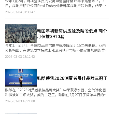
今年1至2月，韩国全国民间公寓申请量降至15年来最低水平。3
日，房地产研究公司Real Today分析韩国房地产院数据，结果显
示，今年1至2月民间公寓申请量为3910户。与去年同期的5416户
2026-03-04 01:30:47
相比减少了27.8%，与2024年同期的17580户相比减少了77.8%。
自2010年开始统计以来，仅次于2011年的3864户。按地区来看，
京畿道占1812户，占总量的46.3%。其次是仁川656户、大田341
户、釜山304户。首尔仅有151户。大邱、世宗、江原、庆北、忠
韩国年初新房供应触及阶段低点 两个
南、忠北等地在1至2月没有民间公寓申请计划。年初供应减少可能
月仅推3910套
导致上半年申请市场竞争加剧。业内人士指出，若年度供应计划延
迟，可能影响未来市场供需，尤其是在首尔和部分大城市，新房供
今年1月至2月，全国商品住宅供应规模降至近15年来低位。业内
应受限可能导致需求转向现有住房市场。※ 本报道经人工智能
分析指出，在建筑成本持续上涨及房地产市场不确定性加剧的背景
（AI）系统翻译与编辑。
下，年初新房供应节奏明显放缓。 房地产研究机构Real Today于3
2026-03-03 23:12:42
日根据韩国不动产院住房申购系统数据统计显示，今年前两个月全
国商品住宅普通供应总量为3910套，较去年同期的5416套减少约
27.8%；与供应相对活跃的2024年同期（1.758万套）相比，降幅
达77.8%。 从历史数据来看，这是该机构自2010年开展相关统计
酷酷荣获2026消费者最佳品牌三冠王
以来的第二低水平，仅高于2011年同期的3864套，显示今年年初
供应规模已接近阶段性低点。 业内分析指出，随着建筑材料价格
及人工成本持续攀升，加之市场预期趋于保守，开发企业在项目推
酷酷在“2026消费者最佳品牌大奖”中荣获净水器、空气净化器
进上更加重视盈利测算与风险管理。推盘节奏放缓、开盘时间延
和微波炉三项大奖，成为三冠王。酷酷在2月27日于首尔举行的颁
后，成为当前供应缩减的主要原因。 从地区分布看，今年1月至2
奖典礼上宣布，酷酷家用系统的净水器和空气净化器连续9年获
2026-03-03 18:21:00
月京畿道普通供应量为1812套，占全国总量的46.3%，位居各地
奖，酷酷电子的微波炉连续2年获奖。酷酷电子的“酷酷空气微波
区首位；其后依次为仁川（656套）、大田（341套）和釜山（304
炉”结合了微波炉和空气炸锅功能，具有900W高功率和五档调节
套）。首尔同期仅供应151套，首都圈整体新建住宅供应依然偏