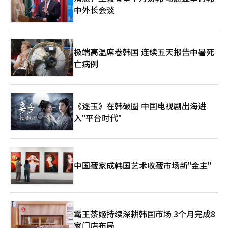
中外长会谈
极端高温席卷韩国 连续五天报告中暑死
亡病例
《逐玉》在韩破圈 中国电视剧出海进
入"平台时代"
中国藏家成韩国艺术收藏市场新"金主"
霸王茶姬持续深耕韩国市场 3个月完成8
家门店布局