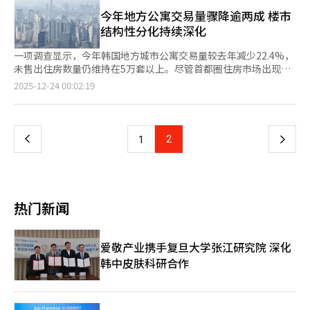
功能。其“酷酷平板微波炉”采用玻璃材质和精致设计，提升了空
紧。 与此同时，大邱、世宗、江原、庆北、忠南、忠北等多地在
间利用率和清洁便利性。在净水器领域，“酷酷零100纤薄冰水净
今年地方公寓交易量骤降逾两成 楼市
前两个月未推出住宅申购计划，区域间新房供应分化趋势进一步加
水器”因快速制冰和100℃沸水功能而受欢迎。还有“InsPure迷
结构性分化持续深化
剧。 Real Today研究员具滋民（音）表示，年初供应明显不足，
你100小型净水器”等产品，提供精确温控和安全杀菌系统。空气
客观上加剧了市场对新建住宅的需求积压及稀缺预期。随着3月春
净化器方面，“酷酷InsPure传承空气净化器”通过智能双重传感
一项调查显示，今年韩国地方城市公寓交易量较去年减少22.4%，
季开盘季启动，部分优质项目陆续入市，市场成交结构或将呈现更
器和AI技术，精确检测超细颗粒和新房综合症物质，自动设置最佳
未售出住房数量仍维持在5万套以上。尽管首都圈住房市场出现复
为明显的分化格局。
净化模式。“消费者最佳品牌大奖”通过消费者投票和专家评估选
苏迹象，地方市场仍面临房价下降、认购不足等困境。业界分析，
页
2025-12-24 00:02:19
出优秀品牌。酷酷凭借其精美设计和创新技术，建立了涵盖厨房和
明年地方住房市场仍将受位置条件、价格及开发利好因素影响，楼
生活家电的全系列产品，获得了高度评价。酷酷相关人士表
盘结构性分化持续深化。 据韩国国土交通部（以下简称国土部）
一
示：“在生活和美食家电三项大奖中获奖，再次证明了客户的信
23日发布的住房统计数据，今年1至10月全国公寓交易量为
任。我们将继续通过用户友好的创新，为客户的日常生活提供更大
15.4764万套，同比减少15.1%。从地区来看，地方交易量降幅尤
上
2
下
1
的便利和幸福。”※ 本报道经人工智能（AI）系统翻译与编辑。
为显著。今年首都圈交易量为9.415万套，同比减少9.1%；而地方
交易量则从去年同期的8.2898万套降至6.4349万套，降幅高达
一
22.4%。 在房地产市场持续低迷的背景下，住房交易量有所收缩，
未售出住房数量却不降反升。以10月底为基准，当月全国未售出住
页
房为6.9069万套，环比增长3.5%，同比增长4.9%。其中，地方未
热门新闻
售出住房为5.1518万套，环比增加0.2%。 未售出住房数量在今年
上半年一度呈下降趋势，但自8月底起出现反弹，8月环比增长7%
至6.6613万套，随后9月增至6.6762万套、10月进一步扩大至
爱敬产业携手复旦大学张江研究院 深化
6.9069万套，连续三个月上升。尤其竣工后未售房数量达2.808万
韩中皮肤科研合作
套，创下自2013年1月以来的最高水平。其中，约84.5%集中在地
方城市。 由此看来，今年韩国住房市场地区分化现象持续深化。
韩国不动产院数据显示，今年截至11月，全国住房交易价格累计上
涨0.75%，首都圈上涨2.39%，但地方则下跌0.8%。 新房认购市