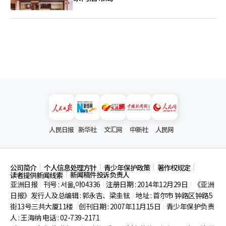
人民日报
新华社
文汇网
中新社
人民网
公司简介
个人信息处理方针
青少年保护政策
著作权规定
新闻稿件投诉负责人
读者提供新闻线索
亚洲日报
刊号 : 서울,아04336
注册日期 : 2014年12月29日
《亚洲
|
|
|
日报》发行人及总编辑 : 郭永吉、梁圭铉
地址 : 首尔市
钟路区钟路5
|
街13号三共大厦11楼
创刊日期 : 2007年11月15日
青少年保护负责
|
|
人 : 王海纳 电话 : 02-739-2171