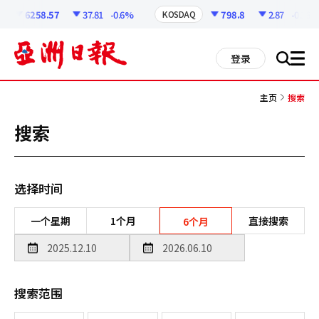
코
인
6258.57
37.81
-0.6%
798.8
2.87
-0.36%
KOSDAQ
정
보
all
登录
搜
men
索
主页
搜索
搜索
选择时间
一个星期
1个月
直接搜索
6个月
搜索范围