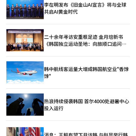
场同样呈需求两极化。房地产机构R114统计显示，今年全国公寓
李在明发布《旧金山AI宣言》将与全球
平均认购竞争率为7.2比1，首都圈以10.07比1保持两位数水平，而
共启AI黄金时代
地方仅为4.53比1，不及首都圈一半。 值得注意的是，去年尚未出
现平均认购竞争率低于1比1的地区，但今年光州（0.50比1）和济
州（0.29比1）相继出现认购不足现象，反映出地方市场需求疲
软。 房地产机构R114研究员白世罗（音）表示，非首都圈新房市
二十余年寻访安重根足迹 金月培新书
场在明年仍将延续分化趋势，购房者将继续根据地理位置条件、开
《韩国独立运动圣地：向旅顺口追问历
发利好因素、房价等因素，对各个楼盘进行筛选。
史》出版
韩中航线客运量大增成韩国航空业"香饽
饽"
热浪持续侵袭韩国 首尔4000处避暑中心
投入运行
消息：王毅有望下月访韩 与赵显举行韩