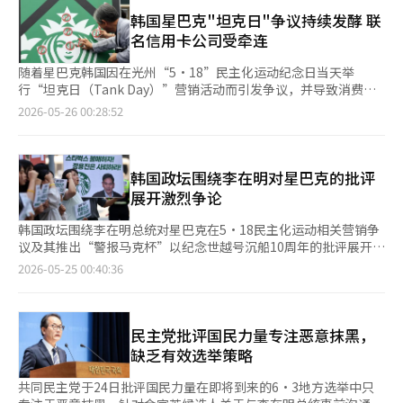
传统切割模式上。这种做法看似强硬，实则是在把结构性问题推给
逊的态度反思和学习，倾听更多声音，并承担更多的责任。 郑溶
韩国星巴克"坦克日"争议持续发酵 联
个别执行人员。 更令人难以信服的是，新世界集团内部调查竟得
镇称，新世界集团将以这起事件为教训，从根本上重新检查内部系
名信用卡公司受牵连
出“未发现主观故意证据”的结论。一家代表韩国零售业最高水平
统与风险管理机制，提高企业社会责任标准。他强调：“今天的道
的大型企业，在涉及重大历史政治事件的营销内容上竟在四层审批
歉不是结束，而是新的开始，新世界将以实际行动重新赢回国民信
随着星巴克韩国因在光州“5·18”民主化运动纪念日当天举
流程中无人察觉，甚至有人未打开附件便直接审批，这种“草台班
任。” 郑溶镇还在记者会上特别提到星巴克门店员工，称他们不
行“坦克日（Tank Day）”营销活动而引发争议，并导致消费者
子”式的管理方式令人大跌眼镜。 对于具有巨大社会影响力的大
过是从早到晚为服务顾客努力工作的普通职场人，呼吁公众给予温
抵制运动持续扩散，与星巴克建立合作关系的韩国各大信用卡公司
2026-05-26 00:28:52
企业而言，商业行为从来不只是市场行为，也承载着公共责任。企
暖视线。 郑溶镇道歉结束后未接受在场媒体提问便离开记者会现
正进入紧张观望状态。业界普遍认为，此次事件也再次暴露出商业
业领导人的言行、企业内部文化、营销团队的价值判断，都会对社
场。随后新世界团副社长全祥振 （音）公布本次不当营销事件的
联名信用卡（PLCC）产品在结构上需共同承担合作方风险的局限
会产生外溢影响。如果企业长期沉浸于流量逻辑与意识形态情绪，
内部调查结果，称尚未发现“坦克日”活动存在故意策划的明确证
性。 据韩国信用卡业界25日消息，上月推出“Star Travel友利
却忽视历史记忆与社会共识，最终引发的就不仅仅是品牌危机，而
据。 全相镇表示，集团调查未能证实有关员工或高层带有主观故
卡”的友利卡，以及去年推出“星巴克三星卡”的三星卡，目前均
韩国政坛围绕李在明对星巴克的批评
是公众信任的系统性流失。 真正有效的道歉，从来不只是“低
意性策划此次营销活动，但由于部分员工拒绝提交手机，集团调查
正密切关注相关事态发展。不过，截至目前，尚未出现明显的合作
展开激烈争论
头”，而是反思自身为何会走到这一步，并向社会展示改变的决
受到法律和程序上的限制。他同时强调，集团将积极配合警方调
终止动向。 另一方面，新韩卡原计划于今年上半年推出星巴克联
心。否则，再华丽的公关语言，也难以挽回已经受损的信任。
查，若后续调查证实任何人存在故意策划行为，将立即予以解雇，
名卡，但考虑到内部系统检查以及此次争议影响，公司表示将重新
韩国政坛围绕李在明总统对星巴克在5·18民主化运动相关营销争
并追究全部民事及刑事责任。 据悉，本次营销活动共5名员工策
评估产品上线时间。据悉，目前上述三家卡司均认为，事态尚未发
议及其推出“警报马克杯”以纪念世越号沉船10周年的批评展开了
划，其中2人已提交手机，其余3人以个人隐私为由拒绝配合。活动
展至需要重新审视既有合作合同的程度。 此前，星巴克曾与现代
激烈的争论。保守派在野党国民力量对此表示反对，认为总统批评
2026-05-25 00:40:36
经组长、负责人、本部长及代表理事审批后最终执行。在审批过程
卡维持长达6年的独家合作关系，但自去年下半年起调整战略，开
特定企业是“过度煽动”，而执政党共同民主党则认为这是代表民
中，无人对“坦克日”“拍桌子”等文案提出异议，甚至存在未打
始与多家信用卡公司展开合作。各卡司在打破现代卡独家合作格局
众愤怒的合理表达。 根据24日的联合新闻等报道，国民力量常任
开附件便直接审批的情况。 全相镇称，此次事件超越了员工个人
后，相继推出星巴克联名产品。然而，在相关业务尚未完全步入正
选举委员会委员长张东赫在其Facebook上表示：“李在明失去了
过失的层面，暴露了星巴克韩国在社会和历史敏感性方面的严重缺
轨前便爆发争议，也令业界难掩困惑。 事实上，随着商户手续费
理智，根本没有了解情况就随意发言。”他指出：“根本没有什么
民主党批评国民力量专注恶意抹黑，
失，也证实了营销审核及风险管理体系存在重大漏洞。 针对网络
下调、信用贷款监管趋严等因素导致主营业务盈利能力持续下降，
活动，只是普通的新品发布公告，‘警报’是星巴克的标志，所有
缺乏有效选举策略
上质疑“Tank Tumbler”（坦克随行杯）产品名称象征戒严军坦
韩国主要信用卡公司近年来正积极扩大合作伙伴范围。从“外卖的
带有星巴克标志的产品都使用这个通用名称。” 他进一步表
克、产品容量503毫升影射特定人物囚号等说法，全相镇予以辟
民族”、MUSINSA等大型平台品牌，到科技企业、金融机构乃至
示：“如果这样的话，4月16日的‘警报订单’也不应该进
共同民主党于24日批评国民力量在即将到来的6·3地方选举中只
谣，称Tank Tumbler为海外制造商生产，命名灵感来源于“储水
豪华汽车品牌，各类PLCC产品正密集推出。 不过，由于PLCC在
行。”并声称：“抓住一个事件，试图煽动支持者，翻转局面。”