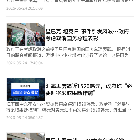
专注于恶意抹黑。针对金官英候选人关于与李在明总统事前沟通的
箱”。容量503毫升则是17盎司的换算结果，产品自2023年起已在
结构上使卡司与合作品牌几乎形成“命运共同体”，一旦合作方陷
国民力量的首尔市长候选人吴世勋也讽刺道：“郑元浩候选人也在
言论，民主党呼吁其道歉，称该言论并不属实。 强俊贤发言人在
澳大利亚、泰国等多个国家销售，容量标识一致。
2026-05-24 20:58:09
入争议，相关风险也可能直接传导至信用卡公司。与通过整合多家
其竞选团队中下达了星巴克禁令，真是迅速而准确地迎合总统的意
当天的记者会上表示：“国民力量在地方选举前一周内，因星巴克
商户优惠以分散风险的一般联名卡不同，PLCC通常由卡司与合作
图。” 国民力量议员金基贤表示：“到现在为止，李总统的社交
5·18民主运动侮辱事件不断攻击李在明政府和执政党。”他批评
方共同承担成本与收益，并围绕单一品牌权益设计产品，因此对合
媒体似乎已经成为一种国家暴力，毫不夸张地说。”他还表
道：“国民力量至今没有向公众展示出任何有效的选举策略，仍然
作品牌形象依赖度更高。 一位信用卡业界相关人士表示：“PLCC
示：“在21世纪的韩国，仿佛在目睹北朝鲜独裁政权的人民审
只是在进行恶意抹黑。” 他接着指出：“张东赫代表将强调5·18
星巴克'坦克日'事件引发风波…政府
在吸引合作品牌高忠诚度客户方面效果显著，但营销成本也相对较
判。” 改革新党总选举委员会主席李俊锡也批评道：“现在总统
精神的行为视为对民众的威胁，并声称政府和执政党在进行女巫猎
考虑取消国务总理表彰
高。一旦发生消费者抵制运动等负面事件，其冲击将由双方共同承
每天都应该反思和指责的对象，不是星巴克、内塔尼亚胡或是恶搞
杀。”他表示：“这严重亵渎了国家暴力受害者的历史，民众对此
担，这也是PLCC模式的结构性弱点。”
网站，而是镜子中的李在明总统。” 与此相对，共同民主党则反
感到愤怒。” 他还表示：“政府和执政党并未强迫民众愤怒和抵
政府正在考虑取消之前授予星巴克韩国的国务总理表彰。 根据24
驳国民力量在5·18扭曲争议中模糊了本质。 共同民主党首席发言
制。国民力量将纠正错误历史观的合理常识当作争斗和选举手段，
日的联合新闻报道，近期中小企业部对此进行了讨论。这是因为在
人姜俊贤批评道：“上周围绕星巴克的5·18侮辱事件引发争议，
难道不是在滥用吗？”并指出：“这绝不是正常的思维方式。”
5·18民主化运动纪念日，星巴克在进行保温杯促销时使用了“坦
2026-05-24 17:40:04
国民力量突然开始攻击李在明政府和执政党。”他表示：“政府和
他提到，张代表对朴秀贤候选人的个人信息进行无差别抹黑，尽管
克日”和“桌子上放”的字眼，引发了争议。 星巴克在去年11月
执政党并没有强迫民众愤怒或抵制，试图将纠正错误历史观的合理
已有决定表明难以确认其真实性，但每次选举都被利用。针对反复
因支持地方特产饮品开发、援助受灾及老旧小型咖啡馆设施、支持
常识作为争斗和选举的工具的是国民力量。” 姜发言人还强
传播恶意虚假信息的行为，民主党将考虑采取法律措施，包括举报
本地农户等贡献，获得了国务总理表彰。 根据《奖励法》，在以
调：“与5·18和世越号沉船事件相关，虽然总统会感到愤怒，但
等。 此外，强发言人还批评了金候选人关于与李总统事前沟通的
下情况下可以取消奖项：如果公职被证明为虚假，或因犯国家安全
汇率再度逼近1520韩元，政府称“必
民众也同样愤怒，代表民众发声是总统应有的职责。” 共同民主
言论。他表示：“通过青瓦台核实事实后，确认该言论完全不属
罪而被判刑，或逃往敌对地区，或被判处死刑、无期徒刑或一年以
要时将采取果断措施”
党发言人朴智惠批评道：“对星巴克贬低民主运动的营销进行合理
实。”他指出：“这是试图借助总统的光环进行政治算计，并以谎
上的监禁并且该判决已生效。 然而，中小企业部分析了星巴克当
批评，却被指责为‘总统主导的国家暴力’，这显然是过分的言论
言中伤总统的行为。” 他补充道：“金候选人不仅未能反省因现
时提交的公职记录，并讨论了该内容是否与此次争议相关，但认为
汇率因中东不安与外资抛售再度逼近1520韩元，政府称“必要时
和扭曲的煽动。”※ 本报道经人工智能（AI）系统翻译与编辑。
金分发而失去民主党候选人资格的过错，反而急于以无党籍身份参
不符合取消的条件。 尽管如此，仍有声音认为，随着社会上对星
将采取果断措施” 韩元对美元汇率再次逼近1520韩元，外汇当局
选，提出荒谬的辩解。”他呼吁金候选人承认将总统的名字错误地
巴克产品的抵制运动蔓延，政府取消表彰的可能性依然存在。 根
为稳定汇率进行了口头干预。然而，自上个月2日以来，汇率在约
2026-05-24 05:04:57
用于选举，并尽快向总统、民主党及全体全北道民道歉。”
据今年初行政安全部发布的《政府表彰工作指引》，明确指出要定
一个半月后以较高水平结束了周交易。 韩国银行和财政经济部于
期检查和管理是否发生取消表彰的情况，并在发生媒体报道等社会
22日通过联合消息表示：“外汇当局对韩元对美元汇率的波动感到
争议时，认为需要尽快取消的情况下，可以随时取消。 各个负责
过度，正在保持警惕。”并补充道：“必要时将采取果断措施。”
表彰的部门如果向行政安全部请求取消表彰对象，行政安全部将对
当天，首尔外汇市场上，韩元对美元汇率较前一交易日上涨11.1韩