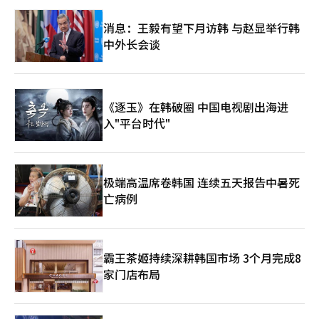
销文句遭到激烈批评的星巴克韩国再次表示歉意。 22日，星巴克
韩国在全国门店发布的道歉信中表示：“对于给5·18民主化运动
消息：王毅有望下月访韩 与赵显举行韩
的英灵和遗属、国民带来的巨大伤害，再次深表歉意。” 星巴克
中外长会谈
韩国指出，此次争议“完全是总部在线业务运营中的错误”，与门
店员工无关。并恳请大家对每时每刻都在尽力工作的员工的批评应
有所克制。 此外，还表示：“希望顾客能够给予员工安心工作的
温暖关怀。” 星巴克韩国在5·18民主化运动纪念日当天进行的水
杯促销中使用了“坦克日”、“桌上砰！”等文句，引发了争议。
《逐玉》在韩破圈 中国电视剧出海进
之后，因门店员工遭到抗议和批评，星巴克再次发布道歉信，表示
入"平台时代"
保护现场员工的立场。※ 本报道经人工智能（AI）系统翻译与编
辑。
极端高温席卷韩国 连续五天报告中暑死
亡病例
霸王茶姬持续深耕韩国市场 3个月完成8
家门店布局