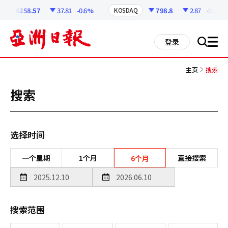
코
인
6258.57
37.81
-0.6%
798.8
2.87
-0.36%
KOSDAQ
정
보
all
登录
搜
men
索
主页
搜索
搜索
选择时间
一个星期
1个月
直接搜索
6个月
搜索范围