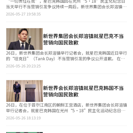
“一切责任在我”，星巴克韩国因在光州“5·18”民主化纪念日
当天举行不当营销引发争议持续一周后，新世界集团会长郑溶镇终
于站出来亲自向国民鞠躬道歉，但舆论并未因此平息。公众从郑溶
2026-05-27 19:58:35
镇的道歉上并没有看到真正意义上的反思，更像是一场停留在语言
层面的危机公关。 在道歉声明中，郑溶镇向5·18民主化运动遗
属、光州市民以及韩国国民“低头谢罪”，但整篇表态最大的问题
在于虽有道歉对象，却没有明确的道歉内容。自始至终也没有正面
新世界集团会长郑溶镇就星巴克不当
说明此次事件究竟错在哪里，没有解释为何一家大型企业会出现如
营销向国民致歉
此严重的历史与政治敏感性失控。郑溶镇试图用一句“道歉”结束
争议，却没有真正触碰问题核心。 所谓“无论理由为何，都伤害
26日，新世界集团会长郑溶镇举行记者会，就星巴克韩国近日举行
了国民感情”的表述，实际上是在刻意模糊问题本质。令人联想起
的“坦克日”（Tank Day）不当营销引发的争议公开道歉。 在约
前总统尹锡悦在发起非法戒严后的最后一场记者会上，也曾多次向
5分钟的道歉声明中，郑溶镇先后三次鞠躬，就星巴克韩国此次不
2026-05-26 20:23:25
国民道歉，称“一切皆因我的疏忽所致”，但面对记者“究竟是因
当营销行为对广大国民造成的痛苦与愤怒深感责任重大，
做错何事而向国民道歉”的提问时，他回答：“如果有做错的事
向“5·18”民主化运动遗属、朴钟哲烈士遗属、光州市民，以及
情，只要指出来，我会为此道歉”，试图回避明确的答复，这令道
全体韩国国民致歉。他表示，无论出于何种原因，这一行为伤害了
歉的效果大打折扣。 公众愤怒的核心，不只是一次营销文案失
国民感情，一切责任在自己。 这是星巴克韩国本月18日
新世界会长郑溶镇就星巴克韩国不当
误，而是长期以来企业文化与价值观偏向所积累的不信任感。过去
在“5·18”光州民主化运动纪念日当天举行“坦克日”活动引发
营销向国民致歉
几年，郑溶镇本人多次因公开的政治性、意识形态化言论引发争
巨大争议后，郑溶镇时隔8天首次亲自道歉，同时也是其自2024年
议。作为集团最高决策者，其个人立场与表达方式，必然会影响企
3月正式就任新世界集团会长以来，首次召开记者会道歉。新世界
26日，在位于首尔江南区的朝鲜王宫酒店，新世界集团会长郑溶镇
业内部氛围与组织文化。在这种背景下，此次事件很难被简单解释
集团此前已于19日发布书面致歉声明。 郑溶镇表示，包括自己在
举行记者会，就星巴克韩国在光州“5·18”民主化运动纪念日当
为“偶发失误”或“基层员工操作不当”。 但令人遗憾的是，郑
内的新世界集团全体成员将铭记韩国社会的历史与牺牲，更加深刻
天举行不当营销“坦克日”活动向国民致歉。
2026-05-26 18:13:19
溶镇虽然表示“一切责任在我”，却并未说明自己究竟承担什么责
地理解并尊重国民情感。他强调，当前社会更需要彼此理解、共同
任，更没有对长期以来形成的企业文化问题作出反省。相反，集团
前行。尽管每个人想法可能不同，但大家都希望建设更好的大韩民
最终给出的处理方式，依旧停留在“解雇员工”“停职负责人”等
国，并将更美好的世界留给下一代。同时承诺新世界集团将以更谦