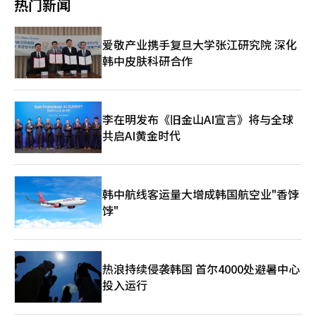
热门新闻
6.1%，选择“不了解”的比例为2.4%。 从性别上看，吴世勋在男
括政府部门，纷纷出现抵制行动。 行政安全部部长尹浩中在前一
性中表现强劲，而郑元昊在女性中获得相对较高的支持。在男性
天通过社交媒体表示：“此次事件将促使行政安全部不再提供轻视
中，吴世勋支持率为50.5%，远超郑元昊（38.7%）。而在女性
民主历史和价值或将其作为商业素材的企业商品。” 此前，国家
爱敬产业携手复旦大学张江研究院 深化
中，郑元昊支持率为45.0%，高于吴世勋（39.6%）。 年龄层的支
荣誉部部长权吴乙也对星巴克韩国在5·18民主化运动纪念日当天
持情况也十分明显。郑元昊在40、50岁群体中占优，而吴世勋在
韩中皮肤科研合作
的“坦克日”营销表示“深感遗憾”。 据悉，荣誉部在此次争议
20、30岁和70岁以上群体中表现突出。特别是吴世勋在30岁群体
后，已对过去2至3年内在自办活动中使用星巴克商品券的情况进行
中获得57.1%的支持，在70岁以上群体中获得51.2%的支持，均超
了全面调查，并下达了暂时不使用的内部指示。 ※ 本报道经人工
过半数。相对而言，郑元昊在40岁（58.5%）和50岁（57.7%）群
智能（AI）系统翻译与编辑。
体中表现较好。 三星电子薪资谈判投票首日投票率超66%，员工
李在明发布《旧金山AI宣言》将与全球
情绪高涨 三星电子与工会的2026年薪资谈判初步协议的支持与反
共启AI黄金时代
对投票已开始，首日晚上工会投票率已超过66%，显示出员工的快
速集结。 根据22日三星电子超企业工会三星电子分会的消息，截
至当日下午8时25分，投票率为66.16%。全国三星电子工会的投
票率也达到了69.15%。 此次投票是针对20日双方达成的‘2026年
薪资谈判初步协议’进行的支持与反对的程序。投票将持续到27日
韩中航线客运量大增成韩国航空业"香饽
上午，若过半数的工会成员参与并支持，则最终通过。 初步协议
饽"
包括平均薪资6.2%的上涨、设立半导体特别经营成果奖金、引入
最高5亿韩元的住房贷款制度等内容。 特别是在半导体领域，决定
将营业利润的10.5%作为特别奖金的资金，预计内存事业部的员工
将获得最高6亿韩元的奖金，包含现有的OPI（超额利润奖金）。
热浪持续侵袭韩国 首尔4000处避暑中心
然而，系统LSI、代工等非内存领域的员工预计仅能获得约2100万
投入运行
韩元的奖金，而DX（设备体验）部门则可能仅获得600万韩元的自
家股票，这引发了内部的不满。 星巴克因5·18文句争议再次道
歉，呼吁对员工的批评应有所克制 因5·18民主化运动纪念日的促