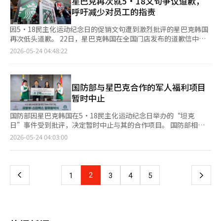
星巴克再次就5·18文句争议道歉，
此进行审核，并将其作为议题提交国务会议等进行讨论。※ 本报
元，收于1517.2韩元。这是自上个月2日（1519.7韩元）以来的最
呼吁减少对员工的指责
道经人工智能（AI）系统翻译与编辑。
高水平。 汇率开盘时为1504.7韩元，随后转为上涨，下午涨幅扩
大。盘中一度触及1519.4韩元，逼近1520韩元。盘中高点也是自
因5·18民主化运动纪念日的促销文句遭到激烈批评的星巴克韩国
上个月2日（1524.1韩元）以来的最高水平。 ‘国民参与型成长基
再次低头道歉。 22日，星巴克韩国在全国门店发布的道歉信中表
金’首日即售罄，投资者热情高涨 ‘国民参与型成长基金’在首
示：“对于给5·18民主化运动的英灵和遗属、国民们带来的巨大
2026-05-24 04:48:22
日即在线售罄，显示出强烈的市场关注。由于该基金投资于先进战
伤害，再次深表歉意。” 星巴克韩国指出，此次争议“完全是总
略产业，并提供税收优惠和损失缓冲机制，吸引了众多投资者的参
部在线业务运营中发生的错误”，并表示“与门店伙伴无关”。同
与。 根据22日金融界的消息，五大银行（KB国民、信韩、 하나、
时，呼吁大家“恳请对每时每刻尽心尽力的伙伴们的指责有所节
我们的、NH农协）的国民参与成长基金销售量已全部售罄。五大
制”。 此外，他们还表示：“感谢顾客们能给予伙伴们温暖的关
国防部与星巴克合作的军人福利项目
银行的配额为国民银行650亿韩元，信韩、 하나、我们的各450亿
怀，让他们能够安心工作。” 星巴克韩国在5·18民主化运动纪念
暂时中止
韩元，农协银行200亿韩元，总计2200亿韩元。 许多客户亲自前
日当天进行的保温杯促销中使用了“坦克日”和“桌子上啪！”等
往银行网点申请，部分网点因担心配额售罄，甚至在开门前就开始
文句，引发争议。此后，门店员工遭到抗议和指责，因此通过追加
国防部因星巴克韩国在5·18民主化运动纪念日举办的“坦克
排队。 未来资产证券、KB证券、代信证券等主要证券公司也已售
道歉信来保护现场员工。 星巴克韩国还在进行内部整顿。20日，
日”事件受到批评，决定暂时中止与其的合作项目。 国防部相关
罄国民参与成长基金的在线销售配额。 首尔市长选举形势逆转，
他们在首尔江南总部召开了针对员工的市政厅会议，分享了争议的
人士于22日表示：“国防部已决定暂时中止与星巴克韩国的偏远部
页
2026-05-24 04:03:00
候选人支持率接近 距离6·3地方选举还有12天，首尔市长选举形
经过和应对情况。据悉，会议上约有150名总部员工参加。 在会议
队饮料支持等项目，并将其推迟。” 他进一步解释道：“综合考
势变得异常紧张。民调显示，国民力量候选人吴世勋在误差范围内
上，管理层表示希望能平息因近期争议和高管更换而变得混乱的组
虑公众情绪及星巴克韩国的社会责任立场，未来将谨慎决定方
一
领先于共同民主党候选人郑元昊，成为选举最后阶段的最大变数。
织氛围，并呼吁员工在工作中保持镇定。 ※ 本报道经人工智能
向。” 国防部与星巴克韩国于上月初签署了名为“英雄计划”的
根据22日发布的民调结果，吴世勋候选人支持率为44.8%，郑元昊
（AI）系统翻译与编辑。
合作协议，计划在偏远部队提供饮料支持、为殉职及受伤军人子女
上
2
下
1
3
4
5
候选人支持率为42.0%，两者之间的差距为2.8个百分点，处于误
提供奖学金、以及为即将退役的军人提供就业支持项目等方面展开
差范围内（±3.1个百分点）。 此次调查由调研公司ResearchWell
合作。 星巴克韩国在5月举办了一个保温杯促销活动，并在18日使
一
应New Daily的委托，于20日至21日对977名年满18岁的首尔居民
用“坦克日”、“桌上放”等字眼，引发了对5·18民主化运动及
进行。 在此次调查中，改革新党候选人金成哲支持率为2.1%，其
朴钟哲烈士被酷刑致死事件的嘲讽，因而受到批评并停止了该活
他候选人支持率为2.6%。选择“没有支持的候选人”的比例为
页
动。 随着星巴克韩国“坦克日”营销引发的争议，社会各界，包