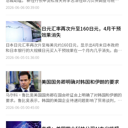
总裁助理。 新任行长申贤松当天将李志浩任命为负责调查与统计
期内韩元反而越贬值，这一悖论现象就此产生。第二个原因是FT
日上午结束，全员投票率高达95.5%，共有6.2616万名工会成员参
周股市围绕半导体的期待与担忧交替，表现出极大的波动性。周
的副总裁助理，金济贤任命为负责管理的副总裁助理。 李志浩毕
2026-06-06 00:39:00
更为重视的所谓“DRAM美元”现象。布拉德·塞彻将韩国的情况
与。 三星奖金争议的示范效应正在迅速扩散。现代汽车工会要求
初，受益于英伟达AI PC的期待以及首席执行官黄仁勋的访韩预
业于首尔大学经济学系，1997年进入韩国银行，曾在金融市场
比作中东产油国的石油美元。过去，产油国通过出口石油赚取大量
按去年净利润的30%发放奖金，HD现代重工等企业工会亦要求将
期，投资者情绪高涨，三星电子和SK海力士等股票受到追捧。然
局、货币政策局和调查局工作。此外，他还担任过企划财政部民生
美元，但并未将这些资金带回国内，而是再投资于美国金融市场。
营业利润的至少30%用于分配，并主张取消奖金上限。好丽友也面
而，博通的AI芯片销售指引低于市场预期，加上美光科技首席执行
经济政策官。 韩国银行对李志浩的评价是，自担任调查局长以
结果，美元再次流回美国，形成了国际金融市场独特的循环结构。
临创立以来的首次部分罢工。这股浪潮甚至波及韩国以外。台积电
官的股份出售消息，导致半导体行业普遍出现获利了结的抛售。
来，他通过季度细分经济增长和物价走势的预测，提升了经济展望
日元汇率再次升至160日元，4月干预
塞彻认为，韩国目前正发生类似的事情。三星电子和SK海力士通
（TSMC）将员工绩效奖金平均上调逾30%，据悉部分台积电员工
外资的卖出压力和汇率的急剧上涨也成为负担。美元兑韩元汇率在
的准确性，并为货币政策的透明性和有效性做出了重要贡献。 韩
效果消失
过AI半导体销售赚取了大量美元。然而，与过去不同的是，这些美
已援引三星工会案例向管理层施压。 这场由绩效奖金引发的连锁
前一天飙升至1547韩元，创下17年来的最高水平。美国的额外关
国银行表示：“我们相信他将出色地履行负责调查与统计的副总裁
元并未全部带回国内。为了进行美国数据中心投资、海外研发、全
反应，正从企业内部的劳资矛盾蔓延至社会层面的阶层焦虑与相对
税担忧以及SpaceX上市前全球资金流动的可能性，使外资投资者
助理角色，以应对未来内外环境变化，研究我国经济的主要问题和
日本日元汇率再次升至每美元约160日元，显示出4月末日本政府
球并购、海外生产基地扩张等，企业保留了相当一部分外汇。过
剥夺感。三星电子与SK海力士员工获得高额绩效奖金，相关股票
的风险资产偏好情绪受到抑制。 市场内部也出现了半导体集中现
中长期课题。” 金济贤同样毕业于首尔大学经济学系，1996年进
和日本银行的大规模日元买入干预效果在一个月内几乎消失。由于
去，出口企业赚取美元后会将其兑换为韩元带回国内。在这一过程
投资者也收获数倍乃至数十倍的投资回报。韩国支柱产业取得亮眼
象缓解的迹象。保险、零售和软件行业表现相对强劲，而在
入韩国银行，曾在金融市场局、货币政策局、人事管理局和传播局
中东局势不稳、原油价格上涨以及美国加息预期的叠加，美元持续
中，韩元需求增加，汇率下跌。然而，如今的全球企业则不同。它
2026-06-05 01:36:00
成绩，本应是一件值得庆贺的事，但问题在于，这些成果正日益集
KOSDAQ中，跌幅较大的半导体材料、部件和设备股票则吸引了低
等部门工作，担任过政策顾问、秘书长和传播局长等职务。 关于
走强，市场对日本当局可能重新干预的关注度上升，同时也在关注
们在海外赚取的美元会继续在海外使用。因此，即使出现经常账户
中于少数群体，并在整个社会积聚起强烈的剥夺感。 韩国统计厅
价买入。 下周将有多项大型全球事件接连举行。首先，6月8日至
金济贤，韩国银行评价他凭借丰富的实务经验和卓越的工作能力，
日本银行的进一步紧缩速度。 《日本经济新闻》在3日（当地时
盈余，也不会导致韩元走强。这就是FT所说的DRAM美元现象。随
数据印证了这一分化态势。数据显示，今年第一季度，收入最低
12日将举行苹果WWDC 2026。市场关注苹果在其操作系统和设备
在最近的组织重组和新业务推进过程中，成功建立了稳定且具有包
间）报道，日元汇率在欧洲和美国外汇市场上升至每美元160.09日
着AI半导体出口的增加，留在海外的美元也随之增加。韩国经济虽
20%家庭的实际盈余创下有统计以来的最低水平；而收入最高
生态系统中将AI功能整合的程度。接下来，6月10日将公布美国5
容性的人员制度和人力资源管理。 同时表示：“基于对组织整体
元。日元的价值再次接近4月30日日本政府和日本银行进行日元买
然实现盈余，但韩元却未能走强。这是过去经济学教科书难以解释
20%家庭的实际盈余，则达到近四年来的最高水平。韩国未来资产
月CPI和加拿大中央银行（BOC）货币政策会议，6月11日将举行
美国国务卿明确对韩国和伊朗的要求
的深刻理解、卓越的判断力和沟通能力，以及协助行长的经验，他
入、美元卖出干预前记录的160.72日元。从4月末到5月末，日本
的新现象。此外，中东战争也对这一现象产生了影响。由于伊朗战
前顾问金庆禄（音）直言：“在房地产和股市面前沦为‘闻所未闻
ECB货币政策会议。 如果物价高于预期，可能会加大市场对美联
将稳定地履行负责管理的副总裁助理角色。” 此次任命是新任行
当局在外汇市场的干预规模达到11万7349亿日元（约合112万
争导致国际油价上涨，韩国的能源进口负担加重。此外，韩元与日
的失败者’，如果又不是‘三星或SK海力士的员工’，普通人似
储（Fed）紧缩政策长期化的担忧。ECB可能会考虑基于核心物价
长上任后的首次高管任命，填补了因金雄和蔡炳德副总裁助理任期
4545亿元）。 日元贬值加剧的原因在于美元走强。由于美国与伊
元之间存在高度相关性，而最近日元也呈现出贬值趋势。这些外部
马尔科·鲁比奥美国国务卿在国会听证会上明确了对韩国和伊朗的
乎已经看不到任何机会。没有人知道，被边缘化的人群最终会走向
上涨的加速迹象，将基准利率提高0.25个百分点。 6月12日，
满而产生的空缺。两位新任副总裁助理的任期至2029年6月4日。
朗之间的交战停火谈判没有明显进展，外汇市场上对安全资产美元
因素进一步加大了韩元贬值的压力。然而，正如FT所指出的，目
要求。鲁比奥表示，韩国的美国企业待遇问题影响了贸易谈判，而
何方。” 经济层面，半导体景气周期带来的财富效应，正与国际
SpaceX的纳斯达克上市也是一个重要变量。预计其企业价值将超
※ 本报道经人工智能（AI）系统翻译与编辑。
的购买活动正在扩大。原油价格上涨引发美国通胀再度上升的担
前的韩元贬值与经济基本面之间存在显著差距。经常账户盈余达到
对伊朗则提出了放弃核计划作为制裁缓解的条件。 在3日（当地时
油价上涨形成叠加，进一步推高韩国通胀压力。半导体产业聚集的
2026-06-05 00:45:00
过1.7万亿美元，这一超大型首次公开募股（IPO）预计将对全球股
忧，加上美国经济的稳健表现，使得美联储（Fed）年内加息的预
历史最高水平，半导体企业创下历史最高利润，韩国经济的增长前
间）举行的众议院外交委员会听证会上，鲁比奥国务卿谈到韩国对
京畿道南部地区收入水平迅速攀升，当地房价随之明显上涨，周边
市的供需产生不小的影响。部分人士甚至提出纳斯达克100指数提
期进一步推动了日元的卖出和美元的买入。 日本银行虽然暗示了
景也在上调。尽管如此，韩元仍停留在金融危机水平，这意味着市
美国企业的歧视问题时表示，这是与韩国关系中需要处理的因素之
百货店奢侈品销售额也持续走高。 韩国银行（央行）行长申铉松
前纳入的可能性。 证券界普遍认为短期内波动性市场将持续。尽
加息的可能性以阻止日元贬值，但市场反应有限。日本银行行长上
场可能存在某种不平衡，随时可能进行调整。韩元的反击何时开
一。共和党议员达雷尔·艾萨指出，韩国正在对包括Meta和
上月28日在货币政策会议后的记者会上表示，“判断未来有必要在
管半导体行业的业绩动能依然强劲，但在7月业绩季之前，业绩预
田和夫在3日的演讲中表示，如果物价上涨压力加大，需在15日至
始？对于未来的展望，许多专家反而预测韩元走强的可能性。FT
Coupang在内的美国企业施加压力。 鲁比奥表示：“坦率地说，