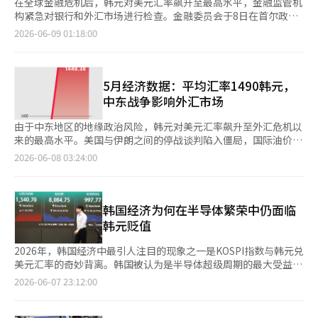
在全球金融危机后，韩元对美元汇率飙升至最高水平，金融监管机
构紧急对银行和外汇市场进行检查。金融委员会于8日在首尔政府
大楼召开了由新振昌金融委员会秘书长主持的“外汇市场相关银行
2026-06-09 01:18:00
座谈会”。会议出席者包括金融委员会、企划财政部、金融监督
院、韩国银行，以及KB国民银行、信贷银行、 하나은행、우리은
행、NH农协银行、州街银行、汇丰银行和SC银行等。此次座谈会
是前一天由经济副总理主持的相关机构联合紧急市场情况检查会议
5月经济数据：平均汇率1490韩元，
的后续措施。与会者分析了近期外汇市场的情况，指出在国内股市
中东战争影响外汇市场
中，外国投资者的比例调整和套利现象显现，加之中东紧张局势和
美国加息预期等全球不确定性因素的影响，导致汇率波动性加大。
由于中东地区的地缘政治风险，韩元对美元汇率飙升至外汇危机以
不过，与会者也认为，国内企业的盈利前景持续向好，出口形势良
来的最高水平。美国与伊朗之间的停战谈判陷入僵局，国际油价急
好，导致经常账户盈余扩大，显示出我国经济的基本面和对外信誉
剧上涨，加上外国资金流出，导致韩元贬值压力加大。 根据韩国
2026-06-08 03:24:00
依然稳固。他们一致认为，外汇市场出现过度波动和单向倾斜现象
银行经济统计系统的数据，上个月韩元对美元的平均汇率（以周交
并不理想。此外，当局和相关机构认为，境外掉期市场（NDF）上
易收盘价为基准）为1491.26韩元。 上个月，随着美国与伊朗停战
的衍生品交易可能会影响国内外汇市场，因此决定密切关注相关动
谈判的期待升温，汇率在6日一度降至1439.0韩元。然而，谈判进
态。同时，未来也将考虑改善制度，以吸纳境外NDF交易进入国内
展不如预期，中东地区的军事紧张局势再次升级，汇率转而上涨。
韩国经济为何在半导体繁荣中仍面临
外汇市场。同时，将通过韩国银行和金融监督院等机构检查是否存
22日时，汇率一度攀升至1519.5韩元，显示出一个月内近80韩元
韩元贬值
在借助韩元贬值进行的投机交易或市场扰动行为，若发现违法行
的剧烈波动。 汇率上涨的主要原因是中东地区的地缘政治不安。
为，将采取严厉措施。新振昌秘书长表示：“我们将保持24小时警
战争持续的担忧和国际油价的上涨对依赖能源进口的韩国经济造成
2026年，韩国经济中最引人注目的现象之一是KOSPI指数与韩元兑
戒状态，密切监测市场情况，并在必要时及时应对。”主要金融控
了压力，进一步加大了韩元贬值的压力。此外，外国投资者的国内
美元汇率的奇妙背离。韩国被认为是半导体超级周期的最大受益
股公司也纷纷启动应急响应。KB金融当天召开紧急高管会议，检
股票净卖出和美元的购买需求也推动了汇率的上涨。 进入本月，
国。随着人工智能（AI）革命的深入，全球最大的AI企业纷纷购买
2026-06-07 23:12:00
查外汇市场动态及集团整体应对情况。会议上，针对汇率飙升带来
汇率的上涨趋势仍在继续。6日的夜间交易中，汇率一度升至
韩国的HBM和内存半导体。三星电子和SK海力士的业绩创下历史
的市场、资本和流动性风险，审查各子公司的应对情况，并决定持
1561.5韩元，创下自2009年3月6日（当时最高价为1597.0韩元）
新高，两家公司均跻身市值1万亿美元俱乐部。韩国的经常账户实
续检查应急响应机制和管理方案。此外， 하나金融于4日召开了集
以来的17年3个月新高。 因此，第二季度的平均汇率也达到了外汇