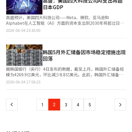
高盛：美国四大科技公司AI支出将超
适当时机上调基准利率”，释放出明确的加息信号。他点名通胀压
期的上调可能会放缓。因此，近期大幅上涨的半导体股可能会被金
16日的货币政策决策会议上“仔细讨论加息问题”。发言后，市场
介绍的投资专家们普遍认为，目前的汇率水平在长期内难以持续。
我认为这影响了与韩国的贸易协议的达成，部分原因在于对美国企
力扩大、经济增长稳健、高汇率及房地产风险等因素，并特别指
日本GDP
融和高股息股票或那些相对被忽视的行业所取代。 友邦证券研究
几乎将6月加息视为既定事实，日元一度升至每美元159日元的低
原因很简单，经济基本面过于强劲。目前，韩国是AI半导体超级周
业的态度。”这表明，韩国对平台和电子商务企业的监管问题已成
出，三星电子劳资协议落地后大规模发放的绩效奖金，可能通过提
员李在元表示：“未来调整的理由不应仅仅是战争或油价，而应关
位。然而，日元的买入势头并未持续，汇率很快回落至演讲前的水
期的最大受益国。只要生成型AI和数据中心投资持续扩大，HBM和
为美韩贸易谈判的一个变数。 他还指出，美国对技术企业的监管
升购买力与消费需求对通胀形成进一步推压。当天，央行将今年韩
高盛预计，美国四大科技公司——Meta、微软、亚马逊和
注5月个股集中导致的市盈率（PER）中心上升。”他指出：“6月
平。 日元贬值趋势预计将加强 市场普遍认为，即使日本银行在6月
内存半导体的需求有望结构性增长。三星电子和SK海力士的收益
并非仅限于韩国。他表示：“美国企业在韩国以外的欧洲也面临困
国通胀率预期从2.2%大幅上调至2.7%，经济增长率预期则从2%
Alphabet在人工智能（AI）方面的资本支出到2030年将超过日本
的关键仍然是保持主导股，而不是主导股的流失，而是资金轮动的
会议上加息一次，也难以扭转日元贬值的趋势。野村证券的利率策
预计也将维持在高水平。更重要的是汇率预期。企业如果判断韩元
难，”并解释说：“美国企业的监管问题正在与各国的贸易事务进
上调至2.6%。 值得关注的是，此次薪酬风波不仅在经济与社会层
的国内生产总值（GDP）。 根据《商业内幕》在3日（当地时间）
扩散。” 新韩投资证券研究员劳动吉表示：“6月股市进入了盈利
2026-06-04 23:36:00
略师岩下真理表示：“一次加息无法改变日元贬值的基调”，市场
将持续贬值，便会继续持有美元。然而，一旦出现韩元走强的信
行讨论。” 鲁比奥对韩国的政治局势保持距离。当艾萨议员声
面掀起波澜，也在三星内部引发了深层裂痕。部分股东团体对薪酬
的报道，高盛更新了对AI超级规模企业资本支出的预测，预计这四
预期（EPS）上调放缓的季节性淡季。如果出现价格调整，防御性
的关注点已转向下一次加息的时机。目前日本银行的政策利率为
号，情况可能会完全改变。海外保留的美元可能会集中汇回国内。
称“韩国的民主正在向左倾斜，并为中国打开更多的道路”时，鲁
协议提出强烈反对，认为以营业利润固定比例发放绩效奖金，实质
家公司在2025至2030年间的累计资本支出将达到5.3万亿美元（约
股票可能会受到青睐；如果出现时间调整，未能上涨的行业可能会
0.75%。日本银行估计中性利率在1.1%至2.5%之间，外汇市场认
FT关注的正是这一点。一旦韩元走强的转折开始，三星电子和SK
比奥回应称：“如果是通过合法选举产生的领导人，我们尊重该国
上涉嫌“变相利润分配”，在未经股东大会授权的情况下压缩了股
8100万亿韩元）。 《商业内幕》引用国际货币基金组织（IMF）的
展开补涨。” 然而，从中长期来看，AI投资的扩展趋势依然有效。
为将利率提高到该范围的中间值1.8%左右将是影响日元走势的关
海力士等大企业的美元汇回可能会激增，这将再次引发韩元走强的
人民的主权选择。”他还表示：“民主选举产生的政府采取与美国
东应得权益。与此同时，非工会员工与工会成员之间的待遇分化，
数据指出，这一规模将超过日本的4.38万亿美元GDP，甚至超过英
韩国5月外汇储备因市场稳定措施出现
尽管美国物价、利率和中东局势等宏观经济变量可能导致短期波
键因素。 日本银行难以发出市场所期待的强烈紧缩信号，这也是
自我强化现象。这是一种逆向多米诺现象。目前，韩元贬值促使持
利益不同的立场，并不意味着美国会试图推翻或更换该政府。”
也悄然加剧了内部的不公平感。 业内人士指出，如何在员工诉
国、印度、法国等200多个国家的经济规模。这意味着，如果将AI
动，但由于AI基础设施投资的扩大和内存半导体需求的增加，主导
回落
日元贬值的原因之一。《日本经济新闻》援引一位亚洲对冲基金经
有美元，但一旦方向改变，美元抛售和韩元买入可能会同时涌现。
关于朝鲜半岛的安全态势，鲁比奥表示没有变化。当民主党议员阿
求、股东利益与企业可持续发展之间构建动态平衡机制，将成为三
投资视为一个国家的经济，其规模可能相当于全球第四大经济体。
股的趋势并未受到损害。因此，证券界认为利用短期调整阶段进行
理的话称，上田行长的发言体现了“谨慎的日本银行”，可能受到
新台币的情况也类似。作为AI半导体出口国的韩国和台湾，目前的
米·贝拉询问美国对朝鲜核威胁的防御态势是否有变化时，鲁比奥
星乃至整个韩国大企业集团共同面对的长期治理课题。而从更宏观
高盛预计，AI基础设施建设所需的资金将通过多种方式筹集，但未
AI价值链和半导体行业的选择性投资是有效的。※ 本报道经人工智
据韩国银行（央行）4日发布的数据，截至上月，韩国外汇储备规
偏好货币宽松的高市早苗政权的影响。海外已经普遍存在日本银行
货币价值被评估为相对于经济基本面过度低估。因此，在未来几年
回答：“美国的态势保持不变。”他补充说：“我们并不想制造危
的视角来看，这场始于一家企业绩效奖金的争议，折射出的是AI时
来私人市场将发挥更大作用。 整体行业预计，在未来五年内，数
能（AI）系统翻译与编辑。
模为4269.9亿美元，环比减少8.8亿美元。此前，韩国外汇储备在
在物价应对上滞后的认知，仅仅暗示加息的可能性不足以成为日元
内，韩元和新台币同时进入强势阶段的可能性也不能排除。现在是
机或卷入战争，而是与韩国保持强有力的务实关系。” 在伊朗问
代财富分配机制的深层矛盾。当技术红利加速向资本与高技能劳动
据中心、电力和计算相关的总支出可能达到7.6万亿美元。高盛表
去年12月和今年1月连续两个月下滑，2月虽有所回升，但受中东
页
2026-06-04 17:58:23
升值的因素。 在海外投资者中，积极买入日元的气氛也较为薄
改变汇率结构的时候了。金融当局也在密切关注这一现象。韩国银
题上，鲁比奥将制裁缓解的条件与核问题挂钩。据路透社等媒体报
者集中，如何构建更具包容性的分配体系，已不再只是企业的内部
示：“数据中心的私人建设在过去几年中显著加速”，并预测数据
局势影响，3月再度大幅减少39.7亿美元，4月增加42.2亿美元，此
弱。《日本经济新闻》指出，美国银行美林（BofA）在5月中旬将
行最近评估韩元相对于经济基本面过度贬值，表示在必要时将采取
道，鲁比奥在前一天的参议院外交委员会听证会上否认了“美国以
议题，而是韩国社会亟待正视的结构性挑战。
中心建设将成为“数年的投资周期”。 投资者对科技公司在AI基础
次则再度转为下降。 央行方面表示，外汇储备下滑归因于监管部
一
日元的中期展望从“贬值”上调至“中性”，并将2026年末的日
果断应对措施。然而，单靠短期市场干预是有限的，更重要的是结
恢复霍尔木兹海峡通航为代价提出制裁缓解”的说法。他表
设施上投入的巨额资金表示担忧，长期来看，这些投资是否能带来
门实施的市场维稳举措，例如与韩国国民年金公团开展外汇掉期操
元汇率预期下调5日元至每美元152日元。英国LSEG统计的约40家
构性应对。首先，必须整顿制度，使海外赚取的收益能够与国内投
示：“要考虑制裁的缓解，伊朗必须放弃高浓缩铀和核活动。”
足够的收益仍存在不确定性。 然而，主要科技公司目前并没有减
作。受中东局势持续紧张、外资净抛售韩国股票影响，韩元兑美元
证券公司的预期中位数也为2026年末每美元154日元，市场普遍认
上
2
下
1
3
4
5
资和就业相连接。其次，需持续推进资本市场的现代化，以便全球
鲁比奥指出：“伊朗因高浓缩铀和核活动而受到制裁。如果伊朗放
缓AI支出的迹象。高盛指出，这四家公司根据最新指导方针计划在
汇率自上月15日起跌破1500关口。 从资产构成来看，有价证券环
为日元将会升值。然而，《日本经济新闻》表示，投资者对日元买
投资者能够更长远地看待韩国市场。第三，需进一步扩大韩元国际
弃这些并履行协议，那么将会有相应的制裁缓解。”他表示，霍尔
今年投入最多7250亿美元的资本支出，这一数字超过了2025年这
比减少33.9亿美元至3806.8亿美元；国际货币基金组织（IMF）特
入的看法被视为“低估的陷阱”。美国先锋资产管理公司的阿列斯
化和外汇市场开放，提高韩元的地位。第四，需制定战略，将AI半
一
木兹海峡的通航恢复可以作为谈判议题，但制裁缓解的直接条件是
四家公司支出的3600亿美元的两倍。※ 本报道经人工智能（AI）
别提款权（SDR）减少3000万美元至157.8亿美元；存款准备金增
·库特尼预测，即使日本银行在本月加息，未来半年内也只会加息
导体出口的繁荣与数据中心、电力网络、AI基础设施投资相结合，
核问题。 他还表示，如果达成核相关协议，将会提交国会审查。
系统翻译与编辑。
加25.9亿美元，达213.5亿美元；黄金储备维持在47.9亿美元不
一次，日元价值可能会跌至每美元170日元。 日本当局重新干预的
以便惠及整个国民经济。最终，目前的韩元贬值可能并不是危机的
鲁比奥称：“根据2015年制定的伊朗核协议审查法（INARA），
页
变。 截至4月底，韩国外汇储备规模为4279亿美元，维持全球第