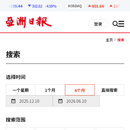
코
인
6295.44
302.82
-4.59%
801.66
2.07
+0.2
KOSDAQ
정
보
all
登录
搜
men
索
主页
搜索
搜索
选择时间
一个星期
1个月
直接搜索
6个月
搜索范围