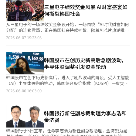
现历史最高盈余，KOSPI进入历史性上涨阶段。然而，韩元却未能
团危机管理委员会，讨论了集团及关联公司的资本充足性和流动性
危机以来的最高水平。截至5日，第二季度的平均汇率（以周交易
摆脱金融危机水平的贬值。这一现象从常识上看令人费解。一般来
三星电子绩效奖金风暴 AI财富盛宴如
现状及未来应对方案。信贷金融也召开了危机管理会议，分析外汇
收盘价为基准）为1490.98韩元。这是自1998年第一季度
说，出口增加、经常账户盈余扩大、企业利润激增时，货币应当走
何撕裂韩国社会
市场波动因素，并检查主要货币的对冲头寸。우리金融则以现有危
（1596.88韩元）以来的最高水平。 从年度来看，汇率也在向历史
强。日本和德国曾如此，过去的韩国也是如此。但如今的韩国却呈
机管理对策组织为中心，检查流动性和资本充足性等影响因素，启
最高水平迈进。今年以来的平均汇率为1477.06韩元，远高于去年
现出截然相反的局面。尽管AI半导体出口创下历史新高，韩元却在
从三星电子的一场绩效奖金争议开始，一场围绕“AI时代财富如何
动了应急响应机制。※ 本报道经人工智能（AI）系统翻译与编辑。
的年均汇率（1420.97韩元）。实际上，在机场的货币兑换窗口，
1500韩元左右徘徊。经济繁荣的同时，汇率却显示出危机的迹
分配”的连锁震荡，正在韩国社会持续扩散。随着AI芯片热潮推高
美元现钞的买入汇率已经超过1600韩元。截至6日，某银行机场营
象。正因如此，英国经济媒体《金融时报》对此现象给予了关注。
半导体企业利润，三星电子工会以罢工施压，最终迫使公司接受大
2026-06-07 19:23:03
业点的美元现钞销售汇率为1624.0韩元。 市场普遍认为，本周美
FT在最近的一篇长篇分析文章中将韩元贬值称为“根本性谜
规模绩效奖金方案。这不仅引发韩国制造业薪酬体系的重新博弈，
国与伊朗之间的停战谈判进展将影响汇率走向。此外，美国5月消
题”。美国外交关系委员会（CFR）的高级研究员布拉德·塞彻
也带动其他韩国企业员工提出更高的分配诉求。与此同时，高额奖
费者物价指数（CPI）和欧洲中央银行（ECB）的货币政策会议结
（Brad Setser）也表示，“作为半导体需求激增的最大受益国之
金与资产收益所带来的财富集中效应，正加剧韩国社会的阶层焦
果也被视为主要变量。 预计将在10日公布的美国5月CPI同比将上
一，仍在危机水平汇率下交易的现象难以解释。”实际上，FT提
虑、通胀压力与经济分化。 三星电子是全球最大的存储芯片供应
韩国股市在创历史新高后急剧波动，
涨约4%。在国际油价超过每桶90美元的情况下，若物价压力持
出的问题意识非常重要，因为这是当前韩国经济中最重要的问题之
商，其产品被广泛应用于智能手机、电动汽车，以及为
半导体股调整引发资金轮动
续，可能导致美国联邦储备系统（Fed）降息预期减弱，从而加大
一。我们正在销售世界顶级的半导体，为什么韩元却没有走强？
ChatGPT、Claude等AI服务提供支撑的数据中心服务器。正是在
美元走强和汇率上涨的压力。 专家们一致认为，汇率的稳定需要
FT对此提出了两个关键原因。第一个是全球资金的再平衡现象。
AI芯片需求爆发、公司业绩大幅攀升的背景下，一场持续数月的绩
韩国股市在创下历史新高后，进入了剧烈波动的阶段。受人工智能
中东局势缓和和国际油价下跌作为前提。虽然外资流动和海外投资
自去年秋季以来，韩国股市经历了爆炸性的上涨。在对AI半导体超
效奖金劳资争议近期最终落幕。 争议的核心，在于AI热潮带动半导
（AI）半导体预期的推动，韩国综合股价指数（KOSPI）一度突破
的供需因素也很重要，但最终油价和地缘政治风险将很大程度上决
级周期的期待中，以三星电子和SK海力士为中心的市场整体急剧
体业务利润暴增后，员工对奖金分配方式的强烈不满。随着三星有
8900点，但由于半导体股的获利了结、外资资金流出以及汇率急
2026-06-06 16:03:00
定汇率的走向。 iM证券研究员朴相贤表示：“如果停战谈判在短
上涨。问题在于上涨过快。全球基金对特定国家或特定股票的比重
望在今年年底跻身全球利润最高企业之列，员工们要求分享更多成
剧上涨，导致股市在周后半段急剧下跌。证券界关注下周的苹果全
期内达成，国际油价可能会降至每桶70美元中半至80美元
过大持谨慎态度。当MSCI等全球指数的纳入比重超过一定水平
果。工会中近90%的成员为芯片工人。上月20日，工会宣布因劳
球开发者大会（WWDC）、美国消费者物价指数（CPI）和欧洲中
初。”他还表示：“油价下跌将缓解通胀担忧，并加大利率下行压
时，出于风险管理的考虑，必须进行部分抛售。FT指出，外国投
资双方未能就薪资等问题达成协议，将于次日依法启动全面罢工。
央银行（ECB）货币政策会议，预计在半导体主导的市场中可能出
力，可能导致美元贬值。” 他进一步指出：“如果伊朗风险得到
资者今年以来在韩国股票上的净卖出额达到了创纪录的790亿美
此后，劳资双方经历多轮谈判，分歧一度持续扩大，谈判数度破
现资金轮动。 根据韩国交易所的数据，6月5日，韩国综合股价指
韩国银行新任副总裁助理为李志浩和
缓解，汇率可能迅速跌破1450韩元，尽管外国股票净卖出和海外
元。这并不是因为韩国经济不好，恰恰相反，是因为经济太好。
裂。就在原定罢工启动前90分钟，双方终于达成初步协议——公司
数收盘报8160.59点，较前一交易日下跌478.82点（5.54%）。在
金济贤
投资扩大的供需不安因素仍然存在，但经济改善等基本面因素将会
KOSPI的急剧上涨使其超出了全球资产配置的标准，因此出现了大
将拿出相当于营业利润10.5%的股票作为奖金，另发放1.5%的现
1日至5日的一周内，韩国综合股价指数和KOSDAQ分别下跌3.72%
在很大程度上抵消这些影响。”※ 本报道经人工智能（AI）系统翻
量的投资组合调整抛售。卖出股票的外国投资者将韩元兑换成美
金奖金。协议随后提交工会投票，以约74%的赞成率获得通过，原
和6.73%。尤其是，KOSPI在6月1日上涨3.68%后，6月2日首次突
韩国银行于5日宣布，任命李志浩为新任副总裁助理，金济贤为副
译与编辑。
元，汇回本国。这自然导致了韩元贬值的压力。韩国经济越好，短
定大规模罢工计划随之取消。本次投票于上月22日下午启动，27
破8900点，但随后连续两天大幅下跌，最终跌至8100点以下。 本