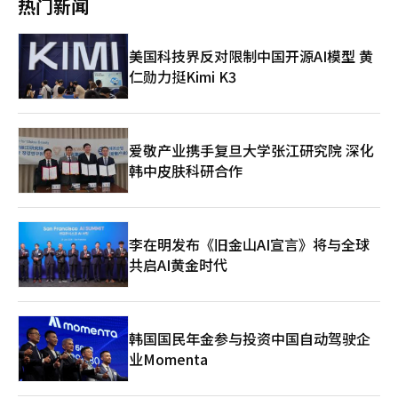
可能性反而在某种程度上助长了日元贬值。由于干预的可能性，投
热门新闻
信号，而是韩国经济进入新阶段过程中出现的过渡现象。过去，韩
相关协议将提交国会。” 鲁比奥还对伊朗的军事和经济状况进行
12位。按国家和地区划分，中国大陆以3.4105万亿美元位居全球
机者难以公开进行日元卖出，但日本的进口企业和投资海外股票的
国是通过出口赚取美元的国家。然而，如今的韩国已成为全球AI产
了评估。他声称：“在美国和以色列的军事行动之后，伊朗的海
第一，其后依次为日本（1.3830万亿美元）、瑞士（1.0823万亿美
长期投资者却无法等待日元反弹，提前开始买入美元。在汇率波动
业的核心供应链，正在将美元作为全球资产进行运作。FT所说的
军、空军、防空系统以及导弹和无人机发射能力遭受了重大打
元）、俄罗斯（7587亿美元）、印度（6907亿美元）、中国台湾
性较低的情况下，利用利差进行日元套利交易的情况也容易扩大。
美国科技界反对限制中国开源AI模型 黄
DRAM美元现象，或许是韩国经济向发达国家结构转型的又一迹
击。”他指出，伊朗在经济上也面临超通货膨胀、货币贬值和财政
（6025亿美元）、德国（5992亿美元）、沙特阿拉伯（4948亿美
借入低利率货币日元投资高利率货币或风险资产的趋势再次加大了
象。重要的是，不仅要将这一巨大的AI半导体繁荣视为简单的出口
压力。※ 本报道经人工智能（AI）系统翻译与编辑。
仁勋力挺Kimi K3
元）、意大利（4561亿美元）、法国（4494亿美元）和中国香港
日元贬值的压力。根据美国商品期货交易委员会（CFTC）的数
业绩，更要将其与国家竞争力和国民收入的提升相结合。这才是韩
（4421亿美元）。
据，截至5月26日，被归类为投机者的非商业部门日元净卖出为11
元走强之外，韩国未来面临的更重要课题。※ 本文利用生成型AI撰
万4667份合约，折合约1万4000亿日元，超过了干预前的约10万
写，并经过编辑审查。
份合约，达到2024年7月以来的最高水平。 日元贬值也加深了日本
爱敬产业携手复旦大学张江研究院 深化
银行对物价的担忧。日本银行剔除政府补贴和减税效果后计算的4
韩中皮肤科研合作
月消费者物价同比上涨2.8%。尽管官方数据显示物价上涨率有所
放缓，但如果排除能源补贴和教育免费化等政府措施的影响，物价
压力实际上在加大。如果日元贬值导致进口物价上涨，日本银行可
能面临更强的紧缩压力。 日本首相高市早苗在3日的参议院全体会
议上表示，对于汇率波动“将根据需要随时做出适当应对”。市场
李在明发布《旧金山AI宣言》将与全球
再次将每美元160日元视为判断日本当局是否会重新干预的分水
共启AI黄金时代
岭。然而，由于美元走强、美日利差和原油价格上涨同时施压日元
贬值，单靠干预难以扭转趋势的观点较为强烈。《日本经济新闻》
援引一位外汇交易员的话称：“除非日本银行承认政策应对滞后，
并表现出加快加息的态度，否则日元升值的希望不大。”日元在一
韩国国民年金参与投资中国自动驾驶企
个月内回落至160日元，显示出日本当局在汇率、物价和利率的管
理上再次面临考验。※ 本报道经人工智能（AI）系统翻译与编辑。
业Momenta