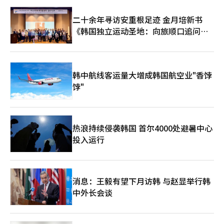
二十余年寻访安重根足迹 金月培新书
《韩国独立运动圣地：向旅顺口追问历
史》出版
韩中航线客运量大增成韩国航空业"香饽
饽"
热浪持续侵袭韩国 首尔4000处避暑中心
投入运行
消息：王毅有望下月访韩 与赵显举行韩
中外长会谈