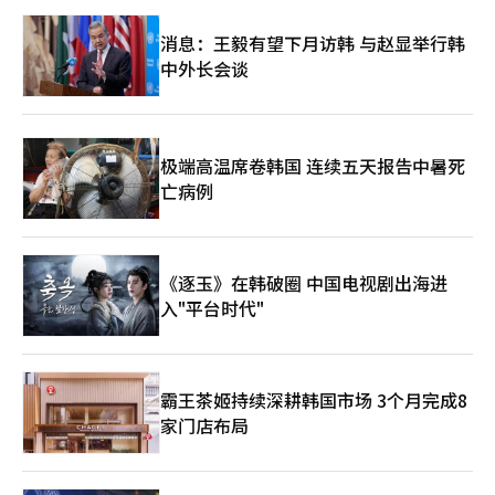
消息：王毅有望下月访韩 与赵显举行韩
中外长会谈
极端高温席卷韩国 连续五天报告中暑死
亡病例
《逐玉》在韩破圈 中国电视剧出海进
入"平台时代"
霸王茶姬持续深耕韩国市场 3个月完成8
家门店布局