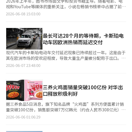
2026年上半年，图书市场由文学和投资书籍主导。随着电影、电
视和YouTube等媒体的重新关注，小说在畅销书榜单中占据了前
列，而受益于股市活跃的投资书籍也持续受到欢迎。 根据Yes24的
2026-06-08 15:03:00
数据显示，上半年综合畅销书榜首为安迪·威尔的《项目海梅
里》，该书因同名电影于3月上映而销量激增。 自电影上映以来，
该书的销量较去年同期增长了约58倍（5731.7%）。自2014年
《窗外逃跑的百岁老人》之后，海外小说再次登上Yes24综合榜
最长可达28个月的等待期，卡斯珀电
首，时隔12年。 从类别来看，小说的强势表现尤为明显。在综合
动车因欧洲热销而延迟交付
前十名中，《项目海梅里》（第1名）、《歌德说了一切》（第2
名）、《我说再见了》（第3名）、《柚子桃子俱乐部》（第9名）
现代汽车的卡斯珀电动车交付延迟现象已持续超过一年。这是由于
和《矛盾》（第10名）等五本小说证明了文学的强势。国内外文学
其在欧洲市场的受欢迎程度，导致大量生产量被分配用于出口。
作品均受到了读者的青睐。 尤其是受到年轻读者喜爱的作品进入
据行业消息，现代汽车卡斯珀电动车的交付等待期最长可达28个
2026-06-07 23:48:00
了畅销书行列。歌手兼作家韩露罗的《柚子桃子俱乐部》在20岁读
月。除最高配置的EV Lounge（等待期为16个月）外，其余配置
者中占比达到32.7%，位列第9。杨贵妃的《矛盾》在过去三年中
的等待时间均超过22个月。 现代汽车在其官方网站上发布了2026
连续实现销量增长，今年上半年综合排名第10，且2030年代的购
年款的汽油车型“卡斯珀”和电动车型“卡斯珀EV”的交付延迟
买比例达到41.4%。 股市的活跃也对图书销售产生了影响。随着
通知。这一延迟通知自去年6月以来已持续超过一年。 各大在线社
三养火鸡面销量突破100亿份 对华出
KOSPI指数创下历史新高，投资热情持续，《为进步而投资股票》
区中，出现了“比去当兵的儿子还晚出来的车”的评论。在一些二
口释放积极利好
排名综合第5。 在其他领域，社会问题也影响了销售。2022年出版
手车平台上，甚至出现了报价高于新车价格的情况。 新车发布延
的已故前总理李海瓒的《李海瓒回忆录》在其去世后销量较去年同
迟的原因在于欧洲出口的扩大。负责生产的光州全球汽车制造公司
据三养食品5日消息，旗下知名品牌“火鸡面”系列方便面累计销
期激增约1600倍，排名综合第4，社会政治领域第1。※ 本报道经
（GGM）将大量生产量优先分配给出口，导致国内供应无法满足
量突破100亿份，销售额突破7万亿韩元（约合人民币308亿元）。
人工智能（AI）系统翻译与编辑。
需求。 卡斯珀电动车在欧洲市场以“Inster”的名称销售，自
据介绍，火鸡面系列的诞生源于三养食品副会长金廷修的一次偶然
2026-06-06 01:06:29
2024年开始出口以来，一直保持着稳定的受欢迎程度。 根据现代
经历。2011年，金廷修在首尔明洞一家餐厅看到年轻人大口吃辣
汽车欧洲公司的数据，去年Inster的累计销量达33917辆，成为A
味火鸡料理的场景后获得灵感，经过约一年产品研发后，于2012
细分市场（微型车级别）电动车市场的第二名。 在今年4月，