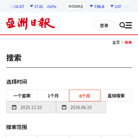
코
인
6258.57
37.81
-0.6%
798.8
2.87
-0.36%
KOSDAQ
정
보
all
登录
搜
men
索
主页
搜索
搜索
选择时间
一个星期
1个月
直接搜索
6个月
搜索范围