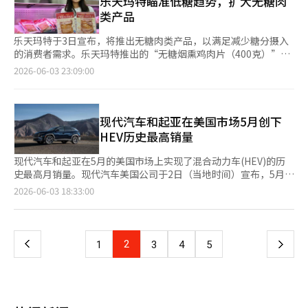
乐天玛特瞄准低糖趋势，扩大无糖肉
星电子表示，搭载多种AI功能的2026年款微型RGB电视和OLED电
舞台、仅在演唱会上才能看到的表演，以及表达对粉丝心意的粉丝
类产品
视已获得英国和美国主要IT媒体的持续好评。※ 本报道经人工智
歌曲，记录了亚洲巡演的精彩瞬间。此外，电影还增加了提升观众
能（AI）系统翻译与编辑。
沉浸感的特别附加内容。影片将以2D、4DX、超4DX、屏幕X等多
乐天玛特于3日宣布，将推出无糖肉类产品，以满足减少糖分摄入
种格式放映。为上映周的观众准备了现场赠品活动，以及在CGV龙
的消费者需求。乐天玛特推出的“无糖烟熏鸡肉片（400克）”不
山I-Park Mall的拍照区等影院活动。PLAVE近期在音乐专辑和全球
含糖分和替代甜味剂。该产品将在10日前进行1+1促销，售价为1
2026-06-03 23:09:00
排行榜上也取得了佳绩。4月13日发行的迷你专辑《卡利戈第二部
万990韩元。乐天玛特推出无糖肉类产品的原因是，近期禽肉类产
分》（Caligo Pt.2）首周销量突破125万张，创下了自身的新纪
品的销售额和销量均有所增加。今年1月至5月，低糖·无糖·零糖
录。此外，PLAVE还进入了美国Billboard主流专辑榜《Billboard
相关的鸡肉和鸭肉等禽肉类产品销售额同比增长28%。同期销量也
200》和《Billboard艺术家100》，展现了其全球影响力。作为虚
增长了32%。去年首次推出的“零糖烟熏鸭肉片”单品销量达10
现代汽车和起亚在美国市场5月创下
拟艺术家，PLAVE在K-pop市场不断扩大影响力，继音乐专辑和演
万。最初以饮料为主的低糖趋势，近年来已扩展到杂粮和肉类等整
HEV历史最高销量
出后，现通过演出实况电影再次与粉丝见面。《PLAVE亚洲巡演大
个饮食领域。乐天玛特表示，杂粮·肉类等新鲜食品的低糖·无糖
冲：量子跃迁安可在影院》正在全国CGV影院上映。※ 本报道经人
·零糖产品销售额在2023年增长91%，2024年增长150%，2025
现代汽车和起亚在5月的美国市场上实现了混合动力车(HEV)的历
工智能（AI）系统翻译与编辑。
年增长247%，连续三年保持增长。产品种类（SKU）也在不断增
史最高月销量。现代汽车美国公司于2日（当地时间）宣布，5月总
加。在同一时期，低糖·无糖·零糖新鲜食品的SKU分别增长了
共销售了87468辆汽车，同比增长3%。其中，HEV的销量同比增
页
2026-06-03 18:33:00
25%、41%和57%。全昭恩 乐天玛特·超市肉类团队商品企划者
长90%，创下历史新高。具体来看，途胜增长10%，圣达菲增长
（MD）表示：“我们计划根据快速增长的低糖·无糖新鲜食品趋
30%，伊兰特增长29%，索纳塔增长250%，所有HEV车型均大幅
一
势，持续加强相关肉类产品线。”此外，乐天玛特还将在6月3日至
提升，推动了整体业绩的增长。电动车的销量也增长了10%，刷新
7日举行“超值日”活动，主要食品如西瓜、韩牛、五花肉等将以
了5月的最高纪录。以IONIQ 5为例，销量从3898辆增加到5002
上
2
下
1
3
4
5
最高半价出售。超值日是乐天玛特·超市每月举行一次的折扣活
辆，增长28%，创下历史最高5月销量。途胜和帕里塞德在5月也
动。※ 本报道经人工智能（AI）系统翻译与编辑。
达成了历史最高销售记录。现代汽车北美公司首席执行官兰迪·帕
一
克表示：“在5月的一个月中，从轿车到SUV，包括混合动力和电
动车型，现代汽车几乎所有车型都实现了增长。”他还表示：“通
页
过赞助2026年国际足联世界杯，在北美地区建立的品牌认知度将