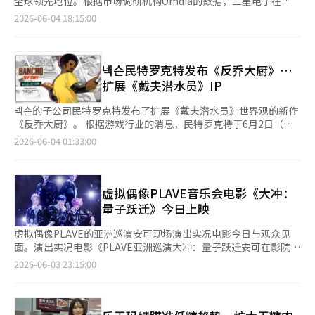
全球领先地位。根据市场调研机构Omdia的数据，三星电子在
仅仅是交通工具，更将成为提升家庭成员生活质量的豪华家庭SUV
亚”等项目被视为主要供应量。尤其是长位普瑞吉奥马克元，普通
2026年第一季度全球电视市场中，销售额占有率达31.3%，稳居
2026-06-04 18:15:00
新标杆。” 此外，地克是继比亚迪之后第二个进入韩国市场的中
分销量超过1000套，是提升大宇建设在首尔供应排名的关键项
全球第一。这一数字较去年同期上升了1.3个百分点，与第二名的
国电动车品牌。本月初，地克在首尔江南区大治洞开设了首个品牌
目。 乐天建设则通过加贤1区重建项目“北汉山标志城”，以
差距超过两倍。特别是在2500美元以上的高端电视市场，三星的
画廊，正式宣布进军韩国市场。地克韩国表示，7X上市后，未来将
及“方背尔”和“李村尔”等项目继续在首尔供应。去年，乐天建
销售额占有率达到53.4%，保持了稳固的第一位。此外，在1500
陆续推出更多车型。※ 本报道经人工智能（AI）系统翻译与编辑。
设在首尔分销市场中凭借核心位置的项目如蚕室尔等展现了存在
美元以上的市场中，三星也以50.1%的占有率实现了第一。在75英
넥슨民特罗克特发布《反乔大厨》…
感，今年也同时推出了强北和江南地区的整治项目。 三星物产今
寸以上的超大屏市场，三星的销售额占有率达31.6%，同样独占鳌
扩展《戴夫潜水员》IP
年推出了位于江西区防火6区的重建项目“雷米安·埃拉比内”，
头。同时，凭借98英寸、100英寸产品的热销，80英寸以上的市场
该项目总规模为557套，其中272套为普通分销量。然而，三星物
也达到了29.7%的销售额占有率。在OLED电视市场，销售量较去
넥슨的子公司民特罗克特发布了扩展《戴夫潜水员》世界观的新作
产今年的供应量相比去年大幅减少。 今年首尔的供应排名受建筑
年同期增长28.8%，销售额占有率达到40.1%。自2022年推出以
《反乔大厨》。 根据游戏行业的消息，民特罗克特于6月2日（当
公司业务能力、整治项目的许可、协会日程、分销价格的确定及市
来，三星OLED电视持续增长，销量突破500万台。尤其是在北美
地时间）在索尼互动娱乐(SIE)的在线新作发布会‘State of
2026-06-04 01:33:00
场状况等多重因素影响。尤其是由于首尔新土地供应受限，大型建
OLED市场，三星以46.1%的销售额占有率再次夺得第一，证明了
Play’上公开了《反乔大厨》的预告片。 《反乔大厨》是以2023
筑公司的供应量大多来自重建和再开发项目。同一建筑公司在大型
其在北美市场的卓越表现。此外，三星电子在年初于美国拉斯维加
年6月发布的民特罗克特海洋冒险游戏《戴夫潜水员》中出现的寿
整治项目的分销时点不同，排名也会有显著变化。 业内人士预
斯举行的CES展会上宣布，将2026年定为“AI电视普及时代的元
司大师反乔为主角的游戏。该游戏讲述了反乔与《戴夫潜水员》的
计，今年首尔分销市场的需求将集中在江南地区的大型项目上。尽
年”，旨在为客户的日常生活带来乐趣与舒适。三星电子在今年推
主角‘戴夫’相遇之前的故事。 民特罗克特正围绕《戴夫潜水
虚拟偶像PLAVE音乐会电影《大冲：
管施工成本上升和分销价格压力持续，但首尔核心位置的新建项目
出的电视型号中，除了现有的微型RGB电视、OLED、Neo QLED
员》推出多款游戏，以扩展其知识产权(IP)。自2023年发布以来，
量子跃迁》今日上映
稀缺性依然很高。 一位大型建筑公司相关人士表示：“首尔的供
等高端电视系列外，还新增了搭载创新AI功能的迷你LED和UHD等
《戴夫潜水员》已成为全球累计销量突破800万的热门作品。 在6
应本身就有限，因此确定分销时点的整治项目影响力很大。今年的
中低端系列。三星电视配备了集成AI平台“视觉AI助手（Vision AI
月18日，将发布《戴夫潜水员》的首个正式下载内容(DLC)‘丛林
虚拟偶像PLAVE的亚洲巡演安可现场演出实况电影今日与观众见
排名也很可能取决于大型项目的日程，而非个别建筑公司的年度战
Companion）”。该平台基于AI技术，为观看电视的用户提供优
探险’。民特罗克特在《戴夫潜水员》发布后进行了内容更新，但
面。演出实况电影《PLAVE亚洲巡演大冲：量子跃迁安可在影院》
略。”※ 本报道经人工智能（AI）系统翻译与编辑。
化的答案和信息，提升观看体验的乐趣与便利。特别是在今年推出
此次是首次推出大规模的付费扩展DLC。※ 本报道经人工智能
于3日正式上映。该电影记录了PLAVE的亚洲巡演《大冲：量子跃
2026-06-03 23:15:00
的新电视产品系列中，AI能够实时分析足球比赛场景，提供清晰的
（AI）系统翻译与编辑。
迁》（DASH: Quantum Leap）安可演出的现场。PLAVE作为首
色彩画质，并精确表现球的微小运动，增强了观看体验。此外，具
个虚拟偶像在高尺天空体育馆举办的演唱会实现全场售罄，展现了
备实时分析视频中的对话、背景音乐、音效等多种声音并自动优化
他们在首尔的舞台。电影在上映前两周的5月20日开放预售，便吸
的功能“AI声音控制专业版”也被引入，提升了内容的沉浸感。三
引了约3万名观众预订，显示了粉丝们的热情。影片中包含了标题