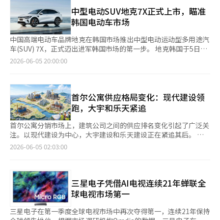
年正式推出火鸡面。 火鸡面最初出口至日本、德国和新西兰等3个
Inster在欧洲市场售出2974辆，成为现代汽车电动化车型中销量第
国家，如今已成长为销往全球100多个国家和地区的代表性韩国方
中型电动SUV地克7X正式上市，瞄准
三的车型，仅次于途胜和科纳。 业内人士指出，Inster的成功与欧
便面品牌。数据显示，火鸡面系列自2017年累计销量突破10亿份
韩国电动车市场
洲特有的汽车消费文化密切相关。与国内市场以中型运动型多用途
后增长迅猛，2022年达到40亿份，去年增至90亿份，今年突破
车（SUV）为主流不同，欧洲市场仍偏好小型车。近期电动车价格
100亿份大关。 三养食品表示，目前火鸡面系列海外销量年均为20
中国高端电动车品牌地克在韩国市场推出中型电动运动型多用途汽
的上涨也促使更多消费者寻求入门级电动车，这也是Inster热销的
亿份，相当于每秒售出63份，占韩国方便面出口总量的60%以
车(SUV) 7X，正式迈出进军韩国市场的第一步。 地克韩国于5日宣
原因之一。 现代汽车相关人士表示：“在国内市场，卡斯珀的形
上。三养食品还宣布，借火鸡面累计销量突破100亿份之际，将推
布，在首尔等全国9个展厅展示7X，并开始接受预订。这款7X是首
2026-06-05 20:00:00
象较强，但在欧洲被视为实用的城市电动车。”同时指出：“由于
出面向全球市场与数字化环境的新一代IP角色“PEPPO”。 除火
次在中国以外国家推出的改款车型，基于吉利汽车集团的电动车专
生产量是固定的，短期内难以增加生产量，因此交付延迟的问题在
鸡面亮眼表现外，出口市场也迎来政策红利。随着韩中两国政府进
用平台(SEA)设计，属于纯电动5座SUV。该车型于2024年首次公
短期内仍将持续。”
一步加强食品安全合作，长期困扰韩国方便面行业的“含肉成分方
开，上市37天内全球销量突破40万辆，备受欢迎。 尽管属于中型
便面对华出口限制”也迎来松绑，预计将进一步推动韩国方便面企
SUV级别，但7X提供了宽敞的内部空间。其尺寸为：长4800毫
首尔公寓供应格局变化：现代建设领
业加速开拓中国市场。 据韩国食品行业近日消息，韩国食品药品
米，宽1920毫米，高1650毫米，轴距2900毫米。后备厢容积达到
跑，大宇和乐天紧追
安全处于上月召开“第16届韩中食品安全合作委员会”会议，并与
539升。 在韩国市场，7X将提供Pro、Max和Ultra三个车型配置。
中方就“允许含肉成分韩国方便面对华出口”等内容达成协议。此
Pro车型配备75kWh磷酸铁锂(LFP)电池，而Max和Ultra车型则搭
首尔公寓分销市场上，建筑公司之间的供应排名变化引起了广泛关
前，中国方面出于防范家畜传染病等考虑，限制进口含有肉类成分
载100kWh镍钴锰(NCM)电池。 Pro和Max车型采用后驱(RWD)单
注。以现代建设为中心，大宇建设和乐天建设正在紧追其后。 根
的韩国方便面。即便仅含微量肉类提取物，也难以获得出口许可。
电机，最大功率为421马力。根据环境部认证，Pro和Max的单次
据4日的分销行业消息，今年首尔主要的普通分销预计量中，现代
2026-06-05 02:03:00
因此，韩国方便面企业长期以来只能通过食品添加剂调配类似风
充电续航分别为375公里和483公里。 Ultra车型则配备四轮驱动
建设的供应量最大。现代建设通过西区反浦的“DIH CLASS”和东
味，生产“无肉”版本出口中国市场。 不过，随着此次协议达
(AWD)系统，搭载两台电动机，最大功率为645马力，最大扭矩为
作区黑石的“DIH Kentronine”等项目，保持了首尔供应的领先
成，韩国方便面产品今后可使用获得中国进口许可国家的肉类原
72.4公斤·米。其从静止加速到时速100公里仅需3.9秒，单次充电
地位。 DIH CLASS是反浦住宅区1、2、4区重建项目，规模庞大，
料。韩国方便面行业普遍认为，此次政策调整将为三养食品、不倒
续航为440公里。 7X采用800V高压系统，支持全球标准的最大
总计5007套，其中1832套为普通分销量。黑石9区重建项目DIH
三星电子凭借AI电视连续21年蝉联全
翁、八道等尚未在中国建立生产线、主要依赖出口的企业带来新的
360kW超快速充电。在电池电量从10%充至80%时，Pro车型约需
Kentronine的普通分销量也在430套左右。仅这两个项目，现代
球电视市场第一
增长机会。三养食品方面表示，随着含肉成分的新产品正式获准出
13分钟，Max和Ultra车型约需16分钟。 地克韩国计划在今年年底
建设在首尔的普通分销量就超过了2000套。 大宇建设今年也有望
口中国，预计将有助于进一步扩大中国市场销量。
前将展厅数量增加至14个，并在全国范围内，包括济州岛，运营
跻身首尔供应的前列。长位10区重建项目“长位普瑞吉奥马克
三星电子在第一季度全球电视市场中再次夺得第一，连续21年保持
11个服务中心。 地克韩国相关人士表示：“此次推出的地克7X不
元”，以及黑石11区的“山顶山”和诺量津5区的“山顶特雷西