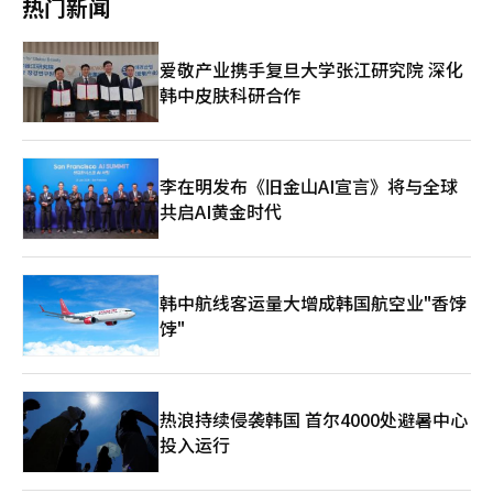
热门新闻
为今夏持续增长提供有利基础。”起亚美国公司在5月的零售销量
也超过了2025年8月创下的最高纪录。总销量为80502辆，比去年
同期（7907辆）增长约2%。5月的累计销量也达到了360220辆，
爱敬产业携手复旦大学张江研究院 深化
创下新高，同比增加2%。混合动力车型的销量增长了179%。所
韩中皮肤科研合作
有车型中，运动版增长171%，索伦托增长101%，嘉华增长
32%，均创下5月的历史最高销量。嘉华的月销量也达到了历史最
高纪录。起亚美国公司销售副总裁埃里克·沃森表示：“尽管消费
者偏好持续变化，起亚凭借涵盖内燃机、混合动力和电动化车型的
广泛产品线，持续刷新零售销量和月度、累计销量纪录。”他强
李在明发布《旧金山AI宣言》将与全球
调：“尽管近期经济面临挑战，增长势头将在上半年后继续。”此
共启AI黄金时代
外，现代汽车和起亚在美国市场上通过以HEV为中心的环保车战
略，持续保持销售增长。近期，由于油价高企，消费者对燃油效率
高的HEV的偏好也在上升。※ 本报道经人工智能（AI）系统翻译与
编辑。
韩中航线客运量大增成韩国航空业"香饽
饽"
热浪持续侵袭韩国 首尔4000处避暑中心
投入运行