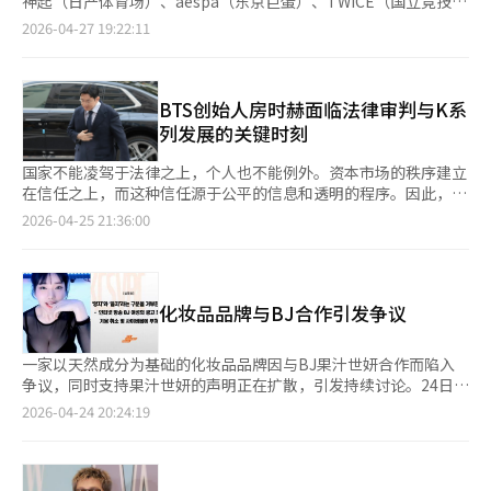
神起（日产体育场）、aespa（东京巨蛋）、TWICE（国立竞技
示，此次合作旨在结合粉丝文化打造新型数字生活方式，让会员在
场）、Day6（京王竞技场）等艺人同期登台，主要场馆几乎被K-
2026-04-27 19:22:11
日常生活中更便捷地消耗里程积分。公司同时指出，未来将持续拓
POP“包场”，累计观众规模超过40万人。 其中，东方神起继
展里程使用场景，逐步摆脱对机票兑换的单一依赖，并借助此次合
2013年和2018年后，第三次登上连日本本土歌手也难以触及的日
作提升品牌体验，推动里程服务向全球化延伸。
产体育场，两天吸引约13万人到场。TWICE则在单场可容纳8万人
的国立竞技场连开三场，以360度开放式舞台与观众互动。aespa
BTS创始人房时赫面临法律审判与K系
与Day6分别在东京巨蛋和京王竞技场完成为期两天的演出。 此
列发展的关键时刻
外，一周前（17日至18日），防弹少年团（BTS）世界巡演也在
东京巨蛋举行，现场掀起《阿里郎》大合唱，进一步印证K-POP在
国家不能凌驾于法律之上，个人也不能例外。资本市场的秩序建立
当地的高人气。 业内人士表示，首尔演出场馆长期供不应求，而
在信任之上，而这种信任源于公平的信息和透明的程序。因此，围
随着K-POP在日本市场持续升温，东京大型场馆档期也日趋紧张，
绕房时赫HYBE董事长的资本市场法违规指控绝不能被轻视。如果
2026-04-25 21:36:00
租借难度明显加大。 尽管近年来欧美市场加速打开，但日本在韩
他在上市前向现有股东解释没有公开计划，并将股份转让给特定的
国娱乐公司的海外布局中仍占据重要地位。SM娱乐日本法人代表
私募基金，随后通过上市实现巨额利润，那么他就必须接受法律的
金东宇（音）指出，与流行更替迅速的韩国不同，日本粉丝文化具
严惩。 市场不是靠感动或名声来运作的，而是依赖合同、公告和
有代际传承特征，一旦形成偏好，往往会长期持续。“20多年前，
事实。 检方最近拒绝了对房董事长的逮捕令，并要求补充调查，
化妆品品牌与BJ合作引发争议
喜欢K-POP还带有‘小众文化’的意味，如今这一认知已完全改
这一点尤为重要。这并不是说他无罪，而是认为在现阶段没有足够
变。” 从市场结构来看，日本长期位居K-POP唱片进口第一。同
的证据和必要性来证明逮捕的正当性。刑事司法的基本原则是不拘
时，当地粉丝忠诚度高、消费能力强，除音源与唱片外，在演出门
留调查。尤其是经济犯罪大多数证据以文件、合同、会计资料和内
一家以天然成分为基础的化妆品品牌因与BJ果汁世妍合作而陷入
票及周边商品（MD）等方面的支出也十分活跃。完善的演出场馆
部报告的形式存在。如果没有明显的逃跑风险或证据灭失的可能
争议，同时支持果汁世妍的声明正在扩散，引发持续讨论。24日，
体系亦为K-POP演出提供了重要支撑。 回顾发展历程，自2001年
性，拘留应当是最后的手段。 更何况，房董事长已经是全球知名
韩国网络性暴力应对中心的声明在网络社区和社交媒体上被广泛分
2026-04-24 20:24:19
宝儿（BoA）在日本取得成功以来，K-POP历经多代艺人更迭，在
的企业家。他的国内外活动是公开的，并且他也一直认真应对多次
享。声明题为“拒绝‘阳光’与‘阴影’的区分”，批评对网络女
当地持续保持热度。进军日本也逐渐成为行业的长期布局方向。尤
传唤调查。法律面前人人平等是绝对必要的，但法律执行的比例性
主播的指责及其背后的社会视角。该中心提到，近期因与化妆品品
其在限韩令影响中国市场后，日本作为受政治因素影响较小且保持
和合理性也是正义的一部分。拘留不是惩罚，而是调查的手段。为
牌合作而遭受批评的BJ女性案例，称类似事件反复发生，指出社
稳定增长的市场，其战略意义进一步凸显。 目前，日本K-POP受
了平息舆论而进行的象征性拘留更接近于情感政治，而不是法治。
会对特定内容创作者存在污名化。声明特别指出，利用性表达盈利