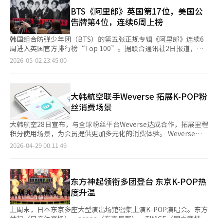
专辑的持续受欢迎程度。专辑《阿里郎》在公告牌主榜“公告牌
销售、座位规模、汇率、周边商品销售和当地成本而有所不同。经
13首歌曲连续六周进入两个榜单，《阿里郎》在“公告牌200”专
200”中排名第五，连续六周保持在前列。此前，这张专辑曾是首
BTS《阿里郎》英国第17位，美国公
济效益的估算也会因直接销售和旅游溢出效应的包含程度而有很大
辑榜中排名第五，《游泳》在“热100”单曲榜中排名第32。特别
个连续三周登顶的韩国专辑。《SWIM》在主打单曲榜“Hot
告牌第4位，连续6周上榜
差异。要使BTS经济学成为与泰勒经济学相媲美的全球案例，不仅
是在美国坦帕的演出中表演的《吹笛者》重返“世界数字歌曲销
100”中排名第32位，连续六周上榜。在其他榜单上，《阿里郎》
需要演出的成功，还需要确认各城市的消费数据和长期的旅游流入
售”榜第九位，显示出演出的影响力。从与国家领导人的会面到公
在“顶级专辑销售”中排名第四，“顶级流媒体专辑”第十
韩国组合防弹少年团（BTS）的第五张正规专辑《阿里郎》连续6
效应。 HYBE相关人士表示：“BTS的世界巡演不仅仅是一次演
告牌的长期成功，BTS在墨西哥城的演出吸引了全球的关注。BTS
一，“黑胶专辑”第五。《SWIM》在“数字单曲销售”中排名第
周进入英国官方排行榜“Top 100”。据联合通讯社2日报道，
出，而是粉丝与城市共同参与的全球文化事件，正在创造音乐与演
将从7日起正式开始当地的演出日程，三场演出门票迅速售罄，引
十六，“成人当代”第十九，“流行电台播放”第十二，“成人流
《阿里郎》在官方专辑排行榜“Top 100”中排名第17位，比上周
2026-05-02 23:45:00
出旅游结合的新经济效益。”※ 本报道经人工智能（AI）系统翻译
发热议。※ 本报道经人工智能（AI）系统翻译与编辑。
行电台播放”第十四，“电台歌曲”第二十四。整体销售和电台播
下降4位。主打歌《SWIM》在单曲排行榜“Top 100”中下降7
与编辑。
放表现良好。新歌的热度也蔓延到了演唱会之外。在最近的北美巡
位，排名第41位。在美国公告牌排行榜上也保持了排名。
演中，2017年发布的《Pied Piper》重新进入“世界数字单曲销
《SWIM》在主单曲榜“Hot 100”中下降10位，排名第22位。
售”榜单第九位。防弹少年团从4月25日开始在北美进行巡演，包
《阿里郎》在主专辑榜“Billboard 200”中下降3位，排名第4
大韩航空联手Weverse 拓展K-POP粉
括12个城市共31场演出，并在5月2日至3日于埃尔帕索的Sun
位。根据HYBE的说法，《阿里郎》是一张结合传统象征与现代感
丝消费场景
Bowl体育场吸引了约10万名观众。演出结束后，他们将于5月7日
的专辑，突显了防弹少年团的身份和普遍情感。防弹少年团于3月
在墨西哥城继续巡演。与此同时，旧作的热度依然不减。2020年
在首尔光化门广场举行了第五张正规专辑发行纪念大型回归演唱
大韩航空28日宣布，与全球粉丝平台Weverse达成合作，拓展里程
发布的《Dynamite》舞蹈版MV在YouTube上的观看次数已超过3
会，并正式展开活动。自4月起，组合在包括高阳市在内的多个城
积分使用场景，为会员提供更加多元化的消费体验。 Weverse由
亿次，显示出防弹少年团音乐的持久魅力。※ 本报道经人工智能
市进行“BTS WORLD TOUR ARIRANG”全球巡演。
Weverse Company运营，是一个集艺人与粉丝互动、独家内容及
2026-04-29 00:11:49
（AI）系统翻译与编辑。
直播服务于一体的全球粉丝社区平台。目前，防弹少年团
（BTS）、BLACKPINK、Dua Lipa、YOASOBI等约180组全球艺
人已入驻该平台，月活用户达1200万。 根据此次合作，大韩航
空“SKYPASS”会员可使用里程兑换Weverse平台数字货
东方神起领衔多团登台 东京K-POP热
币“Jelly”券——9个Jelly对应270里程，15个Jelly对应450里
度升温
程。会员通过大韩航空官网“里程商城”完成购买并在Weverse注
册后，即可将所得Jelly用于订阅数字会员服务或私信服务等。无论
上周末，日本东京多座大型演出场馆密集上演K-POP演唱会。东方
身处韩国还是海外，SKYPASS会员均可参与兑换。 大韩航空表