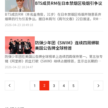
众正由中老年及千禧一代向Z世代（1995年至2000年出生）扩
BTS成员RM在日本禁烟区吸烟引争议
我们应当争论罪行，而不是先将人拘留来谈论正义。 然而，这一
的女性被认为应“留在阴影中”，这种观念被视为区分正常与非正
展。音乐和娱乐数据分析公司Luminate发布的报告显示，日本Z
事件并不能仅仅视为一个企业家的司法风险，它背后有着更深的时
常的歧视性标准。声明称，以女性的性别特征为标准进行分类的问
世代女性中有39%在收听K-POP。
代背景。房时赫这个名字已经超越了个人的名号，成为了设计BTS
题严重，可能导致对性暴力受害者的二次伤害。声明还强调，要求
BTS成员RM（本名金南俊，31岁）在日本禁烟区吸烟并随意丢弃
这一全球文化资产的创始人的象征。BTS不再仅仅是一个偶像团
某些群体被排除在社会之外并留在看不见的地方是一种仇恨，呼吁
烟蒂的行为引发争议。据日本周刊《周刊文春》22日报道，RM在
体，他们是证明了韩国文化主权的活生生的国家品牌，是K文化的
各种女性应平等参与社会。然而，声明也遭到一些网民的批评。有
东京涩谷与朋友聚会时，多次被目击在禁烟区吸烟。报道指出，
2026-04-23 18:49:18
巅峰。 2026年是一个特殊的年份。完成军役的成员们将以完整的
些人认为，将对性内容盈利的批评全归为仇恨过于极端，或认为将
RM为参加“BTS阿里郎世界巡演”而访问日本，并在东京涩谷的
阵容回归，世界再次期待BTS。粉丝团ARMY不仅是一个普通的粉
表达自由和市场选择问题视为歧视问题是逻辑跳跃。另一些用户则
酒吧与朋友聚会。期间，他被拍到在酒吧外的街道上吸烟，该媒体
丝俱乐部，而是一个跨越国界的巨大文化共同体。从首尔的演出场
表示，将社会接受度的争论与性暴力受害者问题放在同一层面不合
还公开了20多张相关照片。日本许多街道被指定为禁烟区，设有专
馆到墨西哥、越南、美国、欧洲、中东和中南美洲，BTS演出争夺
适，或认为将企业的营销判断和消费者反应解读为“排斥”不合逻
门的吸烟室。然而，该媒体称，RM不仅在街道上，还在标有禁烟
防弹少年团《SWIM》连续四周蝉联
战已经进入外交领域。 在墨西哥，总统亲自表达希望引进BTS演出
辑。韩国网络性暴力应对中心成立于2017年，以女性人权为宗
标志的建筑走廊吸烟，并将烟蒂随意丢弃。现场保安表示，他曾直
美国公告牌全球榜首
的愿望。这不仅仅是一次演出请求，而是一个同时带来国家形象、
旨，主要活动包括反对非法拍摄和删除请求。该组织并非国家机
接提醒RM注意。报道后，一些粉丝表示：“在公共场所不遵守基
旅游收入、青年文化和消费刺激的巨大经济事件。越南也在从青少
构，曾有支持Megalia和Womad的先例。
本规则”、“问题不在于吸烟，而在于吸烟地点不当”、“缺乏礼
防弹少年团在美国公告牌全球榜单上连续四周保持第一。第五张专
年文化渴望和国家品牌战略的角度请求BTS演出。一个国家的最高
貌”等。目前，HYBE和RM本人尚未对此发表官方声明。此外，
辑《阿里郎》的主打歌《SWIM》继续占据榜首，显示出长期的流
权力希望特定团体的演出，这证明了文化即国力的时代已经来临。
BTS于17日至18日在东京巨蛋举行了两场“阿里郎”世界巡演东
行趋势。 根据21日发布的公告牌最新榜单（4月25日），
页
2026-04-22 18:24:47
BTS的世界巡演不仅仅可以用演出收益来评估。航空、酒店、零
京演出，吸引了11万观众，门票全部售罄。
《SWIM》在“全球200”和“全球（不含美国）”榜单上连续四
售、化妆品、时尚、食品、平台产业都在连锁反应中运作。一次首
周排名第一，继续在全球范围内保持高人气。 在主要榜单上，专
一
尔的演出可以创造数千亿韩元的经济效益，而海外巡演则进一步扩
辑《阿里郎》在“公告牌200”中排名第三，连续四周保持前三。
大了这一规模。演出周边的消费、韩国品牌的全球曝光、国家形象
《SWIM》在“热100”中排名第十，连续四周进入前十。收录曲
的提升以及旅游的涌入，形成了一个巨大的经济生态系统。 在此
上
2
下
1
3
4
5
《Body to Body》、《2.0》、《Hooligan》也进入了“热
基础上，K食品打开了餐桌，K美容改变了生活，K防务建立了国家
100”榜单。数字歌曲销售榜也连续四周保持第一。 《阿里郎》的
信任，K半导体奠定了产业基础，而BTS则是将所有K系列与全球
一
收录曲在全球榜单上表现出色，支持了整张专辑的成功。这不仅显
情感连接的核心。而这里面还必须加入K剧和K电影。 《鱿鱼游
示了单曲的热度，也展示了专辑整体的受欢迎程度。 专辑和单曲
戏》所展示的全球冲击，《寄生虫》所证明的电影产业地位，已经
页
的成功也延续到了演出。防弹少年团于9日在京畿道高阳综合运动