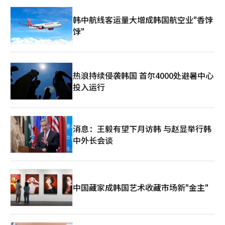
下能够充分揭示真相，那么我们应当冷静判断是否有必要以损害国
家资产的方式来处理此事。 我们常常将正义与国家利益置于对立
韩中航线客运量大增成韩国航空业"香饽
面。然而，真正的国家利益并不来自于放弃正义。同时，真正的正
饽"
义也不会忽视整个共同体的未来。法律的严谨与国家战略并不是冲
突的概念，而是应当和谐共存的价值。 孔子曾说，君子应当首先
看到义，而《周易》则提到“厚德载物”。以厚德来承载万物并使
其受益是领导者的道路。《道德经》则提到“大国者下流”，意指
大国应当谦卑，使万物汇聚。国家治理亦是如此。应当建立法律，
热浪持续侵袭韩国 首尔4000处避暑中心
但也要关注国家的未来，遵循原则的同时也要展望未来。 现在的
投入运行
韩国正处于一个重要的十字路口。超越房时赫个人的有罪或无罪，
我们在问：我们将如何保护国家资产，如何实现正义？BTS的完整
回归不仅仅是一次回归，它是K-pop的回归，也是K剧、K电影、K
食品和K防务等整个K系列再次走向世界中心的起点。 在法庭上，
消息：王毅有望下月访韩 与赵显举行韩
罪行应当争辩到底。然而，拘留并不一定意味着正义。现在所需的
不是表面上的强硬，而是冷静的法律理性和成熟的国家判断。这不
中外长会谈
仅是一个人的问题，而是韩国如何处理自身未来的问题。 法律的
审判与K系列的完成。在这个十字路口，我们应当在情感之上坚持
原则，在原则之中兼顾国家利益。这才是真正的真理、正义与自
由。
中国藏家成韩国艺术收藏市场新"金主"