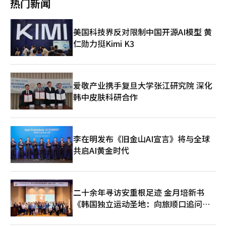
证明了韩国文化产业不仅仅是简单的出口商品，而是改变世界文明
热门新闻
场开启了世界巡演“BTS WORLD TOUR 'ARIRANG'”。此次巡演
潮流的力量。 K剧将韩国人的情感和叙事转化为全球共鸣，K电影
将在全球34个城市进行，共85场，创下韩国歌手单次巡演最多场
则以最具韩国特色的方式提出了关于人性、阶级、家庭和欲望的普
次纪录。包括高阳和东京在内的46场演出已售罄。 城市项
遍问题。如果K-pop以节奏震撼世界，K剧以故事抓住人心，K电
美国科技界反对限制中国开源AI模型 黄
目“BTS THE CITY ARIRANG”也将从首尔扩展到其他城市。该
影以思考贯穿时代，那么这不仅仅是文化出口，而是将韩国这个国
仁勋力挺Kimi K3
项目将于5月在美国拉斯维加斯，6月在釜山继续进行。各种与演出
家的精神和感受植入全球。文化可以在没有武器的情况下跨越国
相关的活动将在城市各地展开，将《阿里郎》的热度扩展到演出场
界，超越语言，留存在记忆中。这才是真正的软实力。 因此，国
馆之外。 防弹少年团将于25日至26日和28日在美国坦帕的雷蒙德
家元首的全球外交不再仅仅是外交部和工业部的事情。正常会谈的
·詹姆斯体育场登台，正式开启北美巡演。 ※ 本报道经人工智能
桌子上，半导体和防务的议题不足以涵盖，BTS及K-pop、K剧、
（AI）系统翻译与编辑。
爱敬产业携手复旦大学张江研究院 深化
K电影也必须一同上桌。国家元首之间的外交不仅仅停留在合同
韩中皮肤科研合作
上，情感、信任、形象和好感也在共同运作。 实际上，世界上许
多国家的领导人都知道BTS，观看韩国电视剧，讨论韩国电影。文
化是最先打开心灵之门的。 因此，文化必须伴随总统的出访。产
业创造利益关系，而文化则建立友谊。利益关系可能会改变，但友
谊会长久存在。如今的外交不再是坦克和条约的时代，而是音乐
李在明发布《旧金山AI宣言》将与全球
会、电影、电视剧和美食共同运作的综合国家战略时代。 尤其是
共启AI黄金时代
在全球经济不确定性加大的时候，我们需要新的增长叙事。在美中
冲突、供应链重组、中东不安、能源价格飙升的背景下，韩国经济
再次要求战略产业与文化产业的结合。仅靠制造业是不够的，单靠
文化也不够。技术与情感、产业与叙事必须共同前行。BTS和K系
二十余年寻访安重根足迹 金月培新书
列正是这一交汇点。 当然，基于国家利益而停止法律程序的想法
并不是正确的。这是更危险的。法律对每个人都应当公平。然而，
《韩国独立运动圣地：向旅顺口追问历
忽视国家利益的法律执行同样不明智。国家不仅仅是惩罚机器，法
史》出版
律的目的在于维护共同体的稳定和可持续性。如果在不拘留的状态