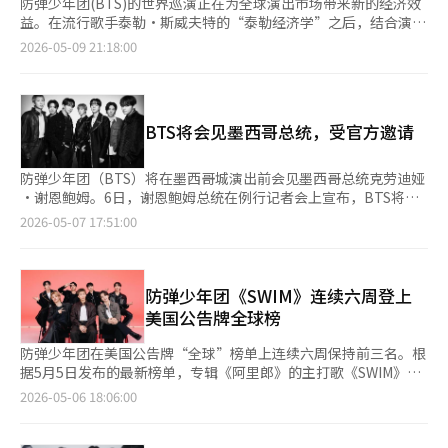
防弹少年团(BTS)的世界巡演正在为全球演出市场带来新的经济效
益。在流行歌手泰勒·斯威夫特的“泰勒经济学”之后，结合演出
与旅游住宿交通消费的“BTS经济学”正在逐步显现。 HYBE于9
2026-05-09 21:18:00
日宣布，BTS正在全球34个城市进行总计85场的世界巡演“阿里
郎”。此次巡演是BTS在全面活动恢复后进行的大型全球巡演，涵
盖北美、中南美、欧洲和亚洲的主要城市。 英国路透社预计，BTS
世界巡演的总收益将达到约18亿美元，折合韩元约为2万7000亿。
BTS将会见墨西哥总统，受官方邀请
路透社表示，这一规模接近或可与泰勒·斯威夫特的“时代巡
演”和酷玩乐队的“音乐之球世界巡演”相媲美。 此次巡演的规
模也是前所未有的。路透社报道，BTS的此次巡演被评为K-pop团
防弹少年团（BTS）将在墨西哥城演出前会见墨西哥总统克劳迪娅
体中规模最大的世界巡演。34个城市的行程和超过80场的演出，
·谢恩鲍姆。6日，谢恩鲍姆总统在例行记者会上宣布，BTS将访
不仅提升了门票销售，还带动了当地的住宿、航空、餐饮、交通和
问总统办公室，并在阳台上与广场上的市民见面。她称赞BTS的音
2026-05-07 17:51:00
周边商品消费。 墨西哥的演出也开始显现经济效益。HYBE估计，
乐传递了友谊、和平和爱的讯息。今年1月，谢恩鲍姆总统称BTS
BTS自7日起在墨西哥进行的3场演出将带来约1亿750万美元的经
的演出是“历史性时刻”，并表示欢迎。墨西哥政府一直对BTS表
济效益。当地报道也提到，墨西哥城演出期间，旅游和商业区的销
现出浓厚兴趣。今年2月，她公开了韩国总统李在明关于BTS追加
售额预计将大幅增长。 BTS经济学的核心在于粉丝的流动性。大型
演出的回复，李总统感谢墨西哥人民对韩国文化的热爱，并希望两
防弹少年团《SWIM》连续六周登上
粉丝群体的消费不仅限于演出场馆内。演出前后，机票、酒店、餐
国文化纽带持续。当地的热情也体现在实际数据上。7日和9日至
美国公告牌全球榜
饮、地方旅游和周边商品的购买也随之而来。城市将演出视为文化
10日，BTS将在墨西哥城GNP体育场举行三场演出，门票一经开售
活动和旅游事件，策划方则结合场馆外的体验内容，拓宽消费接触
即售罄。墨西哥城商会估计此次演出将带来约1.075亿美元的经济
防弹少年团在美国公告牌“全球”榜单上连续六周保持前三名。根
点。 HYBE一直以来运营的“城市”模式也与这一趋势相吻合。在
效益。根据Spotify统计，墨西哥城是全球听BTS音乐最多的城
据5月5日发布的最新榜单，专辑《阿里郎》的主打歌《SWIM》
演出举办城市各地设置快闪店、展览、餐饮联动活动等，扩展粉丝
市。BTS在全球排行榜上的成功与当地的热情相呼应。5日发布的
在“全球（美国除外）”和“全球200”榜单上均排名第二，尤其
2026-05-06 18:06:00
体验的模式正在实施。与BTS世界巡演相关的“城市阿里郎”活动
美国公告牌最新榜单显示，BTS的第五张专辑《阿里郎》的主打歌
在“全球200”榜单上较前一周上升了一位。这次成绩不仅仅是因
也将在拉斯维加斯进行，因此演出经济效益有望超越门票销售，扩
《游泳》在“全球（美国除外）”和“全球200”榜单中均排名第
为主打歌的热度，专辑中的13首歌曲也连续六周在榜，显示出整张
展到城市层面的消费。 然而，巡演收益的预期可能会因实际票务
二，连续六周保持在前三名。专辑整体表现也很强劲，除钟声外的