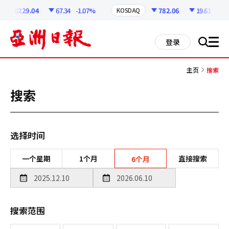
코
인
6229.04
67.34
-1.07%
782.06
19.61
-2.45
KOSDAQ
정
보
all
登录
搜
men
索
主页
搜索
搜索
选择时间
一个星期
1个月
直接搜索
6个月
搜索范围