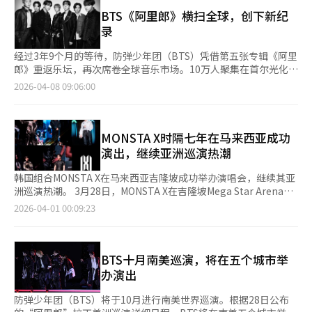
的沉浸感。演出热潮持续，包含高阳、东京、北美和欧洲的46场演
观众初次见面，J-Hope认为每首歌的氛围都将不同。Jimin期待
出已售罄。全球演出策划公司Live Nation表示，仅北美和欧洲的
BTS《阿里郎》横扫全球，创下新纪
与等待已久的ARMY见面，V对演出的整体设计充满信心。
41场演出就售出约240万张门票。BTS将在此次巡演中演唱第五张
录
Jungkook认为360度舞台的演出将特别且充满看点。此次巡演的
正规专辑《阿里郎》的收录曲和经典热门歌曲。《阿里郎》最近连
46场演出已全部售罄，包括高阳的3场演出。防弹少年团将在北美
续两周在美国Billboard 200专辑榜上排名第一，继续保持热度。
经过3年9个月的等待，防弹少年团（BTS）凭借第五张专辑《阿里
的多个体育场进行韩国歌手首次单独演出，并在南美创造新纪录。
成员朴智旻通过粉丝平台Weverse表示：“希望来看演出的ARMY
郎》重返乐坛，再次席卷全球音乐市场。10万人聚集在首尔光化
此外，从9日起，特许厅商标特别司法警察将在演出现场附近展开
们穿暖和些，我们会努力准备。”※ 本报道经人工智能（AI）系统
门，Netflix上流动的数字支持浪潮，已成为一种巨大的“文化现
2026-04-08 09:06:00
打击K-pop假冒商品的活动，旨在阻止未经授权的商标使用，并推
翻译与编辑。
象”。他们以最具韩国特色的色彩吸引了全球，连续两周在
广正版消费文化的重要性。※ 本报道经人工智能（AI）系统翻译与
Billboard 200榜单上夺冠，展示了K-pop的新高度。 ◆Billboard
编辑。
200连续两周夺冠，韩国歌手首次创下纪录 BTS的第五张专辑《阿
里郎》在美国Billboard 200榜单上连续两周夺冠，成为韩国歌手
MONSTA X时隔七年在马来西亚成功
中的首次。根据4月6日发布的榜单预测文章，《阿里郎》在4月11
演出，继续亚洲巡演热潮
日的榜单中继续保持第一。这是BTS第七次在Billboard 200榜单
上夺冠，意义重大。 第二周的成绩也很稳固。《阿里郎》在发行
韩国组合MONSTA X在马来西亚吉隆坡成功举办演唱会，继续其亚
第二周录得18.7万张专辑单位，其中纯专辑销量为11.4万张，流媒
洲巡演热潮。 3月28日，MONSTA X在吉隆坡Mega Star Arena举
体换算的SEA单位为6.5万张，数字下载换算的TEA单位为8000
行了“2026 MONSTA X世界巡演‘THE X : NEXUS’”演唱会。
2026-04-01 00:09:23
张。发行首周达到64.1万单位的记录后，第二周仍保持高水平，显
这是他们时隔七年再次与当地粉丝见面，演出以
示了其在北美市场的广泛消费基础。 ◆Spotify和Netflix称霸，打
《DRAMARAMA》开场，随后表演了《Love Killa》和《Rush
破平台界限的全球影响力 在全球平台上，BTS也展现了其统治力。
Hour》等热门歌曲，现场气氛热烈。 成员们与粉丝互动，展现了
在Spotify最新的周榜中，BTS在“周榜专辑”、“周榜歌
自然的默契，并通过《MIDDLE OF THE NIGHT》《Deny》
BTS十月南美巡演，将在五个城市举
曲”和“周榜艺人”全球榜单中均位列第一，连续两周获得三冠
《AND》等歌曲展示了多样的音乐风格。 去年9月发行的迷你专辑
办演出
王。这表明此次回归不仅仅是某个主打歌的成功，而是整个团队品
《THE X》中的《Do What I Want》《N the Front》《Tuscan
牌影响力的扩展。 此次回归的象征性场景是3月21日在首尔光化门
Leather》等曲目也在演出中呈现，增加了演出的完整性。 演出中
防弹少年团（BTS）将于10月进行南美世界巡演。根据28日公布
广场举行的回归舞台。现场聚集了约10万人，通过Netflix向全球
段，成员们进行了个人表演，Shownu以《Around & Go》展现了