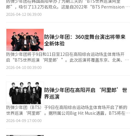
防弹少年团在韩国高阳举办了为期三天的“BTS世界巡演阿里
郎”，吸引了13.2万名观众。这是自2022年“BTS Permission to
Dance on Stage”后，时隔四年的首次单独巡演。 演出中，BTS
2026-04-12 06:39:00
以《Hooligan》、《Aliens》和《달려라 방탄》开场，带来震撼
的表演。成员们与数十名舞者合作，展现了令人惊叹的舞台效果。
演出后，成员们表达了对粉丝的感谢。Jungkook表示：“天气很
好，我们会让这里变得更加热烈。”V则表示：“久违的360度舞
防弹少年团：360度舞台演出将带来
台，感觉非常好。” Jimin说：“观众的反应非常热烈，感谢大家
全新体验
的支持。”Suga补充道：“我们尝试了很多新元素，希望大家能
享受。” 这次演出标志着“BTS 2.0”时代的开始，展现了他们对
防弹少年团将于9日和11日至12日在高阳综合运动场主体育场开
音乐根源的探索。观众通过新专辑《阿里郎》中的新曲目，见证了
启“BTS世界巡演‘阿里郎’”。此次巡演将覆盖东京、北美、欧
BTS的成长与变化。 演出分为三个主题，展示了BTS的音乐旅程和
洲、南美、亚洲等34个城市，共计85场，创下韩国歌手单次巡演
2026-04-10 00:39:00
未来方向。传统与现代的结合在舞台上得到了完美体现。 RM表
最多场次纪录。此次巡演不仅包括新专辑《阿里郎》的曲目，还将
示：“感谢大家的支持，我们会继续努力。”Suga补充道：“希
呈现多首经典热门歌曲。360度舞台的演出设计引发了观众的高度
望明天的观众也能像今天一样享受。” BTS将于4月17日和18日在
期待。成员们通过BigHit Music分享了他们的感受和看点。RM表
日本东京巨蛋继续巡演，随后在北美、欧洲、南美和亚洲的34个城
示：“虽然准备过程不易，但360度舞台的演出将非常有趣。”他
防弹少年团在高阳开启‘阿里郎’世
市进行85场演出，创下韩国歌手单次巡演的最高纪录。 ※ 本报道
期待再次与全球的ARMY见面。Jin认为演唱会对歌手至关重要，他
界巡演
经人工智能（AI）系统翻译与编辑。
期待感受各地的文化和演出氛围。Suga也表示：“演唱会一直是
我认为最重要的事，成员们对此次巡演充满期待。”J-Hope
防弹少年团（BTS）于9日在高阳综合运动场主体育场开启了新的
称：“世界巡演总是充满快乐和幸福。”Jimin则表示：“这次演
世界巡演‘阿里郎’。据所属公司Big Hit Music透露，BTS将在9
出将与以往完全不同，希望大家期待。”V担心久未巡演会生疏，
日、11日和12日于高阳演出，随后将在日本、美国、德国、法
2026-04-09 17:00:00
因此加倍努力准备。Jungkook则迫不及待想站上舞台，与观众直
国、加拿大、秘鲁、智利、泰国等34个城市进行85场演出。此次
接互动。演出的亮点在于360度舞台及其演出设计。RM期待在舞
巡演以体育场和大型穹顶为主，采用360度开放式舞台，提升观众
台上尽情奔跑，Jin则认为360度舞台将带来新鲜感。Suga期待与