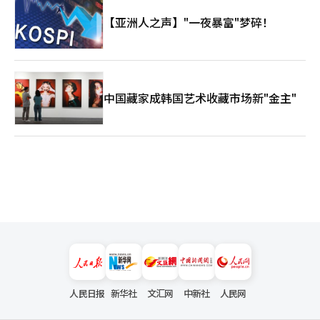
【亚洲人之声】"一夜暴富"梦碎！
中国藏家成韩国艺术收藏市场新"金主"
人民日报
新华社
文汇网
中新社
人民网