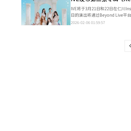
热门作词家徐智音也参与其中。此
IVE将于3月21日和22日在仁川Insp
概念照片和预告视频公开的视觉效
日的演出将通过Beyond Li
替了警长，手枪被闪光取代，独特
般的魅力。此次粉丝见面会将延续即将
2026-02-06 01:59:57
页
6点音源发布后，正式展开音乐节
行曲《Bang Bang》，为回
始，轮椅座位预售从2月16日开
一
丝见面会将成为专辑活动的高潮，
上