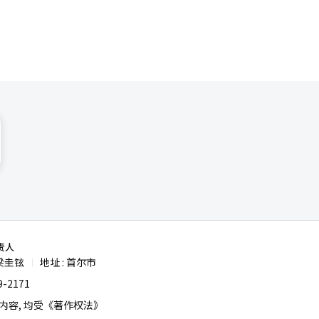
责人
梁圭铉
地址 : 首尔市
|
-2171
容, 均受《著作权法》