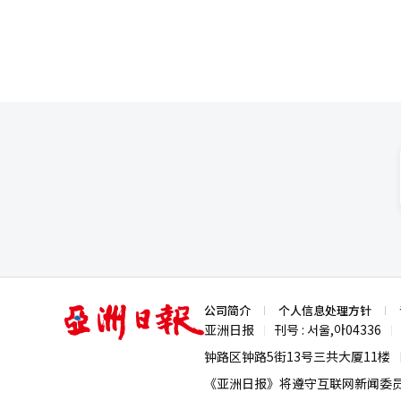
亚
公司简介
个人信息处理方针
洲
亚洲日报
刊号 : 서울,아04336
|
|
日
报
钟路区钟路5街13号三共大厦11楼
《亚洲日报》将遵守互联网新闻委