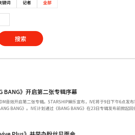
关键词
记者
全部
搜索
NG BANG》开启第二张专辑序幕
DM音效开启第二张专辑。STARSHIP娱乐宣布，IVE将于9日下午6点发
《BANG BANG》。IVE计划通过《BANG BANG》在23日专辑发布前掀起
NG BANG》是一首以EDM和电子音效为基础的曲目，开头的西部摇摆风
的音效结构展现了IVE特有的自信态度，传达了不被外界目光和传闻动摇
的强烈信号。◆ 张元英参与作词…‘值得信赖的组合’成员张元英独自参
ive Plus》并举办粉丝见面会
度》、《XOXZ》等多首歌曲的创作，证明了其音乐实力。与IVE的叙事