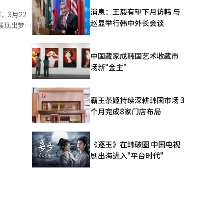
成度。通过
消息：王毅有望下月访韩 与
布，3月22
，警察代
赵显举行韩中外长会谈
，展现出梦幻
于9日下午
9日发布先
13日开
中国藏家成韩国艺术收藏市
位。此次粉
场新"金主"
。
霸王茶姬持续深耕韩国市场 3
个月完成8家门店布局
《逐玉》在韩破圈 中国电视
剧出海进入"平台时代"