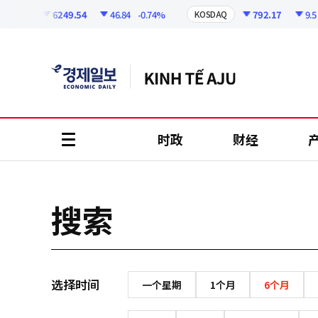
코
인
6249.54
46.84
-0.74%
792.17
9.5
KOSPI
KOSDAQ
정
보
时政
财经
all
menu
搜索
选择时间
一个星期
1个月
6个月