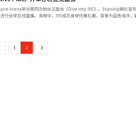
外，黄裕彬、宇宙少女EXY等实力派作词团队也加入，提升了歌曲的完
ire Arena举办第四次粉丝见面会《Dive into IVE》。Starship娱乐宣
果也成为话题。IVE将传统西部片形象重新演绎为现代感。以沙漠为背景
ve平台进行全球在线直播。海报中，IVE成员身穿优雅礼服，背景为蓝色海洋
的演出引人注目。方在烨导演执导，呈现了感性的影像美。此外，IVE将
于2月23日发布的第二张专辑《Revive Plus》的热度。IVE将在2月
目活动。※ 本报道经人工智能（AI）系统翻译与编辑。
归预热。门票将通过NOL票务销售，粉丝预售从2月11日开始，普通预售从2月
始。IVE通过发布高质量的音乐和内容，巩固了其作为第四代代表女团的地
并为粉丝提供难忘的回忆。※ 本报道经人工智能（AI）系统翻译与编辑
2
下
1
一
页