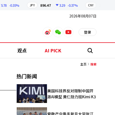
.78
-0.35%
896.47
3.29
-0.37%
210.45
JPY
CNY
2026年08月07日
登录
weibo
weixin
youtube
观点
AI PICK
搜
索
主页
搜索
热门新闻
美国科技界反对限制中国开
源AI模型 黄仁勋力挺Kimi K3
爱敬产业携手复旦大学张江