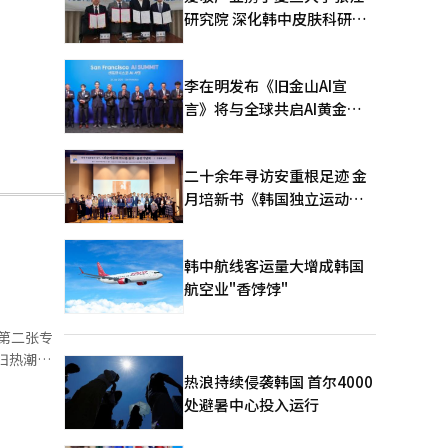
研究院 深化韩中皮肤科研合
作
李在明发布《旧金山AI宣
言》将与全球共启AI黄金时
代
二十余年寻访安重根足迹 金
月培新书《韩国独立运动圣
地：向旅顺口追问历史》出
版
韩中航线客运量大增成韩国
航空业"香饽饽"
布第二张专
回归热潮。
格令人印象
热浪持续侵袭韩国 首尔4000
、自主开
处避暑中心投入运行
与作词，增
一同成长的