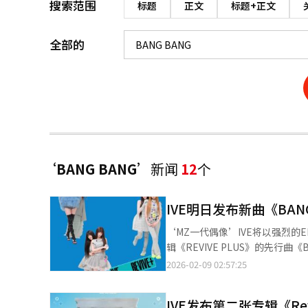
搜索范围
标题
正文
标题+正文
全部的
‘BANG BANG’
新闻
12
个
IVE明日发布新曲《BA
‘MZ一代偶像’IVE将以强烈的E
辑《REVIVE PLUS》的先行曲
以下是新曲的三大期待点。《BA
2026-02-09 02:57:25
深刻。直线推进的节拍和充满活力
拓道路的信息，成为第二张专辑
IVE发布第二张专辑《Rev
添了真诚。张元英此前参与了《态