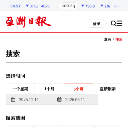
코
인
6258.57
37.81
-0.6%
798.8
2.87
-0.36%
KOSDAQ
정
보
all
登录
搜
men
索
主页
搜索
搜索
选择时间
一个星期
1个月
直接搜索
6个月
搜索范围