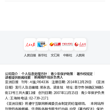
人民日报
新华社
文汇网
中新社
人民网
公司简介
个人信息处理方针
青少年保护政策
著作权规定
新闻稿件投诉负责人
读者提供新闻线索
亚洲日报
刊号 : 서울,아04336
注册日期 : 2014年12月29日
《亚洲
|
|
|
日报》发行人及总编辑 : 郭永吉、梁圭铉
地址 : 首尔市
钟路区钟路5
|
街13号三共大厦11楼
创刊日期 : 2007年11月15日
青少年保护负责
|
|
人 : 王海纳 电话 : 02-739-2171
《亚洲日报》将遵守互联网新闻委员会制定的伦理纲领。
本网站所
|
刊登的各种新闻、信息和各种专题专栏内容, 均受《著作权法》
保护,