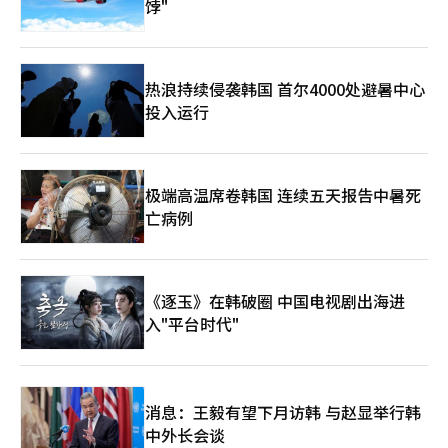
饽"
热浪持续侵袭韩国 首尔4000处避暑中心
投入运行
极端高温席卷韩国 连续五天报告中暑死
亡病例
《逐玉》在韩破圈 中国电视剧出海进
入"平台时代"
消息：王毅有望下月访韩 与赵显举行韩
中外长会谈