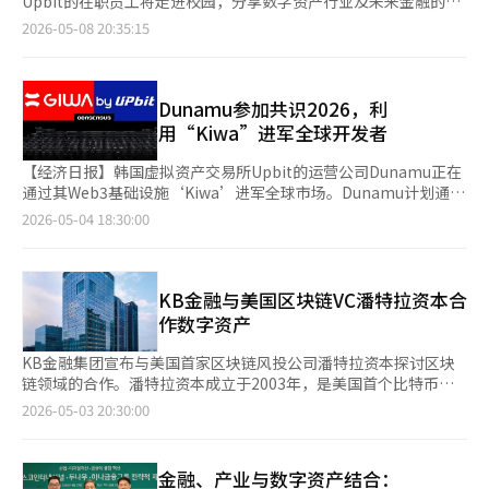
节基础设施和市场结构的举措得到确认，预计证券行业和金融科技
Upbit的在职员工将走进校园，分享数字资产行业及未来金融的实
今年3月，委员会要求提交额外资料。业内人士认为，公平交易委
融产品（如债券、MMF、股票等）进行代币化，这样可以促进交易
了发行和流通代币证券的制度基础。 按地区划分，截至3月底，美
行业的业务准备将加快。 然而，业界也指出仍面临不少挑战。如
务经验。 两名于8日宣布将在首尔的六所大学开展数字资产教育项
员会如何定义支付、金融科技、虚拟资产和数据市场将成为审查的
2026-05-08 20:35:15
量，市场也在完全复苏。” 关于稳定币，凯瑟琳·陈高度评价其
国在市场中占据65.2%的最大份额，其次是欧洲（14.5%）和避税
果基础资产的合格性判断标准过于严格，可能会抑制创新；反之，
目“Upclass”。该项目旨在提高对数字资产的理解，提供针对不
核心议题。 如果与NAVER金融的合并获得批准，并加上哈纳金融
作为全球支付基础设施的增长潜力。她指出：“稳定币已经被证明
港（14.4%）。在亚洲，香港（2.3%）和新加坡（0.8%）通过制
如果监管过于宽松，则可能增加投资者受损的风险。此外，基于区
同世代的定制教育。 此次Upclass根据青年群体的需求，以Upbit
的股份参与，两大木的业务格局将发生重大变化。Upbit的虚拟资
是比其他支付手段更优越和高效的支付方式，尤其是在汇款等使用
度完善和基础设施建设，推动资产代币化市场的活跃。 全球代币
块链的交易稳定性与现有金融基础设施的衔接问题也被认为是需要
的在职员工为主讲。去年曾邀请经济与科技领域的专家，今年则由
产平台、NAVER的用户接触和支付数据、哈纳金融的金融基础设
频繁的国家，其效率得到了进一步验证。” 此外，她分析称，近
化市场规模与传统金融市场相比仍然较小，而在国内，资产代币化
解决的课题。 权副委员长表示：“Token证券是一个没有明确全
两名员工亲自授课，重点传达数字资产市场的实务经验和职务故
Dunamu参加共识2026，利
施相结合，可能形成涵盖数字资产、支付、资产管理和区块链金融
期美国、欧洲和香港等主要国家的监管整顿也在推动机构投资的扩
尚未全面展开，因此目前对金融稳定的影响较低。然而，现有金融
球标准或答案的进行中市场”，并强调“我们必须密切监测新的技
事。 主要课程为“数字资产与未来金融洞察”，两名员工将解释
的大型生态系统。 然而，期待与挑战并存。虚拟资产交易所与金
用“Kiwa”进军全球开发者
大。她表示：“美国在特朗普第二任期内通过了天才法案，使得对
系统的脆弱性可能会累积，或出现新的系统性风险。 韩国银行表
术和商业尝试，持续思考与我们资本市场环境相适应的最佳模
数字资产行业的变化及其在金融市场中的角色。接下来的“职业谈
融控股的结合伴随着用户保护、内部控制、利益冲突、市场支配力
稳定币的监管更加明确。”她补充道：“在欧洲和香港，稳定币条
示：“代币化可能通过扩大杠杆和加深相互关联性，累积系统脆弱
式”。※ 本报道经人工智能（AI）系统翻译与编辑。
话”环节，由各校校友组成的两名员工将分享职务经验和就业准备
和数据利用等问题。尤其是交易所业务面临市场波动和监管风险，
【经济日报】韩国虚拟资产交易所Upbit的运营公司Dunamu正在
例的制定使得许多机构投资者和合作伙伴能够更清晰地了解如何更
性。”并分析称：“再担保化可能迅速扩大杠杆，这在价格下跌时
的建议。 活动将于12日在中央大学拉开帷幕，随后在高丽大学、
哈纳金融的参与不仅会提升两大木的信任度，同时也会要求更严格
通过其Web3基础设施‘Kiwa’进军全球市场。Dunamu计划通过
容易地进入市场。” 在现场的问答环节中，关于韩国虚拟资产监
可能引发连锁性去杠杆。” 此外，韩国银行指出：“运营、技术
延世大学、汉阳大学、成均馆大学和首尔大学等六所大学依次举
的管理责任。 此次投资被视为两大木与制度金融关系的进一步提
参加5月5日至7日在美国迈阿密举行的‘共识2026’活动，向全球
2026-05-04 18:30:00
管和海外交易所汇款监管问题也引发了提问。针对金融信息分析院
和法律上的脆弱性可能导致市场信任下降和交易障碍，从而引发金
行。具体安排为：中央大学12日、高丽大学13日、延世大学14
升。卡카오投资曾是其初期成长阶段的战略投资者，而哈纳金融则
开发者介绍Kiwa生态系统，并扩大合作伙伴关系。Kiwa是
（FIU）正在考虑将向海外交易所汇款超过一定金额的交易纳入可
融系统整体风险的放大。”同时强调：“如果代币化资产在不同的
日、汉阳大学19日、成均馆大学21日、首尔大学26日。 参与费用
是支持两大木在数字资产制度化阶段扩展金融基础设施的新伙伴。
Dunamu正在开发的Web3基础设施，旨在连接区块链生态系统的
疑交易报告的情况，凯瑟琳·陈表示，币安与全球监管机构保持持
区块链网络中发行和流通，而不是统一标准或共同基础设施，可能
为免费，需提前报名，先到先得。所有参与者将获得Upbit商品等
两大木能否从以Upbit为中心的交易所企业转型为区块链基础的综
各个方面。其核心是以太坊基础的Layer2区块链‘Kiwa链’，整
续沟通。 她表示：“我们这样的全球交易所与韩国及全球的监管
会导致市场的分割。” 为了实现国内代币化市场的早期落地，韩
纪念品，并有机会抽奖获得AirPods、比特币礼品卡、Naver购物
合金融基础设施企业，将是未来的关键。※ 本报道经人工智能
合钱包服务、数据验证、隐私保护和命名服务等功能。在活动期
KB金融与美国区块链VC潘特拉资本合
机构保持密切对话和合作。”她强调：“在那个时刻到来之前，我
国银行建议应围绕房地产、音源版权和艺术品等非标准资产，确认
券和Upbit披萨日套餐等奖品。 此次活动是在数字资产行业与传统
（AI）系统翻译与编辑。
间，Dunamu将推出支持开发者生态的‘加速’计划，为基于
作数字资产
们必须尽可能积极发声和沟通。” 她还提到：“在其他管辖区曾
市场需求并积累业务经验，以确保流动性。因为在代币化市场的初
金融接轨的背景下进行的。尽管青年群体对数字资产的使用经验丰
Kiwa的去中心化应用开发者提供技术咨询和开发资金。此外，
通过妨碍创新和市场活动的法律，导致该地区市场疲软，所有资本
期阶段，如果流通量未能充分形成，将难以实现合理的价格形成，
富，但在行业结构、监管、技术安全和职务等方面的信息往往不
Dunamu还计划与以太坊Layer2生态系统的主要项目Optimism签
KB金融集团宣布与美国首家区块链风投公司潘特拉资本探讨区块
流出。”她认为：“韩国也不希望走这样的方向。” 关于韩国虚
交易不畅可能会削弱投资者的信任。因此，政策力量应集中在通过
足。两名希望通过在职讲座，拓宽青年对投资的认知，帮助他们更
署战略合作协议，共同推动技术合作。Upbit首席运营官郑敏锡表
链领域的合作。潘特拉资本成立于2003年，是美国首个比特币基
拟资产ETF市场的可能性，凯瑟琳·陈提到韩国投资者的高风险偏
丰富的流动性形成和标准化的信息披露体系，打造实际交易发生的
好地理解行业和职务。 未来的关键在于教育的持续性和实际职业
示：“能够在全球区块链专家齐聚的共识2026上展示Kiwa的愿景
金的推出者，目前管理约52亿美元的资产。双方分享了全球区块链
好，积极评价其长期增长潜力。 她表示：“我知道韩国投资者的
2026-05-03 20:30:00
市场，而不仅仅是增加商品数量。 同时，需系统性地建立价值评
的关联。如果能够超越一次性讲座，扩展到数字资产技术、监管、
和技术实力，我们感到非常荣幸。我们将借此机会扩大与全球开发
行业的最新趋势，并探讨了与KB金融数字资产业务的结合点。KB
风险承受能力非常高。”她补充道：“如果条件成熟，投资者肯定
估、托管、信息披露和投资者保护等核心基础设施，以确保投资者
安全、数据和金融服务等领域的课程，将有助于提高青年对行业的
者的接触，构建一个既具韩国特色又具全球性的Web3生态系
金融表示，通过与全球领先基金的紧密关系，增强区块链未来金融
会考虑其他产品。” 此外，凯瑟琳·陈强调，在机构投资扩大趋
信任。此外，还需为基于实物资产和无形资产的非货币信托收益证
理解。同时，分享Upbit在职员工的职业经验也将对吸引数字资产
统。”※ 本报道经人工智能（AI）系统翻译与编辑。
竞争力，并加速发掘有前景的全球新业务。同时，KB金融正加强
势下，币安也在加强全球监管应对和合规努力。她表示：“我们公
券提供法律依据，以创造发行房地产或音源版权的信托收益证券方
金融、产业与数字资产结合：
领域的人才产生积极影响。 吴京石表示：“我们希望未来金融的
与全球稳定币领导者泰达币和Circle的合作，积极参与数字资产市