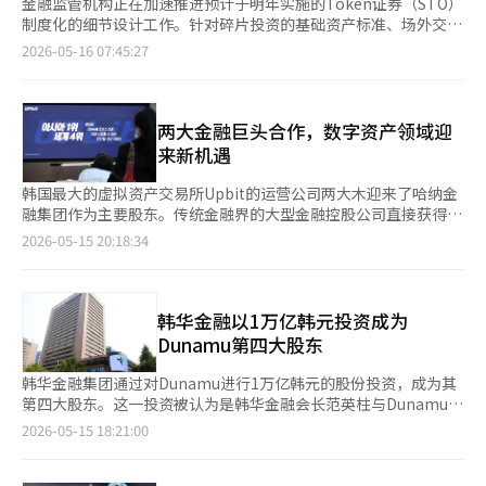
金融监管机构正在加速推进预计于明年实施的Token证券（STO）
制度化的细节设计工作。针对碎片投资的基础资产标准、场外交易
所的许可体系以及链上支付基础设施等多个方面展开讨论，市场对
2026-05-16 07:45:27
STO生态系统早日落地的期待感不断增强。特别是监管机构重申了
将重点放在“创新与信任的平衡”上，而非过度的监管。 15日，
金融委员会在政府首尔厅召开了民·官联合“Token证券协商
体”第二次会议，讨论了为Token证券制度化法律实施准备的子法
两大金融巨头合作，数字资产领域迎
规修订方案和指导方针的制定方向。该协商体由金融委员会、金融
来新机遇
监督院、韩国证券结算所、金融安全院、金融投资协会、金融科技
产业协会及学界、法律界专家等组成，成立于今年3月。 Token证
韩国最大的虚拟资产交易所Upbit的运营公司两大木迎来了哈纳金
券制度化法律是通过修订电子证券法和资本市场法而制定的，预计
融集团作为主要股东。传统金融界的大型金融控股公司直接获得两
于2027年2月实施。金融监管机构计划在实施前完善发行、流通、
大木的股份，使得两大木在虚拟资产交易所的基础上，能够扩展为
2026-05-15 20:18:34
支付及基础设施相关的细则，以尽量减少市场混乱。 会议主要围
区块链基础金融基础设施企业。 哈纳金融于15日通过哈纳银行董
绕三个方面展开讨论：△碎片投资发行标准 △Token化基础设施
事会决议，以约1兆33亿韩元收购卡카오投资持有的两大木228万
扩展 △流通市场结构设计。金融监管机构的目标是在7月公布相关
4000股，6.55%的股份。此次交易完成后，哈纳银行将成为两大
实施条例修订案和指导方针的最终方案。 在碎片投资发行方面，
木的第四大股东，继宋致亨两大木董事长、金亨年副会长和我们技
韩华金融以1万亿韩元投资成为
基础资产的合格性标准和投资者保护体系成为核心议题。监管机构
术投资之后。卡카오投资的持股比例将从原来的10.58%降至约
Dunamu第四大股东
表示，为了扩大Token证券市场，允许创新资产的Token化，但必
4%。 此次投资被评估为国内商业银行对单一数字资产企业投资的
须确保基础资产的客观价值评估能力、信息披露体系和风险管理措
最大规模。过去，银行与虚拟资产交易所的关系仅限于实名账户的
韩华金融集团通过对Dunamu进行1万亿韩元的股份投资，成为其
施。 权大英副委员长在开场讲话中指出：“即使是创新的Token
发放等有限的合作，而此次大型金融控股公司直接参与成为两大木
第四大股东。这一投资被认为是韩华金融会长范英柱与Dunamu副
化，市场秩序和投资者保护也必须是资本市场的基本前提”，并强
的主要股东，意义非凡。 对两大木而言，这在治理结构和业务扩
会长金亨年长期信任关系的延续。15日，韩华金融表示，韩华银行
2026-05-15 18:21:00
调“需要客观的基础资产价值评估能力和风险管理体系”。 不
展方面都具有重要意义。金融监管机构一直在加强对虚拟资产经营
董事会决定以约1万33亿韩元收购Kakao投资所持Dunamu的228
过，监管机构也表示将放宽现有监管体系的僵化。目前，捆绑多个
者的财务健康、大股东资格和内部控制标准的制度整顿。在这种情
万4000股股份。通过此次交易，韩华银行将持有Dunamu 6.55%
基础资产的“池化”方式的碎片投资证券发行实际上受到限制，但
况下，哈纳金融作为主要股东的参与，将有助于两大木增强经营透