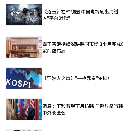
《逐玉》在韩破圈 中国电视剧出海进
入"平台时代"
霸王茶姬持续深耕韩国市场 3个月完成8
家门店布局
【亚洲人之声】"一夜暴富"梦碎！
消息：王毅有望下月访韩 与赵显举行韩
中外长会谈