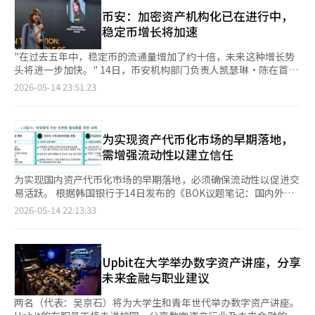
的股份，成为第四大股东。这一投资是韩国商业银行对虚拟资产企
未来将形成共识，允许在一定范围内对同类资产进行池化。
明度和与制度金融的接触。 关键在于Upbit之后的增长战略。虽然
业投资的历史最大规模。此次交易使韩华金融迅速成为Dunamu的
币安：加密资产机构化已在进行中，
Token化对象的扩展和基础设施建设的讨论也已开始。当前，韩国
两大木在国内虚拟资产交易市场上已获得压倒性的知名度，但仅依
第四大股东。去年，Dunamu的最大股东是宋志亨（25.51%），
稳定币增长将加速
的STO讨论主要集中在碎片投资上，但在全球市场上，股票、债
靠交易手续费的业务结构在市场波动中显得脆弱。与哈纳金融的合
其次是金亨年（13.10%）和我们技术投资（7.20%）。原第三大
券、货币市场基金（MMF）等传统证券的Token化正在迅速扩
作将成为其业务扩展至海外汇款、支付结算、代币证券、稳定币等
股东Kakao投资的持股比例下降，失去了主要股东地位。两家公司
"在过去五年中，稳定币的流通量增加了约十倍，未来这种增长势
展。 权副委员长表示：“香港的绿色债券、美国的MMF等已以
数字金融基础设施领域的契机。 两大木与哈纳金融已经在区块链
此前已在利用区块链技术进行海外汇款服务的技术验证（PoC）方
头将进一步加快。" 14日，币安机构部门负责人凯瑟琳·陈在首尔
Token证券形式发行，而美国纽约证券交易所（NYSE）和纳斯达
基础设施方面展开了合作。两大木上个月与哈纳金融、浦项国际签
面展开合作。此次股份收购预计不仅能增强与Dunamu的合作，还
江南的Episode 262举行的第四届币安区块链研究会（BBS）上表
2026-05-14 23:51:23
克也在准备上市股票的Token化交易试点项目”，并强调“我们也
署了合作协议，决定利用自有的Layer2区块链“GIWA链”共同构
能与即将进行股份交换的Naver Financial产生协同效应。范会长
示。 凯瑟琳·陈指出，数字资产市场的机构投资正在扩大，稳定
必须迅速准备即将到来的未来”。 然而，金融监管机构对一次性
建金融、数字资产和产业融合基础设施。合作的核心在于将哈纳金
表示：“此次股份投资是加速数字资产基础金融创新的战略决策，
币、实物资产代币化（RWA）、比特币ETF等正在快速改变全球虚
将现有电子证券体系转变为区块链基础结构的方式表示反对。由于
融的外汇网络、浦项国际的全球供应链与两大木的区块链技术相结
我们将与Dunamu共同积极推动K-区块链生态系统的建设，集中集
拟资产市场的结构。她强调，近期机构资金的流入已不仅仅是出于
可能与现有系统发生冲突，计划采取逐步路线图并进行测试。 因
合。 此前，哈纳金融与两大木还完成了基于区块链技术的外汇汇
团所有力量，助力国内数字资产产业迈向全球领先水平。”※ 本
投资目的，而是进入了与传统金融基础设施和数字资产结合的阶
为实现资产代币化市场的早期落地，
此，政府及相关机构计划在未来审查链上支付体系及权利转移、交
款服务的技术验证。验证了能否将现有的基于SWIFT的外汇汇款体
报道经人工智能（AI）系统翻译与编辑。
段。 她表示：“最近关于数字资产或加密资产的机构化，大家
需增强流动性以建立信任
易、支付全过程的数字化可能性，并着手改善相关基础设施。业界
系扩展为基于区块链的消息和结算结构。这一趋势与两大木希望从
问‘是刚刚开始’还是‘加速进行中’的问题，我非常同意加速进
认为，未来中央托管系统与分布式账本技术的联动结构将成为关键
单纯的交易所运营商转型为链上金融基础设施企业的战略相吻合。
行这一点。”她补充说：“作为自2021年以来一直在这个行业的
为实现国内资产代币化市场的早期落地，必须确保流动性以促进交
课题。 流通市场结构设计也成为核心讨论议题。尤其是多方交易
市场也关注韩元稳定币和代币证券领域的合作可能性。如果韩元基
人，我绝对不认为这是刚刚开始。” 凯瑟琳·陈将比特币ETF的推
易活跃。 根据韩国银行于14日发布的《BOK议题笔记：国内外资
的Token证券场外交易所许可体系和普通投资者交易限额设置问题
础的数字货币和代币化资产市场在制度框架内开放，两大木将拥有
出视为近期机构投资扩大的一个转折点。她表示：“我认为黑石首
产代币化现状及未来政策课题》，截至今年1月，我国的累计碎片
被提出为主要争议点。 目前市场上对基于电子证券的场外交易所
2026-05-14 22:13:33
虚拟资产用户基础和区块链技术，而哈纳金融则具备银行、证券、
次推出比特币ETF的时刻就是一个关键时刻。”她指出：“比特币
投资规模已达到6400亿韩元。全球资产代币化市场规模截至3月底
运营商在支持STO交易时是否需要单独许可，以及非上市股票、投
外汇和资产管理能力，双方可以进行角色分工。然而，韩元稳定币
ETF以历史上最快的速度增长，超过了任何资产类别。” 她进一步
已达503亿7000万美元（约合75万亿韩元）。全球代币化市场的年
资合同证券、碎片投资平台之间的兼营范围等标准的制定要求日益
的法制化和监管标准是实现商业化的关键变量。 Upbit的实名账户
表示：“比特币ETF的引入证明了该资产类别的合法性，尤其是比
增长率在2023年为65%，2024年为93%，2025年为169%，显示
增加。 金融监管机构表示将设计制度，以提高交易效率，同时实
体系短期内不会发生变化。Upbit目前与K银行保持实名账户的合
特币的合法性在大众中得到了普及，使得机构更容易进入这个市
出快速增长的趋势。 资产代币化通过改善资产的发行、流通和支
Upbit在大学举办数字资产讲座，分享
现公平竞争和投资者保护。权副委员长表示：“交易限额不能成为
作，而此次股份投资不仅是简单的账户合作变更，更是为数字资产
场。” 在当天的演讲中，凯瑟琳·陈还提出了近期市场关注的代
付方式，提高了效率、灵活性、可及性和透明度。它通过分布式账
限制创新的围墙，同时在保护投资者的基础上，设定能够扩充初期
未来金融与职业建议
基础的未来金融生态系统构建进行的战略投资。 围绕两大木的另
币化资产和稳定币的前景。她分析认为，过去代币化被视为单纯的
本整合交易全过程，缩短支付周期，降低中介和管理成本。目前，
市场流动性的限额”。 市场普遍认为此次讨论标志着STO制度化
一个变量是与NAVER金融的企业合并。公平交易委员会于去年11
流动性扩展手段，但最近已演变为减少金融市场的低效性，提高现
国内市场正处于通过监管沙盒将房地产、音源版权等非标准资产的
工作进入了实质性执行阶段。特别是在法律实施之前，提前设计细
两名（代表：吴京石）将为大学生和青年世代举办数字资产讲座。
月接收了NAVER金融与两大木的企业合并申请，并已开始审查。
有资产的利用率。 她表示：“如今的代币化产品更注重将传统金
碎片投资与分布式账本技术结合的初期阶段。2026年2月，已建立