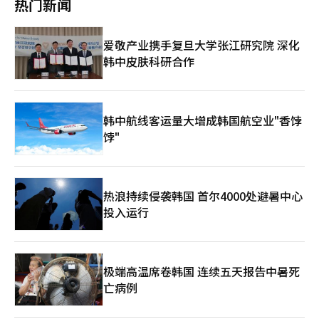
热门新闻
争力。Dunamu的此次合作标志着区块链从技术应用向金融基础设
行。CrossHub负责区块链软件和认证基础设施建设，大洋CIS提供
施初期阶段的扩展，预示着国际支付结构从封闭网络向开放区块链
IoT终端、出入设备、综合管理系统等现场运营所需的硬件。通过
的转变。
这种“软硬件一体化”运营结构，确保系统的稳定性和扩展性。越
爱敬产业携手复旦大学张江研究院 深化
南地方政府的政策支持也在推动项目进行。岘港市在CrossHub设
韩中皮肤科研合作
立当地法人时，计划提供包括办公空间在内的运营基础设施长达7
年的免费支持，并协商约9年的企业所得税豁免。这被视为通过吸
引外国技术企业加速数字转型政策的一部分。此外，该项目未来可
能扩展到教育领域以外的公共和城市基础设施。若数字身份认证系
统在校园内稳定运行，基于此可扩展到交通、公共服务、地区商圈
韩中航线客运量大增成韩国航空业"香饽
支付等智慧城市领域。实际上，越南政府正在将数字转型和智慧城
饽"
市建设作为主要政策任务，教育机构常常是起点。CrossHub目前
入驻河内国家创新中心，计划在6月中确定合资公司总部位置，并
在胡志明国立大学内设立人工智能研究开放实验室。这被解读为不
仅仅是提供解决方案，还扩展到当地研究和开发（R&D）基础。全
热浪持续侵袭韩国 首尔4000处避暑中心
球扩展战略也在同步进行。CrossHub计划在5月于中国山东省设
投入运行
立当地法人，并计划在北美、欧洲、日本、新加坡等地增加亚洲区
域据点。公司目标是在今年内完成总计6个海外法人设立，构建全
球业务基础。业内人士认为，此项目是韩国区块链认证技术作
为“实用基础设施”应用于海外市场的案例。尤其是在教育机构这
样的大规模用户基础上验证后，未来可在公共、金融、医疗等多个
极端高温席卷韩国 连续五天报告中暑死
领域扩展，具有重要的战略意义。
亡病例