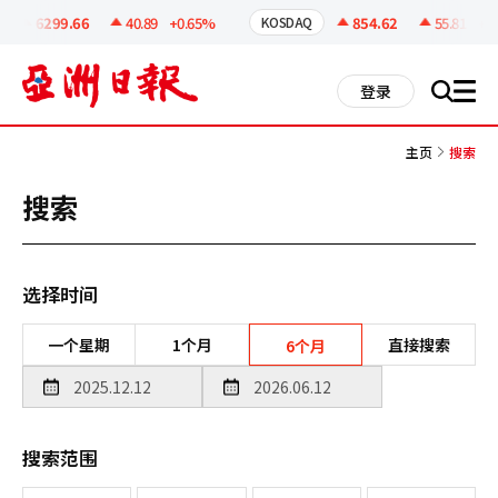
코
인
6299.66
40.89
+0.65%
854.62
55.81
+6.9
KOSDAQ
정
보
all
登录
搜
men
索
主页
搜索
搜索
选择时间
一个星期
1个月
直接搜索
6个月
搜索范围