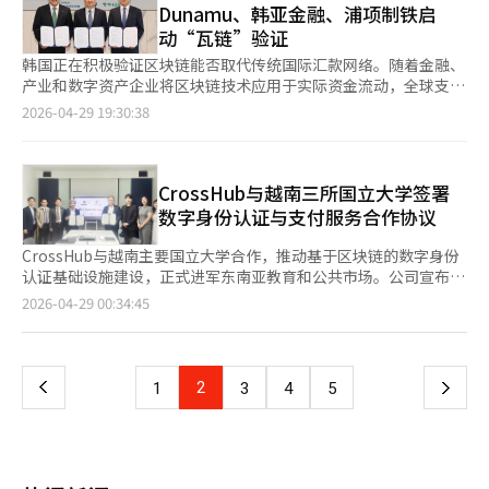
司最大的团队之一就是合规团队，自2013年以来，我们在合规项
式的代币证券的条件。※ 本报道经人工智能（AI）系统翻译与编
主角青年能够正确理解数字资产行业，并通过与实务专家的交流获
Dunamu、韩亚金融、浦项制铁启
场的竞争。此外，还签署了与韩国银行主导的“汉江项目”第二阶
目上投资超过2亿1300万美元（约合3200亿韩元）。"※ 本报道经
辑。
得职业探索的实际帮助，因此准备了此次活动。未来，我们将持续
动“瓦链”验证
段的合作协议。※ 本报道经人工智能（AI）系统翻译与编辑。
人工智能（AI）系统翻译与编辑。
开展有助于建立健康数字资产生态的教育活动。”※ 本报道经人
韩国正在积极验证区块链能否取代传统国际汇款网络。随着金融、
工智能（AI）系统翻译与编辑。
产业和数字资产企业将区块链技术应用于实际资金流动，全球支付
结构可能发生变化。29日，Dunamu宣布与韩亚金融集团、浦项
2026-04-29 19:30:38
国际签署合作协议，旨在通过Dunamu开发的Layer2区块链“瓦
链”实现跨境汇款和企业间资金结算的技术应用。目前，全球跨境
汇款主要依赖SWIFT网络，需经过多家中介银行，处理时间长且费
用高。此次合作将验证区块链能否通过改进速度和降低成本来替代
CrossHub与越南三所国立大学签署
现有结构。此前，Dunamu与韩亚金融集团已完成基于区块链的跨
数字身份认证与支付服务合作协议
境汇款技术验证（PoC），用“瓦链”上的区块链消息替代传统
SWIFT方式，确认了处理速度和成本的改进。随着浦项国际的加
CrossHub与越南主要国立大学合作，推动基于区块链的数字身份
入，合作范围扩大至全球贸易结算。计划将浦项国际的全球供应链
认证基础设施建设，正式进军东南亚教育和公共市场。公司宣布在
和贸易数据与区块链连接，提高交易透明度和结算效率。技术上，
信息通信产业振兴院河内IT支持中心与岘港大学师范大学、河内国
页
2026-04-29 00:34:45
Dunamu的Layer2结构和隐私协议是核心。瓦链通过“包袱”协
立大学和胡志明国立大学签署了数字学生证引入的合作协议。此次
议保护交易信息，同时实现验证，确保金融交易的安全性和透明
协议不仅是学生证的数字化转型，还结合了区块链分布式身份认证
一
性。三家公司计划未来建立基于瓦链的实时跨境汇款服务，并共同
（DID）和支付功能，旨在建立“综合校园平台”。通过
开发全球资金管理和支付基础设施，考虑引入存款代币结构。尽管
CrossHub的认证解决方案和支付系统的结合，学生将逐步能够使
上
2
下
1
3
4
5
区块链与传统金融的结合正在进入实际服务阶段，但实现商业化仍
用一个数字ID处理出入、行政服务和支付等多种功能。项目规模引
面临外汇管制、反洗钱体系等金融监管的挑战，以及与现有全球支
人注目。岘港大学师范大学约7万人，河内国立大学和胡志明国立
一
付网络的兼容性问题。若区块链结算系统在企业间交易中得到广泛
大学约14万人，总计超过21万名学生和教职员工将从实体身份证
应用，全球资金流动结构可能发生改变。结合金融和产业数据的链
转为数字ID系统。这是越南高等教育机构的大规模数字转型项目，
页
上支付模型将提升处理速度、降低成本，并在交易透明度上具备竞
可能成为未来的标准模型。项目由国内系统公司大洋CIS合作进