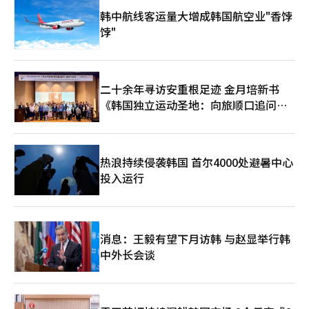
韩中航线客运量大增成韩国航空业"香饽
饽"
二十余年寻访安重根足迹 金月培新书
《韩国独立运动圣地：向旅顺口追问历
史》出版
热浪持续侵袭韩国 首尔4000处避暑中心
投入运行
消息：王毅有望下月访韩 与赵显举行韩
中外长会谈