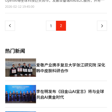
OpenAI等全球科技巨头合作，发展设备端AI和B2C服务，并将
能（AI）系统翻译与编辑。
略。尽管ChatGPT等AI搜索服务崛起，但韩国的节假日交通状况
在韩国市场的高占有率，获取其硬件的核心内容。在基础设施方
KakaoTalk打造成对话式AI代理生态系统的中心。12日，精神雅在
页
2026-02-12 19:45:00
或本地医院营业时间等“超本地”实时数据仍是Naver的独特竞争
面，Kakao将大幅引入谷歌的AI专用芯片TPU。郑代表表示，正在
2025年第四季度业绩发布会上表示，过去一年Kakao专注于提升
力。如果全球科技巨头在通用知识信息上占优，Naver则通过优化
讨论与谷歌云合作运营大规模TPU云。在AI行业面临GPU短缺和高
核心业务能力，将子公司数量从150家缩减至94家。Kakao已将组
一
韩国人生活背景的时效性数据来实现差异化。它正从简单的链接列
成本问题时，利用谷歌的TPU有望实现成本节约和计算效率提升。
织结构重组为AI中心，去年试行的“工作室”模式已扩展至整个AI
表演变为即时提供用户所需答案的“答案型搜索”。◆
Kakao计划通过此举优化自身LLM和服务运营成本。业内分析认
部门，以加快服务推出速度。◆Kakao版ChatGPT用户突破800
上
2
下
1
与“CUE:”结合的个性化助手进化未来，Naver的节日服务将与其
为，Kakao的策略是通过与OpenAI和谷歌等全球领导者合作，快
万，使用时间增加20%Kakao的AI战略已显现成效，去年推出
AI搜索服务“CUE:”及“HyperCLOVA X”结合，进一步提升。目
速推出“最具韩国特色的AI服务”。IT行业人士表示，Kakao是全
的“Kakao版ChatGPT”用户在三个月内从200万增至800万。精
一
前用户可以通过搜索“仁川机场等待时间”获取信息，但不久后，
球大科技公司进入韩国市场时的理想合作伙伴，与谷歌的联盟将巩
神雅表示，AI服务推出后，用户在KakaoTalk上的日均停留时间增
用户可以询问“现在出发到仁川机场T2需要多长时间，哪里停车
固其作为全球AI技术进入用户日常生活的门户角色。Kakao计划在
加了约4分钟，预计将实现停留时间增加20%的目标。◆通过全球
方便？”AI将分析交通状况和停车场拥堵情况，提供最佳路线。
页
年内推出安卓版本的Kanana服务，并通过与谷歌的技术交流大幅
合作扩展业务Kakao通过与谷歌合作，提升“设备端AI”服务，并
热门新闻
Naver相关人士表示：“为了最大限度减少用户在假期期间的不
增强多模态AI功能。※ 本报道经人工智能（AI）系统翻译与编辑。
利用谷歌云的TPU增强基础设施。精神雅指出，谷歌的合作将提升
便，我们大幅加强了与机场、交通、医疗等公共数据的联动。未
设备端AI用户体验，并与OpenAI在B2C AI服务方面的合作将继续
来，我们将继续结合AI技术，主动提供符合用户搜索意图的定制信
扩大。◆‘Kanana’将在第一季度正式发布Kakao的AI服
爱敬产业携手复旦大学张江研究院 深化
息。”※ 本报道经人工智能（AI）系统翻译与编辑。
务‘Kanana’将在第一季度结束iOS测试后，正式在安卓和iOS平
韩中皮肤科研合作
台发布。精神雅指出，‘Kanana’的60%以上使用模式由AI主动
发起对话，成为用户锁定的关键。◆构建‘代理AI’生态系统
Kakao计划在上半年吸引至少三家核心合作伙伴加入‘代理AI’生
态系统，并通过‘PlayMCP’和‘Agent Builder’连接更多外部
合作伙伴，实现‘代理商务’的盈利验证。精神雅强调，今年将完
李在明发布《旧金山AI宣言》将与全球
成Kakao的AI战略转型。※ 本报道经人工智能（AI）系统翻译与编
共启AI黄金时代
辑。