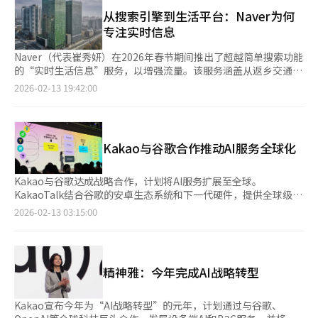
是“无缝整合”。用户只需按下设备侧面按钮或说出“Hey
分析家电状态及用户模式的智能家居功能“Home Insight”。马
Flex”，即可立即启动Perplexity。Perplexity不仅能回答问题，
从搜索引擎到生活平台：Naver为何
乌罗·波尔奇尼，三星电子首席设计官（CDO），表示：“设计不
还能大幅增强设备控制权限，与三星笔记、图库、提醒等应用无缝
专注实时信息
仅是产品或客户体验，更是融入人们情感和日常生活的体验。我们
连接。例如，用户只需说“将2月26日凌晨3点的Galaxy
将继续扩展以人为本的沉浸式体验。”※ 本报道经人工智能（AI）
Unpacked 2026活动添加到提醒中”，即可完成操作，无需打开
Naver（代表崔秀妍）在2026年春节期间推出了超越简单搜索功能
系统翻译与编辑。
应用。这表明AI代理正从信息搜索向实际操作进化。三星电子表
的“实时生活信息”服务，以增强流量。该服务涵盖从返乡交通状
示，随着AI在日常生活中的应用增加，单一代理难以满足用户多样
况到机场出发大厅等待时间，以及假期期间运营的医院信息，旨在
2026-02-13 19:42:00
化需求。调查显示，80%的AI用户交替使用两个以上的代理。◆
强化门户的“信息入口”角色。据Naver介绍，用户在春节期间搜
降低对谷歌的依赖，引领搜索革命业内分析认为，三星此举是为了
索“春节”时，可以一站式获取从祭祀方法到交通、医疗等基本生
摆脱对谷歌的依赖并实现差异化。去年，三星在Galaxy S24中与谷
活信息。特别值得注意的是数据的“实时性”和“覆盖面扩大”。
歌合作推出了“Circle to Search”，但为了在安卓阵营中与谷歌
机场信息的提升是最显著的变化。Naver从此次假期开始，将实时
Kakao与谷歌合作推动AI服务全球化
Pixel手机和中国制造商区分开来，三星需要独特的武器。
等待信息服务扩展到仁川国际机场第二航站楼。用户可以通过搜
Perplexity被誉为“谷歌的对手”，在提供准确答案和实时信息搜
索“仁川机场出发大厅等待时间”或“金浦机场登机时间”来获取
索方面优于ChatGPT和Gemini。通过与Perplexity合作，三星在
当前等待人数和预计时间，几乎精确到秒。该服务还包括金浦、金
Kakao与谷歌达成战略合作，计划将AI服务扩展至全球。
搜索和信息探索方面建立了强大的AI组合。三星的“开放合作”战
海、济州等主要国内机场的登机时间信息，并结合机场停车场实时
KakaoTalk结合谷歌的安卓生态系统和下一代硬件，提供全球级AI
略与苹果的封闭生态系统形成鲜明对比。苹果将ChatGPT整合到
状态、免税店营业时间和航班信息，旨在消除旅客的不确定性。这
体验。Kakao代表郑信雅在2025年业绩发布会上宣布与谷歌的战
2026-02-13 03:15:00
其“Apple Intelligence”中，而三星则将谷歌、微软、
被解读为在后疫情时代，平台试图锁定爆炸性增长的海外旅行需
略合作，称双方将共同推进设备端AI体验的全球合作。合作的首要
Perplexity等全球科技巨头的AI引入Galaxy平台，形成“AI中
求。◆ 医疗与政策信息整合，“搜索的AI化”前阶段Naver提供假
任务是提高Kakao的AI品牌“Kanana”的普及性。此前，
心”战略。三星电子MX事业部开发室长崔元俊表示，通过开放合
期期间营业的医院和药店信息，并与官方网站链接。考虑到国内用
Kanana仅在部分iOS设备上试运行。通过与谷歌合作，Kakao将
作，三星扩展了Galaxy设备的AI体验，并将推动AI体验的普及。此
户在紧急情况下对门户搜索的依赖，还整理了电视特选电影、节庆
优化Kanana服务以适应安卓系统，计划向占韩国市场70%以上的
次引入Perplexity预计将对即将发布的Galaxy S26的销量产生积极
精神雅：今年完成AI战略转型
和演出信息。搜索“2026年”时，还提供今年变化的主要制度信
安卓用户开放AI服务。◆ 安卓优化助力“Kanana”腾飞合作还将
影响。在硬件同质化导致换机需求放缓的智能手机市场，拥有“最
息，如2026年最低工资、国民年金保险费率变化、青年未来储蓄
扩展至可穿戴设备。Kakao与谷歌共同开发适用于下一代AI眼镜的
聪明的助手”将成为消费者的强大购买动机。业界关注三星主导
计划启动等经济政策信息，以卡片新闻形式提高信息可达性。业内
用户界面和体验，目标是通过眼镜实现免提AI生活方式。Kakao计
Kakao宣布今年为“AI战略转型”的元年，计划通过与谷歌、
的“多AI代理”时代将如何改变移动使用模式。※ 本报道经人工智
分析认为，Naver此举是应对生成式AI时代的“数据堡垒化”战
划在未来设备竞争中成为“必备界面”，而谷歌则通过KakaoTalk