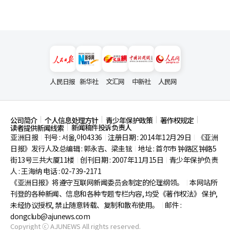
人民日报
新华社
文汇网
中新社
人民网
公司简介
个人信息处理方针
青少年保护政策
著作权规定
新闻稿件投诉负责人
读者提供新闻线索
亚洲日报
刊号 : 서울,아04336
注册日期 : 2014年12月29日
《亚洲
|
|
|
日报》发行人及总编辑 : 郭永吉、梁圭铉
地址 : 首尔市
钟路区钟路5
|
街13号三共大厦11楼
创刊日期 : 2007年11月15日
青少年保护负责
|
|
人 : 王海纳 电话 : 02-739-2171
《亚洲日报》将遵守互联网新闻委员会制定的伦理纲领。
本网站所
|
刊登的各种新闻、信息和各种专题专栏内容, 均受《著作权法》
保护,
未经协议授权, 禁止随意转载、复制和散布使用。
邮件 :
|
dongclub@ajunews.com
Copyright ⓒ AJUNEWS All rights reserved.