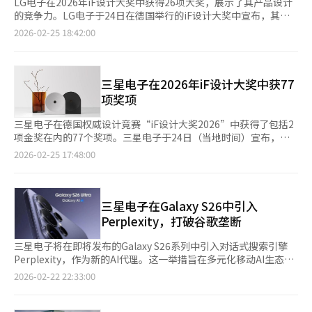
LG电子在2026年iF设计大奖中获得26项大奖，展示了其产品设计
的竞争力。LG电子于24日在德国举行的iF设计大奖中宣布，其在
产品、用户体验（UX）、建筑等多个领域获奖。iF设计大奖是一个
2026-02-25 18:42:00
国际竞赛，评估产品、沟通、用户体验、用户界面、包装、室内设
计、专业概念、建筑、服务等9个领域的设计差异性和完成度。此
次获奖的产品包括能对人类表情、声音和动作作出反应的家用机器
人‘LG克洛伊’和厚度仅9毫米的无线壁纸电视‘LG OLED Evo
三星电子在2026年iF设计大奖中获77
W6’。这些产品因其与家庭环境自然融合的设计和技术创新而受
项奖项
到高度评价。此外，采用航空航天新材料‘Aeromium’的‘LG
Gram Pro’、配备曲面OLED显示屏的‘LG UltraGear OLED
三星电子在德国权威设计竞赛“iF设计大奖2026”中获得了包括2
Evo显示器’、LG Xboom系列产品、‘Whisen Objet
项金奖在内的77个奖项。三星电子于24日（当地时间）宣布，获
Collection Cool’空调、浴室空气质量管理解决方案‘LG
得金奖的产品包括“音乐工作室5”无线音箱和“可持续家电消耗
2026-02-25 17:48:00
PuriCare Bath Air System’以及员工用AI代理UX等也获得了大
品概念”。“iF设计大奖”始于1953年，评估产品、包装、沟通、
奖。位于首尔江南区的家电商店‘旗舰店D5’在建筑领域获奖，
概念、室内、建筑、服务设计、用户体验（UX）、用户界面
而为发育障碍儿童和慢速学习者设计的‘简易书籍’也被认可为提
（UI）等9个领域的设计差异性和影响力。三星电子此次在产品、
升社会包容性的设计案例。郑旭俊，LG电子设计管理中心主任表
UX、沟通、概念、服务设计等各领域共获77项奖项，表现出色。
三星电子在Galaxy S26中引入
示：“我们将从未来准备的角度加强核心业务，发掘新的增长机
金奖作品“音乐工作室5”以球体和点为灵感，设计成物件型无线
Perplexity，打破谷歌垄断
会，持续推进以客户为中心的设计创新。”※ 本报道经人工智能
音箱，平时可作为装饰品，前面板微孔设计提供强大音效，设计与
（AI）系统翻译与编辑。
音质兼具。另一金奖作品“可持续家电消耗品概念”利用生产过程
三星电子将在即将发布的Galaxy S26系列中引入对话式搜索引擎
中产生的废料再加工为消耗品材料，并通过颜色区分不同处理方
Perplexity，作为新的AI代理。这一举措旨在多元化移动AI生态系
式，便于用户识别。产品类奖项还包括超薄轻量设计的“Galaxy
统，减少对谷歌Gemini的依赖，并为用户提供更多选择。22日，
2026-02-22 22:33:00
S25 Edge”、减少屏幕失真的投影仪“The Freestyle+”、一体
三星宣布从下一代Galaxy旗舰机型开始，用户可以选择使用
化洗衣干衣机“Infinite AI Combo”、实现3D立体感的“Spatial
Perplexity或谷歌Gemini，甚至同时使用。此次合作的核心
Signage”等。软件类奖项则有增强移动AI体验的“One UI 7”和