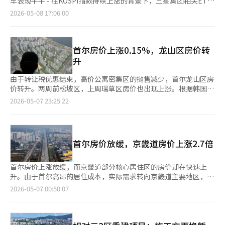
元的区域标准，江南区域11个区的平均上涨率为0.24%，而江北区
车表现平平 - 在KOSPI指数持续上涨的背景下，三星集团相关ETF
建立稳定的租赁供应基础。 为了抑制过度流动性进入租赁市场，
品牌大盘的优势，使得实际需求者的接近性更高。市场普遍认为，
畿道水原市永通区（4.57%）、京畿道安养市东山区（4.53%）、
域14个区的平均上涨率为0.32%。城北区上涨0.54%，钟路区上涨
自年初以来收益率超过93%，引领ETF市场。 - “TIGER三星集
2026-05-08 17:06:00
建议扩大总负债偿还比率（DSR）的适用范围。朴振白副研究员表
无顺位申请市场的两极分化趋势愈加明显。实际需要准备的现金规
全南务安郡（4.39%）、首尔城北区（4.20%）、京畿道龙仁市器
0.36%，创下自2012年统计以来的周最高值。江南区的0.19%上涨
团”（93.64%）和“KODEX三星集团”（86.15%）等ETF的表
示，"应在已实施的针对单一住房者的租赁贷款DSR适用基础上，
模正在左右申请竞争率，而不仅仅是房价差异的规模。一位房地产
兴区（4.16%）、京畿道光明市（4.08%）、首尔诺原区
虽然引人注目，但更值得关注的是江北和非江南区域的上涨速度。
现远超KOSPI的77.73%，主要受益于三星电子的强劲表现。 - 相
进一步扩大到不包括弱势群体的无住房者的租赁贷款，并将租客的
行业人士表示：“用山的房价差异预期确实更高，但实际上更接近
（4.06%）等。 租金超过房价的趋势被解读为供应结构变化的结
在江南区的房价在12周内保持下跌或持平的同时，江西区、城北
比之下，LG、现代汽车、POSCO和韩华等其他主要集团的ETF收
租金押金纳入房东的DSR计算中"。 ※ 本报道经人工智能（AI）系
于现金富裕者的申请结构。相反，李文洞的资金负担相对较轻，同
果。由于贷款限制和对多套房产的税收加强，持有房产的出租人减
区、冠岳区等非江南区域的上涨速度早已超过了首尔的平均水平。
益率仅在43%至62%之间，未能跟上KOSPI的涨幅。 - 资金流向也
首尔房价上涨0.15%，龙山区房价转
统翻译与编辑。
时也能期待数亿韩元的房价差异，因此吸引了更多的需求。”※
少，而实际需求则更多地集中在租赁市场，导致供需失衡。 在首
江南被束缚，但首尔整体的上涨压力却未能被束缚。 这并不意味
出现分歧，“TIGER现代汽车集团+”吸引了5741亿韩元资金流
升
本报道经人工智能（AI）系统翻译与编辑。
尔江南地区，由于多套房产的资本利得税中止等因素，房市有所放
着江南崩溃，恰恰相反。在此次局面中，江南是上涨的起点，而不
入，而收益率较高的“KODEX三星集团”则因获利了结流出721亿
缓，而租赁市场相对强劲。西大门区今年房价上涨1.00%，而租金
是最后的防线。江南的再次活跃意味着政府调控最后束缚的象征性
韩元。 - 证券界警告，ETF市场的扩张可能加大股市波动，需警惕
由于转让税优惠结束，高价公寓密集区的抛售减少，首尔龙山区房
上涨3.65%，差距达到2.65个百分点。江南区房价下降0.38%，但
价格区间动摇了。 租赁市场早已发出了信号。根据阿实的统计，
当前高位的过热和技术性调整风险。 ◆主要报告 ▷中东局势仍需
价转升。两周前松坡区，上周瑞草区房价也出现上涨。根据韩国房
租金上涨0.84%；松坡区房价上涨1.37%，租金上涨2.09%，租金
城北区的租赁房源在5月14日降至174套，只有一年前1027套的六
关注，油价反弹导致股市调整 - 美国股市开盘初创下历史新高，但
地产院7日发布的5月第一周周度公寓价格动向，首尔周度公寓交易
2026-05-07 23:25:22
涨幅更大。 龙山区的房价上涨率（1.13%）也低于租金上涨率
分之一。租赁房源减少，租客的选择变得狭窄。要么承担更高的租
因伊朗油价暴涨而转跌，道琼斯指数下跌0.63%，标准普尔500指
价格较上周上涨0.15%。首尔房价在波动中保持与前周相似的涨
（2.36%），而诺原区在房价上涨3.48%的情况下，租金上涨
金，要么被迫转向月租，或者选择购房。 这种压力也转移到了买
数下跌0.38%，纳斯达克下跌0.13%。 - 半导体股因获利了结和
幅。4月第三周上涨0.15%，第四周上涨0.14%。道峰、衿川、芦
4.06%，显示出更陡峭的趋势。 专家们认为，如果租金上涨趋势持
卖市场。在城北区，吉音新城9单元的84㎡房源今年屡次创下新
ARM业绩影响表现疲软，费城半导体指数下跌2.7%，英特尔、美
原、冠岳区涨幅放缓。冠岳区房价上涨0.17%，较4月第四周的
续，可能会再次刺激房价，形成“价格传导”的可能性。租金上涨
高，非江南区域的购房热情也开始升温。今年首尔公寓的租金在5
光、博通等股价均下跌约3%。 - 国际油价因美伊停战预期一度下
0.28%和第三周的0.21%涨幅有所减少。道峰区仅上涨0.11%，低
可能会刺激购房需求，导致价格共同上涨，重现过去的租赁危机。
首尔房价放缓，京畿道房价上涨2.7倍
月第二周上涨了2.89%，连续66周上涨。这不仅是买卖的问题，而
跌，但在提及伊朗可能封锁霍尔木兹海峡后迅速反弹，WTI油价升
于上周的0.13%和两周前的0.19%。汉江带主要地区涨幅扩大。麻
光云大学房地产学系教授徐振亨表示：“政府的一户一宅政策、供
是整体居住成本的问题。江南房价上涨的消息虽然晚些时候才成为
至97.8美元，布伦特油价升至103.6美元。 - 美国就业数据显示，
浦(0.10%→0.15%)、城东(0.14%→0.17%)、广津
应不足以及非公寓供应的短缺是租赁危机的主要原因。”他指
头条，但市场早已在租赁紧张和非江南区域的上涨压力下开始行
新申请失业救济人数低于市场预期，显示经济稳健，单位劳动成本
(0.13%→0.15%)、江东区(0.08%→0.09%)等均扩大涨幅。由于共
首尔房价上涨放缓，而京畿道部分核心居住区的房价却在快速上
出：“尤其是出租供应减少的结构将使租赁危机愈发严重。” 他
动。 江南的需求并不仅仅是投资需求，而是学区、工作地点接
增速放缓，缓解了对工资引发的通胀担忧。 - 油价反弹和经济数据
享生活圈的外围地区卖家换房需求涌入，部分地区涨幅扩大。松
升。由于首尔高昂的居住成本，实际需求转向京畿道主要地区，导
还表示：“无法承受租金上涨的租户将转向月租市场，月租化现象
近、重建预期等结构性需求的结合。这种需求并不会因为税收的抑
向好推动美国国债收益率上升，中东地缘政治风险和科技企业裁员
坡、瑞草、龙山区涨势加快。龙山区在5月第一周上涨0.07%，实
致价格上涨压力加大。 根据韩国房地产院的数据显示，今年累计
2026-05-07 00:50:07
将加速，因此需要扩大公共租赁供应等政策应对。”
制而消失。当交易停滞，价格出现裂缝时，它们会再次回到市场。
扩大则抑制了投资者情绪。 ◆收盘后（7日）主要公告
现转升。龙山区自2月最后一周开始下跌，3月底短暂转升后再次下
来看，龙仁市水枝区的公寓价格上涨了7.24%，是首尔平均涨幅
针对江南的调控措施减少了可交易的房源，反而增加了江南的稀缺
▷InBody，第一季度营业利润130亿韩元，同比上升86% ▷DA科
跌。松坡、瑞草区分别上涨0.17%和0.04%，较上周的0.13%和
（2.65%）的2.7倍。业内人士认为，房源短缺是水枝区房价上涨
性。想买的人留下，想卖的人减少，形成了这样的结构。 供应担
技，正찬洙成为最大股东 ▷XQURE，行使5亿韩元规模的可转换权
0.01%涨幅扩大。江南区下跌0.04%，连续11周下跌。我们银行房
的原因。随着首尔的实际需求转向这些地区，尤其是交通便利、学
忧也随之而来。根据房地产R114的统计，预计今年首尔公寓的入
▷Appton，8日解除股票交易暂停 ▷巴伦森，12日解除股票交易
地产研究员南赫宇分析称，“随着抛售房源大量消耗，卖价小幅上
区优良、生活设施齐全的地区，购房需求集中。新盆唐线生活圈的