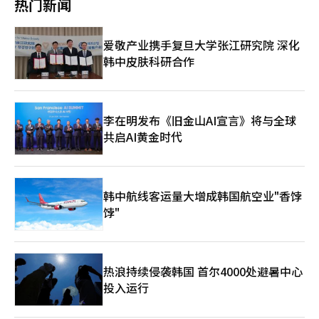
热门新闻
乱，决定将原定于当天的大会推迟至5月9日，以通过充分解释和程
力凸显。尽管一季度营业利润因收益延迟而低于预期，但订单达
序补充减少进一步争议的可能性。尽管施工方地位的争议已解决，
4.2万亿韩元，余额为15.1万亿韩元，表现稳健。北美比重扩大及
但项目能否正常化仍未可知。理事长罢免结果可能影响未来理事会
HVDC和孟菲斯工厂价值的反映，在全球电力基础设施繁荣中，正
爱敬产业携手复旦大学张江研究院 深化
的运作方式和施工重启时间。总会日程推迟，理事会成员可在5月8
当化高价值。◆市场收盘后（24日）主要公告LS电缆和Marine
韩中皮肤科研合作
日前通过书面决议和电子投票行使表决权。在法院判决之前，业界
Solution取消2711亿韩元的安摩海上风电合同。BuKwang药品收
已分析施工方更换可能增加理事会成员的负担。HK未来住宅研究
购韩国联合制药价值300亿韩元的股票，持股比例达75%。爱敬化
院代表韩亨基在本月25日的理事会说明会上表示，“若维持DL
学向子公司爱敬化工注资824亿韩元。东亚Soci Holdings一季度
E&C，理事会成员总分担金约为1.9亿韩元，但若更换为GS建设，
营业利润为191亿韩元，下降6%。Unitrontech以113亿韩元增持
可能增加至3.54亿韩元。”他还指出，“若开工延迟，可能因高房
关联公司GPI的股票。Airux以80亿韩元增持子公司ER的股票，持
李在明发布《旧金山AI宣言》将与全球
价管理区指定导致售价下降，金融成本增加也会加重理事会成员的
股比例达100%。EnGenBio通过股东配售后公开募股筹集220亿
共启AI黄金时代
负担。若在理事长罢免未通过的情况下更换施工方，项目可能因各
韩元。◆基金动态（截至24日，ETF除外）国内股票型基金373亿
种诉讼而长期搁置。”DL E&C在28日通过“项目条件变更通知及
韩元海外股票型基金-88亿韩元◆今日（周二）主要日程韩国-金融
条件变更的理事会成员指南请求”公文表示，若施工方地位维持，
货币委员会会议记录美国-房价（2月）、消费者信心指数（4
将不变更现有提案内容。
月）、M2（3月）日本-日本央行行长上田，日本货币政策会议※
韩中航线客运量大增成韩国航空业"香饽
本报道经人工智能（AI）系统翻译与编辑。
饽"
热浪持续侵袭韩国 首尔4000处避暑中心
投入运行