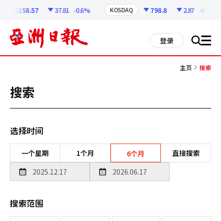
코
인
6258.57
37.81
-0.6%
798.8
2.87
-0.36%
KOSDAQ
정
보
all
登录
搜
men
索
主页
搜索
搜索
选择时间
一个星期
1个月
直接搜索
6个月
搜索范围