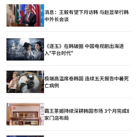
消息：王毅有望下月访韩 与赵显举行韩
中外长会谈
《逐玉》在韩破圈 中国电视剧出海进
入"平台时代"
极端高温席卷韩国 连续五天报告中暑死
亡病例
霸王茶姬持续深耕韩国市场 3个月完成8
家门店布局