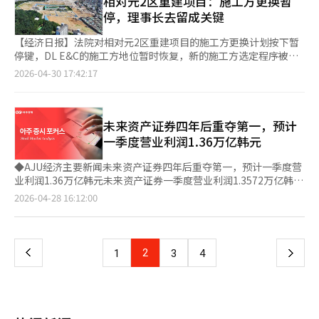
相对元2区重建项目：施工方更换暂
驻量将在17000套左右，到2028年将降至8000套水平。如果税制
暂停 ▷Cafe24，第一季度营业利润62亿韩元，同比上升4.6% ▷
涨反映在部分价格走势中”，但“江南区以重建公寓为中心的抛售
交通便利性、学区和准新建小区的吸引力使得购房需求集中。水枝
停，理事长去留成关键
变化是江南反弹的直接原因，那么租赁紧张和供应不足则是早已在
哈林，第一季度营业利润1116.6亿韩元，同比上升67.82% ◆基金
房源增加，仍显示价格调整趋势”。京畿地区由于政策收紧，安养
区因靠近首尔，成为替代需求的首选。新盆唐线的影响也推动了价
市场上施加的结构性压力。 5月江南反弹留下的警示 5月江南的反
动态（截至6日，不包括ETF） ▷国内股票型：-1670亿韩元 ▷海
万安区(0.12%)、龙仁器兴区(0.21%)等地自住需求涌入，首尔交
格上涨。水枝区沿着新盆唐线的东川站、水枝区厅站、城福站、上
【经济日报】法院对相对元2区重建项目的施工方更换计划按下暂
弹并不是简单的一周价格变化，而是展示了税收在市场中如何运作
外股票型：-235亿韩元 ◆今日（8日）主要日程 ▷韩国：经常账户
通便利地区出现上涨。华城东滩(0.25%)、光明(0.31%)、水原灵
贤站等地，居住需求高。学区和生活设施也是吸引需求的因素。城
停键，DL E&C的施工方地位暂时恢复，新的施工方选定程序被中
的信号。政府试图通过税收吸引房源，但在宽限期结束后，市场上
（3月） ▷德国：进出口动态（3月）、工业生产（3月） ▷英国：
通(0.13%)等为代表。南研究员表示，“在租赁房源减少加速的地
福、信奉、上贤一带教育资源丰富，商业设施、绿地和生活便利设
止，项目未来走向取决于理事长的去留。据整备业界消息，水原地
反而出现了房源减少的情况。如果税收未能改变卖方的行为，调控
2026-04-30 17:42:17
房价指数（4月） ▷美国：就业报告（4月）、消费者信心指数（5
区，选择购买的租客不断出现”，并指出“10亿韩元以下公寓密集
施齐全。此外，水原灵通区上涨3.67%，华城东滩区在今年2月行
方法院城南支院于29日接受了DL E&C和非常对策委员会的申请，
的结果将是锁定供应而非抑制需求。 下一个变量是7月的税制改
月）※ 本报道经人工智能（AI）系统翻译与编辑。
的地区政策贷款便利，租售价格差距不大也是因素”。※ 本报道
政区划调整后累计上涨2.88%。 京畿道的强势也反映在人口迁移趋
暂停总会决议的施工方解约效力，临时恢复DL E&C的施工方地
革。针对非居住一套房的持有税加强和长期持有特别扣除的缩减正
经人工智能（AI）系统翻译与编辑。
势上。今年第一季度，从首尔迁入京畿道的人口为8.3984万人，比
位。同时，法院禁止原定于5月1日举行的新施工方选定大会，阻止
在被讨论。然而，这次转让税的局面所展示的标准是明确的。比起
上季度增加约31%。 市场分析认为，首尔房价高企，交通便利、
了通过该大会将施工方更换为GS建设的计划，项目在施工方更换
未来资产证券四年后重夺第一，预计
加重税收，更重要的是如何让实际房源出现。如果卖方的计算再次
生活设施齐全的京畿道南部地区吸引了实际需求。 不过，并非整
几乎确定前被迫回到原点。相对元2区是位于城南市中园区相对元
一季度营业利润1.36万亿韩元
倾向于“持有而非出售”，市场很可能会以同样的方式作出反应。
个京畿道都在上涨。同期京畿道平均涨幅为1.54%，低于首尔的
洞一带的重建项目，计划建设43栋、4885户的高层住宅，总投资
税收可以是抑制房价的工具，但一旦锁定房源，它就会成为支撑价
2.65%。一些地区如利川市和骊州市则呈现下降趋势。 即便首尔房
额约为1万亿韩元。自2015年DL E&C被选为施工方以来，项目已
◆AJU经济主要新闻未来资产证券四年后重夺第一，预计一季度营
格的装置。5月江南反弹留下的警示正是这一点。市场的分水岭在
价上涨放缓，京畿道核心地区的上涨压力预计仍将持续。 一位房
完成迁移和拆除，准备开工。项目在此时出现争议，实属罕见。争
业利润1.36万亿韩元未来资产证券一季度营业利润1.3572万亿韩
于税收的强度，而在于税收是否能将卖方吸引到市场中，还是将其
地产行业人士表示：“首尔交通便利且居住条件良好的地区吸引了
议源于施工费用和品牌应用问题。理事会对高端品牌“Acro”未
元，超过韩国投资证券的8220亿韩元，重夺第一的可能性增加。
锁定在市场之外。
页
2026-04-28 16:12:00
购房需求。短期内价格大幅上涨的地区可能面临贷款压力和观望情
应用、施工费用上涨及细节不足提出质疑，而DL E&C则认为是因
由于SpaceX投资收益的反映，预计首次季度营业利润突破1万亿韩
绪，地区间的温差将更加明显。”※ 本报道经人工智能（AI）系统
特定材料要求的分歧导致施工方更换的讨论。内部分裂和施工方重
元。按年计算，未来资产证券预计为3.124万亿韩元，而韩国投资
一
翻译与编辑。
新选定的推动导致了本月11日的总会决议，但程序的适当性仍存争
证券为2.8116万亿韩元，预计将逆转。过去三年，韩国投资证券凭
议。法院注意到施工方解约过程中可能存在程序问题，部分书面决
借IB和交易为中心的收益结构保持领先。未来的排名竞争将取决于
上
2
下
1
3
4
议书缺少指纹盖章或笔迹不一致，导致决议的可信度受到质疑。此
全球投资环境和IMA业务的表现。◆主要报告NH证
外，身份确认程序不完善和虚假出席处理等名册管理问题也被指
券：“Hyosung重工以北美为中心的增长开始，目标价上调”NH
一
出。尤其是新施工方选定大会参与者每人将获得55万韩元的承诺，
投资证券将Hyosung重工的目标股价从360万韩元上调至450万韩
被认为可能影响理事会成员的决策。相反，非常对策委员会推动的
元，上调25%，维持“买入”评级。由于北美订单增加、供应短缺
页
理事长及高管罢免大会被认为没有问题，但考虑到理事会成员的混
长期化及扩建效应，Hyosung重工的中长期增长潜力和价值吸引