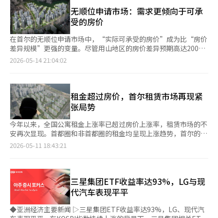
住房租赁市场以首都圈和首尔为中心，租金正在重新上涨，而月租
而会出现锁定房源的悖论。 在宽限期结束前出现的急售房源迅速
统翻译与编辑。
金则在各地区持续上升。 在首尔，短期内价格与续租申请权使用
无顺位申请市场：需求更倾向于可承
被消化，但宽限期结束后，剩下的房主却有所不同。他们选择了保
率（续租率）相互影响的双向关系得到了确认。从长期来看，价格
受的房价
留房源。根据房地产大数据平台阿实的统计，宽限期结束后一周
先行，续租率随后跟进的现象也有所显现。 尤其是近期以首都圈
内，首尔的房源减少了6800多套。以非江南区为主的九老区
和首尔为中心的租金上涨趋势，伴随着续租申请权使用率的上升。
在首尔的无顺位申请市场中，“实际可承受的房价”成为比“房价
（-16.6%）、江北区（-15.2%）、城北区（-14.1%）等地的减少
在租金上涨阶段，租客为了避免进一步上涨，积极行使续租权；而
差异规模”更强的变量。尽管用山地区的房价差异预期高达2000
速度更快。市场上可供选择的房源减少，买家面临的选择也变得更
在租金下跌阶段，通过新合同迁移的诱因增加，导致续租率下降。
万韩元，但相对房价较低的东大门区新建公寓的申请人数却接近四
2026-05-14 21:04:02
少。 在需求仍然存在的市场中，供应减少会加大价格下行的压
国土研究院分析认为，首尔租赁市场的高价格波动性是决定租客是
倍，显示出无顺位申请的需求正根据现金能力明显分化。根据14日
力。房地产市场中的供应不仅仅指新公寓的入驻量，现有住房的房
否行使续租权的关键因素。 对1986年至2025年全国住房租赁市场
韩国房地产院的申请主页，前一天在东大门区李文洞的“拉美安拉
源也是市场供应的一部分。当税收无法促使卖方行动并锁定房源
的租金与房价影响力进行分析，确认了租金与房价之间的双向互动
格兰德”55㎡的无顺位申请中，共有46362人报名。该项目为李文
时，市场供应就会减少。政府试图抑制需求，但实际上市场上首先
结构。 住房房价在短期内对租金产生影响，而租金的涨跌则在较
1区重建项目，规模为3069户，已于今年1月开始入住。该项目的
租金超过房价，首尔租赁市场再现紧
出现的是供应的减少。 当税收超过了对出售的压力时，税收就会
长的时间滞后后影响房价。 近期，2020年前后房市过热时期，租
房价约为8830万韩元。考虑到周边市场价格，预计至少可实现4亿
张局势
成为锁定房源的装置。这次江南的反弹正是展示了这一界限的事
赁市场的价格转移效应增强。房价每上涨1个百分点，24个月内租
至5亿韩元的房价差异。申请资格仅限于在首尔居住的无房户家庭
件。 这种悖论并不是第一次。诺姆·金政府和文在寅政府的房地
金的累计反应在2010至2014年间达到7.28个百分点，随后有所减
主。相比之下，同日进行的用山区汉江路2街的“用山湖畔首
今年以来，全国公寓租金上涨率已超过房价上涨率，租赁市场的不
产政策也未能逃脱这一循环。试图抑制需求的调控措施减少了交
弱，但近期仍保持在3个百分点左右的高水平。 租金对房价的影响
选”105㎡的无顺位申请中，仅有12299人申请。这是由于非法行
安再次显现。首都圈和非首都圈的租金均呈现上涨趋势，首尔的差
易，而交易的减少又加大了稀缺性，这一场景多次重演。调控越
在中长期（3至9个月）滞后中显现，且近期冲击反应逐渐扩大。租
为被查处后重新供应的房源。用山湖畔首选的房价受限于房价上限
距也在迅速缩小，接近超越的局面。 根据韩国房地产院的数据，
强，卖方选择坚持的诱因就越大。税收和贷款调控并没有消灭需
2026-05-11 18:43:21
金每上涨1个百分点，24个月内房价的累计反应在2010年代迅速扩
政策，定价约为19816万韩元。业内人士预计，与周边市场价格相
截至5月第一周，全国公寓租金的累计上涨率为1.56%。同期，房
求，而是将其推向市场之外，这种需求并没有消失，而是潜伏着。
大，2015至2019年间达到1.24个百分点的峰值，随后保持在1个百
比，至少可实现1亿至2亿韩元的房价差异。然而，实际的申请竞争
价上涨率为0.98%，租金上涨率高出0.58个百分点。 首都圈公寓租
当出现小的裂缝时，它们会再次回到价格上。此次江南的反弹也是
分点左右的高水平。 土地交易许可制度（以下简称土许制）的引
中却出现了差异。两个项目的申请者均仅限于在首尔居住的无房户
金今年上涨了2.20%，超过了房价上涨率（1.79%）0.41个百分
在这一熟悉的循环中发生的。 江南不是先行者，而是最后防线 江
入对租赁和月租房源没有显著影响，但对房屋销售房源则显示出明
家庭主，且中签公布日相同，因此无法重复申请。最终，申请者选
点。非首都圈的租金上涨率为0.94%，高于房价上涨率（0.20%）
三星集团ETF收益率达93%，LG与现
南房价上涨的事实比江南是最后一个上涨的点更为重要。 在首尔
显的减少效果。 研究团队建议，为了稳定住房租赁市场，应进行
择了相对资金负担较轻的项目。特别是用山项目的高初始资金负担
0.74个百分点。 尽管首尔的房价上涨率（2.81%）仍高于租金上涨
房地产市场中，江南长期以来是领先指标。江南先上涨，然后麻
代汽车表现平平
租赁供应结构改革、加强公共租赁角色、管理租金流动性等措施。
被认为是进入的障碍。根据现行贷款限制，15亿至25亿韩元以下
率（2.61%），但差距已缩小至0.20个百分点。特别是5月第一
浦、龙山、城东跟随，最后温暖扩散到首尔外围和首都圈。然而这
他们主张将私人租赁供应结构从个人中心转向企业型长期租赁中
住房的住房抵押贷款限额为最高4亿韩元。加上附加费用，实际需
周，首尔公寓租金较上周上涨了0.23%，创下自2015年11月第三
次顺序有所不同。首尔先行动，江南最后加入。 根据韩国房地产
◆亚洲经济主要新闻 ▷三星集团ETF收益率达93%，LG、现代汽
心，强调在满足租金稳定和租客居住安全等公共性要求的前提下，
要的现金约为16亿韩元。而拉美安拉格兰德的房价相对较低，加上
周（0.26%）以来的最高涨幅。 租金累计上涨率较高的地区包括京