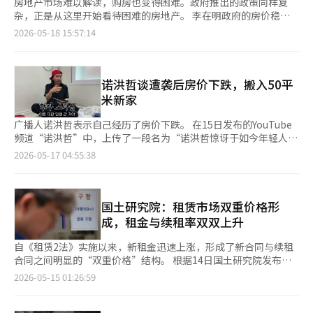
房地产市场难以解读，购房也变得困难。政府推出的政策同样复
杂，正是从这里开始看待困难的房地产。 李在明政府的房价稳定
战略从江南开始。 李在明总统在就职初期就将房价稳定作为国政
2026-05-18 15:57:14
的重点。他表示：“无论如何一定要控制房价。”通过土地交易许
可区、贷款总量管理、对多套房屋的转让税加征等措施层层加码，
江南成为了重点，因为江南是首尔房价的象征，也是评估调控效果
的试金石。 2月3日，他在社交媒体上分享了江南三区房源增加的
诺洪哲谈遭袭后房价下跌，搬入50平
报道，并称“没有效果或房源未出现的报道都是错误的”。实际
米新家
上，自2月第三周以来，江南三区的房价开始走弱，江南区在12周
内一直处于下跌或持平状态。市场普遍认为，重重的调控措施束缚
广播人诺洪哲表示自己经历了房价下跌。 在15日发布的YouTube
了江南区域。人们开始说“这次政府不同”，似乎政策见效了。
频道“诺洪哲”中，上传了一段名为“诺洪哲惊讶于如今年轻人的
然而，市场以另一种方式作出了回应。 在5月9日，多套房屋的转
现实租房生活”的视频。 诺洪哲提到：“我努力工作买下了压区
2026-05-17 04:55:38
让所得税加征的宽限期结束。随后在5月第二周，江南区的房价转
现代公寓，那时并没有现在这么贵。”他回忆起自己曾遭到袭击的
为上涨0.19%。人们对政策有效性的信心动摇了，原本期待税收能
事件，称：“我被袭击了，精神上受到了很大的伤害，没想到会这
释放房源的想法也随之动摇。 当然，仅凭一周的上涨无法断定政
样。我以为是误会，结果被打得很重，血流不止。” 他进一步回
策的成败。关键不在于上涨率本身，而在于江南为何在转让税加征
忆道：“后来警察赶到，情况才逐渐平静下来，周围的人建议我搬
国土研究院：租赁市场双重价格形
宽限期结束后再次活跃。这个时点本身就揭示了政策的悖论。 税
到安全性更高的地方。我考虑了很久，最终努力工作后，从30平米
成，租金与续租率双双上升
收锁定房源的瞬间 税收给卖方提供了两种选择：要么现在出售并
的公寓搬到了50平米。” 诺洪哲表示：“我当时觉得买得很划
缴税，要么不卖而继续持有。如果税率在可承受范围内，税收会促
算，但没想到房价下跌了4亿。他说过：“我当时跟父母说，我会
自《租赁2法》实施以来，新租金迅速上涨，形成了新合同与续租
使卖方出售，市场上会出现希望在持有负担加重之前出售的房源。
在这里买房，让他们住12层，我住11层，但我妈妈和爸爸都不愿
合同之间明显的“双重价格”结构。 根据14日国土研究院发布的
这也是政策设计在转让税加征宽限期结束前所期待的效果。 然
意，因为他们在原来的小区交了朋友。我妈妈的性格和我很像，还
《近期住房租赁市场结构变化分析及政策启示》报告，"最近新租
2026-05-15 01:26:59
而，当最高税率达到包括地方所得税在内的82.5%时，情况就会改
当过妇女会会长。虽然我想给他们买房，但他们都很反感。” 最
金超过续租价格，显示出向续租合同偏好的转变趋势"。 国土研究
变。当卖方感觉出售后没有收益时，税收就不再是促使出售的压
后，他感慨道：“当时现代公寓的价格跌到了18亿，现在却涨到了
院住房与房地产研究中心副研究员朴振白及其研究团队指出，近期
力，而是让他们放弃出售的因素。税收越重，房源并不会增加，反
90亿，那是53平米的豪华楼层。”※ 本报道经人工智能（AI）系