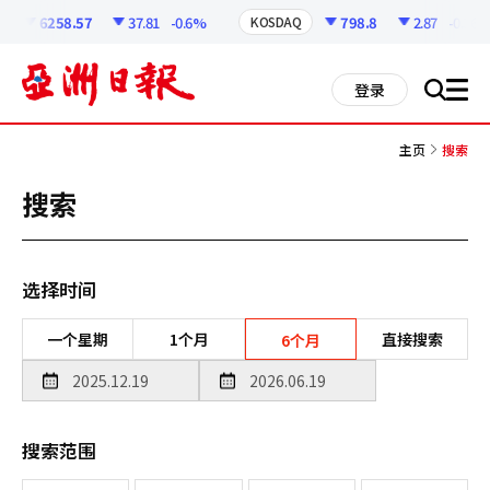
코
인
6258.57
37.81
-0.6%
798.8
2.87
-0.36%
KOSDAQ
정
보
all
登录
搜
men
索
主页
搜索
搜索
选择时间
一个星期
1个月
直接搜索
6个月
搜索范围