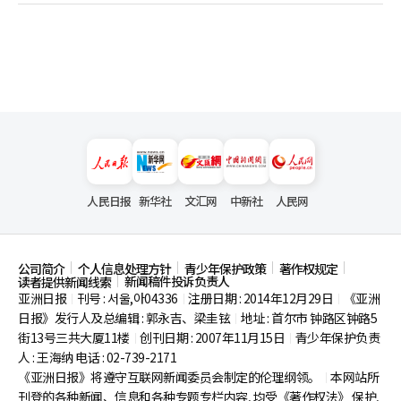
人民日报
新华社
文汇网
中新社
人民网
公司简介
个人信息处理方针
青少年保护政策
著作权规定
新闻稿件投诉负责人
读者提供新闻线索
亚洲日报
刊号 : 서울,아04336
注册日期 : 2014年12月29日
《亚洲
|
|
|
日报》发行人及总编辑 : 郭永吉、梁圭铉
地址 : 首尔市
钟路区钟路5
|
街13号三共大厦11楼
创刊日期 : 2007年11月15日
青少年保护负责
|
|
人 : 王海纳 电话 : 02-739-2171
《亚洲日报》将遵守互联网新闻委员会制定的伦理纲领。
本网站所
|
刊登的各种新闻、信息和各种专题专栏内容, 均受《著作权法》
保护,