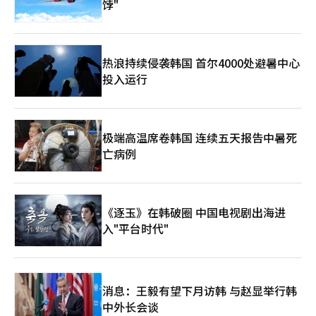
饽"
热浪持续侵袭韩国 首尔4000处避暑中心
投入运行
极端高温席卷韩国 连续五天报告中暑死
亡病例
《逐玉》在韩破圈 中国电视剧出海进
入"平台时代"
消息：王毅有望下月访韩 与赵显举行韩
中外长会谈