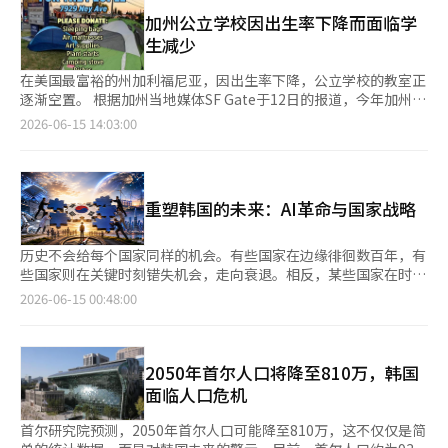
年前，她在公寓抽签中获胜，明年即将入住，但筹集中期款和尾款
社会不安感的影响。 部分观点认为，匈牙利的政策在一定程度上
全球资本再次开始关注韩国。 问题在于，半导体的良好表现并不
的事情并不容易。生育计划自然被推迟。为了减少生活开支，她和
加州公立学校因出生率下降而面临学
减缓了出生率下降的幅度。然而，BBC指出，经济支持可能并不是
意味着整个韩国经济的健康。 目前，韩国经济正分为两部分：由
丈夫双职工，选择在附近跑步锻炼，而不是去健身房。她时常向父
生减少
决定生育的核心因素。 根据报道，一些匈牙利女性认为，医疗服
半导体和高科技产业引领的出口经济，以及遭受内需疲软困扰的生
母求助做菜。为了节省租房押金，她计划在接下来的一年里搬到一
务和育儿环境的担忧大于生育补助。居住在布达佩斯并育有孩子的
活经济。部分大型企业创下历史最高业绩，但相当多的中小企业和
处老旧且便宜的宿舍。她说：“等我自己买了房子后，就可以考虑
在美国最富裕的州加利福尼亚，因出生率下降，公立学校的教室正
29岁女性对BBC表示：“教育和医疗体系的改善应优先考虑。”
自营业者却为生存而担忧。首都圈经济在增长，但地方则面临人口
孩子和还债，过上普通的生活。”这反映了当今年轻人所面临的现
逐渐空置。 根据加州当地媒体SF Gate于12日的报道，今年加州从
BBC还介绍了韩国的案例。自2008年以来，韩国在应对低出生率
减少和产业空心化的困境。 这就像一艘巨轮的引擎室以最高速度
实。 他们的生活并不是因为懒惰或眼高手低而艰难。相反，他们
幼儿园到12年级的公立学校在校生人数较去年减少了7.5万人。美
2026-06-15 14:03:00
政策上投入超过400万亿韩元，但总生育率预计在2025年降至
运转，而客舱各处却出现裂缝。 这种现象在最近的多个经济指标
比任何人都更加努力地生活。他们并不期待特权或特惠，只希望在
国的幼儿园(K)学年在公立小学内被视为正式年级。过去十年中，
0.8。BBC分析认为，低出生率现象并非单纯的经济问题，而是社
中得到了印证。经济增长率有所改善，但消费复苏的速度缓慢。出
遵循自己的原则的基础上，获得应有的回报。然而，现实却一次次
学生总数减少了42万人。 教育学者指出，学生人数减少的主要原
会和文化因素综合作用的结果。 专家提到北欧国家的案例，指出
口在增加，但与就业和内需的联系却比过去更为脆弱。除了半导体
背叛了他们的期待。 推迟生育，拼尽全力购房 最近，统计数据显
因是美国整体出生率的下降。尽管与韩国、日本等亚洲国家相比，
育儿假、公共育儿、灵活工作制和性别平等的照顾文化等社会整体
外，制造业的体感经济依然艰难。 韩国经济面临的最大风险正是
示，30岁以下购房者在首尔公寓交易市场的比例接近一半，显示出
情况尚未达到危险阶段，但美国人也开始减少生育。根据疾病控制
制度支持对于创造生育友好环境至关重要。 BBC认为，匈牙利的
这种增长的错觉。 尽管增长率数字看起来不错，但经济体质并未
重塑韩国的未来：AI革命与国家战略
年轻人的迫切需求。与过去超低利率时期的“拼尽全力”不同，现
与预防中心(CDC)的数据，自2007年以来，美国的出生率持续下
案例同时展示了生育鼓励政策的效果与局限性。短期的现金支持可
因此变得健康。相反，特定产业的依赖度越高，经济对外部冲击的
在贷款政策收紧，利率也提高。然而，年轻人仍然选择出售股票和
降。美国国会专业媒体《The Hill》报道，2024年美国适龄女性的
能会提前生育时机，但并未导致长期出生率的反弹。 目前，匈牙
脆弱性就越大。过去，韩国通过造船、钢铁、汽车和半导体等新兴
虚拟资产，利用首次购房贷款来购房。这是因为他们担心如果错过
总生育率将降至1.6，创历史新低。这一持续的出生率下降对公立
历史不会给每个国家同样的机会。有些国家在边缘徘徊数百年，有
利政府正在对以生育承诺为前提的贷款制度和支持政策进行重新审
产业的相继崛起，推动了整体经济的发展。然而，如今半导体的比
现在的机会，将来将永远无法买房。 韩国银行最近的报告也指
学校系统产生了影响。去年，美国的新生儿数量为360万，比2007
些国家则在关键时刻错失机会，走向衰退。相反，某些国家在时代
视，BBC报道。
重过于庞大。 如果半导体行业出现下滑，会发生什么？如果AI产业
出，房地产价格的上涨加剧了资产的两极分化，削弱了年轻人形成
年的430万减少了70万。这一减少将在5到6年后直接反映在幼儿园
的转折点抓住了新的飞跃机会，成为世界历史的中心。韩国正是后
2026-06-15 00:48:00
的增长速度放缓或全球供应链发生变化，韩国经济将再次面临增长
资产的机会。即使努力学习、就业，获得中上层收入，依然越来越
入学人数上。 这种学生人数减少的趋势在全球IT企业的中心硅谷
者。 1945年解放后，韩国在1950年代的战争废墟上起步，通过
放缓的壁垒。 更大的问题在于潜在增长率。 韩国银行和主要国际
难以超越父母一代所积累的资产壁垒。年轻人推迟结婚和生育的原
也并非例外。媒体报道称，圣荷西的毕业班学生人数也在减少。此
1960至1970年代的工业化克服了贫困，并在1980至1990年代通过
机构分析认为，韩国的潜在增长率已经降至1%以下。这是由于生
因，最终也源于此。 然而，今天使MZ世代更加艰难的，不仅仅是
外，2022年，旧金山附近的奥克兰一所公立小学因学生人数减少
民主化和全球化迈向发达国家的门槛。进入2000年代后，韩国凭
产适龄人口减少、低出生率、老龄化和生产率下降等多重因素的共
房价。年轻人真正愤怒的时刻，是他们感到自己所依赖的社会系统
而关闭，当时家长和当地居民进行了长达4个月的占领抗议。洛杉
借半导体和信息通信技术（ICT）迅速崛起，成为全球瞩目的技术
2050年首尔人口将降至810万，韩国
同作用。过去依靠劳动人口增加和设备投资扩张来推动经济增长的
并未正常运作。当努力应得回报的信念动摇，公平竞争的信心崩溃
矶的伍德罗·威尔逊高中社会教师威廉·查韦斯表示：“自我开始
强国。如今，韩国再次站在历史的十字路口。 6·3地方选举已结
面临人口危机
时代已经结束。 在工业化时代，韩国人口众多。民主化后，生产
时，年轻人的失望便转化为愤怒。 在6·3地方选举期间，首尔松
在这里工作以来，学生人数一直在减少。”他补充道：“虽然每年
束，李在明政府正在准备第二个任期。总理的更换正在推进，朝野
率提高。在信息化时代，半导体和信息通信技术产业蓬勃发展。然
坡等多个地区发生的投票用纸不足事件，正是加剧这种不信任的事
变化不大，但随着时间的推移，确实在减少。” 学生人数减少并
双方都开始讨论领导体制的重组。政治正在重新洗牌。然而，政治
首尔研究院预测，2050年首尔人口可能降至810万，这不仅仅是简
而，未来的情况将有所不同。人口在减少，增长潜力在减弱。仅依
件。选举是民主的起点，是公民表达意愿的最基本程序，任何行政
非加州独有的现象。由于生活成本上升，许多人迁往南德克萨斯
圈内的变化并不如全球格局的变化来得重要。 美国和中国在人工