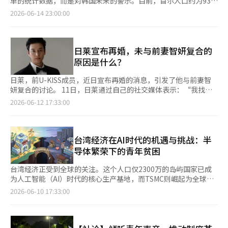
单的统计数据，而是对韩国未来的警示。目前，首尔人口约为934
靠过去的成功公式无法保证未来。 最终，韩国经济必须寻找新的
行为都应准确公正。然而，许多选民为了投票而长时间等待，却因
州，2025-26学年该地区的中小学学生人数也减少了7.6万。斯坦
智能（AI）霸权竞争中将国家的命运寄托于此。以英伟达为中心的
万，这意味着在短短25年内将减少超过120万。问题不在于人口减
增长模型。 AI革命既是危机也是机遇。许多人将AI视为一种技术，
2026-06-14 23:00:00
投票用纸不足而不得不离开或遭遇混乱，这一事实令许多人感到震
福大学名誉教授迈克尔·库尔斯特（前加州教育委员会主席）表
AI革命正在动摇产业结构，半导体、数据中心和电力网络成为新的
少本身，而在于谁在减少。根据首尔研究院的预测，生产人口将从
但实际上它是改变整个产业结构的巨大变革。蒸汽机创造了工业革
惊。 尤其是年轻人并未将这一问题视为简单的行政失误。对于那
示：“学生人数减少的现象在各地普遍存在，几乎没有地方不受影
国家竞争力标准。低出生率和老龄化正在冲击经济和福利体系，全
2010年的779万骤降至2050年的451万。尤其是经济、消费和创新
命，电力开启了大规模生产时代，互联网引领了信息革命，而AI正
些费尽心力找到投票站的选民而言，投票用纸不足的情况可能传达
响。” 根据《纽约时报》上个月的报道，美国主要城市如洛杉
球秩序正进入供应链重组和技术块化的巨大变革中。韩国正处于工
的核心群体25至49岁的人口比例预计将从2020年的42%降至2050
在改变人类的智力劳动和产业运营体系。 韩国是制造业强国。从
了“你的选票并不重要”的信息。实际上，聚集在首尔蚕室奥林匹
矶、芝加哥和纽约的学生人数减少现象尤为明显。问题在于，学生
业化以来最大的结构性变革的中心。 当今世界正经历自工业革命
年的9.7%。15至24岁青年群体的比例也将减半。年轻一代的减少
日莱宣布再婚，未与前妻智妍复合的
汽车、造船、钢铁、机械到电子产业，均具备世界一流的生产能
克公园附近的许多年轻人将自己定义为“选民”，而非某个政党的
人数减少将导致学校获得的补助金也随之减少。因此，一些学区的
以来最为巨大的文明转型。AI并不是一种新技术，而是一种新的产
与老年人口的增加形成鲜明对比，这也是人们担忧首尔可能从全球
力。现在需要的是制造业与AI的结合。 利用AI的智能工厂、自主制
原因是什么？
支持者或特定政治势力的行动者。他们所主张的并不是宏伟的革
预算被削减，部分地区甚至开始讨论关闭学校的可能性。 然而，
业秩序和新的文明操作系统。蒸汽机创造了工业革命，电力开启了
大都市转变为巨型老年城市的原因。这一问题并非仅限于首尔，而
造系统、先进物流体系和机器人产业是韩国在全球市场中领先的新
命，而是国民主权和选举权这一民主最基本的原则。 这里有一点
由于生活成本问题，迁往成本较低地区的人口也导致学生人数减
大规模生产时代，互联网引领了信息革命，而AI则正在重塑人类的
是整个韩国面临的现实。过去，我们只关注低出生率的数字，关注
领域。韩国必须超越半导体强国，成为AI应用强国。更进一步，准
日莱，前U-KISS成员，近日宣布再婚的消息，引发了他与前妻智
是老一辈需要关注的。如今的2030世代是韩国历史上受教育程度
少。例如，西俄勒冈州的波特兰，公立中小学在校生人数为4.4
智力劳动和社会运行体系。 国家竞争力的标准也在发生变化。过
总生育率和出生人数的变化。虽然这些数据重要，但更根本的问题
备迎接物理世界与AI结合的物理AI时代。 地方经济战略也必须彻底
妍复合的讨论。 11日，日莱通过自己的社交媒体表示：“我找到
最高、信息获取能力最强的一代。同时，他们也是对公平性最敏感
万，因出生率下降以及居民迁出，学生人数也在减少。波特兰教育
去，领土、人口和资源至关重要。随后，制造业、金融和信息技术
在于人口结构的崩溃。一个生产者少于被抚养者的社会，消费需求
改变。 韩国长期以来未能解决首都圈集中问题。企业、人才和资
了可以共度余生的人，心怀感激地分享这个消息。” 他还补充
的一代。在升学、就业、晋升和投资等所有过程中，他们都要求公
2026-06-12 17:33:00
局局长金伯利·阿姆斯特朗表示：“人们选择在其他地区抚养孩
决定了国家的竞争力。现在，AI、数据、半导体和能源，以及能够
增长快于医疗和福利需求的社会，年轻人少于老年人的社会，正在
本集中于首都圈，而地方则面临人口减少和老龄化的困境。某些地
道：“过去五年是我人生中最艰难、变化最大的一段时间。” 关
平的规则。因此，他们特别厌恶特权和违规行为。 投票用纸不足
子，往往是因为那里有更便宜的住房。”该地区教育局预计明年学
利用这些资源的人才，才是国家未来的关键。这一变化对韩国来说
成为现实。首尔是韩国的缩影。首尔的变化将在几年后在全国范围
区的消亡已不再是夸张的说法，正面临危机。 然而，AI时代提供了
于他的未婚妻，日莱表示：“她的耐心和支持帮助我度过了最艰难
事件引发的公平性问题 在这一代人看来，房地产市场已经不是一
年将面临5000万美元（约合760亿元人民币）的预算缺口，可能会
既是危机，也是机遇。 AI革命的本质是半导体革命。如今，全球AI
内重演。首尔生产人口的减少将直接导致国家增长率的下降。企业
新的可能性。数据中心、先进制造业和可再生能源产业并不一定要
的时刻，让美好的瞬间更加有意义。” 他还提到：“能够与她一
个公平的竞技场。父母的资产决定了起跑线，房价的上涨则是根据
出现学校关闭或教师裁员的情况，《纽约时报》报道指出。 根据
产业依赖于英伟达的GPU和三星电子、SK海力士的内存半导体。
难以找到工作人，消费市场萎缩，纳税人减少，而福利支出却在增
集中在首尔。相反，拥有广阔土地和丰富电力的地方可能会更具竞
起开启下一章，我感到非常幸运，期待我们未来的生活。” 日莱
台湾经济在AI时代的机遇与挑战：半
资产拥有情况而非努力程度来决定财富的结构。当他们目睹民主核
《纽约时报》的数据，截至2023年，美国中小学生中有80.4%在
尤其是AI服务器的核心部件HBM（高带宽内存）已成为决定AI性能
加。这也是经济合作与发展组织（OECD）国家应对老龄化的原
争力。 现在，地方不应仅被视为支持对象，而应重新设计为未来
对长期支持他的粉丝们表达了真诚的感谢。 日莱于2014年与比自
心程序的选举也出现混乱时，他们所感受到的剥夺感必然比老一辈
导体繁荣下的青年贫困
公立学校就读，7%在特许学校就读，12.6%在私立学校或接受家
的战略资产。AI如同大脑，而内存则是记忆。没有记忆的大脑无法
因。更为严重的是，目前的低出生政策未能解决根本问题。尽管投
的增长重心。国家均衡发展也应从福利政策的角度转变为增长战略
己大11岁的赛车模特智妍结婚，并育有一子，但在2020年离婚。
想象的要大得多。 最近走上街头的年轻人，无法仅仅被解读为简
庭教育。※ 本报道经人工智能（AI）系统翻译与编辑。
存在，内存缺失的AI也无法存在。 韩国处于全球内存半导体市场的
入了数十万亿韩元的预算，但年轻人依然推迟结婚和生育。原因很
的视角。 青年问题也是经济问题。 最近，许多年轻人为购房推迟
两人曾于2022年共同出演节目《我们离婚了2》。 当时，日莱曾谈
单的政治行为。在其背后，是积累的失落感和不信任。他们因购房
台湾经济正受到全球的关注。这个人口仅2300万的岛屿国家已成
中心。美国主导AI平台，但在先进内存方面依赖韩国。中国推动AI
简单，未来并不明朗。稳定的工作机会稀缺，房价高企，教育费用
结婚，甚至放弃生育。他们表示，即使成功就业，资产积累也并不
及再婚的可能性，表示：“我当然想过，但没有信心。我们经历了
而推迟生育，必须以未来为抵押贷款的现实让他们感到无奈。即使
为人工智能（AI）时代的核心生产基地，而TSMC则崛起为全球先
自主，但在先进内存领域仍面临限制。欧洲在AI监管和伦理讨论上
负担沉重。即使有生育补贴，面对养育孩子的压力，情况也不会有
容易。尽管接受了比父辈更多的教育，但对未来的期待反而降低。
不被祝福的婚姻和生育，如果再来一次，我做不到。我也不想再
努力生活，阶层流动也变得困难的无力感，以及他们的声音未能在
进半导体供应链的心脏。包括英伟达、苹果、AMD、
2026-06-10 17:33:00
走在前面，但生产能力不足。韩国正处于AI时代核心供应链的中
所改变。日本早已走上了这条道路。尽管投入了巨额预算，但生育
这不仅仅是简单的代际问题，而是经济体系的问题。 在一个年轻
婚，现在的状态很好。”※ 本报道经人工智能（AI）系统翻译与编
政治界得到有效传达的孤立感也在其中。 当然，也有一些人对此
Qualcomm、微软和亚马逊等全球知名企业，都无法在没有台湾
心。 最近，KOSPI的上涨也并非偶然。全球资本开始重新评估三星
率并未如预期上升。日本的经验给我们带来了明确的教训：生育率
人无法规划未来的国家，持续的增长是不可能的。结婚和生育的减
辑。
表示担忧。他们指出，过度政治化解读投票用纸不足事件，或未经
先进半导体生产能力的情况下维持AI革命的速度。 台湾如今不仅是
电子和SK海力士，不再仅仅将其视为半导体公司，而是AI时代的关
不会对口号作出反应，而是对生活条件作出反应。只有当年轻人能
少、消费的萎缩，最终都与经济结构相关。经济政策不仅要考虑增
过验证的主张扩散，可能会加剧社会冲突。这是一个值得认真倾听
一个简单的制造业强国，更是支撑AI文明的战略国家。世界称之
键基础设施企业。曾经“韩国折扣”的说法已不再流行，世界市场
够规划未来时，他们才会选择结婚和生育。重要的是要直面现实。
长率，还应关注未来世代的希望。 能源问题同样不可忽视。 AI数
的意见。 但这并不意味着我们可以忽视年轻人的愤怒。重要的是
为“硅盾”。在中国的军事压力下，台湾能够在国际社会中保持战