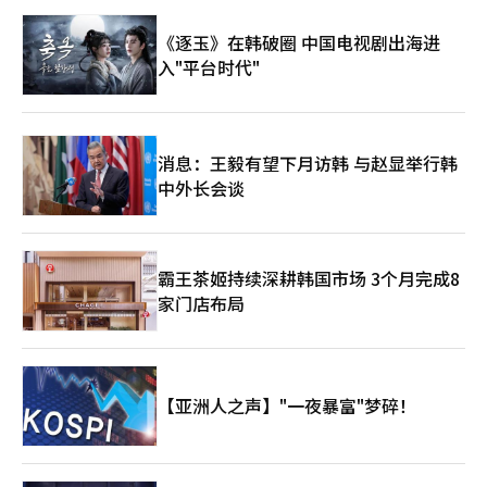
系统翻译与编辑。
第一生命资产管理经济研究所首席经济学家星野拓也预计，2025
向房地产、土地和金融资产，导致资产价格飙升。拥有资产的人变
不满，而是将焦虑转化为希望。 要为青年创造更多发展机会，建
年每位劳动者承担的社会保障费用将从207万日元增加到2050年的
得更加富裕，而没有资产的青年和普通民众则愈加远离资产形成的
《逐玉》在韩破圈 中国电视剧出海进
设更加开放和包容的创新生态；要推动教育体系与劳动市场适应未
248万日元，增幅约为20%。即使女性和老年人增加就业，仍难以
机会。 这正是加剧台湾房地产两极化的重要背景。最终，货币政
来产业需求；要减少不必要的行政壁垒，释放创新活力；也需要既
入"平台时代"
阻止劳动人口的减少。 野村综合研究所顾问增田博也在日经中表
策与产业政策结合，形成了对出口大企业和资产拥有者有利，而对
有利益群体展现更多包容与担当，为下一代成长腾出空间。 一个
示：“日本人口将进入每年减少100万的时期”，预计到2030年国
工资生活者和青年群体不利的结构。 一些外媒批评这种台湾的矛
国家的未来，不可能建立在某一个世代的胜利之上，而必须建立在
势调查时，总人口将降至1亿1000万以下。仅靠鼓励生育或吸引企
盾为“福尔摩沙流感”，正是因为这个原因。福尔摩沙是台湾的旧
不同世代之间的理解与合作之中。 希望始于蚕室投票站前响起的
业已无法解决问题，因此日本需要根据减少的人口重新规划行政、
称。整个国家在高科技产业中成长，但国民的生活感受却没有改
青年声音，不仅仅停留于情绪表达，而能够成为推动制度改革、促
城市、基础设施和社会保障制度。※ 本报道经人工智能（AI）系统
善，大企业在全球市场中获胜，而普通劳动者却在低工资和高房价
消息：王毅有望下月访韩 与赵显举行韩
进社会进步的重要契机。真正成熟的民主，不在于扩大分歧，而在
翻译与编辑。
的困扰中挣扎，这种病态结构值得警惕。表面上看健康的经济，内
于尊重不同意见，并在对话中寻找共同前进的方向。 今天的韩
中外长会谈
部却积累着深重的疲惫，这正是台湾经济面临的最大风险。 当
国，比起新的阵营对立，更需要面向未来的勇气；比起彼此指责，
然，台湾半导体的成功不应被贬低。TSMC是人类工业史上伟大的
更需要推动改革的决心；比起代际冲突，更需要连接不同世代的智
企业。如果没有台湾政府、企业和技术人员长期积累的战略和执
慧与领导力。唯有如此，国家才能在新的时代浪潮中实现新的跨
着，今天的台湾将不会存在。台湾是一个小国如何在某一领域创造
越。
霸王茶姬持续深耕韩国市场 3个月完成8
出全球领先优势的典范。 韩国在台湾的战略集中、技术人才培养
家门店布局
和全球客户信任获取能力方面也有许多值得借鉴之处。问题不在于
成功本身，而在于成功后的分配和扩散。如果高科技产业的成果未
能与全体国民的生活相连接，那么这种成功将引发社会紧张。 韩
国应当关注台湾的原因正是如此。韩国同样将国家的未来寄托在半
导体和AI产业上。三星电子和SK海力士是全球内存半导体市场的核
【亚洲人之声】"一夜暴富"梦碎！
心企业，随着AI服务器和数据中心需求的增加，韩国半导体的战略
价值将愈加凸显。然而，韩国也无法回避与台湾相同的问题。 半
导体企业赚了很多钱，国民就能过上好日子吗？股价上涨，青年租
房负担就会减轻吗？出口增加，地方的就业机会就会恢复吗？大企