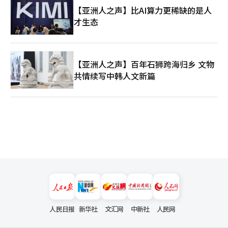
业的利润增加，中小企业工人的工资也会随之上涨吗？ 结论是，
【亚洲人之声】比AI算力更稀缺的是人
这绝不会自动发生。增长的果实需要制度、政策、产业生态和社会
才生态
共识的支持，才能广泛传播。即使几家半导体大企业创下历史最高
利润，如果这些财富未能转化为中小企业、地方经济、服务业、青
年就业和住房稳定，国民也无法感受到繁荣。台湾的案例正是对此
的冷静提醒。成为半导体强国与国民大多数富裕并不是同一回事。
因此，韩国的AI时代战略不能仅停留在提升半导体生产能力上。必
【亚洲人之声】百年石狮跨海归乡 文物
须将半导体带来的附加值扩展到物理AI、机器人、智能工厂、自动
共情续写中韩人文新篇
驾驶、生物、能源、农业生命、物流和内容产业中。半导体是AI
的“大脑”，但仅有“大脑”无法使身体运转。AI必须进入工厂、
农场、医院、学校、港口和物流中心、汽车和机器人中，才能创造
出国民切实感受到的就业和收入。这是韩国需要改变的地方。 尤
其是与地方经济的连接至关重要。台湾式的超集中模式虽然可以提
高增长率，但可能加大地区间的差距。韩国必须警惕AI半导体的成
果仅集中在首都圈和部分产业园区的结构。全北的农业生命与物理
AI、蔚山的汽车与机器人、光州的移动产业、庆北的电子与材料、
忠清的半导体与生物、釜山与庆南的造船与物流必须与AI有机结
合。只有这样，半导体的繁荣才能转化为整个国民经济的繁荣。 AI
时代真正的国家竞争力并不仅仅在于拥有几家世界顶尖企业，而在
于这些企业所创造的技术和财富能为多少国民提供机会。虽然
TSMC使台湾成为战略国家，但如果未能充分改变台湾青年的生
活，这对韩国来说是一个重要的警示。三星电子和SK海力士作为
人民日报
新华社
文汇网
中新社
人民网
韩国经济的支柱是福音，但如果这些成果未能扩展到国民的生活
中，韩国也可能走上台湾式的两极化道路。 孔子曾说：“百姓忧