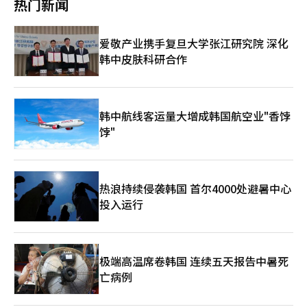
热门新闻
远不足以承担高房价和租金。台北和新北等大都市的居住成本给青
做的不是贴标签，更不是简单否定，而是认真倾听。民主社会的价
本比我们更早经历了低出生率和老龄化，投入了巨额预算，却未能
人数多于迁出人数的“社会增加”，但自然减少的幅度更大，导致
年未来带来了压力。 工资的很大一部分用于支付房租，储蓄更是
值就在于保障公民表达意见的权利，而青年群体的焦虑与期待，本
取得预期结果。日本的经验教训显而易见：出生率对生活条件有反
整体人口减少。东京都的人口为14246219人，虽然有所增加，但
无从谈起，结婚、生子和购房成为遥不可及的梦想。调查显示，许
质上关系着国家未来的发展方向。 当然，倾听并不意味着纵容对
应。年轻人推迟结婚和生育的原因不仅仅是金钱问题，还包括就
增幅从五年前的532000人大幅减少至199000人。 一个典型的例子
爱敬产业携手复旦大学张江研究院 深化
多台湾青年自认为是“人生的失败者”，这正是因为国家经济的成
立。当前韩国社会最需要的，不是代际冲突，而是代际和解。 青
业、住房、教育费用和劳动环境。在一个年轻人无法规划未来的国
是横滨市。根据日本经济新闻（日经）的报道，横滨市人口为
功并未转化为个人的希望。 在台湾出现的“乞丐超人”这一新词
韩中皮肤科研合作
年一代不应将前辈视为对立面。今天韩国所取得的发展成就，离不
家，期待出生率反弹是困难的。现在需要的不是生育鼓励政策，而
3754840人，比五年前减少了22651人，首次出现人口减少。由于
恰如其分地反映了这一现实。它指的是那些为了购买便利店即将过
开产业化和民主化进程中无数前辈的努力与奉献。同样，年长一代
是让年轻人拥有希望的社会结构。地方消亡问题也是同样的道理。
死亡人数（80858人）超过了出生人数（74320人），导致自然减
期的折扣食品而在截止时间前迅速打开应用程序，飞奔而去的青
也不应将年轻人简单视为经验不足的一群人。当代青年拥有更高水
基于不断增长的人口设计的行政、教育和福利系统，必须重新设计
少。作为东京的后花园，横滨市也未能逃脱老龄化的影响。在20个
年。虽然像超人一样快速行动，但现实却是贫困。这一表达不仅仅
平的教育背景、更广阔的国际视野以及更强的数字化能力，他们的
以适应减少的人口。人口的格局必须重新构建。 能源同样是决定
政令指定城市中，广岛、京都和神户等13个城市的人口也出现了减
是流行语。 在AI半导体强国的光鲜国家品牌下，青年们的艰难生活
创造力与创新精神，正是国家未来竞争力的重要来源。 事实上，
国家未来的关键变量。AI数据中心和半导体工厂消耗巨大的电力。
少。 人口减少的速度在人口动态统计中得到了证实。日本厚生劳
韩中航线客运量大增成韩国航空业"香饽
成为了社会的隐喻。整个国家看似富裕，但许多国民却在靠折扣便
韩国当前面临的许多挑战，并非代际之间的矛盾，而是制度层面的
要成为AI强国，必须同时成为能源强国。必须从长远角度重新设计
动省于3日发布的2025年统计数据显示，总生育率为1.14，连续10
饽"
当和临期食品度日。 台湾的房价问题更加严重。台北的中位收入
瓶颈。 长期以来，无论政权如何更替，行政体系中的官僚主义惯
国家能源战略，包括核能、可再生能源、输配电网络和能源存储系
年下降，创下历史新低。日本出生人数为671236人，是统计以来
与房价比例在亚洲中处于非常高的水平。青年们在正常工资下几乎
性依然存在。部分领域监管不断增加，行政程序复杂冗长，责任规
统。没有能源的AI无法存在。 最终，韩国面临的任务只有一个：改
的最低值。国立社会保障与人口问题研究所预计2023年的中位数
无法购房。居住成本的上升导致结婚推迟，生育率下降。台湾的超
避往往优先于创新突破。与此同时，政治领域长期承诺的劳动市场
变产业的格局、改变政治的格局、改变教育的格局、改变人口的格
生育率为1.25，但实际接近悲观的低位预测（1.10）。出生人数跌
低出生率并非单纯的价值观变化所致。 低工资、高房价、不稳定
改革、教育改革、养老金改革以及监管创新等议题，仍有不少停留
局、改变能源的格局。这不仅仅是简单的政策调整，而是国家系统
破68万的时间点预计为2040年，但这一时刻提前了15年。 在东京
的未来和过长的工作时间共同作用的结果。经济在增长，但社会却
热浪持续侵袭韩国 首尔4000处避暑中心
在讨论阶段，距离民众期待尚有差距。 青年群体的不满，归根结
的全面重构。李在明政府第二期和新总理体制的真正任务也在于
的极端集中现象中，人口流动呈现出分化的趋势。虽然23个区的整
无法生育孩子，这样的增长难以称之为可持续。 更深层次的问题
底并非针对某一个政党或某一种意识形态，而是源于机会减少带来
投入运行
此。每当政权更迭，政策就会动摇；每当部门更换，国家愿景就会
体人口有所增加，但居住成本较高的千代田、涩谷和目黑三区却出
在于政策。台湾经济学家和海外分析师指出，台湾经济两极化的原
的现实压力。他们担忧努力与回报之间的联系正在减弱，担忧个人
改变，韩国无法在AI时代引领潮流。现在需要的不是五年的国家政
现了减少。日经指出，居住成本的上升可能将有孩子的家庭推向市
因之一是长期存在的低汇率和低利率结构。若台湾元的价值保持在
奋斗难以换来确定的未来。 当这种失落感不断积累，社会活力便
策任务，而是放眼20年、30年、50年的国家大战略。 工业化拯救
区之外。相反，东京奥运会运动员村所在的中央区新建的大型住
低位，对出口大企业有很大帮助。出口价格竞争力提高，海外收入
会下降，分裂与对立也会随之加剧。 意大利思想家安东尼奥·葛
了韩国于贫困，民主化使韩国成为发达国家。如今，AI时代的国家
宅“晴海广场”入住率开始，人口增长了7.53%，创下历史最高纪
的本地货币换算额也随之增加。 然而，同样的政策对普通国民却
兰西曾将危机定义为“旧世界正在消逝，而新世界尚未诞生的时
改造成为决定韩国下一个100年的任务。历史不会给每个国家机
录。 人口减少还导致公共费用负担加重。读卖新闻报道，人口减
极端高温席卷韩国 连续五天报告中暑死
呈现出不同的面貌。货币价值低则进口物价上涨，生活成本增加。
期”。从某种意义上说，今天的韩国也正处于类似的历史节点。
会，但韩国现在再次迎来了机会。未来五年不仅是任何政权成败的
少幅度在全国地方自治体中排名第11的神奈川县横须贺市，由于上
亡病例
对出口企业而言，这如同补贴，但对消费者而言却如同隐形税。
支撑工业化时代的制度框架正在逐渐老化，而适应人工智能时代的
时间，更是决定未来50年韩国国运的时刻。现在需要的不是政争，
下水道收费收入减少，决定从10月起提高水费和污水处理费。即使
超低利率同样如此。低利率对企业投资有利，但若持续时间过长，
新制度、新规则尚未完全建立。在这一转型过程中，最先感受到不
而是规划。是时候重塑韩国的未来了。※ 本报道经人工智能（AI）
用户减少，设施维护费用也难以降低。 社会保障负担也在加重。
会给房地产市场带来过多流动性。资金不仅流向生产性投资，还涌
确定性的，正是年轻一代。 因此，韩国社会需要做的，不是压制