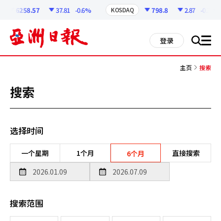
코
인
6258.57
37.81
-0.6%
798.8
2.87
-0.36%
KOSDAQ
정
보
all
登录
搜
men
索
主页
搜索
搜索
选择时间
一个星期
1个月
直接搜索
6个月
搜索范围