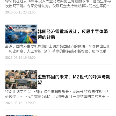
匈牙利在过去16年中投入大量财政实施生育鼓励政策，但出生率再
次出现下滑。专家分析认为，仅靠现金支持难以解决低出生率问
题。 英国BBC在16日（当地时间）分析匈牙利生育政策成效的文
2026-06-16 23:32:00
章中指出：“尽管实施了全球最积极的生育鼓励政策之一，但出生
率反弹的效果有限。” BBC介绍了最近一对在体外受精（IVF）中
失败的匈牙利夫妇的案例。这对夫妇根据政府的生育鼓励政策承诺
生育两个孩子，并获得了1000万福林（约5000万元人民币）的无
韩国经济需重新设计，反思半导体繁
息贷款。 然而，随着未能在承诺期限内生育孩子的可能性增大，
荣的背后
他们面临着除了本金外，还需额外承担150万至350万福林（75万
元至175万元人民币）的罚息。 该制度是匈牙利维克托·欧尔班政
最近，国内外主要机构纷纷上调对韩国经济的预期。半导体出口创
府为解决低出生率问题而推出的代表性生育鼓励政策。已婚异性夫
下历史新高，人工智能（AI）革命的期待感不断增强，股市也重新
妻若承诺生育孩子，将获得无息贷款、购房补助、税收减免和购车
焕发活力。政府提高了增长率预期，国际组织也评价韩国经济表现
2026-06-16 19:48:00
补助等支持，若在规定时间内生育承诺的孩子数量，则可减轻还款
出比预期更为坚韧的走势。 从表面上看，韩国经济似乎重新回到
负担。反之，若未能履行承诺，各种优惠将被缩减或需支付额外利
了增长轨道。然而，街头的景象却截然不同。自营业者抱怨顾客减
息。 自2010年欧尔班政府上任以来，匈牙利开始全面实施这一政
少，中小企业则诉说人力短缺和成本压力。地方工业园区内空置工
策，旨在解决人口减少问题。当时，欧尔班政府将提高出生率作为
厂增多，年轻人依然为就业和住房问题而烦恼。尽管经济增长率上
重塑韩国的未来：MZ世代的呼声与期
人口政策的核心目标，而非扩大移民。 政策实施初期，出生率确
升，民众的经济感受却难以改善。 这种现象为何会出现？ 答案其
望
实有所上升。匈牙利的总生育率从2010年的1.25上升至2020年的
实很简单。如今，韩国经济并非整体增长，而是半导体在增长。
1.59。然而，之后再次转为下滑，2025年匈牙利的总生育率统计
当今推动韩国经济的最强引擎无疑是半导体产业。三星电子和SK
特别企划专栏 ② 正재焕 综合编辑部部长·副局长 特权与违规行为
为1.31，与政策实施初期相比几乎没有变化。BBC指出，曾一度被
海力士在全球内存半导体市场中占据主导地位，并在AI时代的核心
必须停止……我们需要为MZ世代擦去眼泪 一位结婚四年的三十多
视为低出生率应对成功案例的匈牙利，近期出生率再次下降。 奥
部件HBM市场中也具备压倒性竞争力。随着美国AI平台企业的成
岁女儿是典型的MZ世代。作为父母，我们希望看到她能生下可爱
2026-06-15 19:39:00
地利维也纳人口研究所的人口学家托马斯·索博特卡在接受BBC采
长，韩国半导体产业的战略价值愈发提升。 实际上，最近出口增
的孙子，过上幸福美满的家庭生活，但女儿的想法却截然不同。她
访时表示：“从政策目标来看，这是明显的失败。”他分析，近期
长的相当一部分是由半导体推动的。企业业绩也集中在半导体行
的首要目标不是生孩子、旅行或享受悠闲的生活，而是购房。 几
出生率下降不仅受到经济因素的影响，还受到对未来的不确定性和
业。KOSPI的上涨趋势同样以半导体为中心。随着AI革命的开启，