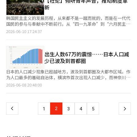
【社论】倾听青年声音，推动制度革
开始重新审视韩国的战略价值。 然而，我们不能在此自满。仅靠
在努力阻止人口减少的同时，也必须制定适应人口减少社会的战
据中心和先进半导体工厂消耗大量电力。要成为AI强国，必须同时
要了解他们为何愤怒，为什么走上街头。仅仅批评症状而忽视病因
略价值，正是因为其半导体竞争力。 从数字上看，台湾经济令人
新
半导体无法保障未来。AI数据中心消耗巨大的电力。随着AI产业的
略。延长退休年龄、扩大再就业、高龄人力资源的利用、生产力创
成为能源强国。需要包括核能、可再生能源、输配电网和能源储存
是无法解决问题的。现在需要的是认真对待年轻人发出的警告信
瞩目。2026年第一季度，台湾经济增长率达到了13.69%。这是在
增长，电力网络和能源产业的重要性将愈加凸显。机器人、自动驾
新、人工智能和数字技术的应用，已不再是选择，而是必须立即开
系统在内的长期战略。 产业、人口、地区和能源并不是孤立的问
号，而不是将他们的声音视为政治利益的工具。 40至60岁的人群
发达经济体中难以见到的爆炸性增长。2025年的年增长率也达到
韩国民主主义的发展历程，从来都不是一蹴而就的，而是在一代代
驶、生物技术、国防、智慧城市和制造业的创新最终也都将在AI生
始的任务。尤其需要国家战略来重新规划集中在首尔和首都圈的人
题，而是相互关联的国家竞争力问题。 最终，韩国经济面临的任
也不应将这一问题视为与自己无关。现在的年轻人是未来韩国的支
了8%的水平。由于AI半导体、服务器和云基础设施需求的激增，
国民的参与与奉献中不断前行。从“四一九革命”到“六月民主抗
态系统中运作。 韩国必须从半导体强国跃升为AI强国，再从AI强国
口结构。如果地方消失，国家也将随之消亡。如果无法在年轻人流
务非常明确。 必须从依赖半导体的经济转型为创新经济，从以首
柱。如果他们放弃结婚，推迟生育，甚至失去对政治的信任，那么
出口大幅增长，股市持续创下历史新高。 人均国内生产总值
争”，每一个历史转折点上，都活跃着青年人的身影。他们质疑既
跃升为物理AI强国。需要将全球最佳的制造业竞争力与AI结合，推
2026-06-10 17:24:37
失的地方提供企业、就业、教育和医疗服务，韩国的人口问题只会
都圈为中心的经济转变为均衡增长的经济，从劳动投入型经济转向
最终代价将由整个社会承担。年轻人的绝望就是国家的绝望。 通
（GDP）已超过4万美元，甚至被认为超过了韩国。从表面上看，
有制度的不足，呼吁社会变革，并以行动推动国家迈向新的阶段。
动制造业的AX（AI转型）。这将是未来十年韩国产业战略的核心任
愈加严重。人口是国家最重要的资产。半导体工厂可以用金钱建
以生产率为中心的经济。必须超越特定产业和特定地区集中增长的
过实现希望的政策 现在，政治界需要作出回应。首先，必须彻底
台湾是AI时代的最大受益者。国家经济火热，企业利润增长，全球
近期围绕首尔蚕室投票站举行的以二三十岁年轻人为主体的集会，
务。必须重新构建产业的格局。 政治同样如此。政治的本质并非
立，人工智能技术可以通过投资获得，但失去的人口是无法轻易恢
结构，建立一个经济整体共同增长的新系统。 工业化拯救了韩国
调查6·3地方选举投票用纸不足事件的真相，并采取防止再次发生
投资者开始重新关注台湾。 然而，经济并非仅靠数字来完成。增
再次引发社会广泛关注。此次集会的直接起因，是地方选举过程中
权力，而是为人民服务的手段。地方选举后，朝野双方都面临变革
复的。人口减少不仅是经济问题，也是安全问题，更是国家存亡的
于贫困，民主化使韩国成为了发达国家，半导体使韩国成长为技术
的对策。选举的公正性和信任是民主的生命线。任何小的疑虑都不
长率高并不意味着所有国民都幸福，出口增加也不代表每个家庭的
出现的选票不足问题。一部分民众认为自身参政权未能得到充分保
出生人数67万的震惊……日本人口减
的要求。胜利的一方和失败的一方都听到了人民的警告。人民希望
问题。2050年首尔810万的预测仍然是未来的故事。然而，人口结
强国。 然而，未来并不是仅凭过去的成功所能构建的。 现在，韩
应留下。必须有人人都能理解的解释和负责任的措施。同时，也需
生活都改善。台湾经济真正的问题就在于此。尽管国家经济迎来了
障，因此聚集于计票所前表达诉求。围绕这一事件，社会各界出现
解决问题，而非政争，更希望国家的治理能力，而非阵营逻辑。韩
少已波及到首都圈
构的变化已经开始。现在所需的是直面现实的勇气和长期的国家战
国面临的真正任务不是提高增长率数字，而是建立一个在未来20
要政策转变，以扩大年轻人的资产形成机会。单纯的现金补助或一
前所未有的繁荣，但大多数国民并未感受到这一成果。 TSMC已成
了不同解读与争论。 然而，如果仅仅将这一现象视为某一政党或
国政治需要做的不是打击对手，而是规划国家的未来。AI时代的国
略。我们必须将人口问题视为韩国生存的课题，而不仅仅是下届政
年、30年内可持续的经济结构。这正是重新设计经济的原因。 历
次性措施是不够的。必须恢复住房阶梯，增加优质就业机会，让年
为全球顶尖企业，但台湾青年却表示无法买得起房子。股价上涨，
特定政治阵营的行动，或许难以触及问题的本质。比起讨论他们支
家竞争力并非仅由企业创造。政府、国会和地方自治体必须共同努
日本的人口减少现象已超越地方，波及到首都圈及大都市区域。作
府的任务。
史在变革的时刻总是要求新的选择。韩国现在再次站在十字路口，
轻人能够按照自己的努力规划未来的希望。 我女儿所希望的并不
但工资并未大幅提高。人均GDP虽然提高，但普通劳动者的生活依
持谁、反对谁，更值得思考的是：为何越来越多的青年选择走上街
力。政治的格局也需要重新构建。 教育是更为根本的问题。韩国
为人口最多的基础自治体，横滨市首次出现人口减少，而神奈川
是选择安于半导体繁荣，还是为AI时代做准备，创造新的增长引
是特权。许多2030世代的愿望也是如此。希望能够买得起一套房
然艰难。世界羡慕台湾，但许多台湾国民却对自己的经济现实感到
头发声？ 当代韩国青年正生活在一个充满不确定性的时代。过
正是依靠教育的力量实现了成长。世界一流的教育热情是工业化、
县、千叶县和埼玉县也纷纷转为减少。去年，总生育率降至历史最
页
擎。 未来五年并不是决定经济周期的时刻，而是决定未来50年韩
2026-06-08 20:48:00
子，生孩子后不必担心未来的信念，以及投票时自己的选票能够得
不安。 这就是今天台湾经济最大的悖论。半导体可以拯救国家，
去，社会普遍存在一条相对清晰的人生路径：努力学习、获得稳定
民主化和信息化的动力。然而，成功的公式并非永恒。迄今为止的
低的1.14。即使是吸收了地方人口流出的大都市圈，单靠迁入人数
国经济方向的时刻。 现在需要的不是乐观或悲观，而是冷静的现
到充分尊重的信任。 这都是生活在民主社会的公民应享有的最低
但仅靠半导体无法让全民富裕。高端产业创造了巨额的附加值，但
工作、购置住房、组建家庭。然而今天，这条道路变得越来越模
教育培养了快速找到答案的人才，但AI能比人类更快找到答案。生
的增加也无法弥补出生人数的减少和因老龄化导致的自然减少。
实认知和果敢的设计。是时候重新设计韩国经济的框架了。
一
权利。擦去MZ世代眼泪的工作，不仅仅是安慰几位年轻人的问
其创造的就业机会却有限。半导体产业占据了台湾GDP的很大比
糊。 人工智能与自动化技术正在重塑产业结构，企业对于新增岗
成型AI能够总结论文、编写代码，甚至分析复杂文档。AI时代的竞
根据日本总务省发布的2025年国势调查快报，截止去年10月1日，
题，而是关乎韩国的未来。现在是老一辈和政治界作出回应的时候
重，但直接雇佣的人数仅占总劳动者的极小部分。 少数高技能人
位的态度趋于谨慎；住房成本持续攀升，年轻人的居住压力不断加
争力不在于寻找答案，而在于定义问题的能力、设计新解答的能
日本总人口为1亿2304万9524人，比五年前减少了309万6575人
上
2
下
1
3
4
5
了。让年轻人重新相信努力的价值和公平的规则。这是我们社会当
才和大企业股东享受着巨大的利益，而普通服务业从业者、中小企
重；结婚、生育等人生规划，也越来越受到经济条件的制约。与此
力，以及人类独有的洞察力和创造力。教育必须从寻找答案转向解
（2.5%），这是历史上最大的人口减少幅度。只有东京都和冲绳
前最迫切需要解决的时代课题。
业工人、地方居民和青年则无法分享这一增长的果实。增长的引擎
同时，全球经济增长放缓、高利率环境持续、国际供应链重组以及
决方案，从死记硬背转向创造性教育，从竞争导向转向问题解决导
县的人口有所增加。朝日新闻指出，45个都道府县的人口均出现减
一
强劲，但增长的温暖并未向整个社会扩散。 台湾青年所感受到的
大国竞争加剧，都让青年群体对未来充满忧虑。 在这样的背景
向。AI时代的教育改革不是选择，而是生存的问题。教育的格局必
少，表明人口减少已成为结构性趋势，并且速度在加快。 此次调
挫败感清晰地展示了这一结构性不平衡。尽管半导体产业已达到世
下，如果他们对国家制度的运行产生疑虑，那么这种不安与焦虑势
须重新构建。 人口问题更为紧迫。韩国正成为全球老龄化速度最
查中，首都圈的变化尤为显著。读卖新闻指出：“东京地区也迎来
界一流水平，但非半导体领域的工资依然较低。大学毕业生的起薪
页
必进一步放大。 因此，面对青年群体的集体表达，社会首先需要
快的国家。尽管合计生育率有所反弹，但仍处于世界最低水平。日
了人口减少的浪潮。”神奈川县、千叶县和埼玉县虽然维持了迁入