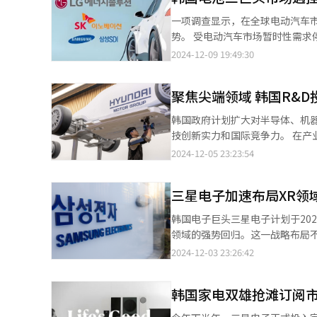
次成果共享会上，将汇聚政策负
一项调查显示，在全球电动汽车市场
为进一步挖掘地区旅游潜力，丰
势。 受电动汽车市场暂时性需求停滞期（Casm）的影响，蓄电池市场的竞争格局逐渐发生变化，三大企业密切关注
创新征集展”。将在成果共享会
市场动态，积极调整策略，通过研
2024-12-09 19:49:30
实践方案。 首尔市观光体育局长金永焕（音）强调：“我们将持续致力于开发多样化的地区旅游项目，旨在构建能让
场地位并发起强劲反击。 韩国能源市场研究机构SNE Research于9日发布的数据显示，今年前十个月的全球电动汽
游客流连忘返，又能让市民放松
车电池应用总量中，三大电池企业
聚焦尖端领域 韩国R&
从2021年1至10月的31.7%
的合计占有率从39.7%攀升至
韩国政府计划扩大对半导体、机器
竞争力，助力中国企业逐步增强
技创新实力和国际竞争力。 在产业通商资源部和产业通商资源战略企划团联合发布的研究开发（R&D）投资指南
位。 在电动汽车市场上，随着火灾等安全问题凸显，整车企业（OEM）将关注焦点投向方形锂电池。方形锂电池具
《产业超级差距蓝图2040》中
2024-12-05 23:23:54
有高能量密度、长循环寿命、大
5日，第三次战略企划投资协议会
从去年的70.9%升至今年1至10月的78.3%，展现出
化方案以及2025年新课题企划
案也于本月宣布将与美国通用汽
三星电子加速布局XR领域
平台，继今年3月与5月第三次召开，显示出韩
供电池产品。同时，SK on亦已
算制定前，将大幅度提升对半导体
韩国电子巨头三星电子计划于20
江吉利控股集团签署了《事业战略合作协
同时，通过“开放创新”（Open
领域的强势回归。这一战略布局
在持续深耕NCM（镍、钴、锰）
对11个“超级差距项目”进行了
重塑科技行业格局的高度关注。 IT业界于3日透露，三星电子计划在即将举行的Galaxy S25系列手机发布会上，通过
2024-12-03 23:26:42
Research分析称：“自从具
图，并在此基础上，为713个课题
影像或图片形式首次展示正在研发
中国整车厂外，全球多家整车厂都
增电池安全技术、新一代核燃料
备受关注。产品将搭载高通AR1芯
Research进一步强调，尽
度，积极拓宽创新渠道。 此外，韩国产业技术企划评价院、韩国产业技术振兴院、韩国能源技术评价院等机构在此次
韩国家电双雄抢滩订阅市
能（AI）结算、手势识别、面部识别
以期在中长期市场中稳中求进。
会议上汇报了明年新课题企划的
子在公开AR眼镜试制品之前，计
水平。综合考量，韩国电池企业