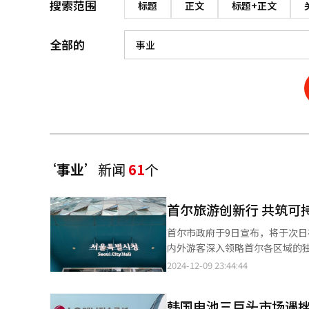
搜索范围
标题
正文
标题+正文
全部的
‘事业’
新闻
61
个
‌首尔旅游创新行 共筑可
首尔市政府于9日宣布，将于次日在
内外游客深入领略首尔各区域的
业”项目，致力于挖掘并推广多元化的旅游
2024-12-09 23:44:44
自治区作为首批试点，通过提供
策划与实施，今年成功推出了五
‌韩国电池三巨头市场遇
度游、西大门区的“水畔氛围感城