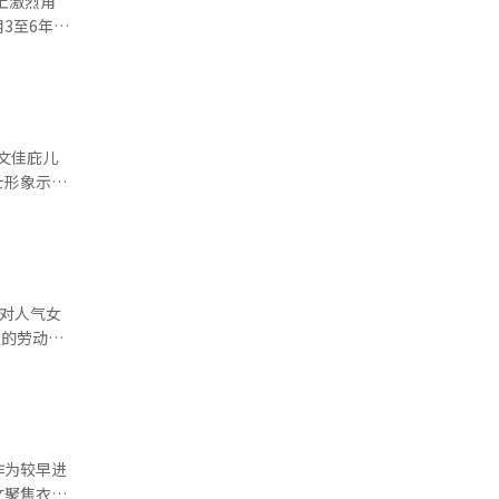
上激烈角
焦超差距项
3至6年
界普遍预
大数据平
子将在本周内
子强势加入
高效数据平
姆迪亚
企业能否在
持和发展方
均增长率
新的客户群
间的映射，
产品线，推
士形象示人
术供应商
全球市场，
，企业应
因此中止演
标准的制
X）部门所
。 随
务稳健发展
，与比自己
渠道，以应
两人达成和
定的劳动
，三星电子
生活，也
挤，要求查
门槛相对
也有私生
的趋势。
众文
工资为目的
计划将租赁
特、施瓦辛
为牵强。不
升竞争力，
作为较早进
为家庭构成
班时间，演
清洗服务。
文聚焦衣恋