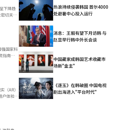
发展规划。
热浪持续侵袭韩国 首尔4000
均呈下降趋
区旅游内容
处避暑中心投入运行
创新思维与
力图重振市
消息：王毅有望下月访韩 与
合计占有率
赵显举行韩中外长会谈
代和比亚迪
升企业价格
增强国家科
业的领先地
中国藏家成韩国艺术收藏市
业竞争力。
场新"金主"
电池占有率
差距项目优
略的重要
动汽车提
月与中国浙
《逐玉》在韩破圈 中国电视
领先地位。
实（AR）
剧出海进入"平台时代"
。此外，针
用户体验并
。SNE
的发展蓝
增长。除了
距项目”新
以来，一直
术革新力
成的人工智
元化战略，
不容小觑的
方向的精准
奠定坚实基
掌握核心技