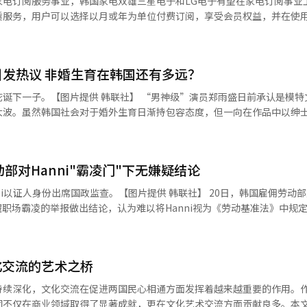
家电订阅服务事业，韩国家电双雄三星电子和LG电子有望在家电订阅事业
R&D投资案，推进约1190个项目，总投资规模达8500亿韩元，重点聚
卢泰文（音）于今年7月在法国巴黎举行的Galaxy Z Fold 6、Flip 6
赁服务，用户可以选择以月或年为单位付费订阅，享受会员权益，并在使用
合制造技术等多个维度。 根据战略企划团的规划，明年AI领域的投
上表示，公司将在年内推出XR平台，并将建立相关生态系统作为首要任务。业
用户粘性及产品“锁定效应”（lock-in effect）。 LG电子在家电订阅
业和企业需求调整投资规模。同时，会议还提出了培养产业专业人才和建设
有望于明年第三季度正式上市。 ​​​​​ 为确保XR事业的顺利推进，三星电
道，年均销售额高达1万亿韩元（约合人民币52亿元），而随着三星电
研发的高效推进与可持续发展。会议强调，培养产业一线专业人才与构建
关部门的领导力和人力资源配置，进一步巩固市场竞争力。市场调研机构奥
变动。面对全球经济环境的不确定性加剧及家电市场复苏缓慢态势，两大
心引擎。‌政府在科技领域的前瞻性布局，不仅为产业界提供了重要的支
球空间计算（Spatial Computing）市场预估值将达到45亿美元，年
引发热议 非婚生育在韩国还有多远？
利能力，并通过加大人工智能（AI）家电产品的推广力度，吸引并拓展
产业链中的领先地位。
29年将突破100亿美元大关。空间计算是物理世界与3D立体数字虚拟世界之
韩联社】 “男神级”演员郑雨盛日前承认是模特文佳庇儿
目前聚焦于针对AI家电产品提供订阅服务，预计最早于年底前逐步扩展
大波。虽然韩国社会对于婚外生育日渐持包容态度，但一向在作品中以绅
占市场先机。奥姆迪亚指出，谷歌、微软、苹果、Meta、高通等主要技
广泛的市场需求。此外，三星电子正积极考虑将订阅服务业务范围扩大至
新闻，无一不对艺人形象造成
、AR眼镜及机器人等先进产品上搭载空间计算技术。为了实现突破性成长
气偶像金贤重于2014年被曝与前女友未婚生子，事业如日中天的金贤重
计算与生成型AI的深度融合，积极构建开放生态系统，并推动相关技术
订阅服务的整体规划与统筹落地工作。今年2月，三星电子设备体验（D
BS电视剧《感激时代：斗神的诞生》复出，但人气已与巅峰时期不可同日而语
合。
也扩招订阅服务D2C（制造商直接向消费者销售）领域的专业人才，为业
部对Hanni"霸凌门"下无嫌疑结论
的观念也渐趋开放。2021年，75岁的“老戏骨”金容建在离婚25年后
场的长期停滞，三星电子为了减轻消费者负担，同时拓宽高端产品的销售
金容建担心自己年事已高无法承担养育责任，曾要求女方堕胎，但后来最终
人身份出席国政监查。【图片提供 韩联社】 20日，韩国雇佣劳动部对人气女
物价逐年攀升，消费者的消费观念变化显著。消
于非婚生子，因此这起事件当时在韩国引
疑似遭遇职场霸凌的举报做出结论，认为难以将Hanni视为《劳动基准法》中规
不一定要“拥有产品”，推动了订阅服务市场的迅速发展。业界普遍认为
惧舆论压力，携3岁的幼子出演综艺《爸爸是花中年》，在节目中分享育儿
在HYBE公司大楼
且易受经济波动影响，因此市场需求
称：“什么
，遭到对方无视。此番爆料被New Jeans的粉丝认为Hanni遭到了排
合同期限普遍在3年以上，为销售额提供了稳定的保障。此外，订阅服务的
”、“韩国的生育率都全球垫底了，应该接受多样化的家庭组成”、“C罗
负责调查这起举报的首尔地方雇佣劳动厅称，Hanni
夫妇等群体所接受，因此在以MZ一代为主的消费者群体中呈现出快速增长
表示：“韩国是好莱坞吗？”、“绅士人设崩塌，太令人失望了！”等等。 大
化交流的艺术之桥
内容、性质，还是在从属关系上，很难视为是《劳动基准法》上规定的以
agic携手推出了洗衣机、冰箱等家电租赁服务，以此经验为基础，三星电子
婚外生育在韩国娱乐圈里极为罕见，但在好莱坞早已司空见惯，休·格兰
等的合同当事人地位上履行各自义务的关系，视为有资方的指挥和监督较
电产品扩展至记本电脑、智能手机等，以实现差别化服务。为了进一步提
持续深化，文化交流在促进两国民心相通方面发挥着越来越重要的作用。
婚外子女。近来韩国也出现如藤田小百合一样自发成为未婚妈妈的事例，
规则等内部规定、制度及系统，无规定的工作时间或场所，无法量化上下
“三星Care+”相结合，为消费者提供定期的家庭访问、检查、修理和
团不仅在商业领域取得了显著成就，更在文化艺术交流方面贡献良多。本