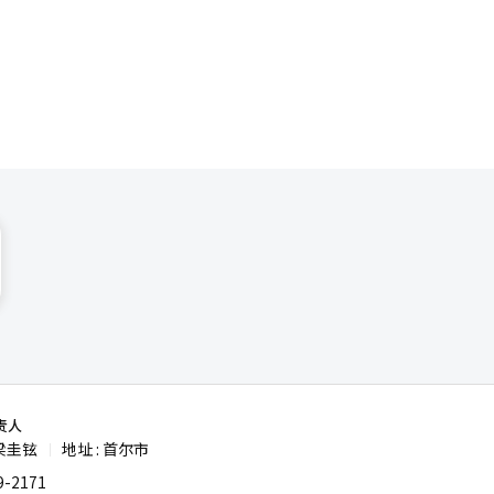
 衣恋
访时表
家提供展示
体签证手续
项目，为中
游产品。”
国雕塑家金
的多元需
艺术氛围，
泳允指出，
术家的展览
主要城市为
的“半自由
热门景点和
传播形式。
式更注重个
来源 衣恋集团】
出更多赴华
海只需1
更加便
、上海、青
责人
梁圭铉
地址 : 首尔市
|
品预订量环
-2171
%和