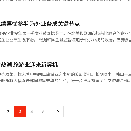
郑雨盛在此次事件中担负起父亲应尽的责任，韩国非婚生育的舆论环境或
nni Pham共同承担。支付的金额具有收益分配的性质，各自负担税金缴
定三星生命保险等子公司服务的消费者，提供更多优惠政策，以全面助推
，展现其作为两国文化纽带的深远影响。 ▲深耕中国：播撒文化种子
国市场，成为较早在华设立法人的韩国企业之一。然而，早在1993年中韩
300人减少至2020年的6900人后，从2021年起连续3年增长。 在大部分韩国人
韩元。 LG电子自2009年首次开始净水器租赁事业以来，
命。当年，集团成立文化事业部，致力于宣传东方传统绘画——水墨艺术，
系密不可分，先结婚再生育是不成文的规定。因此在韩国从1981年实施
，工作环境恶化的行为被视为“职场内霸凌”，并严禁这一行为。适用这
绩喜忧参半 海外业务成关键节点
至空调、洗衣机、电视等，并通过细致管理和广泛合作，不断拓展服务领
，衣恋集团通过支持优秀中国画家创作、举办国际展览及艺术品收藏，为中
2%之间徘徊。但在2018年首次突破2%，达到2.2%后持续上升，今年
“劳动者”定义。2010年，韩国政府做出判断，和普通劳动者相比，艺
目前提供22种订阅服务产品，并正式进军马来西亚、中国台湾、泰国等国
。 2005年，衣恋集团成立衣恋文化基金会，专注于东
国食品企业今年第三季度业绩喜忧参半。在北美和欧洲市场占比较高的企业
，引发朝野对于艺
经营管理常务金伊权（音）在今年第三季度业绩
家的发掘，成为文化传承与创新的推动力量。特别是在水墨艺术领域，基
%，澳大利亚为36.5%，远远超过韩国。 韩国未婚妈妈家庭协会代表金敏
监督院电子公示系统的数据，三养食品今年第三
保障的讨论，今后是否会完善劳动法“死角”备受关注。
市场的经验为基础，将订阅事业扩大至海外。虽然还未有确切的日程，但
了活力。 位于京畿道坡州的衣恋画廊Heyri【图片来源 衣
件可以成为韩国社会改变对非婚生育负面看法的契机。亚洲大学教授卢明
民币22.8亿元），同比增长30.9%；营业利润为873亿韩元，同比增长10
模将从2020年的40万亿韩元
乏包容，对未婚妈妈的歧视十分严重，正因为如此，韩国的非婚生育率在
元，已超过去年全年销售额的1.1929万亿韩元。 值得一提的是，三养食品
元。业界某相关人士解释说：“家电市场普遍在新产品上市的上半年，销售额
中国美术学院、四川美术学院、鲁迅美术学院等多所中国美术院校设立奖
根据三养食品的财报，第三季度海外销售额同比增长43%，而国内销售额
阅事业相对来说受经济影响较小，可以获得稳定的收益，因此从制造商的
金获得者及113名通过公开征集活动选拔的青年艺术家。这一举措为中国艺
热潮 旅游业迎来新契机
缺乏相关的制度支持。为解决这一问题，有必要对未婚妈妈和非婚家庭进
市场的出口比例达45%。 韩国食品行业巨头CJ第一制糖第三季度
了更多可能性。与此同时，衣恋集团通过在韩国的艺术家公开征集活动，
生育子女的增长，应将对这一社会变化的讨论提上日程。
，同比减少1.1%；营业利润为2764亿韩元，同比增长0.4%。其中，食品
免签政策，标志着中韩两国旅游业迎来新的发展契机。长期以来，韩国一
 ▲促进交流：国际舞台上的中韩对话 2024年是中国
润为1613亿韩元，同比分别减少1.1%和31.1%。CJ第一制糖负责人表示
政策将大幅降低韩国游客来华的门槛，进一步推动两国民间交流与合作。 自8
流15周年。借此契机，衣恋文化基金会参与了第14届首尔国际雕塑节，
额则增长5.1%，因此整体降幅较小。特别是在海外市场中，北美和欧洲销
游客实行免签入境政策。在2025年12月31日之前，韩国公民可在无需
动了两国雕塑艺术的深度对话。在本届国际雕塑节上，包括曾成钢、翟庆
第三季度销
过15天的经商、旅游观光、探亲访友和过境等活动。该免签政策一经公布
，与衣恋奖学金培养的青年雕塑家徐长远、吴德灏的作品同台展出，广受
.1；营业利润为1371亿韩元，同比下降2.6%。其中，好丽友中国法人第
策的实施，将为韩国游客赴华旅行带
32.5%。好丽友负责人表示：“目前，中国法人占总销售额约40%，中
理签证的时间成本。业界预计，赴华旅游市场将重新升温。此前，赴华旅
中国雕塑发展的机会。衣恋画廊Heyri于2022年6月开幕，专为支持青
农心的中国市场销售额同比下降21%，导致总销售额和营业利润同比分别下
3
下
2
4
5
20至40岁的年轻游客需求有望明显增加。 为进一步探讨中韩旅游市场的
 此外，今年8月31日至10月26日，衣恋文化基金会举
哈拿多乐旅游公司（Hanatour）和模德旅游公司（Modetour）的负责
，涵盖水墨艺术、当代绘画及青年艺术项目，为观众展现了中国当代艺术
破口。” 韩国食品在北美和欧洲市场深受外国人的喜爱。
一
游公司总部，中国事业部门的工作人员正在忙碌地开展相关工作。【图片
进了两国文化认同。 ▲跨越边界：文化艺术的无限可能 衣恋画