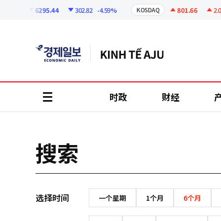
코
인
6295.44
302.82
-4.59%
801.66
2.07
OSPI
KOSDAQ
정
보
时政
财经
all
menu
搜索
选择时间
一个星期
1个月
6个月