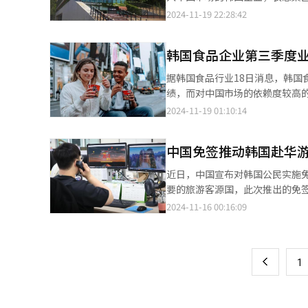
提供了一种全新的打开方式。若
艺活动所需费用由经纪公司和Ha
同时，对于使用三星信用卡或绑
集团近30年来在中韩文化交流中的重要角色
2024-11-19 22:28:42
好。 统计厅日前公开的《2023年出生统计》显示，去年韩国婚外出生人口为1.09万人，占整体出生人口（23万人）
税而非劳动所得税。 此前类似案例中，大部分意见认为艺人并不适用禁止被排挤等职场霸凌内容的《劳动基准法》中
升。 LG电子订阅服务已成为其核心业务之一，今年第三季度，LG电子仅在家电订阅业务中，实现1.3万亿韩元的销售
1994年，衣恋集团正式进入中
的4.7%。婚外出生人口从2013年的9
规定的劳动者定义。 《劳动基准法》第76条第2项规定，利用职场内地位或关系等优势，越过业务合理范围，对其他
额，市场预测，今年LG电子订阅事业销售额将达到1.8万亿
衣恋集团便已开启文化交流的使
的传统观念中，生育行为和婚姻关
劳动者造成身体和精神上的痛苦
韩国食品企业第三季度业
持续致力于扩大订阅服务产品线
动中韩文化互动。90年代初期
来，非婚生育子女比重一直在0%至
提是必须满足《劳动基准法》中的
阅事业。以上月为基准，LG电子
供了重要的国际展示平台和创作动力，助力中国艺术走向世界
4%。 从经济合作与发展组织（OECD）2020年的统计数据来看，法国当年新出生的婴儿中，有62.2%属于非婚生育
据韩国食品行业18日消息，韩
纪公司签署合同，属于“例外对象”。 Hanni日前以证人身份出席国会环境劳动委员会的国政监查
区，并考虑进军印度及其他亚洲国家的扩大事业方案。 LG电子H&A
方传统艺术研究及亚洲优秀艺术
子女，英国和美国的比重分别为49%和41.2
绩，而对中国市场的依赖度较高的企业业绩出现下滑。 根据韩国金融
人无法以“劳动者”身份受法律
发表会上表示：“计划以在国内
览和跨国合作，强化了中韩文化纽带，为当代艺术创新注入
贞（音）称，希望此次郑雨盛事
季度销售额为4389亿韩元（约合人
2024-11-19 01:10:14
度及其他亚洲国家，正在多方位讨论阶段。” KT经济经营研究所预测，韩国租赁市场规
恋集团】 ▲培养新锐：投资艺术未来 自2009年起，衣恋集团设立奖学金项目，系统性地培养青年艺术人才。在中
表示，韩国社会仍对婚外生育缺
今年前三季度累计销售额为1.2491万亿韩
增长至2025年的100万亿韩
国，衣恋集团在中央美术学院、
低水平。 梨花女子大学教授咸仁姬称，欧洲已形成包容多样生育方式、养育子女的社会支援系统，韩国对于非婚生育
的海外销售占总销售额的78%。
半年收益性就会变差。反之，订
迄今已资助了2667名毕业奖学
中国免签推动韩国赴华游
的看法虽然也在趋于开放，但仍
1%。三养食品的畅销产品“火鸡面”对北美和欧洲
很有潜力。"
新活力，也为中韩文化互动创造
和制度上的改革。随着韩国非婚
累计销售额为4.6404万亿韩元
近日，中国宣布对韩国公民实施
家提供发展平台，进一步丰富两国文化艺术交流的形式与内涵。
售额为2.9721万亿韩元，营业利
要的旅游客源国，此次推出的免签
雕塑学会与韩国雕塑家协会文化交
额同比下降6.1%，但海外销售
起，中国正式对持普通护照的韩国
2024-11-16 00:16:09
页
国现代雕塑100人特别展”，推
别增长8%和40%，同比增幅明显。 然而，对中国出口的比例较高的食品企业未能避免业绩下滑。好丽友
情况下，前往中国进行为期不超
塑大师在内的多位艺术家的作品
售额为7749亿韩元，同比增长1
韩国旅行社和广大游客的广泛关注和热烈反响。 韩国旅游业界认为，中国免签政
一
目。 随后在京畿道坡州的衣恋画廊Heyri举办的“中国现代雕塑100人特别展”集中呈现了中国雕塑从大师到新锐的
和营业利润同比分别下降0.6%和
来便利，显著降低旅游成本和办
丰富多样性，为观众提供了全面了解
下滑对整体表现产生了影响。” 
上
1
体为50至70岁之间的中老年人，然而未来，
及扩大文化艺术基础而设立，为推动文化交流提供了全新平台。
和32.5%。 食品业内人士指出：“韩国食品在北美和欧洲市场深受欢迎。由于国内经济低迷和人口减少，韩国食品企
前景，本报采访了韩国知名旅行社——
办了“中国现代美术系列展览”
业面临着困难。为此，北美和欧洲市场成为了新的增长突
月4日，在位于首尔中区的模德旅
貌。这些展览不仅深化了中韩艺术对话，还进一步促
【图片提供 农心】