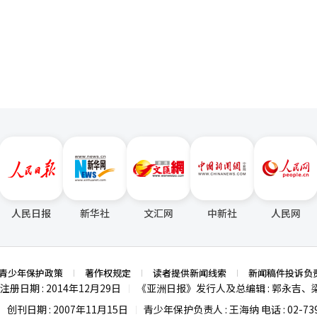
的个人展览“余温 ECHO”【图片来源 衣恋集团】【图片来源 衣恋集团】
页
，迎来业务高峰。模德旅游公司中国事业部组长辛泳允在接受本报记者采
本土。2014年，衣恋集团在中国上海设立了衣恋画廊，为中国青年艺术
放以来，我们的业务一直繁忙。此次中国免签政策出台后，以往繁琐的团
中国新锐艺术家耿雪的个人展览“余温 ECHO”，未来还计划拓展展览
行程安排。同时，我们正与各大航空公司密切协作，计划推出更多赴华旅
集团负责人透露，画廊正筹备每月举办中国新锐艺术家的展览，并策划韩
一商也表示，公司正全面拓展赴华旅游产品，致力于满足不同年龄段游客
，以进一步深化两国间文化合作。 同时，衣恋集团将韩国踏十里古美
国年轻游客，尤其是此前
里艺术实验室”，为全球艺术家提供创作空间。这一项目不仅提升了当地
群体。对此，韩国旅行社正在加紧开发更多适合年轻游客的旅游产品。辛
与创作的平台。集团负责人表示，实验室计划支持不受国籍限制的青年艺
和费用，还可能重新激发对中国旅游的兴趣。为此，公司计划推出以中国
对年轻人对传统跟团游的偏好较低，公司将推出结合跟团游和自由行优势
组合的自由行套餐。此外，公司还将顺应年轻游客的需求，开发涵盖当地
将实现互相启发，共同推动文化艺术的创新与繁荣。 凭借30余年的不懈努
流的重要桥梁。在传承东方艺术精髓的同时，衣恋集团不断探索创新文化
聚集兴趣相投的年轻人共同出游的旅游方式。与传统跟团游相比，这种形
未来，这座桥梁将继续延伸，为两国关系的发展注入源源不断的动力。 衣恋画廊上海内部【图片
的偏好。赵一商补充道：“未来，我们将结合‘旅游搭子’这一主题，推
餐，以更好地满足年轻游客的需求。” 本月8日，仁川国际机场1号航
人民日报
新华社
文汇网
中新社
人民网
幅提升韩国游客赴华热潮。韩国主
等热门目的地将成为韩国游客的首选。辛泳允表示：“从韩国飞往青岛和上
引力较强。青岛一直是韩国游客的热门选择，免签政策的实施将使他们出行
合自由行，预计将吸引更多韩国散客。”此外，赵一商也透露，除了北京
青少年保护政策
著作权规定
读者提供新闻线索
新闻稿件投诉负
门目的地。 自免签政策消息发布以来，韩国各大旅行社赴华
注册日期 : 2014年12月29日
《亚洲日报》发行人及总编辑 : 郭永吉、
|
游公司Interparktour数据显示，本月1日至5日期间，赴华跟团游产
创刊日期 : 2007年11月15日
青少年保护负责人 : 王海纳 电话 : 02-739
|
|
%。相比之下，同期整体跟团游产品的预订量和预约人数仅环比分别增长14