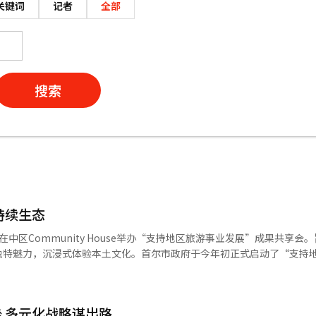
关键词
记者
全部
搜索
持续生态
中区Community House举办“支持地区旅游事业发展”成果共享会
独特魅力，沉浸式体验本土文化。首尔市政府于今年初正式启动了“支持
资源，以期激活地区经济活力，促进人流涌动。 首尔市于3月精选出五个
财政扶持、专业指导及全方位的市场宣传策略，多维度赋能地区旅游发展
大特色旅游产品，冠岳区的“姜邯赞城市”探索之旅、道峰区的“和平文
挫 多元化战略谋出路
市”漫步、城东区的“咖啡街”风情体验以及钟路区的“北村工坊”文化探