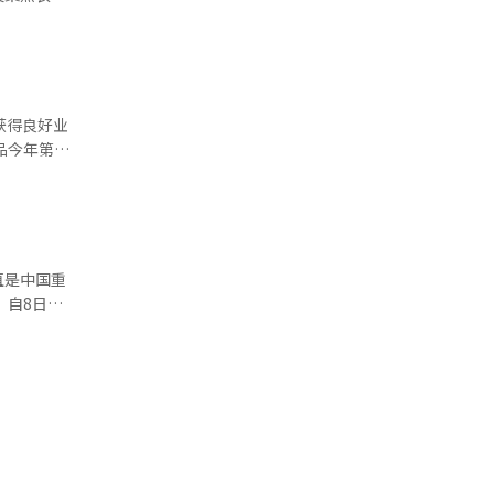
变得更加友
纳事业所得
业绩的提
建交次年，
并积极推
人口统计以
一规定的前
域，强化订
国艺术家提
首次突破
人与企划经
家和地
获得良好业
金会通过展
为了布局印
宇（音）他
1.1%。
全球属于较
大增，但下
学金项目，
则增长
立场来看，
术教育注入
行社会支援
为年轻艺术
事业部门的销
直是中国重
，国内销售
日
并举办“中
售额同比分
办理签证的
喜等中国雕
，便引发了
国际观众瞩
三季度销售额
国市场业绩
游的主要群
年艺术家
降0.6%
人。 本
的多元面
提供 韩联