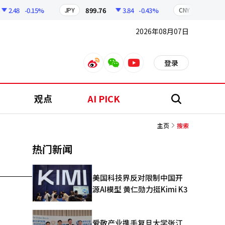
2.48
-0.15%
899.76
3.84
-0.43%
210.96
JPY
CNY
2026年08月07日
登录
weibo
weixin
youtube
观点
AI PICK
搜
索
主页
搜索
热门新闻
美国科技界反对限制中国开
源AI模型 黄仁勋力挺Kimi K3
爱敬产业携手复旦大学张江