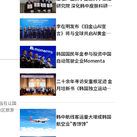
研究院 深化韩中皮肤科研合
作
李在明发布《旧金山AI宣
言》将与全球共启AI黄金时
代
韩国国民年金参与投资中国
自动驾驶企业Momenta
二十余年寻访安重根足迹 金
月培新书《韩国独立运动圣
地：向旅顺口追问历史》出
版
。旨在让国
地区旅游事
韩中航线客运量大增成韩国
。经过精心
航空业"香饽饽"
化阵地”深
访。 本