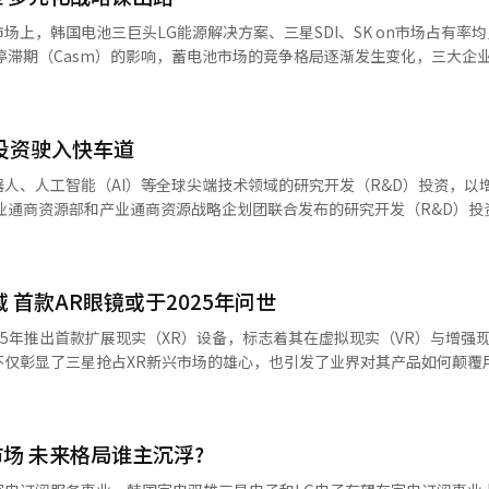
责人和旅游领域专家学者，共同分享成功案例，深入探讨地区旅游的未来
上，韩国电池三巨头LG能源解决方案、三星SDI、SK on市场占有率
富文化内涵，提升游客流量与地区经济活力，首尔市政府同步推进了“地
上，对经过初步筛选的25个优秀提案进行最终展示与竞逐，以期激发更多
发创新产品如方形锂电池、磷酸铁锂（LFP）电池等多元化技术路径，
享受的可持续旅游生态，实现旅游与社区发展的和谐共生。”
合计市场占有率同比下降3.5个百分点，达20.2%。具体来看，三大企业
D投资驶入快车道
降至今年的20.2%，仅三年内跌幅逾10个百分点。反之同期，中国企业宁德时
53.6%，实现稳健增长。中国企业得益于中国政府的积极补贴政策，有效提
人、人工智能（AI）等全球尖端技术领域的研究开发（R&D）投资，以
其在全球电动汽车市场的渗透力与影响力，进一步巩固中国在全球电池产
，新纳入电池安全技术、新一代核燃料等前沿技术，旨在进一步提升未来产
容量存储及更优的安全性能等优势。据统计，在全球电池市场上，方形锂
在首尔中区大韩商工会议所举行，并提出2026年新事业规划导向、超级
强劲的增长势头。 在此背景下，继三星SDI之后，LG能源解决方
策略等三大核心议案。此次会议作为政府与业界共商产业及能源R&D投资策
车（GM）携手共同研发方形锂电池项目，旨在为未来通用汽车的新一代电
 首款AR眼镜或于2025年问世
国对科技创新与产业升级的高度重视。 会议决定，在2026年度政府预
完成方形锂电池的研发工作，正紧锣密鼓地筹备量产计划。SK on于今年6
、机器人、AI等领域的R&D投资力度，推动韩国在全球科技竞争中占据
25年推出首款扩展现实（XR）设备，标志着其在虚拟现实（VR）与增强现
议》，因此有望向吉利汽车供应其自主研发的电池。 韩国电池行业三大巨头
 Innovation）战略，积极引入国际先进技术和设备，加速技术革新进程
不仅彰显了三星抢占XR新兴市场的雄心，也引发了业界对其产品如何颠覆
电池领域的同时，正加速布局具有成本效益的LFP（磷酸铁锂）电池生产线
优化与调整。今年5月，产业部和战略企划团发布涵盖45个重点技术项目
有成本竞争力和高热安全性的LFP开始取代NCM以来，中国的市场份额迅速
投入高达5600亿韩元（约合人民币28.8亿元）的资金支持。今年“超差
的AR眼镜。这款由三星与谷歌联手打造的AR眼镜，自去年2月启动研发
在引进磷酸铁锂，韩国三大公司也正在快速准备磷酸铁锂的量产。” SNE
技术、液化氢运输船技术、氧化镓半导体技术等前沿领域，进一步加强技
片组，并全面支持谷歌的Gemini技术，以仅50克的轻便设计，以及集
管当前韩国三大电池公司在销售额和利润率上面临挑战，但它们正积极探索多
场 未来格局谁主沉浮?
等前沿功能，展现了三星在XR技术领域的深厚积累与创新能力。 据悉，三星电
业界相关人士指出：“中国电池在品质、安全性及价格竞争力方面已达到
最新进展，并对投资计划进行了深入审议，确保R&D预算编制与课题投资
划在本月内首先推出专为AR眼镜设计的软件XR平台，为产品的正式上市
面临的市场逆境并非偶然，若要重振旗鼓、夺回市场份额，关键在于迅速