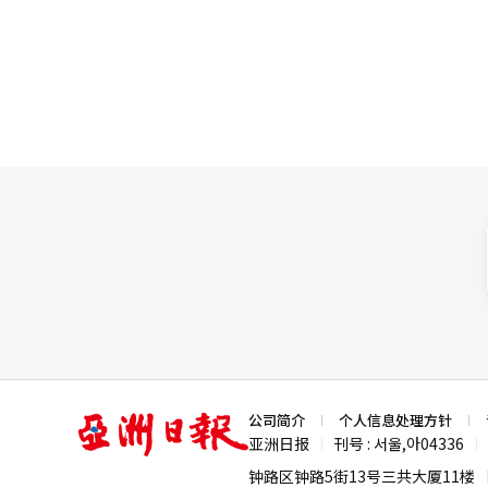
社】 ▲韩国旅行社中国事业部负责人专访 随着中国宣布对韩国游客试行免签政策，韩国旅游市场反应热烈，众多旅
廊上海正在展出中国新锐艺术家耿雪
行社接连收到大量赴华旅游咨询
文化基金会的努力并不局限于韩国
示：“自去年下半年中国恢复开
与交流的平台。目前画廊正在展出
已不再需要，我们正在调整整体
韩艺术家创造更多合作机会。据
哈拿多乐旅游公司宣传部组长赵
于填在上海宝龙美术馆及衣恋画廊举办特别展览
求，并丰富产品内容，以适应市场变化。 中国免签政策预计将吸引更多20至30岁之间的韩
术商街的旧办公楼改建为“踏十
未将中国视为首选旅游目的地的
也为中韩艺术家搭建了长期交流
免签政策不仅为游客节省了时间
事业。 位于踏十里古美术商街的“踏十里艺术实验室”【图片来源 衣恋集团】 ▲展望未来：为两国文化交流注入新
主的年轻人喜爱的旅游产品。针
动力 衣恋集团相关负责人表示，未来将策划更多双向展览，为中韩两国青年艺术家提供深入了解彼此文化的机会。通
行”产品，同时提供机票和酒店
过作品展示和创意交流，中韩两国艺术家
特色美食的体验型旅游产品。 赵一商表示，公司近期推出的“旅游搭子”（Mingling Tour）产品深受年轻游客欢
力，衣恋集团已成为中韩文化交
迎。所谓“旅游搭子”，是一种
性化和自由度，更契合年轻游客
旅游产品，并推出包含机票和酒店的自由行套
站楼出境大厅人山人海。【图片提供 韩联社】 韩国旅游业界预测，免签政策将大
要旅行社纷纷表示，青岛和上海
至2小时，这两地交通便利、吸
捷，行程安排更加灵活。上海适
亚
公司简介
个人信息处理方针
岛等主要城市外，成都、哈尔滨和海南等地也有望成为热
洲
亚洲日报
刊号 : 서울,아04336
|
|
日
旅游产品的预订量迅速增加。韩国旅
报
钟路区钟路5街13号三共大厦11楼
比大增91%，预约人数增长60