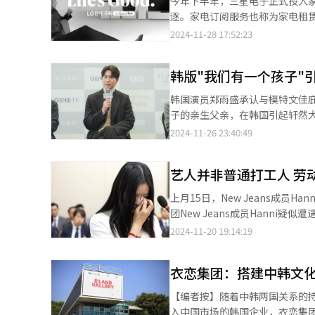
今年下半年，三星电子正式投入
对接。预计明年将根据政府发布的
础。三星电子移动体验（MX）事业部长
术，实现技术领先。”
逐。家电订阅服务也称为家电租
目、产业难题攻克、关键材料与零部件研发、AI融
Unpacked全球新品发布会
后，自动获得产品的所有权，从而实现长期的
2024-11-28 17:52:23
资将提升2.8%，并根据不同行
测，在试制品公开后，这款AR眼镜
服务领域已步入成熟稳定的发展轨
台的相关建议，以确保尖端技术
进行组织结构调整，加强XR相
份额争夺战后。市场格局将大有
台，是驱动尖端技术发展的两大核
（Omdia）最新研究报告显示，全
韩版"我们有一个孩子"
年终销售旺季中脱颖而出，提升盈
向，助力进巩固韩国在全球科技
（CAGR）达18%，预计到20
体，成为业界关注的焦点。 据悉，近期，三星电子在首尔大峙、江西店、京畿富川中东店、仁川延寿松岛店等12家
韩国演员郑雨盛承认与模特文佳庇诞下一子。【图片提供 
以实现更广泛的应用和创新。 业界普遍认为，XR技术目前仍处于初期发展阶段，具有巨大潜力，需加速商用化进
线下门店率先推出家电订阅服务，
子的亲生父亲，在韩国引起轩然
程，快速构建相关生态系统，以抢
出更加多元化的产品，以满足更
的郑雨盛人设“塌房”，令粉丝大跌眼镜。 此前韩国演艺圈也曾经曝出艺人婚外生子的
2024-11-26 23:40:49
正在积极布局在智能手机、头显
以进一步拓宽事业版图。 为确保订阅服务战略的有效实施，三星电子于今年8月面向全国扩招战略企划、销售、售后
致命性的打击。最具代表性的是人
进一步改善芯片组效率，推动空间
服务管理等领域的优秀人才，负责
艺活动，直至2018年通过出演K
定，以促进技术的相互运用与整
属的影像显示器（VD）事业部，
艺人并非普通打工人 劳动
着社会的变迁，韩国对于婚外生育
铺路架桥。据分析，面对家电市
小39岁的女友生下儿子，当时
上月15日，New Jeans成员Hanni以证
对当前市场的挑战，选择正式进军家电订阅服务市场。 近年来，随着
解，金容建为儿子登记户籍，正式成为合法父子。 年过七旬老来得子，且属
团New Jeans成员Hanni
费者更多注重“产品体验”，而
发不小的争议。但近来金容建不
者，不构成职场霸凌，对此予以结案。 今年9月，Hanni在优兔（Youtube）进行直播时透露，自己
2024-11-20 19:14:19
的加入，将推动订阅服务市场规模进一步扩大。 大型家电产品由于更换周期长，
令观众对非婚生子的观点有所转变。 对于郑雨盛的“塌房”，网上的意见也众说纷纭，支持郑雨盛的意见
走廊中与其他艺人和经纪人打招呼时
难以挖掘。相比之下，订阅服务
年代了，结婚再生娃早就过时了
明真相，并通过信访网站“国民申闻鼓”向劳动部进行举报。 
较低，更容易被单人家庭、新婚
子，韩国太保守了”，反对意见则
衣恋集团：搭建中韩文
Pham签订的经纪合同无论是在
2021年，三星电子暂与SK M
化评论家郑德贤（音）称，虽然
提供劳动的劳动者。仅为相互对
范围从冰箱、电视、吸尘器等家
【编者按】随着中韩两国关系的
格、尼古拉斯·凯奇等明星均有
适用于普通员工适用的职场就业
三星电子还将与专业维修管理服务
入中国市场的韩国企业，衣恋集