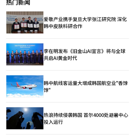
热门新闻
外，在被问及尹锡悦下台后是否会加入其律师团队时，朴性载
称：“我自身要考虑的问题太多”，这一回答也引起民主党议员哗
然。 国民力量党议员崔炯斗指出法国总统马克龙和议会的矛盾现
爱敬产业携手复旦大学张江研究院 深化
状，称当前韩国与法国面临类似的社会动荡局势，而民主党反驳
韩中皮肤科研合作
称：“法国总统难道也派装甲车进入议会了？” 11日下午，在首
尔汝矣岛国会召开的紧急质询会议上，国务总理韩德洙等内阁成员
就“12·3紧急戒严事态”低头道歉。【图片来源 韩联社】
李在明发布《旧金山AI宣言》将与全球
共启AI黄金时代
韩中航线客运量大增成韩国航空业"香饽
饽"
热浪持续侵袭韩国 首尔4000处避暑中心
投入运行