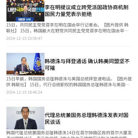
策”的不确定性，已导致韩国明年经济增长预期被下调，而弹劾引
发的政局动荡可能进一步将增长率压低至1%左右。 14日，国会全
李在明提议成立跨党派国政协商机制
体会议通过了对尹锡悦的弹劾案，其总统职务被正式暂停。国务总
国民力量党表示拒绝
理韩德洙暂时代行总统职权，但由于牵涉紧急戒严事态，他也成为
调查对象。 尽管尹锡悦职务已暂停，政府内外普遍预计，政治混
15日，共同民主党党首李在明在国会举行记者会。【图片提供 韩
乱将持续一段时间，并进一步加剧经济的不确定性。无论宪法法院
联社】 15日，韩国最大在野党共同民主党党首李在明在国会举行
对弹劾案的审判结果如何，对尹锡悦涉嫌“内乱罪”的调查仍将继
记者会，提议组建国会与政府共同参与的跨党派国政稳定协商机
2024-12-15 23:56:47
续。如果对尹锡悦夫人金建希的特别检察调查全面启动，政局不稳
制，保障国政正常运营。 李在明表示，目前当务之急是恢复国家
的状况可能进一步恶化。 梨花女子大学经济系教授石秉勋表
正常化，共同民主党愿与所有政党一道，为稳定国政和重塑国际信
示：“弹劾案的通过只是解决了众多不确定性中的一个问题。因为
任展开积极合作。鉴于总统已被停职，国民力量党已不再是执政
不确定宪法法院审判需要多长时间，短期内依然需要观察。” 虽
党，目前重新回到了无朝野之分的中立状态。若国民力量党不予以
韩德洙与拜登通话 确认韩美同盟坚不
然政府在紧急戒严事态后强调维持国政稳定，但在美国新政府政策
配合，便没有作为政党继续存在的理由。希望勿只顾眼前利益而淹
可摧
变动、全球经济低迷及史无前例的内需长期萎缩等多重压力下，市
没在历史的浪潮中。 李在明强调恢复经济的重要性，承诺将推进
场普遍认为弹劾的经济影响可能超过预期。 高盛公司高级经济学
跨党派合作稳定市场、保护投资，消除经济风险。对于在野党内部
15日早晨，韩国国务总理韩德洙与美国总统拜登通电话。【图片提
家权九训（音）在9日发布的《短暂戒严事态的影响》报告中指
讨论过的弹劾国务总理韩德洙一事，李在明表示过多弹劾恐导致政
供 韩联社】 15日，代行总统职权的韩国国务总理韩德洙与美国总
出，与过去的弹劾事件相比，此次情况更为复杂。2004年前总统
局混乱加剧，暂时不考虑对韩德洙启动弹劾程序。 李在明透露前
统拜登通电话，再次确认坚不可摧的韩美同盟。 据总理室消息，
2024-12-15 18:46:24
卢武铉弹劾案和2016年前总统朴槿惠弹劾案通过时，分别受到中
日与韩德洙进行通话，向他表明共同民主党希望总理不分朝野，秉
韩德洙在总统尹锡悦弹劾案获国会通过次日与拜登进行了约16分钟
国经济繁荣和半导体周期上升的有力支撑，但目前却面临中国经济
承中立立场运营国政，韩德洙对此欣然应允。 李在明还对宪法法
的通话。韩德洙表示，今后所有国政将严格依照宪法和法律进行。
放缓和美国保护主义的双重“逆风”。 尽管已进入年末旺季，但
院表示，应尽快启动尹锡悦罢免程序，这是唯一让政局混乱最小化
政府将毫无差池地执行各项外交、安保政策，坚定不移地维持和发
消费低迷的迹象依然明显。根据韩国信用数据的统计，本月2日至9
的方法。同时应尽快成立独立检查组，彻查“紧急戒严”事态真
展韩美同盟。 韩德洙还表示，目前韩美两国面临朝核威胁与俄朝
代理总统兼国务总理韩德洙发表对国
日，全国小商户餐饮业的信用卡销售额同比减少9.0%。 全球投资
相，防止类似事件再次发生。 就尹锡悦表示决不放弃的立场，李
军事合作深化的局面，巩固韩美联合防卫态势比任何时候都更为重
民谈话
银行（IB）和国际信用评级机构也将当前的国内政治局势视为制约
在明指出这是煽动国民、引发对立的做法，相信宪法法院会做出符
要。 拜登高度评价韩国民主主义顽强的恢复力，称犹如铜墙铁壁
明年经济增长的重大风险因素。高盛预计，韩国2025年的经济增
合国民常识的判决。对于是否考虑参加总统提前大选的问题，李在
般的韩美同盟不会生变，愿同韩方一道努力发展深化韩美同盟、韩
韩国代理总统兼国务总理韩德洙14日在首尔钟路区政府首尔大厦发
长率为1.8%，但下行风险在增加。韩国经济产业研究院经济研究
明回答目前将集中力量克服危机。 总理室高级官员当天回应李在
美日合作。 韩德洙对拜登在任期内大力发展韩美同盟和韩美日合