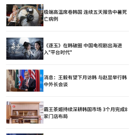
极端高温席卷韩国 连续五天报告中暑死
亡病例
《逐玉》在韩破圈 中国电视剧出海进
入"平台时代"
消息：王毅有望下月访韩 与赵显举行韩
中外长会谈
霸王茶姬持续深耕韩国市场 3个月完成8
家门店布局