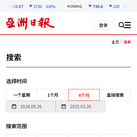
코
인
6258.57
37.81
-0.6%
798.8
2.87
-0.36%
KOSDAQ
정
보
all
登录
搜
men
索
主页
搜索
搜索
选择时间
一个星期
1个月
直接搜索
6个月
搜索范围