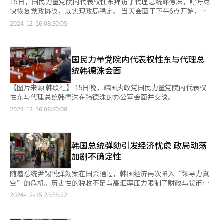
15日，国民力量党院内代表权性东拜访了代理总统韩德洙，呼吁尽
快恢复党政协议，以实现政局稳定。 当天会面于下午6点开始，持
续约30分钟。权性东表示：“为应对当前严峻的政局，党方面将全
2024-12-16 08:30:05
力支持并与政府合作。”国会发言人朴琇民在国会简报会上转述了
这一发言。 权性东强调：“希望以代理总统为中心的内阁能够坚
定不移地推进国政管理。一旦党内事务整顿完毕，我们希望立即重
启高层党政协议与实务党政协议。”据朴琇民转述，韩德洙对此表
国民力量党院内代表权性东与代理总
示同意，并承诺将积极推动党政协议尽快恢复。同时，他提到，为
统韩德洙会面
确保内阁正常运作及政局稳定，正在采取多方面措施。 针对是否
讨论了总统尹锡悦夫人金建希相关议题及对“内乱特检法”否决权
【图片来源 韩联社】 15日晚，韩国执政党国民力量党院内代表权
行使的可能性，权性东回应：“此次会面并非讨论具体事项的场
性东与代理总统韩德洙在韩德洙的办公室会面并交谈。
合。我们主要要求在党内局势稳定后立即召开高层和实务党政协议
2024-12-16 06:50:08
会，具体议题可能通过正式渠道进行讨论。” 此外，权性东明确
指出，会面中未涉及共同民主党党首李在明当天提出的“组建国会
与政府共同参与的跨党派国政稳定协商机制”提议。权性东补充
说：“鉴于当前局势的严峻性，除正式的党政协议外，我们也商定
韩国总统弹劾引发经济忧虑 政局动荡
将通过频繁会面，共同努力维护政局稳定。” 15日晚，韩国执政
加剧不确定性
党国民力量党院内代表权性东与代理总统韩德洙在韩德洙的办公室
会面并交谈。【图片来源 韩联社】
随着总统尹锡悦弹劾案在国会通过，韩国经济再次陷入“领导力真
空”的危机。历史性的税收不足与高汇率压力限制了财政与货币政
策的有效运作，加剧了国内外的不确定性。小微商户和个体工商户
2024-12-15 23:58:22
等普通民众的处境，可能因内需长期低迷而进一步恶化，引发对未
来经济增长的担忧。 部分观点认为，美国大选后的“特朗普政