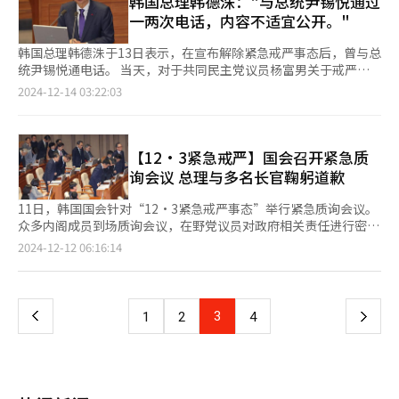
​​​​​​​韩国总理韩德洙："与总统尹锡悦通过
府的代理体制相比，当前韩德洙的活动范围明显受到限制。预计在
与外交、国防、治安等领域的主要负责人通话，下达确保国家安全
一两次电话，内容不适宜公开。"
宪法法院对尹锡悦总统的弹劾案进行审判期间，韩德洙可能更多采
与社会秩序的紧急指示。 目前，韩国政局因弹劾案进入高度不确
取消极行使权力，主要以“管理模式”进行国政运营。 韩德洙在
定时期，政府各部门的稳定运作及国民信任将成为首要任务。
韩国总理韩德洙于13日表示，在宣布解除紧急戒严事态后，曾与总
回应是否会行使否决权时表示，相关问题还需要进行深入的内部讨
【图片来源 韩联社】
统尹锡悦通电话。 当天，对于共同民主党议员杨富男关于戒严事
论。总理办公室也表明，关于是否行使人事权等事项，未来还需进
态的质问，韩德洙表示：“截至目前，已与尹锡悦通过两次电
2024-12-14 03:22:03
一步讨论和决策。 国务总理韩德洙在14日国会通过对总统的弹劾
话。”关于通话内容，缄默不言，并表示不适合公开。 对于是否
案后，正走进首尔钟路区政府首尔大楼。【图片来源 韩联社】
事先知道12日尹锡悦会发表国民谈话，他表示：“事先并不知
情。”并强调：“总统尹锡悦宣布紧急戒严是在本人和大多数国务
委员并不知情的情况进行的，得知戒严计划后明确表明了反对意
【12·3紧急戒严】国会召开紧急质
见，并努力说服，但未能阻止。” 韩国戒严法第2条规定，国防部
询会议 总理与多名长官鞠躬道歉
长或行政安全部长可以通过总理向总统建议宣布戒严‌。韩德洙表
示，总统尹锡悦违反了韩国宪法和法律。今后通过调查程序，由国
11日，韩国国会针对“12·3紧急戒严事态”举行紧急质询会议。
民作出判断和决定。 韩德洙就以“12·3紧急戒严事件”嫌疑人身
众多内阁成员到场质询会议，在野党议员对政府相关责任进行密集
份被传唤接受调查一事表示：“将根据程序好好配合调查。”
质询。 共同民主党议员徐瑛敎直指内阁未能阻止宣布紧急戒严的
页
2024-12-12 06:16:14
责任，并要求总理韩德洙等相关部门长官起身道歉。韩德洙面对要
求回应称：“如果需要，我愿意道歉。”随后起身鞠躬致歉。 徐
一
瑛敎议员持续要求全体内阁成员也一并道歉，经济副总理兼企划财
政部长官崔相穆、社会副总理兼教育部长官李周浩、文化体育观光
上
3
下
1
2
4
部长官柳仁村、法务部长官朴性载等大部分内阁成员都起身鞠躬道
歉。雇佣劳动部长官金文洙始终未起身道歉，这一行为引发争议。
一
在质询过程中，部分内阁成员的回答引发在野党议员嘲笑。当被问
及与其他官员在总统安全住所共进晚餐的原因时，法务部长官朴性
页
载答道：“可能以后难以再见了”，引发民主党席位一片笑声。此