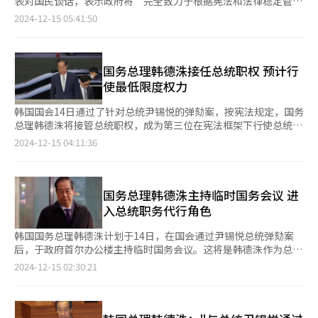
表对国民谈话，表示政府将“完全致力于根据宪法和法律稳定管理
室长金光锡（音）表示："目前的局势可能导致明年经济增长率至
明提议成立组建国政稳定协商机制称，政府已做好与包括朝野在内
作表现出的关心和努力表示感谢。
国家事务”。 【图片来源 韩联社】
2024-12-15 05:41:50
少下调0.1至0.2个百分点。" 在连续两年税收亏空且财政政策紧缩
的国会积极合作的准备。但国民力量党党鞭权性东对这一提议表示
的背景下，政府难以通过大规模财政支出化解危机。如果政局不稳
拒绝。他表示，国民力量党仍是（总统所属的）执政党，按照宪法
进一步推高汇率水平，通过降息刺激经济的可能性也将大幅受限。
规定任命代理总统，作为执政党将一如既往地通过党政合作，对政
10日下午，忠清南道公州市公州山城市场内逛街的市民【图片来源
治负责到底。 国民力量党党首韩东勋原计划当天下午4点举行记者
国务总理韩德洙接任总统职权 预计行
韩联社】
会，各方预测他可能在会上宣布辞职，但在记者会10分钟前突然宣
使最低限度权力
布取消。
韩国国会14日通过了针对总统尹锡悦的弹劾案，按宪法规定，国务
总理韩德洙将接管总统职权，成为第三位在宪法框架下行使总统权
力的总理。此前，2004年卢武铉政府和2016年朴槿惠政府在总统
2024-12-15 04:11:36
遭弹劾后也曾经历类似的总统权力代理体制。 根据韩国宪法，代
理总统将行使包括国军统帅权、外交权、批准条约权、赦免权、减
刑权、复权权、法律案重新审议权等总统职权。此外，代理总统还
将负责公务员任免权和宪法机构的组成等事务。 在政府运作方
国务总理韩德洙主持临时国务会议 进
面，韩德洙将继续依赖总统秘书室和国务调整室来报告和处理日常
入总统职务代行角色
工作。国务调整室将负责协调内阁和行政部门政策，然而，外交、
安全、国防和治安等领域，仍将由总统秘书室主导。因此，相关领
韩国国务总理韩德洙计划于14日，在国会通过尹锡悦总统弹劾案
域的参谋和顾问团队的支持变得尤为重要。 尽管如此，普遍认为
后，于政府首尔办公楼主持临时国务会议。这将是韩德洙作为总统
韩德洙将保持现状，行使最低限度的权力，而不是积极介入国政运
职务代行的首个正式日程。 会议预计将在向尹锡悦转交弹劾决议
2024-12-15 02:30:21
营。这种谨慎的态度源于韩德洙在在野党主导的“内乱常设特别调
书、国家权力正式过渡至代行体制后召开。韩德洙将听取各部门工
查”中被列为调查对象，并且他也面临着警察国家搜查本部的调
作汇报，强调即使在政治动荡时期，政府各部门也要保持稳定，继
查。因此，代理体制本身就处于较为不稳定的状态。 目前，共同
续推进国政运营。 此外，韩德洙还将通过电视发表对国民谈话，
民主党还在考虑对韩德洙发起弹劾。与此前卢武铉政府和朴槿惠政
向公众阐述政府的立场与未来施政方向。据悉，韩德洙将在此之前