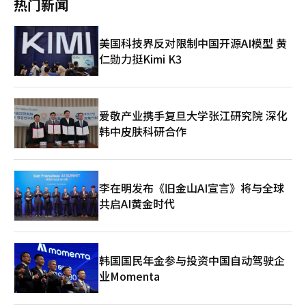
热门新闻
纪黑死病”更严峻的人口危机。 江南区大峙洞课外教育机构林立
11月推出了外籍人才招聘平台“KoMate”，致力于为有意在韩国
【图片来源 韩联社】
工作的外国人提供求职机会。该平台同样具备多语言翻译功能，并
引入了外国人认证程序，以确保招聘企业能够遴选到值得信赖的人
美国科技界反对限制中国开源AI模型 黄
才。在KoMate平台上，企业可自由设定语言、学历、简历、韩语
仁勋力挺Kimi K3
水平及签证种类等招聘条件，而外国会员则可通过地区、签证类
型、工作形态、韩语能力等详细条件进行精准筛选，从而高效锁定
心仪的职位信息。此外，Saramin与KoMate还与签证代理服务平
台K-Visa携手合作，为招聘外籍员工的企业提供一站式就业签证代
理服务。 统计厅上月发布的《2024年移民滞留实态及雇佣调查结
爱敬产业携手复旦大学张江研究院 深化
果》显示，截至去年5月，韩国常驻外国人中，就业者达101万
韩中皮肤科研合作
名，首次迈过百万大关。此外，韩国贸易协会去年实施的《外国留
学生韩国企业就业意向实态调查》显示，77.9%的留学生表示希望
在韩国就业。然而，尽管众多在韩外国人对韩国就业市场充满兴
趣，但招聘信息匮乏、签证问题等因素成为制约其求职之路的绊脚
李在明发布《旧金山AI宣言》将与全球
石。 针对这一现状，Klick平台相关人士表示：“外国人在韩国面
共启AI黄金时代
临工作岗位信息不足及相关行政处理业务复杂的挑战。Klick致力
于提供丰富实用的生活信息及招聘信息，旨在为外籍求职者提供更
为便捷、高效的求职体验。”‌
韩国国民年金参与投资中国自动驾驶企
业Momenta