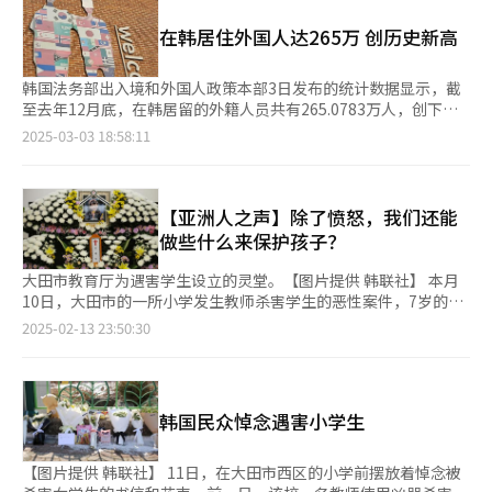
招聘应届毕业生的意愿持续降低。钟路学院代表林成浩（音）表
示：“当前就业市场的结构性矛盾日益突出，即便是名牌大学毕业
在韩居住外国人达265万 创历史新高
生也面临就业困境，文科专业前景不明朗进一步加剧了学生向理科
和医科倾斜的趋势。”他还表示：“政府应当着力改善经济结构，
韩国法务部出入境和外国人政策本部3日发布的统计数据显示，截
提升各专业领域的就业吸引力，而非批判学生选择医科专业的倾
至去年12月底，在韩居留的外籍人员共有265.0783万人，创下
向。”
2019年以来最高值。这一人口规模占韩国总人口（5121.7211万
2025-03-03 18:58:11
人）的5.17%，同比上升0.28个百分点。 在韩外籍人员中，作为长
期居留（90天以上）向政府部门进行登记或居住登记申报的人员共
204.2017万人，占77%；短期居留人员共60.8766万人，占23%。
从国籍来看，中国籍以95.8959万人居首，其次为越南籍
【亚洲人之声】除了愤怒，我们还能
（30.5936万人）、泰国籍（18.877万人）、美国籍（17.0251万
做些什么来保护孩子？
人）、乌兹别克斯坦籍（9.4893万人）等。 从年龄分布来看，20
至30多岁的外国人占比接近一半，达到49.7%。其他年龄段依次为
大田市教育厅为遇害学生设立的灵堂。【图片提供 韩联社】 本月
40多岁（15.9%）、50多岁（12.6%）和60岁以上（12.9%）
10日，大田市的一所小学发生教师杀害学生的恶性案件，7岁的一
等。 统计显示，外籍人员最多的地区为京畿道（31.4%）和首尔
年级小学生金荷娜（音）在课后托管班被老师持刀刺死，这起骇人
2025-02-13 23:50:30
（17.8%）。其后依次为庆南、忠南、仁川、庆北、全南等地。 在
听闻的案件震惊韩国。连日来，从国会议长、朝野党首，到荷娜生
韩外籍留学生人数自2020年起逐年增加，达到26.3775万人，同比
前最喜欢的足球队运动员和爱豆，以及大批普通的市民，社会各界
增长16.5%。因学位课程等赴韩留学的外国人有17.8519万人，参
以不同方式哀悼小天使。 作为家中有年龄相仿小朋友的妈妈，我
加韩国语等研修的留学生有8.5256万人。 在韩国非法居留的外籍
在一开始看到这则新闻标题时不敢点进去看详情。很难想象本应在
韩国民众悼念遇害小学生
人员人数达到39.7522万人，同比减少6.2%。自2021年9月起，韩
最安全的学校里，孩子宝贵的生命被她最信任和尊重的老师夺走。
国政府实施电子旅行许可制度（K-ETA）以来，新增的非法滞留率
自杀未遂的凶手在陈述中表示：“我不在乎是哪个孩子，我就想和
从2021年的19.9%大幅下降至去年的15%。 【图片提供 韩联社】
他（她）一起死。”冷血的发言令人不寒而栗。 经初步调查，凶
【图片提供 韩联社】 11日，在大田市西区的小学前摆放着悼念被
手从2018年起接受抑郁症治疗，曾申请半年的停薪留职但去年提