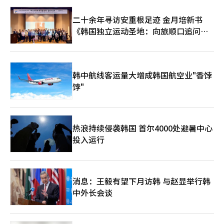
二十余年寻访安重根足迹 金月培新书
《韩国独立运动圣地：向旅顺口追问历
史》出版
韩中航线客运量大增成韩国航空业"香饽
饽"
热浪持续侵袭韩国 首尔4000处避暑中心
投入运行
消息：王毅有望下月访韩 与赵显举行韩
中外长会谈