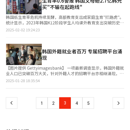
生育率0.6警报 韩国父母砸2.7亿韩元
打造的旅游项目。
人）增加了11.5%。 根据数据，从1994学年度至2001学年度，每
买"不输在起跑线"
年复读生人数均突破20万人，其中1996学年度达到31.3828万人，
创历史新高。从2002学年度至2025学年度，复读生人数一直维持
韩国低生育率危机持续发酵，高额教育支出成家庭生育"拦路虎"。
在10万人左右，其中2004学年度达到19.8025万人，人数最多。若
统计显示，2023年韩国K12阶段学生人均课外教育支出突破历史峰
2026学年度复读生人数突破20万人，这将是自2001学年度的
值，教育投入与生育意愿形成强烈倒挂。 韩国统计厅2日发布《中
2025-02-02 19:24:23
26.9059万人以来的最高水平。 今年即将毕业的高三学生人数为
小学教育费调查》显示，2023年全国79%中小学生参与课外辅
45.3812万人，其中34.777万人参加了2025学年度的高考，比上一
导，较2015年增长近五成，总规模达27万亿韩元（约合人民币
年度的高考考生人数增加了4.3%。根据2025学年度202所四年制
1344亿元）。值得关注的是，同期在学龄人口从690万人减少至
大学的数据，预计未被录取的高考落榜生人数为1.1763万人，同比
521万人，减少15%的背景下，教育市场规模却逆向扩张：人均月
韩国外籍就业者百万 专属招聘平台涌
增加了3%。特别是全国98所医学、牙科、韩医、药学等医学领域
均课外支出从2017年的38万韩元跃升至55万韩元，教育开支占四
现
的落榜生人数预计将同比增加18.9%。 钟路学院分析指出，在近期
口之家消费比重攀升4个百分点。 “教育高地”首尔现象尤为突
就业难得情况下，学生更倾向于选择顶尖大学。即使已经进入大
出，2023年人均课外教育支出为每月74万韩元。江南区大峙洞等
【图片提供 Gettyimagesbank】 ‌一项最新调查显示，韩国外籍就
学，学生也倾向于通过重新参加高考等方式再次进入顶尖大学。虽
传统学区，2023年人均月支出达185万韩元，若完成K12阶段教
业人口已突破百万大关，针对外籍人才的招聘平台亦相继涌现，为
然复读生人数突破20万的可能性不能排除，但2026学年度医学院
育，家庭需承担约2.7亿韩元。中小学课外教育支出被称为让父母
外国人提供了更为广阔的就业舞台。 据业界28日透露，JobKorea
页
2025-01-28 18:35:54
招生调整可能会对复读生规模产生重大影响。 韩国高三学生们在
掏空腰包的“吸髓虫”，原因就在于此。 庆熙大学教授金泰勋
于去年7月正式推出了专为外籍人才设计的招聘信息服务平
教室查看大学申请表。【图片提供 韩联社】
（音）研究揭示：课外支出每增加1%，总和生育率即下降0.192至
台“Klick”。该平台旨在精准匹配外籍求职者与招聘企业，通过
一
0.262%，2007年至2023年生育率下降率（42.9%）中的20%，即
提供韩语、汉语、英语等多语言翻译功能，极大地降低了语言障
7.01至9.56%可以用课外教育支出的增加来解释。课外教育支出每
碍。 求职者仅需设定工作区域、语言能力、签证类型等关键信
上
3
下
1
2
4
5
增加1%，会使生育第二个孩子的比例减少0.303至0.451%，生育
息，即可轻松开启求职。而企业方面则可根据自身需求，筛选合适
三个及以上孩子的比例减少0.522至0.809%。 面对2023年第四季
的签证种类、语言能力等条件，并发布招聘公告。Klick平台自上
一
度生育率首破0.6的“超低生育陷阱”，BBC近期专题报道指出，
线仅3个月，招聘公告数量便迅速突破6000件，赢得了企业与外籍
韩国社会“从4岁开始的天价数学英语课”，折射出“绝不能让孩
求职者的广泛认可。此外，Klick还精心打造了一个社区服务板
页
子失败”的集体焦虑，这种独特的教育军备竞赛正在形成比“中世
块，供外籍求职者分享就业心得与生活点滴。 Saramin也于去年