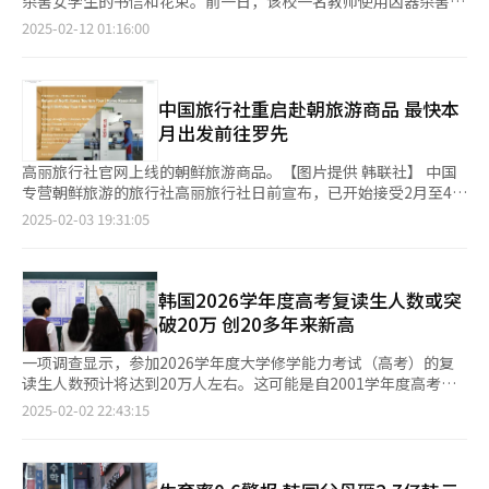
杀害女学生的书信和花束。前一日，该校一名教师使用凶器杀害了
前返岗，出于病情考虑校方在排课时将其排除在外，导致凶手心生
一名8岁的一年级学生。
2025-02-12 01:16:00
不悦，从而欲发泄不满。 这并不是一起事不关己高高挂起的偶发
事件，对于每一个双职工家庭来说，课后托管班本是学校帮助家长
分担带娃后顾之忧，也是家长们最信任的地方，却发生如此惨绝人
寰的悲剧，实在令每一位家长揪心不已。 悲剧发生后，政府表示
中国旅行社重启赴朝旅游商品 最快本
将推进制定对教师聘任前后进行精神疾病检查义务化的《荷娜法》
月出发前往罗先
（暂定名），若发现有关疑似症状，立即停止工作并强制接受治
疗。对于因精神疾病休假后返岗的教师，适用严格的审查标准，并
高丽旅行社官网上线的朝鲜旅游商品。【图片提供 韩联社】 中国
加强课后托管班教室与家长之间的实时联络程序。 校园，应该是
专营朝鲜旅游的旅行社高丽旅行社日前宣布，已开始接受2月至4月
孩子们快乐学习、健康成长的乐园，而不是充满恐惧和危险的噩梦
期间前往朝鲜罗先的旅游产品预约。 根据旅行社官网显示的消
2025-02-03 19:31:05
之地。悲剧已经发生，我们无法挽回逝去的小生命，如何避免类似
息，定于本月12日出发的“罗先金正日生日游”从延吉出发，行程
的悲剧再次发生，是留给我们的课题。
包括参观罗津经济特区工厂、罗先学生少年宫、观看跆拳道表演、
市场观光，参观金三角银行、海岸公园和琵琶岛等。 游客将在罗
先停留两晚、在延吉停留两晚，价格从每人705欧元（约合人民币
韩国2026学年度高考复读生人数或突
5230元）起步。目前高丽旅行社还接受3月和4月出发的3款罗先旅
破20万 创20多年来新高
游商品预约。 旅行社表示，希望12日开始的首次旅游行程可以正
好赶得上朝鲜最主要的节日金正日生日（2月16日），同时表示旅
一项调查显示，参加2026学年度大学修学能力考试（高考）的复
游行程尚未最终确定，正在等待中方关于开放边境的消息，一旦确
读生人数预计将达到20万人左右。这可能是自2001学年度高考以
定将立即提供相关信息。 另一家总部位于中国的朝鲜旅行社“青
来的最高水平。 韩国教培机构钟路学院2日发布的数据显示，参加
2025-02-02 22:43:15
年先锋旅行社”（Young Pioneer Tours）也在官网销售3月2日至
2026学年度高考的复读生人数将达到19万至20万人。 钟路学院基
6日的罗先旅游商品。 朝鲜在因新冠疫情关闭边境后重新开放，目
于近期年度高三毕业生中复读生的比例、各年度复读生趋势以及高
前仅接待俄罗斯团体游客。预计朝鲜将积极吸引外国游客，以配合
三学生人数等数据，预计2026学年度高考复读生人数将达到
即将于6月开放的元山葛麻海岸旅游区，这是朝鲜花费十多年精心
20.2762万人。这比2025学年度的高考复读生人数（18.1893万