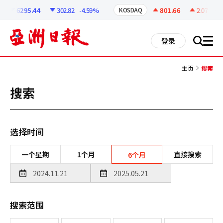
코
인
6295.44
302.82
-4.59%
801.66
2.07
+0.2
KOSDAQ
정
보
all
登录
搜
men
索
主页
搜索
搜索
选择时间
一个星期
1个月
直接搜索
6个月
搜索范围