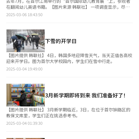
去年7月，在首尔江南举行的“首尔国际幼儿教育展“上，参观者
在翻阅幼儿英语书籍。【图片来源 韩联社】 一项调查显示，尽管
韩国学龄人口锐减，但教育支出不减反增。去年韩国学生课外辅导
2025-03-06 18:43:50
费用高达40万亿韩元（约合人民币2001.9亿元）。受从幼儿时期
开始备考医科大学的现象愈发普遍及“N考生”（复读生）激增的
影响，课外辅导费用逐年增加。有预测称，若不改善就业市场等经
济结构，很难扭转目前情况。 统计厅于6日发布的数据显示，2024
下雪的开学日
年韩国新生儿数达23.83万人，较20年前的2004年（47.7万人）减
少50%。同期，学龄人口从1051.9万人减少至697.8万人，减少
34%。去年，没有新生的小学达112所。 今年没有招收新生的学校
【图片提供 韩联社】 4日，韩国多地迎降雪天气，当天正值各高校
增至180所，明年或将超过200所。今年停课的中小学达49所，其
迎来开学日。图为首尔大学校园内，学生们在雪中行走。
中小学占77.5%（38所）。 尽管学龄人口持续减少，但课外辅导
2025-03-04 19:49:00
市场呈现持续升温态势。数据显示，2023年课外辅导费用达
27.1144万亿韩元。自2020年以来，连续3年呈增加趋势。较开始
统计相关数据的2007年（20万亿韩元）增加35%。2024年课外辅
导费用进一步攀升至39.2万亿韩元，凸显出韩国教育竞争激烈。据
3月新学期即将到来 我们准备好了！
悉，学生人均课外辅导费用也从22.2万韩元增至2023年的43.4万韩
元，翻了一番。 据分析，这一现象与韩国社会日益加剧的"医科大
学热"密切相关。2025学年度医科大学扩招政策出台后，去年“N
【图片提供 韩联社】 3月新学期临近，3日，在位于首尔钟路区的
考生”人数达16.1784万人，创历史新高，占全体考生（52.267万
教保文库里，学生们正在挑选参考书。
人）的31%。此外，备考医科大学的现象已呈现低龄化趋势，幼儿
2025-03-04 01:39:30
课外辅导费用也显著增加。 专家分析指出，就业市场形势严峻是
导致这一现象的主要推手。今年上半年就业数据显示，具有工作经
验的“二手新人”占31.2%，同比上升3.1个百分点，反映出企业