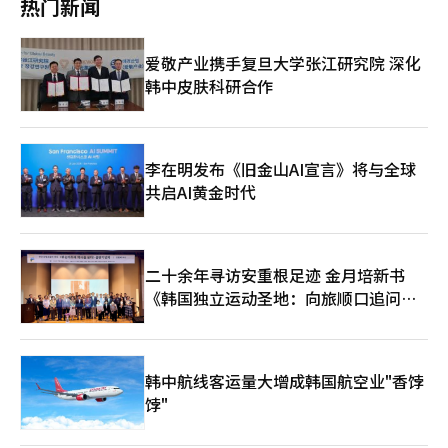
热门新闻
的粮食援助，但朝鲜拒绝接受而未能执行。 去年韩国对朝人道援
助完全中断的主要原因在于，朝鲜拒绝接受韩国援助的立场愈发坚
决。韩国统一部相关人士表示，目前除联合国儿童基金会
爱敬产业携手复旦大学张江研究院 深化
（UNICEF）外，朝鲜几乎拒绝所有外部援助提议，尤其对韩国的
韩中皮肤科研合作
援助抵制更加强烈。据悉，朝鲜还要求外国民间团体签署排除韩国
资金的协议。 另有分析指出，自2019年“河内无协议”事件后，
韩朝关系趋冷，但韩国民间团体依旧通过中国转道向朝鲜提供有限
援助。尹锡悦政府上台后，坚持“有序的南北交流”原则，事实上
切断对朝接触渠道，也是导致人道援助萎缩的原因之一。 【图片
李在明发布《旧金山AI宣言》将与全球
来源 韩联社】
共启AI黄金时代
二十余年寻访安重根足迹 金月培新书
《韩国独立运动圣地：向旅顺口追问历
史》出版
韩中航线客运量大增成韩国航空业"香饽
饽"