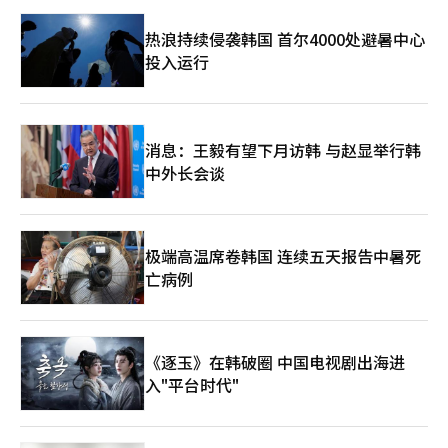
热浪持续侵袭韩国 首尔4000处避暑中心
投入运行
消息：王毅有望下月访韩 与赵显举行韩
中外长会谈
极端高温席卷韩国 连续五天报告中暑死
亡病例
《逐玉》在韩破圈 中国电视剧出海进
入"平台时代"