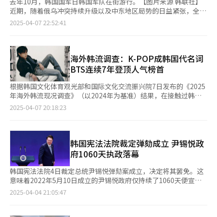
去年10月，韩国国军日韩国军队在街游行。【图片来源 韩联社】
近期，随着俄乌冲突持续升级以及中东地区局势的日益紧张，全球
各国军事实力的对比成为国际社会关注的焦点。军事实力的提升不
2025-04-07 22:52:41
仅依赖于强大的经济基础，还需要多元化的武器装备和军种配置，
这使得军事实力的增强难以在短期内实现。 近日，有关韩国军事
实力排名全球第五的报道引发了广泛关注，尤其是关于韩国如何超
越英国、法国、日本等传统军事强国的讨论不绝于耳。那么，韩国
海外韩流调查：K-POP成韩国代名词
是否真的具备全球第五大军事强国的实力呢？ 从经济实力、人口
BTS连续7年登顶人气榜首
规模、武器装备以及国防产业等综合国力指标来看，韩国的军事实
力确实位居全球前十。若仅考虑常规战斗力而不涉及核武器，韩国
根据韩国文化体育观光部和国际文化交流振兴院7日发布的《2025
的军事实力甚至可跻身全球前五。然而，若将核武器纳入考量范
年海外韩流现况调查》（以2024年为基准）结果，在接触过韩流
围，朝鲜在军事实力上较韩国更具有威胁性。 由于韩国地处东
内容的海外受访者中，17.8%表示提到韩国时最先联想到的是K-
2025-04-07 20:18:23
亚，周边环绕着美国、俄罗斯、中国、日本等军事超级大国，这些
POP。其后依次为韩国食品（11.8%）、电视剧（8.7%）、美妆
国家在全球范围内具有显著的影响力。因此，尽管韩国在全球范围
产品（6.4%）和电影（5.6%）。信息技术（IT）产品及品牌则以
内被视为军事强国，但在东亚地区，韩国的军事地位相对难以界
5.1%的占比，自2012年以来首次跌出前五名。 在韩流明星中，演
定。目前，韩国的常规战斗力在全球范围内处于领先地位。此外，
员李敏镐以7%的支持率连续12年蝉联最受欢迎榜首。K-POP歌手
韩国宪法法院裁定弹劾成立 尹锡悦政
韩国经济实力位居全球第十，并在全球国防产业中占据一席之地，
方面，防弹少年团（BTS）以24.6%的支持率连续7年稳居第一，
府1060天执政落幕
拥有强大的炮兵火力、机械化部队、超音速隐形战斗机以及宙斯盾
BLACKPINK以12.3%紧随其后，连续6年位列第二。BTS成员柾国
驱逐舰等先进装备。 然而，回溯至100多年前，韩国的军事力量还
（1.8%）与BLACKPINK成员Lisa（1.7%）也以个人身份表现突
韩国宪法法院4日裁定总统尹锡悦弹劾案成立，决定将其罢免。这
微不足道。1882年壬午兵变时期，韩国甚至缺乏基本的武器装备
出，跻身前列。 BTS成员柾国【图片来源 BigHit Music】 在电视
意味着2022年5月10日成立的尹锡悦政府仅持续了1060天便宣告
和军服，士兵们只能穿着日军和美军遗留的旧军服作战。1950年
剧领域，奈飞（Netflix）原创剧《鱿鱼游戏》以9.7%的支持率连
结束。 分析人士指出，尹锡悦在近三年的执政期间，始终未能摆
2025-04-04 21:05:47
朝鲜战争爆发初期，韩国军队陷入苦战，后在美国的支持下，战斗
续四年蝉联榜首，其后为《泪之女王》（6.5%）和《爱的迫降》
脱“第一夫人金建希相关争议”以及朝小野大的不利格局。他最终
力才得以显著提升。1954年，韩国建立了第1、2军基地司令部和
（2.2%）。2024年播出的《背着宰善跑》《从地狱来的法官》
因宣布紧急戒严这一政治豪赌失利，导致自身政治生涯提前终结。
10个预备师团，并引进了M47中型坦克等新型武器，为现代军事体
《妈妈朋友的儿子》和《请和我的老公结婚》等新剧也受到关注。