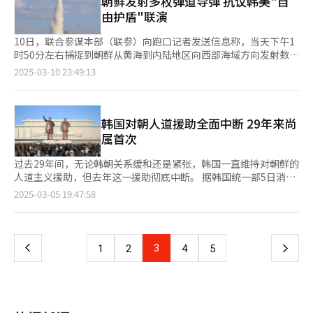
朝鲜发射多枚弹道导弹 抗议韩美"自
呼"大韩独立万岁"，声震寰宇。 安重根先被俄国宪兵羁押，后引
及经济实力等综合国力指标同样至关重要。兰德公司高级国防研究
朝鲜接壤地区，境内长白山、鸭绿江等朝鲜元素旅游路线吸引韩国
白萝卜辛奇及嫩萝卜辛奇等适合夏季食用的品种，充分满足消费者
渡至日本总领事馆，最终关押在旅顺日俄监狱。在长达五个月的审
由护盾"联演
员布鲁斯·贝内特（Bruce Bennett）指出：“如果排除核武器因
游客关注。丹东国际航运公司负责人表示，由于仁川尚未开通直飞
的多样化需求。朝鲜酒店度假村相关负责人表示，近年来辛奇销售
讯和羁押期间，他慷慨陈词，痛斥日本侵略罪行，并撰写了《东洋
素，朝鲜在常规战争中难以战胜韩国。但如果将核武器纳入考量，
丹东的航班，游客需前往大连或沈阳，再换乘火车或大巴前往丹
额持续攀升，去年酒店辛奇业务收入同比增长46%，稳定的客户群
和平论》，系统阐述了韩国完全独立与东亚和平的重要性，同时历
10日，联合参谋本部（联参）向跑口记者发送信息称，当天下午1
其军事排名将显著上升。”然而，洛威研究所（Lowy Institute）
东，乘坐客轮可夕发朝至，因此受到旅行社和游客的欢迎。 仁川
体是推出订购服务的重要基础。 在市场需求的推动下，多家高端
数伊藤博文的十五大罪状。 安重根于1910年3月26日殉国，年仅
时50分左右捕捉到朝鲜从黄海到内陆地区向西部海域方向发射数枚
也强调：“尽管朝鲜因拥有核武器而自豪，但其整体国家实力仍显
港湾公社（IPA）预计，随着丹东航线的恢复，仁川港国际客运码
酒店纷纷进军辛奇市场。天堂酒店度假村自去年10月推出辛奇业务
31岁。为表彰其崇高的爱国精神，韩国政府于1962年追授其建国
弹道导弹。韩军在加强监视和警戒的同时，与美方紧密协作保持万
脆弱，尤其是在未来发展趋势和对外经济关系方面，朝鲜的表现几
2025-03-10 23:49:13
头接待人数也将增加，因此加强了对码头和船舶靠岸设施的安全检
以来，其主打产品“整颗白菜辛奇”市场反响热烈，上市四个月内
勋章最高荣誉——大韩民国章。安重根的"哈尔滨义举"被评价为永
全应对态势。 当天韩美实施联合例行军演“自由护盾”，朝鲜射
乎为零分。” 韩国和朝鲜作为分裂的两个国家，未来存在潜在的
查力度。 丹东航线恢复后，连接仁川港和中国城市的客运航线将
销量突破1万份 乐天酒店度假村自2023年8月涉足辛奇业务后，业
垂不朽的韩国独立运动史上的伟大业绩，激励着后世为民族正义事
弹意在抗议。这是自今年1月14日后，时隔近两个月朝鲜首次发射
武力冲突风险，因此对两国军事实力的比较尤为重要。2022年韩
从6条增加至7条。仁川港湾公社负责人称，将在下月中旬之前对港
绩表现同样亮眼。数据显示，今年1月至2月，该酒店辛奇销售额同
业奋斗不息。 26日，在中国辽宁省大连市旅顺监狱博物馆举行的
弹道导弹，也是自特朗普上台后首次射弹。 今年1月25日，朝鲜发
国国防白皮书显示，韩国军队在常规武器的质量上具有显著优势，
口设施进行集中检查，确保游客能够便利、安全地使用各项设施。
比增长47%。乐天酒店度假村相关负责人表示：“酒店品牌辛奇受
安重根义士殉国115周年追悼仪式上，国家报勋部次官李熙玩代国
射战略巡航弹道导弹。【图片提供 韩联社】
韩国对朝人道援助全面中断 29年来尚
而朝鲜军队则在武器数量上占据上风，反映了两国军事战略的差
往返于仁川至丹东之间的“东方明珠8号”客轮。【图片提供 丹东
到消费者青睐，主要得益于消费者对酒店品牌的高度信任，以及他
家报勋部长官姜贞爱朗读悼词。【图片来源 K-Value Creators会
属首次
异。 韩国在过去几十年中通过持续的经济增长、国防投资和技术
国际航运有限公司】
们对在家中也能享用酒店级高品质食品的强烈需求。” 作为酒店
长金东圭提供】
创新，成功跻身全球军事强国之列。军事实力的提升不仅体现在常
行业辛奇业务的先行者，华克山庄酒店度假村的辛奇业务保持强劲
过去29年间，无论韩朝关系缓和还是紧张，韩国一直维持对朝鲜的
规武器系统的现代化和多样化上，还通过丰富的实战经验和与美国
增长势头。数据显示，去年该酒店辛奇销售额同比增长24.6%。为
人道主义援助，但去年这一援助彻底中断。 据韩国统一部5日消
的紧密军事合作得到了进一步巩固，为未来国防稳定和国际关系带
进一步提升消费者体验，华克山庄于今年1月推出全新线上购物平
息，去年韩国政府和民间均未能成功向朝鲜提供任何人道主义援
来了深远影响。
页
2025-03-05 19:47:58
台“华克山庄商店”，专门销售辛奇、烟熏三文鱼等高品质食品，
助。韩国对朝鲜的人道援助始于1995年。当时，朝鲜经历洪灾后
为消费者提供更加便捷的购买渠道。 据了解，华克山庄早在2009
遭遇严重粮食危机，并向国际社会请求援助，韩国随即向朝鲜提供
一
年便率先布局辛奇订购服务，积累了丰富的市场经验。2022年12
15万吨大米。 韩国对朝人道援助在2007年达到顶峰，金额高达
月，该酒店推出第二款品牌“华克山庄辛奇”的订购服务，进一步
4397亿韩元。随着朝鲜核导开发步伐加快，援助规模逐步减少。
上
3
下
1
2
4
5
巩固了其在高端辛奇市场的领先地位。 乐天酒店度假村的辛奇
2023年，韩国民间渠道提供7亿韩元，加上政府渠道合计9亿韩元
【图片来源 乐天酒店度假村】
用于资助朝鲜儿童营养项目，这成为迄今最后一笔援助。 政府层
一
面的直接援助早在2018年已经停止，当年韩国向朝鲜提供12亿韩
元的森林病虫害防治药品。通过国际机构进行的援助也在2020年
页
停止，当时韩国计划通过世界粮食计划署（WFP）提供118亿韩元