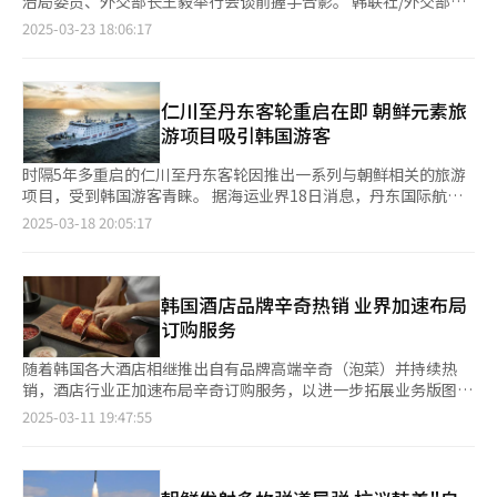
2013年，韩国GFP位列全球第9位；2014年上升至第7位；2020年
治局委员、外交部长王毅举行会谈前握手合影。 韩联社/外交部供
调查于2024年11月29日至12月27日以在线问卷形式进行，覆盖全
的“戴维营三国峰会”上达成安全合作协议。韩美日三国合作加强
地华人及韩侨的文化交流，发挥民间文化使节的作用。 此外，代
娱乐形式，具有独特的全球市场优势。通过此次收购，我们将整合
至2023年期间，韩国稳定保持在第6位；而2024年，韩国的排名进
图（图片严禁转载复制）【图片提供 韩联社】 21日，韩国外交部
球28个国家，面向2.64万名曾接触韩国文化内容的海外受访者。其
2025-03-23 18:06:17
的同时，韩国国内舆论一度将其形容为“准同盟关系”。 然而，
表团还在27日前往大连韩国国际学校，李熙玩次官为130多名学生
Platform934的专业经验与中国市场资源，打造涵盖魔术演出、内
一步提升至第5位。根据最新GFP数据，美国以0.0744的指数位居
长官赵兑烈在日本东京同中共中央政治局委员、外交部长王毅举行
中，菲律宾与中国香港首次被纳入调查范围。 文化体育观光部表
这一外交路线也引发连锁反应，使韩国与中国、俄罗斯的关系显著
举办主题讲座，题目为“光复80周年，成为一体的大韩民国”。讲
容制作和IP开发的完整产业链。”据悉，集团计划率先在中国市场
榜首，俄罗斯（0.0788）、中国（0.0788）、印度（0.1184）和
会谈，双方就修复文化交流促进两国合作达成共识。 双方商定，
示，将以本次调查结果为基础，推动《韩流产业振兴基本法》的具
恶化。尹锡悦在任内从未访问中国，双方高层互动有限；与此同
座介绍独立有功者的献身精神，强调爱国主义教育，并鼓励年轻一
推出魔术演出，并借助现有玩具业务渠道，开发魔术道具及周边产
韩国（0.1656）等紧随其后。英国（0.1785）、法国（0.1878）
努力修复韩中文化交流，提高两国国民之间的相互理解，为进一步
体落实，并为相关产业提供制度保障。未来还计划举办三场韩流综
时，由于韩国加入针对俄罗斯的国际制裁，韩俄关系降至冰点。俄
代继承先烈遗志。 此次韩国政府高规格出席安重根义士殉国115周
品，实现业务协同。 值得注意的是，这并非恒盛集团首次进行跨
和日本（0.1839）分别位列第6至8位，而朝鲜则以0.6016的指数
促进两国实质性合作创造机遇。双方还商定搞活包括人员往来在内
仁川至丹东客轮重启在即 朝鲜元素旅
合博览会，并在阿联酋迪拜设立常设韩流宣传馆，进一步扩大韩流
乌冲突期间，朝鲜向俄罗斯提供军事支援，进一步促使朝俄关系迈
年追悼仪式，不仅是对义士精神的致敬，也凸显出中韩在历史记忆
界布局。早在2023年，恒盛集团就通过子公司HS Beauty成功进军
排名第34位。在GFP评估的145个国家中，不丹（6.3934）、贝宁
的各领域交流。 两国外长高度评价称，自去年5月韩中日领导人会
在全球的影响力。 电影《寄生虫》剧照【图片来源 釜山国际电影
游项目吸引韩国游客
向准军事同盟。 此外，2024年美国总统选举中，特朗普再次当
上的共同关注，对于两国关系的发展具有积极意义。与此同时，26
美妆行业。目前，HS Beauty已在天猫、京东等中国主流电商平台
（4.3156）和中非共和国（4.2347）的指数位列末尾，军事实力相
议以来，韩中关系保持良好发展势头。双方一致认为，相互支持两
节】
选，给韩美关系增添不确定性。特朗普政府倾向于采取孤立主义政
日上午10时，在韩国首尔中区安重根义士纪念馆也举行由安重根义
建立起完善的品牌矩阵，成功运营朝鲜美女、Graymelin、
对较弱。 朝鲜的GFP排名从去年的第36位上升2个名次，GFP高度
国今明两年分别举办的亚太经合组织（APEC）峰会，基于此共识
时隔5年多重启的仁川至丹东客轮因推出一系列与朝鲜相关的旅游
策，动摇美欧关系，并可能在贸易问题上向各国施压。在全球主要
士崇慕会主办的追悼仪式。韩国国家报勋部长官姜贞爱、安重根义
BEAUADD等多个韩国知名美妆品牌，市场表现持续向好。 业内人
评价了朝鲜陆军坦克、自行火炮、多管火箭炮系统，还对空军战斗
深化交流与合作。 双方就中国国家主席习近平出席今年下半年在
项目，受到韩国游客青睐。 据海运业界18日消息，丹东国际航运
领导人纷纷与特朗普政府进行外交协调时，韩国因尹锡悦遭罢免而
士崇慕会理事长金滉植，以及独立有功者遗属、崇慕会员等200余
士分析指出，此次收购展现了恒盛集团从传统制造业向文化娱乐产
机、海军巡逻艇、潜水艇、自由舰数量也给予了高分。从整体上
庆州举办的APEC峰会的相关事宜进行了讨论，并商定携手努力，
有限公司近期接到大量来自韩中两国旅行社及游客有关搭乘“东方
缺席国际外交舞台，这被认为是韩国在全球事务中的一大损失。
2025-03-18 20:05:17
人出席仪式。 朝鲜半岛近代著名独立运动家安重根义士1879年9月
业转型的战略决心。凭借中国庞大的消费市场和Platform934的专
看，相较于武器性能，压倒性的数量获得了国际认可。具体而言，
促成习近平主席访韩，为两国关系的发展创造新的转机，进而收获
明珠8号”客轮的事宜，“东方明珠8号”是往返于仁川和丹东之间
▲未来展望：政局不稳 变数增加 随着尹锡悦被罢免，韩国国内政
2日出生于黄海道新川郡。1905年《乙巳条约》签订后，他毅然前
业IP运营能力，恒盛集团有望在魔术这一细分领域开辟新的增长
朝鲜拥有4300余辆坦克、2600余辆装甲车、8800门野战炮、5500
具体的成果。两国外长还决定，加快韩中自贸协定（FTA）服务投
2.4748万吨级的客轮。 仁川至丹东的客货班轮从新冠疫情暴发的
局进入不确定阶段。分析人士认为，执政党面临重新整合，而在野
往中国上海，寻求恢复国家主权的救国之路。归国后，他倾尽家财
点，进一步提升盈利能力。未来，公司或将持续通过并购整合，进
余门多管火箭炮、100余枚地对地导弹、420余艘海军主战舰艇、
资谈判，为深化韩中经济合作保持紧密沟通。 赵兑烈表示，在国
2020年1月起中断，时隔5年3个多月将于下月20日重启。海运界认
党则可能在即将到来的国会选举中进一步扩大影响力。此外，外
创办三兴学校和敦义学校，致力于培养民族意识，振兴国民教育。
一步完善其在娱乐产业的全球化布局。 位于中国福建省晋江市龙
250余艘登陆舰、20余艘水雷战舰、40余艘支援舰以及70余艘潜艇
际局势不确定性日益加剧的情况下，韩方希望中方在韩半岛问题上
为，由于客运服务时隔多年重新恢复，且目前仁川与丹东之间尚未
韩国酒店品牌辛奇热销 业界加速布局
交、经济和社会改革政策可能面临调整，韩国未来走向仍存诸多变
当祖国沦为日本帝国主义殖民地后，安重根再度远赴海外，与李范
湖梧坑工业区的恒盛集团本部【图片来源 恒盛集团】
等。此外，朝鲜的陆军和空军可动用兵力分别为137万人和6万
发挥建设性作用，引导朝鲜停止挑衅并走向无核化道路。王毅回应
开通直飞航班，两地间的出行需求大量积压。 “东方明珠8号”的
数。 【图片来源 韩联社】
订购服务
奭等志士共同组建抗日义兵部队。1908年，他被推举为义兵将
人，位居全球第6位。 韩国的军事实力在多个领域也表现突出。韩
称，中方在韩半岛问题上的立场不变，今后仍将发挥建设性作用。
经济舱（6人室）为单程15万韩元（约合人民币750元）、往返27
领，在咸镜北道一带率部与日军展开殊死战斗。此后，他辗转俄罗
国现役军人数量达60万人，位居全球第9位；预备军人数量高达
另就中方在韩中暂定措施水域（PMZ）设置构筑物问题，赵兑烈
万韩元，在6月13日之前预约可享受30-40%的折扣。全程15小
随着韩国各大酒店相继推出自有品牌高端辛奇（泡菜）并持续热
斯符拉迪沃斯托克，与义军同袍共议独立大计，并于1909年断指
310万人，位列全球第2位。在武器装备方面，韩国拥有1592架军
说，韩方在西部海域的正当合法海洋权益不能受中方活动的影响。
时，每周一、三、五下午5点半从仁川出发，在船上住宿一晚后次
销，酒店行业正加速布局辛奇订购服务，以进一步拓展业务版图。
盟誓，立下"为国捐躯"的誓言。 1909年9月，安重根在符拉迪沃斯
用飞机（全球第5位）、807架直升机（全球第5位）、236辆坦克
王毅就此表示，两国应在相互尊重海洋权益的基础上继续保持沟
日上午9点可抵达丹东开始观光日程。 丹东国际航运公司统计称，
据韩国酒店行业11日消息，朝鲜酒店度假村于本月7日正式推出定
托克获悉伊藤博文将访问哈尔滨的消息后，决定采取暗杀行动，以
2025-03-11 19:47:55
（全球第9位）、3270门自行火炮及4400门牵引火箭炮（全球第2
通。
仅5月的团队旅行预订人数将达到3800人，其中韩国籍乘客2800
期订购高端辛奇的服务。该服务采用会员制模式，为注册客户提供
震慑敌人。10月26日上午9时许，在哈尔滨火车站，当伊藤博文在
位）、13艘驱逐舰和17艘护卫舰（全球第3位）、22艘潜艇（全球
人、中国籍乘客1000名，特定日期的预订人数接近最大接待乘客
定期配送服务，消费者可根据个人需求灵活选择产品种类、规格及
各国领事队列前接受日军仪仗队致敬时，安重根抓住时机连开三
第6位）。此外，韩国的国防预算为463亿美元，位居全球第14
上限1500人。 与飞机相比，客轮的行驶时间较长，乘客多以中国
配送周期。 值得一提的是，该服务特别推出季节性定制套餐，以
枪，成功击毙了朝鲜半岛殖民化的罪魁祸首。当场被捕时，他高
位。 在评估一个国家的军事实力时，国防预算、国防产业能力以
人为主，但前往丹东的航线韩国乘客反而更多。 由于丹东位于与
满足消费者对时令美食的需求。以夏季套餐为例，包含白菜辛奇、