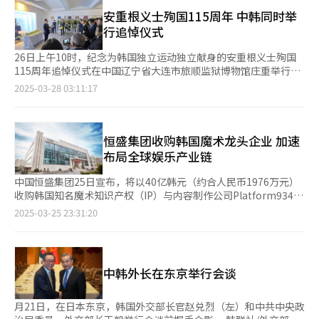
▲执政回顾：改革与争议并存 尹锡悦政府上台后，以“去文在寅
系的建立奠定了基础。1964年至1972年间，韩国派遣了32万名军
电影方面，奉俊昊执导的《寄生虫》以8.3%的支持率连续五年蝉
化”为核心，第一项重大举措便是将总统办公地点从青瓦台迁至首
安重根义士殉国115周年 中韩同时举
人参与越南战争，不仅提升了韩军的实战经验，也为武器现代化提
联最受欢迎韩国电影，《釜山行》（6.5%）位列第二。2024年上
尔龙山。经济政策方面，他强调自由市场经济，推行财政紧缩政
行追悼仪式
供了契机。 自20世纪70年代起，韩国通过大力发展国防产业，逐
映的《破墓》（4.1%）在亚太地区反响强烈，排名第三。 韩流内
策，试图与前政府的“收入主导增长”模式划清界限。 尹锡悦政
步增强了自主国防能力。1970年8月，韩国成立了国防科学研究所
容整体好感度达70.3%，同比提升1.5个百分点。首次纳入调查
府提出涵盖劳动、国民年金、教育、医疗以及应对低生育率
26日上午10时，纪念为韩国独立运动独立献身的安重根义士殉国
（ADD），并于1971年首次实现了M16步枪的国产化许可生产。
的“韩语”领域好感度高达75.4%，超过整体平均水平。在菲律宾
的“4+1改革”方案。其中，医疗改革影响最为深远。政府决定将
115周年追悼仪式在中国辽宁省大连市旅顺监狱博物馆庄重举行。
70年代中期，韩国开始授权生产美国研发的武器和弹药，并于
（88.9%）、印度尼西亚（86.5%）和泰国（82.7%）等东南亚国
2025学年度医学院招生名额增加2000人，以缓解医疗资源短缺，
本次追悼仪式由韩国国家报勋部次官李熙玩率领的政府代表团出
2025-03-28 03:11:17
1979年成功自主研发并投入使用虎头雕级巡逻艇。90年代，韩国
家，整体好感度表现尤为突出。 受访者每月平均观看韩国文化内
但这一决定遭到医生群体强烈反对，导致大批医生辞职，严重影响
席，此外还有国会议员、韩中亲善协会成员、当地侨民等齐聚一
引进了先进的武器系统，并成功开发K1坦克等大型军事装备。进
容的时间为14小时，同比增加2.4小时。其中，电视剧（17.5小
公共医疗体系。尽管医学院学生在3月底陆续复课，但医改风波仍
堂，共同缅怀安重根义士的崇高精神。值得一提的是，今年不仅是
入21世纪后，韩国在无人机、坦克、炮兵、步兵战斗车辆以及F-
时）、综艺节目（17小时）、游戏（15.4小时）和网漫（14.5小
未平息。 国民年金改革方面，政府于2024年9月发布国民年金改革
安重根义士殉国115周年，同时也是韩国光复80周年。韩国政府首
35A隐形战斗机等领域的自主研发和大规模引进方面取得了显著进
时）最受欢迎。菲律宾（24小时）、泰国（20.1小时）和阿联酋
方案，提出未来国民年金缴费标准应根据基金收支状况进行自动调
次派遣次官级（副部）代表团出席，以示重视。 此次追悼仪式在
恒盛集团收购韩国魔术龙头企业 加速
展。 韩国之所以能够迅速崛起为军事强国，得益于丰富的实战经
（19.2小时）等国家的观看时长位居前列。 在消费层面，58.9%的
整。尽管朝野在改革方案上存有分歧，但在尹锡悦遭弹劾期间，执
旅顺监狱博物馆举行，该地是安重根义士1910年3月26日殉国的地
布局全球娱乐产业链
验、强大的战斗力和战略思维。为了确保国家安全，韩国持续投入
韩流体验者表示未来有意购买韩国产品或服务，同比提升8.2个百
政党与在野党达成妥协，通过了将保险费率由9%提高至13%、收
方。仪式依次进行国民礼仪、献花、奉读、“最后遗言”诵读、追
研发和创新尖端武器，不断提升军事力量。在20世纪60年代末至
分点。尤其在沙特阿拉伯（80.7%）、埃及（79.4%）、印度
入替代率由41.5%上调至43%的修订方案。 教育领域，政府推
悼词、追悼演出等环节。仪式结束后，代表团还参观旅顺监狱博物
中国恒盛集团25日宣布，将以40亿韩元（约合人民币1976万元）
90年代被称为“亚洲四小龙”之一的韩国，经济实现了爆发式增
（78.8%）和阿联酋（77.3%）等中东及亚洲国家，消费意愿尤为
出“延长课后托管计划”，以缓解双职工家庭子女的教育问题。劳
馆，并前往旅顺关东法院博物馆，该法院是1910年2月安重根接受
收购韩国知名魔术知识产权（IP）与内容制作公司Platform934的
长，同时通过持续增加国防投资，确保了先进武器系统的引进和自
强烈。最受欢迎的品类包括食品（66.2%）、韩国旅游
动改革方面，政府实施措施减少劳动损失天数，试图改善劳动市场
六次审判并最终被判死刑的地方。 安重根义士在1910年3月26日
全部股权。此次收购标志着恒盛集团在娱乐产业多元化布局上迈出
主研发。此外，韩国通过加强韩美同盟及与美国的军事合作，并学
2025-03-25 23:31:20
（64.1%）、餐厅用餐（64%）和化妆品（57.1%）。 另有63.8%
环境。此外，去年韩国新生儿出生率出现九年来首次回升，被视为
于旅顺监狱被日军处决，遗骸至今未能找到。韩国政府近年来多次
重要一步。根据公告，恒盛集团计划在4月召开的股东大会上最终
习了先进的军事技术和战略思想，进一步巩固了军事强国的地位。
的受访者认为韩流对其购买韩国产品或服务具有影响力，同比上升
尹锡悦政府在应对低生育率问题上的一项进展。 然而，尹锡悦遭
推动在中国境内寻找安重根遗骨的计划，但一直未取得突破。李熙
敲定收购方案，并将Platform934收编为旗下全资子公司。
在评估全球军事实力时，全球火力指数（GFP）被广泛引用作为重
5.9个百分点。其中，印尼（82.7%）、菲律宾（81.6%）与印度
弹劾，使其主导的“4+1改革”进程面临不确定性。 ▲外交政策：
玩次官在追悼仪式上表示：“安重根义士崇高的爱国忠心至今未曾
Platform934作为韩国魔术产业领军企业，其核心资产包括SBS热
要参考依据。GFP通过对武装规模、技术装备、资金支持、现代技
（79.5%）的影响程度尤为显著。 然而，随着韩流影响力的扩大，
从“战略模糊”到“战略明确” 尹锡悦政府在外交上采取与前任
被遗忘，这是留给所有人的伟大遗产。政府将尽最大努力，组建并
门综艺《The Magic Star》的完整IP版权及衍生业务权。这档魔术
术水平、军事预算等60项综合指标进行全面评估，对各国的军事实
相关负面认知也有所上升。认为“韩流存在负面因素”的受访者比
政府截然不同的路线，强调“战略明确性”，全面加强与美国、日
中韩外长在东京举行会谈
运营民官合作协议体等，以推进义士遗骸的挖掘工作"。 当天的追
竞技真人秀节目自开播以来，凭借创新的魔术竞技模式和专业级舞
力进行排名。全球火力指数的数值越接近0，表明该国的军事力量
例达37.5%，同比上升4.9个百分点，创下近五年新高。主要原因
本的关系。他主张“基于民主价值观的外交”，积极推动韩美日合
悼仪式上，担任韩中亲善协会宣传大使的韩国Popera组合
台呈现，持续刷新收视纪录，在韩国魔术市场占据重要地位。此
越强。但GFP的评估范围并不包括核武器等非对称战斗力。 从GFP
包括“过于商业化”（15%）、“朝鲜带来的国际威
作。 在尹锡悦主导下，韩美两国成立“核磋商小组”（NCG）以
Duoaim进行追悼演出。自2015年以来，Duoaim每年都会参加在
外，该公司还具备大型魔术巡演全案策划能力，已成功打造多个全
的排名来看，韩国的军事实力在过去十年中呈稳步上升趋势。
月21日，在日本东京，韩国外交部长官赵兑烈（左）和中共中央政
胁”（13.2%）以及“需保护本国文化内容”（11.8%）等。 本次
应对朝鲜核威胁，韩日恢复“穿梭外交”，并在2023年8月举行
旅顺监狱举行的追悼仪式，以音乐缅怀安重根义士，同时通过与当
国巡回演出项目。 恒盛集团相关负责人表示：“魔术作为跨文化