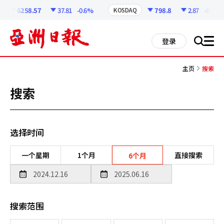
코
인
6258.57
37.81
-0.6%
798.8
2.87
-0.36%
KOSDAQ
정
보
all
登录
搜
men
索
主页
搜索
搜索
选择时间
一个星期
1个月
直接搜索
6个月
搜索范围