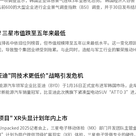
。华为早在
前600的大型企业进行企业景气调查指数（BSI）调查，并于30日发布结
研发自主应用处理器（AP）麒麟9000s，该芯片由中国晶圆代工厂中芯国
钢铁企业的海外生产设施转移计划也将变得更加复杂。 本次关税措施也将对
是“将梦想和想象变成现实的企业”、“不断开创新世界的企业”，以及
，自2022年2月（91.5）以来连续36个月低于基准线（100）。韩国企业
终用于华为Mate 60 Pro智能手机。华为在过去十年间已投入约1.2万亿
不可避免的负面影响。据悉，每生产一辆汽车需要1吨钢铁和250公斤的
。李在镕强调：“在困难和挑战面前，我们更要提前布局、提升实力，当
机时期（2008年5月至2009年4月）。BSI是反映企业对景气状况看
佐治亚州的HMGMA工厂为中心，将当地产
 从行业来看，制造业和非制造业的BSI分别为86.5和
，在主流市场凭借政府补贴的低价策略占据优势，韩国企业必须向高端市场
加， 不仅是整车行业，零部件以及家电行业的负担也将进
 三星市值跌至五年来最低
的细分领域，医药品、电子及通信设备接近基准线，但其余领域均未超过1
金杨澎（音）则认为，中国在主流市场的低价竞争扰乱半导体市场秩序，
中，钢铁占原材料比重较高，目前三星电子和LG电子分别在南卡罗来纳州
材料及制品的BSI最低，为80，其次依次为汽车及其他运输设备（83.3
市场
值排名中依旧位列榜首，但市值规模降至五年以来最低水平。这一变化原
产钢板等应对方案。 特朗普考虑对半导体征收关税也令业界紧张
油精炼及化学产品（85.7），食品饮料及香烟（86.7）、木材、家具、纸
等AI芯片巨头的主要供应商。中国则集中力量研究HBM带宽优化技术，
现，导致整个集团业绩受到拖累。与此同时，造船与军工行业的繁荣推动H
重较高的韩国半导体企业将首当其冲受到冲击。韩国半导体业界相关人士
备（89.5）等也均处于较低水平。非制造业方面，休闲、住宿、餐饮及专业
（音）指出，韩国的研发侧重硬件制造，而中国则更加注重系统级应用，
年前排在第10位的乐天集团受流动性危机影响，正在面临跌出前20名的风险
少，即使在美国境内建设内存工厂，预计补贴效果也将大打折扣。 但也有意见认
达到107.1，显示出良好的发展势头，与不景气的建筑业（64.3）形成鲜明
。 面对美国的半导体设备出口管制，中国加快推进设备
集团市值为543.33万亿韩元（约合人民币2.73万亿元），较前一年的70
通用内存芯片的价格已大幅下降，而高带宽内存（HBM）芯片方面，SK
月低于100，长期处于低迷状态。大部分企业对当前经济持悲观态势，对未来
8纳米级别光刻机量产，并启动7纳米以下EUV光刻机研发。北方华创（NA
旧稳居韩国集团企业市值第一，但市值已经降至2019年514.11万亿韩元以
九成，因此关税造成的实际影响有限。
协经济产业本部长李相浩（音）表示：“随着美国新政府上台，经济不确
亚迪"同技术更低价"战略引发危机
则研发等离子刻蚀设备。去年中国半导体设备国产化率目标为40%，多数
向英伟达的高带宽存储器（HBM）
影响，BSI指数已连续两个月仅保持在80点左右。若企业体感景气持续
自国家集成电路产业投资基金。相比之下，韩国尚无光刻机制造能力。 【图片来源 GettyImagesBank】
）半导体领域的竞争力下降。此外，通用内存竞争加剧、价格下降，以及
，政府需尽快提出相应对策，以恢复产业活力，促进经济健康发展。”
比增长12.81%，以此成功
新能源汽车销量冠军，比亚迪此次携旗下紧凑型电动SUV“ATTO 3”进
成绩主要在于SK海力士在HBM领域的竞争优势，并借助AI半导体的上涨
尤其是中型汽车制造商倍感压力。 ATTO 3作为比亚迪的全球战略车
球市场累计销售超100万辆。此次在韩国市场，ATTO 3的基础售价为301
集团则略微增长0.9%，市值为141.66万亿韩元，排名保持在第四位。 HD
韩国政府提供的新能源汽车补贴政策下，消费者实际购买价格有望降至2000
涨至76.84万亿韩元，排名第五。HD现代集团在HD现代海洋解决方案的上
目" XR头显计划年内上市
动车型，这一定价优势明显，对韩国中型车企的市场份额形成了直接冲击。 根
其他排名前十的集团包括塞尔群集团（43.06万亿韩
，自16日品牌发布会及预售启动以来，ATTO 3的预售订单量已在短短一
 Unpacked 2025记者会上，三星电子移动体验（MX）部门开发团队主管
元）、韩华集团（41.46万亿韩元）、Kakao集团（35.04万亿韩元）和N
lus版本占比高达99%，成为消费者首选。Plus版本配备通风座椅、空气净化
目”计划为用户提供顶级扩展现实（XR）体验，三星电子凭借专业的硬件