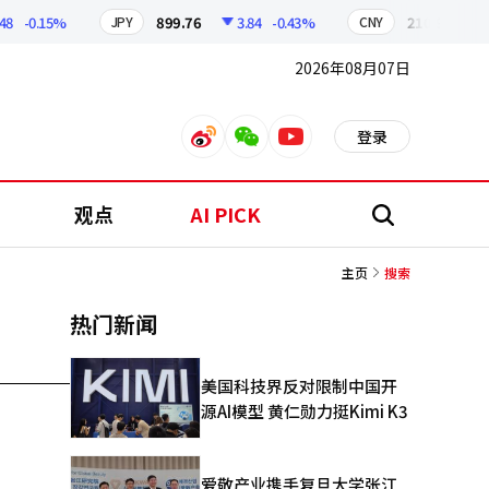
-0.15%
899.76
3.84
-0.43%
210.96
0.0
JPY
CNY
2026年08月07日
登录
weibo
weixin
youtube
观点
AI PICK
搜
索
主页
搜索
热门新闻
美国科技界反对限制中国开
源AI模型 黄仁勋力挺Kimi K3
爱敬产业携手复旦大学张江