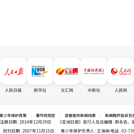
过转型期。 比亚迪的这次进军韩国市场，不仅展示了中国汽
页
汽车市场加速变革，最终受益的将是韩国消费者。未来几个月，韩国汽车
虑到各车型的优缺点，若价格差异超过1000万韩元，偏好“性价比”的
【图片来源 比亚迪韩国】
用车部门负责人赵仁哲表示：“ATTO 3的目标客户群体是年轻且追求合理
 3的上市预计将对KG Mobility、雷诺韩国和韩国
冲击。其中，KG Mobility是唯一销售中型电动SUV Torre EVX的
 3贵出1000万韩元以上。即便考虑到车型级别差异，价格差距仍不容忽视。
Scenic E-Tech
 EV”这两款小型SUV，这与ATTO 3的市场竞争重叠，预计售价都将超过4000万
BYD能够在韩国市场站稳脚跟，偏好性价比的消费者
，现代汽车和起亚等韩国本土车企也有可能受到影响。实际上，BYD在
厅和售后服务（AS）网络，并专注于质量管理。此外，BYD还计划在今
电动SUV“海狮7”（SEALION 7）等新车型，进一步扩展电动汽车产品线。
人民日报
新华社
文汇网
中新社
人民网
青少年保护政策
著作权规定
读者提供新闻线索
新闻稿件投诉负
注册日期 : 2014年12月29日
《亚洲日报》发行人及总编辑 : 郭永吉、
|
创刊日期 : 2007年11月15日
青少年保护负责人 : 王海纳 电话 : 02-739
|
|