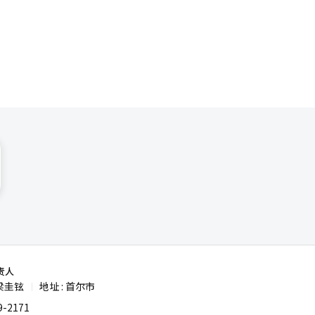
市场的竞争
消费者可能
消费的人
公司，售价
两款车均使
韩元。由于
进入韩国市
年推出中型
 【摄
责人
梁圭铉
地址 : 首尔市
|
-2171