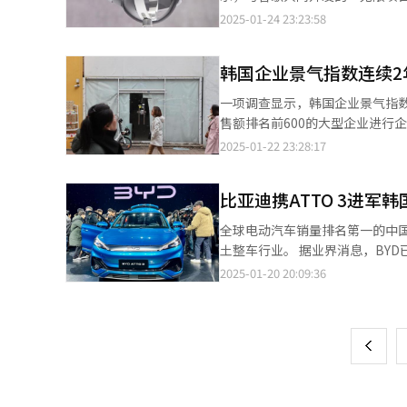
（31.51万亿韩元）。韩华集团受益
门以及瑞典音响品牌Dirac®
境的深刻理解以及广泛的Galaxy生态系统，
2025-01-24 23:23:58
13.07万亿韩元，连续三年排名
29%，京畿道占34%，其余地区占37%。 业内专家指出，比亚迪选择ATTO 3作为首款
歌及高通合作开发XR设备，此次
机，不得已以乐天世界塔为担保，
远的战略意义。该车型不仅在全
（MR）设备Vision Pro
得韩国消费者青睐，助力比亚迪迅速打开市场并提升品牌影
韩国企业景气指数连续2
Vision Pro展开竞争之意。 此次发布会上展出头显原型，但具体规格尚未公开。金基焕强调，XR项目的起点和核心
而韩国通用、雷诺韩国和KG Mo
是与谷歌的紧密合作，操作系统（O
一项调查显示，韩国企业景气指数已连续2年11个月呈下
打破这一既定格局。 目前韩国中型车企中，仅KG Mobility推出了电动车型Torres EVX，但去年的销量表现并不理
合。 金基焕进一步解释称，这种合作超越硬件和软件，同时涵盖操作系统、人工智能模型、终端设备、内容与服务等
售额排名前600的大型企业进行企
想，仅售出6000辆。更具讽刺性
多个领域，堪称两家企业合作的里程碑
上月的97.3大幅下降12.7点。
2025-01-22 23:28:17
指出："在使用相同核心技术的情况
Android XR平台的未来充满信心。 谈及选择以头显为首款Android XR设备的原因，金基焕表示，三星能够
再现类似跌势。 BSI是反映企业对景气状况看法的指标，数值高于100，表示看好经济景气的企业居多，低于100则相
是雪上加霜。" 韩国通用和雷诺韩国的电动化转型同样面临挑战。两家公司计划于2025年推出各自的紧凑型电动SUV
技术为用户提供最丰富的体验，
反。自2022年4月以来，BSI预期值已连续35个月低于基
——Equinox EV和Sceni
XR体验。同时，该设备还注重
比亚迪携ATTO 3进军
度将大于制造业（93）。虽然制造
专家预测，即便这些车型采取激进的
现。 此外，Android XR平台的首要优势在于通用性，可适用于头显和智能眼镜等多种设备形态。三星计划以XR头显
2020年7月以来的最低水平。 在非制造业的细分领域，信息通信（56.3）、建筑（76.2）、批发零售（83.3）、电
不会止步于ATTO 3。据悉，企业
全球电动汽车销量排名第一的中国
的推出为起点，未来继续开发智能
力、燃气和水务（84.2）、休闲
7"（SEALION 7）。这一
土整车行业。 据业界消息，BYD已经开始销售其首款国内车型——紧凑型电动SUV“ATTO 3”。自2022年推出以
升不同设备之间的互联体验，X
协指出，这一趋势主要源于内需持续低迷，导致消费疲软。 制造业
竞争。 现代和起亚凭借其强大的品牌影响力和成熟的电动车产品线，如IONIQ系列和EV系列，在短期内仍能保持市场
来，ATTO 3在全球市场已售出
2025-01-20 20:09:36
页
新。 当地时间22日，在美国圣何
信设备（105.3）等行业的表
优势。这些车型在韩国本土市场已经建立了良好口
电的续航里程在常温综合工况下为321公里。 BYD将在韩国市场推出ATTO 3的标准版和
准线，其余五个行业预计经营状况将进一步恶化。 在调查的各部门BSI预测值中
更加严峻。一位韩国汽车产业协
韩元（约合人民币15.8万元）和3
一
益性（90.7）、就业（91.5）
以生存的价格优势正在被比亚迪
韩元，在东南亚的售价则为3000万韩元左右。 由于使用LFP电池，预计ATTO 
库存指数超过基准值100，反映出库存过剩
上
更大的生存压力。" 随着比亚迪在韩国市场的逐步扩张，韩国汽车产业可能面临重要转折点。现代和起亚需要进一步
此，由于其本身较低的售价，实际购
（音）表示，高汇率和油价上涨
巩固高端市场地位，而中型车企则
月正式交付之前敲定。 ATTO 3瞄准的是电动汽车热潮中的小型SUV市场，尤其是在暂时性需求停滞的背景下。现代
业信心长期低迷，可能对投资和就业等实体经济领域
议，韩国中型车企应该加快电动
汽车的Casper Electric和起
的一处空置门店【图片来源 韩联