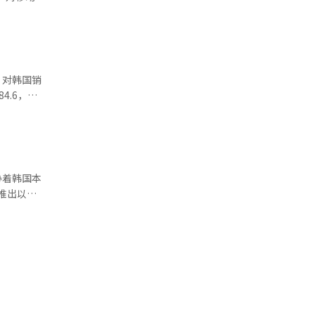
地区订单占
流动性危
混合现实
售乐天租
能够快速赢
，并明确与
势入局或将
验巧妙融
4.6，较
行业分析师
成功类比，对
4年9个月
y来说无疑
最高水平的
表现。有行业
的硬件表
，创下自
胁着韩国本
分，为了提
趋势。韩经
步加剧市场
续推进创
池，一次充
则接近基
，他们赖
4000万
预期。其中，
可能会面临
计将在2
告称，若企
家建
争。此外，
tric的起售