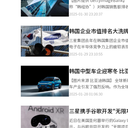
【图片提供 GettyImageBank】 一项调查显示，韩国企业体感景气连续3年呈恶化态势。 韩国经济人协会（以下简
场的差异化竞争力来保持领先地位。 与韩国高度依赖出口不同，中国国内IT企业大规模采购本土芯片
弱韩国钢铁产品的价格竞争力。 美国征收高额关税后，位于美国境内的生产设施将成为唯一的受益者。目前现代制铁
管理，以应对当前挑战。 三星电子会长李在镕在2022年上任时曾在公司内部网发表题为《挑战未来》的就职演讲。
称“韩经协”）对韩国销售额排名
2004年成立海思半导体，并成功
正考虑在美国投资建设电炉炼钢厂，韩国
他表示，未来的“三星精神”应
月企业景气指数（BSI）为87.3
2025-01-30 23:20:37
（SMIC）采用7纳米制程代工，最
大量使用钢铁和铝的汽车行业造成
术让人类社会更加富裕的企业”
呈现恶化态势，持续时间远超金融危
行半导体研发。 目前，业界对中国半导体技术水平评价不一。汉阳大学融合电子工程学系教授朴在勤表示，中国持续
车集团从韩国进口钢铁和铝，在美国运营北美工厂。 现代汽车计划以位于
更加果敢地迎难而上的时刻。” 图为三星江南“Galaxy Studio”以地铁为概念的数字立面全景。【图片来源 韩联
值高于100，表示看好经济景气的企业居多，低于100则相反。
扩展DRAM和NAND市场份额
量提高至每年118万辆，关税措施的落地将导致成本负担增
韩国企业市值排名大洗牌
社】
88，均未达到基准线。在制造业
保竞争力。韩国产业研究院专家
一步加重。冰箱、洗衣机等产品
中，金属及金属加工产品和非金属
的整体竞争力尚未受到致命威胁。 实际上，中国针对韩国的高端芯片也已经发起挑战。目前，韩国企业在HBM
三星集团去年在韩国集团企业市
分别建有生产基地，家电制造企业正在考虑购买美国
服装、皮革、鞋类（84.6）、石
占据主导地位，成为英伟达、超威
电子在半导体竞争力上的疲软表
不已，若政策落地，对美出口比
（87.5）、通用及精密机械设
传输速率。汉阳大学教授白瑞仁
团和韩华集团排名迅速上升，而三
2025-01-29 23:10:55
税将导致美国市场对半导体的需求减
术、事业支援服务等行业的BSI均
升HBM领域的研发能力后，全球HBM市场格局可能发生变化
韩国交易所29日数据，去年年底三星
为，由于中国企业供应链的扩大，
前，BSI的预测值也连续35个
国产化。上海微电子已实现90-2
韩元下跌23.44%。三星目前依
三星电子占据了全球市场份额的
缺乏信心。针对这一情况，韩经
韩国中型车企迎寒冬 比
攻刻蚀与沉积设备，中微半导体
平，主要原因在于三星电子股价下跌32.23%。 三星电子业绩不佳的部分原因是面
加剧，加上地缘政治风险等因素的
供应延迟，导致在人工智能（AI
【图片来源 比亚迪韩国】 全球新能源汽车领军企业比亚迪（BYD）于1月16日正式宣布进军韩国市场，此举在韩国汽
低增长结构可能会长期化。因此
持续低迷等多重问题，也让公司面临危机。 相比之下，SK集团市值为202.73万亿韩元，同
车产业引发了强烈反响。作为全球
夺回三年前失去的亚军位置。这一
场，其具有竞争力的定价策略令韩国本土车企，
2025-01-28 01:06:30
股价上涨22.9%。 LG集团旗下LG新能源和LG化学二次电池与石化业务疲软，导致集团市值下跌23.88%至144.65万
型，自2022年推出以来，已在全
亿韩元，排名下滑至第三位。现代汽车
（约合人民币15.2万元）。在
集团以123.93%的增幅，市值
三星携手谷歌开发"无限项
间。相较于现代和起亚的同级别电
业的繁荣上受益，市值排名从前一年的第10位跃升至第5位。 
亚迪韩国于本月23日公布的数据
近日在美国圣何塞举行的Galaxy
元）、浦项制铁集团（42.5万亿韩
1000台。其中，ATTO 3 P
示，与谷歌共同开发的“无限项