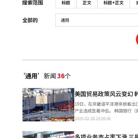
搜索范围
标题
正文
标题+正文
全部的
‘通用’
新闻
36
个
美国贸易政策风云变幻 
19日，在京畿道平泽港停放着出口汽车。【图片来源 韩联社】
产业造成显著冲击‌。 韩国银行（央行）于20日在《主力产业监测报告》中就今年半导体行业局势预测称，随着美国
特朗普政府的上台，政策不确定
2025-02-20 23:59:36
出口呈转好态势，但受通用半导体需
口方面，央行预测，尽管北美市
多项业务市占率下滑 三
以及当地生产规模扩大，韩国汽车出口将逐渐呈减少态势。 针对