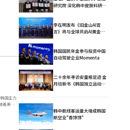
研究院 深化韩中皮肤科研合
作
李在明发布《旧金山AI宣
言》将与全球共启AI黄金时
代
韩国国民年金参与投资中国
自动驾驶企业Momenta
二十余年寻访安重根足迹 金
月培新书《韩国独立运动圣
地：向旅顺口追问历史》出
版
值的半导体
韩中航线客运量大增成韩国
出
航空业"香饽饽"
政策的加强