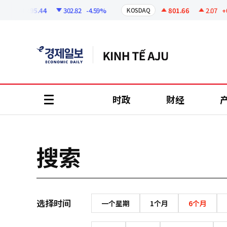
코
인
6295.44
302.82
-4.59%
801.66
2.07
+0.
KOSDAQ
정
보
时政
财经
all
menu
搜索
选择时间
一个星期
1个月
6个月