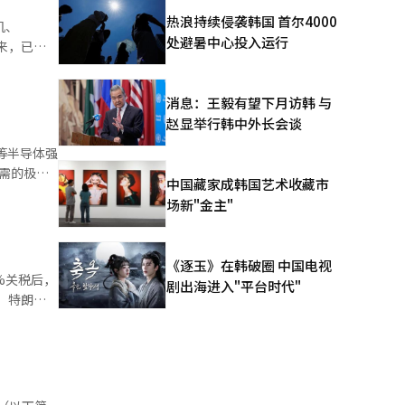
业景气萧条
热浪持续侵袭韩国 首尔4000
机、
了该行业的
处避暑中心投入运行
TCL等中
强同盟国合
消息：王毅有望下月访韩 与
中国厂商也
6838亿
赵显举行韩中外长会谈
球智能手机
大企业更为
等半导体强
国出口减幅
步伐加快，
需的极紫
中国藏家成韩国艺术收藏市
而服务器市
自主研发
场新"金主"
字
DDR5、
元化，导致
，韩国的总
）等。 面
《逐玉》在韩破圈 中国电视
%关税后，
剧出海进入"平台时代"
价格还低约
下半年量产
5美元，跌幅
遭当头一
用最新
321层和
征收25%
，从智能手
美国制裁无
NAND市
将进一步削
并加强组织