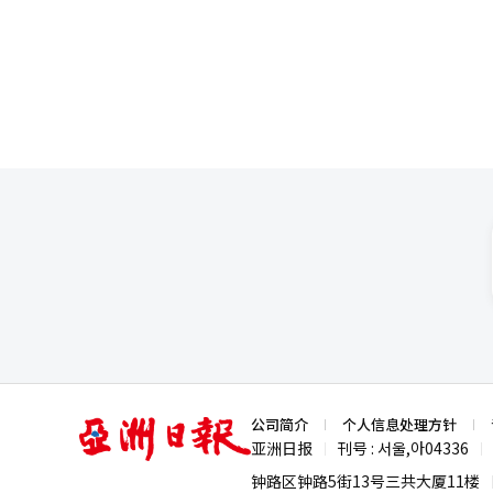
政府也可能需要考虑出台相关政策，帮助本土中型车企度
价为2740万韩元。 这两款车均使用高能效的NCM（镍钴锰）电池，在性能上较ATTO 3更受好评，但ATTO 3在车辆
车品牌的实力，更可能推动韩国
尺寸和内部空间方面略占优势。考
态势值得持续关注。 
会倾向选择ATTO 3。 从长远来看，有分析认为，比亚迪的进入有助于提升消费者对“中国制造”品牌的接受度，并
消除相关负面认知。BYD韩国乘
群。我们力求为客户提供能够毫无负担地体验的最佳价格。” ATTO
通用（GM）等国内整车制造商造成直接
为4438万韩元，价格比ATTO
用LFP电池，补贴政策差异预计不会太大。 雷诺韩国和韩国通用计划在今年分别进口并销售“
electric”和“Equinox
这两款车需要进口，并受到高汇率的影响，降价空间有限。 如果
可能会倾向选择比亚迪。长远来看
场的同时，已在全国范围内建设展
电动轿车“海豹”（SEAL）和中型
影 记者 崔锦宁】
亚
公司简介
个人信息处理方针
洲
亚洲日报
刊号 : 서울,아04336
|
|
日
报
钟路区钟路5街13号三共大厦11楼