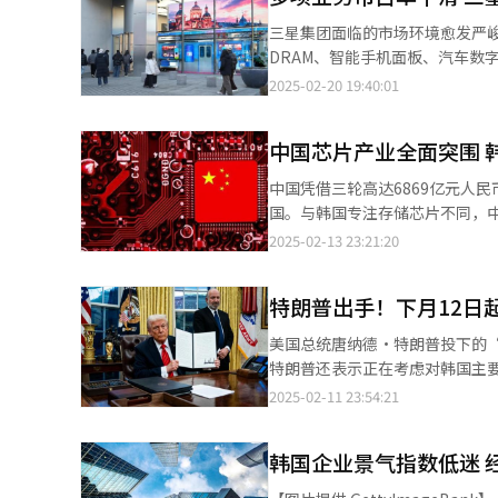
景气疲软及供应过剩等因素影响
三星集团面临的市场环境愈发严
以及中国房地产市场复苏缓慢等
DRAM、智能手机面板、汽车数字座舱等五大
风险。 然而，在造船业方面，央行持积极态度。报告称，在造船业景气持续好转的背景下，以环保和高附加值船舶为
续19年稳居全球市场第一。然而，2
2025-02-20 19:40:01
中心的订单持续增加，收益性得
国厂商推出大量低价电视产品，导致市场竞争加剧。 智能手机业务同样受
作以及美国对华制裁带来的反射性利益等，有望对
21.7%，但2024年下滑至1
布的《美国普遍关税对韩国出口的
中国芯片产业全面突围 
相继进入折叠屏市场，对三星的领
美元）减少1.8%（125亿美元
销量将从2024年的12.1亿部小幅增至2025年的12.3亿部。 
中国凭借三轮高达6869亿元人
严重，且大部分产业出口都将遭
43.1%下降至2023年的42.
国。与韩国专注存储芯片不同，
将分别达到18.59%、21.17%和50
市场竞争日趋激烈。公司预计，存
外光（EUV）光刻机以及人工智
2025-02-13 23:21:20
场的需求则受GPU供应情况影响，可能出现波动。 此外，三星智能手机面板的市场
GPU和半导体设备，以减少对外依赖。 中国第一大DRAM企业长鑫存储（CXMT）快速扩大产能
年的41.3%。中国面板制造商京东方
业遭到威胁。长鑫存储已量产17-1
座舱市场份额亦从2023年的16
特朗普出手！下月12日
LPDDR5X（低功耗存储）。2
竞争格局发生变化。三星在该领域的主要
月产量约为114万片（三星电子68万片
美国总统唐纳德·特朗普投下的
对市场份额下滑的压力，三星正加快布局高端市场，以
通过低价策略引发存储芯片价格战
特朗普还表示正在考虑对韩国主要出口产品
应，并加大对高价值产品的投入，
5%。去年7月，通用PC DRAM产
当地时间10日签署文件，宣布从
2025-02-11 23:54:21
首批2nm工艺芯片。目前，该公司
高达35.7%。长鑫存储的DDR5早期良率
棒。 在特朗普第一任期时根据2018年的《贸易扩张法》第232条，以国家安全为由对全球钢铁产品征收25%的关
的“环绕栅极”（GAA）晶体管技术，以提升芯片性能和能效
距也正在迅速缩小。长江存储（YM
税，韩国通过谈判获得了263万
8K、OLED及高端生活方式电
286层产品。存储芯片的层数决
韩国企业景气指数低迷 
的关税。 分析称，此次关税措施将令本就因供大于求和全球需求减少而持续低迷的钢铁行业遭受更大的挑战。作为全
机面板延伸至IT设备、汽车和游戏显示器等新兴市场。 不过，三星内
法获得荷兰ASML的EUV设备
球最大的钢铁市场，若美国将中
汽车电子行业，仅依靠价格和品