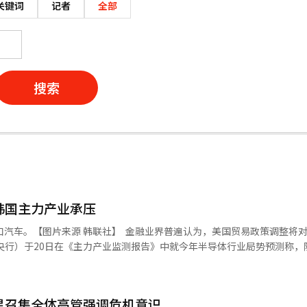
关键词
记者
全部
搜索
韩国主力产业承压
 ‌ 金融业界普遍认为，美国贸易政策调整将对韩国主力
性持续加剧，韩国半导体产业面临的下行风险显著增强。尽管今年高附加
求不振等多重因素影响，预计半导体整体出口的增长势头将有所放缓。 在汽车
场需求强劲，但由于在欧洲地区的销售表现低迷，加之美国贸易保护主义
星召集全体高管强调危机意识
石油化学产业的市场分析，央行指出，受全球制造业