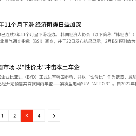
于海洋及航天业务的强劲表现，排名从第11位上升至第8位。 乐天集团市值为
的音响系统等豪华配置，成为吸引消费者的重要亮点。从地区分布来看，首尔
已经占据提供逼真XR体验的独特地位。 三星早在2023年1月就宣布与谷
下滑，从2021年的第10位跌至2023年的第19位。乐天集团去年年底面临
进军韩国市场的车型，具有深
活动上首次公开XR头显原型，这款头显旨在提供类似苹果去年2月发布的
采取出售低收益资产的自救措施。去年12月，乐天集团以1.6万亿韩元出
球市场获得了广泛认可，其出色的产品力与极具吸引力的价格定位，使其
的虚拟与现实无缝交互体验。MX部门社长卢泰文此前透露，XR头显计划年内推出
赁，开始对旗下子公司进行整合。 【图片来源 韩联社】
响力。 在韩国汽车市场，现代和起亚是绝对的主导力量，
年11个月下滑 经济阴霾日益加深
bility等中型车企则主要依靠价格优势维持市场份额。然而，比亚迪的强
S）Android XR平台是三星与谷歌合作的结晶，两家企业的优势与经
滑趋势。 韩国经济人协会（以下简称“韩经协”）对韩国销
业景气调查指数（BSI）调查，并于22日发布结果显示，2月BSI预测值为8
的是，Torres EVX采用了比亚迪提供的电池技术。一位不愿具名的汽车
。他以三星和谷歌共同打造的Wear OS在Galaxy Watch系列中的
这是自2020年4月因新冠疫情冲击导致指数下跌25.1点以来的最大降幅，时隔
下，消费者很可能会选择价格更具优势的比亚迪产品，这对KG Mobilit
凭借尖端
头显可以通过出色的显示屏、传感器、光学技术及摄像头等，为用户带来
准值100。 从行业来看，非制造业（81.4）预计受冲击的程
c E-Tech。然而，比亚迪ATTO 3的提前入市，可能严重影响这些新车型的市场
长期佩戴的舒适性，通过对大量头型数据的分析优化设计，实现轻便与平衡
韩国市场 以"性价比"冲击本土车企
业BSI预测值较上月回升8.8个百分点，非制造业却下降了3.5个百分点
定价策略，在品牌影响力和售后服务网络方面仍难以与比亚迪抗衡。 比亚迪显然
计划在2025年下半年陆续引入中型轿车"海豹"（SEAL）和中型SUV"海狮
企业比亚迪（BYD）正式进军韩国市场，并以“性价比”作为武器，威
眼镜形式设备。金基焕称，“无限项目”是Galaxy庞大生态系统的一部
、住宿和餐饮（85.7）、运输和仓储（91.7）等行业的经营预期均呈恶化
产品矩阵的快速扩张战略，将为韩国消费者提供更多样化的选择，同时也将进一
R技术的开发始终考虑与智能手机的协同效应，以满足用户与企业需求，持
方面，通用及精密机械设备（126.3）和电子及通
超过100万辆，是BYD的代表车型之一。该车搭载磷酸铁锂（LFP）刀片电
塞举行的Galaxy Unpacked 2025上展出XR头显。【图片来源 三星电子】
现预计较为乐观，但医药品、非金属材料及制品、汽车及其他运输设备等行业
碑，具备稳定的客户群体。 然而，对于韩国中型车企而言，情况则
Plus版，售价分别为3150万
，内需（86.2）、投资（87.9）、收
会的高级分析师指出："中型车企不仅面临产品线匮乏的问题，更重要的是
330万韩元，价格仅高于中国大陆地区。相比之下，ATTO 3在日本的售价为
、资金状况（92.7）、出口（97.5）、库存（102.5）等指标均表现出负面
瓦解。如果不能在短期内提出有效的应对策略，这些企业在电动化转型中
3在韩国的补贴额度不会太高。尽管如
的现象，成为经济下行压力的重要信号。 韩经协经济产业本部长李相浩
3
下
1
2
4
买价格有望在2000万韩元后半。ATTO 3的补贴方案尚未最终确定，预
等因素加剧了国内外经济环境的不确定性，导致企业信心持续恶化。他警
需要重新定位市场策略，在产品创新和服务体验等方面寻找新的竞争优势。 专
产生过度抑制作用。 上月30日，市民经过首尔中区明洞商业街
一
化转型步伐，同时在细分市场中寻找独特定位，避免与比亚迪直接价格竞
亚的EV3在这一市场的表现良好。EV3的售价起步为3995万韩元，Casper Elec
社】