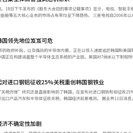
，该产业的生产和出口难以实现大幅增加。钢铁行业方面，由于韩国建筑
峻。18日下午发布的《股东大会目的事项记载事项》显示，电视、智能手
因素，该行业将持续低迷。此外，美国计划征收25%的关税，进一步加剧
核心业务的市场占有率均呈下降趋势。 三星电视自2006年以来，已连
023年的市场占有率为30.1%，预计2024年降至28.3%。主要原因在于
到进一步改善。此外，特朗普政府放松包括化石燃料在内的能源政策、加
到挑战。三星电子2022年全球市场份额为
韩国造船业产生积极影响。 同时，IBK企业银行经济研究所日前发
8.6%（推测值）。尽管三星不断推出高端智能手机，但华为、小米、OPPO等
影响》报告中指出，若美国政府实施普遍关税，韩国的总出口额或将同比（
韩国领先地位岌岌可危
先地位构成威胁。三星方面表示，受AI智能手机需求增长带动，预计全
）至4.6%（312.6亿美元）。报告中预测，中小企业对美国出口的打击将比
半导体业务也面临挑战。DRAM市场份额自2022年的
民币的政府补贴，以及强劲的半导体内需，正在以惊人速度追赶韩国和美国
受重大冲击。在主要出口产品中，汽车、通信设备和精密化学产品的对美
2%，预测2024年继续降至41.3%。三星电子分析认为，主要竞争对手的追赶
中国正在构建涵盖整个半导体生态系统的产业链。美国对7纳米以下制程所
.23%‌。
储市场方面，移动端和PC端的库存调整可能持续至2024年第一季度，
能（AI）加速器所需的高带宽存储器（HBM）实施出口管制后，中国加快
份额从2023年的50.1%降至2024
，导致韩国半导体产
（BOE）向OPPO、Vivo等品牌供应面板，对三星市场份额造成冲击。 汽车数
8纳米制程的DDR4、LPDDR4X等主流DRAM，并成功投产12纳米级别的
.5%下降至2024年的12.4%。主要原因在于全球汽车制造商加速供应链多
起对进口钢铝征收25%关税重创韩国钢铁业
020年长鑫存储的晶圆月产量仅为4万片，但去年已增至20万片。相比之下
对手包括LG电子、大陆集团（Continental）和松下（Panasonic
，SK海力士46万片），由此可见长鑫存储正在迅速追赶。 此外，中国企业还
“关税炸弹”终究还是直接影响到了韩国，在宣布对进口钢铁和铝征收25
维持竞争优势。 在半导体领域，公司决定减少通用型产品的供
。目前，中国制造的DDR4价格仅为韩国产品的一半，甚至比二手产品
汽车和半导体征收关税，韩国经济前景难测。 据业界11日消息，特朗普
例如高带宽存储（HBM）和DDR5等。与此同时，三星电子计划于今年
品（DDR4 8Gb 1Gx8）的固定交易均价为2.1美元，今年1月已降至1.3
下月12日起，对所有美国进口钢铁和铝征收25%的关税，令韩国钢铁行业
已开发出基于2nm工艺的Exynos芯片，并完成样品制作。2nm制程采
仅为20%，但经过持续优化，目前已提升至80%。 NAND闪存领域的技术差
。 在电视业务方面，三星将聚焦98英寸Neo QLED
TC）本月已开始量产294层NAND闪存，而SK海力士和三星电子分别量产
吨的免税配额。业内相关人士表示，最糟糕的情况是在配额量不变的情况下
视，强化其在高端市场的竞争力。同时，在面板领域，三星计划拓展产品线
定存储容量和密度，是关键竞争指标，中国企业已逼近韩国。长江存储受
经济不确定性加剧
部普遍认为，在快速变化的半导体、显示面板和
，导致产品在质量和稳定方面落后，但业内普遍认为，韩国企业仅能依靠在高端
国低价产品拒之门外，中国产品将转而涌入东南亚、欧洲等世界各地，这
质已难以维持竞争力。因此，公司管理层需要具备更强的战略决策能力，