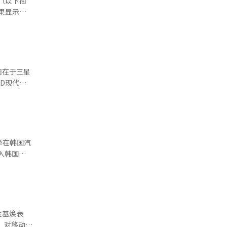
果显示，1
际
“以独有技
体感景气持续
元人民币进
铝。现代汽
前正是需要
法的指标，数
转型，以确
00。其
但韩国企业
和田纳西州
）、纤维、
因在于三星
张
以提升数据
D现代集
称，上调关
、科学技
未来中国提
。 据
对比。 此
9.69万亿
海力士和
发展前景
URA）主
来的最低水
定性进一步
研发资金来
恶化，经济
代工业务的
入韩国市
势头推动
5万韩元
现代
万韩元区
市与造船行
据比
周内突破
金基焕表
AVER集团
系统、电动尾
、对移动环