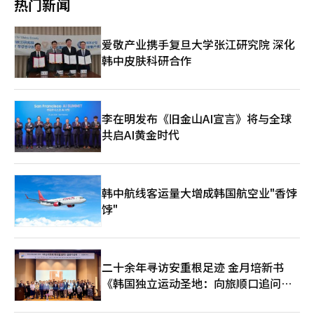
华实现个人贷款余额突破100亿元人民币的韩资银行。 在经营业绩
热门新闻
其净利润从48亿韩元增至59亿韩元。 业内分析指出，这一业绩下
方面，韩亚银行也是表现最为亮眼的韩资银行之一。去年，在四大
滑主要源于2022年以来中国经济增长持续放缓。制造业长期低迷
韩资银行中，韩亚银行是唯一实现业绩增长的银行，净利润达59亿
导致银行经营环境恶化，同时不良企业增加也迫使银行不得不追加
韩元，同比增长10%。对此，韩亚银行相关负责人向本报记者表
爱敬产业携手复旦大学张江研究院 深化
拨备金。更严峻的是，随着美国加征关税导致中美贸易摩擦升级，
示，尽管自2023年中国经济复苏全面重启，但由于房地产市场危
韩中皮肤科研合作
银行业面临前所未有的经营压力。 数据显示，韩国企业对华新增
机、俄乌战争等因素导致外部不确定性加剧，整体经济处于下行周
投资额已从2022年的8.54亿美元锐减至去年的1.81亿美元，降幅高
期。在此背景下，韩亚银行坚持稳健的风险管理策略，聚焦低风险
达79%。现代汽车、LG显示等大型企业纷纷出售在华工厂、缩减
优质资产扩张，实现了业绩增长。 不过，随着中国金融监管环境
人员规模，持续收缩中国市场布局。 业内人士预测：“在中美贸
日趋严格，韩资银行在华发展也面临诸多挑战。业内指出，外资银
易争端长期化背景下，中国央行可能继续通过降息来刺激内需，这
李在明发布《旧金山AI宣言》将与全球
行若想在这个巨大且复杂的市场中稳健立足，必须深入理解中国市
将使韩国商业银行今年在华业绩仍然不容乐观。当前形势下，银行
共启AI黄金时代
场，并灵活应对日益变化的政策与经济形势。 作为在华业务规模
更应注重风险管理，而非盲目扩大贷款规模。” 韩国四大商业银
最大的韩资银行，韩亚银行表示，面对今年房地产市场持续低迷、
行【图片提供 韩联社】
内需复苏乏力以及中美贸易摩擦升级等外部不利因素，公司将通过
加强风险管理、提升低风险优质资产比重，进一步夯实收益基础，
同时拓展非利息收入来源，提升投行业务手续费、债券交易与外汇
韩中航线客运量大增成韩国航空业"香饽
买卖收益，以增强整体盈利能力，应对未来市场挑战，实现可持续
饽"
发展。 位于首尔中区乙支路的韩亚银行总部【图片提供 韩亚银
行】
二十余年寻访安重根足迹 金月培新书
《韩国独立运动圣地：向旅顺口追问历
史》出版