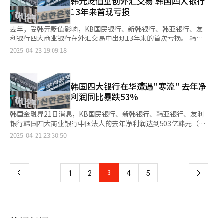
韩元贬值重创外汇交易 韩国四大银行
率与出生率持续下滑将对金融业产生负面影响。传统银行盈利模式
在北京、天津、上海、青岛、烟台、广州、苏州和沈阳等地，韩资
然而，友利金融净利润则出现下滑，达6156亿韩元，同比减少
13年来首现亏损
依赖于存贷利差，在经济快速增长时期可实现稳定收益，但在人口
银行通过设立分支机构或代表处，为企业客户提供定制化金融支
25.3%。业内分析指出，这一表现部分受到去年第一季度因赔付与
减少、劳动力缩减的背景下，整体经济增速放缓，银行盈利基础面
持。其中，友利银行、韩亚银行、新韩银行相继进入中国市场，形
恒生中国企业指数挂勾的股票挂勾证券（ELS）损失带来的高基数
去年，受韩元贬值影响，KB国民银行、新韩银行、韩亚银行、友
临挑战。 与此同时，人口减少还将抑制房地产市场需求，对以房
成较为完善的服务网络。 目前，在华韩资银行中，规模最大的是
效应影响。 整体业绩增长的主要动力来自利息收入的增加。数据
利银行四大商业银行在外汇交易中出现13年来的首次亏损。 韩国
地产贷款为主要利润来源的商业银行构成更大冲击。以日本为例，
KB国民银行、新韩银行、韩亚银行和友利银行。其中，韩亚银行
显示，四大金融集团第一季度利息收入达10.6419万亿韩元，同比
金融监督院近日公布的数据显示，去年四大商业银行在外汇交易方
2025-04-23 19:09:18
其在经历人口老龄化后，金融市场步入长期低增长、低利率、利差
自2020年在上海设立营业网点以来，持续加快在华业务拓展步
增长2.3%。分集团来看，KB金融利息收入为3.2622万亿韩元，同
面亏损8239亿韩元（约合人民币42.1亿元）。外汇交易损益是指
收窄及信贷需求下降的阶段。 为应对上述趋势，韩国四大商业银
伐。2007年，韩亚银行设立韩亚银行（中国）有限公司，迈出本
比增长2.9%；新韩金融为2.8549万亿韩元，同比增长1.4%；韩亚
银行在回收美元、日元等外汇资产或偿还外币债务过程中所产生的
行纷纷推出高利率储蓄产品和优惠贷款，支持多子女家庭。截至目
地化经营的重要一步。2010年韩亚银行与外换银行合并，并于
金融和友利金融则分别为2.2728万亿韩元和2.252万亿韩元，均同
汇兑损益。 此次亏损的主要原因在于，尽管美元指数已跌至三年
前，据韩国银行联合会数据显示，商业银行已推出近30款应对低出
2014年成功整合在华法人机构，统一为中国法人，标志着其在华
比增长2.4%。 值得注意的是，四大金融集团旗下银行的韩元贷款
来最低点，但韩元兑美元汇率尚未同步回升。截至本月22日，美元
韩国四大银行在华遭遇"寒流" 去年净
生率的专项金融产品。同时，银行也通过缩短工时、发放生育礼
发展进入新阶段。 韩亚金融集团在美国拉斯维加斯地标性建
余额在过去一年增加64万亿韩元，进一步推高了利息收入。数据显
指数下跌9%，而韩元汇率仅上涨3%。对此，韩国银行业预计，外
利润同比暴跌53%
金、结婚奖励金等方式，积极鼓励员工结婚与生育。 业内人士表
筑“Sphere”发布新广告。【图片提供 韩亚金融集团】 韩亚银行
示，截至今年第一季度末，四大银行的韩元贷款余额达1291.3974
汇相关风险在短期内仍将持续，并正紧急制定应对方案。 数据还
示，当前低出生率与大龄未婚问题已成为韩国社会亟待解决的重大
将中国与印度尼西亚视为最重要的海外战略市场之一，持续推进本
万亿韩元，同比增长5.3%。 有分析认为，自去年以来，受首都圈
显示，四大商业银行的风险加权资产（RWA）同比增长9%，达到
韩国金融界21日消息，KB国民银行、新韩银行、韩亚银行、友利
课题，银行业正积极响应，努力承担社会责任。目前，相关各方正
地化战略。在中国，韩亚银行中国法人在北京、上海、广州以及东
房价上涨推动，住房抵押贷款规模持续扩大，加上企业贷款需求增
849万亿韩元。这一增长导致衡量银行资本充足率的核心指标——
银行韩国四大商业银行中国法人的去年净利润达到503亿韩元（约
协力寻求解决方案，并不断强化支持举措。 【图片提供
北三省等地设有营业网点，积极布局全国核心区域。 值得一提的
长，带动整体贷款余额显著上升。 具体来看，KB国民银行韩元贷
普通股一级资本（CET1）比率出现下降。有分析指出，为控制
合人民币2.6亿元），同比大幅下滑53.51%。 从具体银行表现来
Gettyimagesbank】
页
2025-04-21 23:30:50
是，韩亚银行在中国采取了“区域化激进”策略。2008年8月，韩
款余额为367.0199万亿韩元，同比增长6.8%；新韩银行为
CET1比率，商业银行可能进一步收紧贷款政策。 韩国四大商业银
看，新韩银行中国法人净利润从2023年的391亿韩元骤减至去年13
亚银行率先入股中资银行，与吉林银行在长春签署股权认购协议，
321.5251万亿韩元，同比增长7.8%；韩亚银行为303.5678万亿韩
行【图片提供 韩联社】
亿韩元，减幅高达97%。尽管新韩银行去年海外法人整体净利润达
一
成为首家收购中资银行股份的韩资金融机构。截至2010年6月底，
元，同比增长2.3%；友利银行为299.2846万亿韩元，同比增长
5720亿韩元，首次突破5000亿韩元大关，但中国法人却持续表现
韩亚银行持有吉林银行18%股份，成为最大股东。 近年来，韩亚
3.9%。 韩国四大金融集团【图片提供 韩联社】
不佳。新韩银行负责人表示：“这主要是受到中国STX公司债券减
银行还积极推动以数字化和平台联动为核心的零售金融业务。继
上
3
下
1
2
4
5
记的基数效应影响，加之韩国企业加速撤离中国市场所致。由于我
2015年推出手机银行服务后，2019年6月，韩亚银行与阿里巴巴合
行对企业客户占比较高，受当地经济放缓的冲击更为明显。” 其
作推出线上小额贷款服务。随后，2020年7月与中国在线旅游平台
一
他银行方面来看，KB国民银行从203亿韩元减至230亿韩元，减幅
携程建立合作关系；2021年12月与最大互联网门户企业百度也达
达到24%；友利银行从338亿韩元减至201亿韩元，减幅达到
成战略合作。借助这一系列数字化转型举措，韩亚银行成为首家在
页
40%。然而，韩亚银行却逆势增长，得益于零售业务的良好表现，