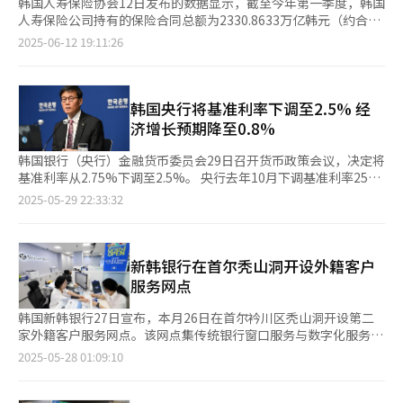
韩国人寿保险协会12日发布的数据显示，截至今年第一季度，韩国
人寿保险公司持有的保险合同总额为2330.8633万亿韩元（约合人
民币12.2万亿韩元），同比下降1.3%。 从各大人寿保险公司情况
2025-06-12 19:11:26
看，三星人寿保险保险合同金额为600.3882万亿韩元，同比下降
1.5%；教保人寿为309.3912万亿韩元，同比下降0.2%；韩华人寿
为305.1270万亿韩元，同比下降1.1%；新韩人寿为179.7462万亿
韩元，同比下降3.4%；莱纳人寿为117.7299万亿韩元，同比下降
韩国央行将基准利率下调至2.5% 经
4.6%；东洋生命为85.8542万亿韩元，同比下降2.1%。 值得注意
济增长预期降至0.8%
的是，韩亚人寿逆势增长，保险合同金额达11.12万亿韩元，同比
大幅增长12.5%。韩亚人寿方面解释称：“这主要得益于银行保险
韩国银行（央行）金融货币委员会29日召开货币政策会议，决定将
（Bancassurance）渠道和独立个人保险代理人新签合同的增
基准利率从2.75%下调至2.5%。 央行去年10月下调基准利率25个
长，推动了整体合同金额上升。” 此外，教保Life Planet的增幅
基点，正式转向宽松货币政策，随后11月再度降息，打破市场预
2025-05-29 22:33:32
更为显著，保险合同金额达7.33万亿韩元，同比增长19.6%，在主
期。今年1月决定冻结利率后，2月再次降息25个基点。4月由于韩
要人寿保险公司中增幅最大。 从降幅来看，兴国生命表现最差，
元兑美元汇率波动剧烈，央行暂停降息操作。 央行在声明中表
合同金额同比减少7%。在三大人寿保险公司中，三星人寿和韩华
示，鉴于经济增长预期显著下滑，有必要进一步下调基准利率以缓
人寿分别下降1.5%和1.1%，教保人寿则与去年同期基本持平。 业
解经济下行压力。 市场分析认为，受内需低迷影响，今年第一季
新韩银行在首尔秃山洞开设外籍客户
内分析认为，受经济低迷影响，保单退保需求上升，导致人寿保险
度实际国内生产总值（GDP）环比下滑，加上美国关税政策对出口
服务网点
公司合同金额逐步下滑。业内人士指出：“近期经济持续低迷，消
造成冲击，央行因此选择降息来刺激消费和投资。 不过，也有观
费者对新保单的需求随之减少。虽然去年短期缴费的终身人寿产品
点认为，在财政政策配合不足的情况下，单纯依靠持续降息提振经
韩国新韩银行27日宣布，本月26日在首尔衿川区秃山洞开设第二
曾推动新单增长，但今年缺乏热门保险产品，导致整体合同金额出
济的效果可能有限，反而可能推动资金流向房地产市场，进一步推
家外籍客户服务网点。该网点集传统银行窗口服务与数字化服务于
现下降。”
高房价并加重家庭债务负担。 事实上，受降息和房地产政策宽松
一体，既可提供开户、海外汇款等面对面咨询服务，还设有支持10
2025-05-28 01:09:10
等因素影响，截至本月22日，韩国五大商业银行（KB国民、新
种外语视频咨询的“数字中心”，专门为在韩外籍人员提供特色金
韩、韩亚、友利、NH农协）的家庭贷款余额达到746.4917万亿韩
融服务。 据了解，新韩银行此前对各地区外籍居民的分布规模和
元（约合人民币3.8万亿元），环比增加3.4069万亿韩元，增速较