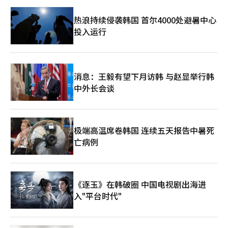
热浪持续侵袭韩国 首尔4000处避暑中心
投入运行
消息：王毅有望下月访韩 与赵显举行韩
中外长会谈
极端高温席卷韩国 连续五天报告中暑死
亡病例
《逐玉》在韩破圈 中国电视剧出海进
入"平台时代"