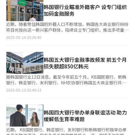
国籍构成进行了综合分析，最终选择金融服务相对薄弱的秃山洞作
上月有所加快。 央行当天还大幅下调今年经济增长预期，从此前
为第二家外籍客户服务网点的设立地点。 从营业时间来看，面对
韩国银行业瞄准外籍客户 设专门组织
的1.5%调降至0.8%。主要原因包括建筑投资低迷、内需疲软以及
面咨询服务网点每周一至周日上午9点至下午4点开放，“数字中
加码金融服务
美国关税政策等多重不利因素叠加。 韩国开发研究院（KDI）同样
心”视频咨询服务工作日开放时间为上午9点至下午6点，周六为上
将今年GDP增长预期从1.6%下调至0.8%。以4月底为准，海外八
午9点至下午5点。 新韩银行负责人表示：“我们希望为外籍客户
近期，随着常住韩国的外籍人口不断增加，韩国各大商业银行纷纷
大投资银行对韩国今年经济增长的平均预期也仅为0.8%。 经济专
提供每日便捷的金融服务体验，让他们感受到新韩银行的特色服
将目光投向这一新兴客户群体，陆续设立专门组织，推出多项量身
家普遍认为，央行或将摆脱低增长困局视为当务之急，预计下半年
务。今后，我行将以外籍居民主要聚集地为重点，持续扩大外籍客
定制的服务与金融产品，全力抢占“外籍客户”市场。 据韩国金
2025-05-14 20:26:40
仍有进一步降息空间。
户服务网点覆盖范围，致力于打造以客户为中心的无缝金融解决方
融界14日消息，NH农协银行于今年1月新设“外国人事业组织”，
案。” 此外，新韩银行今年4月全面升级手机银行系统，新增支持
配备10名专门人力，并陆续推出面向外籍客户的特色营业网点及汇
16种外语的操作界面。即便是不熟悉传统手机银行操作的外籍客
款服务。 友利银行也将原隶属于外汇事业部的“外国人营销
户，也可通过母语界面完成活期存款开户和借记卡申请等业务。
部”调整至“个人营销部”旗下，计划将原来集中在外汇业务的外
韩国五大银行金融事故频发 前五个月
籍客户服务，拓展至银行卡办理、工资代发等服务。 新韩银行则
损失额超850亿韩元
于今年1月设立了专门负责外籍客户的营销组织，并今年在庆尚南
道金海开设了针对外籍客户的营业网点。KB国民银行与韩亚银行
据韩国银行业12日消息，截至今年前五个月，KB国民银行、新韩
也纷纷扩大外籍客户业务组织的人员规模，并持续开发面向外籍客
银行、韩亚银行、友利银行、NH农协银行韩国五大商业银行共发
户的金融服务和产品。 韩国商业银行积极吸引外籍客户的主要原
生13起金融事故，累计损失额达857.99亿韩元（约合人民币4.42亿
2025-05-13 02:49:13
因是因为国内金融市场增长放缓，而外籍人口的不断增长为银行业
元）。 其中，韩亚银行事故数量最多，共发生5起，损失额达
带来了新的增长点。数据显示，截至去年12月底，居住在韩国的外
488.45亿韩元，其次为KB国民银行（4起，110.98万韩元）、NH
籍人口已达265.1万人，较三年前明显上升。 对于银行而言，外籍
农协银行（2起，221.51亿韩元）和新韩银行（2起，37.05亿韩
客户频繁使用汇款、外币兑换等服务，可带来稳定的手续费收入。
元）。友利银行则尚未报告相关金融事故。 值得注意的是，银行
韩国四大银行举办单身联谊活动 助力
同时，随着高收入外籍人员对高端金融服务的需求不断上升，银行
业金融事故发生数量和损失额自去年起显著上升。五大银行的事故
缓解低生育率难题
也在积极推出更多定制化产品，以挖掘新的利润来源。 业内人士
数量从2020年的51起下降至2023年的36起，但去年骤增至86起。
指出，当前各大银行不仅提供翻译等基础便利服务，还在贷款、信
从损失额来看，2020年的59亿韩元激增至2022年的822亿韩元。
近期， KB国民银行、韩亚银行、友利银行和新韩银行积极举办单
用卡等领域加快推出针对外籍客户的产品。随着地方银行、储蓄银
这一变化主要受到友利银行在2022年发生的员工巨额挪用事件影