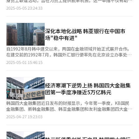
身员工联谊活动，旨在为员工提供脱单机会。这一举措不仅有助于
行、信用卡公司及保险公司等各类金融机构的加入，围绕外籍客户
响，单笔损失额高达700亿韩元。 尽管2023年事故损失额一度降
提振员工士气，也被视为缓解低结婚率与低出生率等社会问题的积
2025-05-05 23:24:33
的争夺战正迅速演变为韩国金融业的新战场。
至51亿韩元，但随着事故数量的大幅增加，去年全年损失额再度上
极尝试。 据韩国金融界消息，KB国民银行、韩亚银行和友利银行
升至1774亿韩元。今年以来，13起金融事故的累计损失额已超过
于本月26日在首尔乙支路韩亚银行综合文化空间联合举办了一场题
去年全年水平的一半。 业内人士透露，随着银行内控管理不断加
为“我是SOLO——到底要单到什么时候！”的单身联谊活动。 三
强，部分违规贷款问题正被披露。由于早期贷款审批环节存在较高
家银行此前已完成内部报名程序，参与员工需提交包含兴趣爱好、
深化本地化战略 韩亚银行在中国市
的员工自由裁量空间，相关风险隐患正在监管收紧的过程中逐步显
MBTI性格类型及报名动机等内容的自我介绍。经筛选后，各银行
场"稳中有进"
现。
分别选出5名男性与5名女性，共计30人参与本次活动。活动从上
午11点持续至晚上9点，内容包括自我介绍、第一印象好感度投
自1992年8月韩中建交以来，两国在金融领域开始正式展开合作。
票、组队配对、制定约会路线、午餐与任务挑战、团体游戏、轮换
在建交前的1992年7月，韩国外汇银行便率先在北京设立办事处，
约会、晚餐及最终配对等多个环节，相关费用由各银行全额承担。
成为第一家进军中国市场的韩资银行，并于1993年12月在天津开
2025-05-01 15:46:15
值得一提的是， 值得一提的是，此类联谊活动在韩国银行业内早
设首家营业网点。此后，越来越多韩资银行陆续进入中国，主要通
已屡见不鲜。韩亚银行去年曾面向单身员工举办联谊活动；新韩银
过设立办事处、营业网点以及参股中资银行等方式开展业务。自
行则运营员工交友项目；地方银行BNK金融集团也曾组织员工与韩
2007年起，设立法人、扩展分支机构、收购中资银行等成为韩资
国资产管理公司职员安排相亲活动。 在银行业内，银行员工之间
银行在华发展的新趋势。 韩资银行最初进入中国市场，主要为满
经济寒潮下逆势上扬 韩国四大金融集
结婚被称为“对调”，与其他银行员工结婚则被称为“交换”，同
足在华韩国企业的金融服务需求，发展模式相对被动，业务开展也
团第一季度净赚近5万亿韩元
行业结婚早已成为普遍现象。鉴于银行业普遍薪资较高，有分析指
受中国法律制度的多重限制。2007年中国银行业在加入世界贸易
出，银行职员夫妻的年收入可高达2亿韩元（约合人民币100万
组织（WTO）五年过渡期结束后，全面对外资银行开放，韩资银
韩国四大金融集团近日发布的财报显示，今年第一季度，KB国民
元）。据统计，2023年韩国四大商业银行员工人均年薪为1.184亿
行开始面向中国本地客户提供更为多样化的金融服务，发展模式逐
金融集团、新韩金融集团、韩亚金融集团和友利金融集团四大金融
韩元，较前一年增长约200万韩元。其中，韩亚银行以1.2061亿韩
步由“依附型”向“本地化”转变。 1997年亚洲金融危机后，随
集团实现净利润4.9289万亿韩元（约合人民币249.6亿元），同比
2025-04-27 19:23:03
元居首，其次为KB国民银行（1.2亿韩元）、新韩银行（1.19亿韩
着中国经济迅速增长，韩国大企业及中小企业加速进军中国，对金
增长16.8%。其中，KB金融、新韩金融和韩亚金融均创下单季度
元）及友利银行（1.14亿韩元）。 当前韩国多家商业银行正积极推
融服务的需求也显著上升。尤其在2002年至2004年期间，三星、
历史最高净利润纪录。 具体来看，KB金融第一季度净利润达
出多项鼓励结婚与生育的政策，此类联谊活动亦是希望通过拓宽员
LG、浦项制铁（POSCO）等大型韩企以长三角为中心，在江苏地
1.6973万亿韩元，同比激增62.9%；新韩金融达1.4883万亿韩元，
工的交友渠道，缓解婚恋难题。业内人士指出，从长期来看，结婚
区展开大规模投资与生产，带动众多韩资关联企业进入中国市场。
同比增长12.6%；韩亚金融达1.1277万亿韩元，同比增长9.1%。