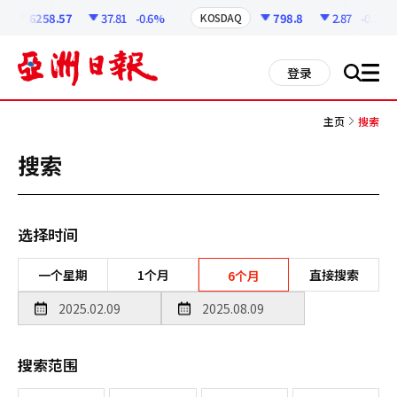
코
인
6258.57
37.81
-0.6%
798.8
2.87
-0.36%
KOSDAQ
정
보
all
登录
搜
men
索
主页
搜索
搜索
选择时间
一个星期
1个月
直接搜索
6个月
搜索范围