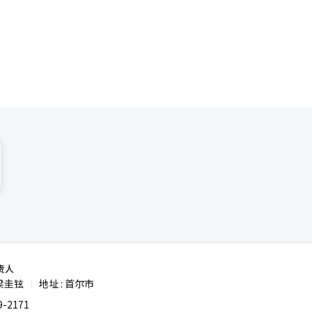
），其次
策。 韩
度放缓关店
营活动受
激发地区经
‘经营效率
责人
梁圭铉
地址 : 首尔市
|
-2171