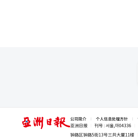
务“空洞化”问题日益严重。 许荣还指出，尽管政府已要求在关闭营业网点时考虑老年人比例和客户不便程度，但在
限。为推动该模式有效落地，企业
金融弱势群体聚集地区，实际改善效果有限。 韩国银行联合会虽于2021年3月强化
是“提供稳定的租赁住宅等居住支持
趋势仍未得到有效遏制。2023
经协经济产业本部长李相浩（音
速度，然而截至今年9月，仍有103家网点关闭，显示
阻。若能引导首都圈婴儿潮一代
题，金融业应建立覆盖不同地区
济活力并促进内需市场发展。
化’为由削弱消费者的金融可及
亚
公司简介
个人信息处理方针
洲
亚洲日报
刊号 : 서울,아04336
|
|
日
报
钟路区钟路5街13号三共大厦11楼