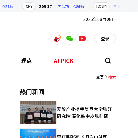
0.71%
209.17
1.79
-0.86%
6258.57
CNY
KOSPI
2026年08月08日
登录
weibo
weixin
youtube
观点
AI PICK
搜
索
主页
搜索
热门新闻
爱敬产业携手复旦大学张江
研究院 深化韩中皮肤科研合
作
李在明发布《旧金山AI宣