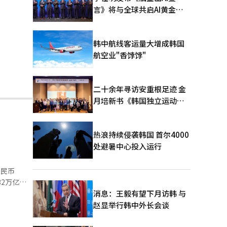
言》将与全球共启AI黄金时
代
韩中航线客运量大增成韩国
航空业"香饽饽"
二十余年寻访安重根足迹 金
月培新书《韩国独立运动圣
地：向旅顺口追问历史》出
版
热浪持续侵袭韩国 首尔4000
处避暑中心投入运行
人民币
32万亿韩
7万亿韩
消息：王毅有望下月访韩 与
赵显举行韩中外长会谈
门季度销售
货第六代