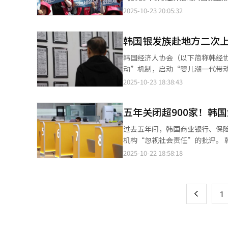
计在2026年的高管人事调整中
至今年8月，相关案件已查获53起。 车圭根表示：“虽然非法海淘行为在2023年曾一度减少，但今年已
计编制以来的最高纪录。正式工为1
2025-10-23 20:05:32
底即将展开的大规模人事调整中，
势。随着下个月‘黑色星期五’
依旧维持在38.2%的高位。 截至8月，60岁以上非正式工达304.4万人，同比增加23.3万人，首次突破300万人大关。
增加。特别是在人工智能相关领
进一步扩散。”
60岁以上群体在全体非正式工中的
韩国银发族赴地方二次上
多岁群体（120.4万人）规模相当。
群体均有所减少。 从行业来看，保健福利业（+21万人）、物流仓储业（+3.9万人）呈增长趋势，而餐饮住宿业
韩国经济人协会（以下简称韩经
（-5.8万人）、建筑业（-5.
动”机制，启动“婴儿潮一代带动地
行业就业环境恶化。 性别方面，女性占全体非正式工的57.4%，创下历史新高。女性和老年群体正在成为非正式工岗
（指出生于1955年至1974
2025-10-23 18:38:43
位的主力军。 工资差距也同时创下统计编制以来的最大纪录。非正式工平均月薪为208.8万韩元（约合人民币1万
方人力短缺、促进地方经济活化”的良性循环体系。 当前，以制造业为
元），正式工为389.6万韩元，差
面。该项目鼓励已退休或临近退
如果排除兼职劳工，非正式工平均月薪为
五年关闭超900家！韩
人口过度集中引发的房地产价格
中，自愿选择当前就业形态的占比6
题。 韩经协于上月面向全国除首都圈及济州地区以外的500家中小企业展开问卷调查，并于近日发布的结果显示，
过去五年间，韩国商业银行、保
来看，较大程度上还包含维持生计
257家企业（51.4%）表示目
机构“忽视社会责任”的批评。 韩国国会政务委员会所属共同民主党议员许荣近日援引金融监督院资料称，全国银
同比均略有增加。
难。在人才缺口方面，技术生产岗位
行、保险和证券营业网点数量在五年间显著减少，且呈
2025-10-22 18:58:18
页
用工短缺较为集中。 关于用工困难原因，地方中小企业普遍归因于薪资及福利待遇偏低（32.9%），其次为行业及岗
行、韩亚银行、友利银行四大商业
位特性（16.6%）、地方人口减
保险公司关闭484家营业网点，占总数的2
一
素。超过半数的企业（52.2%
存在明显差异。自2023年以来
60.7%。 企业认为中高龄员工的主要优势包括丰富的工作经验与专业素养（31%）、较强的责任感与勤奋态度
上
1
家、86家和71家。 从地区分布来看，关闭的937家银行营业网点中，首尔及京畿地区占629家，占比达67%。对此许
（29.9%）、长期任职意愿高且
荣指出，首都圈内营业网点“两极分化”现象明显。 目前四大商业银行在
为中高龄员工提供的月薪水平平均约为264万韩元
（31.5%）集中在江南三区（
目”，45.8%的地方中小企业认