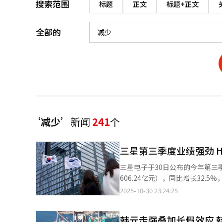
搜索范围
标题
正文
标题+正文
全部的
‘减少’
新闻
241
个
三星第三季度业绩强劲 H
三星电子于30日公布的今年第三
606.24亿元），同比增长32.5
元）高出16.1%。销售额为86.
2025-10-30 23:24:25
元，同比增长21%。 在事业部门方面，负责半导体业务的设备解决方案（DS）部门实现销售额33.1万亿韩元，营业
利润7万亿韩元。受HBM3E销售
韩元走强叠加长假效应 
额创历史最高水平。三星电子表示