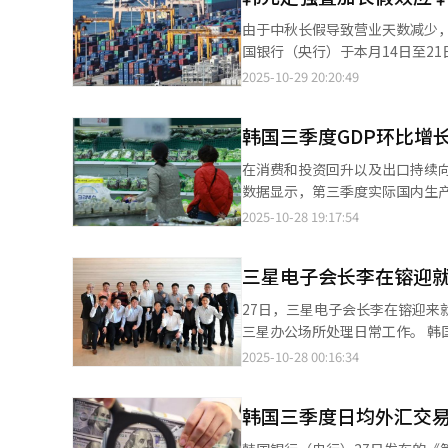
HBM4样品。公司此前一直为向主要客户英
由于中秋长假导致营业天数减少，
面，尽管向主要客户稳定供应系统
国银行（央行）于本月14日至21
业绩增长趋于平缓。晶圆代工业务则以先进制程为中
今年10月为基准，全产业企业心理
2025-10-29 20:20:49
发布效应及旗舰智能手机的稳健销
费券等刺激政策在8月和9月连续两个月回升，但本月
益于Z Fold7销售表现强劲，销售额及营业
标，高于100意味着企业对经济状况持乐观态度，低于
QLED、OLED、大屏电视等
韩国三季度GDP环比增长
月下降1个百分点，主要受生产和制
上季度有所下滑。家电业务受季节
点，资金状况与盈利性恶化是主要原因。 央行经济心理调查组组长李惠英（音）表示：“营业
在消费和投资回升以及出口持续向好的带动下
品销售强劲及车载电子业务持续扩
济前景的信心下降。制造业受汇率
数据显示，第三季度实际国内生产
小尺寸面板需求稳健及新品发布带动销售扩
过，对11月景气的展望显示，全产业、
高季度增幅，也高于央行8月经济展望中预测的1.1%。 数据显示，韩
2025-10-28 19:17:54
年，随着人工智能（AI）相关投
2.3个百分点。李惠英指出：“
二季度迅速下滑至-0.2%，第三
有望保持良好态势。三星电子表示
议而展望上升，钢铁行业则因反倾销关税导致
至0.7%，第三季度则延续了这一增长势头。 分部门来看，民间消费增长1.3%，其中
万亿韩元，创历史新高。汇率方面
金属、金属加工、橡胶及塑料等
三星电子会长李在镕迎就
及餐饮、医疗等服务消费均呈扩大趋
部门因此产生部分正面效应，整
利性与资金状况恶化尤为明显。 此外，在BSI基础上反映消费者动向指数（CSI）的10月经济信心指数（ESI）为
注意的是，民间消费创下自2022
27日，三星电子会长李在镕迎
94.4，环比上升3.1个百分点。
以来、时隔两年九个月的最高水平。 设备投资在半导体制造用机械等设备需求拉动下增长2.4%。出口受
三星办公场所处理日常工作。 韩国财界相关人士透露，比起自己的就任纪念日，李在镕每年10月都更注重已故李健
车等主要产品推动增长1.5%，
熙前会长的忌日（25日），他会
2025-10-28 00:16:34
因建筑工程不振下降0.1%，已连续六个季度呈现负增长。 从增
亲“低调践行”的行事风格。先
1.1个百分点和0.1个百分点，
2023年10月21日，李在镕在
别贡献0.6、0.2和0.2个百分点，成为推动经济增长的主
韩国三季度日均外汇交
Chairman Lee's Japa
学器械为主，增长1.2%；服务
经界和文化界人士联谊组织。李在镕通过延