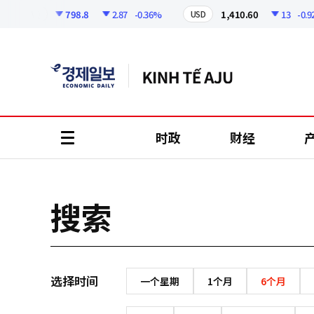
코
인
798.8
2.87
-0.36%
1,410.60
13
-0.92
KOSDAQ
USD
정
보
时政
财经
all
menu
搜索
选择时间
一个星期
1个月
6个月