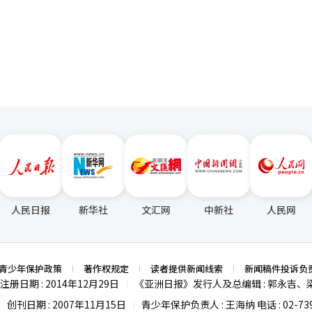
页
建议优先推行“为雇佣返乡中高龄人才的企业提供激励措施”（23.5%
了“网点关闭共同程序”，但关闭
”（21%），以及“开展定制化职能培训及再就业项目”（13.8%）等政
年国政监查提出问题后，金融监管机构实施了“网点关闭实效化方案”，一
）表示，当前因地方人口持续减少，地方中小企业普遍面临用工困难，经
问题再度恶化。 许荣强调，保险业与证券业同样面临类似问
返乡并在地方企业实现再就业，将有助于缓解地方人力趋紧局面，进一步
与阶层的包容性金融体系。金融监管机构应强化管理与完善制度，防止以
性。
人民日报
新华社
文汇网
中新社
人民网
青少年保护政策
著作权规定
读者提供新闻线索
新闻稿件投诉负
注册日期 : 2014年12月29日
《亚洲日报》发行人及总编辑 : 郭永吉、
|
创刊日期 : 2007年11月15日
青少年保护负责人 : 王海纳 电话 : 02-739
|
|