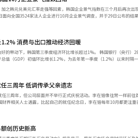
伟达（NVIDIA）供应第五代12层HBM3E而积极布局。 在系统LSI业务方
加之韩元兑美元汇率走强等因素，韩国企业景气指数在三个月后再次出现下
级芯片（SoC），但由于市场整体处于库存调整阶段以及季节性需求放
日面向全国3524家法人企业进行10月企业景气调查，并于29日公布的结
心，创季度接单纪录。 设备体验（DX）部门凭借可折叠新机型
指数（CBSI）为90.6，环比上月下降0.1个百分点。此前，该指数曾因
售，实现销售额48.4万亿韩元，营业利润3.5万亿韩元。移动体验（MX
未能延续改善势头。 CBSI是反映企业对宏观经济认知的重要指
利润均较上季度和去年同期实现增长。 影像显示（VD）部门在Neo
100则显示偏向谨慎。 分产业来看，制造业CBSI为92.4，较9
高端产品销售保持稳健的背景下，受整体电视市场需求停滞及行业竞争加剧影
1.2% 消费与出口推动经济回暖
成品库存指标下滑影响。建筑、服务等非制造业CBSI为89.5，同样下降
性淡季及美国关税政策影响，营业利润环比减少。哈曼（Harman）部
天数减少导致企业对经
，韩国第三季度经济环比增长超过1%。 韩国银行（央行）28日发布的
张的带动下，实现销售额4万亿韩元，营业利润4000亿韩元。显示面板
走强影响，原材料采购成本增加；非制造业则因节日需求消退而景气减弱。
总值（GDP）初值环比增长1.2%，为去年第一季度（1.2%）以来时隔
大，实现销售额8.1万亿韩元，营业利润1.2万亿韩元。 三星预计，到2026
制造业和非制造业CBSI分别为91.1、92.6和90.2，较本月预期上升2.
国经济在去年第一季度录得1.2%的增长后，第
资的持续扩大，第四季度DS与DX两大部门均将迎来新的市场机遇，半导体
营业天数恢复对企业前景产生积极影响。分行业来看，汽车业因贸易谈判预
、四季度增幅仅为0.1%，今年第一季度再次回落至-0.2%。随后，第二季
，将持续加大研发投入以强化未来增长动力，截至第三季度累计研发费用已
进口量下降及价格上涨预期而改善。” 从细分行业来看，制造业中一次
乘用车、通信设备等商品消费以
，尽管韩元较上季度走强，对以美元交易为主的DS部门带来一定负面影响
领域的景气、产量和订单均出现下滑。非制造业方面，批发零售业和信息
任三周年 低调传承父亲遗志
势。政府消费在物品经费和健康保险给付支出增加的带动下，增长1.2%。
体来看对营业利润影响有限。
年第三季度（1.3%）以来的最高纪录，而政府消费也为自2022年第四季度
来就任三周年，但公司层面并不举行正式庆祝活动。李在镕像往常一样前往
排除季节因素等的ESI循环变动指数为93.6，环比上升0.7个百分点。
半导体和汽
进口则以机械、设备及汽车为主，增长1.3%，但增幅低于出口。相比之下
利用这段时间重温先父留下的“KH遗产”。自就任第一年起，李在镕就延
长贡献度来看，内需和净出口分别拉动整体经济增长
父忌日与自己的就任日仅相隔两天，10月则自然而然成为“传承父志”的
其中内需贡献度较第二季度的0.4个百分点显著提升。民间消费、政府消费和
首尔汉南洞三星迎宾馆“承志园”亲自主持接待已故会长的日本友人团体“LJF
要动力。 按行业划分，制造业以运输设备、计算机、电子及光
易额创历史新高
nese Friends）”成员，举办交流30周年纪念活动。LJF是李健熙会长在任期间
业受批发零售、住宿餐饮、金融保险等领域恢复带动，增长1.3%；第一季
续父亲的人脉关系，恢复韩日民间交流的传统。 三星还在本次亚太经合组