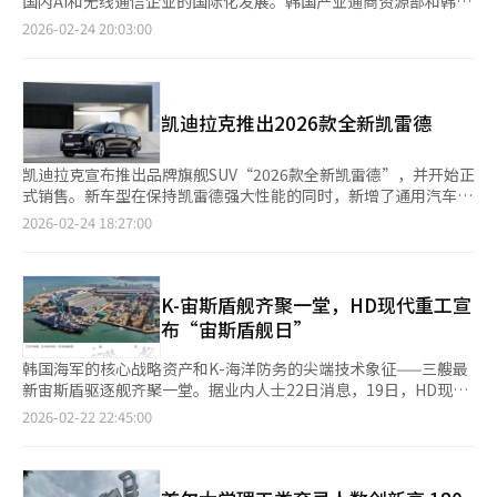
国内AI和无线通信企业的国际化发展。韩国产业通商资源部和韩国
涵盖小型核电站（i-SMR）商业模式联合开发、人才培养及信息共
构建了从研发（R&D）到生产、流通的垂直一体化体系，有效维持
（R&D）、供应链、生产能力、服务体系及需求市场等价值链各环
贸易投资振兴公社宣布，将于3月2日至5日（当地时间）在西班牙
2026-02-24 20:03:00
享。 会谈中，双方还就地区及国际局势交换意见。李在明对新加
较高的营业利润率。公司凭借电穿孔（EP）技术提升护肤品吸收
节综合评估来看，除半导体外，中国在机器人、电动汽车、电池及
巴塞罗那举办的MWC 2026上设立韩国馆。MWC与美国CES并列为
坡支持韩国政府为实现朝鲜半岛和平与稳定、推动南北对话所作努
率，成功开拓大众化家用护肤市场；随后引入中频（EMS）、高频
自动驾驶等领域均已整体占据优势。报告特别指出，在自动驾驶和
全球两大ICT展会，近年来已扩展至涵盖AI和机器人等尖端技术。
力表示感谢，并期待新方继续在地区和平进程中发挥建设性作用。
（RF）及高强度聚焦超声（HIFU）等技术，推出复合型美容设
机器人等未来产业领域，韩国竞争力明显不足。与此同时，韩国在
今年的主题为‘智商时代’，预计将有来自205个国家的2900多家
双方同时评估了中东局势对全球安全及能源供应链的影响，一致希
备，以精细化能量导入技术满足消费者多元化的护理需求。
价格竞争力方面也落后于中国，市场压力进一步加剧。 不过，韩
企业和超过10万人参与。此次活动中，三星电子、SK电讯、KT、
望有关地区尽快恢复稳定与和平。 除政府间会谈外，李在明当天
Classys则以成熟的高强度聚焦超声（HIFU）技术为核心，直接作
凯迪拉克推出2026款全新凯雷德
国在部分领域仍保有优势。在半导体设备、存储芯片制造、先进晶
LG Uplus等约180家韩国企业将参展。韩国贸易投资振兴公社与首
还出席AI领域经济交流会议“AI Connect Summit”，与两国AI青
用于筋膜层，提供高强度提拉解决方案，稳居专业美容市场高地。
圆代工工艺以及全球销售与服务等方面，韩国仍领先于中国。 根
尔经济振兴院、韩国信息通信技术产业协会等10个机构共同运营韩
年人才及产业代表就未来发展方向进行交流。总统室表示，此举旨
在此基础上，公司积极拓展巴西、泰国等海外市场，并逐步向B2C
据报告，中国的核心优势在于庞大的内需市场与政策扶持，尤其在
国馆，131家企业将利用‘KOREA’品牌共同推广韩国ICT技术。
凯迪拉克宣布推出品牌旗舰SUV“2026款全新凯雷德”，并开始正
在通过加强与亚洲代表性AI强国新加坡的合作，提升韩国政府与企
家用护理领域扩展业务版图。 ▲ 美容设备与护肤品协同效应凸显
AI领域，韩中两国体量差距尤为悬殊。根据中国工信部数据，去年
韩国贸易投资振兴公社计划将CES的成功延续至MWC。在CES上，
式销售。新车型在保持凯雷德强大性能的同时，新增了通用汽车的
业在人工智能领域的综合竞争力。 李在明当晚将出席由尚达曼与
传统化妆品ODM龙头企业积极布局美容设备与护肤品的融合赛
中国AI产业规模预计达1.2万亿元人民币，同比增长约30%；而据
自动化退货解决方案公司K公司获得了约3亿韩元的投资，AI可穿戴
免提驾驶辅助系统“超级巡航”、Tmap连接服务和交通标志识别
夫人珍一藤木主持的国宾晚宴，并以此结束对新加坡的国事访问行
2026-02-24 18:27:00
道。COSMAX与APR旗下美妆品牌Medicube开展合作，供应可与
韩国软件政策研究所（SPRi）数据，2024年韩国AI产业规模仅为
设备公司V公司等共签署了7项合作备忘录。MWC现场还将举办初
功能。超级巡航支持在国内约2.3万公里高速公路上实现免提驾驶
程。
美容设备形成协同效应的专用护肤产品。近期，COSMAX还与首尔
6.3万亿韩元，差距一目了然。 高丽大学HUMAN INSPIRED AI研究
创企业推介活动，10家AI和无线通信领域的企业将向欧洲主要投资
和自动变道，利用高精度道路数据和多传感器技术，确保在复杂路
大学、东京大学签署三方联合研究协议，共同开发在设备使用过程
院教授崔炳浩（音）指出：“当前中美之间的竞争，本质上是规模
者和风险投资公司进行展示。开发AI工作自动化平台
况下的安全控制。Tmap连接服务允许驾驶员无需智能手机连接，
中能够提升活性成分渗透效率的新型高分子纳米颗粒，并计划将该
经济之争。韩国是否具备参与这场竞争的能力，答案并不乐观。无
的‘LangCode’和凭借半导体封装用铜镀玻璃基板技术获得CES
通过中控屏幕和仪表盘直观查看实时交通信息和最佳路线。交通标
K-宙斯盾舰齐聚一堂，HD现代重工宣
技术应用于智能贴片及设备配套产品。 此外，COSMAX与At
论是预算、基础设施还是能源领域，差距都十分明显。”他建议，
创新奖的‘CIT’将参与其中。此外，生物复合认证解决方案企
志识别功能通过摄像头和导航信息帮助驾驶员识别道路限速，并在
布“宙斯盾舰日”
Home签署谅解备忘录（MOU），为旗下医美品牌THOME推出专
韩国应更加专注于产业工程优化与高端制造效率提升，以此构建差
业‘Nopen’入围了全球移动大奖的最佳数字技术奖，备受关
仪表盘上显示。全新凯雷德搭载6.2升V8汽油发动机，最大功率
用安瓶产品，持续深化设备与护肤品的整合战略。Kolmar Korea
异化竞争优势。 另有调查数据进一步印证了上述判断。韩国经济
注。韩国贸易投资振兴公社还将通过‘数字MWC韩国馆’加强在
426马力，最大扭矩63.6公斤·米，配备10速自动变速器，结合磁
韩国海军的核心战略资产和K-海洋防务的尖端技术象征——三艘最
则聚焦设备ODM模式，向客户提供美容设备产品，而非直接运营
人联合会去年针对十大主力出口行业中销售额排名前1000位的韩
线宣传，并与欧洲各地的贸易馆合作，支持当地买家咨询。姜京
力悬挂控制和自适应空气悬挂，提升驾驶舒适性。该车型分为标准
新宙斯盾驱逐舰齐聚一堂。据业内人士22日消息，19日，HD现代
自有品牌。在全球最大IT与家电展会CES 2026上，公司凭借疤痕
国企业开展“韩美日中竞争力现状与前景”调查，并于近日结果显
成，韩国贸易投资振兴公社社长表示：“MWC是全球科技企业决
版和加长版ESV，售价分别为1.6807亿韩元和1.9007亿韩元。韩国
重工建造或正在建造的‘正祖大王舰’、‘茶山丁若镛舰’、‘大
美容设备（Scar Beauty Device）荣获美容科技类别最高创新奖，
2026-02-22 22:45:00
示，在十大出口主力行业中，已有半数被中国赶超。超过六成受访
策者聚集的重要B2B合作平台。我们将在MWC上继续扩大企业的
GM首席营销官兼传播总监尹明玉表示：“2026款全新凯雷德通过
虎金宗瑞舰’等三艘正祖大王级宙斯盾驱逐舰首次在HD现代重工
充分彰显技术实力。该设备通过AI分析疤痕特征，并进行定制化微
企业（62.5%）将中国列为最大出口竞争国，美国占22.5%，日本
投资吸引力和海外市场拓展。”※ 本报道经人工智能（AI）系统翻
超级巡航和Tmap连接服务等尖端智能技术，将豪华旗舰的标准提
蔚山造船厂集结。HD现代重工将这一天定为‘宙斯盾驱逐舰
量喷涂覆盖，加速布局全球市场。 业内分析指出，韩国美容设备
仅为9.5%。 展望2030年，选择中国为最大出口竞争国的比例进一
译与编辑。
升到新高度。”※ 本报道经人工智能（AI）系统翻译与编辑。
日’，并邀请三艘宙斯盾舰的舰长表达感谢。HD现代重工于2024
的竞争优势源于高性价比以及完善的数字生态体系。一位业内人士
步攀升至68.5%；美国为22%，日本降至5%。韩国经济人联合会
年建造了正祖大王级宙斯盾驱逐舰1号舰正祖大王舰并交付海军。