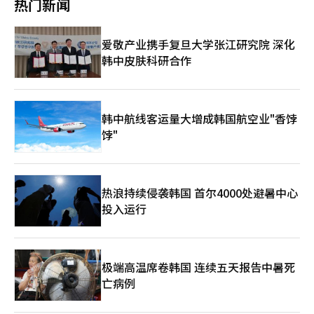
热门新闻
持训练环境较差的冷门项目，自2015年起支持骷髅雪车国家队，
并为选手提供家电设备以改善训练条件。乐天集团在辛东彬会长的
支持下，投入300亿韩元用于滑雪项目，并派遣专门团队为选手提
爱敬产业携手复旦大学张江研究院 深化
供饮食和健康管理。CJ集团在米兰运营“韩国之家”，推广韩国食
韩中皮肤科研合作
品和文化。Dunamu通过比特币捐赠支持大韩体育会，并开展全民
支持活动。其他企业如OB啤酒、Woori金融集团等也在现场支持
韩国队。企业的技术支持和真诚赞助成为韩国队成功的关键。※
本报道经人工智能（AI）系统翻译与编辑。
韩中航线客运量大增成韩国航空业"香饽
饽"
热浪持续侵袭韩国 首尔4000处避暑中心
投入运行
极端高温席卷韩国 连续五天报告中暑死
亡病例