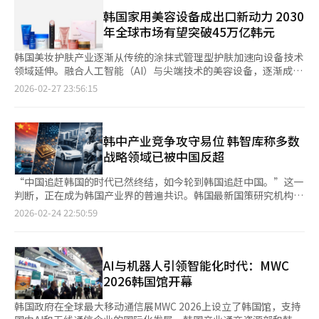
天上午，李在明在新加坡政府大厦出席由新加坡总统尚达曼与夫人
自动驾驶物流机器人、工业无人机等设备的出现，对小型高能量密
不是发送到服务器，因此更快速、更高效的内存将成为‘AI的心
珍一藤木主持的正式欢迎仪式，拉开访新行程序幕。随后，他出席
韩国家用美容设备成出口新动力 2030
度电池的需求可能增加。国际电池展上，适用于机器人、无人机、
脏’。”这也是SK海力士继HBM（高带宽内存）之后，试图在移
新加坡特有的外交礼仪——“兰花命名仪式”。兰花为新加坡国
年全球市场有望突破45万亿韩元
卫星的电池技术展示众多，显示出产业扩展的可能性。LG能源解
动D램领域拉开技术差距的背景。◆ 与三星电子的激战，‘市场占
花，新加坡政府通常在外国元首来访时，以来宾姓名为新培育兰花
决方案相关人士表示：“随着AI转型（AX）趋势的扩散，企业正从
领’是关键随着SK海力士基于1c工艺的LPDDR6开发，三星电子
品种命名。通过此次活动，以李在明与夫人金惠景名字命名的“李
韩国美妆护肤产业逐渐从传统的涂抹式管理型护肤加速向设备技术
传统电动车和ESS业务结构转向小型电池领域多元化发展。人形机
的竞争格局更加清晰。三星电子专注于基于1b工艺的LPDDR6产品
在明金惠景兰”正式诞生，象征两国友好关系的延续。 随后，李
领域延伸。融合人工智能（AI）与尖端技术的美容设备，逐渐成为
器人和无人机等新产业的电池需求可能增加，我们正在研究相关技
的产品稳定性和早期量产化，并最近向主要芯片组公司提供了下一
在明与黄循财举行首脑会谈，并发表《启动韩国—新加坡FTA改进
韩国新的出口增长点。在韩国美容科技企业APR与Classys高速成
2026-02-27 23:56:15
术的应用可能性。”业内认为，电池产业将不仅仅是电动车零部件
代产品LPDDR6X的样品，加速了市场开拓。SK海力士选择了通过
谈判联合宣言》。韩新FTA于2006年生效，此次升级为近20年来
长的带动下，COSMAX、Kolmar Korea等化妆品原始设计制造商
产业，而是成为支撑能源和AI产业的核心基础设施产业。若电动
1c工艺实现高效率的战略，而三星电子则通过稳定的工艺运营和广
首次全面改进。双方一致认为，有必要在全球供应链重组和经济安
（ODM）企业也纷纷加大投入，推动市场规模持续扩张。 ▲全球
车、电网、数据中心、机器人等多种产业的电池需求同时扩大，市
泛的产品线进行对抗。专家认为，三星电子选择以性能稳定性为优
全环境变化背景下，对协定进行与时俱进的调整。改进方向将不再
美容设备市场进入高速增长通道 全球家用美容设备市场呈爆发式
场规模将大幅增长。电池企业间的竞争格局也将在这一产业变化中
先的1b工艺，是为了确保初期良率和客户供应的战略选择。未来
局限于商品贸易，而是围绕供应链稳定、绿色经济、贸易便利化以
增长态势。Meritz证券日前发布的数据显示，全球市场规模预计将
韩中产业竞争攻守易位 韩智库称多数
重新调整。从电动车中心竞争转向包括能源基础设施和AI产业
LPDDR6市场预计将从智能手机扩展到自动驾驶汽车（SDV）、智
及航空维护、修理和检修（MRO）等四大重点领域推进。 李在明
从2024年的约7万亿韩元（约合人民币336.2亿元）扩大至2030年
战略领域已被中国反超
的“多重市场”竞争，企业的技术战略和投资方向也在改变。电池
能家电等领域。业内预计，如果HBM主导服务器AI市场，那么
表示，将在迎来生效20周年之际，充分反映通商环境变化及技术发
的45万亿韩元，年均增长率达36%。其中，美国市场有望从2023
产业从引领电动车时代，正逐步演变为连接能源和AI产业的核心基
LPDDR6将推动个人AI设备市场的增长，成为内存半导体企业的新
展趋势，对FTA进行升级，并更加战略性地深化双边投资合作。 在
年的1.9万亿韩元增至2030年的9.7万亿韩元，成为美容设备的核心
“中国追赶韩国的时代已然终结，如今轮到韩国追赶中国。”这一
础设施。钢铁部队的视线所在，电池产业的竞争标准也在快速转
收入来源。SK海力士计划通过此次认证完成，确保下半年对全球
具体合作成果方面，两国政府以此次首脑会谈为契机，在AI、
市场。 韩国本土市场同样增势迅猛。据调查，韩国家用美容设备
判断，正在成为韩国产业界的普遍共识。韩国最新国策研究机构分
移。从仅靠电动车销量判断增长性，转向连接电网、数据中心、机
移动客户的供应不受影响。专家认为，随着两家公司在微细工艺竞
SMR、数字经济及科学技术领域共签署5项谅解备忘录（MOU），
市场规模从2013年的800亿韩元跃升至2022年的1.6万亿韩元，增
析指出，中国在多数战略产业领域的竞争力已全面领先韩国。 韩
器人产业的“能源基础设施”竞争。未来，能同时连接AI和能源产
2026-02-24 22:50:59
争中的激烈程度加剧，最终将加快下一代AI设备的商业化速度。
为未来产业合作构建制度化框架。双方计划在量子技术、SMR、宇
长约20倍。全球市场调研机构EMR（Expert Market Research）
国工业研究院（KIET）近日发布《尖端产业韩中竞争力分析与政
业的企业将掌握新电池市场的主导权。
2026年下半年，设备内AI普及化，谁能率先将更具压倒性电力效
宙与卫星技术等核心科学领域加强政策分享与人才交流，并探讨以
估算，去年韩国市场规模约为15亿美元，并预测2035年将扩大至
策方向》报告。报告指出，随着中国深入推进“中国制造
率和带宽的内存推向市场，将成为胜负的关键。※ 本报道经人工
副总理级为中心运作科学技术联合委员会。 在AI领域，双方签署关
54.6亿美元。 ▲ 韩国美容设备企业加速全球布局 数据显示，APR
2025”战略，在机器人、电动汽车、电池、自动驾驶等尖端产业
智能（AI）系统翻译与编辑。
于在公共安全领域共享AI政策与知识、支持相关潜力企业发展的合
在2024年实现销售额7728亿韩元，同比增长38%，稳居韩国家用
领域，中国已与韩国拉开明显差距。就连占韩国出口总额约30%的
AI与机器人引领智能化时代：MWC
作备忘录。两国知识产权机构还将合作推动利用AI实现行政服务数
美容设备领域龙头。市场预期，APR去年全年销售额有望跻身“1
半导体产业，中国也凭借人工智能（AI）芯片设计与无晶圆厂
2026韩国馆开幕
字化转型，并完善知识产权保护体系。同时，双方将推进签署AI合
万亿韩元俱乐部”。Meritz证券预测，仅在美国市场的销售额就有
（Fabless）领域的优势，正逐步逼近正面竞争的水平。 报告重点
作框架协议，进一步深化制度层面的协作。 在能源领域，韩国水
望突破3000亿韩元。2024年第四季度单季设备销量达58万台，刷
比较了半导体、机器人和汽车三大领域的韩中竞争力，其中汽车领
韩国政府在全球最大移动通信展MWC 2026上设立了韩国馆，支持
力原子能公司与新加坡能源市场管理局签署SMR合作备忘录，内容
新全球累计销售纪录。 APR通过设立设计中心与运营平泽工厂，
域又细分为电动汽车、电池及自动驾驶三个领域。从研发