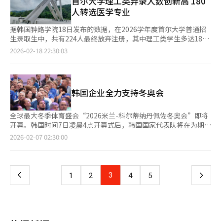
首尔大学理工类弃录人数创新高 180
指出，随着护肤品与美容设备之间的界限日益模糊，美妆科技赛道
表示，这一结果表明，企业普遍预期未来韩中两国之间的出口竞争
正在试航评估的2号舰茶山丁若镛舰于去年12月下水，计划今年12
将持续扩张。韩国在制造工艺与技术研发领域的综合实力，将成为
人转选医学专业
将持续加剧。
月交付海军。最后一艘大虎金宗瑞舰正在蔚山造船厂建造，预计
推动市场规模进一步扩大的关键动力。
2027年12月交付海军。正祖大王级最新宙斯盾驱逐舰长170米，宽
据韩国钟路学院18日发布的数据，在2026学年度首尔大学普通招
21米，排水量8200吨，最大速度30节（约55公里/小时），是现存
生录取生中，共有224人最终放弃注册，其中理工类学生多达180
最高水平的战斗舰。其目标探测和跟踪能力比现有世宗大王级
人，占比80.4%，为近五年来的最高水平。这一数字不仅超过了
2026-02-18 22:30:03
（7600吨级）提高了两倍以上，并具备拦截功能，被评为应对北
2025学年度的178人，与医学院扩招前的2023学年度（88人）相
核和导弹威胁的‘海上三轴体系’的核心力量。当天，HD现代重
比，更是翻倍增长。 分析认为，放弃注册的学生大多因同时被其
工社长兼舰艇及中型船舶事业代表朱元浩邀请正祖大王舰赵完熙上
他医学院录取，最终选择就读医学专业。钟路学院指出，首尔大学
校、茶山丁若镛舰具本哲上校、大虎金宗瑞舰张贤道上校到造船厂
理工类录取生“流失”，几乎全部可视为“医学院重复录取”所
韩国企业全力支持冬奥会
内的迎宾馆共进午餐。朱社长与三位舰长就海洋防务进行了交流，
致。 从专业分布来看，部分学科的弃录现象尤为突出。尖端融合
并对为提升K-海洋防务竞争力而献身的海军表示感谢。朱社长表
学部共有16人未办理注册手续，同比增长33.3%，占该学部普通招
示：“以世界顶尖技术建造的三艘最新宙斯盾驱逐舰齐聚蔚山船
生名额的21.9%；电气信息工程学部弃录人数为15人，同比增长
全球最大冬季体育盛会“2026米兰-科尔蒂纳丹佩佐冬奥会”即将
厂，我感到非常高兴和意义深远。这是展示我国海洋防务50周年地
25%；护理学院则有14人放弃注册，同比增长48.3%。理工类专
开幕。韩国时间7日凌晨4点开幕式后，韩国国家代表队将在为期
位的象征性场面。”HD现代重工是国内唯一负责现存最新宙斯盾
业中，仅医学预科、能源资源工程学和统计学3个专业未出现弃录
17天的比赛中接受国内主要企业的全方位支持。不仅是资金支持，
页
2026-02-07 02:30:00
舰（世宗大王级、正祖大王级）基本设计的造船公司，拥有世界最
情况。 人文类弃录人数为36人，占比16.1%；艺术体育类为8人，
企业还将尖端技术应用于比赛设备，并长期支持冷门项目。三星电
高水平的舰艇技术。自1976年开始研发韩国首艘国产战斗舰蔚山
占比3.6%。分析称，人文类中经营学、经济学等热门专业的弃录
子会长李在镕等企业领导人也将亲临现场，发挥民间外交官的作
一
舰以来，建造了所有蔚山级护卫舰Batch-Ⅰ、Ⅱ、Ⅲ，为韩国海
者，同样可能被医学院、牙科学院或韩医学院同时录取。 钟路学
用。据悉，李在镕已抵达意大利米兰，作为国际奥委会顶级赞助商
军的中坚力量形成做出了贡献。截至今年，共建造了108艘舰艇和
院预计，随着2027学年度“地区医生制”正式实施，首尔大学理
代表出席开幕式，并计划与全球政商界人士会面。三星电子通过移
上
3
下
1
2
4
5
特种船，并在国内出口了最多的20艘舰艇。※ 本报道经人工智能
工类录取生流向医学院的趋势或将进一步扩大。钟路学院代表任成
动技术创新观赛体验，使用最新的Galaxy S25 Ultra手机直播开幕
（AI）系统翻译与编辑。
浩（音）表示：“首尔大学理工类正招放弃注册者，几乎可以认定
式。所有参赛选手将获得Galaxy Z Flip7奥运版，志愿者也将获得
一
为医学院重复录取所致。未来这一趋势可能更加明显。” ※ 本报
支持翻译功能的设备。现代汽车集团通过研发技术支持冬季运动装
道经人工智能（AI）系统翻译与编辑。
备，尤其是雪橇项目，提供高强度碳纤维成型技术和空气动力学技
页
术。郑义宣会长强调科学训练系统的重要性。LG集团则专注于支