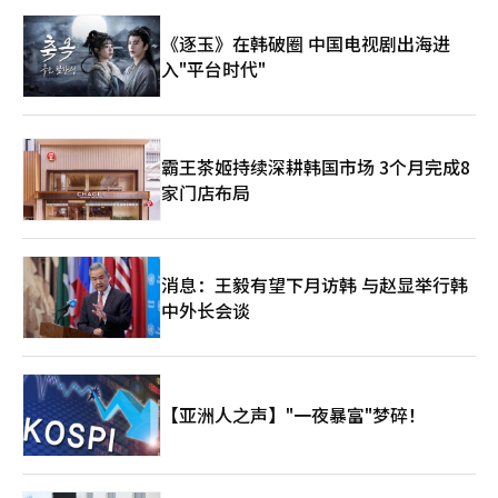
《逐玉》在韩破圈 中国电视剧出海进
入"平台时代"
霸王茶姬持续深耕韩国市场 3个月完成8
家门店布局
消息：王毅有望下月访韩 与赵显举行韩
中外长会谈
【亚洲人之声】"一夜暴富"梦碎！