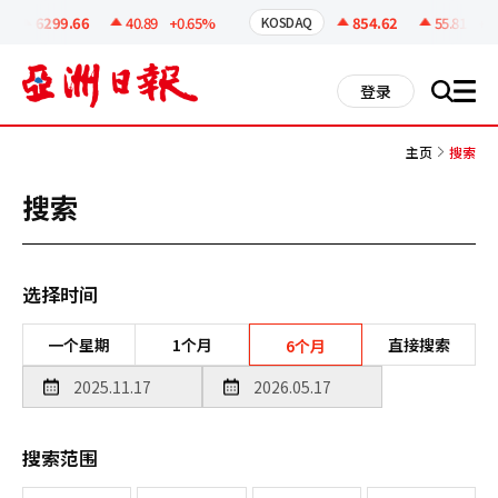
코
인
6299.66
40.89
+0.65%
854.62
55.81
+6.9
KOSDAQ
정
보
all
登录
搜
men
索
主页
搜索
搜索
选择时间
一个星期
1个月
直接搜索
6个月
搜索范围