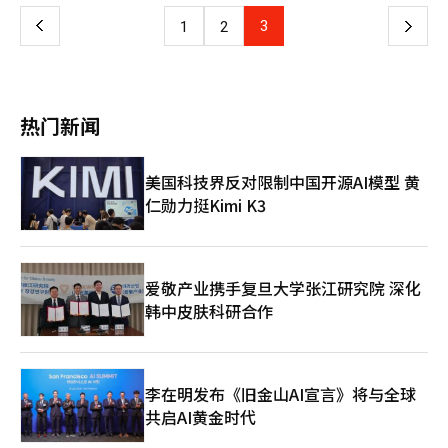
动整体物价上升0.23个百分点。其中，柴油和汽油分别上涨10.4%
数环比上涨0.4%，农林水产品（3.2%）和工业制品（0.5%）是带
子及光学设备（7.2%）、一次金属制品（3.1%）是主要拉动因
和5.3%。尽管国际油价回落，但因燃油税下调幅度缩小，加之高
上
3
下
1
2
动指数上涨的主要因素。
素；柴油（7.4%）、航空煤油（8.4%）、DRAM（11.6%）涨幅
汇率因素叠加，使油价涨幅较上月（4.8%）进一步扩大。石油类
显著。 根据央行发布的相关指标，11月净商品贸易条件指数为
几乎依赖进口，价格对汇率变动尤为敏感。 同时，农畜产品物价
一
98.19，同比上升5.8%，同期出口价格上涨2.1%，而进口价格下
上升5.6%，带动整体物价上涨0.42个百分点。受汇率影响，进口
降3.4%。在出口数量指数（6.8%）和净商品贸易条件指数同步改
畜产、水产品及芒果、奇异果等进口水果物价均上涨。国家数据处
页
善的带动下，收入贸易条件指数升至122.45，比去年同期提高
表示，新米因出货量增加物价涨势放缓，但由于秋季频繁降雨等因
热门新闻
13%。
素，蔬菜价格跌幅缩小。 冬日当季水果橘子物价上涨26.5%；猪
肉、国产牛肉分别上涨5.1%和4.6%。带鱼（11.2%）、青花鱼
（13.2%）也纷纷上涨，进口水产品价格同样因高汇率而呈现两位
美国科技界反对限制中国开源AI模型 黄
数涨幅。 国家数据处经济动向统计审议官李斗元表示：“石油
仁勋力挺Kimi K3
类、进口农畜水产品对汇率波动最为敏感。中长期来看，加工食品
与外食价格可能因原材料上涨而面临压力。” 以日常必需品为
主、贴近居民消费体验的生活物价指数上涨2.9%，为去年7月
（3%）以来最大增幅。受气候影响的新鲜食品指数上涨4.1%。剔
除农产品与石油类的核心物价指数上涨2.3%，剔除食品和能源的
爱敬产业携手复旦大学张江研究院 深化
经合组织（OECD）核心物价指数上涨2%。今年1至11月累计消费
韩中皮肤科研合作
者物价涨幅比去年同期上升2.1%。 李斗元表示：“今后汇率导致
的进口成本上升可能成为物价上行压力，而国际油价的下行则将发
挥一定的缓和作用。”
李在明发布《旧金山AI宣言》将与全球
共启AI黄金时代