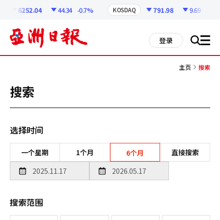
코
인
6252.04
44.34
-0.7%
791.98
9.69
-1.21
KOSDAQ
정
보
all
登录
搜
men
索
主页
搜索
搜索
选择时间
一个星期
1个月
直接搜索
6个月
搜索范围