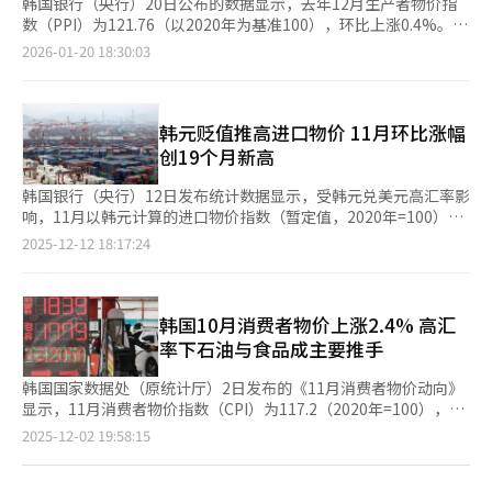
韩国银行（央行）20日公布的数据显示，去年12月生产者物价指
数（PPI）为121.76（以2020年为基准100），环比上涨0.4%。这
是继去年9月上升0.4%后，连续第4个月呈现增长态势。 生产者物
2026-01-20 18:30:03
价指数是衡量工业企业产品出厂价格变动趋势和变动程度的重要经
济指标，反映生产领域的价格变动情况。通常，生产者物价指数的
变化会在1至3个月后传导至消费端。 分类来看，受农产品
（5.8%）和水产品（2.3%）价格上涨带动，农林水产品整体上涨
韩元贬值推高进口物价 11月环比涨幅
3.4%。在工业品中，包含半导体在内的计算机、电子及光学设备
创19个月新高
价格上涨2.3%，一次金属制品价格上涨1.1%，成为推高生产者物
价的主要因素。服务业价格环比上涨0.2%，其中金融保险服务
韩国银行（央行）12日发布统计数据显示，受韩元兑美元高汇率影
（0.7%）以及餐饮住宿服务（0.4%）涨幅居前。 具体品类方面，
响，11月以韩元计算的进口物价指数（暂定值，2020年=100）升
苹果（19.8%）、柑橘（12.9%）、鸡肉（7.2%）、鱿鱼
至141.82，较10月（138.19）上涨2.6%。涨幅为去年4月以来最
2025-12-12 18:17:24
（6.1%）、DRAM（15.1%）、闪存（6%）以及铜初级精炼品
高，同时实现自7月以来的连续五个月上升。 从品类来看，农林水
（9.9%）价格大幅上涨；相反，柴油（-7.3%）和石脑油
产品（3.4%）、矿产品（2.4%）、计算机、电子及光学设备
（-3.8%）等品类价格出现下跌。 韩国银行物价统计组组长李文熙
（8%）和一次金属制品（2.9%）整体推动进口物价走高。具体项
（音）表示，受半导体、一次金属制品等工业品价格上涨以及农林
目中，牛肉（4.5%）、天然气（3.8%）、航空煤油（8.5%）、闪
韩国10月消费者物价上涨2.4% 高汇
水产品价格走高的影响，去年12月生产者物价水平整体有所上升。
存（23.4%）、精炼铝（5.1%）、巧克力（5.6%）涨幅尤为突
率下石油与食品成主要推手
在谈及对消费者物价的影响时，李文熙（音）指出：“中间品和原
出。 央行经济统计组组长李文熙（音）表示：“尽管国际油价有
材料等生产者物价是否会立即传导至消费者物价，还是经过一段时
所回落，但韩元贬值带来的影响更为明显，使进口物价环比上涨
韩国国家数据处（原统计厅）2日发布的《11月消费者物价动向》
间后才体现，取决于企业经营环境、定价策略以及政府的物价稳定
2.6%，同比上涨2.2%。”数据显示，迪拜原油月均价由10月的65
显示，11月消费者物价指数（CPI）为117.2（2020年=100），同
措施等多重因素。同时，还需要继续观察国际油价走势对物价的影
美元降至11月的64.47美元，而同期韩元兑美元平均汇率则从
比上涨2.4%，与10月涨幅相同。物价涨幅曾在今年6至7月维持在
页
2025-12-02 19:58:15
响。” 数据还显示，包含进口品在内的国内供应物价指数较去年
1423.36韩元升至1457.77韩元。 与此同时，出口物价也保持上行
2%区间，8月涨幅一度放缓至1.7%，9月则再度回升至2.1%。 石
11月上升0.4%。其中，原材料（1.8%）、中间品（0.4%）、最
趋势。11月出口物价指数录得139.73，环比上涨3.7%，同样为连
油类价格上涨5.9%，为今年2月（6.3%）以来的最大涨幅，并推
一
终产品（0.2%）均呈上升趋势。包含出口品在内的总产出物价指
续第五个月上涨。其中，煤炭及石油制品（4.9%）、计算机、电