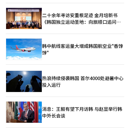
二十余年寻访安重根足迹 金月培新书
《韩国独立运动圣地：向旅顺口追问历
史》出版
韩中航线客运量大增成韩国航空业"香饽
饽"
热浪持续侵袭韩国 首尔4000处避暑中心
投入运行
消息：王毅有望下月访韩 与赵显举行韩
中外长会谈