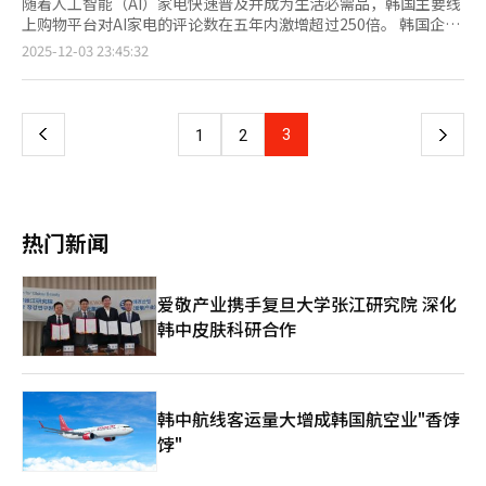
随着人工智能（AI）家电快速普及并成为生活必需品，韩国主要线
上购物平台对AI家电的评论数在五年内激增超过250倍。 韩国企业
数据研究所CEO Score3日发布的数据显示，Coupang、
页
2025-12-03 23:45:32
Gmarket、11街等韩国主要电商平台AI家电产品评论数从2020年
的332条，飙升至2025年11月的8.3675万条。本次调查数据基于
一
电视、冰箱、洗衣机、干衣机、空调、洗碗机、扫地机器人等七大
品类排名前100位的1379款AI家电产品评论进行分析。 分析指出，
上
3
下
1
2
这主要得益于三星电子和LG电子等主要制造商竞相推出结合语音
识别与智能功能的AI家电，消费者使用体验随之增加。 数据显示，
一
消费者对AI家电的关注度与满意度都非常高。具体来看，对1379
款AI家电评论进行定性分析结果显示，包含“智能功能”“提升生
页
活质量”等正面关键词的评论比例高达99.3%。按照五星评分体系
热门新闻
计算，平均星级高达4.77分。 不同品牌AI家电所获得的消费者反馈
也呈现明显差异。分析显示，LG电子AI家电评论中“信赖”“孝
顺”等关键词占比最高，许多消费者认为其产品适合送给长辈，因
爱敬产业携手复旦大学张江研究院 深化
此200万韩元（约合人民币9610元）以上高端产品表现强势。 此
韩中皮肤科研合作
外，三星电子AI家电评论中，“年轻感”“高连接性”是出现频率
最高的关键词。消费者指出的三星电子AI家电最大优点
为“SmartThings”及“应用程序联动”。这体现出三星电子瞄
准年轻群体偏好的生活融入性家电市场展开差异化战略。 CEO
Score相关人士表示，过去消费者更看重家电的基本性能，如今能
韩中航线客运量大增成韩国航空业"香饽
够“自动调整”的AI功能已成为新消费标准。AI家电正在改变用户
饽"
生活方式，成为新型生活必需品。