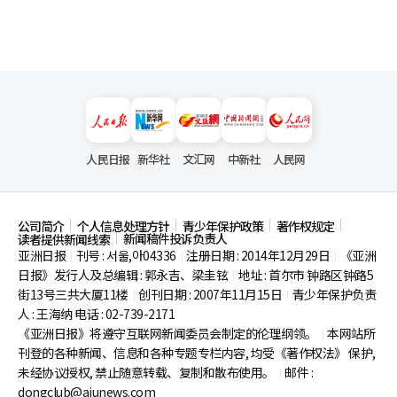
人民日报
新华社
文汇网
中新社
人民网
公司简介
个人信息处理方针
青少年保护政策
著作权规定
新闻稿件投诉负责人
读者提供新闻线索
亚洲日报
刊号 : 서울,아04336
注册日期 : 2014年12月29日
《亚洲
|
|
|
日报》发行人及总编辑 : 郭永吉、梁圭铉
地址 : 首尔市
钟路区钟路5
|
街13号三共大厦11楼
创刊日期 : 2007年11月15日
青少年保护负责
|
|
人 : 王海纳 电话 : 02-739-2171
《亚洲日报》将遵守互联网新闻委员会制定的伦理纲领。
本网站所
|
刊登的各种新闻、信息和各种专题专栏内容, 均受《著作权法》
保护,
未经协议授权, 禁止随意转载、复制和散布使用。
邮件 :
|
dongclub@ajunews.com