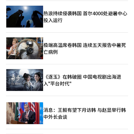
热浪持续侵袭韩国 首尔4000处避暑中心
投入运行
极端高温席卷韩国 连续五天报告中暑死
亡病例
《逐玉》在韩破圈 中国电视剧出海进
入"平台时代"
消息：王毅有望下月访韩 与赵显举行韩
中外长会谈