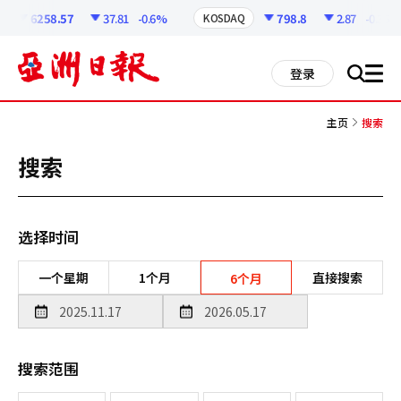
코
인
6258.57
37.81
-0.6%
798.8
2.87
-0.36%
KOSDAQ
정
보
all
登录
搜
men
索
主页
搜索
搜索
选择时间
一个星期
1个月
直接搜索
6个月
搜索范围