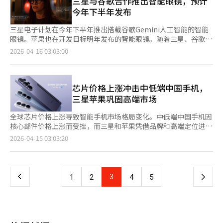
三星与谷歌合作推出智能眼镜，预计
Bondo评价特纳斯的硬件工程背景“显示苹果对消费者硬件的承
评估中，S26 Ultra在相机、电池和显示屏方面排名第一，预售中
直接影响三星。三星通过Galaxy Z系列开拓了折叠手机市场，并在
今年下半年发布
诺不会消失”。尽管如此，特纳斯面临的核心挑战可能是AI应对。
70%以上集中在Ultra型号。51小时的电池续航和稀有颜色（粉金
去年第三季度保持了64%的全球市场份额。然而，预计苹果进入
路透社指出，苹果面临Siri改版延迟和外部AI依赖的争议。最终，
色）是年轻人喜爱的因素。20至30岁人群重视隐私，欧洲消费者
后，首年将获得约19%的市场份额，而三星和华为的份额可能分别
三星电子计划在今年下半年推出搭载谷歌Gemini人工智能的智能
特纳斯的首要评价标准将是他能否将AI自然融入iPhone、Mac和
也对三星显示器独特的像素结构给予好评，这种结构能阻挡侧视角
降至30%左右。这一预测表明，折叠手机市场的主导地位不再仅靠
眼镜。苹果也在开发目标明年发布的智能眼镜。随着三星、谷歌、
可穿戴设备中。苹果能否在AI平台竞争中提升存在感也成为下一步
度，苹果无法通过软件更新应对这一差异化特点。此外，合理的价
先发优势维持。三星一直在推动技术实验和普及，而苹果则以高完
苹果等大公司加入，AI设备市场的竞争将更加激烈。据业内消息，
2026-04-16 03:03:00
考验。股价反应有限。路透社报道，宣布后苹果股价在盘后交易中
格定位也让三星在性能上明显优于中国手机。三星最近通知供应
成度为策略，推迟了进入时间。未来的竞争可能更多地取决于产品
三星电子和谷歌正致力于开发AI智能眼镜“Galaxy Glass”（暂定
下跌不到1%。而在20日美国常规交易中，苹果股价收于273.05美
商，将4月的Galaxy S26系列生产计划从240万台提高到300万台，
的明确目的性和用户体验。竞争焦点也在变化。最初，“折叠形
名），预计今年下半年发布。硬件由三星负责，软件由谷歌提供，
元，上涨1.04%。
显示出对销售表现的信心。一位业内人士表示：“在苹果iPhone
态”本身备受关注，但现在厚度、重量、屏幕折痕和铰链耐用性等
设计则与Gentle Monster和Warby Parker合作。Galaxy Glass预
缺乏创新、市场停滞的情况下，中国手机无法匹敌三星的性能。随
基本功能成为主要评估标准。同时，多任务处理性能、人工智能计
计在8月发布，基于谷歌的Gemini AI和Android XR开发，旨在与
芯片价格上涨冲击中低端中国手机，
着AI优化手机的认知逐渐确立，预计这将对Galaxy整体销售产生积
算能力和大屏幕利用率等软件体验的重要性也在增加。折叠手机需
Galaxy Z Fold和Galaxy Watch等设备无缝集成。作为初期产品，
三星苹果巩固高端市场
极影响。”※ 本报道经人工智能（AI）系统翻译与编辑。
要证明其作为生产力工具的价值。三星面临的挑战更加明确。如何
重点在于AI功能的实现，搭载谷歌的生成型AI模型Gemini，支持
将多窗口、S Pen、DeX等生产力功能转化为有说服力的用户体验
语音助手、实时翻译、导航等功能。Galaxy Glass的电池容量约为
全球芯片价格上涨导致智能手机市场格局变化。中低端中国手机因
是关键。除了硬件的轻薄度，三星还需向消费者明确展示选择高价
245mAh，使用时间为6至8小时，与竞争产品Ray-Ban Meta相
核心部件价格上涨而受挫，而三星和苹果凭借品牌和高端定位进一
折叠手机的理由。苹果的进入被视为三星的机遇和威胁。苹果的品
似。设备还包括摄像头、麦克风和扬声器，支持拍摄、通话和音频
步巩固市场地位。据行业消息，近期内存芯片价格上涨直接影响中
页
2026-04-15 03:03:20
牌影响力和生态系统可能成为市场扩大的催化剂，但同时也可能凭
功能，主要关注AI功能的实用性。今年下半年，智能眼镜市场的竞
低端智能手机的消费者价格。市场研究公司Counterpoint预测，
借高完成度的产品和应用生态系统迅速获得主导地位。未来的竞争
争将更加激烈。目前，Meta在市场上占据主导地位。根据市场研
今年3月以来，中国新发布的智能手机平均售价将同比上涨15%至
一
将从“谁折得更好”转向“谁能更好地利用折叠技术”。未来，折
究公司Counterpoint Research的数据，Meta在去年下半年占全
25%。中国手机厂商纷纷提价。根据《南华早报》，荣耀新旗舰机
叠手机市场可能会形成三星、华为和苹果三强竞争的格局。在这一
球智能眼镜出货量的82%。苹果则在考虑至少四种设计，以兼顾大
型“Magic V6”价格比之前高端型号上涨1000元人民币。OPPO的
上
3
下
1
2
4
5
过程中，谁能主导折叠手机作为智能手机未来的叙事也成为关键变
众性和风格。三星也在努力提升其作为时尚单品的价值，设计轻便
A系列线上售价上涨最多500元，vivo也从上月起提高了部分型号
量。今年下半年市场预计将再次活跃，但这种趋势是暂时的关注还
且符合人体工学，目标是吸引从技术爱好者到时尚敏感的消费者。
的价格。中低端产品为主的中国厂商市场份额大幅下滑。
一
是结构性变化仍有待观察。※ 本报道经人工智能（AI）系统翻译与
※ 本报道经人工智能（AI）系统翻译与编辑。
Counterpoint数据显示，全球前五大厂商中，小米一季度出货量
编辑。
同比骤降19%，受冲击最大。OPPO和vivo的市场份额分别下降
页
11%和8%。相反，三星和苹果保持稳定增长。市场研究公司