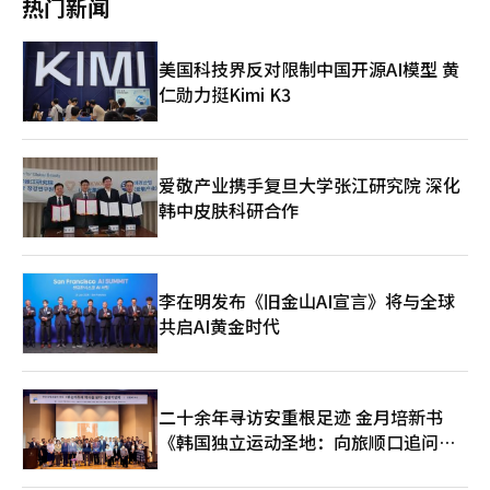
热门新闻
Omdia指出，三星和苹果的合计市场份额达到42%，比去年同期
的39%增加3个百分点。三星以22%的份额重夺第一，超过苹果的
20%。小米继续保持第三，但份额从14%降至11%。尽管芯片价
美国科技界反对限制中国开源AI模型 黄
格上涨，消费者对高端智能手机的需求依然强劲。三星今年初推出
仁勋力挺Kimi K3
的Galaxy S26系列全球预订量比前作增长10%以上。苹果去年发
布的iPhone 17系列也持续热销。消费者更倾向于选择性能和品牌
价值更高的高端手机。随着芯片价格上涨，智能手机市场的两极分
化预计将加剧。拥有资本和技术优势的三星和苹果将通过提升AI功
能和显示技术继续主导高端市场，而中国厂商则面临盈利和市场份
爱敬产业携手复旦大学张江研究院 深化
额的双重压力。一位业内人士表示，部件价格上涨对所有制造商都
韩中皮肤科研合作
是挑战，但对高利润率的三星和苹果来说，反而是甩开竞争对手的
机会。两家公司计划在下半年推出新款折叠手机，预计双雄竞争格
局将持续。※ 本报道经人工智能（AI）系统翻译与编辑。
李在明发布《旧金山AI宣言》将与全球
共启AI黄金时代
二十余年寻访安重根足迹 金月培新书
《韩国独立运动圣地：向旅顺口追问历
史》出版