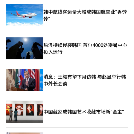
韩中航线客运量大增成韩国航空业"香饽
饽"
热浪持续侵袭韩国 首尔4000处避暑中心
投入运行
消息：王毅有望下月访韩 与赵显举行韩
中外长会谈
中国藏家成韩国艺术收藏市场新"金主"