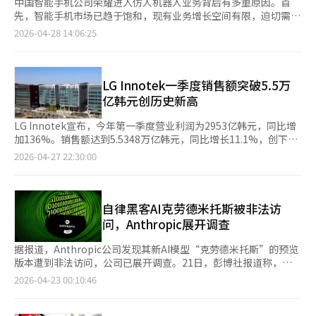
中国智能手机公司荣耀进入仿人机器人业务背后有多重原因。首
先，智能手机市场已趋于饱和，现有业务增长空间有限，迫切需要
寻找新的增长点。过去五年，荣耀在中国市场的份额持续下滑。根
2026-04-28 14:06:25
据市场研究公司Counterpoint Research的数据，截至去年底，
荣耀的市场份额为13.4%，低于华为（16.4%）、苹果
（16.2%）、vivo（16.2%）、小米（15.4%）和
OPPO（15.2%），跌出前五。为应对增长放缓，荣耀正在推进首
LG Innotek一季度销售额突破5.5万
次公开募股（IPO），并于去年3月由CEO李健宣布“阿尔法战
亿韩元创历史新高
略”，计划转型为以机器人为中心的AI智能终端公司。今年3月在
西班牙巴塞罗那举行的世界移动通信大会（MWC）上，荣耀展示
LG Innotek宣布，今年第一季度营业利润为2953亿韩元，同比增
了“阿尔法战略”的首个成果——全球首款“机器人手机”。该手
加136%。销售额达到5.5348万亿韩元，同比增长11.1%，创下季
机配备了一个可360度旋转的2000万像素摄像头。然而，市场反应
度历史新高。LG Innotek表示，尽管是季节性淡季，但手机摄像
2026-04-27 22:30:00
不如预期。专家认为产品完成度不足，消费者则指出其便携性和握
头模块需求强劲，FC-BGA等高附加值半导体基板供应持续良好。
持感欠佳，导致技术投资难以转化为实际购买。尽管如此，荣耀在
此外，车载摄像头和照明模块等移动部件也在增长，推动了销售额
今年的仿人机器人半程马拉松中获胜被视为一项重要成就。中国IT
的扩大。具体业务方面，光学解决方案业务销售额为4.6106万亿韩
专业媒体《虎嗅》指出，这一胜利将对荣耀的企业价值产生积极影
元，同比增长11.4%。封装解决方案业务销售额为4371亿韩元，
自律黑客AI克劳德米托斯被非法访
响，有助于提升资本市场信心、路演宣传以及对第二增长曲线的期
同比增长16%。移动解决方案业务销售额为4871亿韩元，同比增
问，Anthropic展开调查
待。※ 本报道经人工智能（AI）系统翻译与编辑。
长4.2%。LG Innotek计划加强高收益业务组合，特别是以封装解
决方案业务为中心，提升其盈利贡献度。文赫洙 LG Innotek社长
据报道，Anthropic公司发现其新AI模型“克劳德米托斯”的预览
在3月表示，车载AP模块销售将从第四季度开始显著增长，移动解
版本遭到非法访问，公司已展开调查。21日，彭博社报道称，
决方案业务将继续保持增长趋势。※ 本报道经人工智能（AI）系统
Anthropic正在确认是否通过第三方合作伙伴环境发生了未经授权
2026-04-23 00:10:46
翻译与编辑。
的访问。公司表示：“我们正在调查通过我们的一家第三方供应商
环境对克劳德米托斯预览版的非法访问报告。”Anthropic补充