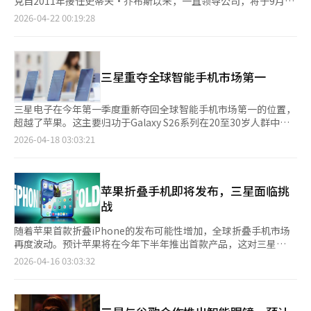
克自2011年接任史蒂夫·乔布斯以来，一直领导公司，将于9月1
牌受到消费者青睐。 大型零售企业和海外平台也持续增长。新世
系统已经启动，但退税支付可能需要60至90天。围绕关税担保公
日卸任CEO，转任董事会主席。特纳斯目前担任硬件工程高级副总
2026-04-22 00:19:28
界百货（16.8%）、Costco（12.6%）、亚马逊（19.8%）等品牌
司的索赔问题，法律审查仍在继续。特朗普明确表示，即使退税程
裁，苹果表示此次任命是长期继任计划的一部分。根据苹果和路透
在列。特别是海外直购平台和仓储式折扣店的增长与消费两极化趋
序开始，他也不会放弃关税政策。他暗示，即使现有关税无效，他
社的消息，特纳斯于2001年加入苹果产品设计团队，2013年升任
势相吻合。 此外，Market Kurly（12.7%）、AliExpress和淘宝
也将利用贸易法301条重新征收关税，但这一过程预计更加复杂且
硬件工程副总裁，2021年成为高级副总裁。他在iPhone、iPad、
（15.4%）等电商企业也实现了两位数增长率，扩大了市场份额。
耗时。市场观察人士认为，大企业最终可能会申请退税，因为退税
Mac、Apple Watch和AirPods等核心产品的开发中发挥了重要作
业内人士对此次结果评价称，“时尚、平台、低价消费和全球直购
三星重夺全球智能手机市场第一
金额巨大，考虑到股东和业绩压力，放弃退税并不容易。※ 本报
用。特纳斯毕业于宾夕法尼亚大学机械工程专业，加入苹果前曾在
同时增长的复杂消费趋势显现。”特别是在经济不确定性中，消费
道经人工智能（AI）系统翻译与编辑。
Virtual Research Systems担任机械工程师。此次任命被视为苹果
者追求“性价比”和“便利性”的趋势更加明显。※ 本报道经人
延续现有运营方针的内部继任。彭博社上月曾指出特纳斯是库克的
三星电子在今年第一季度重新夺回全球智能手机市场第一的位置，
工智能（AI）系统翻译与编辑。
有力继任者。库克的成就显著。苹果在他任内市值从约3500亿美
超越了苹果。这主要归功于Galaxy S26系列在20至30岁人群中的
元增长至4万亿美元，年收入从2011财年的1080亿美元增至2025
流行，以及在欧洲和中东市场的高人气。根据市场研究机构Omdia
2026-04-18 03:03:21
财年的4160亿美元。苹果商店的运营国家数量翻倍，活跃设备数
的数据显示，三星在第一季度的全球市场份额达到22%，超过了苹
量超过25亿台。库克将苹果从一家以iPhone为中心的公司发展为
果的20%。Galaxy S26系列的强劲预售表现和稳定的销售推动了
涵盖服务、半导体和可穿戴设备的大型平台企业。华尔街对此反应
这一成绩。预售在7天内达到135万台，创下Galaxy S系列历史新
平静。Cherry Lane Investments的Rick Meckler对路透社表
高，全球预售量比前代S25增加了10%以上。去年，三星在年出货
苹果折叠手机即将发布，三星面临挑
示：“库克做出了惊人的成就，他继续担任董事会主席，将在重大
量上被苹果超越，苹果以20%的市场份额位居第一，三星以19%
战
策略上继续发挥作用。”eMarketer的Jacob Bondo认为：“库
位居第二，这是自2011年以来的首次逆转。Galaxy凭借AI功能和
克在9月前继续担任CEO，然后转任主席，这一安排给投资者带来
时尚设计重新崛起。业内分析认为，年轻消费者和海外市场的积极
随着苹果首款折叠iPhone的发布可能性增加，全球折叠手机市场
了一定的安慰。”然而，特纳斯上任时苹果的经营环境并不轻松。
反应是三星超越苹果的关键。基于Google Gemini的设备内AI功
再度波动。预计苹果将在今年下半年推出首款产品，这对三星
尽管苹果仍具备强大的盈利能力和品牌忠诚度，但在AI竞争中被认
能、Galaxy AI翻译、实时通话录音摘要等功能吸引了MZ世代用
的“折叠手机先驱”地位构成挑战。业内人士认为，今年将是折叠
2026-04-16 03:03:32
为落后于OpenAI和谷歌等竞争对手。特纳斯上任首年需要同时进
户。这种消费者反应在欧洲等海外市场同样明显。Galaxy S26系列
手机市场发展的关键节点。据市场研究公司和外媒报道，苹果计划
行Siri改版、iPhone产品重整和AI功能增强。市场预计特纳斯将凭
在第一季度的欧洲市场份额为33%，中东和非洲市场份额为
最早在今年下半年，最迟在2027年初推出折叠iPhone。目前，苹
借硬件能力进一步巩固苹果的产品竞争力。路透社解读此次任命
24%，均超过了苹果和小米。专家指出，海外市场的销售表现与国
果正在集中测试显示屏、铰链和用户界面（UI）的完整性，并可能
为“苹果在AI竞争中仍将保持消费者硬件为中心的身份”。Jacob
内相似，尤其是Ultra型号的差异化性能。欧洲七国消费者联盟的
将其扩展为打破iPhone和iPad界限的新高端类别。苹果的进入将