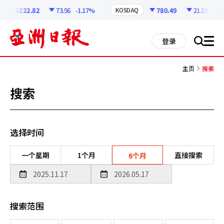
코
인
6222.82
73.56
-1.17%
780.49
21.18
-2.6
KOSDAQ
정
보
all
登录
搜
men
索
主页
搜索
搜索
选择时间
一个星期
1个月
直接搜索
6个月
搜索范围