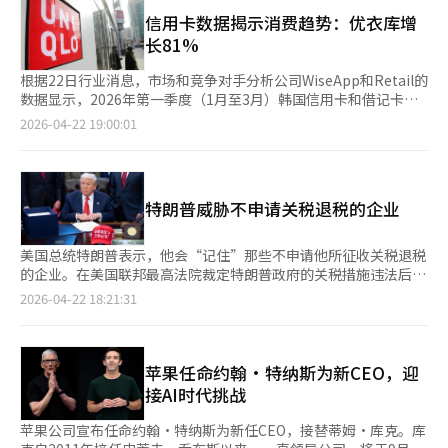
说，目前尚未发现非法访问扩展到公司系统的迹象。此事件引发了
对Anthropic能否在可控范围内保持其核心技术的担忧。金融时报
信用卡数据揭示消费趋势：优衣库增
指出：“这家市值3800亿美元的AI研究所能否防止技术落入恶意
长81%
行为者手中，令人质疑。”金融时报还表示：“非法访问的风险可
能会加剧对米托斯模型的担忧，该模型已在市场上引发震动，并在
根据22日行业消息，市场和竞争对手分析公司WiseApp和Retail的
金融机构和全球监管机构之间引发高级别讨论。”克劳德米托斯以
数据显示，2026年第一季度（1月至3月）韩国信用卡和借记卡支
其强大的自律黑客能力而闻名，全球对此保持警惕。Anthropic在
付数据的样本调查结果显示，主要商业品牌中，优衣库的支付金额
2026-04-22 19:00:01
7日发布米托斯时表示，该模型具备识别和利用所有主要操作系统
增长率位居第一，同比激增81.4%，引领消费复苏趋势。 此次调查
和网络浏览器漏洞的能力。目前，米托斯预览版仅限于亚马逊、微
以2026年第一季度支付金额超过2000亿韩元的品牌为对象，基于
软、苹果、思科、CrowdStrike等公司使用，美国国家安全局等情
卡支付记录的金额计算，未包括银行转账、现金和代金券支付，因
报机构也在秘密参与。※ 本报道经人工智能（AI）系统翻译与编
此与实际销售额可能存在差异。 优衣库的快速增长被认为是由于
特朗普威胁不申请关税退税的企业
辑。
其广泛的客户群体。3月数据显示，单人家庭和有小孩的家庭的支
付者比例分别为29.6%和28.2%，显示出其消费基础不偏向特定年
龄或家庭类型。 第二名是在线时尚平台Musinsa，支付金额增长
美国总统特朗普表示，他会“记住”那些不申请他所征收关税退税
28.7%，其中单人家庭比例最高，达47.9%。这反映了时尚消费从
的企业。在美国联邦最高法院裁定特朗普政府的关税措施违法后，
线下向线上转移的趋势。 苹果（25.1%）、Naver及Naver
企业可以要求大规模退税。特朗普对不申请退税的企业表示友好，
2026-04-22 18:21:31
Pay（22.8%）、Coupang Eats（22.1%）等平台和IT服务也名
而对申请退税的企业则发出压力信号。据路透社21日报道，特朗普
列前茅。随着数字支付和非接触式消费的扩展，平台企业的影响力
在接受CNBC采访时提到不申请退税的企业，并表示会“记住他
正在扩大。 健康美容和生活用品领域也表现出显著增长。Olive
们”。他对苹果、亚马逊、塔吉特和沃尔玛等尚未申请退税的企业
Young（20.3%）、Daiso（18.1%）、三星商店（17.1%）等品
表示赞赏，而对申请退税的企业则使用了敌对的语言。这一言论是
苹果任命约翰·特纳斯为新CEO，迎
牌增长率较高，反映了性价比消费和自我管理需求的扩大。 餐饮
在美国联邦最高法院于2月裁定特朗普政府的关税措施违法后发表
接AI时代挑战
和饮料品牌也保持了稳定的增长趋势。Mega MGC
的。美国海关和边境保护局启动了电子退税系统，企业可以申请退
Coffee（18.1%）、Compose Coffee（15.6%）、Twosome
回已缴纳的关税，预计退税金额高达1660亿美元（约238万亿韩
苹果公司宣布任命约翰·特纳斯为新任CEO，接替蒂姆·库克。库
Place（14.8%）等品牌实现了两位数增长率。相对便宜的咖啡品
元）。然而，实际退税支付可能需要时间。路透社报道，尽管电子