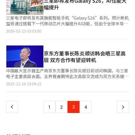
三星即将发布Galaxy S26，AI性能大
链接至购买网站。 在安全与隐私方面，AI可代接陌生来电并确认来
硅谷数据分析师Vivan表示：“制作内容需要花费大量时间，但有
90%。存储价格快速攀升，使显示行业普遍承压。电视、智能手
幅提升
电者身份及事由，还可监测应用对敏感信息的异常访问行为并发出
了Galaxy S26的AI功能，我也可以轻松成为网红。”三星电子还发
机、笔记本电脑等整机厂商在原材料成本不断增加的背景下，可能
警告。Galaxy S26 Ultra在显示层面搭载内置式防窥显示屏，针对
布了下一代耳机“Galaxy Buds4”系列，搭载了实时听觉翻译等
对显示企业提出更大的降价诉求。一位业内人士透露，目前尚无特
三星电子即将发布其旗舰智能手机“Galaxy S26”系列。预计新机
通勤、咖啡馆等日常公共场景而设计，通过软硬件协同工作，在不
AI功能。新增的“头部手势”功能可以通过点头接听电话或关闭闹
定客户正式提出降价要求，但如果存储芯片供需紧张态势持续，不
型将通过搭载下一代移动芯片大幅提升AI功能，但由于全球半导体
影响用户观看体验的前提下提供更可靠的隐私防护能力。 Galaxy
钟。三星电子计划从下月11日起，在包括韩国在内的全球120多个
排除部分厂商将向显示企业提出适当降价的可能性。 尤其是零部
价格上涨，产品价格上涨不可避免。 据业内消息，Galaxy S26将
2026-02-23 03:03:00
S26系列将从下月11日起在韩国、美国等全球120多个国家（地
国家陆续推出Galaxy S26系列和Buds4系列。韩国的预售将于27日
件采购能力较弱的中小企业可能被迫取消或推迟新品发布计划。由
成为三星电子AI技术的集大成者。为了实现流畅的AI功能，软件和
区）陆续上市，韩国将于本月27日至下月5日开启预售。机身提供
至下月5日进行。
于半导体厂商通常优先保障向大规模采购存储的企业供应产能，中
硬件都进行了定制设计。 三星电子的“Galaxy AI”功能在生成和
幽夜紫、映雪白、旷宇黑、浅云蓝四种配色，三星官网及首尔江南
小企业在采购环节处于劣势，或将面临无法正常生产的局面，从而
编辑方面将大幅升级。用户可以通过新AI助手“Perplexity”进行
旗舰店还提供专属色绯霞金和镜月银。Ultra型号提供256GB、
进一步拖累整体市场需求。 韩国显示行业两大龙头企业三星显示
语音命令，无需打开应用即可执行设备操作。用户只需一句话即可
京东方董事长陈炎顺访韩会晤三星高
512GB、1TB三种存储容量，S26+与基础款提供256GB、512GB
与LG显示也将半导体价格列为今年市场最大的不确定性因素。三
完成拍摄、编辑和分享，轻松制作高质量内容。新增
层 双方合作有望迎转机
两种存储选项。 市场售价方面，以最低存储版本为准，Ultra为
星显示方面表示，今年显示产业面临的最大变量是半导体。LG显
的“EdgeFusion”功能无需网络连接即可进行照片修正和图像生
179.74万韩元（约合人民币8630元），S26+为145.2万韩元，基础
示上亦指出，随着存储等整机核心部件成本持续攀升，预计客户将
成，1秒内即可创建或转换图像。 三星电子为增强AI功能和设备连
中国最大显示器生产商京东方董事长陈炎顺日前访问韩国，与三星
款125.7万韩元。
加大对面板价格的下调压力。尽管短期内对公司业务的实际影响仍
接性，推出了“One UI 8.5”测试版，减少了内容编辑过程中每次
电子主要高层会面。业界普遍期待此次高层交流成为双方关系缓和
较为有限，但仍需持续关注需求变化及相关动态，并密切评估后续
保存的麻烦。One UI 8.5将从Galaxy S26系列开始正式引入。 升级
与深化合作的重要契机。 据有关业界日前消息，陈炎顺于15日起
页
2025-12-16 19:04:15
影响程度。 在存储价格高企、需求放缓风险加剧的背景下，韩国
后的AI语音助手Bixby也备受期待。用户请求“在使用时屏幕保持
开启为期两天的访韩行程，到访位于水原的三星电子总部，与三星
显示企业全力提升盈利能力。三星显示正式向客户供应8.6代有机
亮着”时，系统会立即激活相关设置。预计其将具备理解复杂问题
电子VD（电视）业务部门社长龙锡宇举行会晤，尚无法确认是否
一
发光二极管（OLED）产品，全面进入量产阶段。8.6代OLED基板
并与人对话的能力。 硬件也进行了改进，部分型号将首次搭载最
会见DX（智能手机）业务社长卢泰文。 在会谈中，双方重点讨论
尺寸更大，可切割的面板数量更多，有助于降低单位成本，提升盈
新移动应用处理器“Exynos 2600”。该芯片由三星电子系统LSI
了扩大京东方液晶显示器（LCD）面板在三星电视产品中供应规模
上
3
下
1
2
4
利能力。业内普遍认为，三星显示率先于中国竞争企业启动量产，
部门设计并由代工厂生产，是智能手机的核心。 Exynos 2600首次
等事宜，京东方是全球最大的LCD生产商，也是三星电视LCD面板
未来在争取订单方面有望占据先机。 同时，LG显示去年实现营业
采用2纳米GAA先进工艺，预计Galaxy S26的CPU性能将比前代提
的主要供应商之一。 三星电子和京东方既是合作伙伴，也互为竞
一
利润5170亿韩元（约合人民币24.6亿元），时隔四年扭亏为盈。
升39%，AI计算能力提升113%以上。 新Exynos的散热控制备受
争对手，两家企业的关系十分微妙。随着韩国面板生产企业陆续退
公司还推出定价更为亲民的普及型OLED产品“OLED SE（特别
关注。三星电子在2022年发布Galaxy S22时因“Exynos
出LCD业务，三星电子和LG电子在LCD面板领域对京东方、华星光
版）”。目前LG显示已启动55英寸OLED SE的量产，并计划自第
页
2200”引发性能下降和发热问题，尤其是在高规格游戏功能中。
电等中国企业的依赖程度不断上升，因此导致在供应稳定性和盈利