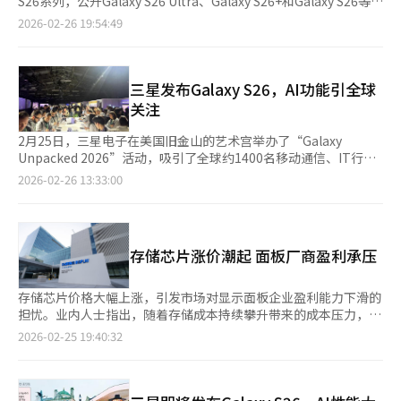
S26系列，公开Galaxy S26 Ultra、Galaxy S26+和Galaxy S26等三
心及企业数字化解决方案等领域拓展。若能与小米形成跨国AI生态
10%，主要原因是内存等核心部件成本的上升，但高性能芯片的AI
题。低端PC市场预计将迅速萎缩。PC中内存的成本比例将从2025
款旗舰机型及创新AI功能，标志着三星在继Galaxy S24/25后，进
2026-02-26 19:54:49
联盟，不仅有助于拓展中国市场合作空间，也能提升其在亚洲AI产
计算成本也是重要因素。这引发了一些用户的不满，他们质疑是否
年的16%上升到2026年的23%。制造商难以吸收成本增加，500
一步强化第三代AI手机战略布局。 三星电子代表理事卢泰文在当天
业链中的战略地位。
需要为不使用的AI功能支付更高的价格。技术的“质”比“量”更
美元以下的低端笔记本市场可能在2028年前消失。AI PC的普及速
的发布会上表示，AI应当成为人们每天都能依赖的伙伴，它应当始
重要Galaxy S26无疑为智能手机设定了新的标准。但要使这些创新
度也将放缓。由于价格上涨，AI PC市场渗透率达到50%的时间将
终如一地服务于每个人，且无需用户具备专业知识。通过Galaxy
真正成为“良药”，关键在于如何在一个用户体验中有机整合众多
推迟到2028年。在智能手机市场，低端产品将受到最大冲击。对
S26系列，我们致力于让AI体验变得轻松自然，让它在后台完成任
三星发布Galaxy S26，AI功能引全球
AI功能，而不是简单地增加功能数量。 仅仅增加选择项并将选择权
价格敏感的消费者可能会选择翻新或二手手机，或延长更换周期。
务，从而让人们能专注于真正重要的事情。 Galaxy S26系列升级
关注
交给消费者，可能会导致AI疲劳和成本负担。消费者如何评估这些
高德纳预计，2026年低端智能手机购买者将以比高端购买者快5倍
十余项AI功能，“Now Nudge”功能可根据情境与对话内容主动
AI功能的实际效用和经济合理性，将决定三星多重AI战略的成败。
的速度退出市场。高德纳指出，2026年上半年是价格策略的关键
推荐合适的功能。例如当朋友在聊天时请求发送一起旅行时拍摄的
2月25日，三星电子在美国旧金山的艺术宫举办了“Galaxy
时期。在内存价格大幅上涨前，制造商和渠道商有最后的机会优化
照片，AI系统会自动弹出整理好的相册；当收到“26日上午9点开
Unpacked 2026”活动，吸引了全球约1400名移动通信、IT行业
价格和保护利润。阿特瓦尔分析师强调：“PC制造商应考虑维持
会可以吗？”的信息时，手机会自动检查是否有行程冲突并提醒；
人士、网红、合作伙伴和媒体参与。参与者们像参加K-POP演唱会
2026-02-26 13:33:00
利润策略，而不是为了获取价格敏感需求而牺牲利润，即使这意味
在讨论分摊费用时，手机会自动弹出转账应用app。 类似
一样，通过Galaxy智能手机和K-内容享受活动氛围，期待Galaxy
着接受出货量减少。在第二季度后，零部件价格上涨将加剧，需要
的“Now Brief” 功能则可从对话中提取并自动生成尚未录入日历
S26系列的发布。韩国游戏博主明模表示：“这是我第三次参加
提前应对。”※ 本报道经人工智能（AI）系统翻译与编辑。
的行程安排，大幅提升日常工作效率。 Galaxy S26系列构建开放
Galaxy Unpacked活动，我特意从韩国飞来体验搭载Exynos 2600
式AI整合平台，除自带的AI助手Bixby外，用户还可将谷歌的
芯片的Galaxy S26在游戏性能上的表现。”为了庆祝Galaxy新品
存储芯片涨价潮起 面板厂商盈利承压
Gemini或Perplexity设为默认AI助手。通过AI语音助手，用户不
发布，动画导演Maggie Kang与三星电子合作，打造了精彩的庆
仅可以完成安排行程、搜索网页等基本功能，还可实现打车、点外
祝舞台，点燃了现场气氛。三星电子当天发布了第三代AI智能手机
卖等多步骤操作。 在影像方面，Galaxy S26 Ultra和Galaxy
Galaxy S26。三星电子代表兼设备解决方案部门总裁卢泰文表
存储芯片价格大幅上涨，引发市场对显示面板企业盈利能力下滑的
S26+两款机型搭载AI图像处理技术“ProScaler”，优化了图像缩
示：“为了让AI真正发挥价值，必须有流畅的操作支持。Galaxy
担忧。业内人士指出，随着存储成本持续攀升带来的成本压力，下
放效果，通过增强文本和细节的清晰度，以及平滑纹理，让照片与
S26系列将引领AI功能的简单易用。”活动中，最受关注的是新AI
游整机厂商或要求面板厂商下调价格，以对冲零部件成本上升的影
2026-02-25 19:40:32
视频在观看时呈现出更丰富和清晰的表现。AI ISP技术可优化自拍
软件功能的发布。升级版的谷歌Gemini和用户定制AI浏览器功能
响。尤其是半导体采购能力相对薄弱的中小企业，甚至可能推迟新
时的头发、眉毛、肤色等细节，令照片更加自然。 升级后
一经介绍，便赢得了现场热烈的掌声。三星电子表示：“我们将推
品发布计划，市场对需求下滑的担忧随之升温。 市场调研机构
的“Creative Studio”可生成贴纸及文档模板，增强创作能
出从未体验过的AI智能手机，结合最创新的AI技术和精致的硬
Counterpoint Research于25日发布的数据显示，在存储芯片价
力。“Circle to Search”也升级为可一次识别多个物品，并直接
件。”体验展台上，众多参与者亲身体验Galaxy S26。来自印度的
格持续上涨的背景下，今年第一季度存储价格预计环比上涨80%至