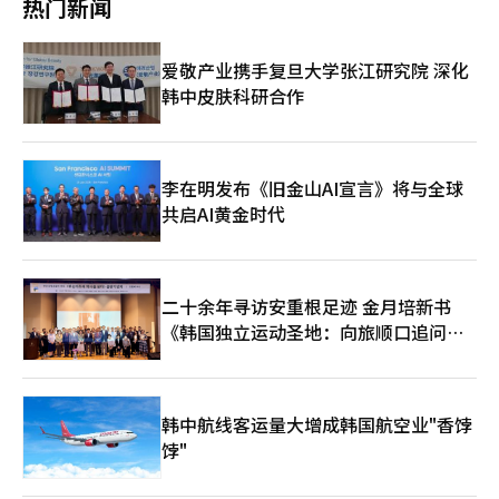
热门新闻
二季度起陆续量产65英寸、48英寸、77英寸、83英寸等全系列产
三星电子从中吸取教训，在Exynos 2600设计阶段大幅改善了核心
能力方面受制于中国企业的潜在风险。 华星光电的母公司TCL正是
品，向主要电视客户供货。
布局和电源管理结构。如果Galaxy S26稳定推出，将为移动体验
三星电子在全球电视市场中的主要竞争对手。 从2022年起，京东
（MX）部门带来成本节约效益，并可能成为系统LSI部门业绩改善
方与三星显示围绕有机发光二极管（OLED）技术展开专利侵权诉
爱敬产业携手复旦大学张江研究院 深化
的催化剂。关键在于产品价格。由于内存供应短缺，价格上涨可能
讼。三星显示于2022年12月向美国国际贸易委员会（ITC）起诉京
韩中皮肤科研合作
性增加。Galaxy S25的最低配置售价为115.5万韩元，预计Galaxy
东方及相关美国零部件批发商，次年又以侵犯商业机密为由追加诉
S26起售价至少为120万韩元。最高配置的Galaxy S26 Ultra可能超
讼。 今年7月，ITC裁定支持三星显示，持续数年的诉讼告一段
过200万韩元。 这种价格上涨被认为是由于最近内存供应短缺导致
落。近期，京东方同意向三星显示支付OLED专利使用费，双方关
的。自去年下半年以来，半导体超级周期导致内存部件价格飙升，
系“破冰”，但专利使用费金额未公开。 京东方曾一度向三星供
智能手机、PC等成本随之上涨。然而，考虑到消费者的抵制心
应高达每年1000万台的电视用LCD，但去年已减少至约100万台左
李在明发布《旧金山AI宣言》将与全球
理，若价格冻结或小幅上涨，盈利能力将不可避免地恶化。即使销
右。不过，今年双方一直在努力扩大业务。京东方主要生产采用改
共启AI黄金时代
售火爆，也难以转化为实质性业务成果。 卢泰文，三星电子设备
善视角的IPS技术的LCD。在京东方供应量减少期间，三星主要从
体验（DX）部门负责人（总裁），在上个月的“CES 2026”新闻
LG显示采购IPS LCD直至今年3月。此后由华星光电供应该部分IPS
发布会上表示，“内存价格上涨是最大担忧因素”，并称“产品价
LCD。 据悉，京东方还计划扩大向三星智能手机和智能手表供应
格不可避免地会受到影响”。
OLED，尽管从总量来看，移动OLED业务比重不大，但对京东方
二十余年寻访安重根足迹 金月培新书
而言，在改善与三星关系方面具有重要意义。 在此背景下，业内
《韩国独立运动圣地：向旅顺口追问历
分析认为，陈炎顺此次访韩不仅是单纯的业务磋商，更释放出修复
关系、探索合作共赢新模式的积极信号。今后三星电子与京东方是
史》出版
否能在LCD供应、乃至更广泛的显示技术领域实现更深层次合作，
备受市场关注。
韩中航线客运量大增成韩国航空业"香饽
饽"