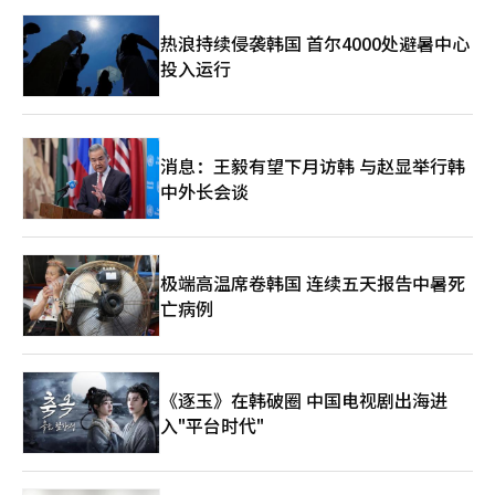
热浪持续侵袭韩国 首尔4000处避暑中心
投入运行
消息：王毅有望下月访韩 与赵显举行韩
中外长会谈
极端高温席卷韩国 连续五天报告中暑死
亡病例
《逐玉》在韩破圈 中国电视剧出海进
入"平台时代"