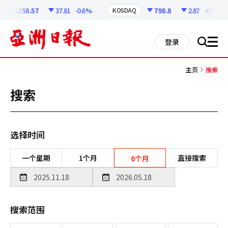
코
인
6258.57
37.81
-0.6%
798.8
2.87
-0.36%
KOSDAQ
정
보
all
登录
搜
men
索
主页
搜索
搜索
选择时间
一个星期
1个月
直接搜索
6个月
搜索范围