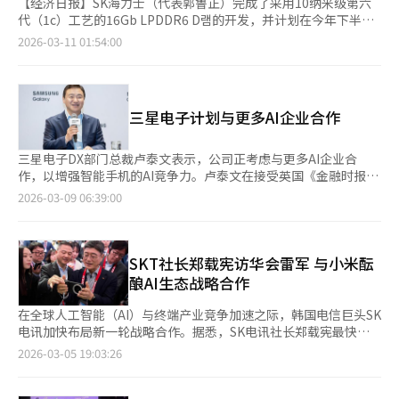
【经济日报】SK海力士（代表郭鲁正）完成了采用10纳米级第六
代（1c）工艺的16Gb LPDDR6 D램的开发，并计划在今年下半年
开始大规模量产。此举旨在抢占设备内AI时代的低功耗内存市场的
2026-03-11 01:54:00
技术优势，预计与三星电子的量产竞争将更加激烈。此次开发的1c
LPDDR6 D램相比上一代LPDDR5X，数据处理速度提高了33%。
其运行速度超过10.7Gbps，满足了生成型AI对高带宽的要求。通
过应用子通道结构和DVFS（动态电压和频率调节）技术，电力消
三星电子计划与更多AI企业合作
耗降低了20%以上。SK海力士通过前瞻性地应用1c尖端微细工
艺，最大化了电力效率和集成度，使得移动设备用户在执行语音转
录、实时翻译等高规格AI功能时，能够在最小化电池消耗的同时享
三星电子DX部门总裁卢泰文表示，公司正考虑与更多AI企业合
受流畅的性能。此次开发反映了智能手机和笔记本等移动设备AI化
作，以增强智能手机的AI竞争力。卢泰文在接受英国《金融时报》
加速的市场趋势。根据市场研究机构IDC的数据，配备生成型AI功
采访时表示：“我们对所有解决方案持开放态度，选择权是Galaxy
2026-03-09 06:39:00
能的智能手机出货量每年急剧增加，因此对高性能低功耗内存的需
AI接近消费者的方式。”《金融时报》指出，三星通过在智能手机
求也在扩大。业内人士分析称：“传统的普通DDR产品正迅速被低
中集成多个AI模型来增强市场竞争力，尤其是在全球智能手机销售
功耗内存取代。在设备内AI环境中，数据需要在设备内部处理，而
停滞的情况下，AI驱动的搜索和服务影响消费者的购买决策。三星
不是发送到服务器，因此更快速、更高效的内存将成为‘AI的心
在Galaxy S26系列中增加了Perplexity AI模型，这被视为其战略的
SKT社长郑载宪访华会雷军 与小米酝
脏’。”这也是SK海力士继HBM（高带宽内存）之后，试图在移
一部分。卢泰文强调：“消费者不再局限于一个平台，而是使用多
酿AI生态战略合作
动D램领域拉开技术差距的背景。◆ 与三星电子的激战，‘市场占
个AI模型。三星在移动AI领域早有准备，保持了领导地位。”此
领’是关键随着SK海力士基于1c工艺的LPDDR6开发，三星电子
外，《金融时报》报道，三星计划将Galaxy S26系列部分型号在美
在全球人工智能（AI）与终端产业竞争加速之际，韩国电信巨头SK
的竞争格局更加清晰。三星电子专注于基于1b工艺的LPDDR6产品
国的售价提高100美元。卢泰文解释称，价格上涨主要受当前AI基
电讯加快布局新一轮战略合作。据悉，SK电讯社长郑载宪最快将
的产品稳定性和早期量产化，并最近向主要芯片组公司提供了下一
础设施扩展的影响。※ 本报道经人工智能（AI）系统翻译与编辑。
于本月内访问中国，并与小米集团董事长雷军举行会晤。 当地时
2026-03-05 19:03:26
代产品LPDDR6X的样品，加速了市场开拓。SK海力士选择了通过
间2日，在西班牙巴塞罗那举行的2026年世界移动通信大会（MWC
1c工艺实现高效率的战略，而三星电子则通过稳定的工艺运营和广
2026）上，郑载宪专程走访小米展台，高度评价小米称：“小米
泛的产品线进行对抗。专家认为，三星电子选择以性能稳定性为优