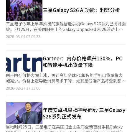
认为在AI时代一切都可实现连接能力并试图展示自身能力，方向把
先的1b工艺，是为了确保初期良率和客户供应的战略选择。未来
握十分准确，令人印象深刻。” 此次会面被视为双方深化AI与智能
LPDDR6市场预计将从智能手机扩展到自动驾驶汽车（SDV）、智
三星Galaxy S26 AI功能：利弊分析
硬件生态合作的重要信号。业内认为，本次会晤将不仅局限于终端
能家电等领域。业内预计，如果HBM主导服务器AI市场，那么
产品销售渠道合作，而是将整合SKT的AI基础设施与小米庞大的硬
LPDDR6将推动个人AI设备市场的增长，成为内存半导体企业的新
件生态系统，构建涵盖智能手机、电动汽车、智能家居等跨终端、
三星电子今年上半年推出的旗舰智能手机Galaxy S26系列已揭开面
收入来源。SK海力士计划通过此次认证完成，确保下半年对全球
跨平台的AI战略协作体系。 近年来，小米加速打造以统一操作系统
纱。2月25日，在美国旧金山的Galaxy Unpacked 2026活动上首
移动客户的供应不受影响。专家认为，随着两家公司在微细工艺竞
为核心的“人车家全生态”，智能手机、电动汽车、智能家居设备
次亮相，全球用户得以一睹其风采。 与以往强调硬件创新不同，
2026-03-04 02:09:33
争中的激烈程度加剧，最终将加快下一代AI设备的商业化速度。
等产品逐步实现底层系统整合，形成高度联动的智能场景。这与
今年最大的变化是AI技术的提升。虽然外观设计与前作相似，但AI
2026年下半年，设备内AI普及化，谁能率先将更具压倒性电力效
SK电讯推动的“数字服务提供商”（DSP）转型战略高度契合。
功能得到了显著增强。三星推出了“多重AI代理”概念，宣告智能
率和带宽的内存推向市场，将成为胜负的关键。※ 本报道经人工
预计郑载宪此行将重点探讨SKT自主研发的AI助手“A.”与小米终
手机从简单的通信工具进化为个性化的AI助手。AI助手阵容扩展：
智能（AI）系统翻译与编辑。
端设备之间联动，包括语音交互、个性化推荐、跨设备数据协同等
选择还是过剩？最引人注目的变化是AI助手的扩展。除了原有
Gartner：内存价格飙升130%，PC
应用场景。此外，围绕未来6G时代的核心技术，如上行链路增强
的“Gemini”和“Bixby”，新加入了“Perplexity”。用户可以
和智能手机出货量下降
与感知融合通信技术，双方或在车联网与智能出行领域展开更深入
通过语音指令获取精准的天气和新闻信息。 三星还推出了多项新
合作。 在本届MWC大会上，郑载宪在小米国际业务部总裁曾学忠
功能，如根据用户需求提供信息的“Now Nudge”和AI代接电话
由于内存价格大幅上涨，预计今年全球PC和智能手机出货量将大
的陪同下，重点体验了Xiaomi Vision Gran Turismo纯电动智能
并总结信息的“Call Screening”。“Photo Assist”功能也得到
幅减少。价格上涨导致消费需求下降，尤其是低端产品将受到影
概念超跑，亲自试驾了小米高性能电动车SU7 Ultra，体验智能手
了改进，允许用户根据需求编辑和分享照片。三星表示，这些AI功
响。高德纳在27日的报告中预测，2026年全球PC出货量将比去年
2026-02-27 17:33:00
机与车辆实时联动功能，包括远程控制、智能导航协同以及车内AI
能旨在根据用户的偏好和使用模式提供最大化的选择权。然而，这
减少10.4%，智能手机出货量将减少8.4%。预计到2026年底，
语音交互等。业内人士指出，若SK电讯的通信网络与AI平台能力与
些AI功能是否真的能为消费者带来“愉悦的选择”？在一部手机中
DRAM和SSD价格将上涨130%。因此，PC平均售价将上涨17%，
小米智能汽车生态结合，未来在车联网数据服务、云端计算支持及
同时存在Gemini、Bixby和Perplexity三种AI助手，可能会让用户
智能手机将上涨13%。需求可能集中在利润较高的高端产品上。兰
自动驾驶辅助方面或将形成差异化优势。 除电动车外，郑载宪还
感到困惑。每个AI的专长和设置方式不同，对不熟悉设备操作的用
吉特·阿特瓦尔，高德纳高级分析师表示：“今年PC和智能手机
年度安卓机皇揭神秘面纱 三星Galaxy
参观了小米AIoT展区，了解智能家居平台“Miloco”的整体架
户来说，可能会增加学习负担。 更大的问题是成本。为了维持和
的出货量将达到过去十多年来的最低水平。价格上涨将限制消费者
S26系列正式发布
构，以及最新旗舰手机小米17 Ultra的影像与AI处理能力。 分析
管理这些高级AI功能，需要大量的云服务器运营和许可费用。特别
的选择范围，并延长设备的使用周期，改变升级周期。”由于成本
称，郑载宪此次访华将成为SK电讯推进战略转型的重要一步。面
是像Perplexity这样的外部AI模型，其成本可能会反映在设备价格
增加，企业PC的平均使用寿命预计将延长15%，个人PC将延长
当地时间25日，三星电子在美国旧金山发布全新智能手机Galaxy
对传统通信业务增长放缓，集团正加速向AI平台、云计算、数据中
或未来的服务费用中。 Galaxy S26系列的售价比前作平均上涨了
20%。这可能导致旧设备增加，带来安全漏洞和管理复杂性的问