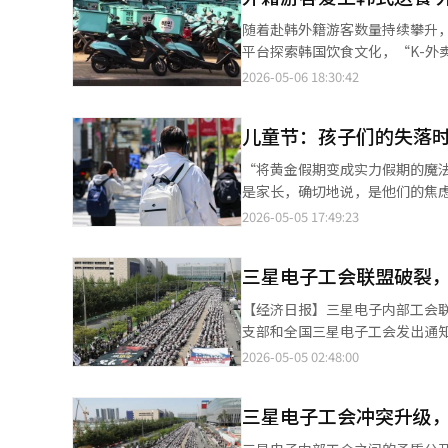
其中70%来自负责家电、智能手
随着赴韩外籍游客数量持续攀升
部门的独立声音正在扩大。超企业
平台探索韩国饮食文化，“K-外卖文化”正逐渐成
动向也在显现。同行工会政策企
行、深度游转变，外籍游客通过
2026-05-06 18:30:42
意见，并致力于改善共同福利。
第一季度外籍用户订单量同比增长3.7倍，自去年
工动力。※ 本报道经人工智能（
台市场正向更广范围延伸。随着
儿童节：孩子们的失落
已大幅降低。 为争取外籍用户，“外卖的民族”于去年9月率先接入微信支付、支付宝等跨境支付方式，并于今年2
月基于大语言模型推出生成式人工智能（A
“将黄金假期变成实力假期的魔法
Smart Data旗下公司面向外籍
是家长，确切地说，是他们的焦
商Orange Square也上线了“WOW
连续性，并为家长提供休息时间
2026-05-05 17:49:23
使用门槛持续降低，外卖服务有
中有4个表示放学后最想做的事
间。 在韩国内容产业和美食热潮的带动下，越来越多外籍游客希望通过外卖平台“沉浸式”还原韩剧、韩影中的饮食
的小学生认为补习班和课外辅导
场景，“像剧中人物一样生活”的体验式消费需求持续升温。 
三星电子工会联盟破裂
年级在放学后平均每天还要多学习
断丰富，“K-外卖文化”有望
间，总学习量远超OECD平均水平
【经济日报】三星电子内部工会
习时间远超日本，但在阅读、数
支部和全国三星电子工会发出通知
OECD和EU的36个国家中排名
年11月，三星电子支部、全国
2026-05-05 02:48:00
韩国孩子的现状：世界上最努力学
出可能导致工会内部分裂加剧。
乐场的孩子们转向了智能手机。小
称“在反复冲突中互信被破坏，
以自控。独处的孩子使用时间更
三星电子工会冲突升级
贬低性词汇，显示出冲突加剧。同
白。过去的街道上有无目的的时
（DX）部门。由于公司内非半导