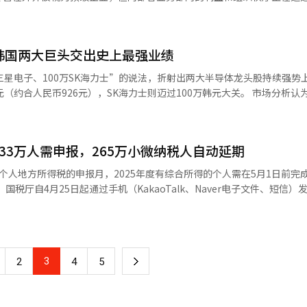
等特权。此前只需一次资格获取并支付年费即可维持福利，未来则需达到
中，遇到神秘现象的恐怖故事。由新锐导演李尚敏执导，演员包括金惠允
万亿韩元的历史最高销售额，但利润主要集中在半导体业务。设备解决方案(
”文化产生不小影响。里程计划的扩展策略仍在继续。JAL最近为增加
（AI）系统翻译与编辑。
M)的繁荣而推动了整体业绩，而负责智能手机、电视和家电的设备体验(DX
fenet生命，并考虑开发可积累里程的保险产品。然而业内指出，“使用价
是繁荣，另一边是危机的非对称结构。 这种裂痕正在演变为组织内部的
果也有限”。最终关键在于恢复里程的“使用价值”。航空公司正在考虑
 韩国两大巨头交出史上最强业绩
奖金上限并与营业利润挂钩的奖励，威胁进行总罢工。非半导体部门员工
等扩大使用范围，但若不恢复里程机票的吸引力，难以从根本上解决问题
空公司历经30余年构建的里程计划正处于结构性转折点。※ 本报道经人
三星电子、100万SK海力士”的说法，折射出两大半导体龙头股持续强势
，合理的奖励要求是无可厚非的。AI半导体的繁荣离
民币926元），SK海力士则迈过100万韩元大关。 市场分析认为，两家公
现场的熟练劳动也是核心竞争力。 然而，三星目前面临的核心问题更
体行业进入新一轮“超级周期”。在人工智能（AI）需求爆发式增长的
”。三星电子在半导体、智能手机、家电和零部件的有机整合模式上成长。 现
为推动此轮股价上行的核心动力。 半导体产业被视为典型的“周期性
裂，“我们的份额是我们的”这种观念正在增强。这不仅是三星的问题，
与技术革新迭代而起伏。通常情况下，经济复苏、需求回暖时，半导体价
33万人需申报，265万小微纳税人自动延期
过剩，价格再度回落，如此循环往复。业内普遍认为，这一轮动周期约为4
代的管理结构和组
导体相关股价通常经历约1年9个月至2年的上行期后，进入1至2年的调整阶
个人地方所得税的申报月，2025年度有综合所得的个人需在5月1日前完
点被认为出现在去年11月，此后在高带宽存储（HBM）需求的强劲带动
国税厅自4月25日起通过手机（KakaoTalk、Naver电子文件、短信）
子。新时代需要新组织。 危机并不总是来自外部。三星的真正考验正在内部开始。
，诚实申报确认对象可延至6月30日。收到手机通知的纳税人可通过手机或A
8年间。彼时，智能手机、笔记本电脑和平板电脑需求集中爆发，叠加云计算
报界面。国税厅通过改进国税厅和手机申报系统及简化ARS，提高了申
服务器内存搭载量跃升至此前的3至4倍，推动半导体行业进入前所未有的
此申报”功能轻松完成申报，ARS申报时联系方式和退款账户会自动输
60万退款对象若不修改通知即可提前25天从6月5日起收到退款。国税厅计
长。无论是ChatGPT、
3
下
2
4
5
参考资料，以提高申报准确性。此外，受内需疲软、高油价和高利率影响
练过程均需数万块芯片协同运算。随着模型规模持续扩大，对GPU、HBM等高端
自动延至8月31日，但申报仍需在6月1日前完成。同时，综合所得税申报
一
报，并提供通过国民秘书的个性化纳税指导服务。※ 本报道经人工智能（
人工智能（Physical AI）”阶段。应用场景的持续拓展，推动算力需