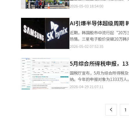
300万日元，将限制休息室使用
讲述了一支拍摄团队在重拍过程
星电子在今年第一季度创下了57
2026-05-03 18:54:00
平。这将对日本所谓的“里程修行
金俊翰等。※ 本报道经人工智能
因AI数据中心用高带宽内存(HB
道，投资互联网专业寿险公司Li
临盈利能力恶化的担忧。同一家公司内，一边
即使增加积累机会，客户吸引效
AI引爆半导体超级周期
冲突。半导体工会要求取消绩效
航空公司（LCC）或非航空服务
剥夺感也在增加。 三星生物制药的情况也不容小觑。拥有全球最大生产能力的公司自成立以来首次进入总罢工。生物
飙升这一外部因素的加入，日本航
近期，韩国股市中流行起“20万
制药生产因其连续工艺特性，生产中断可能导致巨大损失。 当然
（AI）系统翻译与编辑。
热情。三星电子股价突破20万韩元（约合人
不开现场技术人员和生产人员的贡献，生物生产
司股价强势攀升，主要得益于半导
2026-05-02 07:52:35
接近于“如何维持三星这个共同体
储芯片价格大幅上涨，行业景气度显著回升，成
各业务部门之间的利益关系过于分
行业”，景气度随宏观经济波动
代制造企业共同面临的挑战。 实际上，全球信息技术企业在AI转型过程中正在重新组织。微软将云和AI组织紧密结
5月综合所得税申报，13
涨；随后企业集中扩产，导致供给
合，英伟达则转型为AI生态系统企业。 需要的不仅仅是扩大投资或技术超越的口号，而是适应AI时
2010年后的市场表现来看，半
国税厅宣布，5月为综合所得税及
织哲学。 三星正处于十字路口。即使拥有世界顶级制造能力，如果无法整合内部裂痕，当前的繁荣可能成为未来危机
较为规律的周期节奏。本轮周期低
纳。今年的申报对象为1333万人。
的种
体产品价格逐步企稳回升。 所谓“超级周期”，是指远超一般周期波动的超大规模景气行情。上一轮典型的半导体超
知。申报期为5月1日至6月1日
2026-04-29 21:07:11
页
级周期出现在2017年至201
报，登录国税厅时会提供个性化申
动服务器端内存需求激增，单台
收到全填通知的纳税人可使用“按
一
段。 业内普遍认为，本轮半导体“超级周期”的核心驱动力来自AI产业的爆发式扩张。与以往由消费电子主导的周期
务对象扩大至717万人，其中4
不同，此次景气上行更具结构性与持续性。 其一，AI模型训练对算力的需求呈指数级增
上
1
个性化节税优惠和税务调查相关
Gemini还是Claude，训
人265万人无需申请，缴纳期限
求也同步激增。 其二，AI应用正加速渗透至日常生活的各个层面。从文本生成、图像创作到代码开发，AI已从“训练
方所得税也可在国税厅自动关联申
阶段”迈向“推理应用”乃至“实体