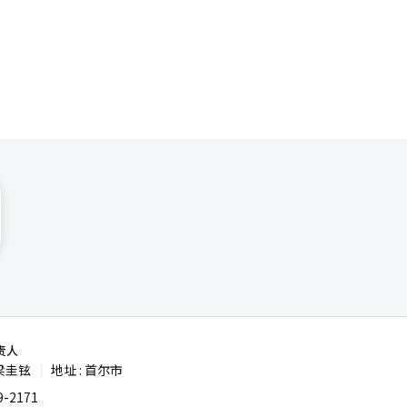
年全球科技
算，当季营
，达
年单季纪
万亿韩元，
利润新
亿韩元，同
净利润率达
基础设施投
附加值产品
此带
还受到隔夜
责人
、微软当季销
梁圭铉
地址 : 首尔市
|
）预期，进
-2171