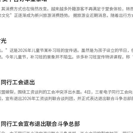
机、电视等的设备体验（DX）部门。由于对半导体业务为中心的绩效奖金
，其消费方式也在悄然改变。越来越多外籍游客不再满足于堂食体验，转
工会的会员人数曾超过7.6万人，但近期降至约7.3万人。DX部门员工成
为新兴旅游消费趋势。 据旅游业近期消息，随着出行方式向自由
划局长白顺安表示，这不是为了制造工会冲突，而是为了反映相对被忽视的
外卖平台点餐的消费模式正迅速普及。韩国外卖平台“外卖的民族”数据
联合斗争本部计划从21日开始总罢工。工会间的冲突加剧，可能影响未来
12月起呈现加速增长趋势。 业内分析认为，这一变化折射出外卖平
AI）系统翻译与编辑。
平台陆续支持多语言服务、接入全球主流移动支付工具，语言不通、支付
时光
I）功能，上线英语、中文、日语等多语种服务。 与此同时，金融科技企业
。”这是2026年儿童节某补习班的宣传语。虽然是为孩子设立的节日，
游客推出了非接触式配送服务“Order Place”；外国人预付卡“WOWPA
虑。今年儿童节，补习班的景象并不陌生。许多补习班宣传特讲课程，称
PASS Concierge”服务，支持游客通过手机应用直接订餐。 业内人士表示，随着
”。然而，孩子在这些宣传中并不是主角。根据儿童权利保障机构的调查，
望成为吸引外籍游客的全新消费场景，也将为平台商户带来更多客源和营
情是“和朋友玩耍”，但实际上只有2个孩子能如愿。其余的都去了补习班
是自由玩耍的最大障碍。孩子们想玩，但不被允许。这些时间被学习填满
业内人士表示，随着多语种服务日趋完善、外卖品类不
，同行工会退出
2小时47分钟，中学生为3小时12分钟，高中生为3小时33分钟。加上校
从短期现象演变为长期趋势，并成为韩国旅游消费版图中不可忽视的重要组
。然而，学习时间更长并不意味着成绩更好。2022年PISA评估中，韩国
联盟破裂，围绕工资谈判的工会冲突浮出水面。4日，三星电子同行工会向
学和科学方面得分较低。联合国儿童基金会的调查显示，韩国儿童的心理
，宣布退出2026年工资谈判联合谈判团，并正式表达退出联合斗争总部
第34位，身体健康在40个国家中排名第28位，而学业能力排名第4位。这
三星电子工会和同行工会组成了联合谈判团，但谈判破裂后转为联合斗争总
习，却最疲惫的孩子。儿童幸福指数仅为100分中的45.3分，未达到一
同行工会表示，退出是因为“未能反映全体会员的利益，且未确认协商意
学生高年级中有一半在放学后使用智能设备超过两小时，10个孩子中有
难以实现联合谈判的目标”。此外，同行工会还指出，部分工会使用“御
长。这不是意志力的问题，而是因为没有了可以玩耍的街道和照顾，算法
，同行工会宣布退出联合斗争总部
行工会拥有约2300名会员，其中70%来自家电、智能手机、电视等设备
间，孩子们可以无缘无故地奔跑、摔倒再爬起、无忧无虑地笑。这些看似
体业务员工为主，对半导体业务绩效奖金的要求不满逐渐积累。同行工会