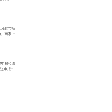
一定消费水
、李钟元、
DS)部门
里程积累渠
)部门则面
值下降，
通过低成本
之间的相对
。随着油价
工智能
上涨的市场
带动下，存
在，
也是AI时
格随之上
年。 从
段，呈现出
成申报和缴
下，半导
发送申报通
RS立即申
快速崛起带
报便利性。
高景气阶
入。全填服
划首次提供
的小微纳税
半导体的需
时，个人地
AI）系统
求从集中式