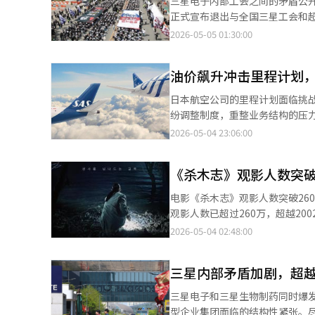
三星电子内部工会之间的矛盾公开
实际上是孩子情感、想象力和恢
通知公司退出联合斗争总部，并
正式宣布退出与全国三星工会和超
戏不是奢侈，而是成长的本质。
星电子工会间的冲突。此前，过
之间的严重冲突和信任破裂。同
2026-05-05 01:30:00
课，不如现在去补习班。”这句
工中出现了退出的趋势。实际上，
会和全国三星工会）一直没有回
下。补习班产业在这种焦虑中精
也被察觉。工会间利益分歧使得
11月，超企业工会、全国三星工
变成了无人休息的日子。1923
会员预计将根据个人判断参与罢工
油价飙升冲击里程计划
谈判团于3月转为联合斗争总部，
是仰视他们。”103年后的今天
2300名成员，主要来自家电、
何忍耐”。更快、更高效、更早
日本航空公司的里程计划面临挑
被称为“御用工会”，严重损害
童节的国家，却无法真正将儿童
纷调整制度，重整业务结构的压力
同行工会最终决定退出。 同行
道经人工智能（AI）系统翻译与
幅提高国际航线的燃油附加费。
2026-05-04 23:06:00
工会的声音以施压公司，但在总
费从ANA的31900日元和JAL
表正式立场，计划于21日继续进
里程使用上。例如，6月东京至伦
※ 本报道经人工智能（AI）系统
《杀木志》观影人数突破
使用里程，现金支出也大幅增加
自1990年代引入以来，通过根
电影《杀木志》观影人数突破260万，成为韩国恐怖片票
1000万。此后，里程计划扩展
观影人数已超过260万，超越2002年上映的
户福利，消费者无需乘坐航班即
数的盈亏平衡点后，仅用一天便突
2026-05-04 02:48:00
部销售时价格高于通用积分，而使
的口碑。人们关注它是否能超越票房第二的《昆池岩》（2
部门在2026年3月的EBIT（
银河》等竞争影片，《杀木志》仍保
而，如果只增加“积累”而“使
三星内部矛盾加剧，超
众的持续热情。 《杀木志》自上映以来连续21天保持票房第一，成为2026年上映影片中保持第一时间最长的电影。
少，“有里程却难以预订”的不
虽然曾短暂降至第三，但在4月30日以10万2166
三星电子和三星生物制药同时爆
航空公司也在采取应对措施。AN
引了大量观众。5月1日座位占比仅
型企业集团面临的结构性紧张。尽