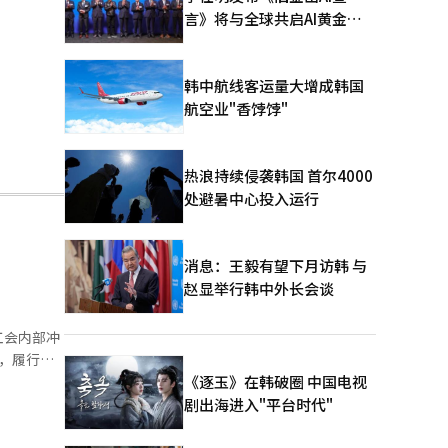
言》将与全球共启AI黄金时
代
韩中航线客运量大增成韩国
航空业"香饽饽"
热浪持续侵袭韩国 首尔4000
处避暑中心投入运行
消息：王毅有望下月访韩 与
赵显举行韩中外长会谈
工会内部冲
，履行公
案和工会修
《逐玉》在韩破圈 中国电视
贬低性语
剧出海进入"平台时代"
贬低会员，
0名会员，