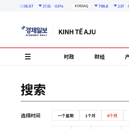
코
인
6258.57
37.81
-0.6%
798.8
2.87
-0.
SPI
KOSDAQ
정
보
时政
财经
all
menu
搜索
选择时间
一个星期
1个月
6个月