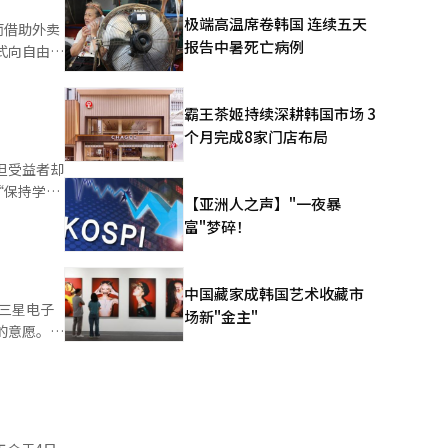
不满，DX
极端高温席卷韩国 连续五天
而借助外卖
立新工会的
报告中暑死亡病例
DX部门的
显示，今年
的谈判和罢
霸王茶姬持续深耕韩国市场 3
不便等壁垒
个月完成8家门店布局
但受益者却
SS”的运营
“保持学习
【亚洲人之声】"一夜暴
10个孩子
富"梦碎！
收增长空
。超过一半
。小学生高
外学习时
成部分。
中国藏家成韩国艺术收藏市
学生尽管学
三星电子
场新"金主"
健康在
的意愿。去
种差距反映了
部。此次退
半。失去游
图”，并
4个表示难
用工会”等
填补了空
体验
无用的时间
计划于6日