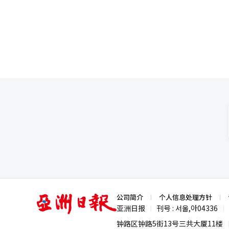
翻译与编辑。
向分布式延伸，进一步拉动半导体需求增长。 其三，全球科技巨头竞相加码数据中
要引擎。谷歌、微软、亚马逊等企
企业在AI领域的投资规模或将超过100
体企业业绩全面爆发，纷纷刷新
业利润同比骤增756.1%，达57
133.8734万亿韩元；净利润同
录。 业绩增长的主要引擎来自负责半导体业务的设备解决方案（DS）部门。该部门当季销售额达81.7万亿韩元，营
业利润达53.7万亿韩元，双双创
营业利润为3万亿韩元。三星电子
高。 SK海力士于上月23日发布的业绩报告同样亮眼。公司今年一季度营业利润达37.6103万亿韩元，同比猛增
405%，较去年四季度创下的历史最
比增长198.1%，营业利润率高
77%。营业利润与销售额双双刷
资扩张的强力支撑下，需求持续旺
销售大幅增长，有力推动了业绩向好。 业绩公布后，两家公司股价同步走强。三星电子于上月30
价一度升至23万韩元，刷新52周新
动，韩国综合股价指数（KOSPI
亚
公司简介
个人信息处理方针
美股科技巨头强劲业绩的提振。Al
洲
亚洲日报
刊号 : 서울,아04336
|
|
售额分别同比增长33%、16.6
日
报
一步强化了市场对AI投资周期持续深化的信心。 证券业普遍预期半导体板块将
钟路区钟路5街13号三共大厦11楼