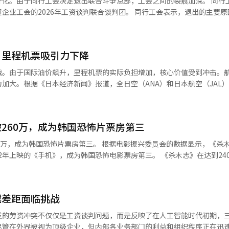
化。由于同行工会决定退出联合斗争总部，工会之间的裂痕加深。 同行
复力成长的土壤。孩子不是在满满的日程中成长，而是在发呆望天的时间
请求单独谈判。同时，将向管理层发送公文并进行单人示威。此次退出预
企业工会的2026年工资谈判联合谈判团。 同行工会表示，退出的主要原
很难责怪父母。即使在儿童节，一位母亲也让孩子去补习班，她说：“与
半数工会的三星电子支部因专注于半导体业务的绩效奖金要求而受到批评，
行工会指出，尽管他们为全体成员的权益提出了议案和请求，但对方工会
话中没有贪婪，而是结构性的恐惧：担心独自休息会落后，别人都去了，
三星电子支部的会员人数已从7.6万减少到7.4万。DX部门为中心的新工
应，也没有表现出协商意愿，导致他们的意见未被采纳。 据三星电子工会
确运作。然而，当这种焦虑集体化时，儿童节就悄然消失了。一个本该休
维持单一谈判体系变得困难。联合斗争总部已宣布将于21日开始总罢工。
会和同行工会组成了联合谈判团，以进行2026年工资谈判。最终谈判破裂
年，方定焕在儿童节宣言中写道：“让孩子们有足够的睡眠和运动。不要俯
。※ 本报道经人工智能（AI）系统翻译与编辑。
，里程机票吸引力下降
计划于21日进行总罢工以推动绩效奖金改善方案。 同行工会是第三大工
，这些话听起来不像是请求，而更像是控诉。韩国社会长期以来首先教会
智能手机和电视等DX部门。 同行工会在声明中表示，他们一直遭受攻击和
。然而，仰视意味着不把孩子视为竞争的单位，而是作为此刻完整存在的
战。由于国际油价飙升，里程机票的实际负担增加，核心价值受到冲击。
了相互尊重和信任。 由于联合斗争总部内的贬低言论和单方面决策结构未
节还给孩子。我们从孩子那里夺走的，不仅仅是一天的假期，而是整个童年
加大。根据《日本经济新闻》报道，全日空（ANA）和日本航空（JAL）
工会的退出可能会使三星电子的劳资关系进入新阶段。原计划通过联合斗争
编辑。
受霍尔木兹海峡实际封锁影响，航空燃油价格飙升。日本至欧洲航线（单
罢工前，谈判团的凝聚力已不可避免地减弱。 联合斗争总部对同行工会的
的29000日元提高到56000日元，部分航线涨幅接近一倍。问题在于，这些
行总罢工。 同行工会计划于6日正式通知公司退出联合斗争总部，并请求
敦往返经济舱里程机票，原需约55000里程和10万日元，现在需约15万
翻译与编辑。
260万，成为韩国恐怖片票房第三
，里程机票的吸引力明显下降。里程计划原本是航空公司吸引忠实客户的
据飞行距离积累积分并兑换机票，迅速增加了会员数量。ANA在引入7年后
房第三。 根据电影振兴委员会的数据显示，《杀木志》累计
到金融、零售等多个行业，成为一种盈利结构。信用卡公司和保险公司购买
《手机》，成为韩国恐怖电影票房第三。 《杀木志》在达到240万观影人
可积累里程用于旅行。对航空公司而言，里程计划是高收益的隐藏现金牛
破260万，打破了恐怖片通常在夏季上映的惯例，凭借“体验型恐怖”
用集中在自家机票上，盈利性高。实际上，JAL的里程、信用卡等金融
68万）。 即使面对《穿普拉达的恶魔2》和《超级马里奥
息税前利润）为455亿日元，占整体约20%，利润率为20%，远高于航空主业
持高座位销售率。5月1日和2日的座位销售率分别为42.8%和31.5%
用”受阻，这一结构难以维持。最近，商务舱和头等舱的里程机票座位供
越差距面临挑战
满增加。加上燃油附加费负担，《日本经济新闻》分析称里程的感知价值
名观众重新夺回第一。 尽管屏幕和座位数量有限，《杀木志》仍吸
发的劳资冲突不仅仅是工资谈判问题，而是反映了在人工智能时代初期，
A计划从2028年起加强高级会员卡的福利条件，若前一年ANA卡和手机支
12%，但销售率高达37%。主要观众为10至20岁年轻人，推动了长期票房。
管在外界被视为顶级企业，但内部各业务部门的利益和组织秩序正在迅速分