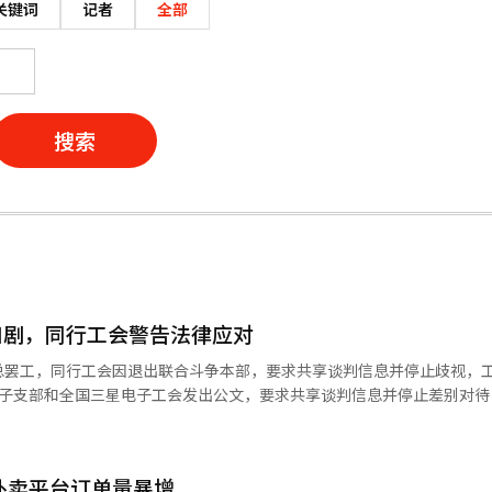
关键词
记者
全部
搜索
加剧，同行工会警告法律应对
总罢工，同行工会因退出联合斗争本部，要求共享谈判信息并停止歧视，
电子支部和全国三星电子工会发出公文，要求共享谈判信息并停止差别对待
出联合谈判不意味着免除法律责任，要求公开与公司谈判的进展、公司提
议点，并征求同行工会意见。此外，要求超企业工会正式道歉并停止使用
“御用工会”。同行工会警告称，如无合理理由拒绝共享谈判信息或持续
外卖平台订单量暴增
民事和刑事措施。要求两工会在8日中午前正式回复。同行工会约有230