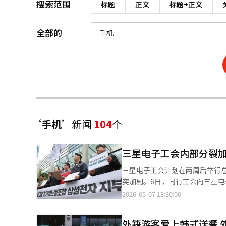
搜索范围
标题
正文
标题+正文
全部的
‘手机’
新闻
104
个
三星电子工会内部分裂
三星电子工会计划在两周后举行
突加剧。6日，同行工会向三星
平代表义务。同行工会强调，退
2026-05-07 18:30:00
改要求、未来谈判日程及主要争
言。此前，同行工会曾被指责为
外籍游客爱上韩式送餐 
将向劳动委员会申请整改，并采取