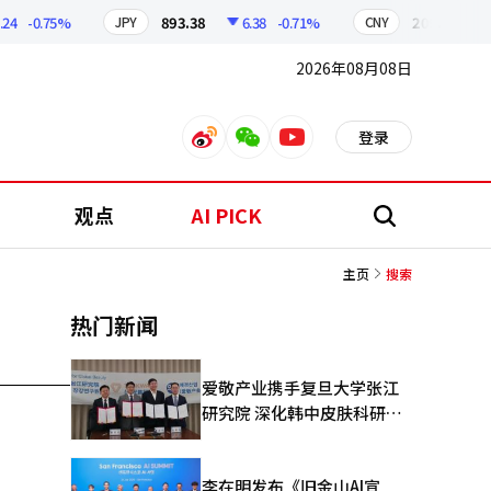
-0.75%
893.38
6.38
-0.71%
209.17
1.
JPY
CNY
2026年08月08日
登录
weibo
weixin
youtube
观点
AI PICK
搜
索
主页
搜索
热门新闻
爱敬产业携手复旦大学张江
研究院 深化韩中皮肤科研合
作
李在明发布《旧金山AI宣