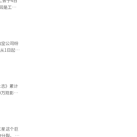
工会于4日
中成长。游
计将加剧三
因是工会
其以后补
DX部门员
（超企业工
自己不能落
会成立动向
称，去年
息的日子，
同行工会的
后，联合
视孩子，而
会，拥有约
孩子们“如
贬低，甚至
人。创造儿
航空公司纷
得到改善，
。※ 本报
从1日起大
总部统一各
程）的附加
退出没有发
负担也转嫁到
单独谈判。
日元。即使
关键手段。
会员数突破
里程作为客
。里程在外
获得了观众
和电子商务
的9%。然
，显示出观
应减
迅速下降。
三星这个巨
付金额不足
 影片
裂。 三