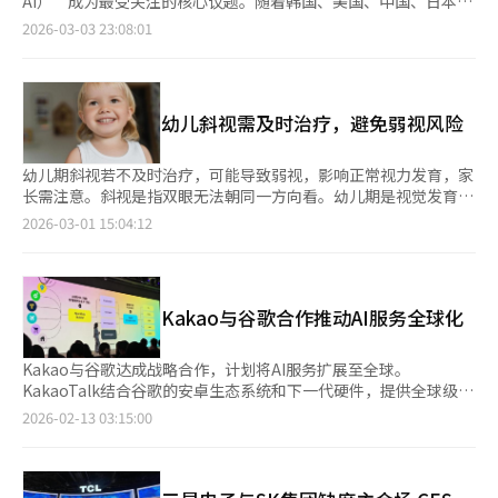
AI）”成为最受关注的核心议题。随着韩国、美国、中国、日本等
邱等地区。此前，乐天百货在上月开设了约694平方米的“阿迪达
多国科技企业集中亮相，本届大会已由传统移动通信技术展会，升
2026-03-03 23:08:01
斯品牌中心”，提供足部扫描服务，推荐合适的跑鞋。 CU便利店
级为涵盖人工智能（AI）、半导体、机器人、数字内容等领域的综
成为跑步者的“基地”。本月4日开业的CU汉江文艺复兴汝矣岛3
合信息通信技术（ICT）展示平台。 当地时间3月2日，MWC26在
号店是业内首个跑步主题店。店内设有无人储物柜、更衣室、休息
西班牙巴塞罗那菲拉格兰维亚会展中心开幕。来自全球200多个国
区和化妆间。 商品也专为跑步者设计，提供能量胶、护膝和防晒
家和地区的约10万名业界人士与嘉宾参会。 从参展趋势来看，韩
幼儿斜视需及时治疗，避免弱视风险
霜等必需品。 此前试点安装储物柜的店铺销售额增长超过20%，
国企业主打“实用型AI”，强调人工智能在日常生活场景中的深度
CU计划在汉江沿岸的18家店铺推广这一模式，建立“汉江跑步网
落地。LG U+以“让连接更具人性”为主题，展示搭载“ixi-O
络”。 时尚平台也在应对跑步需求的增长。Musinsa在1月开设
pro”系统的家庭服务机器人。现场演示中，当用户在通话中提及
幼儿期斜视若不及时治疗，可能导致弱视，影响正常视力发育，家
了“Musinsa Kicks”鞋类专卖店，1楼为跑步专用空间。19日将
临时出差，机器人可自动识别语境，将行李箱移动至用户身边并协
长需注意。斜视是指双眼无法朝同一方向看。幼儿期是视觉发育
在首尔圣水洞开设第二家店，地下1层为“Musinsa Run”跑步专
助整理，展现出较强的场景理解与自主执行能力。 KT推出机器人
的“黄金期”，错过此阶段，治疗效果可能受限。若一只眼睛未被
2026-03-01 15:04:12
用区。 城市各地也形成了跑步者聚集的“跑步基地”。阿迪达斯
服务平台“K-Raas”，演示机器人从环境感知、数据分析到自主
充分使用，可能发展为弱视，且难以通过眼镜恢复正常视力。双眼
韩国在2月于首尔钟路区开设了“阿迪达斯性能西村”快闪店，提
行动的完整运行流程。SK电讯则展出自研大模型“A.X K1”，并开
协作功能下降，影响立体视觉，进而影响日常生活。家长可注意一
供社交和休息空间。 位于首尔北村的“New Balance北村跑步中
放生成式大语言模型（LLM）互动体验。包括三星电子、SK海力士
些信号，如孩子眼睛间歇性向外或向内偏转，或拍照时一只眼睛的
心”提供跑鞋和装备租赁服务，游客可以体验北村和景福宫周边的
在内，本届MWC共有约180家韩国企业参展，覆盖芯片、通信、终
光反射异常。疲劳或发呆时症状更明显。儿童斜视的原因尚不明
跑步路线。 零售业正将跑步与“体验消费”结合，计划通过店铺
Kakao与谷歌合作推动AI服务全球化
端及平台生态等多个领域。 相比之下，中国企业更强调通过高完
确，可能与遗传、神经肌肉发育异常、严重屈光不正等有关。预防
举办跑步活动和聚会，吸引更多顾客。 业内人士表示：“跑步者
成度的动态展示吸引关注。近年来在AI终端领域快速崛起的荣耀，
方法不明确，早期发现尤为重要。准确诊断需进行视力、眼球运
聚集的地方自然会产生消费，这成为平台的竞争力。线下店铺正从
以及构建手机、机器人、电动车等多元生态体系的小米，展区人气
动、感官功能等全面检查，评估症状起始时间、持续性、单眼或双
Kakao与谷歌达成战略合作，计划将AI服务扩展至全球。
单纯的购物场所转变为社区空间。”※ 本报道经人工智能（AI）系
持续走高。 荣耀首次公开的银色人形机器人，可随音乐与舞者同
眼表现及家族史，测量斜视角度判断类型和程度。儿童常见间歇性
KakaoTalk结合谷歌的安卓生态系统和下一代硬件，提供全球级AI
统翻译与编辑。
步舞动，并完成后空翻等高难度动作；其“机器人手机”可根据用
外斜视。治疗分为非手术和手术。初期可通过眼镜矫正、遮盖疗法
体验。Kakao代表郑信雅在2025年业绩发布会上宣布与谷歌的战
2026-02-13 03:15:00
户视线自动调整角度，优化拍摄画面，并精准跟踪用户移动轨迹。
（遮盖好眼以使用弱眼）、眼球肌肉注射肉毒杆菌等进行。但若斜
略合作，称双方将共同推进设备端AI体验的全球合作。合作的首要
中国移动以“机器人餐厅”为概念，呈现机器人搬运食材、制作餐
视严重或复发风险高，可能需手术。斜视手术通过调整眼外肌位置
任务是提高Kakao的AI品牌“Kanana”的普及性。此前，
食的完整流程。其中一款“茶艺机器人”可精准控制水温与冲泡时
或部分切除以矫正眼位，手术时间通常不超过1小时，多数在全麻
Kanana仅在部分iOS设备上试运行。通过与谷歌合作，Kakao将
间，实现标准化操作。中国电信则展示“书法机器人”，通过精细
下进行。术后可能出现暂时性充血或复视，但大多会改善，部分需
优化Kanana服务以适应安卓系统，计划向占韩国市场70%以上的