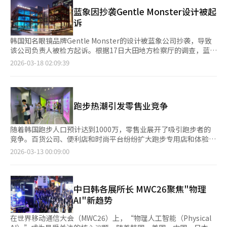
升级优惠。活动期间，购买指定产品可免费升级至SmartLife或
会出现边缘像素模糊的现象。产品还配备了OSD（屏幕显示）菜
SmartLife Pro镜片，具体条件可在合作眼镜店查询。此外，使用
蓝象因抄袭Gentle Monster设计被起
单，用户可以直接在眼镜上调整亮度、屏幕模式、屏幕大小、电子
升级优惠券购买蔡司镜片的客户还有机会赢得苹果AirPods Pro，
诉
变色、3D转换、刷新率等主要设置。Xreal相关人士表
先到先得的奖品包括高档蓝光阻隔台灯、无线热敷眼部按摩器和星
示：“‘Xreal 1S’设计为即使是首次接触AR眼镜的用户也能无需
巴克100元礼品卡。蔡司表示，由于各年龄段消费者因使用智能设
韩国知名眼镜品牌Gentle Monster的设计被蓝象公司抄袭，导致
额外设置即可使用。通过全球首创的原生2D到3D转换功能和眼镜
备而眼睛疲劳，越来越多的人选择在活动期间更换为定制的高级镜
该公司负责人被检方起诉。根据17日大田地方检察厅的调查，蓝象
独立操作功能，降低了AR体验的门槛。”显示屏采用索尼的0.68
片。蔡司希望通过与合作眼镜店的合作，为消费者提供最佳视力解
公司因涉嫌大量进口和销售模仿他人产品的眼镜而被起诉。公司负
2026-03-18 02:09:39
英寸Micro-OLED面板，支持1200p分辨率和700尼特亮度。用户
决方案，并提升日常生活中的视觉满意度。有关此次升级活动的详
责人因违反不正当竞争防止法被拘留起诉，参与的部门负责人和公
可以在16:18、21:9、32:9超宽屏幕比例之间切换。音频方面，与
细信息，可通过蔡司官方活动页面查询。※ 本报道经人工智能
司则被不拘留起诉。调查显示，蓝象公司通过拍摄或购买Gentle
Bose合作实现了空间感音效。视野角度（FOV）从原“Xreal
（AI）系统翻译与编辑。
Monster的产品，然后委托海外制造商进行复制。3D扫描分析显
1”的50度扩大到52度，重量减轻至82克。Xreal相关人士表
示，50款被指控抄袭的产品中有29款与原产品误差在1毫米以内，
示：“视野角度从原来的50°扩展到52°，重量减轻至82克，但价
跑步热潮引发零售业竞争
18款的相似度超过99%。蓝象的销售额在开始复制Gentle
格反而降低，性能却提高。”新产品已在Naver Smart Store的
Monster设计后迅速增长，从2022年的9亿韩元增至2024年的300
Xreal Korea官方商城正式开售，未来将在Coupang和Toss
亿韩元。法院认为这些收入可能是非法所得，并下令追缴78亿韩
随着韩国跑步人口预计达到1000万，零售业展开了吸引跑步者的
Shopping上销售。Xreal计划不仅扩展在线渠道，还将拓展线下销
元。Gentle Monster的母公司表示，眼镜设计需要长时间和大量
竞争。百货公司、便利店和时尚平台纷纷扩大跑步专用店和体验空
售渠道。杨经理表示：“过去主要面向对技术感兴趣的用户，现在
人力投入，抄袭行为破坏了创作生态。公司希望此次事件能促进公
间，以吸引不断增长的跑步消费。 据业内消息，现代百货将于17
2026-03-13 00:09:00
正在扩展到普通消费者、职场人士和游戏玩家。我们努力提供不仅
平市场环境的建立。蓝象公司则认为眼镜设计难以避免相似性，并
日在首尔永登浦区开设“现代跑步俱乐部”，面积约为535平方
仅是产品销售，而是完整的体验服务。”※ 本报道经人工智能
计划在法庭上证明设计缺乏独创性。由于事件影响，前CEO崔振宇
米。该空间结合了跑步品牌专卖店和体验区，提供跑步平台服务。
（AI）系统翻译与编辑。
已辞职，公司转为由新任命的专业管理团队领导。※ 本报道经人
跑步品牌如“Rider”眼镜、“Kalec”服装和“Cielle”帽子将入
工智能（AI）系统翻译与编辑。
驻。现代百货的运动专卖店“EQL Performance Club”也将在此
中日韩各展所长 MWC26聚焦"物理
独家亮相。 特别是“Good Runner Company”提供足部扫描和
AI"新趋势
鞋子试穿等体验服务，分析足型和跑步习惯，推荐合适的跑鞋。
现代百货去年与跑步相关的销售额同比增长35.8%，今年1至2月的
在世界移动通信大会（MWC26）上，“物理人工智能（Physical
累计销售额同比增长46.7%。现代百货计划将跑步俱乐部扩展到大