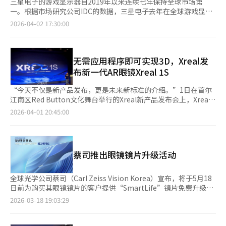
三星电子的游戏显示器自2019年以来连续七年保持全球市场第
一。根据市场研究公司IDC的数据，三星电子去年在全球游戏显示
器市场的份额为18.9%。去年刷新率144赫兹以上的显示器出货量
2026-04-02 17:30:00
达到310万台，同比增长约15%。在OLED显示器市场，三星以
26%的市场份额连续三年保持第一，显示出其在高端市场的领导地
位。同期，OLED显示器出货量达到234万台，同比增长约一倍。
三星电子上月9日在美国旧金山的GDC游戏开发者大会上推出了
无需应用程序即可实现3D，Xreal发
2026年款的奥德赛游戏显示器。奥德赛 3D无需眼镜即可提供出色
布新一代AR眼镜Xreal 1S
的立体感，并计划在今年内将支持的游戏扩展到120款以上，包括
《地狱即我们》和《克罗诺斯：新黎明》。 全球电竞明星Faker表
“今天不仅是新产品发布，更是未来新标准的介绍。”1日在首尔
示：“在反应速度至关重要的游戏中，显示器性能可能决定比赛结
江南区Red Button文化舞台举行的Xreal新产品发布会上，Xreal
果。三星电子的游戏显示器在速度、清晰度和画质上的技术创新，
经理杨英华介绍了新产品“Xreal 1S”，并公布了今年的主要业务
2026-04-01 20:45:00
使其成为享受游戏的最佳选择。”李宪，三星电子视频显示事业部
战略和未来计划。Xreal是一家专注于消费者AR智能眼镜的公司，
副总裁，强调：“今年我们扩大了新型号和服务，增加了消费者的
2017年作为初创企业成立，2020年进入韩国市场，与LG U+合作
选择。我们将继续与全球游戏公司合作，提供最佳的游戏环
推出商用AR眼镜。当天，Xreal正式宣布在韩国推出新产
境。”※ 本报道经人工智能（AI）系统翻译与编辑。
品“Xreal 1S”。Xreal 1S的最大特点是将原本由外部设备处理的
蔡司推出眼镜镜片升级活动
核心功能集成到自主开发的专用芯片“X1芯片”中，无需安装额外
应用程序即可使用主要功能，提高了用户便利性。此外，应用
了“原生3DoF”功能，即使用户移动头部，屏幕也能保持在空间
全球光学公司蔡司（Carl Zeiss Vision Korea）宣布，将于5月18
中的固定位置。支持120Hz刷新率和3ms超低延迟性能，并具备将
日前为购买其眼镜镜片的客户提供“SmartLife”镜片免费升级活
2D视频实时转换为3D的功能。内置的X1芯片分析2D视频，无需额
动。该活动是蔡司每年3月推出的主要促销活动，旨在让更多消费
2026-03-18 19:03:29
外内容即可即时转换为3D视频。实际测试中，只需长按设备按钮
者以更低的成本体验蔡司的旗舰产品SmartLife镜片。参与者可通
即可固定屏幕位置，普通YouTube视频也可实时转换为3D。然
过活动页面选择蔡司合作眼镜店，领取优惠券并在店内出示以享受
而，由于3D转换功能仅依靠设备芯片实现，快速移动的物体可能