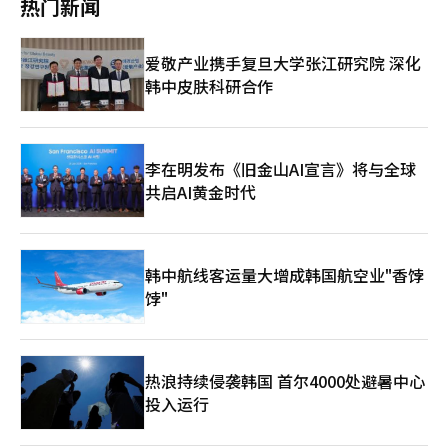
热门新闻
被大众熟知，但在本届CES上展示电视、冰箱、空调等多条产品
迪士尼动画《疯狂动物城》主题蛋糕，并与英国品牌Hunter合作
线，显现出公司向综合家电企业转型的姿态。 不过，其公开的部
推出联名周边，增强产品的视觉趣味和收藏价值。 饮料市场方
分可穿戴设备让人联想到三星电子的Galaxy Ring，而美容电器产
面，星巴克通过季节性菜单拉动年末消费。今年圣诞主题与经典绘
爱敬产业携手复旦大学张江研究院 深化
品也与戴森Airwrap相似，不免引发对其模仿其他企业产品的质
本知识产权（IP）《威利在哪里》（Where’s Wally）联动，推
韩中皮肤科研合作
疑。对此，追觅科技相关人士表示：“即使与戴森产品相比，也毫
出“威利樱桃布丁奶油星冰乐”等新品，并重推冬季热饮“经典热
不逊色，具备充分竞争力。”
红酒木槿花茶”，营造浓厚节日氛围。同时，公司将周边商品阵容
扩充至12种，并通过积分奖励及礼品活动增强消费者购买体验。
今年年末，食品饮料行业呈现明显“玩乐型消费”趋势。降临节日
历、DIY甜点等产品瞄准成人与儿童共融的“中年儿童
李在明发布《旧金山AI宣言》将与全球
（Kidult）”市场。海太制果推出15格降临节日历，内含17种饼
共启AI黄金时代
干，最后一格附可自行装饰的圣诞眼镜，同时兼顾社交媒体
（SNS）晒图需求；好丽友则推出“布朗尼鲁道夫小屋制
作”“Fresh Berry小企鹅制作”等DIY套装，并以火车和烟囱屋为
主题设计日历，抢占居家体验型甜点市场。 业内人士表示，年末
韩中航线客运量大增成韩国航空业"香饽
食品饮料消费依然保持稳健增长。相比外出就餐，更多消费者倾向
饽"
在家通过蛋糕、饮料等甜点营造温馨氛围。尤其是MZ世代（1980
年初至2000年出生）消费者，更喜欢通过开箱和晒图享受购物乐
趣。未来两周，企业将通过多渠道全力推动节日销售。
热浪持续侵袭韩国 首尔4000处避暑中心
投入运行