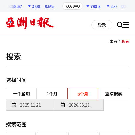
코
인
6258.57
37.81
-0.6%
798.8
2.87
-0.36%
KOSDAQ
정
보
all
登录
搜
men
索
主页
搜索
搜索
选择时间
一个星期
1个月
直接搜索
6个月
搜索范围