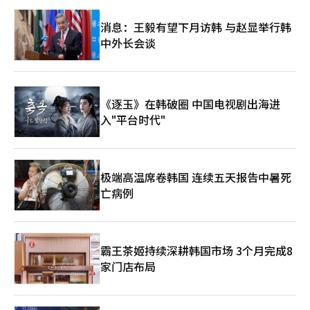
消息：王毅有望下月访韩 与赵显举行韩
中外长会谈
《逐玉》在韩破圈 中国电视剧出海进
入"平台时代"
极端高温席卷韩国 连续五天报告中暑死
亡病例
霸王茶姬持续深耕韩国市场 3个月完成8
家门店布局