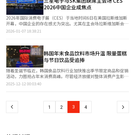
三星电子与SK集团缺席主会场 CES
化控制笔锋力度，流畅书写汉字，体现出在精密执行层面的技术积
再次手术。高丽大学安山医院眼科教授河锡圭表示：“儿童斜视手
安卓用户开放AI服务。◆ 安卓优化助力“Kanana”腾飞合作还将
2026中国企业成焦点
累。 日本企业则在高精度控制领域展现出技术优势。NTT
术麻醉和手术时间较短，整体风险较低。结膜仅切开约3毫米，几
扩展至可穿戴设备。Kakao与谷歌共同开发适用于下一代AI眼镜的
docomo展示远程操控机器人手部技术，可实时同步操作者动作与
乎无明显疤痕。”他补充道：“不要期望儿童斜视会自行好转，早
用户界面和体验，目标是通过眼镜实现免提AI生活方式。Kakao计
2026年国际消费电子展（CES）于当地时间6日在美国拉斯维加斯
握力强度，适用于精细作业场景。美国科技企业Meta开放Ray-
期准确诊断最为重要。及时治疗可预防弱视，促进正常视觉功能发
划在未来设备竞争中成为“必备界面”，而谷歌则通过KakaoTalk
开幕，中国企业的存在感尤为突出。尤其在主会场拉斯维加斯会议
Ban智能眼镜体验，用户通过语音指令即可完成拍照、录像等操
育。”※ 本报道经人工智能（AI）系统翻译与编辑。
在韩国市场的高占有率，获取其硬件的核心内容。在基础设施方
中心（LVCC）,随着去年设立大型展馆的三星电子和SK集团的缺
2026-01-07 18:38:21
作，体现出可穿戴设备与AI结合的应用潜力。 整体来看，本届
面，Kakao将大幅引入谷歌的AI专用芯片TPU。郑代表表示，正在
席，中国企业迅速填补空缺，占据展会核心位置。 三星电子今年
MWC已成为全球科技企业围绕“物理AI”展开技术与生态竞争的
讨论与谷歌云合作运营大规模TPU云。在AI行业面临GPU短缺和高
首次未在主会场LVCC参展，而是在拉斯维加斯永利酒店（Wynn
重要舞台。各国企业在应用落地、生态构建与精密控制等方向各展
成本问题时，利用谷歌的TPU有望实现成本节约和计算效率提升。
Las Vegas）单独设立面积达4628平方米的独立展馆。去年三星电
所长，人工智能正加速从数字空间走向现实场景，技术竞争格局亦
Kakao计划通过此举优化自身LLM和服务运营成本。业内分析认
子的展位由中国企业TCL占据。TCL在本届CES以规模最大的展馆
韩国年末食品饮料市场升温 限量蛋糕
呈现出多元化发展趋势。
为，Kakao的策略是通过与OpenAI和谷歌等全球领导者合作，快
吸引众多关注。 开展首日，TCL展馆内人头攒动。入口处以超大尺
与节日饮品受追捧
速推出“最具韩国特色的AI服务”。IT行业人士表示，Kakao是全
寸显示屏营造强烈视觉体验，集中展示下一代显示技术及基于人工
球大科技公司进入韩国市场时的理想合作伙伴，与谷歌的联盟将巩
智能（AI）的产品阵容。产品涵盖自主研发的“SQD-Mini
随着圣诞节临近，韩国食品饮料行业加快推出季节限定商品和促销
固其作为全球AI技术进入用户日常生活的门户角色。Kakao计划在
LED”显示屏，以及移动设备、可穿戴设备、增强现实技术
活动，力图抢占年末消费高峰。尽管经济放缓对整体消费产生影
年内推出安卓版本的Kanana服务，并通过与谷歌的技术交流大幅
（AR）眼镜等多种产品。此外，TCL还展出车辆模型，并在车内
响，蛋糕、饮料、甜点等品类的需求依然稳健。 国家数据处（原
页
2025-12-12 00:03:40
增强多模态AI功能。※ 本报道经人工智能（AI）系统翻译与编辑。
公开车载显示屏等车内电子设备。 值得注意的是，TCL再次展出去
统计厅）数据显示，去年12月线上购物交易额达到21.2147万亿韩
年首次亮相的全球首款模块化人工智能陪伴机器人TCL AiMe。外
元（约合人民币1018亿元），同比增长3.2%。其中，餐饮服务增
一
形酷似婴儿玩偶、声音也接近婴儿的AiMe可与主人进行互动交
长17.5%，食品类增长14.7%，显示年末食品饮料需求持续旺盛。
流，并执行多种指令。在当日展示活动中，拥有不同名字的三台机
移动购物占比约76%，便捷的即兴消费方式，如蛋糕预订和季节限
上
3
下
1
2
4
器人登场，与主持人进行互动，赢得现场观众热烈掌声。 此前TCL
定饮品购买，成为拉动需求的重要动力。 在蛋糕市场，SPC集团旗
使用的展位则由另一家中国企业海信接手。海信在展馆正面展示
下巴黎贝甜自11月末推出的“浆果炸弹（Berry Bomb）”蛋糕，
一
116英寸RGB Mini LED电视产品，并重点呈现以AI家电互联为核心
以独特的视觉设计和口味迅速吸引消费者，同时推出可搭配蛋糕
的智能家居生态系统。 去年作为SK集团综合展馆的展区，今年则
的“高脚杯套装”，面向家庭聚会和派对拓展周边联动商品。芭斯
页
由追觅科技（Dreame）进驻。该公司在韩国以扫地机器人产品而
罗缤（Baskin Robbins）也将冰淇淋蛋糕产量提升约10%，推出