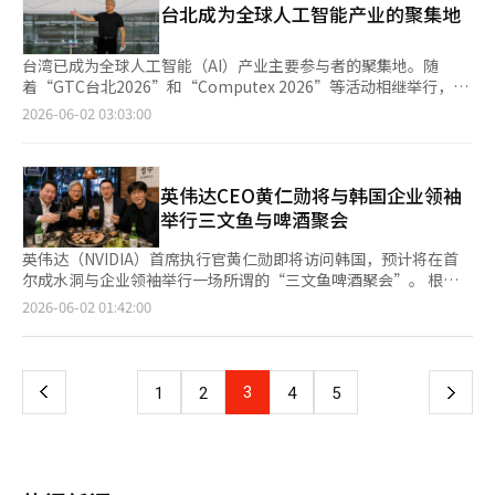
柱是AI半导体国家。韩国在内存半导体领域已经具备世界顶级的竞
功就认为可以加息，我们可能会忽视另一个风险。除了半导体，韩
准，以合理化监管。同时，对商业液化二氧化碳清洗设备、高压气
台北成为全球人工智能产业的聚集地
一家开发和制造相机模块、半导体、智能工厂和移动领域自动化设
升，三星电子和SK海力士的战略价值也将随之增加。 - 斗山机器
争力，但不能止步于此。必须将国家战略的范围扩大到AI加速器、
国经济是否真的准备好承受这样的冲击？※ 本报道经人工智能
体储存设施等低风险高压气体设施的安全管理者任命标准进行了相
备的企业。去年，公司实现合并营业收入387亿韩元，营业亏损41
人、LG电子、LG HelloVision、LG CNS、三星SDS、NAVER等与
设备内AI半导体、先进封装、下一代内存、低功耗半导体、车用AI
（AI）系统翻译与编辑。
应调整。 修订案将在下周公布后立即实施。工业部部长金正官表
亿韩元。※ 本报道经人工智能（AI）系统翻译与编辑。
机器人、AI基础设施和云计算相关的股票也大幅上涨，显示出AI投
芯片等方面。政府与民间应共同对AI半导体开发进行长期投资，大
台湾已成为全球人工智能（AI）产业主要参与者的聚集地。随
示：“此次法令修订是同时实现安全保障与提升先进产业竞争力的
资主题已超越半导体，扩展至整个行业。 - 证券界关注到，英伟达
学、研究所、初创企业与大企业应形成一个生态系统。半导体不仅
着“GTC台北2026”和“Computex 2026”等活动相继举行，英
典型监管创新案例，我们将通过符合全球标准的合理安全管理体
与韩国企业的合作范围正在从内存扩展到机器人、移动性和数据中
是简单的出口商品，更是AI时代国家主权的核心。失去AI半导体，
伟达、AMD、台积电、富士康、高通、Arm等全球AI企业的核心人
2026-06-02 03:03:00
系，积极支持先进产业投资。”
心等“物理AI”领域，韩国有望成为全球AI供应链的核心枢纽。 ◆
产业主权、数据主权和安全主权都会受到动摇。 第二个支柱是物
士纷纷前往台北。 1日，业界消息称，英伟达首席执行官黄仁勋在
主要报告 ▷中小企业 - IPO：上半年末的冲刺 - 6月是传统的IPO旺
理AI国家。AI不再仅仅停留在屏幕上。AI将成为机器人、汽车、无
当天的GTC 2026大会上发表了主题演讲。GTC是英伟达发布技术
季，预计将以Piece Piece Studio的上市为起点，接下来还有
人机、智能工厂、医院、港口和农场。在这一点上，韩国的制造业
战略的活动，具有为2日即将开幕的Computex预热的性质。 曾是
JusTech、StradVision、Big Wave Robotics、Mad Up、
基础成为了决定性资产。韩国同时拥有造船、汽车、电池、半导
PC及零部件展览的Computex，与GTC台北共同举办，已跃升为
英伟达CEO黄仁勋将与韩国企业领袖
Lemon Healthcare等公司的需求预测和公开认购。 - 上市后，市
体、电子、机械和钢铁。将AI与这些结合，韩国可以成为世界上最
亚洲最大的AI产业和技术趋势展览之一。 此次活动的重要性源于台
举行三文鱼与啤酒聚会
场预计包括Inventera在内的25家公司将解除保护期，而Cosmo
强大的物理AI实验场。必须将韩国的工厂转变为AI工厂，将韩国的
湾半导体生态系统的紧密联系。台积电是英伟达AI加速器的核心生
Robotics、Kanaf Therapeutics、IM Biologics、SemiFive的解
港口变为AI物流中心，将韩国的农村变为AI农业的试验田，将韩国
产合作伙伴，而富士康在AI服务器制造中也日益重要。联发科技和
英伟达（NVIDIA）首席执行官黄仁勋即将访问韩国，预计将在首
除量比例较高，可能导致股价波动加大。 - 韩国投资证券将
的城市变为基于AI的智慧城市。物理AI是韩国制造业的第二颗心
德尔塔电子等公司也在AI个人电脑、服务器、电源管理和定制半导
尔成水洞与企业领袖举行一场所谓的“三文鱼啤酒聚会”。 根据1
Lemon Healthcare列为6月的关注股票。该公司运营着简化实损
脏。 第三个支柱是制造业AX国家。数字转型是数据的收集，而AI
体领域与英伟达生态系统扩大接触。 台湾籍的黄仁勋，以及与他
日的联合新闻社报道，黄仁勋在访问期间将前往首尔成水洞，与韩
页
2026-06-02 01:42:00
保险索赔服务“实损24”的医疗数据平台。 - Lemon Healthcare
转型是让数据自主判断和执行。制造业AX不仅仅是在工厂中安装AI
有五代亲属关系的AMD首席执行官苏姿丰，预计将在Computex期
国企业家们进行一场轻松的三文鱼与酒水搭配的聚餐。 黄仁勋预
拥有超过80%市场份额的医疗数据中介平台（LDB-H）和连接保
程序，而是将设计、生产、质量管理、物流、能源、安全和售后服
间访问台湾。AI半导体、服务器、通信和设计资产公司将齐聚台
计将在完成在台北举行的英伟达年度AI大会“GTC台北”等重要活
一
险公司、药店、制药公司的平台（LDB-E），展现出强大的市场主
务等全过程重塑为基于AI的模式。工厂能够自主预测故障，设备能
北。 在台湾当地，台积电和富士康的高层预计将与黄仁勋首席执
动后，于4日晚上抵达韩国，并于5日开始与国内主要企业领袖会
导力和客户锁定效应。 - Lemon Healthcare因去年结束实损24建
够自主寻找最佳条件，物流能够根据需求预测行动，企业能够实时
行官接触。若英伟达掌握AI芯片设计和软件生态系统，台湾则具备
面，正式展开访问日程。 联合新闻社报道，此次聚会将有崔泰源
上
3
下
1
2
4
5
设项目而出现营业亏损，但预计今年将因维护和API使用费等重复
应对市场变化。如果韩国在制造业AX上取得成功，将不再是仅仅
连接生产、封装和服务器制造的核心基础，双方的利益关系相互交
SK集团会长、郭光茂LG集团会长、理解真NAVER董事长出席。现
收入的增长，实现销售额242亿韩元（同比增长51.6%），营业利
出口产品的国家，而是能够出口工厂运营方式、产业运营系统和AI
织。 韩国企业也将在现场展现存在感。SK集团会长崔泰源将在2日
代汽车集团会长郑义宣也在积极考虑参加，并正在协调具体日程。
一
润66亿韩元，实现扭亏为盈。 ◆市场收盘后（1日）主要公告 ▷韩
制造平台的国家。 第四个支柱是全球人才开放国家。在AI时代，最
举行记者见面会，三星电子首席技术官兼总裁宋在赫、现代汽车集
不过，三星电子副会长李在镕因海外行程无法出席。 一名餐厅员
国线材，决定处置价值200亿韩元的汉线工程股份 ▷MoA Data，
重要的资源不是石油，也不是铁矿石，而是人。优秀的科学家、工
团总裁朴敏宇、NAVER云代表金裕元等也将展示各自公司的技术
工在当天与联合新闻社通话时表示：“英伟达方面已经进行了预
决定进行2对1股票合并……8月13日新股上市 ▷MoA Life Plus，
页
程师、数学家、半导体设计师、机器人专家、数据科学家、创业者
竞争力。※ 本报道经人工智能（AI）系统翻译与编辑。
定，我们将再次确认人数后进行最终预定。” 业界关注此次会晤