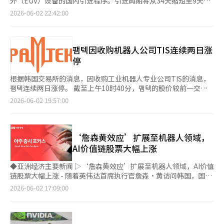
外（EUV）设备的国内引进程序。引进周期将从34天缩短至9天，
示：“英伟达在7个月后再次访问韩国，意味着对韩国的依赖程度
家运营体系的转变。因此，这可以称之为第二次建国。 韩国无法
近年来累积的家庭债务。在新冠疫情后，低利率环境下借贷购房的
预计引进成本也将减少约5000万元。 工业通商部在2日的国务会议
2026-06-02 22:42:00
提高。”他分析称：“这不仅是为了确保内存，还涉及到机器人、
推迟这一转变的原因很明确。首先是人口。韩国是世界上老龄化速
所谓“硬拼”借款人已经承受了相当大的负担。基于对降息的期
上通过了包含上述内容的《高压气体安全管理法实施条例部分修订
移动性及人工智能基础设施核心部件供应链的稳定性。” 黄首席
度最快的国家之一。出生率仍然处于世界最低水平，劳动适龄人口
待，许多家庭也进行了额外借贷。在这种情况下，如果利率再次上
案》。其核心是对符合全球安全标准的半导体制造设备，适用特定
执行官在当天上午的台北GTC活动中提到，下一代人工智能加速
将迅速减少。根据统计厅的未来人口预测，15至64岁的劳动适龄
升，金融成本的负担可能会比预期更快增加。大企业和出口企业或
设备标准，而非高压气体一般制造设施标准。 近期，半导体出口
器“贝拉·鲁宾”系统将搭载三星电子、SK海力士和美光的内
人口预计将从2020年的3738万减少到2050年的2419万。这不仅仅
许能够承受，但家庭和自营业者的承受能力则可能较低。 半导体
成为推动韩国经济的重要力量。上个月，半导体出口额达到3716
팸텍因收购机器人公司TIS连续两日涨
存。市场关注到，从HBM4代开始，三星电子和SK海力士的依赖度
是人口问题，而是产业现场的劳动力、军队、税基、养老金、地方
主导的增长结构的脆弱性也不容忽视。最近出口增长、股市上涨和
亿美元，比去年同期激增169.4%。这主要受到美国大型科技公司
停
可能会进一步提高。 内存半导体仍被视为人工智能投资周期的核
经济、消费市场整体都在同时动摇。韩国选择AI的原因不是因为技
企业业绩改善的很大一部分都来自半导体。虽然韩国经济在全球市
设备投资增加和内存固定价格持续上涨的影响。 有观点认为，围
心瓶颈。随着GPU性能竞争的加剧，高带宽内存（HBM）和高容
术潮流，而是国家生存结构正在发生变化。 第二是产业。推动韩
场上具有竞争力，但这也意味着对特定行业的依赖程度加大。内需
绕半导体的韩国出口有望实现“梦想中的1万亿美元”。然而，企
根据韩国交易所的消息，因收购工业机器人专业公司TIS的消息，
量DRAM的需求必然会激增。哈纳证券研究员金斗元表示：“在人
国成长的传统制造业正面临巨大的压力。中国在造船、汽车、电
和服务业并没有明显的复苏迹象。 更何况，当前的半导体繁荣并
业虽然在增加对先进半导体生产线所需设备的进口，但设备引进延
팸텍连续两日涨停。 截至上午10时40分，팸텍的股价较前一交易
工智能时代，主导股并不在GPU周围，而是在瓶颈周围。”他评价
池、钢铁、石化、太阳能、电动车等几乎所有制造业领域追赶韩
不能仅仅归因于韩国企业的竞争力。美国大型科技公司的人工智能
迟的问题也受到关注。 因此，政府决定大幅简化EUV设备的国内引
日上涨419韩元（29.99%），报1816韩元。前一天（1日）也以
称：“最终，最具战略价值的资产是内存。” 然而，此次市场的
2026-06-02 19:57:00
国，甚至在某些领域已经超越。美国掌握着高科技、资本市场、平
投资扩大和全球数据中心的建设等外部环境也起到了重要作用。投
进程序，以便国内半导体企业能够及时引进先进制造设备并迅速投
29.95%的涨幅收盘，连续两日涨停。 分析认为，팸텍收购TIS
特点在于并不局限于半导体。从近期的涨幅来看，人工智能基础设
台和AI模型。欧洲在监管、标准和产业自动化方面具有优势。日本
资速度随时可能调整，而美中之间的技术霸权竞争也是一个变数。
入使用，从而维持产业的“超差距”。 此前，EUV设备因内部包含
100%股份并计划扩大半导体工艺自动化设备业务的消息刺激了投
施生态系统的投资主题正在迅速扩散。 梅里茨证券研究员黄秀旭
在材料、设备、机器人和精密机械方面仍然不容小觑。在这种情况
我们不应将当前的繁荣误认为是永久的增长。 如果说加息的信心
高压气体管道和装置，被归类为高压气体制造设施。因此，每次设
资者的信心。 팸텍于1日宣布已完成对TIS的收购。通过此次收
表示：“市场的反应不仅是简单的机器人主题，而是对韩国在英伟
下，韩国仅靠过去的方式难以维持。仅仅便宜、快速地生产是不够
来源于半导体，那么这同时也可能是对韩国经济除了半导体外没有
备安装都需要进行技术审核、中间检查和完工检查，导致设备引进
购，팸텍将获得工业机器人技术和专业人才，并计划内化用于半导
‘詹森黄效应’扩展至机器人领域，
达全球人工智能基础设施战略中将扮演何种角色的期待。”他指
的。现在必须更智能、更精确、更灵活地创造更高的附加值。答案
其他武器的坦白。经济越是依赖某个行业，就越容易受到外部冲
需耗时约34天。在中间检查过程中，还需进行海外认证检查机构的
体制造及后工序的晶圆转移机器人技术。 公司战略是利用TIS的技
出：“GPU集群、人工智能数据中心、电力、冷却、云计算、制造
AI价值链股票大幅上涨
就是AI半导体、物理AI和制造业AX。 第三是世界秩序。AI时代不
击。 为了物价和金融稳定，利率正常化是必要的。然而，利率政
耐压密封检查，每台设备的检查费用高达5000万元。 工业部为了
术提升晶圆运输模块（EFEM）和分拣机等半导体物流自动化设备
和机器人正在形成一个完整的价值链。”※ 本报道经人工智能
仅是技术竞争，更是地缘政治竞争。美国与中国在AI霸权上发生冲
策的决定不能仅仅依据增长率数字。必须同时考虑经济各个方面的
解决现场的困难，与半导体行业进行了多次协商，收集了意见。同
的业务。EFEM是将晶圆自动供给和回收至工艺设备的前处理设
（AI）系统翻译与编辑。
◆亚洲经济主要新闻 ▷‘詹森黄效应’扩展至机器人领域，AI价值
突，半导体供应链已成为安全的核心。过去，石油是20世纪国际政
体力和风险因素。特别是要先检查弱势群体和边缘企业的承受能
时，仔细审查了全球安全标准与国内安全管理体系之间的协调性，
备，而分拣机则用于晶圆的检查和分类。 随着人工智能（AI）半导
链股票大幅上涨 - 随着英伟达首席执行官詹森·黄访问韩国，国内
治的核心资产，而在21世纪，半导体、数据、AI模型和电力取而代
力。 目前，韩国经济正处于一个矛盾的境地。半导体行业正经历
决定将EUV设备转为特定设备进行安全管理。 通过这一措施，技术
体和高性能计算（HPC）市场的扩大，先进封装技术的重要性日益
股市对AI价值链的买盘热情高涨，半导体、机器人、云计算和平台
之。哪个国家拥有更多的数据，哪个国家制造更强大的AI半导体，
2026-06-02 17:09:00
历史上最大的繁荣，但许多国民却感受不到经济复苏。股市气氛热
审核时间将从目前的15天缩短至2天，中间检查将被省略，完工检
增加，玻璃基板相关设备市场也被寄予厚望。玻璃基板相较于传统
相关股票普遍大幅上涨。 - 在詹森·黄表示三星电子的下一代AI加
哪个国家拥有更稳定的电力网和数据中心，直接关系到国家安全。
烈，但小巷经济依然冷清。半导体的成功并不等于整个韩国经济的
查将从7天缩短至2天。总耗时预计将从34天大幅缩短至9天，同时
硅晶圆更易破损，因此精密运输和对准技术显得尤为重要。 팸텍计
速器“贝拉·鲁宾”系统将搭载其公司内存后，三星电子股价上涨
韩国正处于这一巨大重组的中心。如果推迟选择，将被挤到边缘；
成功。 经济政策应以最弱的地方为判断标准，而非最强的地方。
也将减轻中间检查带来的费用负担。 此外，还将新设定针对使用
划将其现有的自动化设备设计和制造能力与TIS的精密机器人技术
10.09%，市值在一天内增加约187万亿韩元。 - 市场预计，在AI投
如果制定战略，将成为中心国家。 因此，第二次建国的第一个支
半导体的繁荣无疑是一个令人欣喜的消息。然而，如果仅凭这一成
二氧化碳进行清洗的环保“液化二氧化碳清洗设备”的定制检查标
相结合，争取在玻璃基板自动化设备市场中占据领先地位。 팸텍是
资扩展过程中，HBM和DRAM等内存半导体的重要性将进一步提