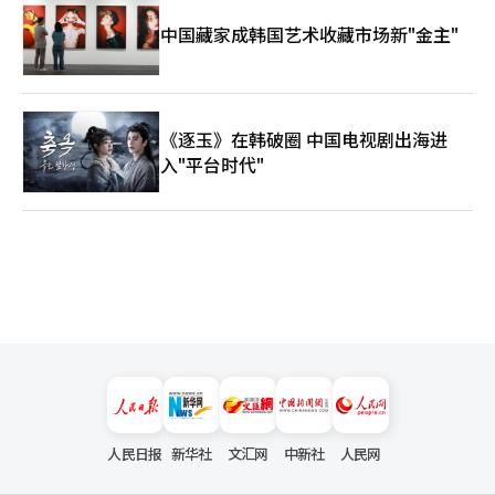
应当指明方向，民间应当加速，大学和研究所应当创造知识，资本
市场应当形成敢于冒险的结构。 贯穿所有这些任务的精神只有一
中国藏家成韩国艺术收藏市场新"金主"
个：从生存的韩国走向伟大的韩国。生存的韩国是一个生存的国
家。伟大的韩国是一个开辟道路的国家。生存的韩国是一个忍耐危
机的国家。伟大的韩国是一个将危机转变为机会的国家。生存的韩
国是一个追赶他人的国家。伟大的韩国是一个让世界追赶的国家。
伟大的韩国不仅仅意味着经济规模大的国家，而是一个技术与产
《逐玉》在韩破圈 中国电视剧出海进
业、文化与人才、民主与市场经济、人类与自然和谐共存的文明引
入"平台时代"
领国家。世界不仅要购买韩国的半导体、驾驶韩国的汽车、享受韩
国的内容，更要学习韩国的制度与价值、韩国的教育与产业模式、
韩国的AI伦理与制造创新。 到21世纪中叶，历史学家将如何记录
今天的韩国？答案掌握在我们现在的选择中。是继续作为一个畏惧
AI革命而犹豫不决的国家，还是作为一个将AI革命转变为机会、开
辟新文明道路的国家而被铭记。韩国已经创造了多次奇迹。汉江奇
迹、民主化奇迹、信息化奇迹。现在所需的是AI文明的奇迹。其起
点是AI半导体，扩展是物理AI，执行战略是制造业AX，持续性在于
全球人才开放国家。 韩国的时间尚未结束。也许现在才是真正的
开始。AI时代既是危机，也是机会。历史总是给予准备好的国家未
来。现在韩国所需的不是悲观，也不是盲目的乐观，而是冷静的现
实认知和大胆的国家愿景。将从半导体开始的机会扩展到物理AI，
通过制造业AX执行，并通过全球人才开放战略持续下去。这就是AI
时代韩国的第二次建国宣言，也是从生存的韩国走向伟大的韩国的
人民日报
新华社
文汇网
中新社
人民网
道路。※ 本文利用生成型AI撰写，并经过编辑者审核。