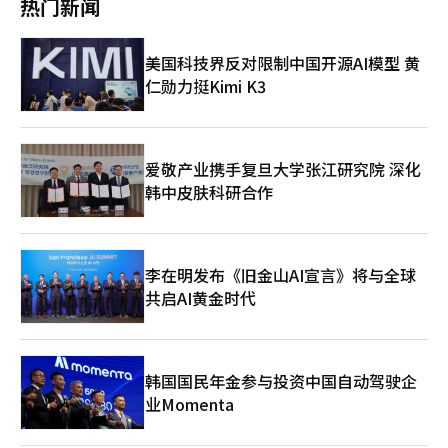
热门新闻
决定进行2对1股票合并……8月11日新股上市 ▷Softcen 1优先
和投资者是国家竞争力的核心。美国硅谷强大的原因并不是因为美
可能讨论AI半导体合作，以及在机器人和物理AI领域扩大合作的方
股，预告被指定为管理股票 ▷KCC建设，在Opus汉江Swichen工
国人的力量，而是世界顶尖人才汇聚于此。印度、中国、以色列、
案。也有观点认为，去年10月引发关注的所谓“伙伴聚会”可能会
地发生工人死亡事故 ▷TS投资，因股票合并自5日起停止交易 ▷
欧洲、东南亚和中东的人才在美国的大学、企业和初创生态系统中
再次出现。 此外，黄仁勋还将作为投球嘉宾出席在首尔蚕室棒球
美国科技界反对限制中国开源AI模型 黄
韩国BTB，因股票合并自4日起停止交易 ◆基金动态（截至29日，
创造了创新。韩国也必须提出同样的问题：世界的年轻人才是否愿
场举行的斗山熊队主场比赛，并计划在新罗酒店与国内企业家举行
不包括ETF） ▷国内股票型：-249亿韩元 ▷海外股票型：+24亿
仁勋力挺Kimi K3
意来到韩国学习、研究、创业和生活？如果无法回答这个问题，在
座谈会。 在访问韩国之前，黄仁勋当天下午将在GTC台北进行主
韩元 ◆今日（2日）主要日程 ▷韩国：消费者物价指数（5月） ▷
AI时代的竞争中将难以持久。 幸运的是，韩国拥有强大的文化资
题演讲，晚上将在当地餐厅与韩国主要企业相关人士举行“韩国合
欧元区：消费者物价指数（5月） ▷美国：JOLTs职位空缺报告（4
产。K-POP、K-Drama、K-食品、K-美容、K-内容已经融入全球
作伙伴之夜”晚宴。 此次晚宴将有三星电子内存事业部副总裁金
月）※ 本报道经人工智能（AI）系统翻译与编辑。
日常生活。曾几何时，韩国是一个向世界销售产品的国家，但现在
在俊、SK海力士首席执行官郭诺正、LG科学园副总裁郑秀焕、
已成为一个文化、感官和生活方式的出口国。然而，文化的流行不
NAVER云首席执行官金裕元等人出席。 ※ 本报道经人工智能
爱敬产业携手复旦大学张江研究院 深化
应停留在短暂的现象上，而应与人才引进战略相结合。学习韩语的
（AI）系统翻译与编辑。
韩中皮肤科研合作
外国年轻人应该能够在韩国大学学习AI和半导体。观看韩国电视剧
而向往韩国的年轻人，应该能够在韩国的初创企业工作，在韩国的
研究所研究，在韩国的企业开拓全球市场。必须打开从文化强国到
人才强国的道路。 为此，需要进行制度改革。必须改变签证制
李在明发布《旧金山AI宣言》将与全球
度，创造外国研究人员和工程师能够长期定居的环境。需要一个英
语和韩语共存的研究生态系统，稳定的生活环境，包括子女教育和
共启AI黄金时代
居住，能够接纳有能力的外国人才的企业文化。韩国如果停留在单
一民族的神话中，未来将变得狭窄。这并不是要失去韩国的身份，
而是要将韩国的文化、民主、技术和产业与更广阔的世界结合起
来。真正强大的国家不是封闭的国家，而是开放的国家。 第二次
韩国国民年金参与投资中国自动驾驶企
建国的另一个核心是教育。目前的教育系统在工业化时代的框架中
业Momenta
未能脱离。仅仅依靠快速找到答案、提高考试分数、集中于大学入
学的教育，无法培养出AI时代的人才。在AI时代，提问的能力、定
义问题的能力、连接多个领域的能力、人机协作的能力至关重要。