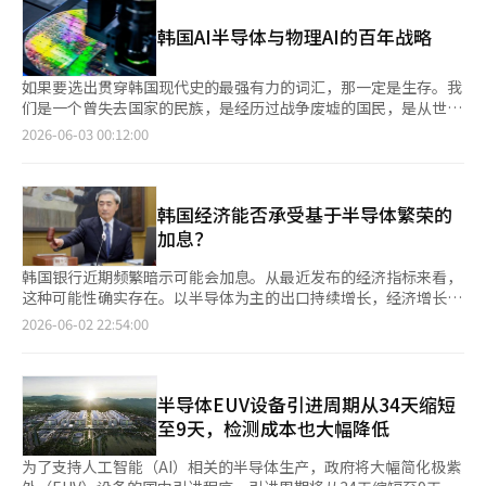
根据韩国交易所的数据，1日与人工智能、机器人、云计算相关的
未来两年内提供最多10亿韩元的全球规模化商业化资金支持。 中
的评估在1万7500亿至2万亿美元之间。募资规模预计在800亿美元
股票普遍上涨。被视为物理人工智能受益股的斗山机器人，较前一
小企业部表示，此次座谈会是推动地区新兴产业创业热潮的起点，
韩国AI半导体与物理AI的百年战略
左右，有望打破历史最大IPO的记录，超过现有最大记录沙特阿美
交易日上涨3万1900韩元（29.95%），以13万8400韩元收盘，创
将在10个地方厅建立由地方政府、相关机构、风险投资和初创企业
（294亿美元）的两倍以上。 此次SpaceX上市对人工智能（AI）
下涨停。LG电子因机器人、智能家居及汽车电子业务的期待上
等组成的“超越型地区治理结构”，并继续举办投资说明会、一对
相关企业的投资资金吸收情况也备受关注。由于这是一次超大型
升，股价上涨8万7500韩元（29.86%），以38万500韩元收盘。
如果要选出贯穿韩国现代史的最强有力的词汇，那一定是生存。我
一投资咨询、与大中型企业的交流等地区内初创企业支持活动。
IPO，全球机构投资者可能会为了参与募股而变现部分持有的成长
LG集团相关的股票如LG（13.10%）和LG
们是一个曾失去国家的民族，是经历过战争废墟的国民，是从世界
中小企业部第一副部长诺勇锡表示：“非首都圈地区新选超越型初
股。KB证券研究员金日赫分析称：“一些可能被SpaceX取代的同
HelloVision（30.00%）也表现强劲。 与人工智能数据中心、云计
最贫困国家崛起为工业国家的国家。解放初期，韩国几乎一无所
2026-06-03 00:12:00
创企业的比例逐年上升，这将对地区经济增长产生积极影响。”※
业企业将不可避免地面临供应冲击。” 不过，也有观点认为不必
算及软件相关的股票也大幅上涨。LG CNS较前一交易日上涨2万
有，资源匮乏，资本不足，技术缺乏。然而，这个国家凭借人民的
本报道经人工智能（AI）系统翻译与编辑。
将此解读为对半导体行业整体的负面信号。由于SpaceX的商业模
9900韩元（26.27%），以14万3700韩元收盘，三星 SDS上涨6万
力量崛起。我们学习、工作、出口、建厂、造船、制造汽车、生产
式特性，长期来看可能会扩大半导体生态的需求基础。金研究员表
3000韩元（21.07%），以36万2000韩元收盘。NAVER因与
半导体。因为必须生存，我们奔跑，熬夜以不落后。因此，韩国成
示：“SpaceX预计将继续集中投资于AI基础设施，在此过程中，
Sovereign AI及人工智能数据中心的合作期待，股价上涨3万7500
为了世界历史上少见的快速成长的国家。 然而，在AI时代开始的今
韩国经济能否承受基于半导体繁荣的
半导体、设备及发电基础设施企业将受益。”※ 本报道经人工智
韩元（16.03%），以27万1500韩元收盘。 与半导体及人工智能基
天，韩国面临着与过去截然不同的问题。如果说到目前为止的成功
加息？
能（AI）系统翻译与编辑。
础设施核心供应链相关的股票也表现良好。三星电子较前一交易日
是生存的成功，那么未来的任务就是领先的成功。过去，快速跟随
上涨3万2000韩元（10.09%），以34万9000韩元收盘。同时，三
他人所创造的道路是竞争力。学习发达国家的技术，建立工厂，提
韩国银行近期频繁暗示可能会加息。从最近发布的经济指标来看，
星电子的市值从前一天的1853万亿韩元增加至2040万亿韩元，增
高质量，确保价格竞争力，就能在全球市场中生存。然而，在AI时
这种可能性确实存在。以半导体为主的出口持续增长，经济增长率
加了近200万亿韩元。 市场分析认为，黄仁勋首席执行官的访韩日
代，仅仅追赶是不够的。现在，韩国必须成为创造道路的国家，而
的预期也在改善。受人工智能热潮的推动，半导体超级周期为韩国
2026-06-02 22:54:00
程及与国内主要集团总裁的会晤可能性，导致了半导体、机器人、
不是跟随道路的国家。必须成为提出标准的国家，而不是接受标准
经济注入了久违的活力。三星电子和SK海力士的业绩显著改善，
云计算及人工智能基础设施的投资热潮。黄首席执行官预计将在5
的国家。在这一点上，第二次建国的说法再次变得必要。 1948
股市也持续强劲。 然而，问题在于韩国经济是否真的足够强大以
日访韩，并与NAVER董事会主席李海珍会面。与LG集团会长具光
年，韩国政府的成立是政治上的建国。1960至1970年代的工业化
承受加息。半导体行业的繁荣并不意味着整个经济的健康。当前的
谟、现代汽车集团会长郑义宣、斗山集团会长朴正源的会晤可能性
是经济上的建国。1987年的民主化是制度上的建国。2000年代的
繁荣过于集中于特定行业，这可能是一个需要警惕的信号。 实际
半导体EUV设备引进周期从34天缩短
也被提及。 证券界特别关注的是，英伟达的合作重心正在从内存
信息化具有数字建国的性质。那么，2020年代后期和2030年代，
上，韩国经济的感受温度在半导体工厂外大相径庭。高利率和高物
至9天，检测成本也大幅降低
扩展到“物理人工智能”领域。生成型人工智能不仅在数据中心内
韩国必须面对的任务是什么呢？那就是AI时代的国家重塑。将产
价的压力依然困扰着自营业者、中小企业和家庭。中小企业的逾期
运作，还扩展到机器人、汽车、工厂和物流等现实产业，分析认为
业、教育、人才、移民、能源、国防、地方与城市、企业与资本市
率在上升，弱势借款人的本金和利息偿还负担也在加重。尽管半导
为了支持人工智能（AI）相关的半导体生产，政府将大幅简化极紫
这提升了韩国制造业的战略价值。 KB证券研究员金东源表
场重新编排，以适应AI时代。这不仅仅是简单的政策补充，而是国
体出口增加，但小巷经济的喘息并没有减少。 尤其令人担忧的是