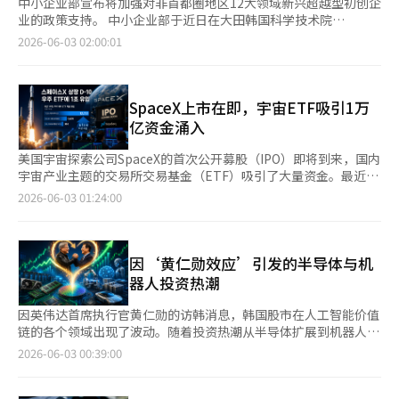
中小企业部宣布将加强对非首都圈地区12大领域新兴超越型初创企
业的政策支持。 中小企业部于近日在大田韩国科学技术院
（KAIST）文治校园举行了针对2026年非首都圈新兴超越型初创企
2026-06-03 02:00:01
业的挂牌仪式及座谈会。 此次座谈会旨在鼓励引领非首都圈地区
创新增长的超越型初创企业，并听取现场意见，以加强以地区为中
心的新兴产业初创企业政策。 “超越型初创企业项目”是选拔能
够引领国家经济未来的新兴产业领域初创企业，通过技术商业化资
SpaceX上市在即，宇宙ETF吸引1万
金和技术开发等关联支持项目，培养其成为全球独角兽。自2023
亿资金涌入
年起，每年选拔约200家公司，目前已培养804家公司。特别是，
非首都圈新企业的选拔比例从2023年的28.7%逐年增加到今年的
美国宇宙探索公司SpaceX的首次公开募股（IPO）即将到来，国内
35.5%。各年度非首都圈新选企业比例分别为2023年（28.7%）、
宇宙产业主题的交易所交易基金（ETF）吸引了大量资金。最近一
2024年（30%）、2025年（33%）、2026年（35.5%）。 自今
周，宇宙主题ETF的资金流入超过1万亿韩元。 根据6月2日的
2026-06-03 01:24:00
年起，政府政策和全球技术及市场的趋势被纳入考虑，原有的10大
Koscom ETF检查，最近一周内，TIGER美国宇宙科技的资金净流
超越型领域扩展为6大战略产业和12大新兴产业。中小企业部所列
入达到1万2725亿韩元，位列所有ETF资金流入规模的第二位。特
的12大新兴产业领域包括：△人工智能模型与基础设施 △半导体
别是在前一天，仅一天内就有2555亿韩元的资金流入，显示出投
△移动出行 △量子、安全、网络 △机器人技术 △生命科学与新药
资者的高度关注。个人投资者的买入势头也十分明显。在此期间，
因‘黄仁勋效应’引发的半导体与机
△医疗健康 △内容产业 △国防、航空航天与海洋 △环保产业 △能
该ETF的个人净买入规模达到9728亿韩元，位列所有ETF中的第四
器人投资热潮
源、核能与核聚变 △先进制造（传感器与工艺）等。 被选中的200
位。 其他宇宙产业ETF也吸引了资金。同期，KODEX美国宇宙航
家初创企业将在三年内获得最多6亿韩元的商业化资金，并根据企
空的资金流入为1699亿韩元，排名第八，而SOL美国宇宙航空
因英伟达首席执行官黄仁勋的访韩消息，韩国股市在人工智能价值
业需求经过单独评估后，获得最多6亿韩元的技术开发资金，总计
TOP10则吸引了360亿韩元。由于国内投资者无法直接参与
链的各个领域出现了波动。随着投资热潮从半导体扩展到机器人、
可获得12亿韩元的直接支持。此外，企业还将通过各领域的专业机
SpaceX的公开募股，因此通过ETF进行间接投资的需求迅速增
云计算、平台及电力基础设施，市场已经开始反映对“人工智能联
2026-06-03 00:39:00
构获得投资、出口等支持，利用基础设施进行技术开发、开放式创
加。 资金流入扩大的背景是SpaceX将于4日（当地时间）开始面
盟”的期待。这种期待超越了单纯的事件主题，越来越多的人认为
新和全球市场拓展。 此外，从2023年起，支持的超越型初创企业
向投资者的路演。SpaceX将具体化资金筹集规模和最终发行价
韩国有望成为以英伟达为中心的全球人工智能供应链的核心枢纽。
中，将选出15家在销售、就业和投资成果方面表现优异的企业，在
格，预计最早于12日在美国纳斯达克市场上市。市场对其企业价值