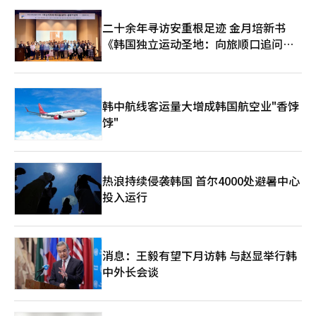
从小学到高中，数学与科学、人文学科与艺术、编程与哲学应当同
时教授。大学应当打破学科壁垒，融合AI与半导体、生命科学与机
二十余年寻访安重根足迹 金月培新书
器人、管理与人文学科。职场人士应接受终身再教育，地方大学应
《韩国独立运动圣地：向旅顺口追问历
成为与地方产业结合的AI创新中心。 地方战略也应当改变。AI时代
史》出版
的韩国不能仅依靠首都圈。半导体集群、数据中心、电力基础设
施、智能工厂、物理AI实证基地应当分布在全国。防止地方消亡的
道路不是简单的预算支持，而是将未来产业植入地方。全北可以成
韩中航线客运量大增成韩国航空业"香饽
为物理AI与农生物、机器人、智能制造的实验场，忠清可以成为半
导体与电池、生物的中心，庆尚可以成为造船与汽车、机械产业的
饽"
AI转型基地。湖南、江原、济州也可以结合能源与数据中心、旅游
与医疗AI，创造新的模式。地方不应被视为过去的行政单位，而应
被视为未来产业的实验场。 资本市场也应当改变。在AI时代，需要
巨额的长期投资。一个半导体工厂、一个数据中心、一个AI研究所
热浪持续侵袭韩国 首尔4000处避暑中心
需要数万亿到数十万亿的投资。风险投资和初创企业生态系统也应
投入运行
更加大胆。以惩罚失败的金融文化无法开启AI时代。美国的优势不
仅在于技术，还在于敢于冒险的资本市场。韩国也应当建立一个长
期创新金融体系，让国民养老金、政策金融、民间风险投资、大企
业投资和大学基金共同运作。AI半导体、物理AI和制造业AX不应仅
以短期业绩来评估，而应放眼10年、20年进行投资。 政府的角色
消息：王毅有望下月访韩 与赵显举行韩
也应当更新。过去的工业化时代，政府建设了道路、港口和工业园
中外长会谈
区。在AI时代，政府应当建设数据高速公路、AI基础设施、电力网
络和监管沙盒。国家应当支持民间难以承担的基础研究和基础设施
投资、人才培养和国际标准竞争。然而，政府不应控制一切。政府