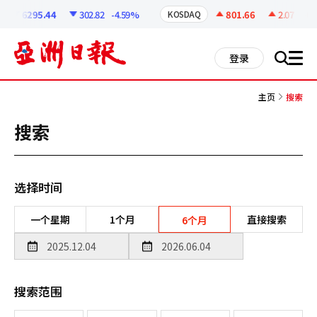
코
인
6295.44
302.82
-4.59%
801.66
2.07
+0.2
KOSDAQ
정
보
all
登录
搜
men
索
主页
搜索
搜索
选择时间
一个星期
1个月
直接搜索
6个月
搜索范围