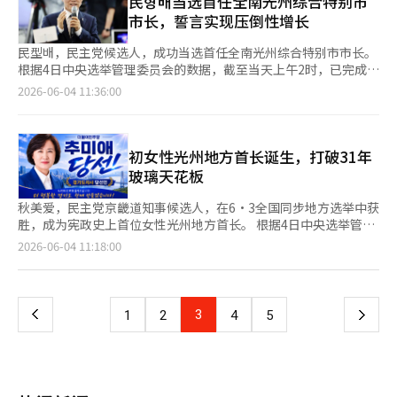
民형배当选首任全南光州综合特别市
候选人赵国赫之间展开了激烈的三方竞争，但最终柳候选人获得胜
敦化门国乐堂的“敦化门国乐周”中，将探讨声音的起源和美学的
国民力量在大邱达成地区的候选人李珍淑确认当选。 此外，虽然
示：“光南和光州将团结起来，携手市民开启韩国新的增长轴
市长，誓言实现压倒性增长
利。 在忠南公州、扶余、青阳和蔚山南区甲，国民力量候选人尹
舞台；在南山八角亭，将举行外国游客也可参与的传统演艺和传统
在忠南牙山、蔚山南甲、忠南公州·扶余·青阳等地的计票仍在进
心。”并承诺：“我们将建立一个以市民为主权的政府，行政将随
永根和金泰圭在落后于民主党候选人金永彬和全泰镇的情况下成功
舞蹈表演；在首尔森林的户外舞台上，将举行青年演艺者和名人们
行中，但尚未出现有力候选人。其中国民力量在2个地区领先，共
市民的决定而行。”庆北省知事当选人李哲宇也在确认当选后表
民型배，民主党候选人，成功当选首任全南光州综合特别市市长。
逆转，重新夺回公州、扶余、青阳和蔚山南区甲的席位。 因此，
展示的最高技艺“韩国传统演艺节”；在国立国乐院的礼乐堂，将
同民主党在1个地区领先。因此，计票完成后，共同民主党的席位
示：“我将全力以赴，听取省民的意愿，为建设更强大的庆北和更
根据4日中央选举管理委员会的数据，截至当天上午2时，已完成
民主党在除釜山北区甲和京畿道平泽外的地区，包括仁川延寿甲
同时观看新作“王的祭坛，百姓的舞台”，其中包括“宗庙祭礼
预计将增加至9至11个，国民力量的席位将增加至2至4个。 与此同
强大的韩国而努力。” 民主党候选人随后也陆续传来喜讯。截至
87.16%的开票工作，民型배获得了79.02%的选票。国民力量候选
（宋永吉）、仁川计阳乙（金南俊）、光州光山区（林文英）、京
2026-06-04 11:36:00
乐”和“社稷祭礼乐”。 此外，仁川、世宗、光州、釜山等全国
时，国民力量在地方选举中因一名候选人辞职而导致的空缺少于当
当天凌晨3时，许泰正大田市长当选人、金相旭蔚山市场当选人、
人李正炫获得11.58%，正义党候选人姜恩美获得3.92%，进步党
畿道安山甲（金南国）、京畿道汉南甲（李光载）、忠南牙山乙
各地还将举行50余场表演、教育和纪念活动。有关“国乐
选人数，因此通过此次选举增加了席位。然而，国民力量仍未能获
魏星坤济州知事当选人等均已确认当选，此外，秋美爱京畿道知事
候选人李钟旭获得3.72%，无党派候选人金光满获得1.74%，民型
（全恩秀）、全北群山金堤扶安甲（金义谦）、全北群山金堤扶安
日”和“国乐周”活动的详细信息可在传统表演艺术振兴基金会网
得足以阻止无限制辩论（冗长辩论）结束或快速处理议案（快速通
候选人、李元泽全北知事候选人、朴灿大仁川市长候选人、赵相浩
배以较大差距确认当选。 民型배在6月3日光州西区的选举办公室
乙（朴志源）和济州西归浦（金成范）等地也取得了胜利，但郑青
站上查询。不过，现场情况可能会导致日程和顺序的变更。 文化
道）的席位（120席），预计在国会内的两党关系将继续面临困
世宗市长候选人、申永汉忠北知事候选人的当选也已成定局。在釜
宣布当选后表示：“感谢大家赋予我全南光州综合特别市市长这一
初女性光州地方首长诞生，打破31年
来代表所宣称的“保住13个席位”的目标未能实现。※ 本报道经
体育观光部部长崔辉永表示：“通过此次‘国乐日’，我们重
难。※ 本报道经人工智能（AI）系统翻译与编辑。
山，民主党候选人全在秀表示：“我将认真对待选择变革的釜山市
重要职责。我将认真对待市民的选择。” 他进一步指出：“我们
人工智能（AI）系统翻译与编辑。
玻璃天花板
温‘全民共同享受我们的音乐’的‘余民乐’价值，并将不遗余力
民的意愿。”并宣布胜利。 而在国民力量党中，除了早早确认当
现在站在韩国首个也是唯一的综合特别市的门口，这是全南与光州
地支持国乐更贴近我们人民的日常生活。”
选的李哲宇外，目前只有秋景浩大邱市长候选人的当选有望。秋候
合力成为韩国新的增长引擎的机会。我将与市民一起开辟这条新
秋美爱，民主党京畿道知事候选人，在6·3全国同步地方选举中获
选人在对手金富谦民主党候选人宣布认输后表示：“感谢并尊敬与
路，证明全南光州在地区主导的压倒性增长中走在前列。” 此
胜，成为宪政史上首位女性光州地方首长。 根据4日中央选举管理
我竞争的金富谦候选人。我会定期与他见面，获取许多建议。”
外，民型배表示将致力于实现增长的成果：“我将为年轻人提供在
委员会的消息，秋当选人在整个计票过程中始终保持领先，最终确
页
2026-06-04 11:18:00
与此同时，在正在进行计票的首尔、江原、忠南和庆南等地，尚未
家乡追梦的机会，为抚养孩子的家庭提供坚实的照顾，为老年人提
认当选京畿道知事。 作为六届国会议员的秋当选人，从党内初选
出现有力候选人。不过，除江原外，其他地区的出口调查结果显示
供便利的医院和安全的日常生活。”他还补充道：“我将建立一个
开始便引发了强烈的支持潮。被选为京畿道知事候选人后，她的支
一
民主党候选人当选的可能性较大。因此，随着计票的完成，预计民
市民决定、行政跟随的市民主权政府。” ※ 本报道经人工智能
持率远超竞争对手国民力量的杨香子，形成了独占的局面，并将这
主党将在全国16个地区中赢得12至14个，国民力量党则将获得2至
（AI）系统翻译与编辑。
种势头延续到投票中，最终赢得胜利。 尤其是此次当选，标志着
上
3
下
1
2
4
5
4个。 ※ 本报道经人工智能（AI）系统翻译与编辑。
她成为宪政史上首位女性光州地方首长，为政治史书写了新的篇
章。自1995年民选第一届光州地方首长选举以来，女性候选人不
一
断挑战，但一直被坚固的“玻璃天花板”所阻挡，屡屡失利。
2010年，民主党候选人韩明淑竞选首尔市长，2022年国民力量候
页
选人金恩惠挑战京畿道知事职务，均为典型例子。在第五届地方选