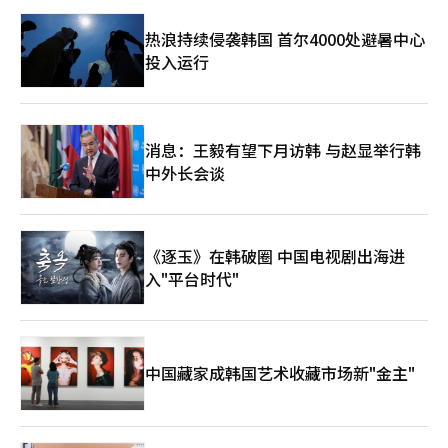
力上建立信任后再考虑下一步，单凭当选就决定下一步的方向与我
的哲学和原则不符。”※ 本报道经人工智能（AI）系统翻译与编
热浪持续侵袭韩国 首尔4000处避暑中心
辑。
投入运行
消息：王毅有望下月访韩 与赵显举行韩
中外长会谈
《逐玉》在韩破圈 中国电视剧出海进
入"平台时代"
中国藏家成韩国艺术收藏市场新"金主"