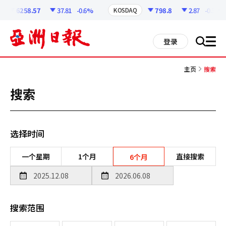
코
인
6258.57
37.81
-0.6%
798.8
2.87
-0.36%
KOSDAQ
정
보
all
登录
搜
men
索
主页
搜索
搜索
选择时间
一个星期
1个月
直接搜索
6个月
搜索范围