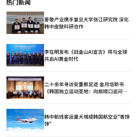
热门新闻
举中，韩候选人与当时的汉拿党（国民力量前身）候选人吴世勋展
开了激烈的竞争，最终以0.2个百分点的差距落败。在四年前的第
八届地方选举中，金候选人在计票率达到90%时曾领先对手，但最
爱敬产业携手复旦大学张江研究院 深化
终逆转，以0.15个百分点的差距遗憾落选。 秋当选人被认为是政治
韩中皮肤科研合作
生涯中创造了无数“首次”记录的人物。出生于大邱的秋当选人于
1995年在担任法官期间，受到时任新政治国民会议总裁金大中的
邀请进入政坛。1997年大选时，她在保守派重镇大邱领导“贞德
竞选团”，为金总统的当选做出了贡献，从而声名鹊起。秋美爱与
贞德结合的“秋达克”这一昵称便是在此时诞生。 政治入门的次
李在明发布《旧金山AI宣言》将与全球
年，她在第15届国会选举中当选，进入国会。此后在同一选区连任
共启AI黄金时代
第16、18、19、20届议员。2024年第22届国会选举中，她被战略
性提名为京畿道汉南甲选区的候选人当选，成为女性议员中任期最
长者。2020年，在党代会上，她被选为民主党首位来自大邱和庆
北的女性党代表。在文在寅政府中，她担任法务部长。 秋当选人
二十余年寻访安重根足迹 金月培新书
在确认当选京畿道知事后与记者见面时表示：“我从未走过一条轻
《韩国独立运动圣地：向旅顺口追问历
松的道路”，“无论多么困难，我始终坚持原则和信念，默默地只
关注人民进行政治。” 在男性主导的政治圈中，凭借果断的表
史》出版
现，秋当选人继任女性任期最长的议员后，再次攀登至首位道知事
的职位，迅速成为总统候选人热门人选。下一次总统选举将在她的
京畿道知事任期结束的2030年举行。 不过，秋当选人强调，成功
韩中航线客运量大增成韩国航空业"香饽
的地方治理是首要任务。她表示：“在接手地方治理后，必须赢得
饽"
大家的信任，证明自己能做好，才能考虑更大的责任”，并指
出：“不能把这个职位（知事）当作手段。”她还表示：“要在能