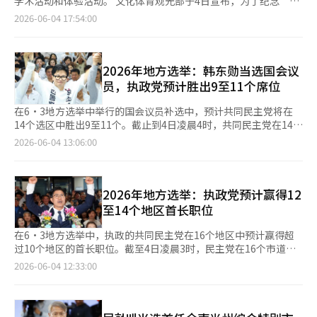
学术活动和体验活动。 文化体育观光部于4日宣布，为了纪念“国
中进行为期约三个月的创作活动。巴黎市立艺术家驻留项目自
保持强势。 在全国性选举中被称为“关键选票”的忠清地区，民
乐日”，将于5日下午在国立国乐院的礼乐堂举行以“国乐日常的
2026-06-04 17:54:00
1940年代以来，拥有325个工作室，每年有超过1000名艺术家在
主党也传来胜利的消息。在大田、世宗、忠北和忠南，民主党候选
回响”为主题的第二届国乐日纪念仪式。 国乐日定为6月5日，依
此进行创作和交流活动。 光州双年展代表尹範模表示：“此次项
人许泰正、赵相浩、申永汉和朴秀贤均战胜国民力量候选人李长
据国乐振兴法被指定为法定纪念日。此外，从6月5日至14日的国
目是支持光州地区艺术家创作和国际交流的重要举措。”并希
宇、崔敏浩、金永煥和金泰欽，领先当选。 民主党在其传统根据
乐周期间，全国各地将开展多样的活动。 第二届国乐日纪念仪式
望“2026巴黎市立艺术家驻留项目的入选将拓宽艺术家的创作视
地霍南和济州也保持了势头。在全北，民主党候选人李源泽战胜无
将有来自国乐及文化艺术界的相关人士和400余名提前申请的观众
2026年地方选举：韩东勋当选国会议
野，并为将光州现代艺术推向世界提供良好契机。”※ 本报道经
党派候选人金官英，获得胜利。在首次产生的综合性大都市的光州
参加，并通过国乐广播进行现场直播。仪式上将颁发“韩国余民乐
员，执政党预计胜出9至11个席位
人工智能（AI）系统翻译与编辑。
和全南，民主党候选人闵亨培以压倒性优势战胜国民力量候选人李
奖”，以表彰在国乐振兴方面做出贡献的国乐人。今年，尽管面临
正贤。 济州的民主党候选人魏星坤也以压倒性的票数战胜国民力
困难，来自忠清北道的永同郡和江原特别自治道立国乐管弦乐团艺
在6·3地方选举中举行的国会议员补选中，预计共同民主党将在
量候选人文成裕，取得胜利。 国民力量在除首尔外的地区中，仅
术总监金昌焕将获得文化部部长的表彰。 随后将进行庆祝表演。
14个选区中胜出9至11个。截止到4日凌晨4时，共同民主党在14个
在其传统根据地的庆尚南北道取得胜利。国民力量候选人李哲宇和
国立舞蹈团将演出以北的回响为主题的“鼓舞乐”，国乐团体“4
选区中有8个席位的当选形势乐观或已确定。国民力量仅在2个选区
2026-06-04 13:06:00
朴完洙在庆北和庆南的选举中战胜民主党候选人吴中基和金庆洙，
人玩”将呈现现代化解读民俗音乐的表演“玩”，而京畿民谣交响
确认胜利。 备受关注的釜山北区，韩东勋无党籍候选人已确认当
维护了面子。在被称为保守派心脏的大邱，国民力量候选人秋京浩
乐团与歌手朴爱莉、仁川市教育厅国乐合唱团将共同演唱“我们想
选；而在京畿道平泽，国民力量的尤义东候选人也已当选。韩东勋
在与民主党候选人金富谦的激烈竞争中最终获胜。 与地方选举同
要的国家”。国乐院的户外草坪上，将有完州儿童吹打乐团的“大
在确认当选后表示：“感谢伟大的市民为北区的未来和重建之路打
时进行的国会议员补选中，民主党的独占也持续。尽管在14个席位
吹打”、65人规模的相扑游戏、国立青年舞蹈团的“珍岛鼓舞”和
开了历史性的胜利。”并表示会铭记选民的期望，为韩国政治的发
2026年地方选举：执政党预计赢得12
的竞争中，国民力量和无党派候选人韩东勋在部分地区获胜，但在
国立青年演艺团的“盘鼓”等表演。 此外，在5日的午餐时间前
展和重建作出贡献。 尤义东也表示：“这是一场非常艰难的选
至14个地区首长职位
其余9个地区，民主党均取得胜利。然而，在一些预期稳固的地
后，将在德寿宫大汉门至光华门广场之间举行大规模的传统演艺联
举。市民在困难时期赋予我如此重要的使命，必有其原因。”他表
区，民主党内部候选人接连失利，使得民主党在地方选举后也只能
合游行。在游行之前，国立国乐院民俗乐团的演出和南昌洞的绳索
示将认真对待所承担的责任，遵循指令前行。与尤义东竞争的共同
在6·3地方选举中，执政的共同民主党在16个地区中预计赢得超
获得不尽如人意的胜利。 在被视为补选最大战场的釜山北区甲和
表演将于10时开始。由国防部军乐团传统乐队带队，来自江陵、晋
民主党候选人金勇南和祖国创新党候选人赵国则因未能达成单一候
过10个地区的首长职位。截至4日凌晨3时，民主党在16个市道知
京畿道平泽，民主党候选人哈正宇和金勇南均未能成功当选。蔚山
州三千浦、平泽等地的农乐和面具舞保护协会、20余所大学的风物
选人协议而未能成功。 此外，共同民主党在以下地区传来胜利的
事选举中，有10个地区的当选已被确认或极有可能。相对而言，国
2026-06-04 12:33:00
南区甲的民主党候选人全泰镇也败给国民力量当选人金泰圭。 原
社、中学和高中的风物社等全国各地的艺人将参与传统演艺游行。
消息：京畿道安山甲（김남국）、京畿道汉南甲（이광재）、全北
民力量党仅在大邱和庆北两个地区确认胜利。至于首尔、江原、忠
本釜山北区甲的选举中，国民力量候选人朴敏植和其他候选人参
游行结束后，光华门广场的游乐场将由光州七夕高撒游戏保护协会
群山·金堤·扶安（박지원）、光州光山区（임문영）、济州西归
南和庆南等4个地区，至今仍在激烈竞争中。 民主党和国民力量党
与，预计将是一场激烈的竞争，但最终哈候选人在最后时刻发力成
展示国家非物质文化遗产、祈求农业社会丰收的高撒游戏。 为迎
浦（김성범）等地。京畿道仁川（김남준）、全北群山·金堤·扶
在前一天晚上分别在各自的根据地光州全南和庆北较早确认了当
功当选。京畿道平泽的选举中，国民力量候选人柳义东与国民力量
接“国乐周”，还准备了丰富多彩的国乐表演和体验活动。在首尔
安甲（김의겸）、仁川延寿甲（송영길）等地的当选形势也乐观。
选。光州全南统一市场当选人闵亨培在光州西区的选举办公室表