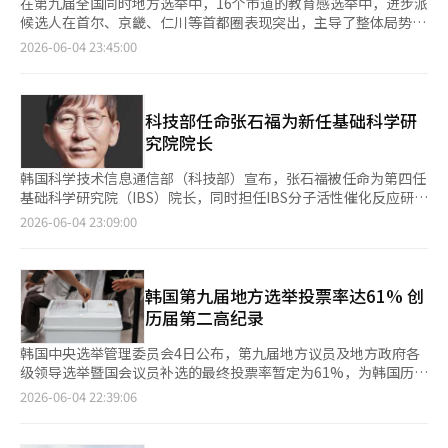
在第九届全国同时地方选举中，16个市道的教育感选举中，进步派
候选人在首尔、京畿、仁川等首都圈表现突出，主导了整体局势，
而保守派候选人则在庆尚南道和忠清道等地稳固了支持基础，成功
2026-06-04 23:45:00
当选。此次选举结果预计将使以首都圈为中心的教育福利扩展政策
与部分地区的市场导向学力提升政策并存，形成更加多元化的“地
区教育政策”。 根据4日中央选举管理委员会的数据显示，首都圈
选区作为最大激战区，教育感进步阵营候选人接连当选。在首尔，
科技部任命张石福为新任基础科学研
进步派现任候选人正根植以30.34%的得票率当选，巩固了进步教
究院院长
育感五连任的局面；在京畿道，安敏锡候选人以52.81%的过半得
票率成功当选，远超现任教育感任泰熙候选人。在仁川，都成勋候
韩国科学技术信息通信部（科技部）宣布，张石福被任命为第四任
选人以36.35%的得票率获胜。 在湖南和庆尚部分地区，进步派的
基础科学研究院（IBS）院长，同时担任IBS分子活性催化反应研究
强势依然持续，候选人如全南·光州的金大中（42.52%）、釜山
组组长及韩国科学技术院（KAIST）化学系特聘教授。任期为五
2026-06-04 23:09:00
的金石俊（50.63%）、全北的千浩成（56.63%）、蔚山的赵永植
年。 张院长生于1962年，1985年毕业于高丽大学化学系，1987年
（39.22%）、江原的姜三荣（41.54%）、忠南的李炳道
获得KAIST化学硕士学位，1996年在美国哈佛大学获得博士学位。
（30.59%）、济州的高义淑（48.08%）等均成功当选。 相对而
张院长在有机化学催化反应领域发表了多项具有重要影响力的研究
言，保守派在传统强势地区和忠清道的激战区巩固了立足点。在大
成果，连续八年被评选为全球前1%的研究者（HCR）。他目前担
韩国第九届地方选举投票率达61% 创
邱，强恩熙候选人以52.40%的得票率成功连任；在庆北和庆南，
任美国化学会出版的化学领域顶级学术期刊《JACS》的编辑委员
历届第二高纪录
任钟植候选人和权顺基候选人分别以43.49%和38.53%的得票率当
会成员。 自2012年IBS研究组成立以来，张院长一直领导分子活性
选。在忠清道，大田的吴石镇候选人以27.48%当选，忠北的尹建
催化反应研究组。这次任命是IBS研究组长首次被任命为院长。 科
韩国中央选举管理委员会4日公布，第九届地方议员及地方政府各
永候选人（48.21%）和世宗的姜美爱候选人（36.25%）也代表保
技部表示：“此次任命将使一位兼具学术权威和研究经验的学者担
级领导选举暨国会议员补选的最终投票率暂定为61%，为韩国历届
守及中间偏保守阵营获胜。 教育专家分析此次选举结果受到政治
任院长，期待IBS能够成为全球领先的研究机构，并为国内基础科
地方选举中第二高投票率，仅次于第一届地方选举的68.4%。 本届
2026-06-04 22:39:06
格局的影响，同时现任优势因素也发挥了重要作用。国会立法调查
学研究生态系统的发展做出贡献。” 基础科学研究院于2011年11
地方选举正式投票于3日上午6时至下午6时举行，共有2724.9586
处教育文化团队的李德难表示：“此次选举的最大特点是政党推荐
月成立，旨在开展世界级的基础科学研究。总部位于大田，并在
万名选民参与投票，占全体4464.9908万名选民的61%。最终投票
的市道知事选举与教育感选举呈现出明显的同步趋势，现任教育感
KAIST、浦项科技大学（POSTECH）、蔚山科技大学