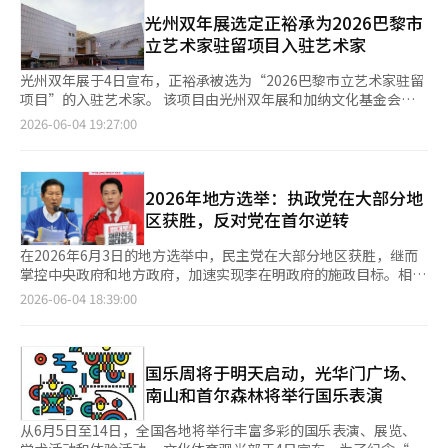
率综合计入了上月29日至30日的提前投票（投票率23.51%）及缺
的优势也得到了充分体现。” 李德难团队指出：“整体政治格局
（UNIST）、光州科技大学（GIST）等国内主要科技大学内建立
席投票结果，较第八届地方选举最终投票率50.9%高出逾10个百分
光州双年展选定正裕承为2026巴黎市
的影响显著，尤其在对国民力量等保守阵营感到失望而转向进步的
了合作研究的校园。
点。 从各地区来看，全罗南道以65.7%的投票率居全国之首，江原
立艺术家驻留项目入驻艺术家
选票中，京畿道和江原道等地区的教育感格局发生了变化。” 值
道、庆尚南道紧随其后，投票率均超64%。首尔投票率为63.6%，
得注意的是，媒体原本预测进步阵营将以14比2或15比1的压倒性
高于全国平均水平。光州以54.3%垫底，济州、仁川、京畿道等地
光州双年展于4日宣布，正裕承被选为“2026巴黎市立艺术家驻留
优势获胜，但最终结果与过去17个市道的11比6体制相似，收官于
低于全国均值。 不过，由于本届地方选举期间部分地区出现选票
项目”的入驻艺术家。 该项目由光州双年展和加纳文化基金会共
10比6的局面。 李德难团队分析：“与预期不同，进步派候选人在
不足等问题，部分投票站投票持续至深夜，导致整体开票及最终统
同主办，旨在支持光州地区现代艺术家的海外创作活动。基金会于
2026-06-04 19:27:00
庆尚和忠清地区并未大幅度崛起，尤其忠清地区的格局发生了显著
计工作有所延迟。投票日当天首尔松坡区、江南区等地14个投票站
5月进行了公开征集，并公布了入选者。 此次巴黎市立艺术家驻留
变化。进步派教育感候选人仅仅提出进步教育的价值，而未能展示
出现选票不足情况，部分选民无法投票，只能现场等待，投票结束
项目的入选者正裕承，关注那些在社会中心被边缘化的女性生活，
居民能够共鸣和感受到的根本教育承诺或未来愿景，导致候选人之
时间因此延后。 对此，韩国中央选举管理委员会事务总长许铁薰
并通过视觉媒介记录和重构她们留下的痕迹。作为女性艺术家，她
间缺乏辨别力和差异化，这在选票中得到了体现。”※ 本报道经
当晚9时公开致歉，承认事件给选民造成严重不便，损害了公众对
基于自身的生活经验和视角，持续倾听被制度边缘化者的声音。
2026年地方选举：执政党在大部分地
人工智能（AI）系统翻译与编辑。
公平选举管理的信任。他表示：“在当天投票过程中，因部分投票
她的代表作包括探讨光州地区性交易聚集地在昼夜时间流转中如何
区获胜，反对党在首尔逆转
站选票不足，给国民造成了巨大混乱与不安。我们深感责任重大，
变化的视频作品《聚集地的昼与夜》（2018）以及为纪念1980年
并郑重致歉。” 围绕“选票不足”风波，韩国朝野反应截然不
光州民主运动期间在街头呼喊团结的黄金洞女性而创作的《黄金洞
在2026年6月3日的地方选举中，民主党在大部分地区获胜，继而
同。国民力量党赴选管委抗议，要求中断计票、重新举行选举；共
的女性们》（2018）。 基金会表示：“正裕承艺术家拥有明确的
掌控中央政府和地方政府，加速实现李在明政府的施政目标。相对
同民主党则对选举管理委员会的管理疏漏表示遗憾。
艺术愿景和时效性，旨在将基于地方的扎实研究成果扩展到气候危
而言，国民力量在选举期间提出的“制衡政权”口号未能获得支
2026-06-04 18:39:00
机和性别劳动等全球议题。”并指出：“她的作品不仅仅是记录，
持，失去了地方政府的权力，但在被称为地方选举“花朵”的首尔
而是通过视频、物件等密集的视觉语言，转化那些易被遗忘的边缘
取得了胜利，取得了令人满意的结果。 作为此次地方选举的最大
群体的感知和语言，构建了独特的艺术世界。”同时强调：“她在
战场，首尔的民主党候选人郑元午在最后时刻被国民力量当选人吴
驻留期间计划追踪巴黎郊区女性农民的生平和劳动，围绕气候危机
世勋阻挡，未能成功当选。 不过，民主党在主要战场如京畿道、
国乐周将于明天启动，光华门广场、
这一主题进行深入研究，这一计划非常具体且具有挑战性。”并指
釜山和江原等地接连获胜。首先，民主党候选人秋美爱在京畿道的
南山和首尔森林将举行国乐表演
出：“她希望通过当地交流，将光州的声音在国际网络中发声，这
选举中早早领先于国民力量候选人杨香子，确认当选。 此外，在
一艺术抱负在此次征集活动中得到了高度评价。” 入选的艺术家
釜山、江原和仁川等地，民主党候选人全在秀、禹相浩和朴贞大也
从6月5日至14日，全国各地将举行丰富多彩的国乐表演、展览、
将于10月2日至12月28日，在位于法国巴黎的市立艺术家驻留项目
相继战胜国民力量候选人朴亨俊、金贞泰和兪正福，继续在首都圈