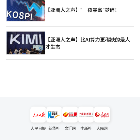
贸易的中心也在亚洲。然而，自英国工业革命以来，世界霸权转向
【亚洲人之声】"一夜暴富"梦碎！
了欧洲和美国。而现在，方向再次发生了变化。全球最大的制造业
国家是中国。全球最高水平的半导体内存生产国是韩国。精密制造
和机器人技术强国是日本。最终，全球产业和供应链、人工智能和
半导体的核心轴心再次汇聚到东北亚三国。历史并不是直线流动
的，而是循环的。工业革命后向西方转移的世界霸权，如今又回到
【亚洲人之声】比AI算力更稀缺的是人
了东方。然而，现实绝非简单。美国仍然是全球最强大的军事和金
融国家。中国掌握着制造业、供应链和消费市场。俄罗斯虽然弱
才生态
化，但仍是拥有核武器和资源的军事强国，而欧洲在增长停滞中依
然保持着巨大的技术和金融市场。在这一夹缝中，韩国不再能仅
靠“中坚国外交”生存。韩国现在必须将自己视为拥有半导体、人
工智能、电池、造船、核电和文化产业的战略国家。同时，还需与
印度、巴西、沙特阿拉伯、阿联酋、土耳其等第三方战略国家扩大
供应链、军工、能源和文化合作。尤其是印度是未来世界最大的人
口国，巴西是资源和粮食强国。土耳其是连接欧洲、中东和中亚的
地缘政治门户。沙特阿拉伯和阿联酋在人工智能、智慧城市、氢经
济和核电领域推动新的产业转型。世界正从简单的美中两强体制向
多极体制转变，而东北亚正处于这一中心。首尔、东京和北京未来
极有可能成为全球经济、供应链和技术霸权的核心舞台。2026年5
月的北京正是这一巨大潮流的热潮。而现在，世界又在关注另一个
场景，那就是习近平主席可能访朝。乌克兰战争后，朝鲜与俄罗斯
的关系迅速加深，军事合作、武器交易和技术交流的可能性被提上
人民日报
新华社
文汇网
中新社
人民网
日程。然而，中国绝不会放任朝鲜与俄罗斯过于亲密的局面。对中