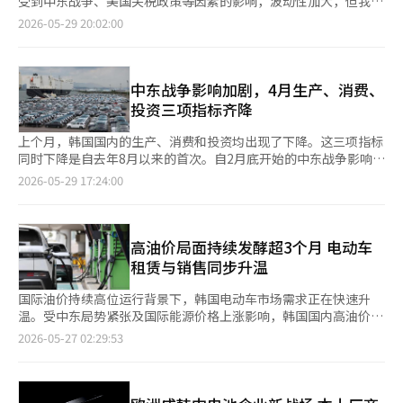
木兹海峡贡献" 安圭白国防部长表示，将针对朝鲜核导弹威胁和朝
受到中东战争、美国关税政策等因素的影响，波动性加大，但我们
话而非对抗。工会可以将罢工作为谈判的手段，但不应成为目的。
革，而是层层加高壁垒，逃避改革。” 中国方面也暗示了对欧洲
与电动床、以及电动床与泡沫床垫等多种组合。此外，这两款床架
俄军事合作加深，推进韩美同盟强化与自主国防能力提升并行的安
正在将危机转化为机遇。”他指出：“电气设备已成为韩国出口的
2026-05-29 20:02:00
公司在业绩良好时应与员工分享成果，并提出未来就业的蓝图。缺
产品的报复可能性。微博表示：“欧洲的肉类、酒类、奢侈品、化
均使用了高于国家认证标准等级(E1)的E0级环保材料。西蒙斯相关
全战略。 根据30日联合通讯社的报道，安部长在新加坡举行的第
主力产业，政府将全力支持出口的持续增长。” 余本部长当天访
乏信任的劳资关系最终会使所有人都成为失败者。 韩国经济面临
妆品等在中国市场占有相当的份额。”并指出：“如果欧盟以‘生
人士表示：“随着人们对睡眠质量的重视，独立睡眠逐渐成为一种
23届亚洲安全会议（香格里拉对话）全体会议上，以"地区安全挑
问了HD现代电气，与电气设备行业进行座谈。 数据显示，出口在
低增长、高龄化和全球供应链重组等重大挑战。如果制造业竞争力
产能力超过国内需求’的逻辑将中国产品视为过剩生产，那么，是
新的睡眠文化。”他还预测，能够在同一空间中反映个人睡眠偏好
战与韩国的战略应对"为主题发表演讲。 安部长提到朝鲜的核导弹
3月至4月连续两个月突破800亿美元，变压器、断路器、电缆、电
受到影响，国家经济整体必将受到冲击。现代汽车集团的劳资双方
否也应考虑在中国销售的欧洲产品是否符合同样标准。”这暗示了
的TSS床架的需求将持续增长。此外，西蒙斯去年实现销售额3239
能力提升和对南方的敌对路线，指出"朝鲜半岛局势正在成为全球
动机等电气设备的出口也呈现增长趋势。电气设备的出口在去年达
中东战争影响加剧，4月生产、消费、
都应深刻认识到他们的决策将对韩国产业整体产生的影响。 基本
整个欧洲消费品可能成为中国的应对目标。 中国政府也开始进行
亿韩元，营业利润为405亿韩元。自2023年以来，西蒙斯连续三年
安全的主要变量"。他强调，"在保持坚固的韩美联合防御态势的同
到167亿美元，同比增长7.2%，创下历史新高，而在1月至4月期
投资三项指标齐降
原则和常识其实很简单。企业要保持竞争力，才能创造可持续的就
正式回应。中国外交部发言人毛宁在前一天的简报中表示：“欧盟
超越艾斯床垫，保持行业第一的地位。※ 本报道经人工智能（AI）
时，积极推进韩国主导的朝鲜半岛防御独立能力的提升"。 他表
间也增长了3.8%，保持了稳健的增长态势。 这主要得益于全球人
业机会；工人需要有稳定的工作，才能规划未来。劳资关系最终是
应全面、客观地看待中欧贸易关系，并遵守自由贸易承诺。”并暗
系统翻译与编辑。
示，为应对朝鲜威胁，将提升韩国型三轴体系，并深化与美国的扩
工智能（AI）基础设施的扩展以及绿色能源转型政策的持续推进。
上个月，韩国国内的生产、消费和投资均出现了下降。这三项指标
共存的问题。我们必须寻找的是共同生存的道路，而非单方面的胜
示：“中国也将密切关注欧盟的动向，并通过必要措施维护正当权
展威慑合作，同时加快基于人工智能（AI）的侦测与打击系统、有
此外，美国老旧电网的更换也推动了全球需求的增加，预计今年将
同时下降是自去年8月以来的首次。自2月底开始的中东战争影响正
利。 现代汽车集团的劳资选择不仅是单一企业的问题，更关乎韩
益。” 此次交锋发生在欧盟对中国的制约措施正在向产业、通
人与无人复合作战系统、网络与太空能力的提升。 安部长还强调
再次创下历史最高业绩。 为此，产业部在李在明政府成立一周年
在逐渐显现，对经济整体造成了冲击。 根据国家数据处29日发布
国制造业的未来。希望劳资双方能够超越眼前的利益，展现出关注
2026-05-29 17:24:00
信、数字平台等各个领域扩展的背景下。欧盟正在推进一项产业加
了与国际社会的安全合作必要性。特别是关于霍尔木兹海峡，他表
之际，召开了座谈会，以支持电气设备出口的增长。与会企业在国
的《2025年4月工业活动动态》，上个月全行业生产（季节调整，
10年、20年后产业竞争力的智慧。现在所需的不是对立的扩大，
速法(IAA)，要求在电池、电动车、太阳能等战略产业的公共采购
示"我们非常重视基于国际法的自由航行保障，并正在考虑为海峡
际形势不稳定的情况下，呼吁政府提供原材料等供应链的稳定化支
农林渔业除外）指数为117.8（2020年=100），较上月下降
而是面向未来的共同解决方案。※ 本报道经人工智能（AI）系统翻
和补贴时优先考虑“欧洲内生产”。此外，欧盟还在推动网络安全
安全作出国际性努力的现实贡献"。 他还表示，"维护朝鲜半岛的
持，以确保企业活动和出口的持续进行。 产业部计划全方位支持
0.6%。全行业生产的下降是自今年1月（-0.8%）以来的首次。 服
译与编辑。
法的修订，以排除华为等中国通信企业进入欧洲国家的通信网络，
稳定与世界和平息息相关"，并将推进在保持强大威慑力的同时，
包括电气设备在内的我国工业继续保持出口的良好势头。为此，今
务业、采矿业和建筑业的生产下降是主要原因。尽管半导体生产
高油价局面持续发酵超3个月 电动车
进一步加强对中国企业的监管。 欧盟前一天还对中国电子商务平
通过南北对话建立可持续的和平共处体制的政策。 此外，安部长
年将贸易保险的供应扩大至历史最高的275万亿韩元，其中114万
（3.1%）有所增长，但汽车（-10.0%）和石油精炼（-19.4%）的
租赁与销售同步升温
台特斯拉处以2亿欧元（约合34.9亿元人民币）的罚款，理由是其
在与记者的交谈中，对于最近驻韩美军司令的"韩国是中国的短
亿韩元将用于中小企业。此外，针对核电、军工和电气设备等中长
生产下降，导致整体采矿业生产较上月下降0.7%。 汽车生产的下
销售不符合安全标准的非法产品。同一天，欧盟还对中国电商企业
刀"言论争议表示，"我与海格斯美国国防部长保持频繁沟通，因此
期大型项目，未来五年内的金融支持和履约保证也将扩大至127万
降幅度为自去年9月（-15.3%）以来最大。数据处相关人士表
国际油价持续高位运行背景下，韩国电动车市场需求正在快速升
京东的德国电子产品零售商SecoNomi的收购计划启动了外部补贴
并不认为这很重要"。 他还对海格斯部长对韩国核潜艇和战时作战
亿韩元。 在电气设备行业方面，产业部将根据全球AI数据中心等需
示：“3月汽车生产的下降受到部分零部件供应商火灾导致零部件
温。受中东局势紧张及国际能源价格上涨影响，韩国国内高油价局
规定(FSR)的调查。 欧盟委员会认为，京东可能因获得中国政府或
指挥权转移的积极评价表示，"这是对同盟信任的有意义的表态"。
求的增加，从全球能源基础设施项目的挖掘到企业匹配、前瞻性金
供应不足的影响。”同时，“从5月开始，主要车型的新车发布等
面已持续超过3个月，企业与消费者对电动车的关注明显增加，长
相关机构的优待金融和税收优惠而扭曲了欧盟市场竞争。FSR是为
2026-05-27 02:29:53
韩日海军将于下月7日进行"搜救训练"…自2017年以来首次 韩国海
融提供等全过程进行支持。 余本部长表示：“尽管国际形势不稳
因素也需要考虑。” 石油精炼的下降幅度为自1988年5月
期租赁、新车及二手车市场同步出现增长趋势。 韩国租车行业26
了防止获得外国政府补贴的企业以过度资金实力收购欧盟企业或参
军与日本海上自卫队将于下月7日进行韩日搜救训练（SAREX）。
定，我们的电气设备行业凭借独特的技术实力引领全球市场。”他
（-22.1%）以来的最大，主要是由于中东战争导致霍尔木兹海峡
日消息显示，近期企业长期租赁市场中的电动车需求增长尤为明
与公共招标，从而损害市场竞争而设立的制度。※ 本报道经人工
此次训练自2017年中断以来，时隔9年重新开展，备受关注是否能
强调：“政府将通过主要国家的通商渠道，尽最大努力为我们的企
封锁，原油供应困难。此外，一些炼油公司的定期检修也对生产造
显。韩国租车企业乐天租车表示，今年3月至4月企业客户签订的电
智能（AI）系统翻译与编辑。
成为两国国防合作恢复的契机。 根据30日联合通讯社的报道，安
业拓展活动空间。”
成了影响。 服务业生产方面，尽管信息通信（4.3%）等领域有所
动车长期租赁合同，较1月至2月增长197%；同期个人电动车长期