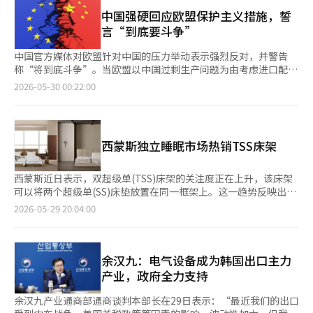
觑。自3月实施的所谓“黄袋法”以来，涵盖母公司和子公司的集
约14岁。去年确认的因慢性静脉功能不全导致的腿部水肿症状也有
安全、更便捷的铁路服务回馈信任和耐心等待的公众。”※ 本报
体谈判与联合行动的实现，成为首个案例。 现代汽车集团是韩国
中国强硬回应欧盟保护主义措施，誓
所改善。 在神经学检查中，精神状态、脑神经功能、感觉、反射
道经人工智能（AI）系统翻译与编辑。
制造业的象征。汽车产业与钢铁、零部件、物流、半导体、电池等
言“到底要斗争”
神经、步态和平衡感均正常。特别是在评估轻度认知障碍和早期痴
多个行业紧密相连。现代汽车集团的生产线一旦受到影响，将对合
呆的蒙特利尔认知评估（MCA）中，得分为30分（满分30分）。
作伙伴、地方经济乃至国家经济产生重大影响。这一事件之所以受
中国官方媒体对欧盟针对中国的压力举动表示强烈反对，并警告
不过，体重管理的必要性被指出。在此次检查中，特朗普总统的体
到关注，不仅是简单的劳资冲突，更关乎我们产业的竞争力。 现
称“将到底斗争”。当欧盟以中国过剩生产问题为由考虑进口配额
重约为108公斤（238磅），比去年4月健康检查时增加了约6公
代汽车集团近年来持续创造历史最高业绩。在汽车产业电动化转型
和额外关税等应对措施时，中国也公开提到可能采取报复措施。
2026-05-30 00:22:00
斤。因此，主治医生建议他持续减重和调整饮食。 此外，医务人
和人工智能（AI）普及的背景下，工人们对就业稳定感到不安。工
中国中央电视台(CCTV)旗下社交媒体账号“微博”在29日表
员还建议他服用低剂量阿司匹林。特朗普总统在过去的采访中表
会提出了延长退休年龄、缩短工时以及因AI引发的就业变化等问
示：“如果欧盟强行推行所谓的‘过剩生产工具’，中国将立即启
示，他每天服用325毫克的阿司匹林，超过了通常的每日推荐量81
题。 然而，我们需要冷静地看待现实。目前，全球汽车产业正面
动反歧视调查和产业、供应链安全调查等应对措施。”并强
毫克。国会议员补选提前投票率24.12%…大邱达成"最低" 6·3地
临百年一遇的大转型。中国电动车企业以惊人的速度成长，美国和
调：“商务部已经明确表示，如果国家利益和企业权益受到侵害，
方选举与国会议员补选的提前投票于30日最终投票率为24.12%。
西蒙斯独立睡眠市场热销TSS床架
欧洲企业也在为未来汽车竞争而全力以赴。尤其是中国企业在价格
将坚决反击。” 该媒体特别指出：“如果欧盟固执地推进‘过剩
根据中央选举管理委员会的数据显示，从前一天上午6时到当天下
竞争力和技术实力上双双领先，正在侵蚀全球市场。 在这种情况
生产工具’，中国将立即采取全面反击措施。”并表示：“中国对
午6时进行的提前投票中，226万7121名选民中有54万6757人参与
下，我们的汽车产业最需要警惕的是因内部冲突导致的竞争力下
贸易摩擦并不陌生，也不害怕。我们将奉陪到底。” 欧盟正在推
西蒙斯近日表示，双超级单(TSS)床架的关注度正在上升，该床架
投票。 在全国14个选区中，前往全北群山、金堤、扶安的投票率
降。现代汽车集团不能安于现状，工会也不应仅以当前的成果来判
进的“过剩生产工具”是指为了应对中国低价产品的冲击，可能会
可以将两个超级单(SS)床垫放置在同一框架上。这一趋势反映出夫
为42.59%，为最高投票率。其次是忠南公州、扶余、青阳
断未来。在当今全球市场上，竞争的是企业与企业、国家与国家，
对进口配额或额外关税进行征收的所谓“韧性工具”。欧盟当天召
妻或家庭在同一卧室中使用不同床垫以适应各自的体型和睡眠习惯
（30.16%）、全北群山、金堤、扶安甲（29.71%）。 而大邱达
2026-05-29 20:04:00
而非人与人。 实际上，汽车产业正迅速向以人工智能和软件为中
开了与中国相关的特别会议，讨论中国的不公平贸易问题及应对方
的需求不断增加。西蒙斯透露，TSS床架“哈乌提”本月的销售量
成的提前投票率为17.56%，为最低投票率。候选人众多的京畿平
心的行业转型。自动驾驶、机器人技术、软件定义车辆（SDV）、
案。 在会议前，欧盟繁荣与产业战略专员斯特凡·塞朱尔内表
较今年1月首次推出时增长了92%。另一款TSS专用床架“马尔
泽也仅为18.39%，低于全国平均水平。 被认为是典型激战区的釜
电池技术将决定未来的竞争力。维持过去内燃机时代的就业结构和
示，欧洲的化学、金属、清洁技术等产业面临因中国的不公平竞争
皮”的销售量也在同一时期增长了33%。哈乌提采用四分割设计的
山北甲的提前投票率为25.57%，高于全国平均水平。在该地区，
生产方式在现实中是困难的。劳资双方共同创造新就业机会、适应
而被摧毁的风险，并表示欧盟将更系统地动用进口配额和关税等措
床头板，颜色为自然橡木。表面采用耐热、耐刮擦和耐污垢的LPM
余汉九：电气设备成为韩国出口主力
执政党候选人河正宇和国民力量候选人朴敏植、无党派候选人韩东
新技术，成为更为重要的课题。 自“黄袋法”实施以来，产业现
施。 对此，微博指出：“欧盟对中国的经济贸易政策正走向越来
涂层，增强了耐用性。床头板顶部内置了C型充电端口，方便为智
勋正在竞争。 在京畿平泽，民主党候选人金勇南与国民力量候选
产业，政府全力支持
场的不确定性也在增加。保护工人权益固然重要，但不应抑制企业
越激进的道路。”并批评称：“欧盟的贸易保护主义转变是欧洲工
能手机和平板电脑充电。马尔皮同样在两侧安装了充电端口，方便
人柳义东、国国创新党候选人赵国等人正在角逐，选民对正式投票
的经营活动和投资意愿。法律的初衷应得到尊重，同时也需制定补
业长期衰退和既得利益集团之间游说与勾结的结果。”并表
在床上为电子设备充电。这两款产品均与西蒙斯的多品牌高端环保
结果的关注度较高。 安圭白"韩美同盟与自主国防并行…考虑霍尔
余汉九产业通商部通商谈判本部长在29日表示：“最近我们的出口
充措施，以尽量减少产业现场的混乱。 最重要的是，需要的是对
示：“面临困境的欧盟并没有试图进行‘刮骨疗毒’的结构性改
床垫N32的代表电动床“N32电动床”兼容，因此可以实现电动床