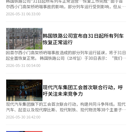
韩国铁路公司"31日起所有列车正常运营…恢复工作完成" 由于首
尔西小门高架桥坍塌事故的影响，部分列车运行受到影响，但从31
日起将全面恢复正常运营。 韩国铁路公司（코레일）于30日表
2026-05-31 06:33:00
示，"我们动用了所有可用资源，完成了事故的恢复工作"，并宣
布"从31日起所有列车将正常运营"。 根据韩国铁路公司的说法，
铁路部门在首尔市完成西小门高架桥拆除工程后，进行了电车支柱
的拆除与新建、电线架设、信号设备安装等铁路设施的恢复工作。
韩国铁路公司宣布自31日起所有列车
同时，夜间进行了轨道损坏情况的确认、线路检查、作业车辆（电
恢复正常运行
动机车）运行及列车试运行等安全检查。 韩国铁路公司表示，经
过车辆检查和维护后，将逐步投入列车，从而实现31日起所有列车
因首尔西小门高架桥坍塌事故造成的部分列车运行延误，将于31日
的正常运营。 在此之前，韩国铁路公司在坍塌事故发生四天后，
起全面恢复正常。 韩国铁路公司（코레일）于30日表示：“我们动
于当天上午恢复了京义线的列车运行。江陵线和中央线KTX-易音
用了所有可用资源，完成了事故的恢复工作，从31日起所有列车将
2026-05-31 00:54:00
的首尔至清凉里区间也从当天起恢复正常运营。 韩国铁路公司社
恢复正常运行。” 根据코레일的说法，铁路部门在首尔市完成西小
长金泰胜表示，"由于此次事故，行信站（KTX）和水色站（普通
门高架桥拆除工程后，进行了电车支柱的拆除与新建、电线架设、
列车）无法入库，我们从30日起根据列车运行计划逐步更换临时维
缆线铺设、信号设备安装等铁路设施的恢复工作。同时，还进行了
护的列车，准备恢复正常运营"，并表示"尽管不可避免地减少了列
轨道损坏情况确认、线路检查、作业车辆（电动机车）运行及列车
现代汽车集团工会首次联合行动，呼
车运行，感谢国民的信任与耐心，我们将提供更安全、更便捷的铁
试运行等安全检查，工作持续到深夜。 코레일表示，经过车辆检查
吁关注未来竞争力
路服务"。特朗普健康检查结果"良好"…主治医生"需减重" 特朗普
和维护后，将逐步投入列车，从而使31日起所有列车的正常运行成
美国总统最近在定期健康检查中确认整体健康状况良好，但医务人
为可能。 此前，코레일在事故发生四天后的当天上午恢复了京义线
现代汽车集团旗下的工会首次联合行动，构建共同斗争阵线。现代
员建议他需要减重和控制饮食。 根据29日（当地时间）美国CNN
列车的运行。江陵线和中央线KTX-易音的首尔至清凉里区间也于
汽车、起亚以及现代摩比斯、现代制铁、现代物流等38个主要子公
等媒体的报道，特朗普总统的主治医生肖恩·巴巴贝尔通过白宫公
当天恢复正常运行。 金泰胜 코레일社长表示：“由于此次事故，
司的工会正在讨论参与事宜。整体会员规模约为8万7000人。根据
2026-05-30 16:42:00
开的健康检查结果报告表示，"特朗普总统的心脏、肺、神经系统
行信站（KTX）和水色站（普通列车）的车辆基地无法入库，我们
未来讨论结果，接近9万人的大规模联合行动有可能成为现实。 工
等整体身体功能非常良好，完全适合作为军队统帅和国家元首履行
从30日起根据列车运行计划逐步更换临时维修的列车，准备恢复正
会计划在下月初召开会议，讨论具体计划。这一举动的意义不容小
职务"。 医务人员评估特朗普总统的心脏健康状况比实际年龄年轻
常运行。”他还表示：“尽管不得不减少列车运行，但我们将以更