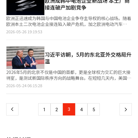
欧洲成韩中电池企业新战场 本土厂商
圭白国防部长在新加坡举行的第23届亚洲安全会议（香格里拉对
增长，但金融与保险（-7.7%）和批发零售（-1.5%）的生产下
租赁合同也增长187%。 韩国大型租车企业SK租车的电动车长期租
接连破产加剧竞争
话）期间与日本防卫大臣小泉进次郎举行的双边会谈中透露了这一
降，导致整体服务业生产较上月下降1.0%。这是自2022年2月
赁业务同样明显增加。今年4月，该公司电动车长期租赁合同数量
消息。 安部长表示，"时隔9年重新开展训练具有象征性和宣示性
（-1.7%）以来的最大降幅。 内需指标同样表现不佳。零售销售额
较3月增长48%。其中，企业客户增幅达到50%，高于个人客户
欧洲正迅速成为韩国与中国电池企业争夺主导权的核心战场。随着
意义"，并强调"两国应进一步发展和深化这一合作"。 韩日搜救训
指数较上月下降3.6%，为自2024年2月（-3.7%）以来的最大降
36%的增长水平。 随着需求扩大，电动车在长期租赁市场中的占
欧洲本土二次电池企业接连陷入破产危机，加之欧洲电动汽车
练是在朝鲜半岛附近海域发生船舶遇险事故时，两国舰艇共同应对
幅。耐用消费品保持平稳，但通信设备、计算机和乘用车等耐用消
比也持续提升。数据显示，今年4月SK租车整体长期租赁合同中，
（EV）市场需求持续回暖，韩中企业之间的竞争正进一步升温。
的程序检查训练。该训练自1999年开始，每两年进行一次，但因
2026-05-26 19:19:53
费品（-11.1%）以及车辆燃料等非耐用消费品（-1.1%）的销售下
电动车占比达到16.4%。其中，企业长期租赁市场中电动车占比升
据业界25日消息，继瑞典电池制造商Northvolt之后，挪威电池企
2018年的"旭日旗争议"和侦察机冲突等原因，国防交流中断，自
降幅度较大。 该人士指出：“通信设备和计算机的销售在上月
至19.8%，电动车在企业租赁车辆中的占比已接近两成。 业内认
业Morrow Batteries近日也决定申请破产。此前，欧洲一直以实
2017年后未再举行。 两国去年曾计划恢复训练，但因黑鹰直升机
（40.0%）增长的基础上存在基数效应。”同时，“汽车销售因年
为，韩国企业实施车辆限行制度，也是推动企业电动车需求上升的
现电池供应链自主化为目标，持续推进大规模投资，但在中国低价
加油支持问题未能成行。经过持续的国防交流恢复协商，今年初在
初电动车补贴政策的影响，电动车出货量有所增加。” 投资同样
重要原因。目前，包括三星、SK、现代汽车、LG、韩华等大型企
电池攻势、盈利能力恶化及投资环境收缩等多重因素影响下，其本
习近平访朝，5月的东北亚外交格局升
国防部长会议上达成了恢复训练的共识，并协调了时间。 小泉防
未能避免下降。设备投资较上月下降3.6%。尽管用于半导体制造
业在内，至少50余家企业及经济团体正在自主实行车辆限行措施。
土产业竞争力正面临明显瓶颈。 业内普遍认为，欧洲本土企业接
温
卫大臣表示，"考虑到当前严峻的安全环境，两国合作是必要的"，
的机械设备投资增长0.5%，但其他运输设备（-11.5%）的投资却
由于电动车被排除在限行范围之外，企业在安排公务车辆时也更倾
连倒下，将进一步加剧韩国与中国企业之间的市场争夺。对于欧洲
并强调"为印太地区的和平与稳定，韩日应积极努力"。美军支持
有所减少。数据处认为，飞机进口投资的减少是决定性因素。 建
向优先使用电动车。 不仅是租赁市场，韩国新车与二手车市场的
整车制造商而言，未来势必更加依赖具备稳定量产与大规模供应能
2026年5月的北京不仅是中国的首都，更是全球权力交汇的巨大接
的"黑暗航行"…部分船只通过霍尔木兹 在伊朗继续封锁霍尔木兹
筑业方面，建筑（-1.5%）和土木（-1.1%）的施工业绩均有所下
电动车销量也同步增长。数据显示，今年3月至4月韩国新注册电动
力的韩国和中国电池企业。 与此同时，随着欧洲EV市场复苏速度
待室，是测试新国际秩序方向的战略舞台。在短短几天内，美国总
海峡的情况下，部分船只在关闭自动识别装置（AIS）的情况下，
降，导致整体建筑业较3月下降1.4%。 目前反映经济状况的综合指
车数量达到8.2459万辆，较1月至2月增长98.7%。今年4月，电动
加快，当地市场先发优势之争也趋于白热化。根据欧洲汽车工业协
统唐纳德·特朗普和俄罗斯总统弗拉基米尔·普京相继访问北京。
接受美军的支持，通过海峡进行所谓的"黑暗航行"。《华尔街日
页
2026-05-24 06:15:28
数循环变动值较上月上升0.2点，达到100.2，超过了两个月的基准
车在韩国新注册汽车中的占比也首次突破25%。 二手车市场方
会（ACEA）发布的数据，今年第一季度欧盟（EU）纯电动汽车
欧洲主要国家领导人、中东领导人以及中亚国家元首也在加强与中
报》（WSJ）于29日（当地时间）报道了这一情况。 WSJ报道
值100。预示未来经济形势的领先综合指数循环变动值上升0.6点，
面，韩国3月至4月二手电动车实际交易量同比增长40.7%。不过，
（BEV）注册量达54.69万辆，同比增长32.5%；其在整体汽车市
国的接触。世界正再次向北京聚焦。这一场景不仅仅是一次外交事
称，最近几周，装载原油和液化天然气（LNG）的超大型油轮和
一
达到104.1。※ 本报道经人工智能（AI）系统翻译与编辑。
受新车价格下调影响，二手电动车价格整体仍维持稳定。 业内普
场中的占有率也由去年的15.2%提升至19.4%。 特别是在美国与以
件，而是工业革命以来持续数百年的世界秩序正在转变的信号。曾
LNG运输船冒险通过霍尔木兹海峡。黑暗航行是指船只将照明降至
遍认为，在国际油价维持高位、企业节能需求增加背景下，韩国电
色列对伊朗发动空袭、国际油价于3月快速上涨后，欧洲EV销量增
几何时，世界的中心是伦敦，随后是纽约和华盛顿，成为金融、军
最低，并关闭AIS，以减少被伊朗监视和攻击的风险。 然而，关闭
上
3
下
1
2
4
5
动车市场短期内仍有望保持增长趋势。
长势头进一步增强。今年3月，欧盟BEV注册量达23.45万辆，较去
事、工业和文明的重心。然而，随着21世纪中叶的到来，全球经济
AIS航行使得周围船只难以确定位置，必须依赖雷达。这增加了碰
年同期的15.74万辆增长48.9%。 在北美这一传统核心市场需求疲
和地缘政治的重心再次向太平洋西岸、欧亚大陆最东端的东北亚转
撞的风险，并需要熟练的航行技术。 WSJ还报道，美军与这些船只
一
软的背景下，欧洲正成为韩国电池企业必须守住的战略要地。尽管
移。中国正处于这一中心。中国如今是全球最大的制造业国家和最
进行沟通，提供AIS关闭时机和应对伊朗威胁的方法等航行支持。
近期随着人工智能（AI）数据中心扩张及电网稳定需求增加，储能
大出口国，同时也是全球最大的原油进口国之一。电动车、电池、
霍尔木兹海峡的通航问题目前是美国与伊朗之间停火谈判的核心议
页
系统（ESS）市场快速增长，但由于ESS整体产能规模远低于EV市
稀土、太阳能、无人机和人工智能基础设施等领域，中国的影响力
题之一。 美国认为，根据国际法，霍尔木兹海峡应对所有船只开