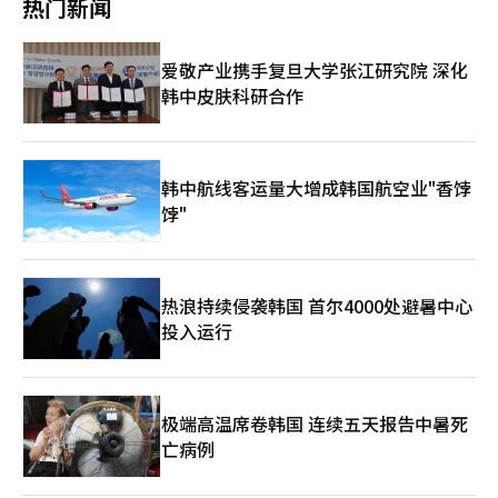
热门新闻
场，短期内仍难以完全替代EV需求。 以LG新能源为例，其ESS产
正在迅速扩大。各国领导人访问北京的原因很简单：在解决供应
放，而伊朗则主张对海峡的控制权和通行费征收权。美国财政部海
能目前约为60吉瓦时（GWh），仅占整体电池产能（约
链、能源、市场和投资问题时，无法忽视中国。尤其是在5月，北
外资产控制办公室（OFAC）于27日将伊朗设立的波斯湾海峡局
300GWh）的五分之一左右。目前ESS业务在公司整体营收中的占
京外交的一个关键场景是特朗普总统访华后，普京总统再次访问北
（PGSA）列入制裁名单，以阻止伊朗征收通行费的尝试。 尽管部
爱敬产业携手复旦大学张江研究院 深化
比仍处于10%后半区间，公司计划于今年下半年将该比例提升至
京。美国和俄罗斯这两大军事强国的领导人相继访问中国，象征性
分船只通过黑暗航行进入海峡，但整体通航量仍远低于战争前水
韩中皮肤科研合作
30%中段水平。 此外，韩国企业近期加速布局的磷酸铁锂（LFP）
地展示了当前国际秩序的变化。中国国家主席习近平在与美国竞争
平。由于战争风险，保险费飙升至船舶价值的2.5%至4%，使得停
电池，也被视为影响整体产能结构的重要变量。尽管LFP电池在价
的同时，管理与美国的关系；与俄罗斯紧密合作，但又不完全依
留在波斯湾的船只负担加重。※ 本报道经人工智能（AI）系统翻译
格竞争力与安全性方面具备优势，但由于其能量密度低于镍钴锰
赖，采取了一种复杂的外交策略。与美国在关税、半导体、人工智
与编辑。
（NCM）电池，在相同空间内可生产的电池数量相对有限。 面对
能霸权和台湾问题上进行博弈的同时，尽量避免经济关系的完全断
市场变化，韩国电池企业正逐步摆脱以高端产品为核心的既有战
裂。与俄罗斯则在能源、金融和安全合作上加大力度，以应对以美
韩中航线客运量大增成韩国航空业"香饽
略，转而扩大中低价产品线布局，加速抢占欧洲市场。 业内人士
国为中心的秩序。这就是所谓的“新北京体系”的出现。乌克兰战
饽"
表示：“ESS市场增长趋势无疑具有积极意义，但从当前全球电池
争进一步加速了这一趋势。由于西方制裁，俄罗斯失去了相当一部
产业规模来看，行业最终仍将取决于EV市场的复苏情况。近期宁
分欧洲市场，迅速转向依赖中国。俄罗斯的原油和天然气大规模流
德时代（CATL）与比亚迪（BYD）正通过扩大欧洲本地工厂布局
向中国，人民币结算的比例也在迅速增加。尤其是“西伯利亚力
以及供应低价LFP电池来提升市场份额，韩国企业能否有效应对其
量”天然气管道项目不仅是一个能源项目，更是俄罗斯和中国在欧
热浪持续侵袭韩国 首尔4000处避暑中心
攻势，将成为未来竞争的关键。”
亚大陆内部形成新经济轴心的象征性工程。然而，这一背后也隐藏
投入运行
着俄罗斯的结构性弱化。普京总统虽然仍保持强势领导者的形象，
但长期的乌克兰战争正在迅速消耗俄罗斯的国力。人口减少、产业
竞争力下降、国际金融制裁和技术封锁，使得俄罗斯远东的发展逐
渐失去动力。符拉迪沃斯托克、哈巴罗夫斯克和萨哈林地区在地理
上正逐渐与东北亚经济圈更加紧密。相对而言，中国的影响力正在
极端高温席卷韩国 连续五天报告中暑死
不断扩大。中国的资本、物流、消费市场和制造业供应链正渗透到
亡病例
俄罗斯远东的各个角落。名义上属于俄罗斯的领土，实际上已经在
经济上成为东北亚供应链的一部分。实际上，俄罗斯远东正逐渐被