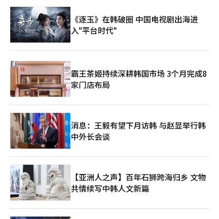
吸收为“力弱的纸老虎”俄罗斯，而是东北亚经济圈的边缘。中东
也是如此。伊朗、沙特阿拉伯、阿联酋等中东产油国现在将中国视
《逐玉》在韩破圈 中国电视剧出海进
为最大的客户。美国仍在军事上主导中东秩序，但中国通过巨大的
入"平台时代"
购买力施加新的影响力。尤其是在与美国的冲突中，急需出售原油
的伊朗正进一步提高对中国的依赖。俄罗斯也是如此。在原油和天
然气销售市场减少的情况下，最终不得不依赖中国这个庞大的消费
市场。这是一个非常重要的变化。过去，美国通过美元和航空母舰
主导全球能源秩序。然而现在，中国凭借“购买力”本身在推动地
霸王茶姬持续深耕韩国市场 3个月完成8
缘政治的发展。作为全球最大的制造业国家和消费市场，中国仅凭
家门店布局
购买原油的能力，就成为国际秩序的核心参与者。在这一点上，韩
国和日本的战略价值再次浮现。能够在东北亚建立与中国平起平坐
的经济和技术轴心的国家，最终只有韩国和日本。日本仍然拥有世
界一流的材料、零部件、设备技术和金融竞争力。韩国则在半导
体、电池、人工智能服务器、造船、文化产业和高端制造业方面具
消息：王毅有望下月访韩 与赵显举行韩
备竞争力。如果韩国和日本能够超越历史冲突，加强战略合作，局
中外长会谈
势将会有所不同。美国对此也有强烈的期待，因为单靠美国来制衡
中国的成本和负担太大。如果韩日合作在供应链、人工智能、航
天、核电、军工和生物产业等领域扩大，东北亚有可能形成新的平
衡轴心。尤其是人工智能时代为韩国和日本提供了新的机会。如果
【亚洲人之声】百年石狮跨海归乡 文物
中国在规模和速度上推进，韩国和日本则可以通过超精密技术、人
共情续写中韩人文新篇
工智能半导体、高端制造业和机器人技术进行应对。在东北亚三国
竞争与合作的结构中，全球高端产业的核心舞台正逐渐向太平洋西
岸转移。这并非偶然。在工业革命之前，世界经济的中心实际上是
亚洲。中国和印度占据了全球GDP的相当一部分，丝绸之路和海上