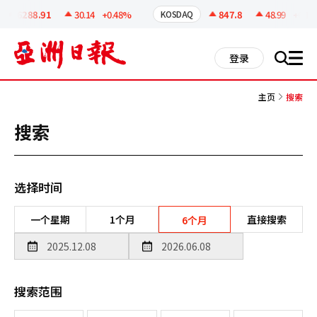
코
인
6288.91
30.14
+0.48%
847.8
48.99
+6.13%
KOSDAQ
정
보
all
登录
搜
men
索
主页
搜索
搜索
选择时间
一个星期
1个月
直接搜索
6个月
搜索范围