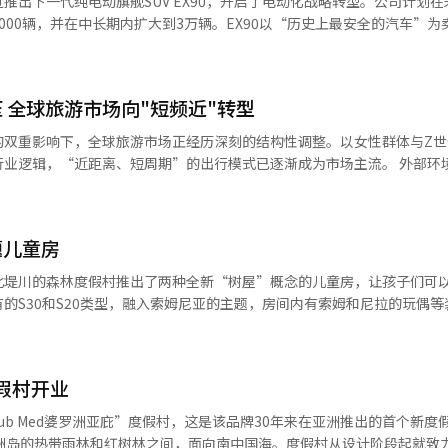
推出下一代纯电动旗舰SUV EX90，开启了电动化战略转型。公司计划在
衡或异常温度时，会阻止电池能量外泄。” 此外，沃尔沃还安装了特殊的
000辆，并在中长期内扩大到3万辆。EX90以“历史上最安全的汽车”为
象。当密封的电池包内因热量导致压力上升时，前后部的保险丝会在千分
动SUV市场。沃尔沃汽车于1日在仁川中区的Inspire度假村举行了EX
V，软件通过与多家合作伙伴的合作完成。通过应用英伟达的Orin芯片提高
SUV的产品和价格政策。李允模沃尔沃汽车韩国代表表示，公司将加速从以
台的“沃尔沃车载UX”，使反应速度比现有信息娱乐系统快了约两倍。 
通过软件定义的车辆重新构建竞争格局。李代表解释道：“EX90不仅仅
韩国销售了1.5万辆，我们将迅速成为年销3万辆的品牌，并在高端市场
 全球旅游市场向"短频近"转型
的车辆时代。它采用了未来沃尔沃电动车的核心技术平台。”核心是自主
经人工智能（AI）系统翻译与编辑。
架构、核心计算机、区域控制器和软件，能够实时处理车内数据，并通过
的双重影响下，全球旅游市场正经历深刻的结构性调整。以女性群体与Z世
能。软件竞争力通过与全球大科技公司的合作得以扩展。采用基于英伟达
辑，“近距离、短周期”的出行模式已逐渐成为市场主流。 外部环境的不确定
内数据处理和用户体验。针对国内环境，连接性也得到了加强。结合基于T
美国、以色列与伊朗军事冲突进入长期化，导致经中东中转至欧洲的航班
le浏览器，将OTT、音乐流媒体等移动环境扩展到车辆中。语音识别也得到了
关旅游产品、紧急调整航线。然而，直飞欧洲航班价格居高不下，替代航
策略在保持沃尔沃品牌核心的同时，进行了整合扩展。车辆配备了结合摄
旅行
以及驾驶员监控和车内乘客检测系统。不仅能检测驾驶员状态，还能感知
题儿童房
目的地的预订量同比增幅超30%，形成对长途旅游的“替代效应”。反观
不是事后应对。沃尔沃首席销售官埃里克·塞韦林森表示：“安全不是单
。业内人士分析，若高油价与汇率波动持续，长途旅游需求将进一步承压
北堤川的森林度假村推出了两种全新“树屋”概念的儿童房，让孩子们可
车辆正在朝着理解和保护驾驶员的方向发展。”电池安全设计也被纳入其
示，过去一
的S30和S20类型，融入索姆尼亚的主题，房间内有索姆和尼拉的玩偶等
测热失控的压力传感器，并在异常发生时切断电流。结合高强度结构以应
全球首位，机票搜索量与预订量均实现大幅增长。从目的地偏好来看，前
种房型在设计时都考虑了儿童的玩乐特点和父母的休息空间。所有设施采
的动力系统基于106kWh镍钴锰（NCM）电池和下一代双电机四轮驱动（
受青睐，这一选择充分体现了女性游客在安全性、便利性与性价比之间的
儿童便器盖和儿童专用浴袍等便利设施。S30房型的特色是客厅中央的
力，静止状态下加速至100公里/小时需5.5秒，双电机性能车型最大功率为
。一方面，“一人旅行”趋势显著升温，尤其在25至34岁女性群体中表
以尽情活动，树屋下方设有秘密床位，方便玩耍和休息。餐饮区可以看到
系统，支持最大350kW快速充电，从10%充电至80%约需22分钟，单次充
性的主导作用愈发明显，她们对航班座位安排、住宿环境等细节提出更高
度假村开业
以完全放松。S20房型是卧室和游戏区结合的开放式结构，配有木质滑
策略也被提出。EX90的Plus版本定价为1亿620万韩元，Ultra版本为1亿
不仅是旅游消费的“主力军”，更成为推动行业消费升级的关键力量。 与女性
特别是游戏区和床位相对，父母可以轻松休息并观察孩子的活动。度假村
但产品价值有所提升。李代表表示：“从全球标准来看，这也是一个激进的
设“Club Med婆罗洲亚庇”度假村，这是该品牌30年来在亚洲推出的首个新
进一步强化了旅游“短频快”的特征。受社交媒体文化影响，旅行已从传统
的地方，更是让孩子们成为索姆尼亚主角的空间。我们将继续为家庭提供
价格竞争力。”销售将逐步扩大。今年计划销售约500辆，目标是年销售20
罗洲岛的热带雨林和红树林之间，面向南中国海。度假村从设计阶段起就致