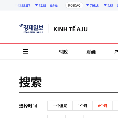
코
인
6258.57
37.81
-0.6%
798.8
2.87
-0.
SPI
KOSDAQ
정
보
时政
财经
all
menu
搜索
选择时间
一个星期
1个月
6个月