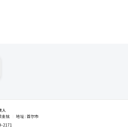
责人
梁圭铉
地址 : 首尔市
|
-2171