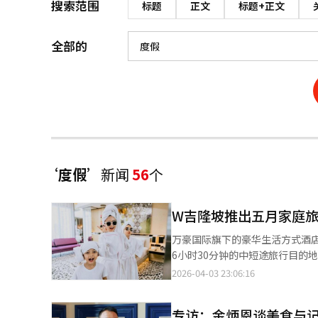
搜索范围
标题
正文
标题+正文
全部的
‘度假’
新闻
56
个
W吉隆坡推出五月家庭旅游套餐“L
万豪国际旗下的豪华生活方式酒
6小时30分钟的中短途旅行目的
热门短途目的地的机票价格上涨
2026-04-03 23:06:16
塔和吉隆坡城市中心，提供了体
了一个独特的城市家庭度假体验
专访：金炳恩谈美食与
行的麻烦并提高住宿满意度。客人