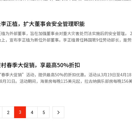
享”的生活体验。研究表明，热衷于在社交平台分享旅行内容的用户，出
工智能（AI）系统翻译与编辑。
型。中长期目标是将目前约1.5万辆的年销售量扩大到3万辆，并在高端市
可持续材料。度假村占地约17公顷，是亚洲最大规模的Club Med，拥有4
型消费”，促使更多年轻人选择时间灵活、成本可控的短途出行，周末出
市场变量也存在。电动车价格竞争加剧和汇率影响同时作用。韩元贬值导致
20种饮品的主酒吧。活动丰富，包括空中飞人、帆船等20多种活动，以
出游
。关于地图服务，公司表示正在考虑引入谷歌地图，需要与现有国内地图
“独家收藏”服务区提供私人泳池、酒廊吧和礼宾服务，吸引偏好私密休
惠、区域消费返现等多重举措，降低民众出行门槛，鼓励前往人口减少地
长李正植，扩大董事会安全管理职能
布同级别的XC90时，沃尔沃还是一个吸引高端品牌的水平，但现在已经
限量100间客房的升级促销，预订3晚以上可升级至豪华或套房，入住时间为11
%的旅行费用返还政策，并叠加铁路、航空、住宿等多方面优惠，旨在激活
们将在未来十年书写新历史。”※ 本报道经人工智能（AI）系统翻译与编辑
责人表示：“通过这一亚洲最大项目，我们将为韩国客户提供独特的度假体验
为外部董事，旨在加强董事会对重大灾害处罚法实施后的安全管理。 20日，三
道经人工智能（AI）系统翻译与编辑。
。女性与Z世代不仅改变了大众出行方式，更在重塑行业供给逻辑，无论是
会上，宣布李正植为新任外部董事。李正植曾任韩国第9任劳动部长，是劳
 这一趋势也倒逼航空公司与旅游平台加速调整运营策
和京畿地方劳动委员会常任委员。 三星物产表示，将通过董事会对安
频航班布局，提升运力灵活调配能力；在线旅游平台则强化“碎片化产品
议，促进安全文化的建立。这意味着不仅要加强现场安全管理，还要在管
即时预订服务等，适配年轻消费者“说走就走”的需求。与此同时，围绕
村春季大促销，享最高50%折扣
预测，未来随着国际局势不确定因素持续存在，以及
程复杂性的扩大，安全风险管理的重要性
就走”的短途旅行或将从阶段性选择，演变为全球旅游市场的长期趋势。
组内部安全组织来加强应对措施。 三星物产还任命了前安腾津韩国代
春季大促销”活动，提供最高50%的折扣优惠。活动从3月19日至4月1
实现平衡，将成为旅游行业未来竞争的核心命题。
任命前检察官金庆洙为外部董事。度假村部门总裁宋圭钟被任命为内部董
8月31日。活动期间，海景房每晚115美元起，拉古纳俱乐部房每晚156
业
可享受“免费一晚”优惠，海景房每晚约86美元。拉古纳俱乐部房客人
部门将扩大数据中心和机场等技术特化领域的订单，并在能源解决方案等
，房间内还提供戴森吹风机等特别设施。早鸟客户可享额外优惠，前10
川和金海机场的SkyHub休息室使用券。度假村官方Instagram还举
。未来能源领域的业务扩展和基于人工智能的运营创新将成为未来增长的
评论中标记想一起旅行的朋友即可参与，抽奖送出多种奖品。度假村代表
翻译与编辑。
3
下
2
4
5
适合在旅行成本增加的时期合理规划关岛旅行的客户。提前预订夏季旺季
家拉古纳关岛度假村官网预订“Spring Mega Sale”产品的客户。
一
辑。