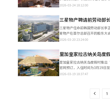
休闲”，转变为“可记录、可分
和独特的内容。”※ 本报道经人
成为高端电动SUV市场的畅销车
BREEAM环保认证，采用节能和
2026-03-24 18:12:00
高于普通群体。这种“内容驱动
10%以上的市场份额。不过，
主餐厅、独家美食俱乐部和提供1
航班“快闪游”等模式逐渐走红。 面对市场变化，政策端也在顺势引导消费回流本土。韩国政府近期推出“春季
降，价格策略的持续性成为变量
艇和热带雨林徒步等生态项目。
计划”，通过交通补贴、住宿优
三星物产聘请前劳动部
较验证。李代表表示：“十年前发
为庆祝开业，Club Med推出
中，针对特定地区推出最高50
立为高端品牌。通过EX90，我
次年1月3日。Club Med负
费，延长游客停留时长。 在外部环境扰动与内部消费结构升级的共同作用下，全球旅游市场正加速从“远距离、长周
三星物产任命前韩国劳动部长李正植
落景观是其一大亮点。”※ 本报
期”向“近距离、短周期”转型
星物产在首尔总部召开的股东大
设计还是营销模式，都需更加注重灵活性、体验感与性价比。
安全领域的专家，曾担任劳动发展基金会秘书长
2026-03-20 23:24:00
略。航空公司加大短途航线与高
全健康管理体系的检查和有效建
出自由行套餐、周末特价机票、
融入安全因素。 由于重大灾害处罚法的实施，建筑行业的安全管理体系成为核心任务。大型建筑公司正在扩大最高安
里加皇家拉古纳关岛度假
与个性化体验的服务升级，已成为旅游行业竞争的新焦点。 业内
全责任者（CSO）组织，并增加安全投资和人力。 随着大型项目的增加和工
新兴消费力量不断壮大，“说走
也在增加。建筑公司正在通过引入外部专家或重
里加皇家拉古纳关岛度假村推出“
保障、成本控制与体验提升之间
表金民英为新外部董事，并重新
官网预订，入住时间为3月19日至
酬限额维持在去年的180亿韩元。 三星物产首席执行官吴世哲表示，将继续应对国内外经营环境变化，保持稳健的
住4晚以上并使用夜间航班的客人
2026-03-19 18:37:47
页
务运营和严格的风险管理。建筑
息室服务，包括早餐和晚间鸡尾酒
的领域创造商机。 他补充说，商社部门将通过多元化工业品和市场来增强盈利能力，并以北美可再生能源业务为中
间航班预订4晚以上的客人将获得仁
一
心，推动成为能源运营商的模式
召唤”活动，关注官方账号并在
※ 本报道经人工智能（AI）系统
上
1
次春季大促销是一个限时活动，
绝佳机会。”此优惠仅适用于在里加皇
经人工智能（AI）系统翻译与编