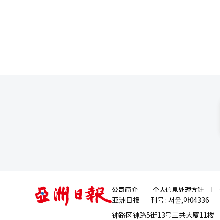
亚
公司简介
个人信息处理方针
洲
亚洲日报
刊号 : 서울,아04336
|
|
日
报
钟路区钟路5街13号三共大厦11楼