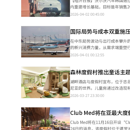
【经济日报】沃尔沃汽车韩国通过
控。当检测到电池单元电力不平
内重建增长基础，目标是年销售2
器，以检测电池的“热失控”现
软件、电池和价格策略，进军高端电
2026-04-02 00:45:00
动，延缓热失控现象。 作为SD
公布了新一代电动车战略以及旗舰
力，并搭载了基于高通骁龙座舱平
中心的产品组合向电动化转型，并
车韩国代表李允模表示：“去年在
国际局势与成本双重施压
动车，它代表了一个由软件定义
10%以上的份额。” ※ 本报道
金核心”系统。该系统整合了电气
在中东局势波动与出行成本攀升
线更新）持续改进性能和安全功
的新兴消费力量，从需求端重塑行业逻
算系统和高通骁龙平台，增强了车
性正加速长途旅游需求的收缩。
2026-04-01 00:12:55
信息娱乐系统和Naver Wha
韩国多家旅行社被迫集中下架相
识别乘客位置并执行功能。安全
化率仅约三成，远低于市场预期。 在消费群体价格敏感度显著提升的背景下，出行选择已发生明显转向。据多家
和超声波传感器的传感器套件，
森林度假村推出童话主
社反馈，近期日本、中国等短途
设计方向是减少事故可能性，而
等长途线路，需求放缓态势凸显
湖畔酒店与度假村宣布，位于忠
是所有系统和算法结合的结果。
市场的区域客源结构也将加速重构。 女性群体正成为驱动旅游消费的核心力量。在线旅游平台调研数据显
尼亚的世界。儿童房通过改造现有
池单元电压和温度监控，以及检
年，韩国女性海外旅行频次位居
造出童话般的森林树屋体验。两
2026-03-27 23:30:00
击，并设计延缓事故扩散。EX90
国等“短程高频”的旅行模式更
以提高安全性，并配备了床护栏、
统。双电机车型最大功率为456马
女性游客的出行方式也在持续升级
室内螺旋滑梯，设计让孩子们可
力，需4.2秒。采用800V电压
一方面，在家庭出行决策中，女
Club Med将在亚最大
动，主卧室与游戏区分开，父母可
WLTP标准下最大为625公里。价格
意为优质服务支付溢价。可见，女性
构和帐篷屋，安全且富有创意。
元。虽然价格低于现有XC90，
Club Med将在11月16日开
体形成呼应，Z世代的消费理念
示：“这次的儿童房不仅是住宿
略，在高端电动SUV市场上具有
24日的消息，该度假村位于婆