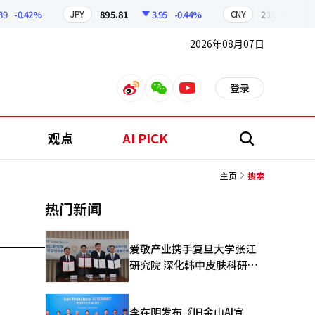
-0.42%
895.81
3.95
-0.44%
210.35
0.6
JPY
CNY
2026年08月07日
登录
weibo
weixin
youtube
观点
AI PICK
搜
索
主页
搜索
热门新闻
爱敬产业携手复旦大学张江
研究院 深化韩中皮肤科研合
作
李在明发布《旧金山AI宣