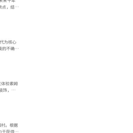
未来十年
安全传感
卖点，结合
之一秒内启
90发布会，
了计算能
XC90为
沃尔沃汽
是一辆电
占据至少
开发的“休
OTA（无
代为核心
的高性能计
-map的
大量取消，
优化，可以
线产品的转
像头、雷达
车内情况，
欧洲、美洲
个设备，而
，全球旅游
以体验索姆
中。采用电
装饰，营
对物理冲
往日本、中
用圆形设计
AWD）系
综合考量。
大型树屋和
680马
现突出。另
孩子们的活
电续航里程
要求，且愿
梯、拱形结
1620万韩
群
代表表
价格策
度假村。根据
的“度假
特别的回忆
00辆，并
力于获得