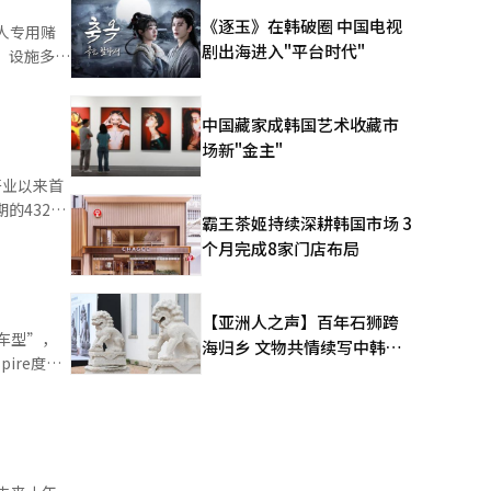
同时感受当
《逐玉》在韩破圈 中国电视
人专用赌
EN或
剧出海进入"平台时代"
，设施多
泛亚菜肴。
业中，一位
无酒精鸡尾
造一个让人
括橡皮鸭和
中国藏家成韩国艺术收藏市
能让疲惫的
随地”家庭
场新"金主"
，但如果食
总经理
核心领导力
开业以来首
时刻。我们
他还强调培
的432亿
别的回
霸王茶姬持续深耕韩国市场 3
导正确的姿
淡旺季的界
餐可预订至
个月完成8家门店布局
假村有赌场
4.3%。
感到舒适和
（济州君悦酒
标是“美
第一季度销
的，但现在
【亚洲人之声】百年石狮跨
度净销售额
车型”，
种让人留下
海归乡 文物共情续写中韩人
较去年增长
ire度假
文新篇
25年业务
代表车型。
I）系统翻
发
，并学习
90还配备
温度都被监