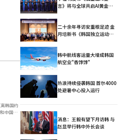
言》将与全球共启AI黄金时
代
二十余年寻访安重根足迹 金
月培新书《韩国独立运动圣
地：向旅顺口追问历史》出
版
韩中航线客运量大增成韩国
航空业"香饽饽"
热浪持续侵袭韩国 首尔4000
处避暑中心投入运行
距离韩国约
本和中国等
，靠近双子
消息：王毅有望下月访韩 与
结合，提供
赵显举行韩中外长会谈
旨在减少旅
的凉亭中放