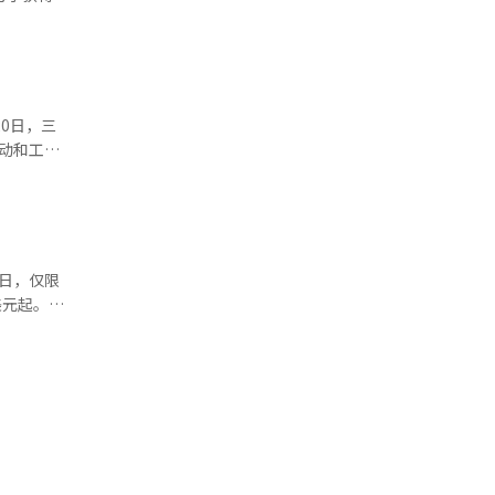
行频次显著
场中占据
00间客房、
境游、夜间
盈利能力下
及红树林划
服务进行比
闲的客人。
区旅游。其
稳固地确
月16日至
地方旅游消
。
，亚庇的日
旅游产品
动和工业
”供给，推
理决策阶段
安全、便捷
如何在安全
8日，仅限
事。董事薪
美元起。入
可享专属休
未来有前景
0名通过夜
办“旅行伙伴
核心动力。
表示：“此
行程是一个
※ 本报道