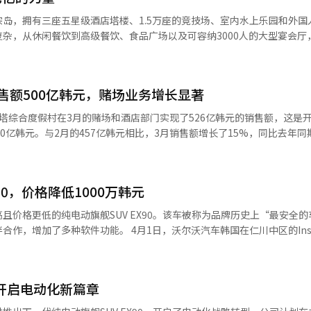
店还为四口之家准备了新鲜的椰子，让客人可以在吉隆坡的天际线背景下
岛，拥有三座五星级酒店塔楼、1.5万座的竞技场、室内水上乐园和外国
性餐厅提供丰富的用餐选择，包括成人和12岁以下儿童的早餐，以及在Y
杂，从休闲餐饮到高级餐饮、食品广场以及可容纳3000人的大型宴会厅
YEN餐厅以现代感重新诠释传统粤菜，而FLOCK则以“火”为主题，提供
态系统的是度假村创始成员金炳恩总厨。在以西餐厨师为主的连锁酒店行
让全家人都能舒适地享用美食。酒店还提供家庭参与的体验项目，如迷你
度假村的总厨是非常罕见的例子。自2023年加入以来，他一直致力于打
孩子可以一起创造特别的回忆。晚上，客房内提供“家庭趣味时光”，包
27日的采访中，金总厨表示：“旅行中的美食是活力和怀旧。好的食物
。此外，欢迎礼品包括儿童零食和活动套件，免费加床，以及一次“随时
售额500亿韩元，赌场业务增长显著
气让人对空间产生怀旧记忆。”他强调，尽管度假村内有很多优秀的内容
的礼宾服务，灵活响应客人的特别请求，提供超出预期的体验。W吉隆坡
下降。 ◆倾听与沟通的领导力金总厨领导的厨师团队超过200人，他的
塔综合度假村在3月的赌场和酒店部门实现了526亿韩元的销售额，这是
W品牌通过自由的能量和意想不到的乐趣，设计出让客人更生动地体验城市的各种
：“我个子大，不说话时大家都觉得我很可怕，但我努力倾听和沟通。”
0亿韩元。与2月的457亿韩元相比，3月销售额增长了15%，同比去年同期
的套餐，能让韩国游客在家庭月期间不仅仅是休息，而是全家一起创造特
习态度”。他说：“厨房环境需要长时间站立工作，因此从一开始就要教
开发表示：“去年5月才首次突破500亿韩元，今年提前两个月实现，打破了
活动和客房内项目，让全家人无需额外安排即可享受轻松多样的旅行。套
业绩增长大型综合度假村的F&B运营与城市酒店不同。金总厨指出：“度
绩增长，3月赌场净销售额达到404亿韩元，环比增长23.8%，同比增长2
2026年6月30日。※ 本报道经人工智能（AI）系统翻译与编辑。
。”“性价比”是英斯派尔F&B的核心策略。金总厨表示：“要让顾客
，环比增长24.7%，游客人数也增加了22%，达到53587人。酒店部门
采购和中央运营系统，英斯派尔F&B实现了33%的销售增长。 ◆终极目
90，价格降低1000万韩元
率，实现了122亿韩元的销售额。受3月良好业绩推动，济州梦塔综合度假村
特优势融入全球美食中。他表示：“十年前，外国人认为发酵食品是变质
67亿韩元，连续四个季度保持在1500亿韩元以上。特别是赌场部门第一季
且价格更低的纯电动旗舰SUV EX90。该车被称为品牌历史上“最安全的
细致的美食体验是英斯派尔的核心。金总厨强调：“美食体验本身就是一
6亿韩元，再次证明了其现金创造潜力。乐天旅游开发表示：“第一季度销售额
作，增加了多种软件功能。 4月1日，沃尔沃汽车韩国在仁川中区的Insp
人工智能（AI）系统翻译与编辑。
的6370亿韩元的最高销售记录。”此前，乐天旅游开发在3月19日的20
电动旗舰SUV EX90。 EX90是一款以软件为核心的“软件定义汽车”
村开业以来，首次实现了276亿韩元的净利润。※ 本报道经人工智能（A
插电式混合动力车XC90 T8低1000万韩元。 EX90采用了沃尔沃自主研
提高了安全性。该系统通过车内外的先进传感器收集数据，迅速转化为智能信息
，开启电动化新篇章
器包括5个摄像头、5个雷达和12个超声波传感器，所有车型均标配。 EX
沃汽车韩国的金部长表示：“共有122个电池单元，每个单元的电压和