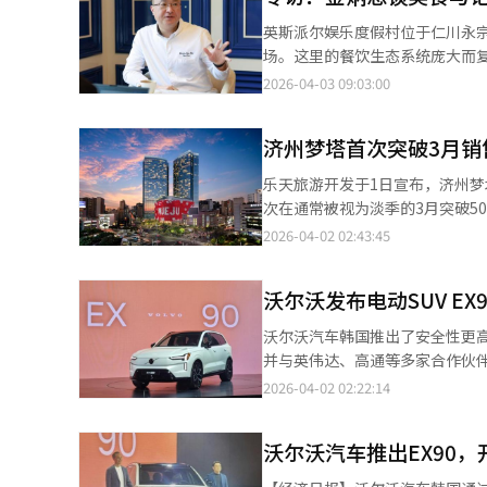
松，享受城市中的悠闲时光。酒
英斯派尔娱乐度假村位于仁川永宗
地的活力和度假氛围。酒店的标志
场。这里的餐饮生态系统庞大而复
FLOCK享用的三道菜家庭晚餐。
样。负责这个庞大组织的F&B生
2026-04-03 09:03:00
家庭晚餐还包括儿童专用菜单，
专注韩餐的男性厨师成为大型综合
酒制作或甜点装饰课程，父母和
记忆深刻的完美休息体验。在3月
浴球，让客人感受W酒店的幽默
济州梦塔首次突破3月销
身体和心灵得到重振，味道和香
请求服务。这项服务超越了传统
物的质量不够高，整体满意度就会
乐天旅游开发于1日宣布，济州梦
Volker Burth表示：“
在于“沟通”和“倾听”。他说
次在通常被视为淡季的3月突破50
希望这次包含W独特幽默和能量
养后辈时注重“基本功”和“学
韩元增长了21.7%。乐天旅游
2026-04-02 02:43:45
忆。”该套餐精心安排了餐饮、
势。” ◆抓住消费者需求，推动
限。”赌场部门的强劲表现推动了业
2026年6月28日，入住日期截至
和演出场所，不能用固定方式应对
赌场桌面投注额达到1888亿韩元
奢华，但价格合理。”通过大规模
沃尔沃发布电动SUV EX
店）也取得了73.4%的高入住
食度假”金总厨尝试将韩餐的独
售额同比增长34.8%，达到15
沃尔沃汽车韩国推出了安全性更高
他们愿意尝试。”他认为，提供
同比增长40.3%，达到118
并与英伟达、高通等多家合作伙伴合
美好记忆的方式。”※ 本报道经
30%以上，有望再次打破去年创下
村举行了国内发布会，首次公开了纯
2026-04-02 02:22:14
报告中宣布，自济州梦塔综合度假
其售价从1亿620万韩元起，比同级
译与编辑。
的“Hugin Core”系统，
沃尔沃汽车推出EX90
未来的安全和驾驶辅助系统。传感
了降低电池安全隐患的技术。沃尔