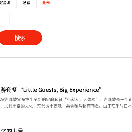
关键词
记者
全部
搜索
ittle Guests, Big Experience”
店W吉隆坡宣布推出全新的家庭套餐“小客人，大体验”。吉隆坡是一个
地，以其丰富的文化、现代城市景观、美食和购物而闻名。由于旺季时日
，安全舒适的吉隆坡成为了一个合理的替代旅行地。W吉隆坡位于市中心
验城市活力的绝佳位置。酒店将其大胆和充满活力的氛围与家庭友好元素
。该套餐包括1晚2天的住宿，为四口之家提供餐饮、活动和客房内福利，
记忆的力量
可以在W吉隆坡的标志性屋顶泳池“WET Deck”游泳，或在家庭专用