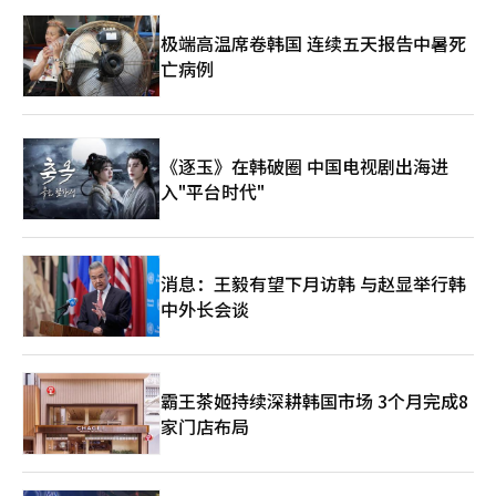
最佳作品的制作周期进行支持”。这与现场对单年度支持项目应根
僵尸叙事通常将感染植入密集的社会空间。火车、学校、公寓小
据实际制作周期进行调整的要求相吻合。电影界的最大议题是延迟
区、封闭建筑等，都是韩国社会生活密度压缩的地方。逃无可逃的
极端高温席卷韩国 连续五天报告中暑死
放映。延迟放映是指电影在影院上映后，转向在线视频服务
恐惧，源于封闭空间本身，更在于危机中无法逃脱的社会关系和制
亡病例
（OTT）、IPTV等后续平台之间的等待期。恢复影院放映价值的
度。 在这一点上，韩国僵尸电影提出了与乔治·A·罗梅罗传统所
观点与认为长期限制后续发行会导致投资和发行商资金回收困难的
形成的西方僵尸电影不同的问题。如果西方僵尸电影问的是“文明
观点相互对立，争论持续。政府和国会部分人士讨论了在影院上映
崩溃后剩下什么”，那么韩国僵尸电影则问“在每个人仍被困在系
后限制一定时间的OTT公开，以引导观众前往影院。然而，投资和
统中时，社会能多快崩溃”。 影评人李智惠认为，韩国僵尸叙事
发行商以及部分电影团体对6个月的立法化表示强烈反对。他们认
的力量来自于感染本身所触及的“关系”。 这位评论家表
《逐玉》在韩破圈 中国电视剧出海进
为，如果影院结束后转向下一个平台的通道被长期封锁，资金回收
示：“韩国僵尸电影往往围绕亲人或朋友变成怪物的设定展开。由
入"平台时代"
周期将延长，制作和投资结构将进一步萎缩。崔部长在今天的国民
于原有的关系性在叙事中交织得非常紧密，观众的沉浸感大大增
主权政府成立一周年记者见面会上表示，电影界的民间与政府协商
强。” 他解释说，韩国僵尸电影中悲伤和罪恶感与感染的叙事结
体将以22人的规模成立，目标是在8月底前得出结论。他表
合在一起。 这位评论家指出：“某人变成僵尸的事实往往伴随着
示：“大家都知道，各个议题的立场也都清楚。现在需要的是无论
集体的罪恶感或哀悼。在这一点上，能够哀悼失去的两部作品证明
是阶段性结论还是根本性结论，都要得出结论。”他进一步指
消息：王毅有望下月访韩 与赵显举行韩
了韩国僵尸电影不再仅仅是一个类型。” 这种情感在韩国僵尸电
出：“现在是危机和困难时期，虽然有些微的好转，但电影产业并
中外长会谈
影的主要作品中随处可见。《釜山行》交织了家庭的牺牲和阶级冲
未恢复正常状态。参与电影界的制作、投资、发行和影院都应共同
突，《王国》将感染置于王权政治、饥荒和国家系统的失败之上。
寻找解决方案。”他还表示，如果政府在政策和预算上有角色，愿
《现在我们的学校是》将学校变成了欺凌和生存的舞台，而《幸
意充分参与。围绕电影振兴委员会的不信任也是李在明政府一年电
福》则通过封闭的公寓小区剖析了恐惧、等级和自私。而《僵尸女
影政策的一个难题。今年4月在全州举行的电影振兴委员会与电影
儿》则将僵尸这一题材融入家庭喜剧，开启了K-僵尸的新谱系。
霸王茶姬持续深耕韩国市场 3个月完成8
人联合会的座谈会上，现场电影人的强烈问题提出了不少。电影人
这位评论家指出，制度的崩溃也是韩国僵尸叙事的核心。他表
家门店布局
联合会指出了电影振兴委员会在现场沟通不足、对问题理解不足、
示：“韩国僵尸电影不仅仅是僵尸追逐人的故事，而是探讨在危机
支持项目运营方式及专业性等方面的不足。一些与会者批评电影振
情况下社会系统如何崩溃，政府和官僚机构如何无能，以及人类的
兴委员会主席未能充分倾听现场声音，与文化体育观光部部长的会
自私如何显现。” 1980年代的香港电影中的僵尸与道教民俗结
面次数相比，显得不够重视。电影界的不信任不仅仅是简单的沟通