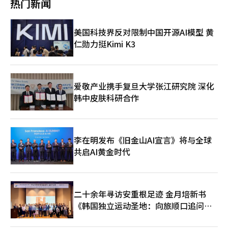
热门新闻
都将成为决定国家竞争力的重要赛道。 人工智能芯片不仅是出口
来。”超过3万元的费用和70分钟的时间绝对不算浪费，因为这让
的商务会议提供便利，并分发国内艺术家介绍手册及翻译服务。基
产品，更是数字主权、产业主权和国家安全的重要基础。谁掌握核
人充分感受到光化门600年的历史、严德文建筑师的哲学，以及艺
金会计划通过相关支持项目，未来为受邀参加海外音乐节的艺术家
心算力，谁就掌握未来产业发展的主动权。 第二支柱则是物理AI国
术的心脏。 目前该项目仅对外国人开放，但基金会计划根据反
提供机票和当地住宿费用的支持。演出结束后的1日凌晨，艺术家
美国科技界反对限制中国开源AI模型 黄
家战略。人工智能正在从虚拟世界走向现实世界。从机器人、自动
响，未来也向本国人开放。我们期待着有一天能够愉快地探索这个
和相关人员参与了名为“AFT之夜”的交流活动，进一步加深了合
驾驶汽车到智能工厂、智慧港口、智慧农业和智慧城市，AI正在赋
仁勋力挺Kimi K3
熟悉而又陌生的舞台背后的世界，满怀期待地等待着。
作关系。 在晴朗的岛屿天气下，此次音乐节吸引了约1万名观众。
予实体经济新的生命力。 韩国拥有全球少有的完整制造业体系，
天然草坪上，观众们在自由的氛围中享受音乐，年轻的音乐爱好
包括半导体、汽车、造船、电池、电子和机械产业。如果能够将这
者、带着孩子的家庭观众以及外国观众齐聚一堂。舞台表演也别具
些优势与人工智能深度融合，韩国完全有机会成为全球物理AI应用
一格。日本城市流行音乐巨星小野田恵的首次韩国演出中，获得国
和创新的重要中心。 未来的韩国工厂应能够自主预测故障、优化
际赞誉的女歌手青羽一子惊喜登场，带来了合作演出。韩国摇滚传
爱敬产业携手复旦大学张江研究院 深化
生产流程；港口能够实现智能调度；农业能够依靠AI实现精准种
奇金昌完乐队则以“顽皮鬼”作为安可曲，与2030观众们产生了
韩中皮肤科研合作
植；城市能够通过智能系统提升运行效率。物理AI不仅是技术升
共鸣。 在上月30日，天堂城会议中心的蓝宝石厅及会议室举行
级，更可能成为韩国制造业的“第二颗心脏”。 第三支柱是制造
了“爱声音节”。爱声音节自2000年起举办，今年已是第16届，
业AX战略。所谓AX，并非简单地在企业中安装人工智能软件，而
是天堂福利基金会的代表性社会公益项目。该活动旨在倾听残障儿
是通过AI重塑设计、生产、物流、能源管理、质量控制和售后服务
童的内心声音和想法，成为一个共同享受文化艺术体验、游戏和表
的全生命周期。 数字化转型解决的是数据采集问题，而AI转型解决
李在明发布《旧金山AI宣言》将与全球
演的社会融合平台。去年，约2000名残障与非残障儿童及家庭参
的是智能决策问题。如果韩国能够率先完成制造业AX，不仅能够
共启AI黄金时代
与了媒体艺术、休闲活动和体验型内容的活动。 今年的活动在原
出口产品，更能够向世界输出先进制造模式、工业软件平台和智能
有的游戏和体验中心项目基础上进行了全面改版，采用“职业探索
生产体系，从“制造大国”迈向“智造强国”。 然而，决定未来
博览会”的形式，旨在帮助发展障碍青少年面对现实的职业选择和
竞争胜负的关键因素仍然是人才。历史已经证明，硅谷之所以成为
独立生活的困惑。福利基金会从关注残障青少年职业与未来的现实
全球创新中心，并非因为美国拥有更多土地，而是因为全球最优秀
问题出发，帮助参与者通过具体探索职业世界，享受酒店晚餐和娱
二十余年寻访安重根足迹 金月培新书
的人才汇聚于此。 AI时代最宝贵的资源不是石油，不是矿产，而是
乐设施，体验完整的休闲过程，从而设计出健康的生活方式。与
《韩国独立运动圣地：向旅顺口追问历
高水平科学家、工程师、创业者和创新人才。 韩国拥有“K文
KIMU工作室、AI Works、Heart Heart Art and Culture、Peach
化”这一独特优势。从K-POP、韩剧到韩国美食和文化产品，韩国
史》出版
Market、Goodwill Store、天堂城等六家合作企业和组织共同制
已成功塑造全球影响力。然而，文化影响力不能停留在消费层面，