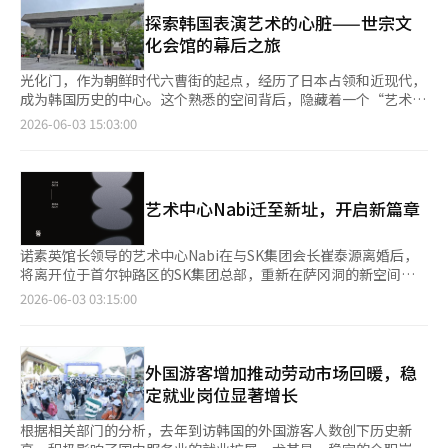
集团董事长多年来所展现的保军哲学。 企业的社会贡献往往以一
驻留期间计划追踪巴黎郊区女性农民的生平和劳动，围绕气候危机
次性活动结束。捐款、赞助特定活动、分发宣传资料等，都是常见
探索韩国表演艺术的心脏——世宗文
这一主题进行深入研究，这一计划非常具体且具有挑战性。”并指
的做法，虽然这些也有其意义。然而，能够称之为哲学的，往往是
化会馆的幕后之旅
出：“她希望通过当地交流，将光州的声音在国际网络中发声，这
重复和持续性。一天的善行可能成为活动，但数十年的实践则成为
一艺术抱负在此次征集活动中得到了高度评价。” 入选的艺术家
哲学。李重根的保军活动不能仅仅用兵役名门家折扣这一单一案例
光化门，作为朝鲜时代六曹街的起点，经历了日本占领和近现代，
将于10月2日至12月28日，在位于法国巴黎的市立艺术家驻留项目
来解释，而应理解为国家功臣支持、退伍军人尊重、军人资助、保
成为韩国历史的中心。这个熟悉的空间背后，隐藏着一个“艺术的
中进行为期约三个月的创作活动。巴黎市立艺术家驻留项目自
军团体支持、历史教育等多种长期活动的延续。 保军不仅是对过
心脏”，那就是世宗文化会馆。 在上个月28日，我参加了一
2026-06-03 15:03:00
1940年代以来，拥有325个工作室，每年有超过1000名艺术家在
去的纪念，更是对未来的守护。 在我们的社会中，保军常常从福
个“幕后之旅”，走进这座日常生活中常常忽视的巨大建筑的隐秘
此进行创作和交流活动。 光州双年展代表尹範模表示：“此次项
利的角度来看待。人们理解为帮助那些为国家牺牲的人，支持他们
后场。华丽舞台背后，为了创造完美瞬间所付出的努力和岁月的痕
目是支持光州地区艺术家创作和国际交流的重要举措。”并希
的生活。这当然是重要的角色，但保军的本质并不止于此。 保军
迹，令人感慨。 在前主播柳静雅的平静解说下，打开那扇紧闭的
望“2026巴黎市立艺术家驻留项目的入选将拓宽艺术家的创作视
是共同体选择记住和尊重什么的过程。一个不尊重为国家牺牲者的
门，舞台的另一面在华丽的灯光和掌声的掩盖下显露无遗。这是一
野，并为将光州现代艺术推向世界提供良好契机。”※ 本报道经
艺术中心Nabi迁至新址，开启新篇章
社会，最终会削弱支撑共同体的责任和奉献的价值。相反，尊重牺
个普通观众绝对无法进入的秘密空间。适应了陌生的环境后，奇妙
人工智能（AI）系统翻译与编辑。
牲和奉献的社会，在危机时刻会产生更强的团结和责任感。 世界
的颤动和感动随之而来。 通过首尔旅游基金会与世宗文化会馆合
主要发达国家之所以尊重退伍军人和现役军人，正是基于此。强大
作的这个项目，观众得以同时了解表演艺术的诞生现场和历史的痕
诺素英馆长领导的艺术中心Nabi在与SK集团会长崔泰源离婚后，
的军队来源于武器和预算，但强大的安全感则来自文化和价值观。
迹。这不仅仅是走马观花的旅游，而是一场深入城市内心的真正旅
将离开位于首尔钟路区的SK集团总部，重新在萨冈洞的新空间开
因此，保军被视为为未来做准备的投资，而不仅仅是纪念过去的事
行。 ◆ 从废墟中崛起的‘首尔的客厅’，1978年的伟大 如今的世
馆。 艺术中心Nabi于2日宣布，将于11日起以韩振秀的个人展《停
2026-06-03 03:15:00
业。 在这一点上，对兵役名门家的支持不仅仅是简单的折扣优
宗文化会馆原址是1961年完工的韩国代表性表演场所“首尔市民
顿：孕育的暂停》作为重新开馆展览。 此次展览标志着艺术中心
惠。社会尊重和重视三代都认真履行兵役义务的家庭，具有象征意
会馆”。然而，1972年12月发生的大火使其化为灰烬，缺乏合适
Nabi26年来的历程画上句号，并在钟路区萨冈洞开启新的篇章。
义。当然，这并不意味着这一点就能增强国家安全或提升K-防务的
表演场所的首尔不得不在次年于梨花女子大学大礼堂举办维也纳爱
诺素英在新闻稿中表示：“在萨冈洞的新空间重新开馆的这一时
竞争力，但毫无疑问，它有助于营造尊重为国家奉献者的社会氛
乐乐团的演出。当时指挥克劳迪奥·阿巴多对设施表示强烈不满，
刻，是26年时间的总结，也是尚未完全显现的下一章节在内心生长
外国游客增加推动劳动市场回暖，稳
围。 企业也应承担共同体的责任。 如今，企业不仅仅是创造利润
宣称再也不会来访，因此建设综合性表演场所成为时代的任务。
的时刻。”她指出，韩振秀的作品探索了在机械与自然之间缓慢发
定就业岗位显著增长
的组织。企业是具有社会影响力的共同体成员，创造就业、缴纳税
因此，世宗文化会馆于1974年动工，1978年4月正式开馆。建造时
酵的时间，而这种“孕育的生命性”正是与重新开馆的时刻最为契
款并改变地方社区。因此，企业不仅要承担法律责任，还要承担社
考虑到分裂局势，特意建成3800多个座位的庞大规模，2004年经
合的语言。 《停顿：孕育的暂停》反映了一个即刻生成、结果优
根据相关部门的分析，去年到访韩国的外国游客人数创下历史新
会责任。 在保军领域，企业很难期待宣传效果。与环境、文化艺
过改造后，现有3022个座位。1984年，世界级指挥家赫伯特·冯
先的时代潮流。韩振秀提议停留在尚未决定的状态中。她所提到