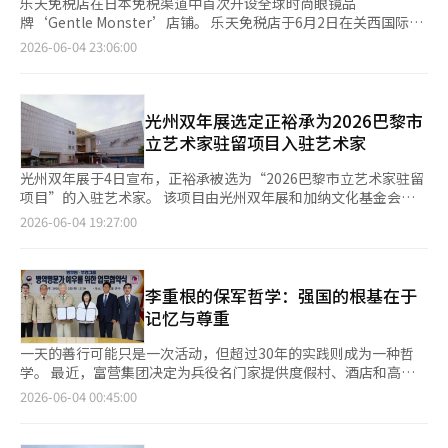
乐天免税店在日本免税渠道中首次开设全球时尚眼镜品
牌‘Gentle Monster’店铺。 乐天免税店于6月2日在关西国际机
场第一航站楼国际出发区开设了Gentle Monster店铺。 此次店铺
2026-06-04 23:06:00
不仅仅是产品销售，更是以‘探索人类内心’为主题的感官空间。
店内布置了多个引人注目的大型艺术装置。入口处的‘星星’装置
与自然光相结合，营造出如同迎接晨光的氛围，象征着人类内心闪
耀的心灵与个性。 特别是店内设置的三个‘巨型头部动感装
光州双年展选定正裕承为2026巴黎市
置’，通过忧郁的表情和真实移动的眼睛，艺术性地表达了人类的
立艺术家驻留项目入驻艺术家
思维与情感，为访客提供视觉灵感和独特的购物体验。 此次
Gentle Monster的入驻与关西国际机场的大规模扩建相辅相成，
光州双年展于4日宣布，正裕承被选为“2026巴黎市立艺术家驻留
预计将产生战略协同效应。关西国际机场是关西地区最大的国际机
项目”的入驻艺术家。 该项目由光州双年展和加纳文化基金会共
场，去年接待了约2572万名旅客。近期完成的四阶段翻新工程使
同主办，旨在支持光州地区现代艺术家的海外创作活动。基金会于
2026-06-04 19:27:00
其年国际航班接待能力扩大至4000万人次。 乐天免税店自2014年
5月进行了公开征集，并公布了入选者。 此次巴黎市立艺术家驻留
首次进入关西国际机场以来，已在日本免税市场扎根，目前经营包
项目的入选者正裕承，关注那些在社会中心被边缘化的女性生活，
括宝格丽、秀美等顶级珠宝品牌。 随着旅游需求的恢复，眼镜产
并通过视觉媒介记录和重构她们留下的痕迹。作为女性艺术家，她
品的关注度也在上升。乐天免税店今年1至5月眼镜类产品的销售额
基于自身的生活经验和视角，持续倾听被制度边缘化者的声音。
李重根的保军哲学：强国的根基在于
较去年同期增长约26%。 在旅行中，购买太阳镜和眼镜的需求明
她的代表作包括探讨光州地区性交易聚集地在昼夜时间流转中如何
记忆与尊重
显增加，Gentle Monster的入驻正是在这一趋势下进行的。 乐天
变化的视频作品《聚集地的昼与夜》（2018）以及为纪念1980年
免税店相关人士表示：“未来将通过差异化的品牌引进和空间营
光州民主运动期间在街头呼喊团结的黄金洞女性而创作的《黄金洞
一天的善行可能只是一次活动，但超过30年的实践则成为一种哲
销，为全球旅客提供最佳购物体验，并进一步巩固在全球免税市场
的女性们》（2018）。 基金会表示：“正裕承艺术家拥有明确的
学。 最近，富营集团决定为兵役名门家提供度假村、酒店和高尔
的地位。” ※ 本报道经人工智能（AI）系统翻译与编辑。
艺术愿景和时效性，旨在将基于地方的扎实研究成果扩展到气候危
夫球场的折扣优惠，引起了广泛关注。一些人认为这是有意义的社
2026-06-04 00:45:00
机和性别劳动等全球议题。”并指出：“她的作品不仅仅是记录，
会贡献活动，而另一些人则对此持怀疑态度，认为这可能只是企业
而是通过视频、物件等密集的视觉语言，转化那些易被遗忘的边缘
宣传的一部分。无论如何，重要的不是折扣本身，而是李重根富营
群体的感知和语言，构建了独特的艺术世界。”同时强调：“她在