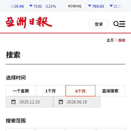
코
인
6220.46
75.92
-1.21%
780.63
21.04
-2.6
KOSDAQ
정
보
all
登录
搜
men
索
主页
搜索
搜索
选择时间
一个星期
1个月
直接搜索
6个月
搜索范围