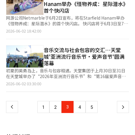
位观众靠在舒适的垫子上看演出，打了个盹，醒来时发现演员就在
330名，艺术、体育和休闲业增加80名。 此外，由于外国游客的消
Hanam举办《怪物养成：星际潜水》
关申请的详细信息和提交事项可在光州双年展官方网站上查看。
智能时代，仅仅依靠追赶和模仿已经难以维持国家竞争优势。过去
眼前，惊吓不已。”这正是这个空间自由度的体现。 ◆ 城市中的
费主要集中在免税店、大型购物中心和赌场等大型企业，因此相对
首个快闪店
基金会计划在8月3日下午6时之前对所有申请材料进行审核，并于
韩国的成功是“生存的成功”，而未来韩国必须实现“引领的成
纪念空间‘感恩花园’与艺术旅游的未来 艺术之旅从剧院门口自
稳定的全职岗位也呈现增长趋势。全职岗位在外国游客增加五个月
2026年8月进行文件审查。9月将进行展览计划的演示和面试审
功”。 因此，韩国需要的不只是产业升级，而是一场面向未来的
然延续到光化门广场。最近在光化门广场新开设的“感恩花园”是
网游公司Netmarble于6月2日宣布，将在Starfield Hanam举办
后显著增长，并在九个月时达到最高水平。相比之下，临时和日工
查，最终选出1名（或1个团队）艺术总监。最终结果预计将在10
国家重构。这既是技术革命的要求，也是国家发展的必然选择。从
最后的目的地。感恩花园是一个缅怀6·25战争参战国的城市纪念
《怪物养成：星际潜水》的首个快闪店。 快闪店将于6月3日至7日
岗位并未显示出统计上的显著反应。 劳动研究院表示：“今年第
月正式公布，但根据申请人数和审查进展情况，时间可能会有所调
这个意义上说，韩国正在迎来属于AI时代的“第二次建国”。 首
空间。 与美国华盛顿D.C.的退伍军人纪念馆或英国国家纪念林不
在Starfield Hanam一层中央艺术大厅运营。 访客可以参与多种体
2026-06-02 18:42:00
一季度，外国游客人数为391万人，旅游支出为4.2万亿韩元，分别
整。 此外，第16届光州双年展“你必须改变你的生活”将于9月5
先，人口结构变化正倒逼国家转型。韩国是全球老龄化速度最快的
同，这里位于市民繁忙的日常生活中，是一个开放的公共场所。它
验型内容，包括“怪物捕捉！”，“今日怪物”，“怪物养成人气
比去年同期增长27.3%和23.9%。考虑到服务业的全职岗位扩展效
日至11月15日在光州双年展展馆举行。※ 本报道经人工智能
国家之一，超低生育率和劳动人口持续下降正在侵蚀经济增长基
在光化门这一韩国历史的心脏地带，体现了不忘分裂民族的痛苦历
投票”等活动。通过活动获得的硬币可以兑换多种奖品。 现场还
果，预计将有助于服务业就业规模的扩大，并促进相对稳定的全职
（AI）系统翻译与编辑。
础。未来几十年，劳动力、税基、国防兵源以及社会保障体系都将
史和对参战国的敬意。 花园地面上矗立着23个高6.25米的雕塑，
将销售《怪物养成：星际潜水》的官方周边商品。此次快闪店首次
岗位增长。”
音乐交流与社会包容的交汇…天堂
面临巨大压力。对于韩国而言，发展人工智能已经不再是追逐科技
象征着朝鲜战争爆发日6月25日。数字23代表着当年为保卫这片土
公开的“SD亚克力立体画”和“LD亚克力支架”，以及在G-
城'亚洲流行音乐节·爱声音节'圆满
潮流，而是维持国家可持续发展的现实需求。AI不仅能够提高生产
地而流血的参战国（国军及22个参战国）的崇高奉献。特别是部分
STAR和东京游戏展等国内外游戏活动中受到欢迎的“喵喵抱
落幕
效率，更是应对人口危机的重要工具。 其次，传统产业优势正在
雕塑使用了参战国直接捐赠的石材，增强了空间的象征性。 每天
枕”也将展出。 此外，现场还设有试玩区，访客可以通过便携式
遭遇前所未有的挑战。过去数十年支撑韩国经济腾飞的制造业，正
晚上，在规定时间，23个象征物会向天空发射激光秀“感恩之光
游戏PC（UMPC）体验《怪物养成：星际潜水》的动作战斗。
初夏的英勇岛上，音乐与包容相遇。天堂集团于上月30日至31日
面临来自全球的激烈竞争。中国在新能源、造船、钢铁、电动车等
23”。在夜空中闪烁的光束下漫步，令人感受到过去的牺牲与现在
《怪物养成：星际潜水》是2013年发布的《怪物养成》的续作，
在天堂城举办了“2026年亚洲流行音乐节”和“第16届爱声音
多个领域迅速崛起；美国掌握着全球最先进的人工智能模型、资本
的和平夜景之间的联系。 脚步自然向地下移动。地下设有沉浸式
采用虚幻引擎5，具有高质量的图形和故事演绎，特色是基于三人
节”。此次活动吸引了来自亚洲七个国家的51个团队的艺术家和
页
2026-06-02 03:30:00
市场和科技平台；欧洲在工业自动化和技术标准方面占据优势；日
媒体展览空间“自由厅”，通过媒体艺术深刻投射战争的痛苦记忆
小队的实时标签玩法。 Netmarble相关人士表示：“作为《怪物
90个发展障碍青少年家庭参与，深刻传达了文化艺术带来的团结与
本依然在材料、装备和精密制造领域保持深厚实力。 在这样的国
与泪水，以及从废墟中崛起的韩国的辉煌成长，留下深刻的余韵。
养成：星际潜水》发布后首次推出的快闪店，我们准备了多种用户
共生的意义。 “亚洲流行音乐节”（以下简称“亚流节”）已进
一
际竞争环境下，仅靠成本优势和制造能力已不足以支撑韩国未来的
随行的首尔旅游基金会代表吉基妍表示：“在李舜臣将军和世宗大
可以享受的体验内容和官方周边商品，希望能吸引众多用户前来，
入第三届，由天堂文化基金会策划，旨在汇聚来自首尔、东京、台
发展。韩国必须推动制造业向智能化、高附加值方向转型，而人工
王雕像守护的光化门广场，感恩花园和地下媒体艺术的结合，形成
共同创造美好回忆。” 关于快闪店和游戏的详细信息，可以在
北、雅加达等亚洲主要城市的潮流音乐，促进音乐交流。现场吸引
上
3
下
1
2
4
5
智能芯片、物理AI（Physical AI）和制造业AI转型（AX）正是实现
了新的观赏组合。”她进一步强调：“当我们在国外旅行时看到太
《怪物养成：星际潜水》的官方网站和论坛上查看。 ※ 本报道经
了40多位来自亚洲各国的全球代表，他们如同专业体育的选手猎
这一目标的重要路径。 在未来国家战略布局中，人工智能芯片应
极旗时感到亲切和感动，外国游客在这个先辈们流血保卫的自由之
人工智能（AI）系统翻译与编辑。
头，代表各国音乐市场和音乐节，发掘新兴艺术家并推动交流。
一
成为第一支柱。韩国已经拥有世界领先的存储芯片产业，但未来竞
地发现自己国家的国旗时，也会感受到珍贵的感动。”这让人深刻
天堂文化基金会通过国际音乐交流项目“天堂音乐实验室网络”，
争将不仅限于存储领域。AI加速器、高带宽存储器（HBM）、先进
体会到艺术与空间如何抚慰痛苦的历史，温暖日常生活。 世宗文
系统性地支持国内艺术家走向海外。在亚流节期间，基金会设立
封装技术、边缘AI芯片、车载AI处理器以及下一代低功耗半导体，
页
化会馆的相关人士透露：“已经有60多名外国游客因外媒报道而前
了“会面休息室”和“艺术家休息室”，为全球代表与国内艺术家