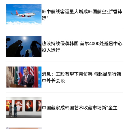
定了有效的职业体验项目。 参与的青少年通过绘画实践、人工智
更应转化为人才吸引力。 未来的韩国应成为全球青年向往的创新
能（AI）数据处理实践、打击乐演奏体验、职业准备教育、捐赠商
目的地。来自世界各地的优秀学生能够在韩国学习AI与半导体技
韩中航线客运量大增成韩国航空业"香饽
店销售职业体验等多样化的环节逐步掌握工作技能。在部分项目
术；国际科研人才能够在韩国开展研究；外国创业者能够在韩国创
饽"
中，专家还为参与者提供了个性化的报告，分析其适应性和特征。
办企业。这不仅需要文化吸引力，更需要开放包容的人才政策、国
此外，天堂城的员工志愿者团队“Gaon-gil”还进行了酒店餐饮
际化教育体系以及便利的长期居留制度。 与此同时，教育体系也
服务及餐桌礼仪培训，帮助青少年培养社会交往所需的基本礼仪和
必须进行深刻改革。AI时代不再需要单纯擅长标准答案的人才，而
能力。 此次节日的亮点是通过两项活动的整合，打破了残障与非
需要具备创新能力、跨学科思维和问题定义能力的人才。未来教育
残障之间的界限。30日晚，参与爱声音节的残障青少年及其家庭移
应打破学科壁垒，将人工智能、工程技术、人文科学和艺术创造力
热浪持续侵袭韩国 首尔4000处避暑中心
步至亚流节的演出现场，共同观赏金昌完乐队等的表演，分享节日
融合培养。 地方发展战略同样需要重构。未来韩国不可能仅依靠
投入运行
的热情。天堂方面为确保他们的顺利和安全观赏，启动了系统的无
首都圈支撑国家竞争力。半导体产业集群、数据中心、智能制造基
障碍支持项目。在主要通道安排了经过专业培训的无障碍经理，提
地和AI实验园区应当在全国范围布局。地方振兴的核心不再是财政
供移动便利，并为对视觉、听觉等感官刺激敏感的观众提供感官地
补贴，而是未来产业落地。只有让人工智能与地方特色产业深度结
图和耳机等感官缓解工具。 天堂福利基金会理事长崔允贞表
合，才能真正破解地方人口流失和经济衰退难题。 此外，资本市
示：“今年的节日是让孩子们接触各种职业世界、描绘梦想的职业
消息：王毅有望下月访韩 与赵显举行韩
场也必须具备长期主义思维。人工智能时代的竞争需要持续十年、
探索平台，我们将始终陪伴我们的朋友们，以各自的速度和色彩自
中外长会谈
二十年甚至更长时间的战略投资。半导体工厂、数据中心和基础研
信地走向世界。”※ 本报道经人工智能（AI）系统翻译与编辑。
究平台往往需要巨额资金支持。韩国必须建立鼓励创新、容忍失
败、支持长期研发的金融体系，为未来产业发展提供稳定资本来
源。 纵观世界历史，伟大的国家从来不是因为规模庞大而伟大，
而是因为能够在时代变革中创造新的发展模式。韩国曾创造“汉江
中国藏家成韩国艺术收藏市场新"金主"
奇迹”，完成民主化转型，实现数字化崛起。今天，新的历史机遇
再次摆在面前。 从人工智能芯片到物理AI，从制造业AX到全球人
才开放战略，这不仅是一套产业政策，更是一份面向未来的国家发
展蓝图。从“生存韩国”走向“伟大韩国”，意味着韩国不再满足