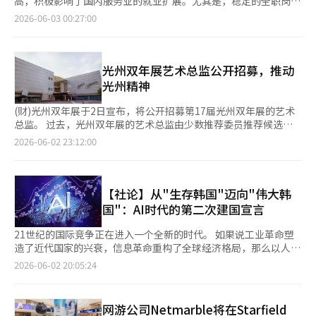
高，积极影响了国内服务业的就业扩展。尤其是，稳定的全职岗位
术、体育赞助等公众曝光度高的领域不同，保军的性质有所不同。
·卡拉扬曾称赞这里为“优秀的大厅”。 这座建筑的设计师是已
的“停顿”的时间，是一种在看不见的内部生长的时间，是孕育生
增长趋势明显，超过了临时和日工岗位的增长。 数据显示，去年
2026-06-03 00:27:00
尽管如此，李重根董事长长期以来对保军领域的关注值得肯定。
故的严德文。他将世宗文化会馆定义为“首尔的客厅”，将传统韩
命的时间。 美术馆方面表示：“这种‘孕育的生命性时间’与艺
到访韩国的外国游客约为1984万人，创下历史最高纪录。其中，
当企业的社会贡献不再是一次性活动，而是成为经营哲学时，社会
屋的内宅与外宅、连接的回廊和庭院的概念融入现代建筑。例如，
术中心Nabi在新空间重新出发的时刻相重叠。”并补充
因旅游目的而来韩国的外国游客达1582万人，占总数的83.5%。
信任度也会随之提高。李重根的情况也是如此。对兵役名门家的支
大剧院是内宅，而小型音乐厅和M剧院、S剧院则相当于外宅。 当
道：“《停顿：孕育的暂停》不仅是宣布重新开馆的展览，更是艺
自2012年以来，外国游客每年均超过1000万人，2019年更是达到
持并不是某一天突然冒出的想法，而是长期以来保军哲学的一个侧
时朴正熙总统强烈要求将设计改为瓦屋顶，但严先生坚持认为可以
术中心Nabi在迈向下一章节之前，正在发酵的时间的表达。” 新
了1443万人。受新冠疫情影响，2021年游客人数骤降至80万人，
光州双年展艺术总监公开招募，推动
面。 保军与防务看似是不同的道路，但最终指向同一个目标。
通过回廊和屋檐的曲线来保留传统，最终完成了现在的建筑。 以
空间将整栋建筑作为美术馆运营，形成独立的环境。艺术中心
但去年已恢复至疫情前的水平。 外国游客的消费也在迅速增长。
光州精神
《亚洲经济》对此深表认同。《亚洲经济》举办保军新春文艺比
舞台为基准，大剧院左侧墙面上装满了管风琴，这是这个空间最伟
Nabi主导空间的色彩和运营，使得数字媒体不仅是技术媒介，而
根据信用卡消费数据，外国游客的消费从2019年的7.9万亿韩元增
赛，记录为国家奉献者的生活、牺牲及其精神，并将其以文学和记
大的遗产。它是专门从德国卡尔斯鲁厄定制的，安装和调音共耗时
是与空间、时间、身体共同呼吸的媒介。这将成为技术与自然、艺
加到2025年的17.4万亿韩元，增长了2.2倍。相比之下，同期国内
(财)光州双年展于2日宣布，将公开招募第17届光州双年展的艺术
录的形式保存下来。此外，通过防务论坛持续关注K-防务的未来和
13个月，涉及1400名德国技术人员，总共动用了4000人。管风琴
术与城市环境交汇的未来文化平台，开启新的篇章。 另一方面，
游客的消费从160.5万亿韩元增加到180.3万亿韩元，仅增长了约
总监。 过去，光州双年展的艺术总监由少数推荐委员推荐候选
国家安全的重要性。 保军新春文艺比赛是重温安全精神价值的活
有8098根管子，6个键盘，高11米，宽7米，重达45吨，现值约为
艺术中心Nabi于2000年开馆，是韩国首个媒体艺术专业机构，过
12%。 外国游客的消费主要集中在购物和住宿行业。去年，外国
人，最终选出一人。这种方式导致主要邀请海外知名人士担任艺术
动，而防务论坛则是讨论安全产业基础的场所。保军与防务看似是
2026-06-02 23:12:00
6000万元。它的外形融合了古筝的形状和传统瓦屋檐的曲线，甚
去26年来一直探索艺术与技术的交汇点。自开馆项目以来，与白南
游客的实际消费约为14.9万亿韩元。其中，购物占比37.4%，住宿
总监。 然而，2028年即将举办的第17届光州双年展的艺术总监选
不同领域，但最终都在探讨如何传承和发展保护国家的力量。 记
至还融入了佛教钟声的音响，现已成为空间的象征。 ◆ 舞台背后
准、朴贤基等韩国媒体艺术先驱合作，搭建了国内外媒体艺术家与
占比21.2%，医疗健康占比15.2%，餐饮占比13.8%。 与2019年
拔将转为公开招募。 基金会表示：“创立30年的光州双年展正处
住为国家奉献的人和提升国家的产业能力，都是为了维持共同体的
的1寸美学，以及打破界限的‘S剧院’ 平时音响反射板降下时，
工程、设计、建筑等各领域专家的交流平台。2019年和2025年，
疫情前相比，餐饮业（增加4.4个百分点）和运输业（增加2.1个百
于需要新变化的转折点，希望在保留光州精神和30年历史自豪感的
努力。在这一点上，《亚洲经济》将李重根的行动视为不仅仅是企
无法察觉，但舞台背后隐藏着比可见区域更广阔的辅助空间。当我
艺术中心Nabi成功举办国际电子艺术研讨会（ISEA），进一步提
分点）的占比有所扩大。尤其是在购物业，免税店和大型购物中心
同时，建立更加民主和开放的艺术总监选拔体系，因此将原有的推
【社论】从"生存韩国"迈向"伟大韩
业营销，而是我们社会共同思考的共同体价值的实践。 如今，韩
走进工作人员汗水浸透的“舞台右侧”，正值音乐剧《贝多芬》彩
升了国际地位。
的消费占比高，而在住宿业，酒店和休闲服务业中的赌场占比也很
荐制转为公开招募。” 这一转变旨在强调展览的愿景、内容和策
国正迈向世界第十大经济体和全球防务强国。然而，仅靠经济实力
国"：AI时代的第二次建国宣言
排准备，舞台后方仿佛一个巨大的有机体在运转。 直径17米的重
高。这表明以大型渠道为主的消费结构十分明显。 外国游客消费
划能力，而非个人声望。 招募对象为国内外展览策划专家，不限
和军事力量并不能完成国家的力量。只有在尊重和记住为国家奉献
型旋转舞台，转动90度需27秒，转动180度需55秒。内部隐藏着主
的增加也对国内就业市场产生了影响。韩国劳动研究院在其报告
国籍、性别和年龄。申请者可以单独申请，也可以以2人以上的共
者的文化得到支持时，共同体的力量才能得以持续。 企业通过利
21世纪的国际竞争正在进入一个全新的时代。 如果说工业革命塑
角可以从地面上下升降的升降平台。天花板上悬挂着43根吊杆，地
《外国游客增加与服务业就业效果》中分析指出，外国游客的增加
同艺术总监形式申请。国内外专家之间的合作申请也被允许。 基
益成长，但尊重源于价值。兵役名门家折扣可能是一个小制度，但
造了近代国家的兴衰，信息革命重构了全球经济格局，那么以人工
下无尽延伸的11个化妆间，令人想象到为了创造华丽演出而在舞台
促进了服务业的工资劳动者就业。虽然在外国游客增加后的前三个
金会期待能够艺术性地体现民主、和平和人权的光州精神，提出新
其背后30多年的实践和哲学绝非微不足道。 李重根向我们社会传
智能为核心的新一轮科技革命，则正在重新定义国家竞争力的内
背后默默付出的无数人的辛勤时光。 走出大剧院，来到300个座位
2026-06-02 20:05:24
月就业反应不明显，但约四个月后就业增长的效果逐渐显现。 具
的论述，并引领当代艺术的潮流。将完全开放申请，选拔第17届艺
达的信息非常明确。保军不是成本，而是对共同体的投资。这一信
涵。面对这场席卷全球的技术变革，韩国正站在历史的重要十字路
左右的可变黑匣子剧场“S剧院”。该空间于2018年开馆，大胆打
体而言，若某月外国游客较上月增加10%，则在六个月后，非旅游
术总监，期待有能力的国内外展览策划者积极参与。 第17届光州
息也是今天的韩国需要再次深思的问题。 我们是否足够记住为国
口。 回顾韩国现代化历程，“生存”始终是贯穿国家发展的关键
破观众与舞台的界限，为观众提供生动的体验。当所有座椅被推入
相关行业的就业将额外增加6000名工资劳动者。其中，批发和零
双年展的艺术总监将于6月8日至8月3日公开招募。申请者需将申
家奉献的人？※ 本报道经人工智能（AI）系统翻译与编辑。
词。从殖民统治到战争废墟，从资源匮乏到工业崛起，韩国凭借教
时，平坦的地面舞台便形成。解说员分享了一个有趣的故事：“一
网游公司Netmarble将在Starfield
售业增加3500名，住宿和餐饮业增加2100名，运输和仓储业增加
请表、提案和作品集等必需材料提交至光州双年展的电子邮箱。有
育、勤奋与产业化实现了举世瞩目的“汉江奇迹”。然而，在人工