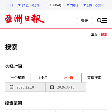
코
인
6258.57
37.81
-0.6%
798.8
2.87
-0.36%
KOSDAQ
정
보
all
登录
搜
men
索
主页
搜索
搜索
选择时间
一个星期
1个月
直接搜索
6个月
搜索范围