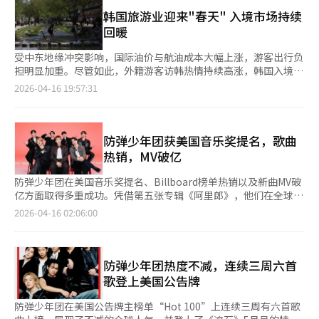
歌曲，并献上新专辑《Arirang》的全新舞台。其中，新歌《Body
以防止其在判决前处置涉嫌犯罪收益。税务机关也加强了对HYBE
to Body》融入了韩国民谣《阿里郎》的旋律，引发全场观众齐声
韩国旅游业迎来"春天" 入境市场持续
的调查，国税厅将其列入不公平逃税者名单，并进行了特别税务调
合唱，现场气氛热烈。 BTS此次巡演将于25日、26日及28日在美
回暖
查。方时赫否认所有指控，称交易是正常的，投资者主动要求购买
国雷蒙德·詹姆斯体育场继续举行。
股份。HYBE的律师团队表示，将在法律程序中证明清白。首尔警
受中东地缘冲突影响，国际油价与航油成本大幅上涨，游客出行负
察厅长朴情报在记者会上表示，调查已接近尾声，案件将很快结
担明显加重。尽管如此，外籍游客访韩热情持续高涨，韩国入境旅
束。美国大使馆请求允许方时赫出国参加7月4日的美国独立日活
游市场呈现出逆势复苏态势。 数据显示，今年4月国际航线燃油附
2026-04-16 19:57:31
动，但警方拒绝了这一请求。文化界批评方时赫试图利用防弹少年
加费较调价前上涨三倍。受中东局势波动影响，新加坡航空燃油价
团作为个人盾牌逃避法律责任。如果法院批准逮捕令，HYBE可能
格一度突破每桶220美元。以大韩航空为例，长途航线单程燃油附
面临长期的经营空缺，公司的市值和股东信任将受到严重影响。※
加费最高达30.3万韩元（约合人民币1400元）。 高企的出行成本
本报道经人工智能（AI）系统翻译与编辑。
压制出境游需求，旅游市场由此出现明显降温。某旅行社数据显
防弹少年团获美国音乐奖提名，歌曲
示，今年4至5月海外跟团游取消人数已达7.2万人次。该旅行社负
热销，MV破亿
责人指出，更令业界担忧的是新订单的整体放缓，若当前趋势持
续，第二季度出境游需求或将出现同比下滑。 与此形成鲜明对比
防弹少年团在美国音乐奖提名、Billboard榜单热销以及新曲MV破
的是，韩国入境旅游需求明显回升。韩元贬值带动赴韩旅游成本下
亿方面取得多重成功。凭借第五张专辑《阿里郎》，他们在全球范
降，进而刺激入境客流持续增长。住宿数据亦印证了这一趋势。旅
围内的影响力不断扩大。 根据14日公布的美国音乐奖提名名单，
2026-04-16 02:06:00
游平台All My Tour数据显示，上月中国及东南亚游客在韩住宿预
防弹少年团入围“年度艺人”奖项。他们曾在2021年成为首位获
订量同比分别增长63.1%和78.2%；防弹少年团（BTS）在光化门
得此奖项的韩国艺人，此次能否再次获奖备受关注。此外，他们还
举办演出期间，当周外籍游客预订量环比更是激增103%。在线旅
被提名为“最佳男性K-Pop艺人”和“夏日之歌”三个奖项。主打
游平台Trip.com数据显示，今年春季赏花期间赴韩航班预订量同
歌《游泳》在发行不到一个月后即被提名为“夏日之歌”。 在
防弹少年团热度不减，连续三周六首
比增长83%，外籍游客赴韩热持续升温。 值得关注的是，外籍游
Billboard榜单上，《游泳》在4月18日的“Hot 100”中排名第
歌登上美国公告牌
客的旅游目的地正逐步从首尔向地方城市扩展，釜山、庆州等地成
五。专辑中的其他歌曲如《Body to Body》排名52位，《2.0》67
为新兴热门目的地。旅游平台Creatrip数据显示，今年一季度釜山
位，《Hooligan》72位，《NORMAL》82位，《FYA》90位。专
防弹少年团在美国公告牌主榜单“Hot 100”上连续三周有六首歌
地区外籍游客交易额同比大幅增长530%，合作商户数量同比翻
辑中六首歌曲连续三周进入“Hot 100”。 在全球榜单上，《游