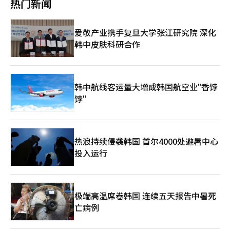
热门新闻
系统、设施维护状况、餐饮及住宿价格与卫生条件、出租车违规收
100”单曲榜上排名第二，预计本周仍将保持在高位。此外，防弹
费、公共交通外语服务以及公共卫生设施管理等方面。 釜山市相
少年团于4月9日至12日在韩国高阳市的高阳综合运动场举办
关负责人表示，期待借此次大型国际活动的举办契机，向世界展示
了“BTS世界巡演阿里郎在高阳”演唱会，这是自2022年“BTS
爱敬产业携手复旦大学张江研究院 深化
釜山的公共服务与城市接待能力。
Permission to Dance on Stage”以来的首次单独巡演，吸引了
韩中皮肤科研合作
13.2万名观众。※ 本报道经人工智能（AI）系统翻译与编辑。
韩中航线客运量大增成韩国航空业"香饽
饽"
热浪持续侵袭韩国 首尔4000处避暑中心
投入运行
极端高温席卷韩国 连续五天报告中暑死
亡病例