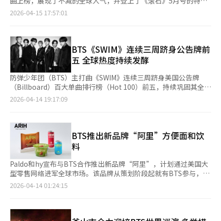
曲上榜，展现了不减的全球人气，并登上了《滚石》5月号的特别
番。去年赴釜山外籍游客达364万人次，首次突破300万大关。 市
泳》连续三周在“Global 200”和“Global（美国除外）”中排
封面。根据14日发布的公告牌最新榜单，防弹少年团的第五张专辑
2026-04-15 17:57:01
场调研同样印证了釜山旅游吸引力的持续提升。旅游平台KKday针
名第一。所有13首歌曲均进入“Global 200”前50名
《阿里郎》的主打歌《Swim》在4月18日的“Hot 100”中排名第
对中国台湾游客开展的调查结果显示，釜山已跻身短途旅行目的地
和“Global（美国除外）”前40名。同时，他们在“Billboard
五。专辑中的《Body to Body》排名52位，《2.0》67位，
榜首。随着星宇航空计划开通釜山至台北、台中的新航线，相关客
200”、“Artist 100”、“Digital Song Sales”和“Top
《Hooligan》72位，《Normal》82位，《FYA》90位，专辑中
源有望进一步扩大。 庆州同样迎来旅游热潮。韩国旅游发展局透
Album Sales”榜单上也连续三周保持第一。 新曲MV也迅速积累
共有六首歌连续三周上榜。《阿里郎》在全球榜单上也表现出色。
BTS《SWIM》连续三周跻身公告牌前
露，本月举办的第33届庆州樱花马拉松共吸引来自亚洲多地的551
了观看次数。4月15日下午，《游泳》MV在YouTube上突破1亿次
《Swim》在“全球200”和“全球（不含美国）”榜单上连续三
五 全球热度持续发酵
名外籍参赛者，同比增长50%。韩国旅游发展局表示，今年前两个
观看。 《游泳》MV以葡萄牙里斯本的海洋为背景，具有电影般的
周保持第一。专辑的13首歌曲全部进入“全球200”前50名和“全
月访韩外籍游客已达270万人次，同比增长19%。面对国际局势动
规模。好莱坞演员莉莉·莱因哈特出演，导演塔努·穆伊诺执导。
球（不含美国）”前40名，显示了其全球影响力。防弹少年团
防弹少年团（BTS）主打曲《SWIM》连续三周跻身美国公告牌
荡及燃油附加费上涨带来的不确定性，相关部门将持续加大近程市
视频中，七位成员如同船的助手，帮助经历挫折的人重新前行。
在“公告牌200”、“艺人100”、“数字歌曲销售”和“顶级专
（Billboard）百大单曲排行榜（Hot 100）前五，持续巩固其全球
场推广力度，以巩固入境旅游复苏势头。
《游泳》是一首另类流行歌曲，表达了在生活的波涛中不断前行的
辑销售”榜单上也连续三周保持第一。这是自2012年以来首次有
热度。 公告牌于14日发布的榜单预告显示，《SWIM》在2026年4
2026-04-14 19:17:09
态度。RM参与了歌词创作，传达了防弹少年团想要表达的真实故
K-pop组合在“公告牌200”上连续三周夺冠。他们还在“黑胶专
月18日榜单中位列第5。该曲自4月4日登顶以来，已连续三周稳居
事。该曲在“Hot 100”中首次登顶后，连续三周保持在前五名，
辑”榜单上排名第一，“顶级流媒体专辑”第四，“流媒体歌
前五，热度持续。与此同时，《SWIM》在“Global
并在Spotify“全球周榜”和“全球日榜”中保持第一。 美国音乐
曲”第九，显示了在专辑和音源上的均衡表现。在日本Oricon榜
200”“Global（美国除外）”及“Digital Song Sales”等主要
奖将于5月25日在拉斯维加斯MGM大花园竞技场举行。防弹少年团
单上，《阿里郎》在“周流媒体排名”中以约855万次的周播放量
榜单中均连续三周位居第一。 美国音乐与娱乐数据分析公司
BTS推出新品牌“阿里”方便面和饮
以《阿里郎》和《游泳》为主打，继续在全球榜单和颁奖典礼上取
连续两周排名第一。这是自2024年11月以来，海外艺人首次在该
Luminate数据显示，该曲在“Global 200”（4月3日至9日）榜
料
得成功。※ 本报道经人工智能（AI）系统翻译与编辑。
榜单上连续两周夺冠。此外，防弹少年团还登上了《滚石》5月号
单中，以8330万次串流播放和4.4万次下载销量登顶。专辑收录曲
的特别封面。滚石于14日发布了防弹少年团的团体封面和采访视
整体表现亦较为突出，《Body to Body》在“Global 200”中排
Paldo和hy宣布与BTS合作推出新品牌“阿里”，计划通过美国大
频，此次项目将在包括美国、英国、法国、德国在内的全球16个国
名第7，在“Global（美国除外）”榜单中共有4首歌曲进入前
型零售网络进军全球市场。该品牌从策划阶段起就有BTS参与，旨
家和地区同步发布，包含一张团体封面和七张成员个人封面。在采
十，显示专辑整体人气持续上升。 专辑《阿里郎》同样表现强
在将K食品扩展为“文化消费”。“阿里”品牌名源于古语，意
2026-04-14 01:24:15
访中，成员们分享了从休整期回归的心路历程。RM表示，《阿里
劲，在主打专辑榜“Billboard 200”中连续三周位列第一，创下
为“美丽”，其中的“H”代表和谐、幸福和健康。品牌设计和产
郎》的14首曲目是对“2026年的防弹少年团是什么”的回答，并
韩国歌手最长连冠纪录。该专辑此前以64.1万专辑销量单位登顶榜
品概念均融入了BTS的意见。此次合作基于各自的技术和传统。hy
强调如果不再挑战，就没有继续的理由。Jin表示，如果不和团队
首，创下自2014年引入相关统计以来组合专辑最高成绩；首周纯
是一家拥有57年历史的益生菌公司，而Paldo则以液体调味料技术
在一起，就没有继续活动的理由。J-Hope则表示，成员们在互补
专辑销量亦刷新近十年来组合专辑最高纪录，串流折算销量
闻名。Paldo负责生产和销售方便面和能量饮料，hy则负责苏打饮