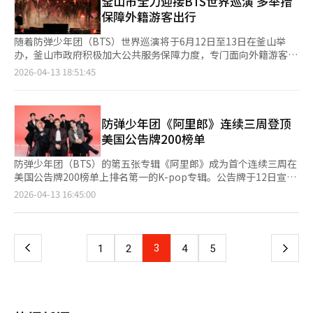
釜山市全力迎接BTS世界巡演 多举措
不足的过程中再次意识到为何必须是七个人。Suga表示希望在关
（SEA）同步创下新高。 此外，防弹少年团在Spotify“Weekly
料。“阿里”提出了“现代平衡食品”的新概念，产品包括七种口
保障外籍游客出行
注成绩的同时也能照顾彼此的健康，愉快地活动。Jimin则决心提
Top Album”和“Weekly Top Song”榜单中亦连续三周位居第
味的“现代面”、不含糖的“能量饮料”和含膳食纤维的“苏打饮
升自己的能力以提高团队的地位。V在服兵役期间重新调整了身
一。《SWIM》在“Daily Top Song Global”榜单中连续24天排
料”。产品将于24日起在美国沃尔玛门店和网上同时发售，随后计
随着防弹少年团（BTS）世界巡演将于6月12日至13日在釜山举
心，并规划了下一步。Jungkook透露在休整期对舞台的渴望更加
名第一，进一步巩固其全球热门单曲地位。 从区域表现来看，
划在5月底于韩国上市，并扩展至其他主要国家。Paldo和hy的发
办，釜山市政府积极加大公共服务保障力度，专门面向外籍游客推
强烈。防弹少年团于9日和11日至12日在京畿道高阳综合运动场主
《阿里郎》的影响力已扩展至全球主要市场。在日本Oricon榜单
言人表示：“阿里不仅是一个食品品牌，更是一种全球文化消费的
出寺庙寄宿（Temple Stay）、青少年研修院等多元住宿选项。
2026-04-13 18:51:45
体育场成功举办了“BTS世界巡演‘阿里郎’”的首场演出，三场
中，该专辑在数字专辑榜和综合专辑榜中均排名第2，在实体专辑
新方式。我们将继续努力推广K食品所倡导的新生活方式。”※ 本
釜山市政府13日宣布，将于20日召开“BTS世界巡演支援对策检
演出共吸引约13.2万人，并通过直播观看和Weverse在线流媒体与
榜位列第3；在欧洲市场，《SWIM》重返德国官方音乐榜冠军，
报道经人工智能（AI）系统翻译与编辑。
查会议”，由多个相关部门联合参与，统筹部署各项保障工作。会
全球194个国家和地区的粉丝共同分享。第五张专辑《阿里郎》是
《阿里郎》在英国官方专辑榜排名第5，并在法国及澳大利亚分别
议议题涵盖演出场馆周边人流管控、机场与铁路等主要交通枢纽的
防弹少年团时隔3年9个月推出的新作品，包含了普遍的情感共鸣，
位列第2，整体热度持续发酵。
引导服务体系、公共交通加密运营方案，以及借助演出契机激活地
防弹少年团《阿里郎》连续三周登顶
主打歌《Swim》表达了在生活逆境中继续前行的意志。RM参与了
方商圈、提升城市品牌形象等相关举措。 针对演出期间可能出现
美国公告牌200榜单
歌词创作，融入了防弹少年团当前面临的思考和故事。※ 本报道
的住宿涨价及订单取消问题，釜山市决定向外籍游客开放寺庙及青
经人工智能（AI）系统翻译与编辑。
少年设施，作为替代住宿资源予以补充。据悉，6月11日至13日期
防弹少年团（BTS）的第五张专辑《阿里郎》成为首个连续三周在
间，金莲山、九德青少年研修院将以每晚1.035万韩元（约合人民
美国公告牌200榜单上排名第一的K-pop专辑。公告牌于12日宣
币47元）的优惠价格对外开放；含早晚餐及寺庙文化体验项目的内
布，《阿里郎》在公告牌200榜单上连续三周位居榜首，击败了摩
页
2026-04-13 16:45:00
寺庙寄宿，收费为每人8.05万韩元。 在预约渠道方面，釜山市将自
根·沃伦的《I'm The Problem》和坎耶·韦斯特的《BULLY》。
本月底起与旅游平台展开合作，通过线上旅游平台“NOL
这是K-pop专辑首次实现这一壮举，也是自2012-2013年
一
World”开放约400个住宿名额供游客预订。釜山全球城市财团亦
Mumford & Sons的《Babel》以来，首次有组合专辑连续三周登
将向主要区域派驻多语种服务人员，进一步强化现场接待能力。
顶。去年，泰勒·斯威夫特的《The Life of a Showgirl》也曾在
上
3
下
1
2
4
5
住宿供给方面，釜山都市公社旗下的青年旅馆将在活动期间维持原
发行后连续三周排名第一。《阿里郎》在本周的统计周期内共售出
价开放。政府还积极引导住宿经营者提供合理价格，并研究对执
12.4万张专辑单位，其中实体专辑销量为7.1万张，流媒体转换为5
一
行“良心定价”的商家给予相应支持。 在旅游环境整治方面，釜
万张，数字下载转换为3000张。凭借强劲的实体专辑销售，它也
山市计划于6月前对釜山站、金海机场、海云台海水浴场、甘川文
连续三周在“顶级专辑销售”榜单上排名第一。这张专辑共收录14
页
化村等主要交通枢纽和热门景区开展专项检查，重点关注导览指示
首歌曲，包括主打歌《SWIM》。上周，《SWIM》在公告牌“Hot