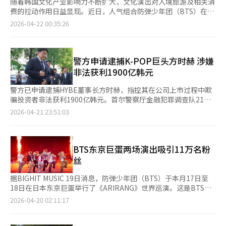
随着韩国文化产业影响力不断扩大，文化演出对入境旅游及相关消
费的拉动作用日益显现。近日，人气组合防弹少年团（BTS）在京
畿道高阳市举行演唱会，吸引大量海外粉丝赴韩观演，带动当地及
2026-04-22 00:35:26
周边地区消费明显增长，其中外卖平台订单量提升尤为突出。 外
卖平台“外卖的民族”21日发布数据显示，4月9日至12日期间，
平台外籍用户支付订单量较此前一周（4月2日至5日）大幅增加。
业内分析认为，这一增长主要受BTS于9日、11日至12日在高阳举
警方申请逮捕K-POP巨头方时赫 涉嫌
办演唱会的带动。 从区域来看，演唱会举办地京畿道高阳市外籍
非法获利1900亿韩元
用户订单量同比增加超过180%。其中，演出场馆高阳综合运动场
所在的一山西区增幅更为显著，订单量增长超过320%。 演出场馆
警方已申请逮捕HYBE董事长方时赫，指控其在公司上市过程中欺
周边区域亦出现联动效应。首尔麻浦区（弘大、上岩一带）、恩平
骗投资者非法获利1900亿韩元。首尔警察厅金融犯罪调查队21日
区及西大门区等地的外籍用户订单量均增长约10%。即便在外籍游
表示，已向首尔南部地方检察厅申请逮捕令。这是警方自2024年
2026-04-21 23:51:03
客通常较少的工作日（周四），平台订单量亦出现上升，显示演唱
底收到相关情报并展开调查以来，首次尝试拘留方时赫。方时赫被
会带来的短期客流导入效应较为显著。 为提升外籍用户使用体
指控在2019年HYBE上市前，欺骗初期投资者出售股份，尽管当时
验，“外卖的民族”近年来持续推进服务升级，包括引入基于人工
公司正准备上市。警方认为，他通过私募基金的特殊目的公司获得
智能的多语言服务体系，并拓展跨境支付方式。目前平台已支持英
了这些股份，并与基金签订秘密协议，分享30%的利润。HYBE成
BTS东京巨蛋两场演出吸引11万名粉
语、中文、日语等多语种的下单、支付及配送进度查询，同时在支
功上市后，私募基金出售大量股份，获利约4000亿韩元。警方认
丝
持海外信用卡韩元结算的基础上，进一步接入支付宝、微信支付等
为，方时赫及前高管通过秘密协议非法获利约1900亿韩元。根据
全球主流移动支付工具。 “外卖的民族”方面表示，BTS演唱会带
资本市场法，任何通过欺诈手段获取50亿韩元以上非法利益的行
据BIGHIT MUSIC 19日消息，防弹少年团（BTS）于本月17日至
动了外籍用户使用量的明显增长，未来将通过持续优化产品与服
为，最高可判无期徒刑或五年以上有期徒刑。警方将此案视为严重
18日在日本东京巨蛋举行了《ARIRANG》世界巡演。这是BTS自
务，进一步提升外国游客的使用便利性，推动平台在跨境消费场景
的资本市场扰乱行为，进行了深入调查。去年6月，警方搜查了韩
2018年11月巡演以来，时隔7年5个月再次登上东京巨蛋舞台。两
2026-04-20 02:11:17
中的渗透率。
国交易所，7月搜查了HYBE总部，收集了关键证据。方时赫被禁止
场演出门票全部售罄，共吸引约11万名观众入场。 在此次演出
出国，并在去年9月至11月被传唤五次接受调查。去年11月，首尔
中，BTS带来了《Not Today》《MIC Drop》《Butter》等人气
南部地方法院批准了对方时赫持有的1568亿韩元股票的扣押令，