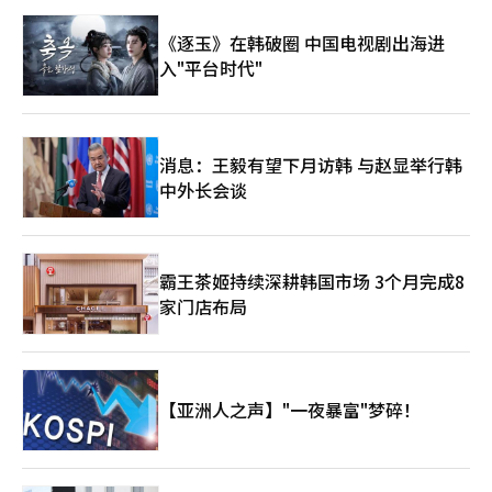
《逐玉》在韩破圈 中国电视剧出海进
入"平台时代"
消息：王毅有望下月访韩 与赵显举行韩
中外长会谈
霸王茶姬持续深耕韩国市场 3个月完成8
家门店布局
【亚洲人之声】"一夜暴富"梦碎！