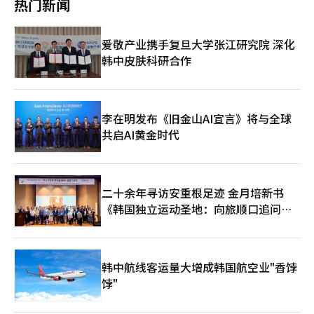
热门新闻
目前，BBQ已在美国29个州开设门店，并在南美和东南亚市场取
得成功。Genesis BBQ董事长尹洪根表示，他的目标是通过在全球
开设5万家门店，成为全球领先的食品企业。此次进入湖南省是实
爱敬产业携手复旦大学张江研究院 深化
现这一目标的重要一步。※ 本报道经人工智能（AI）系统翻译与编
韩中皮肤科研合作
辑。
李在明发布《旧金山AI宣言》将与全球
共启AI黄金时代
二十余年寻访安重根足迹 金月培新书
《韩国独立运动圣地：向旅顺口追问历
史》出版
韩中航线客运量大增成韩国航空业"香饽
饽"