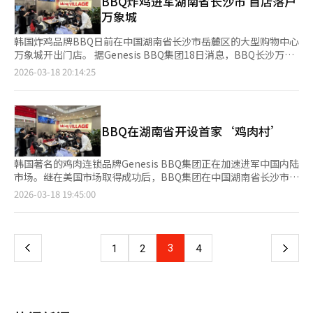
BBQ炸鸡进军湖南省长沙市 首店落户
持学术项目，并为食品领域研究者提供研究资金。Ottogi Ham
理价格享用美国牛肉和猪肉制作的多样化菜单。” BBQ在哥伦比
如玩偶钥匙扣甚至售罄。新世界百货将在3月20日至下月12日期
入先进的人工智能技术，以提高评估的客观性和公平性。此外，CJ
万象城
Tae-ho基金会表示，将继续通过奖学金和学术支持项目为未来人
亚开设首家店，进军南美市场BBQ宣布在哥伦比亚麦德林开设南美
间，在本店的四楼“遗产区”以预约制方式开设快闪店，销售BTS
集团将通过说明会和YouTube频道“CJ Careers”加强与求职者的
才培养和学术发展做出贡献。 乐天利亚扩大翻新店铺，强化地
首家店“BBQ普罗文萨店”，加速美洲大陆扩张战略。麦德林是哥
新专辑和最近推出的官方应援棒。官方应援棒在HYBE的电商平台
互动。南阳乳业加速亚洲市场扩张南阳乳业宣布通过蛋白饮料和奶
韩国炸鸡品牌BBQ日前在中国湖南省长沙市岳麓区的大型购物中心
方‘收益与效率’战略乐天GRS宣布将乐天利亚的翻新战略扩展到
伦比亚的经济文化中心，BBQ南美1号店位于热门地区El Poblado
Weverse Shop已售罄，二手市场价格飙升至原价的6倍，约30万
粉的“双轨战略”加速亚洲市场扩张。在中亚和东亚市场，南阳乳
万象城开出门店。 据Genesis BBQ集团18日消息，BBQ长沙万象
地方，以提高店铺的收益性。乐天利亚通过翻新首尔和其他地区的
的普罗文萨入口附近，面积约300平方米，设有133个座位。BBQ
韩元。现代百货将在东大门现代奥特莱斯举办“K-POP回归节”，
业专注于扩大便利店渠道，特别是在哈萨克斯坦和蒙古的市场布
城店面积105平方米，可容纳40座，提供黄金橄榄炸鸡、海鲜面片
店铺，成功提高了销售额，并计划继续在地方投资以培养区域性旗
2026-03-18 20:14:25
将该店作为“CDR（休闲餐厅）”模式运营，提供招牌黄金炸鸡、
销售BTS新专辑和其他K-POP商品。乐天百货也将在蚕室店的“动
局。在东南亚市场，南阳乳业以“K-奶粉”为主打，特别是在越南
汤、部队汤、辛奇炒饭等符合当地人口味的食品。 门店所在的岳
舰店。乐天利亚还在一些店铺引入了自动化技术，以提高运营效
米饭碗、沙拉碗、UFO鸡等多样化菜单。此外，BBQ计划推出符合
感地带”举办K-POP偶像商品快闪店。便利店行业也在积极应对。
和柬埔寨市场取得了显著成绩。南阳乳业全球业务团队长徐成贤表
麓区内有湖南大学等主要高校，以及IT企业等研究机构，流动人口
率。乐天GRS表示，通过店铺翻新，希望改善顾客体验，并在地方
当地消费者喜好的拼盘和烤鸡等，增强定制化战略，扩大南美市场
GS25在光化门附近的店铺将部分商品的库存扩大至平时的300倍，
示，将继续加强在亚洲市场的执行力。Ourhome参与‘BTS THE
多消费能力强，是长沙市的核心商圈之一。
市场中建立更强的品牌影响力。※ 本报道经人工智能（AI）系统翻
的K-鸡肉竞争力。BBQ相关人士表示：“基于在北中美和加勒比
并增加了货架。CU将光化门附近店铺的主要商品库存扩大至平时
CITY ARIRANG SEOUL’活动Ourhome作为‘BTS THE CITY
译与编辑。
地区的经验，我们在哥伦比亚麦德林核心商圈开设了南美1号店，
的100倍，并增加了人手。明洞和弘大等旅游商圈的店铺则以外国
BBQ在湖南省开设首家‘鸡肉村’
ARIRANG SEOUL’活动的F&B合作伙伴，将在仁川国际机场推出
计划扩展至墨西哥、巴西、阿根廷等地，提升美洲地区的K-鸡肉地
人喜爱的商品为主。7-Eleven也在演出当天增加饮料和便餐等主
相关主题空间和菜单。活动将于3月20日至4月19日举行，
位。” Daesang集团“尊重”广告连续三年获奖Daesang集团宣
要商品的库存至平时的10倍，并在店铺前设置了临时货架。餐饮业
Ourhome将在机场提供品牌体验，并推出特别套餐。Ourhome还
韩国著名的鸡肉连锁品牌Genesis BBQ集团正在加速进军中国内陆
布其“尊重”广告片在第34届“消费者选择优秀广告奖”中获奖，
也积极参与“紫色营销”。SPC集团的“Coffee@Works”光化门
将在活动期间提供纪念品赠送活动。BBQ在中国长沙开设新店
市场。继在美国市场取得成功后，BBQ集团在中国湖南省长沙市岳
连续三年获此殊荣。“消费者选择优秀广告奖”由韩国广告主协会
店为穿戴紫色时尚单品的顾客提供全菜单20%的折扣。Paul
Genesis BBQ集团宣布在中国湖南省长沙市开设‘BBQ村万象城
麓区的‘万象城’开设了首家‘BBQ村’。这不仅是一个简单的鸡
和消费者团体协会共同主办，文化体育观光部赞助，消费者直接参
页
2026-03-18 19:45:00
Bassett在光化门附近的四家店铺限时销售紫色主题的薰衣草冰淇
店’，以进军中国中部内陆市场。该店位于长沙市岳麓区，面积约
肉店，而是一个完整的韩国饮食文化体验地，旨在吸引中国年轻一
与评选。Daesang集团在首尔举行的颁奖典礼上凭借该广告片获
淋。BBQ炸鸡连锁店将在演出前一天的3月20日下午开始，用紫色
105平方米，设有40个座位，提供鸡肉及韩式融合菜品。BBQ计划
代的消费者。岳麓万象城店面积约32坪（40个座位），采用‘高
得数字类别奖项，因其在日常生活中传达“尊重”信息而受到高度
一
气球装饰清溪广场店的店内和户外。BTS光化门演唱会成为零售业
以长沙为中部市场的战略据点，吸引年轻消费者。BBQ关系者表
端咖啡馆’模式，提供多种韩国美食。岳麓区被称为‘中国的硅
评价。广告片以家庭、朋友、邻居间的关系为主题，传达了尊重的
绩增长的推动因素。外国游客的消费规模较大，且倾向于一次性购
示，将继续扩大在长沙的市场布局。※ 本报道经人工智能（AI）系
谷’，聚集了湖南大学等多所高校和高科技企业。BBQ相关负责人
意义，获得了消费者的积极反响。鱼浩京，Daesang集团品牌传
买化妆品、时尚和食品等多种商品。代新证券研究员柳正贤分析
上
3
下
1
2
4
统翻译与编辑。
表示：“这里是年轻人聚集的核心商圈，我们将通过时尚的装修和
播部部长表示：“在消费者直接评选的广告奖中连续三年获奖意义
称：“随着来自世界各地的外国游客增加，对韩国经济的影响将不
独特的菜单吸引当地年轻人。”岳麓万象城店的特色在于菜单的多
重大，我们将继续推出引发消费者共鸣的‘尊重’主题广告。”
可避免地扩大，这对面临增长结构性限制的国内零售商来说是一个
一
样性和本地化。除了‘黄金橄榄鸡’和‘秘制酱料鸡’等经典菜品
※ 本报道经人工智能（AI）系统翻译与编辑。
直接的好机会。”
外，还推出了迎合当地口味的海鲜杂烩、部队锅、泡菜炒饭和炒年
页
糕等韩式融合菜。BBQ在中国内陆的扩张是其全球战略的一部分。