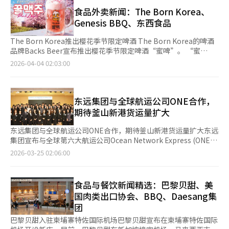
韩国餐饮品牌已在56个国家开设了4644家门店。美国以1106家门
10%的速度增长，达到约10.5亿美元。农心计划通过差异化的高端
店占据最大份额，比2020年翻了一番。韩国三大鸡肉连锁品牌的
食品外卖新闻：The Born Korea、
产品策略，主打辛拉面、Neoguri和泡菜拉面等，进军200卢布以
海外扩张也在加速。Genesis BBQ集团在57个国家运营700多家门
Genesis BBQ、东西食品
上的高端市场。俄罗斯法人将以莫斯科为基地，优先开拓经济实力
店，最近在洪都拉斯和哥伦比亚开设了南美首家店。bhc在8个国
集中的西部市场，扩大在X5、Magnit等大型连锁超市的入驻，并
家运营43家门店，Kyochon在6个国家拥有79家门店。汉堡品牌也
The Born Korea推出樱花季节限定啤酒 The Born Korea的啤酒
在Ozon、Wildberries等电商平台建立品牌馆。同时，利用当地社
在扩张。妈妈手在老挝开设了首家店，并计划在蒙古、泰国、日本
品牌Backs Beer宣布推出樱花季节限定啤酒“蜜啤”。 “蜜
交媒体VK进行数字营销。产品将由计划今年下半年完工的釜山出
等地扩展。乐天利在越南等7个国家运营320多家门店。在烘焙领
啤”是在其招牌冰啤酒“冰啤”基础上，加入甜味和花香的新产
2026-04-04 02:03:00
口专用工厂供应，包括辛拉面、Neoguri、泡菜拉面等现有产品，
域，图雷珠尔在9个国家运营580多家门店，其中190多家在美国。
品。 同时推出的还有新款小吃“整只烤墨鱼”，搭配柚子酱和柚
以及辛拉面Tumba、辛拉面泡菜炒面等新品。农心表示，俄罗斯
巴黎贝甜在美国拥有280多家门店，并计划在德克萨斯州建设新工
子洋葱酱，适合与啤酒搭配。 Backs Beer表示，将继续推出多样
是连接欧洲和亚洲的战略要地，也是拉面消费快速增长的市场。通
厂。咖啡连锁品牌也取得了显著成果。Compose咖啡在新加坡和
化的酒类和小吃，让顾客体验品牌独特魅力。 Genesis BBQ集团
过俄罗斯法人，农心计划到2030年实现法人收入3000万美元。
台湾开设了门店，MegaMGC咖啡在蒙古扩展到8家店。德文蒂计
参加“特许经营创业博览会” Genesis BBQ集团宣布参加在首尔
东远集团与全球航运公司ONE合作，
Binggrae推出“王室抹茶”扩展加工乳产品线Binggrae宣布推
划进军美国市场，Ediya咖啡则计划在加拿大和老挝开设新店。韩
三星洞COEX C·D厅举行的IFS特许经营创业博览会。 该博览会由
期待釜山新港货运量扩大
出“王室抹茶”，作为“王室巧克力”的后续产品，扩展其“王
国餐饮连锁店加速海外扩张的原因是国内市场增长有限，而海外市
韩国特许经营产业协会主办，是国内最大规模的创业展览会。
室”系列。“王室”系列以“王室享用的饮品”为概念，结合
场对韩国食品的兴趣增加。韩国餐饮连锁店的海外市场已成为生存
Genesis BBQ计划展示其30年的品牌运营经验和全球57个国家的
东远集团与全球航运公司ONE合作，期待釜山新港货运量扩大东远
Binggrae的加工乳制造经验。“王室抹茶”反映了抹茶从一时流
的必需。韩阳女子大学外食产业系教授金志亨表示：“过去是我们
扩展经验，提供稳定的创业模式。 现场将提供一对一的专业咨
集团宣布与全球第六大航运公司Ocean Network Express (ONE)
行转变为消费趋势的变化，使用国产抹茶，味道深厚。考虑到抹茶
主动进入市场，现在是当地消费者对K-食品的需求增加。国内市场
询，涵盖商圈分析、店铺运营和收益结构设计等内容。 东西食
达成战略合作。东远集团旗下的东远全球码头釜山(DGT)自2024年
2026-03-25 02:06:00
的苦味和香气可能导致消费者偏好不同，产品在味道平衡上进行了
已饱和，企业转向海外是主要原因。”※ 本报道经人工智能（AI）
品“第27届Maxim咖啡杯”圆满结束 东西食品赞助的“第27届
起在釜山新港运营智能港口码头。通过此次合作，DGT将确保稳定
调整。产品将首先在GS25、CU等便利店渠道销售。BBQ开展“送
系统翻译与编辑。
Maxim咖啡杯”中，卞相一九段击败朴廷桓九段，首次夺冠。 卞
的货运量，而ONE则可以将釜山新港作为东北亚的核心转运枢纽。
鸡肉接力”活动，关爱社会工作者和儿童BBQ集团宣布，通过“送
相一在决赛中与朴廷桓展开激烈对决，最终在决胜局中获胜。 卞
DGT预计与ONE的合作将使货运量增加两倍以上，未来若新增码
鸡肉接力”活动，向社会工作者和儿童提供鸡肉。为庆祝社会工作
食品与餐饮新闻精选：巴黎贝甜、美
相一在2019年首次参加Maxim咖啡杯后，经过八次挑战，终于首
头完工，货运量有望增加三倍。东远集团表示，此次合作证明了
者日，BBQ最近访问了位于京畿道利川的儿童福利设施“圣爱
国肉类出口协会、BBQ、Daesang集
次夺冠。 冠军卞相一获得奖杯和7000万韩元奖金，亚军朴廷桓获
DGT港口基础设施的竞争力。DGT是韩国首个完全自动化港口，
院”，送去了约80份黄金橄榄鸡腿和配菜。活动当天，向30多名
团
得奖杯和3000万韩元奖金。颁奖仪式将于20日在首尔中区威斯汀
采用AI和物联网技术，提高了生产率和安全性。ONE拥有260多艘
社会工作者和50多名儿童进行了现场捐赠。此次活动旨在鼓励在一
朝鲜酒店举行。 卞相一表示：“在Maxim咖啡杯首次决赛中夺冠
船队和超过200万TEU的运力，总部位于新加坡。去年釜山港的货
巴黎贝甜入驻柬埔寨特佐国际机场巴黎贝甜宣布在柬埔寨特佐国际
线工作的社会工作者，并为设施中的儿童提供温暖的用餐体
非常高兴，希望今后能有更好的表现。”※ 本报道经人工智能
运量约为350万TEU，ONE将釜山新港作为转运物流的核心枢纽，