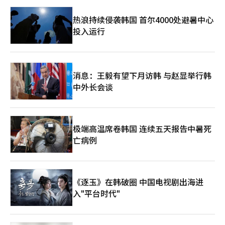
热浪持续侵袭韩国 首尔4000处避暑中心
投入运行
消息：王毅有望下月访韩 与赵显举行韩
中外长会谈
极端高温席卷韩国 连续五天报告中暑死
亡病例
《逐玉》在韩破圈 中国电视剧出海进
入"平台时代"