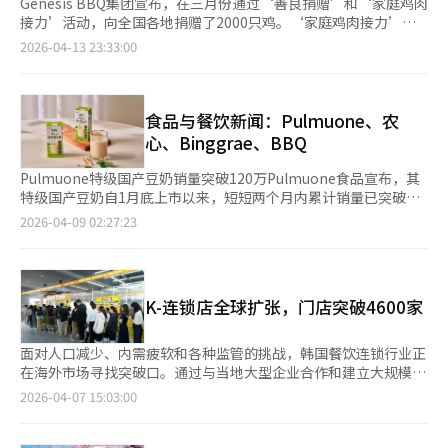
Genesis BBQ集团宣布，在三月份通过‘善良捐赠’和‘家庭鸡肉
接力’活动，向全国各地捐赠了2000只鸡。‘家庭鸡肉接力’活
动在首尔、京畿、大田、全南新安、庆北浦项等地进行，向地区儿
2026-04-13 23:33:00
童中心和生活福利中心等机构捐赠了1000只鸡，家庭成员积极参
与，增添了共生的意义。基于鸡肉大学的‘善良捐赠’活动也在继
续。BBQ向京畿道光州、城南、河南地区的独居老人和残疾人福利
设施捐赠了1000只鸡，支持弱势群体。该活动以学员和员工参与
食品与餐饮新闻：Pulmuone、农
的烹饪技能捐赠形式进行。此外，BBQ通过‘上门鸡肉接力’访问
心、Binggrae、BBQ
社会福利设施圣爱院，捐赠了80份由黄金橄榄鸡腿和配菜组成的鸡
肉，开展以现场为中心的分享活动。※ 本报道经人工智能（AI）系
Pulmuone特级国产豆奶销量突破120万Pulmuone食品宣布，其
统翻译与编辑。
特级国产豆奶自1月底上市以来，短短两个月内累计销量已突破
120万。这款豆奶使用特级国产大豆，豆渣不被去除，豆奶原液含
2026-04-09 02:27:23
量高达96.37%。不额外加水，浓度更高，并采用低糖高纤维设
计。原料简单，仅含豆汁、低聚糖和天然盐。由于需求激增，初期
库存迅速售罄。Pulmuone计划本月起扩大生产设施，将产量提高
至原来的五倍。业内人士认为，Pulmuone在豆类加工食品领域的
K-连锁店全球扩张，门店突破4600家
原料竞争力和品牌信任度是其销售增长的关键因素。消费者在线上
关注原液含量和原料构成，线下则通过品尝后增加复购。
Pulmuone食品表示，将扩大销售网络至大型超市和便利店，以增
面对人口减少、内需疲软和各种监管的挑战，韩国餐饮连锁行业正
加消费者接触点。农心在俄设立法人，进军欧亚拉面市场农心宣布
在海外市场寻找突破口。通过与当地大型企业合作和建立大规模生
将于6月在俄罗斯莫斯科设立销售法人“农心俄罗斯”，这是继去
产基础设施，韩国餐饮品牌加速全球扩张。过去主要集中在东南亚
2026-04-07 15:03:00
年3月在荷兰设立欧洲法人后的又一重要布局，旨在覆盖包括俄罗
的市场，如今已扩展至北美、欧洲，甚至南美和非洲。根据韩国农
斯在内的独联体市场。俄罗斯拉面市场的增长潜力是其背景。根据
林畜产食品部和韩国农水产食品流通公社的数据，截至去年年底，
Euromonitor的数据，预计到2030年，俄罗斯拉面市场将以年均