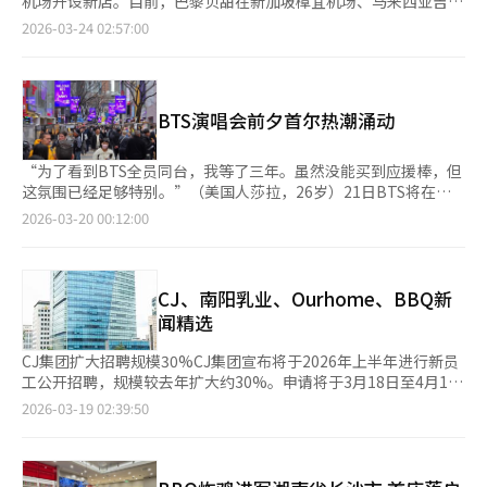
机场开设新店。目前，巴黎贝甜在新加坡樟宜机场、马来西亚吉隆
验。“送鸡肉接力”是自2022年以来BBQ的主要社会公益项目，
（AI）系统翻译与编辑。
有望减少货运量流失到中国港口。业内认为，全球航运公司参与码
坡国际机场、菲律宾尼诺伊·阿基诺国际机场等东南亚主要机场运
利用配备鸡肉烹饪设施的食品卡车“BB-Car”，直接送鸡肉给有
2026-03-24 02:57:00
头运营是提升港口竞争力的重要因素。东远集团表示，通过与ONE
营门店。此次入驻特佐国际机场，使其海外机场门店总数增至7
需要的社区和团体。BBQ还通过“与家庭一起的鸡肉接力”和“善
的战略合作，将有助于扩大釜山新港的货运量并加强其作为转运中
家。特佐国际机场于去年9月开航，年客流量约1300万人。巴黎贝
良捐赠”等活动，继续在社区中进行公益活动。BBQ表示，希望通
心的地位。 BBQ在成本和供应不稳定中加强‘家庭保护’Genesis
甜特佐国际机场店位于机场到达区，面积约227平方米，设有54个
过此次活动向默默奉献的社会工作者和儿童传达支持的心意，并将
BBQ集团在成本上涨和供应不稳定的情况下，召开同行委员会以加
座位，提供便捷的外带菜单。店内提供新鲜烘焙的面包、糕点、蛋
继续与社区共同开展公益活动。※ 本报道经人工智能（AI）系统翻
BTS演唱会前夕首尔热潮涌动
强与加盟商的合作。BBQ与加盟商讨论了应对餐饮业不确定性的策
糕、甜点及咖啡、饮料和简餐，方便旅客在短时间内享用。巴黎贝
译与编辑。
略，特别是禽流感导致的肉鸡价格上涨和供应不稳定问题。公司计
甜结合本地化战略和K-烘焙品牌竞争力，推出如“韩式辣味三明
划承担部分价格上涨成本以确保供应稳定。BBQ还分享了中东风险
治”、“辣味烤肉卷”、“辣味泡菜酥”等本地化菜单，反响良
“为了看到BTS全员同台，我等了三年。虽然没能买到应援棒，但
导致的国际油价上涨可能带来的成本增加，并强调将尽量吸收这些
好。同时，通过“迷你巧克力扭结”、“草莓酸奶奶油蛋糕”等受
这氛围已经足够特别。”（美国人莎拉，26岁）21日BTS将在首
成本以减轻加盟商的负担。此外，BBQ还讨论了新菜单推出策略和
欢迎产品提升品牌知名度。哈娜·李，巴黎贝甜AMEA（亚洲、中
尔光化门广场举行演唱会，城市已变成巨大的“K-POP节日场
2026-03-20 00:12:00
应用程序改进，以提高用户体验和销售。BBQ表示，随着外部环境
东、非洲）总部负责人表示：“通过开设特佐国际机场店，我们很
地”。演出前，BTS纪念品已售罄，光化门和明洞商圈因“BTS效
的不确定性增加，公司将继续改善政策以支持加盟商的稳定运营。
高兴能够迎接来自全球的旅客，希望巴黎贝甜能为顾客的旅行体验
应”而热闹非凡。19日，光化门广场正在搭建BTS演唱会的舞台。
乐天健康食品成为KBO联赛官方赞助商，加强棒球迷营销乐天健康
增添舒适时刻。” 美国肉类出口协会与“外卖的民族”合作开
KT光化门大楼外墙的大型屏幕上，BTS成员的面孔一出现，粉丝
食品与韩国棒球委员会(KBO)签署了2026年KBO联赛的官方赞助协
展“配送周”活动，523家店参与美国肉类出口协会宣布从23日起
们纷纷拿出相机拍照。来自德国的汉斯（31岁）表示：“虽然没能
CJ、南阳乳业、Ourhome、BBQ新
议。乐天健康食品计划在KBO的主要赛事中开展多种粉丝参与活
至下月5日，与“外卖的民族”合作开展“2026配送周”。此次活
买到演出票，但计划在演出当天通过大屏幕观看直播。”预计这场
闻精选
动，并推出印有KBO球队设计的产品包装。乐天健康食品还计划推
动结合了独自用餐和健康趋势，推出了便捷且营养均衡的菜单，包
时隔3年9个月的BTS完整体演出将吸引26万人。“旅游胜地”明
出粉丝商品，并与KBO合作进行社交媒体营销和现场促销活动。乐
括盖饭和沙拉等。活动中，1992盖饭&杂菜、盖盖饭、沙拉利亚、
洞也被BTS的象征色紫色所覆盖。沿街的屏幕上不断播放着“欢迎
CJ集团扩大招聘规模30%CJ集团宣布将于2026年上半年进行新员
天健康食品表示，通过与KBO联赛的合作，希望能与棒球迷更好地
慢卡利、猪肉法则等5个品牌的523家店参与，提供使用美国牛肉
BTS和粉丝”的紫色背景文字。K-POP纪念品店挤满了购买BTS照
工公开招聘，规模较去年扩大约30%。申请将于3月18日至4月1日
沟通，并为他们带来更多观赛乐趣。 Ottogi Ham Tae-ho基金会
和猪肉制作的多样化菜单。消费者在“外卖的民族”应用程序上订
片卡和专辑的粉丝。零售业迎接BTS粉丝，时尚和美容行业推出折
通过CJ集团招聘网站接受。通过文件和测试的申请者将进行定制化
2026-03-19 02:39:50
举办第30届奖学金颁发仪式，支持60名学生Ottogi Ham Tae-ho
购活动菜单可享受20%折扣，并可先到先得获得350ml雪碧。活动
扣活动零售业也在积极吸引“阿米”。新世界免税店在明洞店的K-
选拔，最终入选者将在7月接受入职培训。此次招聘反映了会长李
基金会在首尔举办了第30届奖学金颁发仪式，支持60名学生的学
使用的美国牛肉和猪肉被认为是高质量的蛋白质来源，便于日常补
POP专卖店“韩流区”扩大BTS商品的销售，并计划在仁川机场店
在贤的“人才第一”理念，旨在应对快速变化的经营环境，提前获
费。该基金会由已故Ottogi创始人Ham Tae-ho于1996年创立，
充营养。朴俊日，美国肉类出口协会韩国分会长表示：“越来越多
用紫色气球营造BTS演唱会氛围。据新世界免税店称，3月13日至
取未来创新人才。李在贤强调：“未来创新增长的核心是人才”，
至今已向1472名大学生提供了约96亿韩元的奖学金。基金会还支
的消费者通过外卖选择健康的蛋白质菜单，希望通过此次活动以合
15日，韩流区的BTS商品销售额比前一周增长了190%，一些商品
并致力于为“做事者”提供成长机会。CJ集团计划在招聘过程中引