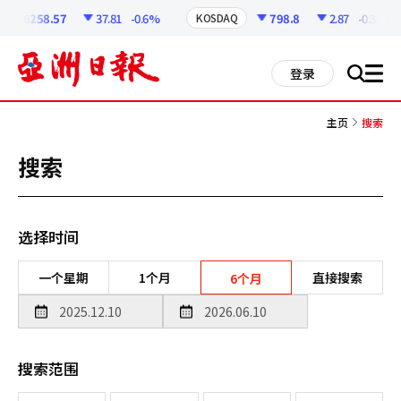
코
인
6258.57
37.81
-0.6%
798.8
2.87
-0.36%
KOSDAQ
정
보
all
登录
搜
men
索
主页
搜索
搜索
选择时间
一个星期
1个月
直接搜索
6个月
搜索范围