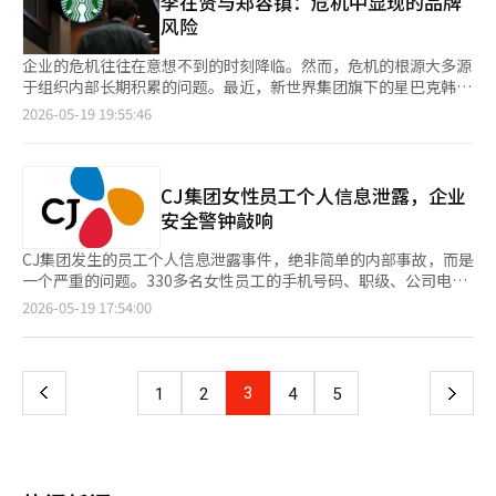
李在贤与郑容镇：危机中显现的品牌
销。 Olive Young代表李宣静表示：“在过去以少数大型和海外品
光。” 凯普卡也没有忘记在济州岛品尝的韩国料理。他说：“钓
制作的，采用韩文设计。曾在拜伦·尼尔森比赛中获胜的选手，如
风险
牌为主的美容市场中，我们发掘了众多中小品牌并共同成长，未来
鱼结束后大约30分钟，我吃了韩国烧烤，真的很好吃。在巡回赛生
老虎伍兹、山姆·斯尼德、杰克·尼克劳斯（均为美国）和厄尼·
将为K-Beauty和K-Lifestyle在海外市场的深入扎根贡献力量。”
活中，日常生活容易重复，但在不同的国家停留并亲身体验当地文
埃尔斯（南非）的名字均以韩文刻在奖杯上。 ◆谢夫勒争取连
企业的危机往往在意想不到的时刻降临。然而，危机的根源大多源
Olive Young美国法人权佳恩表示：“帕萨迪纳店将成为Olive
化，总是令人兴奋和愉快。” 凯普卡在重大赛事中获得了五次冠
冠……‘TEAM CJ’全员出动 今年比赛的最大看点是卫冕冠军、
于组织内部长期积累的问题。最近，新世界集团旗下的星巴克韩国
Young基于在韩国积累的K-Beauty洞察和品牌孵化能力，向全球
军，2022年转战LIV高尔夫，今年重返PGA巡回赛。然而，由于LIV
目前世界排名第一的斯科蒂·谢夫勒（美国）能否成功卫冕。谢夫
因5·18相关的营销争议与CJ集团的个人信息泄露事件看似是两个
2026-05-19 19:55:46
市场展示多样化国内品牌的前进基地。” ※ 本报道经人工智能
高尔夫的影响，他的世界排名降至111位，PGA巡回赛的积分也相
勒在PGA巡回赛上已取得20场胜利，本赛季赢得了美国快递赛的冠
不同的事件，但本质上提出了同样的问题：企业在多大程度上结构
（AI）系统翻译与编辑。
对不足。为了获得只能由顶级选手参加的签名赛事的参赛资格，他
军。在参加的10场比赛中，他全部晋级，并6次进入前五名，展现
性地管理品牌风险。 5·18争议与星巴克韩国，品牌立足于历史之
必须在每场比赛中努力积累积分。 这种情况反而激发了凯普卡的
出压倒性的竞技状态。他在达拉斯度过了青少年时期，并在此比赛
上 星巴克韩国的一则促销文案引发了对5·18光州民主运动和朴钟
热情。他表示：“对我来说，每周都是新的开始。如果有参赛机
中首次亮相PGA巡回赛，常常表达对同样来自达拉斯的传奇高尔夫
哲被酷刑致死事件的联想，受到广泛批评。一些消费者强烈反对，
CJ集团女性员工个人信息泄露，企业
会，我一定想参加。最重要的是，我又重新爱上了高尔夫。不断参
选手拜伦·尼尔森的敬意。 TEAM CJ的选手们也备受期待。金时
认为某些表达唤起了军事政权时期的暴力记忆。随着争议的扩大，
安全警钟敲响
加巡回赛，激烈竞争，努力提升自己的比赛状态，这个过程本身就
沅在本赛季参加的所有比赛中均晋级，并取得1次亚军和2次季军，
郑容镇会长在收到相关报告后，指示进行强有力的应对，新世界集
很快乐。” 他进一步表示：“我感觉对高尔夫有了新的热爱和激
6次进入前十名，状态最佳。他在4日结束的凯迪拉克锦标赛中获得
团宣布解雇了星巴克韩国的首席执行官及相关高管。 此次事件中
CJ集团发生的员工个人信息泄露事件，绝非简单的内部事故，而是
情。重新回到巡回赛生活中，继续挑战并寻找答案的过程让我真心
并列第四名，并在去年CJ杯中取得韩国选手中最佳成绩（并列第
引人注目的部分是郑容镇会长的应对速度。集团总裁亲自关注此
一个严重的问题。330多名女性员工的手机号码、职级、公司电话
享受。” 尽管世界排名跌出前100名，凯普卡仍然是本次比赛的强
15名），表示：“本赛季整体比赛状态和状态都很好，感到满意。
事，并采取了最高级别的人事措施，显示出企业对危机的高度重
号码及照片等信息通过Telegram频道被外部发布，显示出企业安
页
2026-05-19 17:54:00
有力夺冠候选人之一。在PGA巡回赛公布的本次赛事实力排名中，
作为主办方的比赛，我感到更大的责任和动力，期待能延续良好状
视。他并没有将其视为简单的网络争议，而是判断为品牌整体的信
全的脆弱性有多么被结构性地忽视。尤其是泄露的信息与公司内网
他位列第五。巡回赛指出：“在最近参加的六场比赛中，他有五场
态。” 在赛季初表现稍显不佳的林相杰在11日结束的特鲁伊斯特
任问题。 然而，此次争议的本质并不在于是否是简单的“失
可查询的内容一致，这使得外部黑客攻击的可能性相对较低，内部
一
进入前20名，状态良好。” 在本次比赛中，凯普卡将与世界排名
锦标赛中获得并列第五名，成功扭转了局面。曾在2021年和2022
误”。关键在于企业内部的敏感性和验证机制是否正常运作。企业
泄露的可能性更大。 此次事件的本质是“泄露”而非“侵入”。
第一的斯科蒂·谢夫勒（美国）和金时沅一起进行首轮和次轮的比
年连续夺冠，创造韩国人首次在PGA巡回赛卫冕的新历史的李京
沟通中，结果比意图更为重要。如果负责人的意图与消费者的历史
企业安全一直以来主要集中在防范外部攻击。然而，在内部人员利
赛。他表示：“谢夫勒现在是名副其实的世界第一，很多球迷会来
上
3
下
1
2
4
5
勋，去年因腰伤缺席后再次参赛，挑战在自己标志性的舞台上恢复
创伤和不快感无关，那么品牌风险就已经成为现实。 速度竞争下
用访问权限窃取信息的情况下，现有的安全体系便显得无力。实际
为他加油，气氛也会非常热烈。这将是一个很好的机会，可以衡量
名誉。 此外，曾在2018年CJ杯@九桥夺冠的布鲁克斯·凯普卡
的验证系统 尤其是在当今，品牌不仅仅是商品的名称，而是企业
上，该Telegram频道于2023年成立，参与人数约2800人。这表
我目前的实力和位置。我期待这将是一场精彩的比赛。” 本次比
一
（美国）也将参加此次比赛。今年CJ集团赞助的首位PGA巡回赛外
价值观的象征。消费者不仅消费价格和质量，还消费企业的态度和
明这并非短期内发生的事故，而是可能在一段时间内被忽视，进一
赛将于22日至25日举行。冠军将获得500个联邦快递杯积分、两年
籍选手皮尔森·库迪（美国）同样备受关注。库迪曾是前业余世界
哲学。全球品牌在历史、人权和社会问题上的敏感性成为重要的评
步加深了问题的严重性。 泄露的信息性质也不容小觑。由于包含
的巡回赛资格以及当年签名赛事的参赛资格。此外，还将获得下赛
排名第一，本赛季在农夫保险公开赛中获得并列第二名。他是德克
页
估因素。星巴克的争议再次显示了历史问题在韩国社会中的敏感
可识别个人的联系方式、照片和职级信息，二次伤害的可能性很