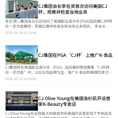
针对使用OTT平台的成年男女进行的问卷调查中，50%的受访者
3月在加利福尼亚州布卢明顿建立了约3600㎡（约1100坪）的西部
引擎优化（GEO）提升数据结构，以确保AI生成回答时品牌和商品
表示每周观看OTT超过4次。其中，40多岁人群占比最高，达
CJ集团会长李在贤首次访问美国CJ
综合物流中心，专门负责美国专属在线商城的配送。Olive Young
信息的准确展示和引用。 CJ온스타일计划以聊天GPT为起点，扩大
60%；其后依次为30多岁（54%）、50多岁（47%）、20多岁
杯，观赛并检查当地业务
计划在此基础上，未来在门店推出在线订单商品的自取服务。此
与多种AI平台的联动。CJ온스타일相关人士表示：“我们将持续提
（45%）和10多岁（32%）。 日均观看时间为59分钟。30多岁和
外，Olive Young还将推出针对美国消费者的专属会员制度，计划
升商品数据和电商功能，以增强基于AI的电商竞争力。” 此外，
20多岁人群分别达到65分钟和63分钟，超过1小时；10多岁、50
李在贤CJ集团会长近日访问了美国职业高尔夫(PGA)巡回赛CJ杯拜
于7月开始推出名为“OY会员”的项目，并在每月的前7天提供折
CJ온스타일今年第一季度的营收为3785亿韩元，同比增长4.5%。
多岁和40多岁人群则分别为57分钟、57分钟和52分钟。 在观看设
伦·尼尔森赛场，观看比赛并检查全球当地业务现状。 李会长于
扣和奖励积分。Olive Young计划在帕萨迪纳店开业后，在上半年
公司计划在第二季度通过粉丝IP（知识产权）和优质商品的竞争力
备方面，智能手机仍是最主要的终端设备。不过，40多岁和50多
24日（韩国时间）访问了美国德克萨斯州麦金尼的TPC克雷格兰奇
2026-05-24 21:16:44
内在洛杉矶再开设一家门店，目标是在一年内在美国开设5家门
继续保持营收增长。 ※ 本报道经人工智能（AI）系统翻译与编
岁人群更倾向于通过电视观看OTT内容；10多岁用户则以平板电
（标准杆71杆）。自2020年因新冠疫情和日程原因将CJ杯移至美
店。初期将以洛杉矶和加利福尼亚州等西部地区为中心，随后扩展
辑。
脑为主要设备，占比达37%。 平台使用率方面，奈飞（Netflix）
国以来，李会长首次亲自到访比赛现场。 当天，李会长在10号洞
到中南部和包括纽约在内的东部主要商业区。Olive Young美国法
稳居首位。30岁以上年龄层中，奈飞使用率均超过90%，10多岁
发球区和18号洞果岭之间设置的接待帐篷内观看比赛。特别是在
人代表权佳恩表示：“我们将努力让尚未熟悉K美容的当地消费者
和20多岁人群则分别为82%和84%。第二位大多由TVING占据，
CJ集团赞助的球员金时沅和林成宰走入10号洞发球区时，他移步
通过Olive Young的线上线下门店发现真正的K美容，并将其融入日
CJ集团在PGA‘CJ杯’上推广K-食品
但40多岁人群中，Coupang Play以42%的占比位列第二。 对于选
到二楼的栏杆处，细心观看他们的开球。 李会长对高尔夫的热爱
常生活。”
择平台的原因，多数受访者将“内容丰富多样”列为首要因素。不
和对韩国球员的支持广为人知。他将济州的九桥和余州的海斯利九
过，Coupang Play用户中，“属于会员福利之一”和“价格合
桥建设成世界级高尔夫球场，并帮助金时沅和林成宰在PGA巡回赛
CJ集团将在美国职业高尔夫（PGA）巡回赛的常规赛事“CJ杯拜
理”成为主要原因。由于Coupang会员无需额外支付订阅费用即
中站稳脚跟。目前，他还在持续支持如裴勇俊、郑贞敏等新一代韩
伦·尼尔森”中，以比比购品牌为主，推广K-食品和韩国饮食文
可观看相关内容，因此在价格竞争力方面具有一定优势。 从主要
国职业高尔夫(KPGA)巡回赛球员。 李会长主导的CJ杯于2017年成
化。 CJ集团于21日宣布，将于20日至24日（当地时间）在美国德
2026-05-22 05:54:00
观看内容来看，电影排名第一，仅30多岁人群将“韩国电视
为国内首个PGA巡回赛正式赛事，并于2020年移至美国。尽管在
克萨斯州麦金尼的TPC克雷格农场举办的“CJ杯拜伦·尼尔
剧”（56%）列为最常观看内容，高于电影。在内容选择标准方
美国初期每年需要更换比赛场地面临困难，但通过与德克萨斯州传
森”中，设立比比购品牌体验区和饮食展位。 今年的活动规模较
面，多数用户会参考话题性与知名度，但10多岁人群更倾向于“自
统的拜伦·尼尔森赛事整合，成功实现了新的飞跃。去年吸引了18
往年有所扩大，并强化了体验型内容。比赛现场将设有“CJ之
行搜索内容”，“话题性·知名度”仅排第三。 另一方面，OTT
万名观众，今年在三轮统计中也吸引了超过11万名观众，成功扎根
家”和两个“比比购展位”。 “CJ之家”将打造为一个以比比购
CJ Olive Young在美国洛杉矶开设首
广告套餐平均使用率达到65%，其中50多岁用户使用率最高，为
当地。 现场的CJ集团相关人士表示：“企业的核心战略是要走向
产品为主题的大型食品储藏室，展示比比购产品、设置拍照区，并
家K-Beauty专卖店
68%。按平台划分，奈飞广告套餐使用率为54%，TVING为
全球市场，这也是长期投资的动力。由于企业的战略方向与体育营
举办新产品试吃活动。在第七洞，将设置一个反映汉江公园氛围的
35%，Coupang Play为12%，Wavve为5%。
销方向一致，因此能够积极利用CJ杯这一全球体育营销平台。”
阶梯式休闲餐饮空间，观众可以在观看比赛的同时享用比比购菜
CJ Olive Young在全球最大的美容市场美国开设首家线下专卖店及
李会长当天还访问了K食品、美容和娱乐体验的全球K生活方式空
单。 还将推出与国内外厨师合作的菜单。美国烹饪节目“铁