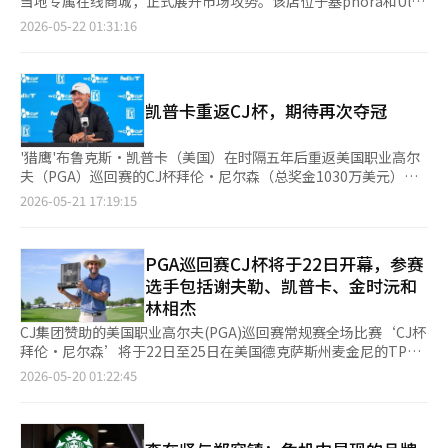
当地专属在线商城，正式展开市场攻势。该店位于塞phora和Ulta
间‘CJ之家’展位，亲自检查了安装情况和品牌进驻现状。 在CJ
厨”冠军博·麦克米伦厨师、纽约韩餐高档餐厅“Atomicus”的
Beauty等品牌的竞争激烈区域，旨在成为韩国独立品牌在美国线
2026-05-22 01:31:16
之家展位现场，以‘美味、时尚、乐趣’为关键词，展示了
朴正贤厨师，以及参加“黑白厨师第二季”的柳永旭厨师等将参与
下市场的先锋。 CJ Olive Young于本月29日（当地时间）在加利
Bibigo产品，并设有CJ Olive Young K-美容体验区、CJ ENM音乐
其中。厨师们将每天推出不同的菜单，使用比比购饺子、泡菜、K-
福尼亚州帕萨迪纳的科罗拉多大道开设“Olive Young帕萨迪纳
内容、ScreenX放映内容、K鸡尾酒品尝、巴黎贝甜烘焙试吃、赠
酱料和炸鸡等食材。 在第十七洞，将提供“抓取即走”的便捷餐
店”，同时推出美国专属在线商城。帕萨迪纳的科罗拉多大道是苹
品发放、拍照区等多种体验活动。 李会长将在比赛结束前完成行
饮菜单，销售以比比购饺子和辣椒酱为基础的原味和辛辣版本的小
果、Lululemon、Tiffany & Co.等全球高端品牌的大型门店聚集
程，随后将于29日（当地时间）访问位于加利福尼亚州帕萨迪纳的
凯普卡重返CJ杯，期待再次夺冠
吃。 还将推出以韩国蒸馏酒为基础的鸡尾酒。CJ集团将通过其高
地，是美国西部的象征性高收入商业区。Olive Young在此建立了
CJ Olive Young美国首家门店及全球首家门店。 与此同时，在李会
端蒸馏酒品牌“Jari”，推出四种使用文倍酒和甘茂酒的鸡尾
一家面积达803平方米（约243坪）的单层大型门店，规模与国内
长的关注下，韩国球员们也在争夺冠军。金时沅在第三轮中减少了
酒。“Jari”是CJ集团与国内小型酿酒厂合作推出的蒸馏酒品牌，
主要商业区的“Olive Young Town”门店相当。 帕萨迪纳店专注
'猎鹰'布鲁克斯·凯普卡（美国）在时隔五年后重返美国职业高尔
3杆，以21个小鸟的总成绩独占领先。世界男子高尔夫排名第一的
预计将在今年下半年进入美国市场。 自2018年以来，CJ集团通过
于K-Beauty展示，拥有包括Mediheal、Toriden、Romand等在
夫（PGA）巡回赛的CJ杯拜伦·尼尔森（总奖金1030万美元），
斯科蒂·舍夫勒（美国，19个小鸟194杆）将在最后一轮与他对
CJ杯向全球市场介绍比比购品牌和韩餐。为运动员提供的餐饮空
内的400多个品牌和超过5000种商品，其中80%以上为K-Beauty
再次向冠军发起冲击。 凯普卡于21日（韩国时间）在美国德克萨
2026-05-21 17:19:15
决。林成宰同样减少了4杆，排名并列第四（17个小鸟196杆）。
间“运动员餐厅”被评为PGA巡回赛中的“最佳餐厅”，成为比赛
和K-Wellness产品。该店将快速反映K-Beauty趋势，每两周更新
斯州麦金尼的TPC克雷格兰奇（标准杆71杆）媒体中心参加CJ杯
※ 本报道经人工智能（AI）系统翻译与编辑。
的代表性内容。 CJ集团相关人士表示：“今年我们准备了更多样
一次货架商品的策划。 店内的“美容实验室”提供利用皮肤扫描
拜伦·尼尔森的官方新闻发布会，他表示：“这是我连续第三周参
的内容和更大的规模，让全球观众能够体验韩国饮食文化，未来也
设备进行自我诊断的“护肤课程”，并提供个性化咨询，服务免
加巡回赛。我喜欢通过连续几周的比赛来建立节奏和状态。很久没
PGA巡回赛CJ杯将于22日开幕，参赛
将持续推广K-食品的魅力。” CJ杯是由CJ集团主办的PGA巡回赛
费。Olive Young独特的“半接待”模式也将在美国市场得到延
有在这个高尔夫球场比赛了，我很期待。希望天气能好一些。”
常规赛事。自2017年作为国内首个PGA巡回赛常规赛事推出以
选手包括谢夫勒、凯普卡、金时沅和
续，确保顾客在自由探索的同时，随时获得专业的美容咨询。 随
对于凯普卡来说，CJ杯留下了美好的回忆。2018年，他在济州岛
来，为国内高尔夫球迷提供了直接观看全球明星选手比赛的机会。
林相杰
着帕萨迪纳店的开业，CJ Olive Young还推出了美国专属的在线商
西归浦市的九桥俱乐部参加CJ杯时，赛前在济州岛海域钓到了超过
之后因新冠疫情将赛事移至美国，自2024年起与有80年历史的
城。Olive Young在加利福尼亚州布卢明顿建立了一个3600平方米
50厘米的巨型黄鳍鲷。凯普卡在比赛的官方新闻发布会上笑着
CJ集团赞助的美国职业高尔夫(PGA)巡回赛常规赛全场比赛‘CJ杯
PGA赛事“拜伦·尼尔森”合并，以“CJ杯拜伦·尼尔森”的名义
（约1100坪）的自动化综合物流中心，将原本需要5至7天的全球
说：“希望黄鳍鲷能带来好运。”最终，他不仅钓到了鱼，还捧起
拜伦·尼尔森’将于22日至25日在美国德克萨斯州麦金尼的TPC
举办。※ 本报道经人工智能（AI）系统翻译与编辑。
商城配送时间缩短至3至5天。此外，在线商城的免邮标准从60美
了冠军奖杯，双喜临门。 回忆起当时的经历，凯普卡表示：“在
克雷格牧场举行。 此次比赛总奖金为1030万美元（约合155亿韩
2026-05-20 01:22:45
元降低至35美元，进一步降低了在线购物的门槛。 同时，Olive
济州岛度过了非常愉快的时光，赢得了冠军，真是一次有趣的旅
元），共有144名选手参赛。冠军将获得500个联邦快递杯积分、
Young将推出类似于韩国“Olive Members”的线上线下整合会
程。从飞往韩国的飞机上开始就很开心。济州岛是一个梦幻般、美
两年的巡回赛资格以及该年度签名赛事的参赛资格。此外，还将获
员“OY Members”，根据会员等级提供差异化的优惠。特别是通
丽而壮观的地方。”他还提到：“钓鱼时非常辛苦，只钓到了一
得下赛季球员锦标赛和主要大满贯赛事的参赛资格。 CJ杯的象征
过“本周品牌”等自有促销活动，全力支持入驻中小品牌的当地营
条。不过，能够在水上享受钓鱼的乐趣，依然是非常愉快的时
性冠军奖杯是根据世界上最古老的活字印刷书籍《直指心体要诀》