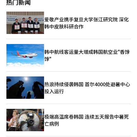
季球员锦标赛和主要重大赛事的参赛资格。※ 本报道经人工智能
热门新闻
萨斯州人，背靠家乡球迷参加此次比赛。此外，活跃于韩国职业高
性。 更大的问题在于，这则文案在外部公开之前，内部验证过程
大。无论是垃圾短信、网络诈骗，还是针对特定个人的犯罪行为，
（AI）系统翻译与编辑。
尔夫（KPGA）巡回赛的裴勇俊也获得了此次比赛的参赛资格，将
中没有受到任何制止。一个营销文案在传递给消费者之前，经历了
都有可能扩散。尤其是女性员工的信息被集中曝光，更是引发了另
与世界顶级选手同场竞技。 ◆‘CJ之家’扩大运营……积极推动
策划、审核、批准等多个环节。如果在这个过程中未能意识到问
一个社会问题。个人信息泄露不仅是数据事故，更直接关系到个人
爱敬产业携手复旦大学张江研究院 深化
地区共生CSR CJ杯作为一个全球体育文化平台，持续扩大宣传K食
题，说明整个组织的敏感性不足；如果意识到了却没有过滤掉，说
安全。 此次事件暴露出韩国企业在安全意识上仍然停留在“外部
品和K文化的角色。特别是去年因有效反映赞助商品牌身份和理念
韩中皮肤科研合作
明验证系统本身存在失败。 最近，企业纷纷投入以社交媒体和移
威胁中心”。大企业花费巨资建立防火墙和安全系统，但在内部访
而获得PGA巡回赛的‘最佳标题赞助商奖’。 CJ集团将在观众广
动平台为中心的实时营销竞争中。为了提高关注度，短小而刺激的
问控制和异常行为检测方面却相对薄弱。员工可查阅的信息范围广
场建立约750平方米（约合227坪）的‘CJ之家’，比去年扩大约
文案层出不穷。问题在于，速度开始压倒验证。这一事件清楚地表
泛，但对谁在何时查阅了哪些信息的监控和控制往往仅停留在形式
20%。今年以‘美味、时尚、趣味’为关键词，增加了增强现实
明，快速反应的内容可能会导致企业整体信任的动摇。 CJ个人信
上。这次事件也可以视为利用这些结构性漏洞的案例。 企业的应
（AR）互动和数字挑战等多种参与型内容。现场将提供包括
息泄露，内部控制的崩溃 另一方面，CJ的案例则揭示了另一层面
对措施也应更加具体和有效。目前，公司方面表示正在准备调查和
韩中航线客运量大增成韩国航空业"香饽
Bibigo产品展示、CJ Olive Young K-Beauty体验区、CJ ENM音
的品牌风险。最近，有消息称CJ旗下女性员工的手机号码、职级、
报案，但在此之前，阻止损失扩散的紧急措施应优先进行。迅速切
饽"
乐内容、ScreenX放映内容、K鸡尾酒品尝、Tous Les Jours面包
公司联系方式、照片等通过Telegram频道被外部发布。公司方面
断泄露渠道和关闭相关账户是基本措施。同时，需为受害员工提供
试吃、商品赠送、拍照区等多种体验机会。CJ Foodville计划在去
表示，正在调查内部人员信息查询和泄露的可能性，并准备向相关
实际支持以防止二次伤害，例如监控服务、法律咨询和举报支持。
年备受欢迎的Tous Les Jours生日派对活动的基础上，首次在此次
机构报告和请求调查。 事件的核心并不仅仅是个人信息的泄露。
仅仅道歉或调查并不足以承担责任。 更根本的改善也是必要的。
比赛中推出‘鹤’品牌，以验证K街头食品的反响。这将继承今年
这显示了在数字时代，企业的核心资产已转变为数据和信任。个人
首先，应加强“最小权限原则”，确保员工仅能访问工作所需的信
2月在2026米兰·科尔蒂纳丹佩佐冬季奥运会期间在意大利米兰运
热浪持续侵袭韩国 首尔4000处避暑中心
信息不仅仅是数字或字符，而是与个人安全直接相关的敏感信息。
息。其次，应建立实时检测大量查询或异常访问的系统。第三，应
营的韩国之家，期待发挥K生活方式综合宣传馆的作用。 为选手和
尤其是手机号码、照片和职级等信息结合时，二次伤害的可能性更
投入运行
制度性地加强内部安全教育和伦理意识。如果没有技术手段与组织
观众提供的Bibigo餐饮将在7号洞和CJ杯的签名洞17号洞运营。在
大。 CJ事件显示，韩国企业的安全体系仍然停留在“防御外部入
文化的变革并行，类似问题将不可避免地再次发生。 调查机关的
7号洞，将以‘厨师餐饮’为主题，日常推出与明星厨师合作的菜
侵”的阶段。大多数企业在外部黑客防范上投入了相当多的资金，
角色也至关重要。像Telegram这样的平台基于匿名性和海外服务
单；在17号洞，将提供强调Bibigo人气产品和辛辣口味的特别菜
但在内部人员风险管理上相对薄弱。内部网络中可查询的信息被泄
器，追踪并不容易。然而，内部泄露的迹象明显，因此需要迅速而
单。谢夫勒曾表示：“去年下了很多雨，度过了艰难的一天，但多
露的迹象，暗示了访问权限管理和异常行为检测系统可能存在漏
严肃的调查。必须彻底查明是个人的越轨行为还是组织的介入。如
极端高温席卷韩国 连续五天报告中暑死
亏了韩餐让我振作起来。” CJ集团还将继续进行全球青少年高尔
洞。 最终，这两起事件看似是完全不同的类型，但显然有共同
果没有确保惩罚的有效性，类似犯罪将很可能继续重复发生。 此
亡病例
夫人才培养和社区贡献的CSR活动。自2017年起开展的‘桥梁儿
点。星巴克的争议是内容验证失败，而CJ事件则是内部控制失败。
次事件再次提醒我们，个人信息保护不仅仅是管理问题，更是企业
童’活动，今年迎来了第九届，参与者为来自北德克萨斯
两者都不是外部攻击，而是源于组织内部系统的漏洞，结构上有相
信任的基础。数据是企业的资产，同时也是与个人生活息息相关的
PGA（NTPGA）和达拉斯地区青少年高尔夫学院选拔的16名青少
似之处。 李在贤与郑容镇，品牌风险的试金石 另一个值得关注的