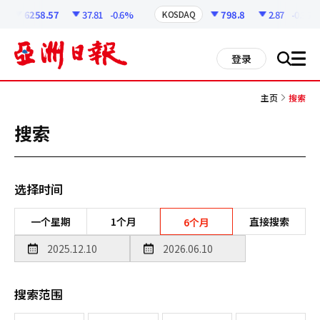
코
인
6258.57
37.81
-0.6%
798.8
2.87
-0.36%
KOSDAQ
정
보
all
登录
搜
men
索
主页
搜索
搜索
选择时间
一个星期
1个月
直接搜索
6个月
搜索范围