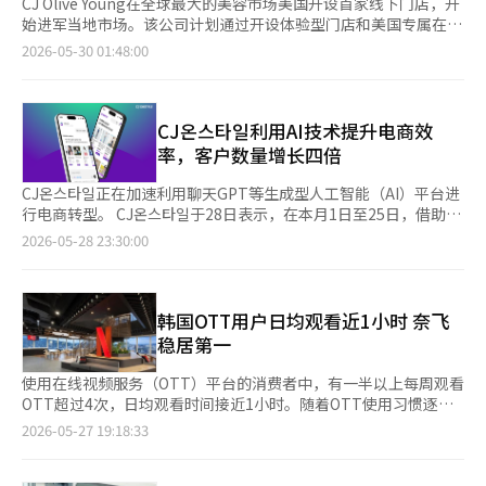
CJ Olive Young在全球最大的美容市场美国开设首家线下门店，开
始进军当地市场。该公司计划通过开设体验型门店和美国专属在线
商城，扩大与当地消费者的接触。根据业内消息，Olive Young的
2026-05-30 01:48:00
首家美国线下门店于29日在加利福尼亚州洛杉矶附近的帕萨迪纳开
业。帕萨迪纳店为单层大型独立门店，建筑面积为803㎡（约243
坪），内有约400个品牌和超过5000种商品，其中80%以上为韩国
本土品牌。门店的设计充分考虑了当地消费者的护肤习惯和皮肤问
CJ온스타일利用AI技术提升电商效
题，产品按美白、保湿、瑕疵管理等皮肤问题进行分类。此外，门
率，客户数量增长四倍
店还将根据K美容趋势的变化，每两周调整一次货架布局。体验服
务方面，Olive Young在门店内引入了使用皮肤扫描仪的自助诊断
CJ온스타일正在加速利用聊天GPT等生成型人工智能（AI）平台进
服务。顾客可以在店内检查皮肤状态，并根据诊断结果获得个性化
行电商转型。 CJ온스타일于28日表示，在本月1日至25日，借助聊
咨询，从而提升品牌知名度和购买转化率。 Olive Young在美国开
天GPT和Gemini等对话式AI平台，应用和网站的访问量比去年1月
2026-05-28 23:30:00
设门店的背景是全球商城消费者数据和K美容的增长趋势。数据显
同期增长了四倍以上。 CJ온스타일在15日推出了专用的聊天GPT
示，Olive Young的全球商城在150个国家的销售中，美国占比超
应用，客户可以在聊天GPT中搜索商品并查看直播信息，然后跳转
过一半。此外，根据食品药品安全处的数据，今年第一季度对美国
到CJ온스타일的官方应用。用户可以询问“请推荐适合送礼的
的化妆品出口额同比增长了40%。在亚马逊美容类前100名中，K
50000韩元的美容产品”或“请推荐今年夏天的雨靴”等问题，从
韩国OTT用户日均观看近1小时 奈飞
美容产品的数量也增加至28个。在开设帕萨迪纳店之前，Olive
而获得相关商品和直播信息的推荐。 目前，CJ온스타일在聊天GPT
稳居第一
Young还对当地员工进行了培训。去年3月，部分当地门店员工曾
的专用应用中已完成对60万个商品的AI优化，计划在年内将适用商
前往韩国学习门店运营和接待技巧。Olive Young在开设线下门店
品数量扩大至100万个。这些数据不仅用于聊天GPT，还将应用于
使用在线视频服务（OTT）平台的消费者中，有一半以上每周观看
的同时，还推出了美国专属在线商城。顾客可以在门店体验产品
自家应用的搜索和推荐服务中。 在自家应用中，AI推荐的效果也开
OTT超过4次，日均观看时间接近1小时。随着OTT使用习惯逐渐
后，通过在线商城进行重复购买。特别是，随着美国配送时间的缩
始显现。CJ온스타일表示，通过对客户的购买、搜索和点击数据进
日常化，不同年龄层在观看设备、平台偏好及内容消费方式上也呈
2026-05-27 19:18:33
短，在线商城的需求预计将增加。原有全球商城的美国配送时间为
行AI分析，个性化推荐商品和视频的结果显示，今年1至4月应用内
现明显差异。 希杰娱乐（CJ ENM）旗下数字营销企业
5-7个工作日，而美国专属在线商城的配送时间缩短至3-5天。免费
推荐区域的交易额同比增长了37%。 自去年以来，CJ온스타일一
Mezzomedia于27日发布的《2026数字生活方式报告》显示，在
配送的门槛也从60美元降低至35美元。为此，Olive Young在今年
直在将商品数据和内容整理成AI易于理解的结构。公司通过生成型