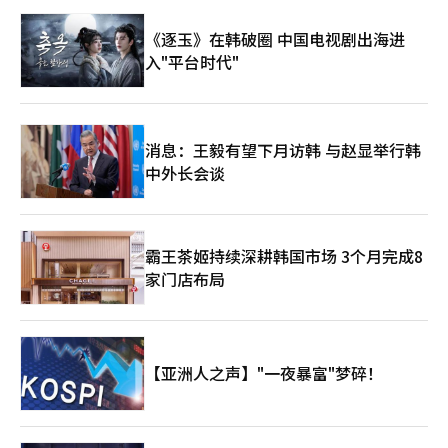
敏感信息。如果不能妥善管理，损失将直接转嫁给个人。 最终，
年高尔夫选手。他们将参与PGA巡回赛选手的一对一指导等辅导项
方面是两位集团总裁的应对方式。郑容镇会长侧重于立即的人事措
此次事件并非CJ集团独有的问题，而是所有企业面临的结构性风
目，并共同体验Bibigo便当。至今，崔京周、林相杰、金时沅以
《逐玉》在韩破圈 中国电视剧出海进
施和公开回应，而李在贤会长领导的CJ则保持相对谨慎的应对基
险。只要不将安全视为生存问题而非成本，类似事件随时可能再次
及汤米·弗利特伍德（英格兰）等人曾参与担任导师。此外，CJ集
调，进行调查和请求调查。尽管风格不同，但两家集团都意识到事
入"平台时代"
发生。如果轻视这次警告，所付出的代价将更加沉重。※ 本报道
团还将推出以地区为基础的新社会贡献项目‘NTPGA奖学金’，
件与品牌信任直接相关。 然而，在品牌风险管理中，重要的并不
经人工智能（AI）系统翻译与编辑。
计划向今年德克萨斯地区的5名高中毕业生各提供1万美元的奖学
仅仅是应对速度。更重要的是结构性改进。分析问题为何发生，并
金。 在比赛的17号洞，还将开展‘小鸟活动’，每个小鸟可积累
在组织层面上进行系统变革，以防止同样的问题再次发生是关键。
1000美元。通过该项目筹集的捐款将捐赠给达拉斯地区儿童青少
如果仅仅停留在追责层面，类似的危机很可能会重演。 如今，非
年及家庭心理健康支持机构Momentous Institute。2024年记录
消息：王毅有望下月访韩 与赵显举行韩
财务风险正在左右企业价值。过去，销售额、市场份额和生产力是
了76个（7.6万美元），去年记录了104个（10.4万美元）的小鸟，
企业竞争力的核心，而现在，个人信息保护、伦理意识、历史敏感
中外长会谈
累计筹集了约18万美元的捐款。这是继承自自1968年开始主办比
性和组织文化等因素决定了品牌价值。实际上，全球投资者也将
赛的达拉斯推销员俱乐部的慈善理念的社会贡献活动。 CJ集团相
ESG和内部控制系统作为重要的评估标准。 最终，李在贤会长和郑
关人士表示：“CJ集团基于‘梦想实现’的理念，持续通过CJ杯
容镇会长都面临着重要的考验。危机之后，如何改变组织和设定标
扩展体育所能带来的积极变化。”并表示：“未来将继续致力于多
准将极大影响未来集团的信任。单靠一次性道歉和人事措施是不够
霸王茶姬持续深耕韩国市场 3个月完成8
样的社会贡献活动和未来人才培养，以实现选手、球迷和社区的共
的。只有在内部控制和组织敏感性上进行实质性加强，危机才能成
家门店布局
同成长，发展成为可持续的全球体育舞台。”※ 本报道经人工智
为体质改善的契机。 品牌不是通过广告创造的，而是通过如何处
能（AI）系统翻译与编辑。
理危机而形成的。这些事件向韩国企业社会传达了明确的信息：品
牌风险不再是附带问题，而是管理的核心议题。※ 本报道经人工
智能（AI）系统翻译与编辑。
【亚洲人之声】"一夜暴富"梦碎！