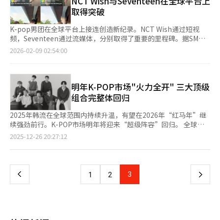
NCT Wish与Seventeen在全球平台上
团也在准备中。HYBE为提高股东价值，首次在K-内容企业中引入
《Ketchup And Lemonade》、吉赛尔的《Tornado》和冬天的
取得突破
每股最低500韩元的分红制度。分红标准也转为反映实际现金创造
《Blue》均由成员亲自参与创作，展现了她们的艺术才华。演唱会
力的自由现金流（FCF），计划将该资金的30%以内返还给股东。
的高潮是aespa独特的“铁味”舞台，包括《Next Level》、
K-pop男团在全球平台上接连创造新纪录。NCT Wish通过短视
※ 本报道经人工智能（AI）系统翻译与编辑。
《Supernova》、《Whiplash》、《Kill It》和《Dark Arts》等
频，Seventeen通过流媒体，分别取得了重要的里程碑。据SM娱
歌曲，尤其是《Girls》和《Drama》的混搭舞台，令观众为之倾
乐消息，NCT Wish去年8月在官方YouTube频道发布
2026-02-09 02:54:00
倒。成功结束香港演唱会后，aespa将于3月7日至8日在澳门银河
的'Chamsamcham'短视频已突破1亿次观看。这是K-pop男团首
竞技场继续巡演，随后于4月4日抵达雅加达，继续其亚洲巡演。※
次在官方账号上达到此成就。视频展示了成员们进行简单游
本报道经人工智能（AI）系统翻译与编辑。
戏'Chamsamcham'的场景。SM娱乐表示：“NCT Wish作为Z世
代偶像，在YouTube Shorts、Instagram Reels和TikTok等短视
明年K-POP市场"火力全开" 三大顶级
频平台上展现了强大的影响力。”Seventeen再次证明了其在流媒
组合完整体回归
体领域的实力。Pledis娱乐宣布，Seventeen第十二张迷你专辑的
主打歌《LOVE, MONEY, FAME》在全球最大流媒体平台Spotify上
2025年韩流在全球范围内持续升温，有望在2026年“红马年”继
的播放量已超过1亿次。截至6日，该曲播放量达1亿5万1537次。
续强劲前行。K-POP市场明年将迎来“超级阵容”回归。 全球最
Seventeen因此新增了第19首累计1亿次流媒体的歌曲。此外，
具影响力的韩国男团防弹少年团（BTS）将于明年春天发行时隔四
页
2025-12-26 20:27:12
Seventeen将于28日和下月1日在香港启德体育场开启世界巡
年的完整体专辑。这是继2022年精选辑《Proof》和釜山演唱会
演“NEW_”的亚洲演出，随后将在新加坡、曼谷、布拉干等地演
《Yet to Come in Busan》以来的首次团体活动。BTS队长RM通
一
出，并于4月4日至5日在仁川亚运主体育场进行收官演出。※ 本报
过粉丝社区平台Weverse直播，与成员J-Hope、JIN等一同分享了
道经人工智能（AI）系统翻译与编辑。
团队近况，并强势预告：“让2026年成为防弹少年团的一年吧，
上
3
下
1
2
真的有大动作要来了。” 韩国女团BLACKPINK也确定将在明年上
半年推出新专辑，这是她们继2022年第二张正规专辑《BORN
一
PINK》后时隔四年的完整体新作。成员Rosé凭借热曲《APT.》入
围明年格莱美“年度歌曲”“年度制作”等三项大奖提名，被视为
页
K-POP歌手首次冲击主要奖项的热门人选。 此外，两组顶流明年