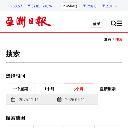
코
인
6258.57
37.81
-0.6%
798.8
2.87
-0.36%
KOSDAQ
정
보
all
登录
搜
men
索
主页
搜索
搜索
选择时间
一个星期
1个月
直接搜索
6个月
搜索范围