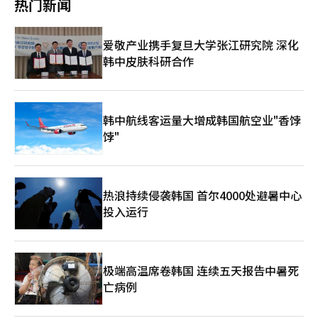
热门新闻
都将开启大型世界巡演。BTS预计将在大型体育场举行演出，
BLACKPINK则将延续今年在高阳开启的“DEADLINE”世界巡
演。 迎来出道20周年的BIGBANG也将重启团队活动。组合已确定
爱敬产业携手复旦大学张江研究院 深化
参加明年4月在美国加州举行的科切拉音乐节。成员G-Dragon在
韩中皮肤科研合作
演唱会上透露：“既然满20岁了，那就该举办成年礼了。目前我们
还算未成年，等到20岁时，计划来一场非常性感的成年礼。”这番
话引发粉丝热议，外界纷纷猜测BIGBANG是否将以完整体形式回
归，并以全新作品或演唱会庆祝出道20周年。 业界普遍认为，三
大顶流团队的回归将带动K-POP市场走出停滞、重新进入增长轨
韩中航线客运量大增成韩国航空业"香饽
道。韩国音乐内容协会秘书长崔光浩（音）表示：“在《K-POP：
饽"
猎魔女团》为K-POP市场注入新活力的背景下，明年将成为是市场
新一轮增长的关键一年。”此外，业内人士对中国“限韩令”进一
步放宽充满期待。崔光浩（音）指出，如果中国市场重新开放，相
关企业预计销售额最高可增长约25%。 电视剧方面，多位知名演
热浪持续侵袭韩国 首尔4000处避暑中心
员的新作将在新年登陆荧屏。由IU、边佑锡主演的MBC新剧《21
投入运行
世纪大君夫人》预定于明年上半年首播。此外，薛景求出演Netflix
惊悚剧《野鼠》，申敏儿主演Disney+奇幻爱情剧《再婚皇后》，
裴秀智则出演Disney+悬疑古装剧《魅惑》。明年韩剧一大特点是
大量源自人气网文、网漫的热门IP集中影像化，引发粉丝高度关
注。 明年跨国合作也将更趋活跃。Disney+将推出韩日合作剧
极端高温席卷韩国 连续五天报告中暑死
《Merry Berry Love》，tvN推出韩日合作综艺《Syncro
亡病例
Game》。随着合作范围从电视剧扩大到综艺、动漫，韩国内容预
计将触达更广泛的全球观众。