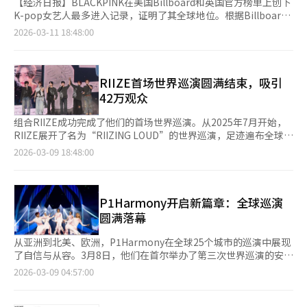
【经济日报】BLACKPINK在美国Billboard和英国官方榜单上创下
K-pop女艺人最多进入记录，证明了其全球地位。根据Billboard
最新榜单，YG娱乐旗下的BLACKPINK迷你三辑《DEADLINE》主
2026-03-11 18:48:00
打歌《GO》在主单曲榜Hot 100中排名第63位，这是团队第11次
进入榜单，也是K-pop女艺人最多的记录。新歌在其他榜单上也取
得了压倒性成绩。Billboard全球（不含美国）榜单上排名第13
位，专辑也进入Billboard 200，成为团队第5次进入榜单。英国官
RIIZE首场世界巡演圆满结束，吸引
方榜单上，单曲Top 100排名第44位，专辑Top 100排名第11位，
42万观众
均创下K-pop女艺人最多进入记录。在专辑销量方面，
《DEADLINE》在韩国Hanteo榜单上首周销量达到177万4577
组合RIIZE成功完成了他们的首场世界巡演。从2025年7月开始，
张，刷新了K-pop女团首周销量记录。外媒对其音乐质量给予高度
RIIZE展开了名为“RIIZING LOUD”的世界巡演，足迹遍布全球
评价。滚石称BLACKPINK回到了最佳状态，Billboard称主打歌
21个地区，包括亚洲和北美。3月6日至8日，他们在首尔松坡区奥
2026-03-09 18:48:00
《GO》是专辑最佳歌曲，也是BLACKPINK的代表作。业内专家认
林匹克公园KSPO DOME举行了巡演的最后一场演出，吸引了42万
为，这次成功证明了成员们成立个人公司和展开个人活动后，完整
名观众，展示了他们强大的票房号召力。此次演出是RIIZE时隔8个
体的IP影响力丝毫未减。在全球流行市场中，K-pop艺人的消费寿
月再次在首尔举办的单独演唱会，吸引了3.2万名观众，甚至开放
命逐渐延长，BLACKPINK凭借坚实的核心粉丝群和大众性占据了
了视线受限的座位。6日和8日的演出通过Beyond Live和Weverse
P1Harmony开启新篇章：全球巡演
不可替代的位置。音乐产业预计，BLACKPINK的专辑发行不仅仅
进行了在线直播，吸引了来自美国、法国、德国、澳大利亚、新西
圆满落幕
是音源收益，还将推动与全球平台和品牌的大型合作伙伴关系扩
兰、芬兰、日本、中国和泰国的观众。7日，全球10个国家的143
展。未来的大规模世界巡演和完整体相关的IP业务若全面展开，其
家影院也进行了现场观看。演出中，RIIZE以27首新曲目填满了2
从亚洲到北美、欧洲，P1Harmony在全球25个城市的巡演中展现
经济附加值将更加巨大。在全球音乐市场争夺有限的超级IP的情况
小时40分钟的演出时间，现场乐队伴奏，音乐编曲充满活力，舞台
了自信与从容。3月8日，他们在首尔举办了第三次世界巡演的安可
下，BLACKPINK的这次回归成绩是K-pop产业整体长期增长潜力
设计多样，令观众目不暇接。成员们在演出中展现了《Bag Bad
演唱会“P1ustage H : MOST WANTED”，为这次长达半年的旅
2026-03-09 04:57:00
和盈利能力的明确指标。※ 本报道经人工智能（AI）系统翻译与编
Back》、《Siren》等充满激情的开场表演，以及通过投影营造出
程画上句号。演唱会以“最想要”为主题，展现了他们与粉丝共同
辑。
水中效果的《Something’s in the Water》，还有《Fame》和
追求的理想。开场视频后，他们演唱了《Black Hole》和《吞噬太
《Combo》等精彩舞台。此外，成员成灿参与创作的《All of