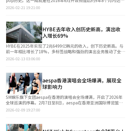
pop历史。这一成就是在2016年6月开设频道后约9年8个月内达成
预发布曲《BANG BANG》，共12首歌曲，涵盖多种风格，并包含
的，显示了她们在全球粉丝中的强大影响力。根据YouTube和YG
2026-02-21 19:21:00
所有成员的个人单曲，拓宽了音乐范围。成员们亲自参与作词，增
娱乐的消息，BLACKPINK的YouTube频道订阅数在前一天晚上7点
加了真诚感。张元英的《8》、Gaeul的《Odd》、李瑞的《Super
31分突破1亿。为此，YouTube向她们颁发了特别制作的“红钻石
ICY》、Liz的《Unreal》、Rei的《In Your Heart》、安宥真的
创作者奖”。YouTube订阅数是衡量艺术家受欢迎程度和粉丝规模
《Force》等个人曲目展现了各自的风格。张元英推荐
的直观指标。自2021年9月超越贾斯汀·比伯成为全球艺术家第一
HYBE去年收入创历史新高，演出收
道：“《8》是一首EDM风格的歌曲，适合想要开心的时候
名以来，BLACKPINK已连续四年保持“YouTube女王”的地位。
入增长69%
听。”Liz表示：“《In Your Heart》是为粉丝DIVE创作的，努力
她们的观看次数同样惊人。BLACKPINK已发布50个观看次数过亿
展现摇滚风格的强劲嗓音。”◆ 李瑞成年，展现全员成年组合的
的视频，其中9个超过10亿次。官方频道的累计观看次数达到411
HYBE在2025年实现了2兆6499亿韩元的收入，创下历史新高。与
成熟 随着李瑞成年，IVE成为全员成年组合。李瑞表示：“这是我
亿次，过去12个月的观看次数为33亿次，显示出在韩国、印度、
前一年相比增长了18%，多标签战略和强劲的演出业务推动了全球
成年后的首次回归，意义重大。我希望永远作为姐姐们的小妹幸福
印度尼西亚、墨西哥和美国等地的广泛人气。这一里程碑为即将于
市场的扩张。然而，由于新IP的初期投资和北美业务重组的费用，
2026-02-13 03:06:00
生活。”Rei称赞道：“在世界巡演中，看到李瑞的舞台表现和表
27日发布的第三张迷你专辑《DEADLINE》带来了极高的期待。专
营业利润下降了73%，为499亿韩元。演出业务是增长的核心。去
情变化，作为姐姐感到自豪。”安宥真解释道：“专辑名
辑发布消息传出后，每天新增超过1万名订阅者，回归热潮高涨。
年，HYBE成功举办了279场全球演出，收入达到7639亿韩元，同
《REVIVE+》意为重燃，象征着IVE的火焰再次燃起。”Liz表
时隔三年，BLACKPINK将以完整阵容回归，新专辑
比增长69%。凭借这些成就，HYBE在公告牌顶级推广商中排名全
示：“我们尝试了新的风格，获得了很多喜爱。希望成为让人期待
《DEADLINE》收录了包括主打歌《GO》在内的五首歌曲。YG表
球第四，并在Circle Chart中保持了30%的市场份额，证明了其强
aespa香港演唱会全场爆满，展现全
的艺术家。”预发布曲《BANG BANG》发布后迅速登上Melon
示，这张专辑充满了“无法重现的最佳时刻”。BLACKPINK的成
大的IP实力。收益下降是为未来采取的预先措施。多个全球新人如
球影响力
Top 100第二名，显示了不减的人气。安宥真谦虚地说：“能与优
功展示了与YouTube平台的有机成长模式。她们在2021年与
日本的AOEN和韩国的CORTIS出道，初期成本集中，北美管理业
秀的艺术家竞争是荣幸，与同公司艺人一起受欢迎感到高兴，希望
YouTube合作举办了首场线上演唱会《THE SHOW》，并在2022
务也确认了约2000亿韩元的会计损失。HYBE将此定义为提高会计
SM娱乐旗下女团aespa在香港的演唱会全场爆满，开启了2026年
这张专辑能证明IVE自己。”张元英也表示：“希望更加珍惜与粉
年通过《PinkVenomChallenge》与全球粉丝互动，引领了新的
透明度和减少波动性的体质改善，预计今年将实现盈利增长。超级
全球巡演的序幕。2月7日至8日，aespa在香港亚洲国际博览馆举
丝的时间，通过音乐节目与DIVE深入交流。”IVE计划从4月起在
粉丝文化。YouTube表示，将继续通过全球影响力和广告、订阅两
粉丝平台Weverse通过运营效率化实现了年度盈利，奠定了收益多
办了“2025 aespa LIVE TOUR - SYNK : aeXIS LINE”演唱会，门
2026-02-09 19:27:00
马来西亚、日本、澳大利亚等地展开世界巡演。出道六年，IVE不
大引擎助力艺术家成长。全世界都在关注BLACKPINK如何利用“1
元化的基础。2026年，防弹少年团（BTS）将于3月20日发行正规
票一经开售便售罄，显示了其强大的全球人气。演唱会以迷你6辑
惧变化，持续成长的“重燃”能否再次点燃全球粉丝的心，备受关
亿订阅者”的强大平台力量，用新专辑创造新的纪录。
5辑《ARIRANG》，并在全球34个城市进行82场演出，创下历史
主打歌《Rich Man》开场，接着演唱了《Drift》、《Angel
注。※ 本报道经人工智能（AI）系统翻译与编辑。
最大规模的世界巡演。日本和中东地区的额外演出也已预告。此
#48》和《To The Girls》等新歌，观众热情回应。成员们的个人
外，继猫眼成功之后，新的全球女团和由莱恩·泰德参与的北美男
舞台也备受瞩目，卡琳娜的《GOOD STUFF》、宁宁的