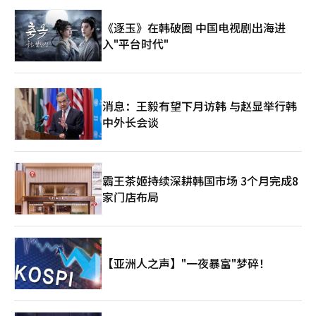
《逐玉》在韩破圈 中国电视剧出海进
入"平台时代"
消息：王毅有望下月访韩 与赵显举行韩
中外长会谈
霸王茶姬持续深耕韩国市场 3个月完成8
家门店布局
【亚洲人之声】"一夜暴富"梦碎！