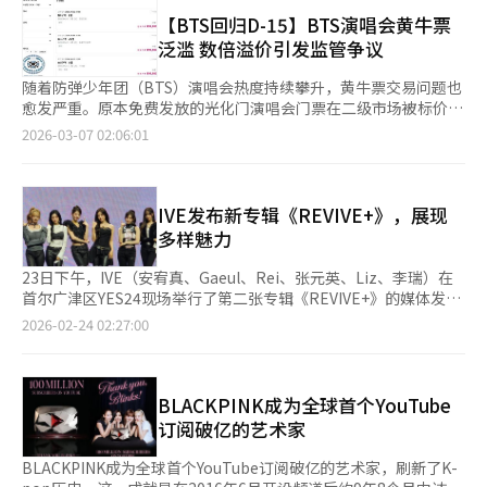
阳的孩子》，迅速点燃了现场气氛。接着，他们表演了
You》韩文版首次公开，Anton制作的《9 Days》结尾曲和
《DUH!》、《Scared》和《Before The Dawn》等歌曲，展现了
【BTS回归D-15】BTS演唱会黄牛票
《Impossible》开场曲也首次亮相，展现了成员们的努力。演出
年轻的活力。现场乐队的完美配合使音乐更加灵活，成员们的现场
泛滥 数倍溢价引发监管争议
结束时，RIIZE回顾了他们的旅程，表示：“在世界巡演中，我们
演唱实力也为演出增色不少。自由穿梭于舞台的表现和与粉丝的互
感受到无论走到哪里，粉丝Breeze都在我们身边。”他们感谢粉
动打破了艺术家与观众之间的界限。成员们的个人舞台展现了他们
随着防弹少年团（BTS）演唱会热度持续攀升，黄牛票交易问题也
丝和工作人员的支持，并表示：“我们会继续努力，让RIIZE的世
的独特魅力，丰富了演唱会的叙事。Theo在演唱《二十五，二十
愈发严重。原本免费发放的光化门演唱会门票在二级市场被标价数
界更加精彩。”三天的演出中，粉丝们手持象征RIIZE的橙色灯
一》前，感谢粉丝的支持，并希望这段记忆能留在大家心中。演唱
十万韩元（约合人民币469元），而将在高阳举行的《阿里郎》演
2026-03-07 02:06:01
光，举办了多种活动，包括闪光活动和标语展示，表达了对RIIZE
会还首次公开了他们的首张英文专辑《EX》中的歌曲，以及即将
唱会门票价格甚至逼近100万韩元。业界指出，演唱会门票逐渐演
的支持。成员们也以动画《Sealook》的OST《Happy! Happy!
发行的迷你9辑《UNIQUE》的新曲。成员们对新专辑充满期待，
变为牟利工具，并质疑政府在黄牛票交易平台监管方面仍缺乏有效
Happy!》作为回馈。※ 本报道经人工智能（AI）系统翻译与编
表示希望粉丝们多多支持。演唱会在《Countdown To Love》、
措施。 6日，社交网络服务（SNS）上充斥着大量兜售BTS演唱会
辑。
《Play Harmony》和《SAD SONG》等歌曲中结束，充满了不竭
门票的帖子，甚至连免费发放的光化门演唱会门票也成为交易对
IVE发布新专辑《REVIVE+》，展现
的能量和紧密的联系。P1Harmony在全球巡演中展示了无限的成
象。其中，在X（原推特）平台上，通过简单关键词搜索即可轻易
多样魅力
长潜力，如今他们将以新专辑《UNIQUE》开启新的篇章。※ 本报
找到大量转让门票的信息。 与此同时，4月9日至12日在高阳举行
道经人工智能（AI）系统翻译与编辑。
的“BTS世界巡演《阿里郎》in 高阳”演唱会门票在二级市场价格
23日下午，IVE（安宥真、Gaeul、Rei、张元英、Liz、李瑞）在
持续上涨。该演唱会官方票价为19.8万至26.4万韩元，但在黄牛市
首尔广津区YES24现场举行了第二张专辑《REVIVE+》的媒体发布
场上价格已上涨至数倍。 在韩国大型门票转让平台Ticketbay上，
会，宣布华丽回归。这张专辑是IVE时隔三年的新作，讲述了
2026-02-24 02:27:00
也能轻易找到相关门票。平台上部分门票标价高达39万至99.9万韩
从“我”到“我们”的故事，展现了从“公主”形象到大胆转变的
元，是官方票价的两至三倍。 值得注意的是，Ticketbay自今年1
尝试。◆ 如“黑洞”般的魅力，大型表演震撼全场发布会的亮点
月起引入单张门票交易价格上限（100万韩元以下），但部分卖家
是主打歌《BLACKHOLE》的舞台表演。该曲以电影《星际穿越》
将价格设定为99.9万韩元，以接近上限的方式规避限制。业界认
为灵感，结合了宏伟的声音和洗牌节奏，展现了宇宙观。 成员们
BLACKPINK成为全球首个YouTube
为，仅依赖形式上的价格限制难以有效遏制黄牛交易。 文化体育
与数十名舞者一起展示了大型表演，舞台设计和精准的舞蹈展示了
订阅破亿的艺术家
观光部长崔辉永此前将黄牛票问题称为“文化产业的长期顽疾”，
IVE在表演上的成长。Liz表示：“我们准备了从未展示过的内
并表示将加强打击力度。
容。”安宥真补充道：“Kpop的魅力在于团体舞，这次我们专注
BLACKPINK成为全球首个YouTube订阅破亿的艺术家，刷新了K-
于此，想展示更好的自己。”专辑包括双主打《BLACKHOLE》和