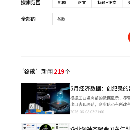
搜索范围
标题
正文
标题+正文
全部的
‘谷歌’
新闻
219
个
5月经济数据：创纪录
根据工业通商部的数据显示，尽
出口表现强劲，企业信心有所改善
来，出口额连续三个月超过800
2026-06-08 03:21:00
同比增加169.4%，创下月度历
公司在人工智能（AI）数据中心
企业领袖齐聚会见黄仁勋
高带宽内存（HBM）等高附加值