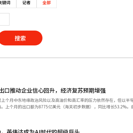
关键词
记者
全部
搜索
的出口推动企业信心回升，经济复苏预期增强
管上个月中东地缘政治风险以及高油价和高汇率的压力依然存在，但以半
。上个月的出口额为8775亿美元（海关初步数据），同比增长53.2%。
亿美元。推动出口增长的主要因素是半导体。上个月半导体出口额达到371
史最高纪录。半导体在整体出口中的比重首次超过40%，达到42.3%。美
的投资扩大被认为是直接原因。谷歌、微软、Meta等公司积极构建AI基础
，英伟达成为AI时代的超级巨头
半导体的需求激增。受AI服务器用SSD需求增加的推动，计算机出口也飙升