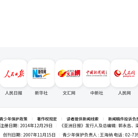
使用机会。这一做法将人工智能视为市民的基本能力，而非特定企业或专
页
了此次H轮融资，成为“战略基础设施合作伙伴”，获得了股份。投资金
时代，不会懂编程的人不再是文盲，而是无法利用人工智能的人可能成为文
内存供应，扩展到为克劳德提供定制AI芯片的代工服务。安特罗皮克在
人工智能的城市。 市民能够利用人工智能，企业才能成长；企业成长，投
辑芯片供应中发挥着核心作用”，这为此提供了依据。 ※ 本报道经人工智
集。城市的竞争力最终取决于人才生态系统的竞争力。 首尔应成为韩国人
为国家目标。政府投入巨额预算，推动人工智能产业的发展，全球企业也开
尔建立全球首个人工智能校园，进一步提升了对国内人工智能生态系统的期
工智能竞争最终是城市的竞争。 美国人工智能竞争力的中心不是华盛顿，
是北京和深圳；英国的人工智能竞争力中心是伦敦。韩国也应以首尔为中心
才、资本和信息最集中的地方。在人工智能时代，首尔的角色将愈加重要。
应成为人工智能金融中心，江南应成为人工智能创业中心，弘陵应成为人
个将这些区域连接起来的庞大人工智能创新带。 首尔市需要做的不是建造
企业。 在这样的连接网络上，新的产业和新企业才能诞生。 吴世勋市长
下任市长继续，重建也可以由其他市长接手。 然而，将首尔打造成全球人
，将可能错失良机。 如果首尔成为人工智能之都，韩国将成为人工智能强
人民日报
新华社
文汇网
中新社
人民网
选举再次给予吴世勋市长机会。现在，他必须将这个机会转化为未来。 :SW
勋市长最大的强项是经过验证的行政经验。他担任首尔市长已有十多年，最了解首
内顶尖大学、研究机构、初创企业和金融机构的集中地，最近首尔市发布
阶梯政策，将人工智能提升为城市增长战略的核心议题，意义重大。 Weak
青少年保护政策
著作权规定
读者提供新闻线索
新闻稿件投诉负
过度集中于房地产和交通问题的结构。人工智能战略可能被视为多项政策中
注册日期 : 2014年12月29日
《亚洲日报》发行人及总编辑 : 郭永吉、
|
研究能力与创业和产业化之间的连接结构仍然较弱，大学、企业和投资生
创刊日期 : 2007年11月15日
青少年保护负责人 : 王海纳 电话 : 02-739
|
|
tunity (机会) 现在是首尔挑战全球人工智能之都的最佳时机。政府正在