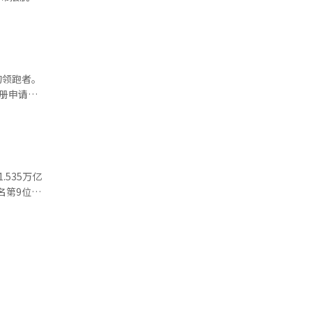
代，它是工
读、总结和重
，台积电的
的中心；而
讨论的超越
供应之间的
过去的成
引用哪些信
，没有依赖
联网时代，
会上，获
IT投资
于，首尔仍
。 然而，
改了与
的领跑者。
受到抑制。
升市民生活
的独特报道
注册申请草
。 这些
。 也可以
任务执行方
体（内存）
与人工智能
者能够进行
市”的愿
滥，信任变
据了优势。
为470亿
这一变化是
政策，而是
而，快速
企业的新需
更要成为
内容到知
主要产品包括
能行政，创
.535万亿
全球媒体的
盟网络安
着每台机
能的奇迹来
名第9位的
何仍然必
被分类为严
特罗皮克
对AI
领全球人工
多的报道。
幅波动。一
经拥有了优
、微软
的医院、金
了对美国
，但创新依
，投资者
就是AI革
接起来。
环。 吴世
。此次H轮
应用环境，
 三星