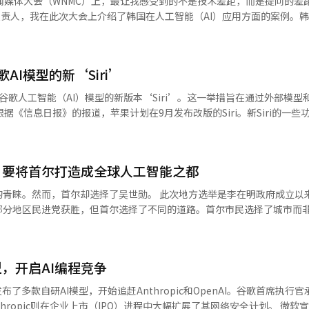
闻媒体大会（WNMC）上，最让我感受到的不是技术差距，而是提问的差距
价为何会下跌呢？原因在于“指引”，即未来业绩
负责人，我在此次大会上介绍了韩国在人工智能（AI）应用方面的案例。
对第三季度AI芯片的销售预期为160亿美元，但市场预期为172亿美元，
闻编辑室也积极引入AI来提升翻译、自动化和内容生产力。亚洲经济也在
韩国股市在5日盘中暴跌超过6%，对全球股市产生了较大冲击。 “博通震
体验。 然而，在大会现场，世界各地媒体所面临的困惑却在于其他方面。
待有多么巨大，以及对泡沫的担忧有多么深刻。“即使同比增长两倍，仍
时，世界顶尖媒体却在问“在AI时代，媒体应该成为什么”。 在为期三天
人雷·达里奥（Ray Dalio）在6月
AI模型的新‘Siri’
文章摘要和翻译自动化。他们谈论的是用户体验、个性化、代理、信息结
：“所有伟大的技术创新都会产生泡沫，没人能准确预测。”他指出，像过
中心话题，但讨论的核心却不是技术，而是新闻业。 最令人印象深刻的变化
谷歌人工智能（AI）模型的新版本‘Siri’。这一举措旨在通过外部模型
他进一步指出：“泡沫在于人们试图将财富转化为现金的那一刻会破裂。
度教徒》正在将一篇文章重构为多种形式。读者可以通过200字的摘要阅
带来的未来可能性中，但总有一天，他们会开始要求实际收益，而无法满
通过音频说明来听。重要的不是文章本身，而是读者所希望的方式。 瑞典
将数十年来积累的文章档案转变为互动服务。读者不再在搜索框中输入单词，而
部分功能。 B200是英伟达的黑威尔系列数据中心用AI半导
内出现了AI投资热潮。主导力量是美国的大型科技公司。被称为‘超大规模
 搜索正在转变为对话。 印度《Scroll.in》更为有趣。他们并不将文
成型AI服务的高性能芯片。苹果希望在新Siri中结合外部AI基础设施
得主导权，投入了巨额资金。代表性企业包括Meta平台、微软（MS）、
研究平台，提供时间线、知识图谱、人物关系图、事件集群和自动生成的
：要将首尔打造成全球人工智能之都
~2030财年的资本支出（CAPEX）合计预计达到5.3万亿美元，折合人民币
题的工作空间。 德国伊彭数字（Ippen Digital）展示了在地方选举
上共同构建下一代苹果基础模型（AI基础）。双方当时表示，该模型将支持今
，必须在AI业务中盈利。部分资金可以通过贷款或增发股票获得，但基本
的青睐。然而，首尔却选择了吴世勋。 此次地方选举是李在明政府成立以
关键不在于生产量，而在于按地区、社区，最终按个人定制新闻。 全球媒体
 苹果在生成型AI竞争中被认为反应迟缓。Siri的升级功
的收益低于预期，原定的CAPEX计划将受到影响。那些因模糊期待而购买
部分地区民进党获胜，但首尔选择了不同的道路。首尔市民选择了城市而
者体验的竞争。 此次大会上最令人印象深刻的案例是德国通讯社dpa。 d
将能够在新iPhone发布时再次强调
的背后，既有对过去几年吴世勋市长施政的评价，也有对未来的期待。 然
成果不是结束，而是开始。” 他们公开的dpa IQ与传统新闻服务完全
内处理和外部云利用相结合的方式来推出新Siri。※ 本报道经人工智能（
导体。对英伟达的GPU和博通的网络芯片的需求急剧增加，三星电子、SK海
吴世勋市长现在面临着首尔历史上最重要的问题：首尔未来将如何发展？
则将文章中的事实、背景、关系和数据结构化，以便AI可以直接利用。 AI
股价飙升，正是因为这些超大规模企业的“购买力”存在。 最终，投资者最关
当然，这些都很重要，但仅靠这些是不够的。 人工智能如今已不仅仅是一
时间线，并实时获取相关人物、过去的文章和最新更新。 这是基于事实的单位
型，开启AI编程竞争
周期是否可持续。如果如泡沫论者所言，超大规模企业面临生存危机，巨
的文明变量。吴世勋市长在选举过程中提出了“人工智能领先城市首尔”
I生产内容时，dpa则在思考在AI时代媒体应该成为什么。 值得信赖的信
需求可能会下降。如果数百兆元的半导体购买需求减少，市场将受到重大
，首尔市已经宣布了“物理人工智能领先城市”的愿景，计划将整个城市
来最接近的样子。 奥地利地方报纸《克莱纳·蔡通》（Kleine Zeitun
上发布了多款自研AI模型，开始追赶Anthropic和OpenAI。谷歌首席执行
导体企业股价都会大幅下跌，这正是原因所在。 那么，半导体超级周期将持
泽主张，应该将AI视为新的读者。 在过去15年中，媒体为谷歌优化内容
pic则在企业上市（IPO）进程中大幅扩展了其网络安全计划。 微软宣布摆脱对