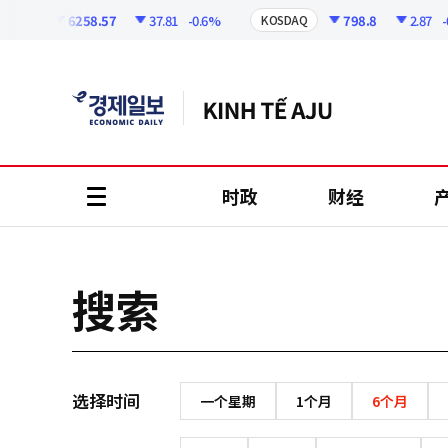
코
인
6258.57
37.81
-0.6%
798.8
2.87
-0.
SPI
KOSDAQ
정
보
时政
财经
all
menu
搜索
选择时间
一个星期
1个月
6个月