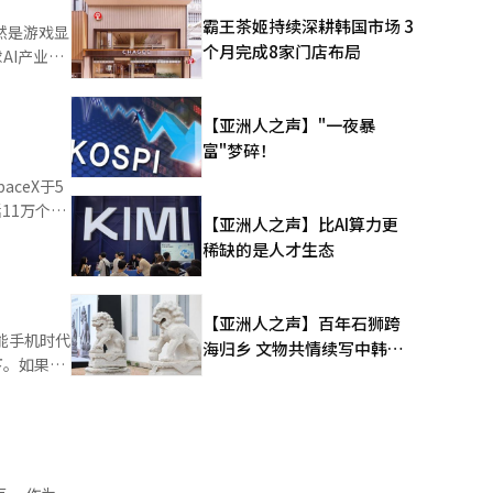
增加
霸王茶姬持续深耕韩国市场 3
创下历史最
个月完成8家门店布局
AI产业的
0亿美元，
前，产业研
内企业在
的强劲表现
【亚洲人之声】"一夜暴
数
富"梦碎！
达的AI基
。环比上涨
涨5.8
流畅的辅助
11万个英
，过于乐观
【亚洲人之声】比AI算力更
企业的生产
稀缺的是人才生态
器学习。当
00亿美元
，达到全球
本上升的副
一局面。
早。中央大
【亚洲人之声】百年石狮跨
心，提供超过
号还为时尚
能手机时代
前，全球数
海归乡 文物共情续写中韩人
可能会再现
下。如果说
文新篇
能（AI）
因此，博通
件和开发者
13%。这
增长48%和
，此次访韩
第三季度的