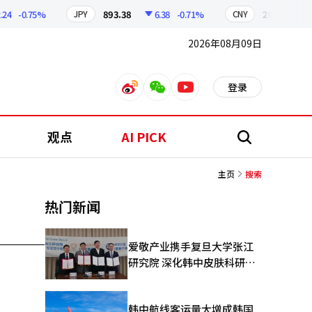
4
-0.75%
893.38
6.38
-0.71%
209.17
1
JPY
CNY
2026年08月09日
登录
weibo
weixin
youtube
观点
AI PICK
搜
索
主页
搜索
热门新闻
爱敬产业携手复旦大学张江
研究院 深化韩中皮肤科研合
作
韩中航线客运量大增成韩国