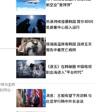
航空业"香饽饽"
热浪持续侵袭韩国 首尔4000
处避暑中心投入运行
极端高温席卷韩国 连续五天
报告中暑死亡病例
《逐玉》在韩破圈 中国电视
剧出海进入"平台时代"
导体为主的
自3月以
6亿美元，
消息：王毅有望下月访韩 与
国大型科技
赵显举行韩中外长会谈
设施，导致
至418亿