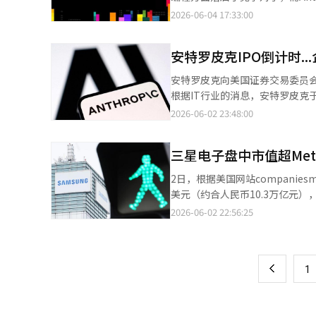
续到何时？AI泡沫一旦破裂，半导体超级周期是否也会随
的真正任务。 汉江的奇迹已经结
索引擎优化（SEO），并为点击竞争。
OpenAI的依赖……发布七款MAI模型 据IT行业消息，微软在6月2日至4日于旧金山举行的Build 2026
2026-06-04 17:33:00
常坚实。AI泡沫并不意味着AI
业化的中心；在1980年代，通
构文章。 AI已经成为读者。 
发布了七款自研AI模型。这一举措被视为
魏哲家董事长也表示：“要满足（
在2000年代后，它则成为数字
SEO的，是答案引擎优化（AEO
Thinking-1是一个拥有35
差距将持续存在。 对半导体周期的分析也支持这一观点，认为与过去不同。过去PC时代的半导体周期大约为4~5年。
功并不能保证未来。 世界现在
安特罗皮克IPO倒计时..
息，信任哪些媒体，成为新的竞争
其他模型的蒸馏。 在SWE Bench Pro编码基准测试中，该模型与Claude Opus 4.6的水平相当。专注于编码的MAI-
由于DRAM等半导体的主要需求
平台和通信网络是竞争力；而在
得最大掌声的演讲来自《纽约时报》
Code-1已在GitHub和VS Co
安特罗皮克向美国证券交易委员会（
→内存价格上涨→供应增加→需
然停留在过去的成功公式中。 
他提醒人们，AI公司最终是基于
OpenAI的合同，设定了收益分配上限，并终止了独占销售权
根据IT行业的消息，安特罗皮克于
三星能够成为DRAM的强者，正是因为
质量所必需的工作，但仅靠这些无
开始的。” 现场直接接触到的人证
官桑达尔·皮查伊在接受《纽约时
案。股票数量和发行价格尚未确定，上市的时间
虽然比PC时代缩短，但仍然经历
2026-06-02 23:48:00
城市已经将人工智能作为城市未
重新排列。 但无法生产。 大会
面，我们目前确实有些落后。” 谷歌在Google I/O大会上推出了每月100美元的开发者订阅层，采用低价策略。皮查
特罗皮克已聘请负责谷歌2004年IPO的威
的需求呈现出一定的增长和下降模式。 然而，进入AI时代后，半导体周期显著变化。波动幅度逐渐
人才的争夺。 首尔也不能再满足
更多报道的技术。 随着AI的泛
伊表示，尽管谷歌在一次性网页
通过H轮融资筹集650亿美元，企
加紧凑。未来资产证券分析的数据
景，计划将人工智能技术应用于
得更加珍贵。 从马赛归来，我得
他提到与Anthropic的合作关系，分
三星电子盘中市值超Met
美元，较去年100亿美元的年收入实现了爆炸性增长。 9650亿美元的
由于AI驱动的半导体需求激增所
将整个城市打造为创新平台的宣言
的引入并不意味着领先。 全球媒
进程中扩大Glasswing项目至150个机构 Anthropic宣布将其Glasswing项目扩展至15个国
OpenAI，创下了AI企业中的
求也改变了周期本身。 更重要的是，AI仍在不断进化。以LLM为代表的AI领域已开始扩展到物理领域（物理AI）。
一个人工智能最有效运作的城市
2日，根据美国网站companies
识。 从读者到代理。 再从自动
领域包括电力、公共事业、医疗、
大型语言模型“克劳德”系列和编程助手“克劳德代码”。 安特罗
VIP资产管理公司总裁金振国表
业者来到首尔体验人工智能生态
美元（约合人民币10.3万亿元），
方向是显而易见的。 这个方向不
全机构ENISA和Octa等。初步约
于结构性问题。OpenAI尚未
器人将使用多少个GPU、CPU和
实现增长。 首尔的竞争力不在于
特斯拉（1.561万亿美元）差距仅为
要的方向。 或许韩国媒体现在需
2026-06-02 22:56:25
页
重或致命。 ※ 本报道经人
有望成为首家在公开市场上市的AI企业。 安特罗皮克的盈亏平衡目标定在2028年，比OpenAI
泡沫的担忧将继续存在。每当出
智能竞争的硅谷力量最终来源于人
前仍居全球首位，为5.434万亿美元
※ 本报道经人工智能（AI）系统
此在财务健康方面也获得了积极评价。 埃隆·马斯克的SpaceX也将在6月4日开始路演，计划筹集
些超大规模企业可能会被淘汰，部分
秀的资产。 首尔大学、高丽大
（3.42万亿美元）和亚马逊（2.81万亿美元）依次排名第2
一
标企业价值为1.75万亿美元。安
伟大的技术创新总是伴随着泡沫
融机构和研究机构也集中在首尔。
元）、沙特阿美（1.763万亿美元）依次排名第6至第8位。 SK海力
IPO市场活跃的期待。 高盛预计，如果SpaceX、OpenAI和安特罗皮克等大型交易得以实现，今年投资者主导的美国
然存在。AI时代也不例外。我们
上
提供资金，行政部门提供支持，
1
万亿韩元，排名由第12位暂时下
IPO融资额将达到创纪录的1600亿美元，约为前一年的四倍
命和创新时代“成功投资之道”。
首尔大学的研究应直接转化为创
2023年8月向安特罗皮克投资
勋候选人在选举过程中提出了“
融资后，企业价值飙升，证券市场预