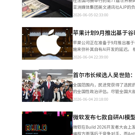
在法国马赛举行的第77届世界新
预期为160亿美元（同比增长200%），表现极为强劲。 那么，股
亚洲媒体集团英文通讯社AJP的
的预期未能达到市场的期待。博通
吸收AI速度最快的国家之一。新
2026-06-05 02:33:00
对此进行了评估。博通的震荡也使得
理的服务、流动内容和预测型用户
荡”生动地展示了市场对AI的期
媒体仍在问“AI能自动化什么”
场的期望”，这表明了市场对AI热潮的高度期待。 全球最大对冲基金桥水基金创始
苹果计划9月推出基于谷歌
论中，人们不再讨论提示工程、
3日接受彭博电视台采访时提到
及独特报道的价值。 AI仍然是
苹果公司正在准备于9月推出基于
网一样，AI创新中也存在泡沫。
章为中心思维的解构。 印度《印
施来弥补其自有AI开发的延迟。 根据《信息日报》的报道，苹果计划在9月发布改版的Siri。新Siri的一些功能将基于
资者正在将资金投入到AI创新所
章，也可以以问答形式阅读，或
谷歌的Gemini模型运行。 苹果正在推动将一些计算负担较重的Siri功能转移到谷歌云上处理。《信息日报》指出，苹
2026-06-04 22:39:00
的企业将会在竞争中被淘汰。 达里奥的观点是自去年以来反复提出的“AI泡沫”的代表性论据。简单来说，就是：
（Bonnier News）正在
果计划利用谷歌云中的英伟达B200芯片来运行Siri的一
“在过去的2~3年中，全球范围
题。然后，媒体的文章会给出答案。
体，适用于大规模语言模型推理和生
据中心运营企业为了在AI时代获
阅读材料，而是利用AI构建一个
首尔市长候选人吴世勋
复杂的命令处理和响应质量。 此次报道与苹果和谷歌的AI合作趋势密切相关。苹果和谷歌在1月达成协议，计划在谷
母表（谷歌）。这四家公司的2025
为学者和研究者提供深入探讨特定议
歌Gemini模型和云技术基础
万亿元。 要维持如此巨额的投资
全国范围内，民进党获得了选民
产超过4000篇文章的案例。但
更个性化的Siri等苹果智能功能（苹果的生成型AI功能集合）。
收益才能承担支出。如果AI带来
的全国性政治评估。尽管全国大
行文章生产的竞争。 他们在进行读
能也因延迟而成为iPhone AI战略的核心任务。 如果新Siri在9月如期推出，苹果
者也不得不改变想法。” 对AI泡沫的担忧延伸至半导体行业。Meta、亚马逊、微软等超大规模企业的巨额资本支出
择了竞争力而非政治。这一选择
2026-06-04 20:18:00
总监阿斯特里特·迈尔表示：“新闻
其AI功能。苹果正在准备通过设备
（CAPEX）最终是为了购买半
意义不仅仅在于再次担任市长。
统新闻通讯社提供文章，但dpa
翻译与编辑。
造AI芯片所需的HBM等产品的业绩和
汉江开发？还是交通网络扩展？
问dpa IQ，请求特定事件的
微软发布七款自研AI模
心的问题是AI驱动的半导体超级
是决定国家竞争力和城市竞争力
单位。 许多媒体在思考如何利用A
计划可能会被打乱，半导体购买
工智能阶梯”等主要承诺。此外
施。 或许这就是AI时代新闻产业未
微软在Build 2026开发者大会
出现对AI泡沫的担忧时，美国和韩国的半
智能的实证舞台。 首尔现在不仅要超越韩国的首都，更要梦想成为全球人工智能之都。这是此次选举赋予吴世勋市长
步。 数字总监塞巴斯蒂安·克劳
编程方面落后于竞争对手，而Anthro