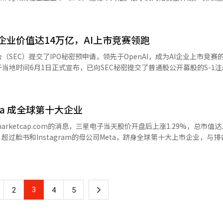
之下滑？ 对此也存在不同的看法。支撑这一观点的逻辑也非
束，现在需要创造人工智能的奇迹。 首尔是韩国发展的象征。 在1960年
 但现在，ChatGPT、Perplexity、Copilot和谷歌AI模式正在阅
开发者大会上，
能够实现的创新有限，AI驱动的半导体需求将以惊人的速度持续增长。最近
过奥运会向世界展示了自己的名字；在1990年代，它成长为金融和服务业
按照他的说法，未来可能会存在为人类和为代理人分别设计的网站。 他们所
减少对OpenAI等外部模型供应商长期依赖的战略。 核心模型MAI-
AI芯片相关的）客户需求需要很长时间。”未来几年，AI需求与半导体
经济的核心城市。几乎所有韩国经济增长的场景中都有首尔的身影。 然而，
）和再生成引擎优化（GEO）。 不再以搜索结果的高排名为目标。 AI将
0亿个活跃参数和256,000个令牌上下文窗口的推理模型，强调其完全自主开发
进入了新的竞争阶段。在过去的工业革命时代，钢铁和汽车是竞争力；在互
.企业价值达14万亿，AI上市竞赛领跑
。 与此同时，随着AI的发展，反而更加突显了新闻业的本质。 在此次大
来源于PC，因此这一时期的市场状况受PC更换周期的影响。也就是说，企业
人工智能时代，数据、人才、算法和创新生态系统成为了竞争力。 问题在
的A.G.苏尔茨伯格。 苏尔茨伯格并不反对AI，反而表示应该积极利用它
de中得到应用，而MAI-Transcribe-1.5支持43种语言的语音识别。微软还修
SEC）提交了IPO秘密预申请，领先于OpenAI，成为AI企业上市竞赛
求减少→供应过剩→衰退的循环。衰退期，半导体企业的利润下降，投资
首尔市仍将大量行政能力投入到住房、交通和城市开发问题上。虽然这是提
媒体生产的报道而成长的。 他说：“我们所知道的大多数事实都是从某人
。 谷歌皮查伊：“在代理编程方面落后” 谷歌首席执行
当地时间6月1日正式宣布，已向SEC秘密提交了普通股公开募股的S-1
在衰退期采取了更积极的投资策略，以提前应对繁荣期。 智能手机时代的周期
法在全球城市竞争中生存。 首尔的竞争对手是纽约、伦敦、东京和新加坡
言。 记者获得的文件。 在现场亲自确认的事实。 AI可以对这些进行总结
报》Hard Fork播客采访时公开承认：“在代理编程、工具使用和长期
和是否上市将根据市场情况而定。 预计上市时间为2026年10月，安
了大约3年的周期性波动。随着智能手机普及和新形态产品的发布，半导
来增长战略的核心，吸引人工智能研究所，培育人工智能初创企业，并参
各处反复传达的信息也是相同的。 AI不是为了取代记者的技术。 而是使记
尔逊·桑西尼律师事务所，加快上市准备进程。 此次秘密申请是在5月28日
降低，周期变得更
于国内第一城市的地位。 吴世勋市长在年初提出了“物理人工智能领先城
滥，事实变得愈加重要。 合成内容增加，现场报道变得更加重要。 信息泛
界面生成方面表现出色，但在处理大型代码库的长期任务中，竞争对手占
业价值确定为9650亿美元不到一周后进行的。在H轮融资发布时，年化收入
显示，2010年左右的半导体周期为27个月，而最近已缩短至12个月。
城市的各个领域，并将首尔开放为技术验证的舞台。这不仅是简单的产业
到的结论出乎意料地简单。 韩国仍然是全球接受技术最快的国家之一。然
析了由于缺乏面向开发者的产品而导致的数据反馈循环差距。 Anthropic在IPO
a 成全球第十大企业
企业价值超过了3月时被评估为8520亿美元的
推动的。除了以PC和智能手机等普通消费者需求为主的周期外，超大规模
。 首尔需要做的事情很明确。 它要成为一个不仅支持人工智能的城市，
体已经在讨论自动化的下一个阶段。 从文章到体验。 从搜索到对话。 从
家的150个机构。新增的
最高估值记录。安特罗皮克成立于2021年，由OpenAI的前研究人员创办，
。游客来到首尔体验基于人工智能的交通系统，企业来到首尔体验人工智
marketcap.com的消息，三星电子当天股价开盘后上涨1.29%，总市值达1
化回到新闻业。 正如埃兹拉·艾曼所说，现在没有人拥有地图。 但至少，
通信和硬件。已知的合作伙伴包括三星、SK海力士、SK电信、北约、欧
皮克在与OpenAI的上市竞争中占据优势，原因在
示：“如果机器人时代来临，半导体需求可能会更加爆炸性增长。”这意味
系统。 如果汉江的奇迹是制造业创造的，那么未来的首尔必须通过人工智
超过脸书和Instagram的母公司Meta，跻身全球第十大上市企业，与排
是AI，而是人。 是重新询问读者想要什么、如何体验新闻，以及新闻业为
50个合作伙伴通过Mitos识别的潜在漏洞超过23,000个，其中6,000多个
完成从非营利组织向营利组织的转型程序，可能导致上市时间延迟。因此，安
通信芯片，以及将会制造多少台这样的机器人，都是无法预测的情况即将到来。 
建筑，而在于人才。 人工智能时代的核心资源不是石油，而是人才。 引
260亿美元，若股价进一步上涨，不排除排名继续上升的可能性。 英伟达市值目
要提出的问题也是相同的。 不是要用AI自动化什么，而是要借助AI进行更
工智能（AI）系统翻译与编辑。
的2030年提前两年，因
现像博通震荡这样的业绩预期未能达到市场期待时，半导体股价可能会大
。无论是英伟达、开放AI还是谷歌，都是优秀人才聚集的结果。 首尔已
，谷歌母公司Alphabet（4.513万亿美元）、苹果（4.498万亿美元）
翻译与编辑。
约750亿美元，目
投资计划可能会被调整。每当发生这些情况，市场都会剧烈波动。 然而，历史上
学、延世大学、汉阳大学和成均馆大学等国内顶尖大学聚集在此。韩国最好
至第5位。 台积电（2.259万亿美元）、博通（2.177万亿美
特罗皮克、OpenAI和SpaceX的三大上市计划同时浮出水面，进一步提升
而成长，这一点也是不争的事实。铁路、互联网都是如此。泡沫虽然破裂
 然而，这些资产尚未形成一个生态系统。 大学进行研究，企业开展业务
士当天股价出现2.62%的回落，市值随之缩水1.08
需要警惕泡沫的存在，但更重要的是关注这些创新的成果将归于谁。这或许
3
下
但各自独立运作。 为了让首尔成为全球人工智能之都，必须将这些力量连
2
4
5
滑至第13位。
。 国内企业对安特罗皮克的曝光度相当高。SK电信在
※ 本报道经人工智能（AI）系统翻译与编辑。
业，汝矣岛的资本应投资于创业公司，首尔市应提供验证机会，形成良性循
约1亿美元，建立了战略合作关系。当时安特罗皮克的企业价值约为50亿美元
一
青年人工智能阶梯”的承诺，计划在公共图书馆和青年中心建立人工智能
计SKT持有的股份价值最高可达4万亿韩元，初始投资的收益可超过20倍。