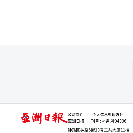
为年轻人提供生成型人工智能的
电子和SK海力士与美光共同参与
这一方向是正确的。 在人工智能
业内人士预计，三星的角色将超越
尔应成为一个所有市民都能利用
出，合作伙伴的技术在内存、存储及“逻
加；投资增加，人才才能再次聚
能（AI）系统翻译与编辑。
的总部。 韩国将人工智能G3作
国市场。最近，谷歌宣布将在首
而，仅靠国家战略是不够的。 人
谷；中国的人工智能竞争力中心
仅仅是行政首都。 这里是韩国人
成为全球人工智能中心，汝矣岛
创新的基地。同时，必须建立一
连接人与人、技术与市场、大学与
遗产也在于此。汉江开发可以由
的任务，如果不抓住现在的机会
尔落后，韩国也必将落后。 此次
Strength (强项) 吴世
和政策机制。此外，首尔市是国
智能领先城市战略和青年人工智能
亚
公司简介
个人信息处理方针
(弱项) 首尔仍然存在行政能力
洲
亚洲日报
刊号 : 서울,아04336
|
|
日
非核心议题。此外，首尔的优秀
报
钟路区钟路5街13号三共大厦11楼
割性运作也是一个限制。 Oppor