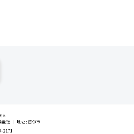
家的技术。
额未公开。
盲。 首
声明中指
资才能增
工智能战略
始关注韩
待。 然
而是硅
。 首尔不
 龙山应
工智能生物
建筑，而是
应留下的
工智能之都
国；如果首
OT分析:
尔市的组织
的物理人工
ness
责人
的一项，而
梁圭铉
地址 : 首尔市
|
态系统的分
-2171
推进人工智能