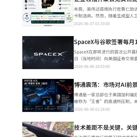
美元，增长290.7%。出口的强
本周，英伟达首席执行官黄仁勋访问韩国，吸引了
43.4%。其中，3月至5月连续
卡制造商。然而，随着生成型人工
高水平。在这种趋势下，年出口1
核心基础设施供应商，韩国的半导体和IT企业也与
2026-06-07 01:33:00
简单计算（9480亿美元）略低
导体的核心部件——高带宽内存（
究院（KIET）最近将今年的年出
建设AI数据中心和推进自主AI战略的过程中，也
对企业的经济感受也产生了积极影
SpaceX与谷歌签署每
一次友好访问，更是加强AI供应
（ESI）》，今年5月全行业企业信
础设施和技术，以在全球AI竞争中不落后。 英伟达能够在AI产业中占据中心地位，离不开黄
SpaceX在即将进行的首次公开募股（IPO
幅度（4.0点）也是自2023年5
伟达成立于1993年，最初是一
日（当地时间）向美国证券交易委
点。出口增长和半导体行业前景
芯片。然而，黄仁勋CEO注意到GP
伟达图形处理器（GPU）在内的计算资源，
2026-06-06 18:03:00
地期待经济复苏为时尚早。中东局
果是2006年发布的CUDA。C
年10月至2029年6月期间，每
成本，并加大物价上涨的压力。汇
时市场反应冷淡，因为深度学习的概念尚不为人知，
（约47万亿韩元）。 在资源扩展期内，即到今年9月，合同将适用减免费用。如果SpaceX在9月底之前未能提供约定
金融危机以来的最高水平。韩元
（ILSVRC）中，来自多伦多大
博通震荡：市场对AI前
数量的GPU接入，谷歌可以选择解除合同或要求费用减免。 这是S
作用。专家指出，尽管出口的强
AlexNet是利用英伟达GPU进行训
中心。此前，在上个月初，Spac
学经济学教授李正熙表示：“出
博通是一家总部位于美国加利福尼
Meta、OpenAI等全球AI企
22万个GPU的计算能力。 SpaceX在IPO前连续进行大额数据中心租赁，旨在利用其拥有的数据中心的资产价值来提
早，出口的温暖尚未充分扩散至
被称为“王者”的高通所压制，未
百万研究人员和开发者正在基于英伟达生态系统进行AI开发。 
升投资价值。 与安特罗皮克不同，谷歌作为全球三大云服务提供商之一，运营着大规模的数据中心，因此SpaceX也
所谓的‘三重困境’，下半年需要
英伟达创造了GPU这一“头脑
2026-06-06 01:24:00
强者。尽管谷歌、Meta、微软
因此获得了向超大规模云服务商提
系统翻译与编辑。
被称为“AI时代的隐形基础设施之王”，其业绩与英伟达
生态系统，短期内很难被替代。 因此，对韩国企业而言，英伟达不仅仅是一个交易伙伴。作为掌握AI时代核心基础设
美元，而今年已飙升至495美元
施的企业，英伟达与半导体、云计算、
技术差距不是关键，关
并不是因为业绩不佳。第二季度，博
调“任何国家都无法100%依赖
88%。这是创纪录的增长，尤其是