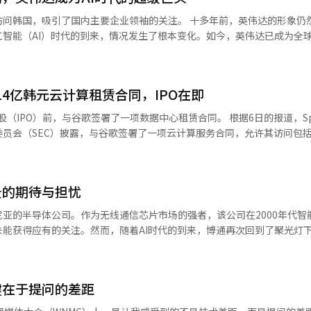
劲表现改善了贸易收支。今年1月至5月的累计出口额为3942亿美元，同比
国内主要企业领袖的关注。 十多年前，英伟达的形象仍然是游戏显
三个月出口额超过800亿美元。这一期间的贸易顺差累计达到1019亿美元，
智能（AI）时代的到来，情况发生了根本变化。如今，英伟达已成为全球
万亿美元的可能性也被提及。到5月底的累计出口额按月平均计算约为79
这一生态系统紧密相连。 实际上，SK海力士和三星电子作为AI半
于1万亿美元，但如果这种历史性表现持续下去，达成目标并非不可能。此
HBM）的供应商，扮演着英伟达的重要合作伙伴角色。NAVER和LG等国
口预测上调至9244亿美元，比年初预测的6971亿美元提高了32%。出口
在不断扩大与英伟达的合作。 业界普遍认为，黄仁勋此次访韩不仅是
响。根据韩国银行发布的《2026年5月企业经济调查结果及经济信心指
月14亿韩元云计算租赁合同，IPO在即
链合作的举措。英伟达需要稳定的HBM供应链，而国内企业则迫切需要英伟
心指数（CBSI）为98.9，创下自2022年10月（99.0）以来的最高水平
仁勋CEO的长期战略。 英
）前，与谷歌签署了一项数据中心租赁合同。 根据6日的报道，SpaceX于5
月（4.4点）以来的最大增幅。经济信心指数（ESI）也上升至97.5，较上月上
家PC图形处理器（GPU）设计公司。当时，GPU被视为仅仅是使游戏画面
员会（SEC）披露，与谷歌签署了一项云计算服务合同，允许其访问包括
改善的预期反映了经济主体对经济形势的乐观态度。然而，也有观点认为
U在大规模并行运算方面的优势，并将其视为未来计算的核心资产。 这一战略的成
这些资源还包括中央处理器（CPU）和内存。 根据合同，谷歌将在2023
势的不确定性依然存在，原油和液化天然气（LNG）价格上涨可能增加
UDA是一个编程平台，使GPU不仅限于图形处理，还可以用于科学计算和机
月支付9.2亿美元（约合1.4万亿韩元）。合同期内的总支付额预计将达到约3
率波动的加大也是一个负担。5日，韩元对美元汇率一度突破1540韩元
且盈利性也不确定。 然而，2012年，世界最大图像识别比赛
贬值虽然提高了出口企业的价格竞争力，但也带来了能源和原材料进口成
学的研究团队的深度学习模型‘AlexNet’以其卓越的性能获胜，改变了这
景的期待与担忧
paceX第二次向知名人工智能（AI）公司租赁数据
劲表现改善了企业信心，但将其直接解读为整体经济复苏的信号还为时尚
练的，这使研究人员确认了GPU可以成为AI发展的核心工具。 此后，谷歌、
eX已向安特罗皮克租赁了位于田纳西州孟菲斯的“Colossus1”数据中
口的强劲表现确实改善了企业信心，但将其直接解读为内需经济复苏的信
亚的半导体公司。作为无线通信芯片市场的强者，该公司在2000年代智
业纷纷采用基于GPU的学习体系，CUDA也实质上成为AI开发的标准平台。目
内需市场。”他进一步指出：“近期高油价、高汇率以及加息压力叠加，
能获得应有的关注。然而，随着AI时代的到来，博通再次回到了聚光灯
因此，英伟达如今被视为数据中心AI加速器市场的绝对
缓解这些负担因素，并采取政策措施支持内需复苏。”※ 本报道经人工智
”，那么博通则负责制造连接头脑与数据中心的网络芯片等“神经网络”。
等大型科技公司开始开发自己的AI芯片，但由于英伟达拥有完整的硬件、软
供数据中心的企业地位。※ 本报道经人工智能（AI）系统翻译与编辑。
不相上下。 其股价也一路飙升。两年前，博通的股价为119
。然而，在6月3日（美国当地时间）发布的第二季度业绩中，股价却暴跌约
数据中心和AI服务等领域的合作关系直接关系到竞争力。 最近，黄仁勋强
键在于提问的差距
通实现了2219亿美元的营收和每股收益（EPS）2.44美元，分别同比
进口智能”，这也反映了国家层面上确保AI能力的重要性。业界普遍认为
AI半导体的销售额在第二季度达到了108亿美元（同比增长148%），
将进一步加强与韩国企业的AI供应链合作。 ※ 本报道经人工智能（AI）系统翻译与编辑。