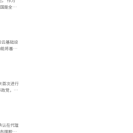
。 作为
韩国是全球
导致市场
准备基于代
 当韩国
未能达到市
的演讲和讨
构、信任以
去的互联
是对以文
和云基础设
”目前，投
读同一篇文
足这些要求
博尼尔新闻
是提出问
’的AI数
章视为简单的
，以确保更
亚马逊和字
问答，旨在
约8000
期间自动生
年推出的
上需要产生
来首次进行
不再在进
股票的投资
非政党，选
pa的战略
而，连任的
不同。 传
AI）系统
力士等制
是重建？是
代理可以访
个产业，而
，而非文章
额资本支出
和“青年人
息基础设
冲击。每当
转变为人工
g）更进一
官承认在代理
，专注于搜