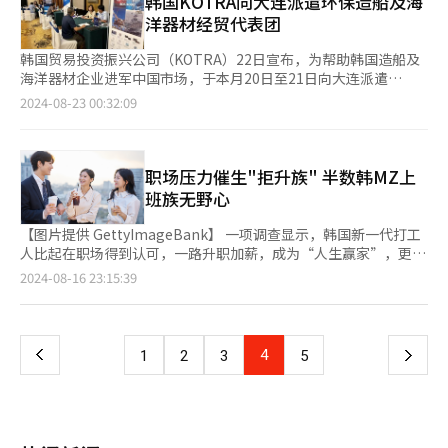
韩国KOTRA向大连派遣环保造船及海
平均空置率达到16.9%，较去年下半年上升了6.6个百分点。一个
司合计市场份额达到50.6%。相比之下，爱立信的市场份额降至
洋器材经贸代表团
典型的例子是盆唐野塔物流中心，该中心在竣工后未能解决空置问
23%，减少了0.9个百分点，而诺基亚的市场份额则降至17.7%，
题，甚至出现了违约事件（EOD）。 然而，自去年供应高峰期
减少了3个百分点。 今年2月，华为与北非地区的电信运营商达
韩国贸易投资振兴公司（KOTRA）22日宣布，为帮助韩国造船及
后，今年物流中心的新增供应量急剧减少。今年上半年首都圈新增
成“数字智能转型”合作协议，计划在5G解决方案领域展开合
海洋器材企业进军中国市场，于本月20日至21日向大连派遣
物流中心面积约为220万平方米，较上一季度减少了17%。预计今
作。上月，华为在竞争中击败爱立信，与巴西电信运营商TIM签署
了“环保造船和海洋器材经贸代表团”。 大连作为中国代表性的
2024-08-23 00:32:09
年首都圈物流中心的总供应规模将降至约407万平方米，比去年减
了5G设备独家供应合同，此前TIM的设备供应商为华为和爱立信两
造船及海洋产业中心城市，拥有大型造船相关公司。此次访问大连
少33%。值得注意的是，明年的供应量可能进一步降至165万平方
家公司。 中兴也在积极拓展新兴市场。今年5月，中兴与乌兹别克
的代表团了解到当地实际情况。首先，KOTRA于20日举行出口洽
米，创下自2018年以来的最低水平。 分析指出，除供应量的变化
斯坦电信（Uzbektelecom）达成合作协议，供应5G设备；今年2
谈会，大连船舶重工集团、恒力重工等有67家造船相关公司参与，
外，全球速卖通和Temu等中国跨境电商平台正式进入韩国市场，
月，中兴还与马来西亚电信运营商U Mobile和CelcomDigi签署了
与韩国企业进行了112场洽谈，双方讨论了约115万美元的合同。
职场压力催生"拒升族" 半数韩MZ上
也推动了物流中心需求的增长。随着电商企业间竞争加剧，市场对
在5G和人工智能（AI）解决方案领域的合作协议。 尽管欧洲部分
代表团于21日参观考察了恒力重工总部，并接受公司负责人的产品
班族无野心
物流中心的需求也在进一步上升。 然而，尽管市场呈现出复苏的
国家正加速排除中国通信设备的使用，但这一措施对华为和中兴的
介绍。 近期，随着船舶订单增加，对性价比较高的韩国产品的需
迹象，但完全恢复仍需时日。这是因为跨境电商企业在韩国物流领
市场影响似乎有限。据市场研究公司EJL Wireless Research的数
求也有所增加，预计韩国造船企业的出口将会扩大。据悉，韩国企
【图片提供 GettyImageBank】 一项调查显示，韩国新一代打工
域的投资规模尚不明确，Rsquare研究中心主任柳康民（音）表
据，目前欧洲38个国家中，只有9个国家未使用华为设备。一位业
业尤其在船舶发动机、发动机零部件、船用泵等领域一直表现强
人比起在职场得到认可，一路升职加薪，成为“人生赢家”，更倾
示：“由于累积的新增供应消化速度仍落后于需求的增长，物流中
内人士表示：“对于电信运营商而言，华为设备不仅质量优良，价
劲。 KOTRA中国地区本部长黄在元（音）表示：“大连作为中国
向于“实现自我价值”，更重视下班后的娱乐生活。以Z一代
页
2024-08-16 23:15:39
心市场的全面复苏需要时间。” Kurly平泽物流中心外景。【图片
格也非常有竞争力，因此在现实中很难完全放弃使用华为设备。”
最大的造船海洋产业中心城市，是韩国造船企业进军市场的理想地
（1995年到2009年之间出生者）为中心职场“拒升族”（拒绝晋
来源 Kurly】
今年第二季度，华为和中兴的业绩均有所改善。据证券分析师预
点。KOTRA将通过与当地相关公司合作，持续支持韩国造船企业
升的上班族）悄然崛起。 近日，韩国就业门户网站Job Korea面向
一
测，中兴第二季度销售额预计达到319亿元人民币，同比增长
进军中国市场。” 8月20日，KOTRA出口洽谈会在中国大连举
1114名MZ一代（1980年代到2000年之间出生者）上班族进行问
1.1%；净利润预计增长5.7%，达到29.9亿元人民币。尽管华为未
行。【图片提供 韩国贸易投资振兴公司】
卷调查结果显示，54.8%的受访者表示“没有升职的想法”，理由
上
4
下
1
2
3
5
公开具体业绩数据，但分析师普遍认为其通信设备业务表现良好。
中，“升职会加大工作压力，平衡工作和生活是人们的正常需
与此形成鲜明对比的是，诺基亚和爱立信的第二季度业绩出现大幅
求”回答最多，占全体的43.6%。对“拒升族”来说，高职位带来
一
下滑。由于这两家公司主要在欧洲和北美市场获利，而随着5G技
压力相比，更希望平衡生活和工作。调查显示，年轻人相比提前退
术进入成熟期，诺基亚第二季度营业利润同比减少32%，降至4.23
休，想尽可能长时间留在公司。在晋升上论资排辈，已成过去，即
亿欧元；爱立信营业利润减少52%，降至24亿瑞典克朗（约合人
页
便后辈职位高于自己，也不会感触太深，只要能够长久留在公司便