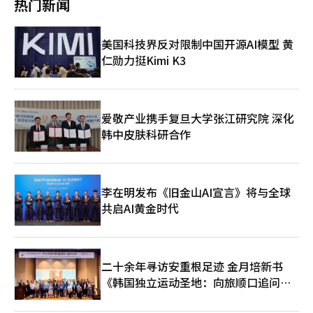
热门新闻
民币16.84亿元）。 韩国电子通信研究院（ETRI）ICT战略研究所
心满意足。 近期，以大企业为中心，要求延长退休年龄的呼声高
未来战略研究室室长宋永根（音）表示：“中国是全球推进5G网
涨。今年，现代汽车工会与资方在年度薪资团体协议谈判中，就在
络建设最为积极的国家，且在国内外市场进行了大量投资。性价比
劳动岗位上工作至退休年龄（60岁）后，将退休工人再雇佣为合同
美国科技界反对限制中国开源AI模型 黄
高的中国通信设备在美国和欧洲影响力之外的国家中受到广泛欢
工人，最长期限从目前的1年延长至2年，可工作至62岁的相关条
迎。” 2月26日，在西班牙巴塞罗那举行的2024年世界移动通信
仁勋力挺Kimi K3
件进行了交涉。对于该要求，公司提出了妥协方案，将合同工人的
大会上，人们参观华为展台。【图片来源 新华社】
年薪下调至平均起薪，约5000万至6000万韩元（奖金除外）。HD
现代集团旗下三家船舶企业（D现代重工、HD现代三湖、HD现代
尾浦）也提出将退休年龄从60岁提升至65岁的要求，并正在进行
协商。 现代制铁工会也将延长退休年龄和废除工资封顶制包含在
爱敬产业携手复旦大学张江研究院 深化
了今年薪资协议谈判提案中。此前，韩国政府将领取国民年金的年
韩中皮肤科研合作
龄从2023年的62岁提高至2028年的64岁，2033年将上调至65
岁，因此，多数工会要求提高法定雇用年龄。 财界相关人士表
示：“现代社会的快节奏生活使得年轻人更加重视工作与生活的平
衡。在年轻人之间拒绝升职的现象越来越普遍，他们逐渐意识到升
李在明发布《旧金山AI宣言》将与全球
职并不意味着更好的生活。在选择工作时，往往更倾向于选择清闲
共启AI黄金时代
的工作，以免身心疲倦和压力过载，影响身体与心理健康。”
二十余年寻访安重根足迹 金月培新书
《韩国独立运动圣地：向旅顺口追问历
史》出版