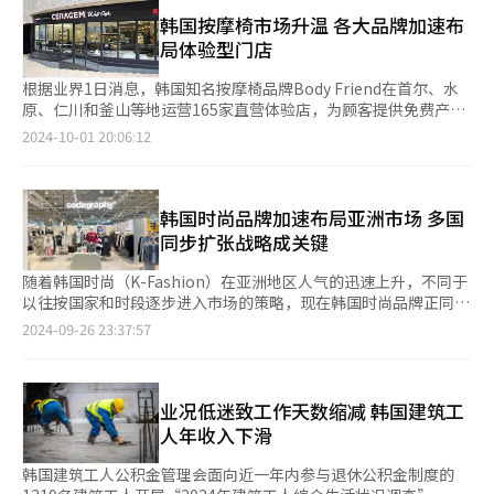
受到大批年轻女性读者的喜爱。许多明星艺人的书单推荐也掀起一
会将特别加强对网漫制作公司的支持，帮助他们在不断扩大的全球
阵又一阵热潮，并开始受到多家国际知名出版社的关注。《万寿菊
韩国按摩椅市场升温 各大品牌加速布
市场中取得更大的发展。 “京畿国际网漫博览会”宣传海报。
心灵洗衣店》相继在美国和英国发行英译本，布鲁姆斯伯里、哈歇
局体验型门店
【图片来源 京畿道政府】
特、哈珀·柯林斯等知名出版社纷纷出版发行韩国畅销书或购买版
权。 海外图书版权经纪人乔伊·李（音）表示，韩国图书类型丰
根据业界1日消息，韩国知名按摩椅品牌Body Friend在首尔、水
富，在国外出版社看来，韩国小说有着天然的治愈风格，因此引起
原、仁川和釜山等地运营165家直营体验店，为顾客提供免费产品
全球各国读者的共鸣。已有多部作品与15至20个国家（地区）的
体验和咨询服务。 近期，按摩设备的体验需求迅速增长。上个月1
2024-10-01 20:06:12
出版社签署出版合同。 在英语国家家喻户晓的出版商企鹅兰登出
日至10日的体验店预约量同比增长了112%。在体验店试用产品的
版社（ Penguin Random House）计划在今后4个月间出版3部韩
顾客实际购买率也有所提升。今年7月至9月，通过预约到访体验店
国小说，主编简·劳森（音）称，韩国小说近来人气大爆发。 韩
的顾客月平均合同量同比增长了93.6%。即使在淡季的8月，合同
国治愈小说中的主人公多为普通的打工人，在职场中事事不如意，
量也增长了145%。 Body Friend还在乐天购物中心水原店、新世
韩国时尚品牌加速布局亚洲市场 多国
或找工作频频碰壁，描写在巨大生活压力下普通人寻找内心和平的
界百货CentumCity店和孔德Lounge等三处，以机器人咖啡厅的
同步扩张战略成关键
精神世界。 即将在海外出版发行的小说《工坊的季节》英文翻译
概念运营体验店。这些地点为预约体验的顾客提供了可以喝饮料消
克莱尔·理查兹（音）称，小说内容从辛奇、猫咪，到冰淇淋，充
磨时间的场所，计划在今年内扩展至10处。 Body Friend相关负责
随着韩国时尚（K-Fashion）在亚洲地区人气的迅速上升，不同于
满了温情的治愈要素。 《经济学人》称，韩国诞生大量治愈小说
人表示，上班族在午餐时间或下班后光顾体验店的频率有所增加。
以往按国家和时段逐步进入市场的策略，现在韩国时尚品牌正同时
的背景是“内卷”严重的社会氛围和职业倦怠症，并指出在首尔随
由于机器人咖啡厅式体验店不仅提供按摩椅体验，还采用咖啡厅风
进军日本、中国台湾、泰国等多个国家。下半年，多个实力强劲的
2024-09-26 23:37:57
处可见“午睡咖啡厅”，为“社畜”们提供小憩充电的空间，这一
格的装潢设计，因此顾客的反馈非常好。 韩国医疗器械公司喜来
休闲品牌纷纷开始扩展海外市场。 日本时尚业界对韩国年轻时尚
题材的成功体现出大批现代人渴望暂时逃避现实的愿望。 韩国小
健（Ceragem）表示，其咖啡厅式体验店Well Cafe的130多家店
品牌的兴趣极高。品牌Codegraphy与日本本土时尚企业Auntie
说《工坊的季节》英文版封面 【图片来源 网络】
铺累计接待体验顾客已超过650万人。自2019年开设首批8家Well
Rosa和Yutori签订了独家分销协议，并于今年3月起正式开始营
Cafe店铺以来，喜来健不断增加体验型店铺数量。公司还运营会员
业。其第3家店铺LUMINE EST新宿店于本月7日开业，开业周末两
业况低迷致工作天数缩减 韩国建筑工
制体验店Well Lounge和儿童咖啡厅式体验店Well Park。Well
天内创下了1500万日元（约合人民币73万元）的销售佳绩。 韩国
人年收入下滑
Lounge已开设至第5家店，计划在今年内扩展至10家，而Well
品牌通过进驻日本知名精品店的传统方式也依然奏效。ANOTHER
Park正准备进军海外市场。 喜来健相关负责人表示，为了让消费
OFFICE今年1月在东京举办了首次订货会，与Beams、TSI
韩国建筑工人公积金管理会面向近一年内参与退休公积金制度的
者在充分体验和理解产品价值后再决定购买，我们在全国范围内设
Holdings等14家日本大型时尚公司签订订货协议，并在Adam et