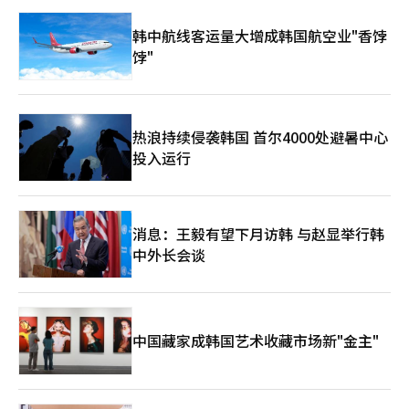
韩中航线客运量大增成韩国航空业"香饽
饽"
热浪持续侵袭韩国 首尔4000处避暑中心
投入运行
消息：王毅有望下月访韩 与赵显举行韩
中外长会谈
中国藏家成韩国艺术收藏市场新"金主"