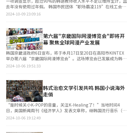
一项调查显示，超过90%的韩语教师收入水平不足以维持生计，且
去年没有使用过年假。 韩国市民团体“职场霸凌119”在线工会促
进委员会与韩语教师协会于10月9日公布了一项针对在大学语言中
2024-10-09 23:09:16
心、幼儿园、小学、中学、高中和家庭中心等机构工作的韩语教师
的劳动实态调查结果。 这项调查于8月26日至9月13日进行，共有
524名教师参与。结果显示，95.2%的受访者表示目前的收入不足
以维持生计。 具体来看，15.7%的受访者月收入低于100万韩元
第六届"京畿国际网漫博览会"即将开
（约合人民币5260元）；39.7%的受访者月收入在100万至200万
幕 聚焦全球网漫产业发展
韩元之间；由于收入低，53.4%的受访者表示需要依靠家庭收入；
39.2%的受访者表示需要从事其他经济活动。此外，93.4%的受访
韩国京畿道政府6日宣布，将于本月17日至20日在高阳市KINTEX
者表示去年没有使用过年假，83.8%表示在生病时无法使用带薪病
举办第六届“京畿国际网漫博览会”。这场博览会已发展成为韩国
假。 调查中，只有23.3%的受访者为正式员工或无固定期限合同
最大规模的网漫展览，吸引了众多国内外网漫爱好者及行业专业人
2024-10-06 19:51:33
工，超过一半（59.9%）的受访者为有固定期限的合同工，14.5%
士。 今年的活动分为面向公众的“企业对消费者（B2C）展览”和
为委托、承包、外包或派遣等间接雇佣形式。 此外，88.1%的受访
以商务合作为重点的“企业对企业（B2B）洽谈会”两大部分。
者表示不会推荐他人从事韩语教师工作，理由包括“难以维持生
B2C展览部分将有145家企业参展，创下历年最高纪录。参展企业
计，可能成为高学历低收入的劳动者”和“无法享受育儿假、国民
涵盖网漫制作公司、内容平台、知识产权（IP）技术企业等，其中
韩式治愈文学引发共鸣 韩国小说海外
年金等劳动者权利”。 负责此次调查的大学工会延世大学韩国语
包括Kakao娱乐子公司Daon Creative、DCCENT、AB
走俏
学堂前支部长崔洙根（音）表示：“在‘韩语全球化’这一华而不
Entertainment等韩国顶级网漫制作公司。 B2B洽谈会则聚焦网
实的政府政策阴影下，韩语教育工作者正面临低工资和就业不稳定
漫的全球扩展，吸引了70家卖家和50家国内外买家参与，通过线
“是时候关小K-POP的音量，关注K-Healing了！”当地时间4
的困扰。” 8日，首尔龙山区国立韩文博物馆展出的韩文辅音和元
下一对一商务会议进行出口合同和IP交易洽谈。据悉，今年的重点
日，英国新闻周刊《经济学人》发表文章称，继韩国流行音乐（K-
音活字展品。【图片来源 韩联社】
市场是日本，该市场正迅速向数字漫画转型，展现出巨大的增长潜
POP）和韩剧（K-Drama）后，来自韩国的治愈小说（K-
2024-10-06 19:12:49
力，成为此次洽谈会的关注焦点。 京畿道内容产业科长姜智淑
Healing）正在为身心俱疲（Burnout）的现代人注入新的力量。
（音）指出，全球漫画市场中的网漫占比在过去10年增长了2倍以
文章中介绍，在新冠疫情大流行期间，韩国的治愈小说网上走红，
上，国内网漫产业也在过去5年间实现了4倍以上的增长。此次博览