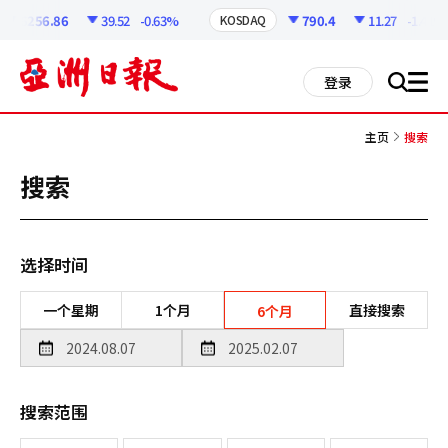
코
인
6256.86
39.52
-0.63%
790.4
11.27
-1.41%
KOSDAQ
정
보
all
登录
搜
men
索
主页
搜索
搜索
选择时间
一个星期
1个月
直接搜索
6个月
搜索范围