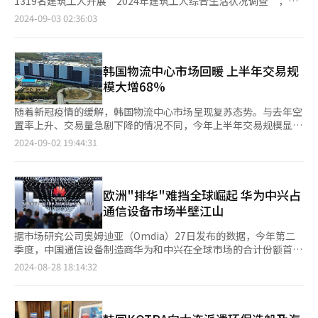
1319名建筑工人开展“2024年建筑工人综合生活状况调查”，并
立了体验型店铺。这些店铺旨在尽量减少对顾客的购买压力，让他
Rope、1LDK等24家精品店分销产品。此次订货会还为品牌提供
于2日发布调查结果显示，在建筑行业低迷的背景下，韩国建筑工
2024-09-03 02:36:03
们能够在轻松的氛围中进行体验。 销售床垫和按摩椅产品的
了今年10月在新宿伊势丹男士馆作为首个韩国品牌运营快闪店的机
人年均工作天数和收入较两年前有所减少。 受访建筑工人平均年
Coway也将全国的17家店铺全部转型为体验型店铺。Coway相关
会。 在拓展日本市场后，韩国休闲品牌将目光转向中国台湾和泰
龄为51.8岁，平均在39.4岁时首次进入建筑行业，平均从业时长为
人士表示：“由于床垫和按摩椅的材料、规格、功能各有不同，我
国。尽管这两个市场的规模相对较小，但K-Fashion在当地的人气
13.1年。 建筑工人平均日薪为18.3万韩元（约合人民币972元），
们正在积极扩展体验型线下店铺，以便顾客能直接接触各种产品，
显著，具有较大的商业潜力。已经在中国大陆开展业务的
每年收入3592万韩元。与2022年的调查结果相比，日薪增加2200
韩国物流中心市场回暖 上半年交易规
从而选择最符合自己需求的产品。” 此外，StarField高阳店和龙
Covernat计划于明年直接进入中国台湾市场，目前正在招聘当地
韩元，但年收入却减少88万韩元。 分析认为，建筑行业持续低
模大增68%
仁Living Power Center店的月平均访客量均约为1000人，而8月
员工。此外，该品牌还通过总代理商在泰国、印度尼西亚和蒙古分
迷，年均工作天数较两年前减少6.5天至217.2天，导致年收入出现
底开业的江东店独立体验室在周末的预约已满，受到了广泛欢迎。
销其产品。 Matin Kim则专注于大中华区市场。今年4月，品牌与
下滑。 80%的受访建筑工人表示了解标准劳动合同，69.6%表示
随着新冠疫情的缓解，韩国物流中心市场呈现复苏态势。与去年空
在新产品发布和线上线下营销的推动下，去年韩国按摩椅的销售额
FILA Holdings的中国香港子公司Misto Brand Holdings签订了香
收到过书面合同。此外，83.3%的受访工人表示明显感觉到建筑工
置率上升、交易量急剧下降的情况不同，今年上半年交易规模显著
较前年增长了5倍以上。 某家喜来健Well Cafe门店。【图片来源
港、澳门和台湾的商品独家进口及分销合同，目标是5年内实现
地上外籍工人增加。 关于为实现建筑工地人员管理系统化和退休
增长。 根据全球房地产公司高纬环球（Cushman&Wakefield）的
2024-09-02 19:44:31
喜来健】
1615亿韩元的销售额。首家店铺将于今年10月在香港铜锣湾开
公积金申报透明化在2020年11月引进的电子卡制度，81.1%的受
数据，今年上半年韩国物流中心共完成了17笔交易，总规模达到
业，之后计划在香港、澳门和台湾各开设两家店铺。 General
访者表示有过在实施电子卡制度工地工作的经验。公积金管理会表
2.8万亿韩元（约合人民币148.7亿元），较上一季度增长了68%。
Idea选择中国作为其首个海外市场，去年11月成立了当地法人，并
示，这一比例较2022年提高38.3个百分点。 【图片来源
虽然部分交易来自建筑公司通过责任竣工协议的自行收购，但即便
于今年1月开始线上销售。通过中国的抖音、小红书、淘宝等平
GettyImagesBank】
考虑这些因素，纯交易规模仍较上一季度增长约34%。 在京畿道
欧洲"排华"难挡全球崛起 华为中兴占
台，每月创造5至6亿韩元的销售额。品牌计划明年在上海开设线下
安城市大德面的物流中心交易中，领盛（LaSalle）资产管理公司
通信设备市场半壁江山
门店，并正考虑建立自有物流中心。Codegraphy最近也组建了专
以6031亿韩元从地山产业购得该中心，并已与大创（Daiso）、三
门的中国业务团队，计划年内入驻中国进口电商平台天猫国际，开
德物流及希杰（CJ）欧利芙洋达成租赁协议。此外，仁川石南创新
据市场研究公司奥姆迪亚（Omdia）27日发布的数据，今年第二
展线上业务。 位于京畿道杨州市LF Square的codegraphy门店。
物流中心以5800亿韩元成交，并与电商巨头Coupang签订了长期
季度，中国通信设备制造商华为和中兴在全球市场的合计份额首次
【图片来源 codegraphy 】
租赁合同。 去年，受新冠疫情影响，韩国物流中心供应量达到184
突破50%。尽管德国、英国等欧洲主要国家正在积极推动去除中国
2024-08-28 18:14:32
万坪（约608万平方米），导致租赁市场空置率显著上升。
通信设备的行动，但华为和中兴的市场份额仍在持续上升，尤其在
Coupang和Kurly等电商平台的快速扩张进一步加剧了供应量的激
拉丁美洲、非洲等新兴市场的影响力不断扩大。 奥姆迪亚报告显
增，导致空置问题持续存在。 根据商业地产综合服务商Rsquare的
示，第二季度，华为的全球通信设备市场份额达到36.8%，同比增
数据，今年上半年首都圈（首尔、京畿道、仁川）的常温物流中心
长3.8个百分点；中兴则为13.8%，同比增长1.2个百分点。两家公