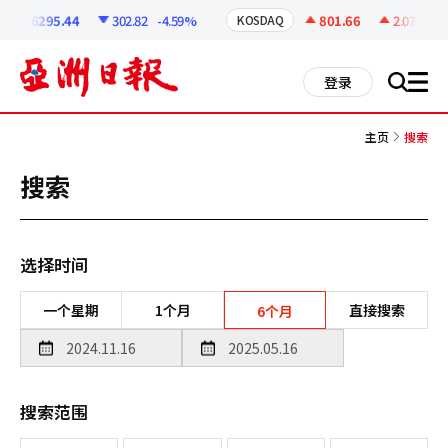
코
인
6295.44
302.82
-4.59%
801.66
2.07
+0.2
KOSDAQ
정
보
all
登录
搜
men
索
主页
搜索
搜索
选择时间
一个星期
1个月
直接搜索
6个月
搜索范围