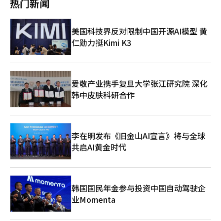
热门新闻
但这一决定遭到医生群体强烈反对，导致大批医生辞职，严重影响
公共医疗体系。尽管医学院学生在3月底陆续复课，但医改风波仍
未平息。 国民年金改革方面，政府于2024年9月发布国民年金改革
美国科技界反对限制中国开源AI模型 黄
方案，提出未来国民年金缴费标准应根据基金收支状况进行自动调
仁勋力挺Kimi K3
整。尽管朝野在改革方案上存有分歧，但在尹锡悦遭弹劾期间，执
政党与在野党达成妥协，通过了将保险费率由9%提高至13%、收
入替代率由41.5%上调至43%的修订方案。 教育领域，政府推
出“延长课后托管计划”，以缓解双职工家庭子女的教育问题。劳
动改革方面，政府实施措施减少劳动损失天数，试图改善劳动市场
爱敬产业携手复旦大学张江研究院 深化
环境。此外，去年韩国新生儿出生率出现九年来首次回升，被视为
韩中皮肤科研合作
尹锡悦政府在应对低生育率问题上的一项进展。 然而，尹锡悦遭
弹劾，使其主导的“4+1改革”进程面临不确定性。 ▲外交政策：
从“战略模糊”到“战略明确” 尹锡悦政府在外交上采取与前任
政府截然不同的路线，强调“战略明确性”，全面加强与美国、日
李在明发布《旧金山AI宣言》将与全球
本的关系。他主张“基于民主价值观的外交”，积极推动韩美日合
共启AI黄金时代
作。 在尹锡悦主导下，韩美两国成立“核磋商小组”（NCG）以
应对朝鲜核威胁，韩日恢复“穿梭外交”，并在2023年8月举行
的“戴维营三国峰会”上达成安全合作协议。韩美日三国合作加强
的同时，韩国国内舆论一度将其形容为“准同盟关系”。 然而，
这一外交路线也引发连锁反应，使韩国与中国、俄罗斯的关系显著
韩国国民年金参与投资中国自动驾驶企
恶化。尹锡悦在任内从未访问中国，双方高层互动有限；与此同
业Momenta
时，由于韩国加入针对俄罗斯的国际制裁，韩俄关系降至冰点。俄
乌冲突期间，朝鲜向俄罗斯提供军事支援，进一步促使朝俄关系迈