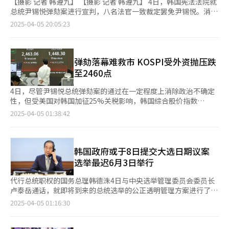
【摄影 记者 韩遵九】 【摄影 记者 韩遵九】 4日，韩国宪法法院就
总统尹锡悦弹劾案进行宣判，八名法官一致裁定罢免尹锡悦。消息
一出，我社第一时间发布号外，记录这一历史性事件。图为当天在
2025-04-05 20:05:23
首尔光化门附近，市民正在阅读报纸。
弹劾落幕难救市 KOSPI受外资抛压跌
至2460点
4日，尽管尹锡悦总统弹劾案的通过在一定程度上消除政治不确定
性，但受美国对韩国加征25%关税影响，韩国综合股价指数
（KOSPI）回落至2460点区间。 韩国交易所数据显示，KOSPI指
2025-04-05 01:38:42
数较前一交易日下跌21.28个百分点（0.86%），报2465.42点；科
斯达克指数（KOSDAQ）则上涨3.9个百分点（0.57%），报
687.39点。 当天，KOSPI指数以2450.49点开盘，并在上午11时韩
国宪法法院开庭后出现小幅上涨。然而，在尹锡悦弹劾案获通过
韩国政府或于8日提交大选日期议案
后，股指再度下跌，随后受外资抛压加剧影响，跌幅进一步扩大。
选举最迟6月3日举行
从投资者类型来看，机构和个人投资者分别净买入6203亿韩元
（约合人民币31.2亿元）和1.0696万亿韩元，而外资则净抛售
代行总统职权的国务总理韩德洙4日与中央选举管理委员会委员长
1.7874万亿韩元，成为拖累股指下行的主要因素。 权重股方面，
卢泰岳通话，就即将到来的总统选举的公正透明管理方案进行了讨
韩国半导体板块表现尤为疲软。受美国即将宣布半导体关税措施的
论。 据韩国国务总理办公室4日消息，韩德洙表示，在当前政治动
2025-04-05 01:16:30
影响，三星电子下跌2.6%，SK海力士大跌6.37%。此外，三星生
荡的背景下，恢复国民信任的关键在于确保选举的公平与透明。他
物制剂（-3.95%）、现代汽车（-1.03%）、起亚（-1.21%）等权
强调：“目前最重要的任务是顺利组织好总统选举，确保选举公正
重股也纷纷走低。 未来资产证券分析师徐尚永（音）表示：“虽