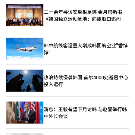
向准军事同盟。 此外，2024年美国总统选举中，特朗普再次当
选，给韩美关系增添不确定性。特朗普政府倾向于采取孤立主义政
二十余年寻访安重根足迹 金月培新书
策，动摇美欧关系，并可能在贸易问题上向各国施压。在全球主要
《韩国独立运动圣地：向旅顺口追问历
领导人纷纷与特朗普政府进行外交协调时，韩国因尹锡悦遭罢免而
缺席国际外交舞台，这被认为是韩国在全球事务中的一大损失。
史》出版
▲未来展望：政局不稳 变数增加 随着尹锡悦被罢免，韩国国内政
局进入不确定阶段。分析人士认为，执政党面临重新整合，而在野
党则可能在即将到来的国会选举中进一步扩大影响力。此外，外
韩中航线客运量大增成韩国航空业"香饽
交、经济和社会改革政策可能面临调整，韩国未来走向仍存诸多变
饽"
数。 【图片来源 韩联社】
热浪持续侵袭韩国 首尔4000处避暑中心
投入运行
消息：王毅有望下月访韩 与赵显举行韩
中外长会谈