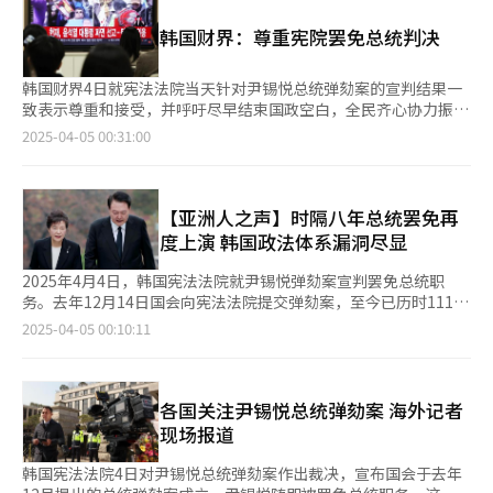
进行。” 韩德洙指出，此次选举不仅关乎新一任总统的选出，更
然尹锡悦弹劾案通过在一定程度上缓解了政治不确定性，但由于韩
是韩国未来发展与国民团结的重要契机。韩国政府将全力配合选举
韩国财界：尊重宪院罢免总统判决
国经济高度依赖出口，美国加征关税引发的经济增长忧虑仍在发
管理工作，确保选举过程严谨有序，让全体国民都能信赖此次选
酵，这或成为外资抛售韩股的主要诱因。” 当天，韩国宪法法院
举。 卢泰岳回应称，中央选举管理委员会将坚定推进选举公正管
对尹锡悦总统弹劾案作出最终宣判，通过了去年12月国会提交的弹
理工作，并与政府保持紧密合作，以确保选举顺利进行。他表示，
韩国财界4日就宪法法院当天针对尹锡悦总统弹劾案的宣判结果一
劾决议。尹锡悦随即被罢免，成为韩国宪政史上第二位被弹劾下台
目前选管委正在与政府积极协调，并将在未来继续加强合作。 据
致表示尊重和接受，并呼吁尽早结束国政空白，全民齐心协力振兴
的总统。韩国将在60天内举行总统选举。 4日，位于首尔中区的韩
悉，韩国政府可能在8日举行的定期国务会议上正式提交总统选举
经济。 大韩商工会议所当天发表评论称，尊重宪法法院的决定。
2025-04-05 00:31:00
亚银行交易厅显示屏上显示KOSPI指数。【图片提供 韩联社】
日期的相关议案。根据《公职选举法》，总统职务代理人须在选举
目前，韩国经济正面临内需低迷、主力产业竞争力下降、美国加征
日前50天公布选举日期，这意味着韩德洙最迟须在本月14日之前
关税等多重挑战。在这一严峻形势下，希望社会各界超越对立与纷
作出决定。 韩国《宪法》规定，在总统职位出缺后，须在60日内
争，尽快恢复国政正常运作，推动经济复苏与民生稳定。经济界也
举行总统选举。因此，本次选举最迟应在6月3日举行。综合政府和
将为保障韩国经济持续发展尽最大努力。 韩国经济人协会表示，
【亚洲人之声】时隔八年总统罢免再
政界对选举筹备时间的考虑，本次选举日期可能会与2017年朴槿
希望以此次裁决为契机消除分歧，全体国民团结一心，共同克服当
度上演 韩国政法体系漏洞尽显
惠总统被罢免后的选举相似，即尽可能接近60日的最后期限。 正
前危机。经济界也将在投资和就业方面尽职尽责，助力经济实现新
在通话中的韩德洙【图片来源 韩联社】
一轮飞跃。 韩国经营者总协会强调，所有韩国民众应当接受宪法
2025年4月4日，韩国宪法法院就尹锡悦弹劾案宣判罢免总统职
法院的裁决，借此终结政治动荡引发的社会对立与矛盾，将力量集
务。去年12月14日国会向宪法法院提交弹劾案，至今已历时111
中于社会整合与稳定。 韩国中坚企业联合会则呼吁政府全面启动
天。目前首尔中央地方法院对尹锡悦涉嫌内乱的刑事案件尚在审理
2025-04-05 00:10:11
正式与非正式外交渠道，构建高效协作体系。同时，借助韩国民主
之中，但此次宪法法院的判决已经成为对尹锡悦的首轮法律与历史
主义的韧性，恢复与各国的信任关系。部分观点也担忧，政府和政
评判。 在紧急戒严事件后至今的123天里，韩国司法与政治体系暴
界能否齐心协力，共同应对特朗普政府的关税政策。 4日上午，韩
露出诸多问题，其中调查机构的失职尤为明显。文在寅政府时期实
国宪法法院宣布尹锡悦总统弹劾案结果，韩国高中生观看现场直
施的调查权限改革导致检方调查大幅受限，仅剩警方有权调查内乱
各国关注尹锡悦总统弹劾案 海外记者
播。【图片提供 韩联社】
罪。本次事件中警方高层涉案，因此案件最终移交高级公职人员犯
现场报道
罪调查处（公调处）。公调处原本没有调查权限，加上缺乏调查经
验，导致在执行拘捕令时受挫并引发争议。 宪法法院本身也面临
韩国宪法法院4日对尹锡悦总统弹劾案作出裁决，宣布国会于去年
信任危机。国会在审理初期撤销内乱罪指控，而宪法法院始终没有