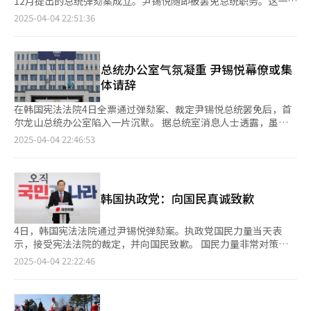
12月提出的总统弹劾案成立。尹锡悦随即被罢免总统职务。这一消
明确表态，并采纳无证据效力的检方讯问笔录，限制尹锡悦的当庭
息引发全球广泛关注，各国媒体纷纷进行重点报道。海外记者也迅
2025-04-04 22:51:36
询问，甚至使用秒表控制时间，引发司法公正争议。宪法法院此前
速作出反应，第一时间向观众提供了现场报道。 【图片提供 韩联
承诺优先处理尹锡悦弹劾案，但辩论结束后迟迟未作裁决，导致社
社】 【图片提供 韩联社】 【图片提供 韩联社】
会对立加剧。4月初四家舆论调查机构的全国指标调查（NBS）显
示，国民对宪法法院审判尹锡悦弹劾案的信任跌至46%。 政界表
总统办公室气氛凝重 尹锡悦幕僚或集
现更是充满倒退色彩。起初国民力量党对审判过程不满，但随着审
体请辞
理时间拉长，共同民主党反而加大对宪法法院的施压。民主党在弹
劾“9战9败”后，依旧以未获任命的宪法法官候选人为由，威胁弹
在韩国宪法法院4日全票通过弹劾案、裁定尹锡悦总统罢免后，首
劾更多国务委员，并试图延长即将卸任的法官任期。 此外，民主
尔龙山总统办公室陷入一片沉默。 据总统室消息人士透露，虽然
党还在宪法法院外设立帐篷党部，并举行集会，煽动支持与反对弹
在宣判前，总统室内部部分人士仍对法院作出驳回或不予受理的可
2025-04-04 22:46:53
劾的民众对立。尤其是民主党党鞭朴赞大公开点名三位宪法法官
能性抱有期待，但面对最终“8比0”全体一致通过的结果，总统室
称：“不要走乙巳五贼（卖国贼）之路”，成为整场风波中最受争
上下深感震惊。 当天上午11时22分，宪法法院代理院长文炯培宣
议的言论之一。 正如“忘记历史的民族没有未来”所言，韩国总
布裁定结果时，总统办公室内部传出一片叹息声。总统室工作人员
统惨遭弹劾时隔八年再度上演，与未能吸取朴槿惠前总统弹劾的教
守在电视机前，全程紧张注视宣判过程。尹锡悦本人则在首尔汉南
训不无关系。尹锡悦弹劾案已在今日画上句号，但修补这123天以
韩国执政党：向国民真诚致歉
洞官邸观看了直播。 据悉，部分核心幕僚此前判断，宪法法院可
来留下的制度漏洞，弥合弹劾造成的国民针锋相对，才刚刚开始。
能以“5比3”驳回或“4比4”不予受理，因此对“8比0”的全票
韩国历史上惨遭弹劾的两位前总统朴槿惠（左）和尹锡悦【图片来
通过感到意外。一位总统室人士此前表示“当然希望法院驳回或不
4日，韩国宪法法院通过尹锡悦弹劾案。执政党国民力量当天表
源 韩联社】
予受理”，但宣判后只说：“无话可说，不知道接下来该怎么
示，接受宪法法院的裁定，并向国民致歉。 国民力量非常对策委
办。” 总统室在宣判前曾为尹锡悦可能恢复职务预设应对方案，
员会委员长（临时领导人）权宁世在国会发表立场称，首先向国民
2025-04-04 22:22:46
包括召开国务会议、举行国家安全保障会议（NSC）以及处理各类
真诚道歉。作为执政党，未能发挥应有作用，深感责任重大。同
当前事务的汇报工作。然而，面对尹锡悦遭罢免的现实，总统办公
时，在共同民主党掌控国会的情况下，我们未能有效遏制议会内屡
室尚未发表任何正式声明。多数幕僚也未回应媒体采访请求，选择
次发生的政治暴力，对此深刻反省。 权宁世还表示，宪院作出罢
沉默。 外界猜测，总统室内高级幕僚或将集体向代行总统职责的
免裁定令人遗憾，但国民力量虚心接受宪院的决定。我们相信尊重