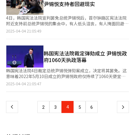
尹锡悦支持者回避现实
国务总理韩德洙递交辞呈。事实上，在去年12月4日解除非常戒严
宪院的这一决定是守护民主和法治的途径。此外，他强调，国政稳
令后，总统室首席秘书以上高级官员曾集体提出辞职。今年1月，
定最为重要。国民力量党将尽全力平息骚乱，维护韩国的宪政秩
他们亦因不满代行总统职权的韩国经济副总理兼企划财政部长官崔
序，并履行宪法赋予的职责，确保代总统体制稳定运行。 4日，国
4日，韩国宪法法院宣判罢免总统尹锡悦后，首尔钟路区宪法法院
相穆提名两位宪法法院法官人选，而提出集体辞意。 目前尚不清
民力量非常对策委员会委员长权宁世在国会就尹锡悦被裁定罢免发
附近支持前总统尹锡悦的集会中，有人低头沮丧，有人掩面回避，
楚尹锡悦是否将发表公开讲话，接受弹劾结果或发布“接受宣
表立场。【图片提供 韩联社】
还有人直接晕倒在地。 【图片来源 韩联社】 【图片来源 韩联社】
2025-04-04 21:05:49
言”。预计他将在近期从汉南洞官邸搬离，返回位于首尔瑞草洞的
【图片来源 韩联社】
私宅。不过也有分析认为，为完成个人物品整理及住所准备工作，
尹锡悦可能会在官邸稍作停留。作为前例，2017年时任总统朴槿
惠在被罢免两日后即离开青瓦台，返回三成洞私宅。 4日上午11时
韩国宪法法院裁定弹劾成立 尹锡悦政
40分，象征国家元首身份的“凤凰旗”从龙山总统府正门旗杆降
府1060天执政落幕
下，标志着尹锡悦总统任期正式结束。【图片来源 韩联社】
韩国宪法法院4日裁定总统尹锡悦弹劾案成立，决定将其罢免。这
意味着2022年5月10日成立的尹锡悦政府仅持续了1060天便宣告
结束。 分析人士指出，尹锡悦在近三年的执政期间，始终未能摆
页
2025-04-04 21:05:47
脱“第一夫人金建希相关争议”以及朝小野大的不利格局。他最终
因宣布紧急戒严这一政治豪赌失利，导致自身政治生涯提前终结。
一
▲执政回顾：改革与争议并存 尹锡悦政府上台后，以“去文在寅
化”为核心，第一项重大举措便是将总统办公地点从青瓦台迁至首
上
4
下
2
3
5
6
尔龙山。经济政策方面，他强调自由市场经济，推行财政紧缩政
策，试图与前政府的“收入主导增长”模式划清界限。 尹锡悦政
一
府提出涵盖劳动、国民年金、教育、医疗以及应对低生育率
的“4+1改革”方案。其中，医疗改革影响最为深远。政府决定将
页
2025学年度医学院招生名额增加2000人，以缓解医疗资源短缺，