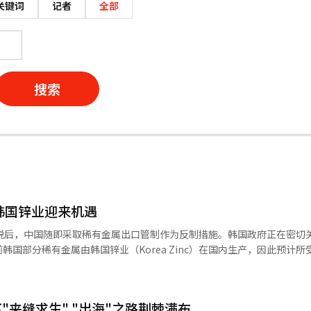
关键词
记者
全部
搜索
韩国锌业迎来机遇
关税后，中国随即采取稀有金属出口管制作为反制措施。韩国政府正在密切
国部分稀有金属由韩国锌业（Korea Zinc）在国内生产，因此预计所
生产过程中回收各种金属，位于行业领先地位。 中国商务部本月4日宣布
金属列为出口管制品类，目前尚未全面禁止出口，但增加商务部审批程序
产业通商资源部迅速召开产业供应链会议，评估出口管制对韩国产业的影
"夹缝求生" "出海"之路荆棘满布
域的合金与化合物，一旦供应受阻，相关产业可能受到较大冲击。 韩国政府认