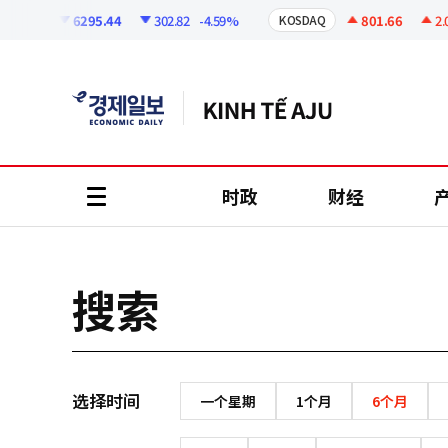
코
인
6295.44
302.82
-4.59%
801.66
2.07
SPI
KOSDAQ
정
보
时政
财经
all
menu
搜索
选择时间
一个星期
1个月
6个月