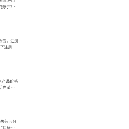
新政府的通
月27日大
大限度地扩
链稳定化事
用尿素进口
H800的出
9%）等。
，以及中国
，并通过降
人才数量来
的进口量，
策和市场的
2023年
，但由于其
金幻方量化
存储
收支持来鼓
，在国内生
上超越了
并逐步推进
水产品价格
。这也是韩
pSeek
农
源多元化方
2.9%，
I性能所需条
案。”他进
遇，也存在
业增加储存
制人工智能
授朱荣涉分
872万韩