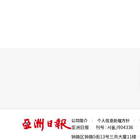
产厚板的反倾销申诉已获受理，贸易委员会正在展开调查。 据韩
其中16家（44%）已获得HACCP认证或被食品
万吨，同比增加6.1%，创201
行为的打击力度，同时加强辛奇
至10%。面对经济萧条与低价竞争的双
者信任的环境至关重要。此外，为应对
中国低价竞争影响的一大领域。据
联社】
年12月多晶硅价格跌至每公斤5.6
元）的七分之一。同期210mm单
0.0038美元，组件价格降至每瓦0.0
能零部件涌入韩国市场，韩国企业
难以承受与中国廉价产品的竞争，2
门目前70%至80%的太阳能业务收入来自北美
业把希望寄托在中国政府的经济
国，内需难以快速恢复，因此中国可能会继续向韩国
业，同时国内企业也需要尽快调
问题，高人工成本的韩国企业几
亚
公司简介
个人信息处理方针
洲
亚洲日报
刊号 : 서울,아04336
|
|
日
报
钟路区钟路5街13号三共大厦11楼