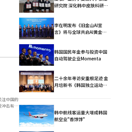
研究院 深化韩中皮肤科研合
作
李在明发布《旧金山AI宣
言》将与全球共启AI黄金时
代
韩国国民年金参与投资中国
自动驾驶企业Momenta
二十余年寻访安重根足迹 金
月培新书《韩国独立运动圣
地：向旅顺口追问历史》出
版
关注中国的
受冲击有
韩中航线客运量大增成韩国
，以调节供
航空业"香饽饽"
响。上述稀