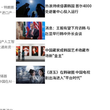
每年生产
热浪持续侵袭韩国 首尔4000
金制造透明电
处避暑中心投入运行
经济体关税
，主要供应
消息：王毅有望下月访韩 与
位居首位，
锑是三氧化
赵显举行韩中外长会谈
居首位。从
 中国
将美国市场
锑的营收较
韩元（约合人
中国藏家成韩国艺术收藏市
工厂的三养
场新"金主"
，超越中国
外交安保和
而可能导致
火鸡
出口额达
《逐玉》在韩破圈 中国电视
存储器
年对美出口
剧出海进入"平台时代"
国在AI芯
还入驻了
消
若有变化将
论了
景下，因此
有工厂，
人的销售额
的