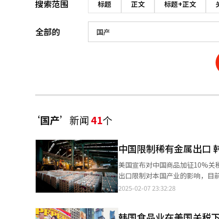
搜索范围
标题
正文
标题+正文
全部的
‘国产’
新闻
41
个
中国限制稀有金属出口 
美国宣布对中国商品加征10%
出口限制对本国产业的影响，目前韩
限。高丽锌凭借独特的工艺技术，在锌、铅
2025-02-07 23:32:28
把钨、碲、铋、钼、铟五种稀有
应。中国采取出口限制后，韩国
‌韩国食品业在美国关税下
有金属主要用于半导体、显示器等领