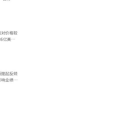
为每条
范式转变，
1%；明太
年高
主题。到了
业化。他认
者对价格较
，同比上涨
AI改善世
核心产业与
从2016
，”他表
，进口额达
板提起反倾
正价值，以
进口量。
影响业绩恶
菜的进口力
平的专题讨
。 四
斯宾塞·福
生虫卵和铅
于正常价格
伙人高塔姆·
过一年。
·施泰因克
至四分之
的81%。
2万韩
，针对中国
有56家，