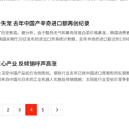
。栗子和大枣价格则与去年持平。 水产品价格普遍走高。鲭鱼（国产盐
趋势，也是韩国初创企业在国际舞台上取得成功的关键战略。 他观察到，近年
元，同比上涨45.4%，较平年均价高出67%；黄花鱼（冷冻中等品）价格
端技术转向关注技术的更广泛意义。他表示：“自疫情以来，CES经历了
较平年上涨28%；干鳀鱼每100克售价为2409韩元，同比及较平年均上涨1
更加注重技术创新对人类可持续发展的贡献。” 朱荣涉指出，人工智能
.1%；鱿鱼（近海冷藏）每条售价为7507韩元，同比上涨2.3%，较平
失宠 去年中国产辛奇进口额再创纪录
顾了CES 2023首次提出“为所有人类安全”的概念，聚焦可持续发展的
%。 在畜产品方面，韩牛一等级里脊肉零售价为每100克
成为以AI为核心的创新浪潮，而在2025年的CES上，这些技术已开始商
了历史新高。据分析，由于酷热天气和暴雨导致白菜价格暴涨，韩国消费
527韩元，均与去年同期基本持平；但特大鸡蛋的零售价为每盒6410韩元
、社会和经济挑战中发挥关键作用。 在2025年的CES上，他提到了英
2%。 迎来春节销售旺季的韩国传统市场【图片来源 韩联
AI生态系统”，并认为这是一次行业的颠覆性变革。“英伟达明确提出了通过
57亿美元增长了16%。 辛奇进口额的激增与白菜价格波动密切相
超级计算机，”他说。 然而，他也警告称，英伟达在物理AI领域
期，当月进口额达2355万美元，刷新单月历史最高纪录。 从长期趋势来看，
无人机和重型机械等领域）的扩张可能会对韩国产生重大挑战。“韩国的
08年首次突破1亿美元后，至2015年间一直保持在1亿至1.1亿美元之间。
建立独立的物理AI生态系统，就可能被完全纳入英伟达的生态体系之中
心产业 反倾销呼声高涨
的进口额比2014年增长了81.8%。其中，中国产辛奇占据绝对主导地位
的竞争力。 对于韩国初创企业，朱荣涉强调了“目标导向型
预计更为
业深受中国产品低价攻势困扰。钢铁行业去年已就中国进口厚板和热轧钢
速跟随者”向全球领导者的转型。他认为，韩国企业需要专注于技术的真
，韩国政府对进口白菜实施了临时分配关税（0%），大幅增加中国产白菜
对来自中国与日本的工业机器人实施反倾销措施；太阳能行业受低价竞争
）于当地时间1月6日在拉斯
元（约合人民币100元）的高价销售。为稳定物价，政府加大了中国产白
。在此次论坛上，来自全球不同领域的专家和领导者共同参与了一场高水
部贸易委员会提交关于中国产四轴及以上垂直多关节工业机器人的反倾销申诉
为首尔大学技术管理研究生院教授朱荣涉、Sozo Ventures项目总监
体在盐水中腌制白菜，引发韩国消费者强烈抵制。此外，2005年发现寄
应用于组装、涂装、焊接等制造工业现场。韩国企业指出，中日厂商以低
pbox经理梅拉妮·英佩尔德（Melanie Imfeld）、GVC Partners风险合
杆菌等事件，也曾加剧消费者的不安。然而，这种排斥情绪通常难以持续超
韩国工业机器人市场进口量从2021年的9080
学伯克利分校教授萨姆·哈（Sam Ha），以及Productable副社长泰勒
在于其显著的价格优势。与韩国产辛奇相比，中国产价格仅为其五分之一
4
下
2
3
5
，三年增幅超过48%。进口产品的市场占有率也从2021年的75%升至2023年
AJP】
，10公斤营业用辛奇的韩国产价格为4万至5万韩元，而中国产仅为1万至
反倾销申诉，以反击进口产品的低
一
产厚板提出反倾销申诉，12月又对中日热轧钢板启动反倾销调查。目前
存疑虑。据统计，过去五年间，被判定为“不合格”的中国产辛奇制造商共