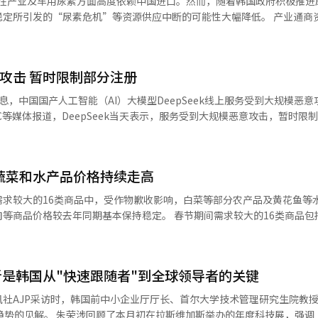
持慎重态度。农林畜产食品部相关人士指出，韩国政府正在密切监察美国
发的“尿素危机”等资源供应中断的可能性大幅降低。 产业通商资源于31
到其10%，但性能却能够媲美甚至超越竞争对手。受此影响，英伟达股价在1
对农食品产业的影响和应对方案，以期将农食品领域的影响最小化，并最
口35.8197万吨产业及车用尿素。自去年起，韩国政府全面启动了供应
降低了对中国的进口依赖。具体来看，截至2023年，韩国自华产业及车
，美国已在2022年禁止英伟达向中国出口H100芯片，并在2023年限制了
占比达53.1%，
恶意攻击 暂时限制部分注册
（8.8%）、卡塔尔（4.7%）、沙特阿拉伯（3.4%）、印度尼西亚（2.
国学系教授、中国经营研究所所长朴胜赞表
扩张供应链的举措。 政府方面认为，韩国自华尿素进口依赖度过
能推动AI技术的发展，主要得益于其在AI和半导体领域庞大的人才储备
韩国产生较大影响。因此，政府采取了从中国以外的国家进口尿素的策略
行动计划”。事实上，从科学、技术、工程和数学（STEM）领域的博士级
荒问题。乐天化学等主要进口企业也紧跟政策步伐，大幅增加从越南等国
登录并使用服务器。 据悉，DeepSeek人工智能应用登顶苹果
7.7万人，约为美国的4倍。这表明，中国不仅拥有充足的人才基础，还有政
3.1%，大幅替代了自华进口。 为了进一步防止“尿素危机”的发生，
榜，在美区下载榜上超越了ChatGPT，霸榜榜首。DeepSeek是成立于
。 近年来，美国对华半导体制裁反而助推了中国企业的成
尿素的可行性，并考虑提供财政支持方案。尽管制造尿素不需要高技术力
发先进的大语言模型（LLM）和相关技术。创始人是AI驱动量化对冲基
最新智能手机中采用了由中芯国际（SMIC）7nm工艺制造的芯片，而长鑫
进口。政府认为，若想从根本上解决“尿素危机”，有必要通过财政及税
 蔬菜和水产品价格持续走高
AI芯片的出口
，在具备足够生产尿素的人力及设备的情况下，若政府能够给予全力支持
AI的顶尖模型相当，甚至在解决复杂问题、数学和编程等多个领域的准确性
能采用中国HBM芯片的可能性。此外，随着中国厂商加快HBM3的量产，
需求较大的16类商品中，受作物歉收影响，白菜等部分农产品及黄花鱼等
结构相似的日本，其国内尿素产量稳定，因此对进口供应波动的影响较小
thropic的Claude Sonnet 3。 据悉，DeepSeek的性能不亚于全球知
市场的领先地位可能受到威胁。 ▲韩国企业高度警惕 三星、SK海力士
同期基本保持稳定。 春节期间需求较大的16类商品包括白菜、
示：“尿素等关键资源的断供无疑
为其他模型的十分之一，给硅谷等大型人工智能企业带来了巨大冲击。Dee
、猪肉、鸡肉、鸡蛋、明太鱼、鱿鱼、带鱼、鲭鱼、黄花鱼和干鳀鱼。 据韩国
压力。为确保国家资源稳定，还将持续加大其他核心矿物储备量的进口来
力和能源的普遍看法构成挑战。 上周， DeepSeek推出全新模型
电子和SK海力士也在密切关注市场动态。 1月31日，三星电子存储事业部副
布的数据，白菜零售价格为每棵4839韩元（约合人民币25元），同比上涨5
全性。”
penAI的o1相媲美，在人工智能社区引发了冲击波，颠覆了人们对实现尖端A
上表示：“我们正在密切关注业界动向，并针对不同情况制定多种应对方
是韩国从"快速跟随者"到全球领导者的关键
，因此尚难以准确评估DeepSeek的影响，但预计市场上既存在长期机
格居高不下。此外，受价格上涨预期影响，产地经销商和辛奇（泡菜）企
对是否需要限制使用的更多担忧，DeepSeek的进步可能会加紧旨在控
社AJP采访时，韩国前中小企业厅厅长、首尔大学技术管理研究生院教
HBM的整体需求仍可能持续增长。 【图片来源 路透社/韩联社】
上涨39.6%，较平年均价上涨40.4%。富士苹果的平均零售价为每10个2.6
举办的年度科技展，强调“目标导