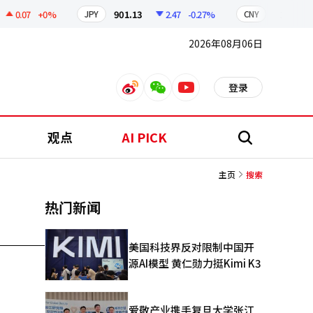
0.07
+0%
901.13
2.47
-0.27%
211.25
JPY
CNY
2026年08月06日
登录
weibo
weixin
youtube
观点
AI PICK
搜
索
主页
搜索
热门新闻
美国科技界反对限制中国开
源AI模型 黄仁勋力挺Kimi K3
爱敬产业携手复旦大学张江