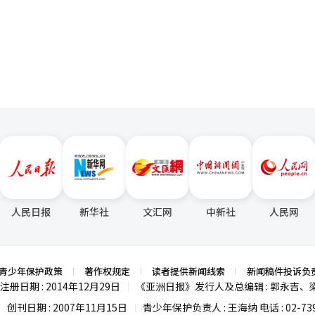
国钢铁协会数据，去年韩国进口中国产钢材多达877
页
药品安全处评为“合格”。 业内人士建议，政府应加大对伪装原产地
7年以来新高。进入韩国市场的中国产厚板价格比韩国国产低20%，热轧钢板
原材料供应链管理。食品行业相关人士表示：“通过严格监管原产地标识
重压力，业界纷纷感叹情况持续下去企业会难以维继。 太阳能行业也是受到
白菜价格暴涨，应努力确保夏季高温时期的白菜供应稳定。” 【图片来源 韩
韩国进出口银行去年12月26日发布的《2024年下半年太阳能产业动向
美元的历史低点，较同年1月（8.8美元）下降36.4%，仅为2022年8月顶
晶硅片价格降至每片0.21美元，较同年1月下降34.4%。太阳能电池价格
084美元，分别较去年1月下降24%和30%，同创历史新低。 随着中国产低价太阳
或全面退出本土业务，或承受亏损进行恶性竞争。韩国唯一的多晶硅生产
020年放弃韩国业务，目前专注马来西亚工厂运营。韩华解决方案的Q-C
市场，目前发展重点也在海外。 中国低价倾销源于内需萎靡，韩国企
刺激政策上，但前景并不乐观。浦项控股公司会长张仁和表示：“像中国
倾销低价钢铁产品。” 业界与学界呼吁通过政策支援保护韩国产
整业务组合。淑明女子大学经营学教授徐镛求表示：“中国产品的低价攻
乎不可能在价格竞争中胜出。因此应该迅速转向高附加值产品竞争力，或
人民日报
新华社
文汇网
中新社
人民网
美和法律规章较为宽松的灰色市场。” 现代制铁生产的热轧钢板【图片来源 现代制铁】
青少年保护政策
著作权规定
读者提供新闻线索
新闻稿件投诉负
注册日期 : 2014年12月29日
《亚洲日报》发行人及总编辑 : 郭永吉、
|
创刊日期 : 2007年11月15日
青少年保护负责人 : 王海纳 电话 : 02-739
|
|