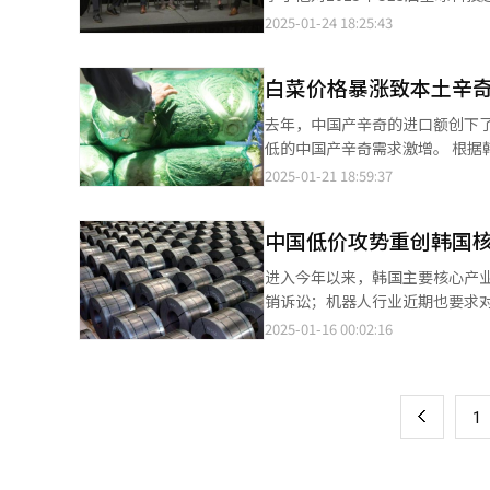
元，同比微降0.9%，但较平年均价上涨4.3%
向型创新”正成为全球科技发展的重要
2025-01-24 18:25:43
渍中等品）零售价为两条6473韩
来，CES的重点已从单纯展示尖
1959韩元，同比上涨24.9%，
从一个纯粹以技术为中心的展会，转变为
鱼（远洋进口冷冻）价格同比上涨6
白菜价格暴涨致本土辛奇
（AI）正是这一转型的核心。他回
4.6%；而带鱼（国产冷藏）价格则同比及较平年均下降5.9
2024年，这一理念进一步发展，
去年，中国产辛奇的进口额创下
9185韩元，鸡肉价格为每公斤5
为，这一趋势将愈加明显，AI将在解决全球环境
低的中国产辛奇需求激增。 根据韩国关税厅20日发布的进出口贸易统计数据，去年辛奇的进口额达到1.8986亿美
8.7%；五花肉零售价为每100克2541韩元，同比上涨13.
伟达（NVIDIA）展示的“物理
元，创历史最高纪录。这一数字较2023年的1.63
2025-01-21 18:59:37
社】
界的使命，展示了新的GPU、AI平台战略以及个人
关。去年10月，正值韩国辛奇腌制高峰
（涵盖自动驾驶汽车、机器人、
辛奇进口额整体呈增长态势。自20
这些领域密切相关。如果我们无法
中国低价攻势重创韩国核
年起，进口额持续增长，2024年
示。他呼吁韩国制定紧急的国家战略，以确保在这一领域
1.8975亿美元，占总额的99.94%。 如果将白菜等辛奇腌制原料的进口计算在内，中国产辛奇的实际进口量
进入今年以来，韩国主要核心产
创新”的重要性，以实现从“快
庞大。为应对去年白菜价格暴涨
销诉讼；机器人行业近期也要求
应对未来全球市场的挑战并实现持续增长。 首届“AJP硅谷全球创新成长论坛”（GIGS
一些零售店甚至以每棵白菜2万韩
化，开始考虑退出本土市场。 据韩国产业界15日消息，HD Hyundai Robotics、Yuil Robotics等五家韩国工业机器
2025-01-16 00:02:16
页
维加斯巴黎酒店凡尔赛大厅举行
度。 尽管中国产辛奇长期以来因卫生问题备受争议，其需求依然持续增长。2021年的“裸体辛奇”事件成为典型案
人企业本月10日向产业通商资源
论会。参与讨论的嘉宾从左至右依次
例，视频显示中国工厂员工赤裸身
轴及以上垂直多关节机器人广泛
一
斯特（Spencer Foust）、Ma
成分，2013年检出致病性大肠
最多40%的价格倾销工业机器人，扰乱韩国市场价格。 初步数据显示，
拉奥（Gautam Rao）、加州大
中国产辛奇需求增加的主要原因
上
1
台增至2024年的1.3445万台
（Tyler Steinke）。【图片来源 
一。据主要在线购物平台数据显示
进口工业机器人凭借低价几乎占据韩国市场。 钢铁行业去年两度针对进口钢材提起
元。 虽然从去年10月起，韩国政府开始对中国出口辛奇生产企业强制实施HACCP（食品安全管理体系认证），但消
价冲击。现代制铁去年7月对中国
费者对中国产辛奇的卫生安全仍