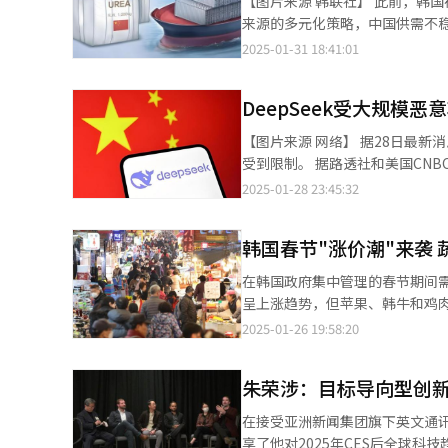
【图片来源 韩联社】 此前，韩国在产业及车用尿素方面高度依赖中国进口。然而，随着韩国政府积极推进尿素进口
HBM3E（第五代）。 DeepSeek AI模型的高性价比令业内震惊。相较于美国科技巨头每年投入巨额资金开发AI模
特朗普政府还未提出具体立场，
来源的多元化策略，中国供需不稳定所引
型，DeepSeek的研发成本不
商政策动向，旨在根据情况研究
日发布的数据显示，去年韩国共进
2025-01-31 18:41:01
跌，其市值蒸发5890亿美元。 市场普遍预测，特朗普政府可能会进一步扩大对华半导体出口管制，甚至限制英伟达
大利益。
业，通过进口国多元化战略，有效
向中国出口H20等低端芯片。此前
比重达88.1%，但去年锐减至27.1%。 据调查，去年越南成为了韩国产业及车用尿素的最大供应国，
口。 ▲美国制裁的“反噬效应” 助推中国半导体产业崛起 业内人士指出，美国的制裁可能适得其反，反而加速了中
DeepSeek受大规模
其次依次为中国（27.1%）、日本
国半导体产业的自主化进程，推动国产HBM的研发。 韩国龙仁大学中
据分析，自华进口比重急剧减少得益于韩国政府积极
【图片来源 网络】 据28日最新消息，中国国产人工智能（AI）大模型DeepSeek线上服务受到大规模恶意攻击，注册
示，在美国的种种限制下，中国仍
高，一旦供需出现不稳定，将对
受到限制。 据路透社和美国CNBC等媒体报道，DeepSeek当天表示，服务受到大规模恶意攻击，暂时限制了注册。
政府的积极政策支持，如“AI+
低关税等紧急措施有效缓解尿素
但关于攻击内容尚未公开。据悉，已注册用户可以正常
2025-01-28 23:45:32
看，截至2023年，中国已达到
越南进口比重从2023年的5.2%激增至去年的5
美国地区应用商店免费APP下载排行
双重驱动，未来可能会涌现出更多像DeepSeek这样的企业
韩国政府正积极讨论在国内生产
的一家创新型科技公司，专注于开
长。例如，2023年9月，华为在
收益性相对较低，韩国一直依赖
韩国春节"涨价潮"来袭
的掌门人梁文锋。 DeepSeek在一系列第三方基准测试中，其模型展现出了卓越的性能。它不仅在化学、数学和编码
（CXMT）也已推出DDR5存储产品。 目前，长鑫存储已成功研发HBM2E，如果美国进一步收紧对低端
励企业进军尿素产业。业界认为
方面的某些任务上性能与Open
限制，不排除未来英伟达GPU可
在韩国政府集中管理的春节期间
产尿素并非不可能。与韩国产业
Meta的Llama 3.1、Open AI的GPT-4o以及An
HBM3E、HBM4的研发，韩国厂商在全球HBM
呈上涨趋势，但苹果、韩牛和鸡肉等商品价格较去年
国政府积极探讨在国内生产尿素的原因之一。 产业通商资源部长官安德根（音）表
名人工智能聊天机器人，且成本仅
密切关注DeepSeek 韩国半导体企业已经开始对DeepSeek的技术进行研究和评估。LG AI研究院等机构已启动对
萝卜、苹果、梨、栗子、大枣、韩牛
2025-01-26 19:58:20
给韩国政府和企业带来了巨大的
的异军突起，对人工智能向前发展需要越来越多电
DeepSeek AI模型的测试和分析，而三星
水产食品流通公社（aT）24日发
案，以确保供应链的稳定性和安
DeepSeek-R1，其性能与O
社长金宰俊（音）在业绩说明会
较平年均价上涨41.6%。 萝卜零售价为每个3023韩元，同比上涨96.3%，较平年均价上涨64.8%。受冬季白菜和萝卜
件的假设。 世界各地的开发人员已然在测试DeepSeek的软件，并考虑用它来构建工具。这可能会加速先进人工智能
朱荣涉：目标导向型创新
一步指出，目前可获得的信息有限
产量不佳影响，本月两种蔬菜价
推理模型的采用，同时也可能引发
短期风险。 如果未来更多企业采用低成本AI芯片开发AI模型，短期来看可能会影响高端HBM的销售，但从长远来看，
需求，进一步推高价格。 梨的价格显著上涨，主要原因是去年产量减少以及酷暑天气影响流通供应。新高梨平均零售
在接受亚洲新闻集团旗下英文通讯
开发的监管。
价为每10个4.6956万韩元，同比
享了他对2025年CES后全球科技趋势的见解。 朱荣涉回顾了本月初在拉斯维加斯