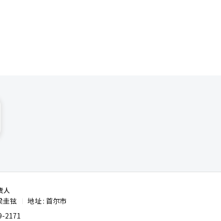
则低5%
，营造消费
》报告，去
点（39美
降至每瓦
企业OCI
ELLS部
这样的大
势是结构性
加速进军北
责人
梁圭铉
地址 : 首尔市
|
-2171