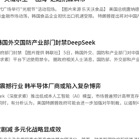
铟、铋和碲可通过国内生产及替代进口来应对，影响较为有限。韩国锌业
在全球年需求量1400吨中占比11%。铟具有高透明性和高导电性，可与锡合
荡，韩国食品企业担忧出口机遇受限。 特朗普提出将对中国产进口产品
迅速采取了报复性关税措施。随着关税战争的态势不断激化，韩国担忧两大
电容器、汽车零部件及DVD-RAM等产品。该公司还每年生产约900吨铋
。 韩国农村经济研究院于6日公布的报告显示，去年韩
。 实际上，去年9月中国对另一种稀有金属锑实施出口
亿美元，同比（13.1亿美元）增加2.8亿美元（21%），在出口对象国中
供应责任。韩国年均锑需求量约4000吨，其中韩国锌业供应接近一半。
国外交国防产业部门封禁DeepSeek
韩国对美出口额在2023年落后于日本和中国，位居第三，但仅1年，便跃
催化剂，并广泛应用于纺织、塑料、电子设备等领域，提高材料的阻燃性能。
最多，辛奇、饮料、烘焙食品等也备受当地人青睐。长期以来，韩国企业
供 韩联社】 5日，韩国外交、国防和产业部门对中国产人工智
”，导致价格上涨，韩国锌业的稀有金属营收去年因此大幅增长。其中，
国企业受波及将不可避免。 三养食品得益于火鸡面在美国市场的热
。 据政府相关人士消息，国防部、外交部和产业通商资源
收也分别超出计划的161.5%和151.1%。韩国锌业去年实现12.08万亿
000亿韩元（约合人民币15.1亿元）。以去年第三季度为基准，没有海外
。 DeepSeek过度采集用户数据的质疑扩散，政府部门
0亿韩元，同比分别增长24.5%和11.5%。 韩国锌业温山冶炼厂生产的锌
食品在包括美国在内的美洲地区销售额中占全体的28%，同比上升8个点
AI工具可能导致敏感信息外泄的担忧。上述这些部门处理的信息中涉及
食品方面预测，如果美国提高对韩国产品的关税，产品售价或将上涨，进
下达禁用令。
讨论提高美国销售法人向流通企业供应的价格或减少利润等各种应对方案。 除
I模型震撼行业 韩半导体厂商或陷入复杂博弈
等人气零食出口也将受影响。乐天沃食品日前发布的数据显示，去年对美
eek（深度求索）推出低成本人工智能（AI）模型，市场普遍预计高带宽
益于去年首次入驻美国开市客而表现出色，出口额达280万美元。好丽友去
同时，有分析认为，美国特朗普政府可能会进一步加强对华制裁，以遏制中
浪薯片占140亿韩元。浪里个浪薯片继入驻北美开市客和山姆会员商店后，
M市场的领导者——韩国SK海力士和三星电子的竞争环境变得更加复杂。 据行业
好丽友相关人士表示：“关税上涨定会对出口造成影响，但目前还需持续观察，
1月31日，英伟达（NVIDIA）首席执行官黄仁勋与总统特朗普会面，讨
片出口管制问题。此次会谈发生在特朗普政府考虑加强对华半导体出口限制的背
达到1400亿韩元。其中，宗家的辛奇产品占半数以上。尽管宗家在美国也
剧减 多元化战略显成效
。烧酒企业也已纷纷进军美国市场。以2023年为基准，海特真露美国法
这些芯片搭载的是HBM2E（第三代）或HBM3（第四代）存储器，而非最新
出口额近三年间年均增长46%。 面对这一严峻形势，韩国政府表示，