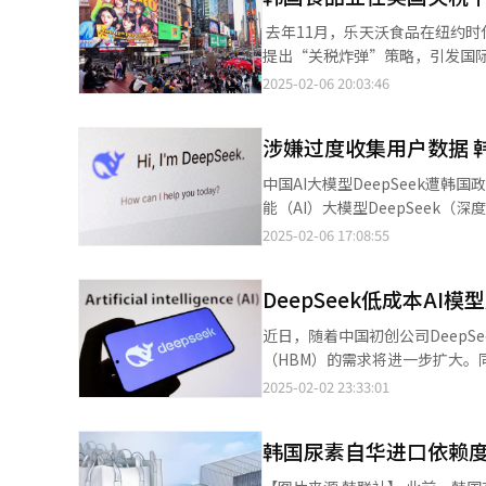
为，在受到管制的五种金属中，
‌ 去年11月，乐天沃食品在纽约时代广场举行"光棍节"活动现场。【图片来源 乐天沃食品】 美国总统唐纳德·特朗普
150吨纯度99.999%的铟，
提出“关税炸弹”策略，引发国际金融市场动
极等电子产品。 此外，韩国锌业每年还生产120至170吨碲，该金属极其稀有，1000吨铜矿石中可提炼约1公斤。碲
强行追加10%的关税，中方也
2025-02-06 20:03:46
主要用于太阳能电池、热电材料、
博弈中受无辜波及，陷入“鲸鱼争霸，虾米遭殃”的尴尬境地
国内军工等战略产业。铋是无铅黄铜的主要原材料，可替代铅
国对美国的农食品出口额达15.9
管制时，韩国锌业就已承担起内需
涉嫌过度收集用户数据 韩
成为了K-食品出口的最大市场。
二锑的原材料，主要用于阻燃剂、
对美出口产品来看，方便面销量
中国AI大模型DeepSeek遭韩国政府部门封禁 【图片提
把稀有金属作为贸易争端“武器
作为增长动力，因此，若美国持续扩大关税战，韩
能（AI）大模型DeepSeek（深度求索）平台下达使用禁令
原计划高出170.5%，铟和铋的营
销，去年营业利润创新高，超过3
部自行决定限制通过支持外网连接的电脑登录DeepSeek平台
2025-02-06 17:08:55
民币608.44亿元）营收，营业利润高达736
食品出口比重上升至77%。三养
采取屏蔽措施，以消除利用生成式
制品【图片来源 韩国锌业】
成为出口最大市场。然而，三养
经贸通商领域的机密较多，因此
销售额减少。为此，企业内部持续
DeepSeek低成本A
面外，巧克力棒、浪里个浪薯片
近日，随着中国初创公司DeepS
1300万元。其中，巧克力棒得
（HBM）的需求将进一步扩大。
额为325亿韩元。其中，浪里个
片领域的崛起。这一局势让全球HB
2025-02-02 23:33:01
Five Below和名创优品。
息和路透社2日报道，美国当地时间
及时应对。” 此外，若关税壁垒持续高涨，K-食品的代表产品辛奇也将面临出口受创的风险。去年在全体对美出口的
DeepSeek的发展及AI芯
K-食品中，辛奇的出口额最多，
韩国尿素自华进口依赖度
备受关注。 DeepSeek最新推出的推理AI模型“R1”开发成本仅为557.6万美元，并使用了约2000颗英伟达专为中国
但韩国出口到美国的数量仍然更多
市场设计的H800 AI加速器。
为630亿韩元，呈增加趋势。乐天七星对美烧酒