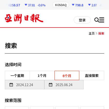
코
인
6258.57
37.81
-0.6%
798.8
2.87
-0.36%
KOSDAQ
정
보
all
登录
搜
men
索
主页
搜索
搜索
选择时间
一个星期
1个月
直接搜索
6个月
搜索范围