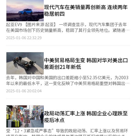
此前，证券界曾预测第四季度营业利润在10万亿韩元左右，后因市
在声明中称，这一规定“全面越权”，将对主流游戏PC和消费硬
缓、国际贸易环境恶化，以及特朗普政府可能重启普遍关税的政策
场情况恶化将预期下调至7万亿韩元，但实际数据依旧未能达到这
‌现代汽车在美销量再创新高 连续两年
件中已有的技术进行钳制。甲骨文则表示，这项新规可能成为美国
提议，都为出口前景增添了不确定性。 此外，全球电动车市场的
一调整后的水平。去年第四季度销售额为75万亿韩元，同比增长
稳居前四
科技行业历史上最具破坏性的政策之一，直接将美国企业在全球芯
需求停滞也令前景堪忧。现代汽车和起亚位于美国佐治亚州的在美
10.65%，环比减少5.18%。 三星电子业绩不如预期，主要受到智
片市场所占比重缩小80%。
首座电动汽车专用工厂——现代汽车集团Metaplant
能手机、个人电脑等前端IT产品需求下滑的影响。这导致其主营业
起亚EV9 【图片来源 起亚】 一项调查显示，现代汽车集团于去年
America（HMGMA）已投入运营，新能源车型的本地生产将直接
务——标准型（通用）存储器产品的盈利能力进一步恶化。 由于市
在美国市场创下历史销量新高‌，稳固了其行业领先地位。紧随通用
减少相关车型的出口量。 KAMA方面表示：“今年汽车出口增长将
场供过于求，存储器价格持续大幅下跌。与此同时，客户库存调整
汽车、丰田与福特之后，现代汽车集团连续两年荣膺美国市场销量
2025-01-06 22:32:29
受到多重因素制约，包括韩美贸易环境的恶化、中国在全球市场扩
的加剧使内存出货量和平均销售价格（ASP）均低于预期。尽管人
前四。 现代汽车集团日前发布的数据显示，去年全年，现代汽车
张带来的竞争加剧，以及企业海外生产布局对出口的替代效应。行
工智能（AI）热潮推动高带宽内存（HBM）需求激增，但由于三星
（包括捷尼赛思）和起亚汽车在美国市场共售出170.8293万辆汽
业需重点关注市场变化，优化全球化战略。” 现代汽车蔚山工厂
电子的HBM量产计划推迟，其对整体业绩的贡献仍然有限。 此
车，同比（165.2821万辆）增加3.4%，在美销量首次突破170万
出口装船码头旁的露天堆货场，车辆正在等待装船。【图片来源
外，非存储部门（包括系统大规模集成电路设计业务和代工业务）
辆大关。具体来看，现代汽车和起亚汽车在美国市场的销量分别达
中美贸易格局生变 韩国对华对美出口
韩联社】
因开工率下降及一次性费用计入而持续亏损。而过去一直为三星电
91.1805万辆和79.6488万辆，分别增长4.8%和1.8%。现代汽车旗
差距创21年新低
子提供支撑的显示器和移动部门，也因需求低迷及市场竞争加剧，
下高端汽车品牌捷尼赛思销量达7.5003万辆，同比增加8.4%。现
业绩表现有所减弱。 尽管三星电子未公布各部门的具体业绩数
代汽车和起亚汽车得益于休闲车（RV）和新能源汽车的卓越销售
去年，韩国对中国和美国的出口差距缩小至52.35亿美元，为2003
据，但券商分析，半导体业务设备解决方案（DS）部门第四季度
表现，推动整体业绩增长。 现代汽车运动型多功能车（SUV）帕里
年以来的最低水平，这一变化反映了中美贸易格局重塑对韩国出口
营业利润预计为3万亿韩元；移动体验（MX）与网络事业部预计为
斯帝和电动汽车艾尼氪5销量均创新高，分别售出11.055万辆
结构的深远影响。 自2001年中国加入世界贸易组织（WTO）及
2025-01-06 20:02:04
2万亿韩元；显示器部门约1万亿韩元；电视和家电部门约为3000
（23%↑）和4.44万辆（31%↑）。同时，起亚亦有6款车型刷新
2015年中韩自由贸易协定（FTA）生效以来，中国长期稳居韩国最
亿韩元。 图为CES 2025三星电子展馆入口【图片来源 三星电子】
了年度销量新高。起亚EV9销量达2.2017万辆，增加1869%；起亚
大出口市场。然而，近年来，受中国内需疲软和中间品自给率提升
狮跑销量达16.1917万辆，增加15%；起亚嘉华销量为4.9726万
的影响，中韩供应链分工体系受到冲击，韩国对中国的出口呈现下
辆，增加14%；K3、K4销量为13.9778万辆（13%），EV6销量为
滑趋势。 根据韩国贸易协会6日发布的数据，2024年韩国对中国的
政局动荡汇率上涨 韩国企业心理跌至
2.1715万辆（6%）等，均创新高。现代汽车“前三”车型分别是
出口额为1330.26亿美元，同比增长6.6%，继续稳居韩国最大出口
疫后冰点
途胜（20.6126万辆）、伊兰特（13.6698万辆）、胜达（11.9010
市场。然而，对美国的出口额达到1277.91亿美元，增幅达
万辆）。起亚依次是狮跑、K3、K4、起亚特柳赖德
10.45%，不仅创下连续7年新高，还实现连续8年正增长。 数据显
受“12·3紧急戒严事态”导致的政局动荡、汇率上涨以及贸易环
（Telluride）。 现代汽车集团去年在美市场的汽车销量继2023年
示，韩国对中国和美国出口额的差距已从2018年的894.05亿美元