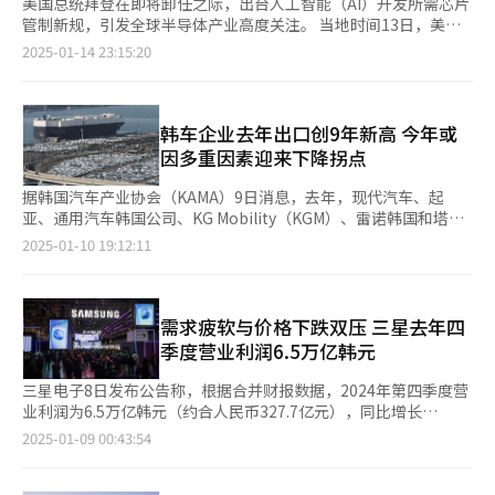
美国总统拜登在即将卸任之际，出台人工智能（AI）开发所需芯片
管制新规，引发全球半导体产业高度关注。 当地时间13日，美国
商务部宣布，将向包括韩国在内的20个关键盟友与合作伙伴不设限
2025-01-14 23:15:20
销售开发AI所需芯片，除此之外的大多数国家将面临总算力限制。
继续维持对中国、俄罗斯和朝鲜等国的出口禁令。 韩国基本不受
新规限制，三星电子和SK海力士虽然在华设厂，但由于总部实体
位于韩国国内可获高度信任的“通用验证最终用户”（UVEU）身
韩车企业去年出口创9年新高 今年或
份。 有意见认为，本次出台的新规若令全球半导体产业萎缩，在
因多重因素迎来下降拐点
产业链中占据较大比重的韩国半导体产业也无法“全身而退”。尤
其是从韩国立场来看，美方升级对华制裁力度，从长期来看可能会
据韩国汽车产业协会（KAMA）9日消息，去年，现代汽车、起
受到影响。 美国政府发布新规后，中国商务部新闻发言人立即回
亚、通用汽车韩国公司、KG Mobility（KGM）、雷诺韩国和塔塔
应称，拜登政府对第三方与中国开展正常贸易设置障碍、横加干
大宇等6家国内整车企业共出口278.2639万辆整车，创下自2015年
2025-01-10 19:12:11
涉。严重阻碍各国正常经贸往来，严重破坏市场规则和国际经贸秩
（297.4114万辆）以来的9年新高。然而，今年由于多重不确定
序，严重影响全球科技创新，严重损害包括美国企业在内的全球各
性，预计汽车出口将出现下滑趋势。 虽然去年出口总量创纪录，
国企业利益。中方将采取必要措施，坚决维护自身正当权益。 韩
但同比增幅仅为0.6%，远低于2024年20.3%的增长率。KAMA指
国芯片业界人士表示，从中长期来看，中国是仅次于美国的第二大
出，北美市场需求回暖，加之SUV和混合动力车的持续热销，成为
需求疲软与价格下跌双压 三星去年四
AI加速器采购市场，这或令零部件供应头部韩企失去潜在的中国客
支撑出口的主要动力。然而，北美以外地区出口表现不佳，加之电
季度营业利润6.5万亿韩元
户。 产业研究院分析称，短期来看，韩国企业对被列入禁售名单
动车需求放缓，导致整体增长趋缓。 分企业来看，现代汽车去年
国家的直接出口规模有限，但若对华制裁层层加码，收益性必将大
出口117.2633万辆，同比增长1.9%；起亚出口100.5182万辆，同
三星电子8日发布公告称，根据合并财报数据，2024年第四季度营
幅被削弱，将成为限制韩国企业发展的因素。 美国国内也对本次
比下降4.0%；通用汽车韩国公司出口47.3165万辆，增长9.8%；
业利润为6.5万亿韩元（约合人民币327.7亿元），同比增长
出台的新政存在反对之声，美国半导体行业协会（SIA）总裁
KG Mobility增长18.5%，出口6.2318万辆；雷诺韩国则下滑
130.5%。然而，与前一季度相比，该数值下降了29.19%。 值得
2025-01-09 00:43:54
JohnNeuffer表示，政策出台过于仓促，未听取行业意见，可能会
18.4%，出口6.7123万辆。 KAMA预计，今年国内整车企业出口量
注意的是，这一营业利润低于韩联社旗下的金融信息子公司“联合
将战略市场拱手让与竞争对手，从而打击美国经济及半导体和AI的
或降至270万辆，同比减少3.1%。新冠疫情后连续4年的高速增长
Infomax”统计的市场预期（7.7096万亿韩元），差距达15.7%。
竞争力。 英伟达和甲骨文两大科技巨头同样表示了反对，英伟达
带来的基数效应，使进一步增长难度加大。同时，全球经济增长放