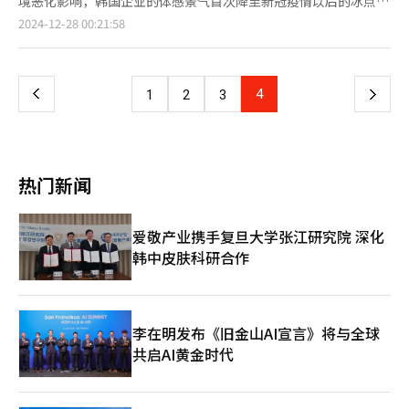
境恶化影响，韩国企业的体感景气首次降至新冠疫情以后的冰点。
之后第二次位居第四位。主要整车企业公开的去年年销量来看，通
的历史高位大幅缩小至2024年的52.35亿美元，创下自2003年以来
韩国银行（央行）在本月12月11日至18日期间，以全国3524家法
页
2024-12-28 00:21:58
用汽车以268.9346万辆稳居首位，丰田以233.2623万辆紧随其
的最小差距。 韩国对中国出口在2021年创下1629亿美元的历史高
人企业（制造业1848家，非制造业1444家）为对象进行12月企业
后，福特以206.5161万辆销量位居第三。继现代汽车集团之后，
点后连续三年下滑，2022年降至1557亿美元，2023年进一步下降
景气调查，并于27日公布结果显示，本月全产业企业心理指数
一
本田（142.3857万辆）和三菱（103.3851万辆）分别位居第五和
至1248亿美元。尽管2024年小幅回升至1330亿美元，但增长势头
（CBSI）较上月下降4.5个点，降至87.0。这是自2020年9月
第六位。 现代汽车集团相关人士表示：“在全球经济不确定性加
依然乏力。 长期以来，韩国对中国出口以零部件和材料等中间品
（83.0）以来的最低值，企业对整体经济的悲观心理创下新高。
上
4
下
1
2
3
剧及通胀削减法案（IRA）持续加强的背景下，凭借RV与新能源汽
为主，而中国则通过加工这些中间品生产成品并供应全球市场。然
12月全产业CBSI下降幅度（-4.5个点）为2023年1月（-5.6个点）
车的出色表现，成功在美国市场取得了令人瞩目的成绩。"
而，随着中国经济增长模式的转变，这一传统的分工模式正逐步发
以来的最大跌幅。CBSI是反映企业对整体经济认识的指标，高于
一
生变化。 相比对华出口的疲软，韩国对美出口呈现强劲增长势
100，表示企业对经济状况的期待心理较过去（2003至2023年）
头。2024年，汽车（8.2%）、半导体（122.8%）、通用机械
平均水平更加乐观，低于100则相反。 12月制造业CBSI环比下降
页
（3.6%）和计算机（196.8%）等核心品目的出口表现突出。 这一
3.7个点至86.9。制造业CBSI主要受行业景气（-1.3个点）和资金
热门新闻
增长主要得益于三星集团、SK集团、现代汽车和LG集团等韩国主
状况（-1.3个点）恶化影响，创下2022年9月（-5.6个点）以来的
要企业在美国加大对半导体、二次电池和电动汽车等尖端产业的投
最大跌幅。12月非制造业CBSI为87.1，环比下降5个点。降幅达到
资，推动了相关机械设备和中间品的出口。此外，美国科技巨头增
2023年10月（-7.4个点）以来的最大值，主要原因在于盈利能力
爱敬产业携手复旦大学张江研究院 深化
加对人工智能（AI）服务器的投资，也为韩国半导体出口注入了新
（-1.5个点）和资金状况（-1.5个点）恶化。 韩国银行统计调查组
韩中皮肤科研合作
的增长动力。 韩国贸易协会趋势分析室长张相植（音）指
分析称，政治不确定性扩大导致汇率急剧上升，原材料价格上涨的
出：“美国作为大型消费市场，其出口结构日益多样化，包括信息
压力反映在化工和汽车企业的反馈中。此外，美国特朗普政府上台
技术（IT）、机械设备和石油化学等领域。美国本地投资的增长，
后保护主义倾向强化、中国经济增长放缓引发的需求减少及竞争加
相关中间品出口逐渐形成更加稳定的结构。” 展望未来，若中美
剧等也可能带来一定影响。 2025年1月CBSI预测值显示，全产业
贸易冲突进一步加剧，尤其在特朗普政府启动第二任期的情况下，
为82.4，环比下降4.6个点；其中制造业降至85.2，环比下降1.7个
李在明发布《旧金山AI宣言》将与全球
以美国为中心的供应链重组或将对韩国对华出口带来更大挑战。
点；非制造业为80.3，环比下降6.8个点。非制造业预测值降幅
共启AI黄金时代
张相植表示：“鉴于中美冲突和中国强化自给自足的趋势，维持对
（-10.0个点）创下2020年4月（-23.5个点）以来的最大值。 韩国
中国出口的增长难度将持续增加。韩国需要以韩美同盟为基础，通
银行指出，12月初的戒严事态导致政治不确定性加剧，消费萎缩，
过加强尖端产业分工体系和供应链合作，提升与美国的互补性贸易
对非制造业企业的景气心理产生较大影响。此次调查时间内弹劾案