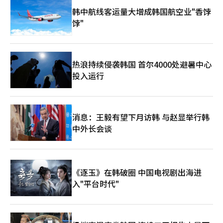
关系。” 现代汽车的电动汽车电池【图片来源 现代汽车】
在国会通过的影响尚未完全显现，因此非制造业的不确定性预计会
韩中航线客运量大增成韩国航空业"香饽
延续至下个月。 另外，12月BSI调查结果显示，制造业中运动用
饽"
品、二次电池相关电气设备以及电子影像通信设备行业的表现尤为
低迷，原因在于消费萎缩、出口放缓以及通用半导体需求减弱。非
制造业中，批发零售业和体育休闲相关服务业的BSI受消费心理恶
化影响而大幅下降。 在BSI基础上反映消费者动向指数（CSI）的
12月经济信心指数（ESI）环比下降9.6个点，为83.1，创下2020
热浪持续侵袭韩国 首尔4000处避暑中心
年3月（-21.2个点）以来的最大降幅。排除季节因素后的ESI循环
投入运行
变动指数为89.7，环比下降1.1个点。 23日下午，首尔明洞街头游
客寥寥无几。【图片来源 韩联社】
消息：王毅有望下月访韩 与赵显举行韩
中外长会谈
《逐玉》在韩破圈 中国电视剧出海进
入"平台时代"