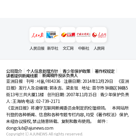
人民日报
新华社
文汇网
中新社
人民网
公司简介
个人信息处理方针
青少年保护政策
著作权规定
新闻稿件投诉负责人
读者提供新闻线索
亚洲日报
刊号 : 서울,아04336
注册日期 : 2014年12月29日
《亚洲
|
|
|
日报》发行人及总编辑 : 郭永吉、梁圭铉
地址 : 首尔市
钟路区钟路5
|
街13号三共大厦11楼
创刊日期 : 2007年11月15日
青少年保护负责
|
|
人 : 王海纳 电话 : 02-739-2171
《亚洲日报》将遵守互联网新闻委员会制定的伦理纲领。
本网站所
|
刊登的各种新闻、信息和各种专题专栏内容, 均受《著作权法》
保护,
未经协议授权, 禁止随意转载、复制和散布使用。
邮件 :
|
dongclub@ajunews.com
Copyright ⓒ AJUNEWS All rights reserved.