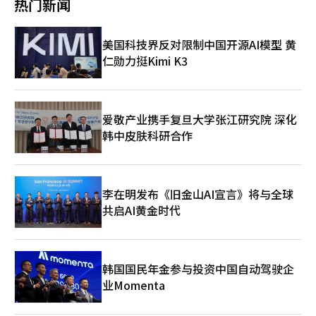
热门新闻
稍微留意近期街头，会经常发现手持候选人宣传照及支持标语的拉
超过40%可能性较大。但考虑到这一地区根深蒂固的保守倾向和日
牌信赖度的重视日益提升。BBQ凭借在美国及其他海外市场积累的
票群众，或是在上班路上向市民问好，或是载歌载舞为支持的候选
益激化的阵营对立，若保守势力大规模集结，仍可对投票意向产生
品牌实力，有望在中国市场赢得良好反响。 BBQ方面表示，将借
人吆喝赚人气。韩国《公职选举法》明确规定，任何外籍居民不得
一定影响。
此次签约契机，在中国主要城市积极推进加盟体系建设，并同步启
美国科技界反对限制中国开源AI模型 黄
在线上或线下为特定候选人进行宣传，具体包括佩戴特定候选人的
动本地化战略。北京、青岛、济南、深圳、厦门、武汉、西安、成
宣传徽章、贴纸，身穿有选举人编号的服装，参加助选活动或集
仁勋力挺Kimi K3
都等八地被选为首批战略布局区域，这些地区不仅是中国的政治、
会、帮忙派发候选人宣传单、周边物料，在投票站旁观、以志愿者
经济与旅游中心，同时具备完善的流通基础设施。 BBQ计划向具
身份协助选举工作、拍摄选民投票过程发到SNS等。尤其是拍摄投
备当地连锁餐饮经营经验及广泛流通网络的企业授予城市独家运营
票用纸属于违法行为，根据韩国《公职选举法》第166条规定，拍
权，并提供总部统一的运营培训体系，协助合作方开展本地加盟商
摄选票照片者可能面临两年以下有期徒刑或400万韩元以下罚款，
的招募工作。此次签约合作企业多为在地深耕多年的餐饮连锁经营
爱敬产业携手复旦大学张江研究院 深化
若拍摄行为干扰他人投票，会面临更严重的惩罚。 即使在个人社
者，对BBQ品牌在中国市场的扩展前景寄予厚望。 为更好契合中
韩中皮肤科研合作
交平台例如微信朋友圈、或是在聊天群，小红书等发布“反对XX候
国市场需求，BBQ计划开发更符合本地消费者口味的辣味酱料及特
选人政策”、“支持XX候选人”、“XX候选人加油”等内容，甚
色菜单，并同步引入与韩国总部一致的操作手册、培训体系和物流
至动动手指的转发、点赞，都可能被看做是政治表态，招来不必要
网络，确保品牌品质标准化。 未来，BBQ将以成都为起点，自今
的麻烦。虽然韩国《宪法》规定言论自由，但在韩国选举期间，即
年下半年起陆续开设直营门店，力争在短期内实现中国市场1000
使是外籍人士，在社媒上分享带有倾向性的言论时，即使并非有意
李在明发布《旧金山AI宣言》将与全球
家门店的布局。BBQ相关负责人表示，此次签约为构建稳定且可持
为之也有可能被视为是干预选举。 还有些自认为熟稔韩国政治
共启AI黄金时代
续的在华加盟体系奠定坚实基础。公司将依托14亿人口的庞大内需
的“懂王”，在社交平台上以看似“理中客”的上帝角度发布诸
市场，不断强化K-Food品牌影响力，迈向全球领先连锁企业行
如“投票有啥用，还不是老样子？”、“韩国政坛都是财阀傀儡，
列。
选谁都一样”等阴阳怪气的言论，看似是发表个人观点但实际上通
过渲染“政治无用论”，打击民众的政治参与热情，间接削弱民主
韩国国民年金参与投资中国自动驾驶企
制度的活力，甚至可能干扰选举氛围，从严格意义上来说是一种变
业Momenta
相的内政干涉。不管最终的选举结果如何，这都是韩国民众做出的
选择，应当予以尊重。部分消极言论可能被听者有心的韩国媒体捕
捉，放大炒作为“中国网民干涉韩国选举”的证据，损害两国关