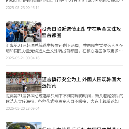
Research四家民调机构本月19日至21日面向1002名选民实施总统
个性果敢，却被视为“粗鲁”“强势”。这些刻板印象在媒体和综
表现为“无力感”。而对“社会不安”问题则更多表达出“愤
定。 改革新党则一再强调拒绝合并候选人，李俊锡23日在拜谒已
候选人支持率调查，于22日公布结果显示，共同民主党候选人李在
2025-05-23 00:46:14
艺上被反复呈现，进一步放大彼此间的文化隔阂。 然而，随着代
怒”情绪。 报告特别强调，政策制定必须紧扣国家难题这一核心
故前总统卢武铉位于庆尚南道金海市烽下村的墓地后对记者表
明支持率为46%，国民力量党候选人金文洙为32%，改革新党候
际更替与社会转型，韩国地域对立的传统格局呈显著消解趋势。年
导向，通过精准把握国民的实际诉求与情感共鸣，构建“以民为
示：“我深刻体会到卢武铉前总统对正直政治的坚守，当年面
选人李俊锡为10%。 与上周相比，李在明支持率下滑3个百分点，
轻世代对地域身份的认同度持续弱化，加之政府持续推进“地方均
本、多元共治”的新型政策生态体系。应当从根本上革新传统的政
对“三党合并”提议时紧握拳头坚定地提出异议，我希望自己也能
金文洙和李俊锡分别上升5个和3个百分点。在进步阶层和中间阶层
衡发展”政策 ，全罗道基础设施与科技产业正逐步提升，逐渐
策范式，真正将国民从政策受众提升为政策制定的能动主体。
坚守那样的政治风骨。” 此番发言被解读为李俊锡将国民力量党
中，对李在明的支持率分别为81%和50%。金文洙在保守阶层中
投票日临近选情正酣 李在明金文洙攻
从“民主圣地”转型为AI产业枢纽。同时，庆尚道年轻一代也开始
提议的合并候选人要求比作卢武铉当年面对“三党合并”，对此表
支持率为64%，排名首位。 83%的受访者称会继续支持目前的支
坚首都圈
反思传统保守阵营的世袭政治结构，地域忠诚度对政治倾向的影响
示拒绝。 在双方各打“小算盘”的背景下，在开始印刷选票的本
持对象，16%的受访者可能会改变支持对象。在“不考虑个人倾
力明显下降。尽管老一辈中仍存留着基于地域的情感隔阂，但整体
月25日前恐难达成合并，但在民调结果开始禁止发布的本月28
向，预计哪位候选人会当选总统”一问中，李在明以67%的支持率
距离第21届韩国总统选举投票还剩下两周，共同民主党候选人李在
社会正呈现出超越地域主义的融合态势。 全罗道与庆尚道之间的
日，以及提前缺席投票启动的本月29日和30日，双方理论上仍有
遥遥领先，是金文洙（23%）的近三倍。 支持实现政权更替的受
明和国民力量党候选人金文洙转战首都圈，在核心选区争取更多的
地域矛盾，本质上是涉及政治权力分配及区域发展公平性等的深层
可能戏剧性地完成合并，在此期间最大的变数仍为各候选人的支持
访者占比55%，支持国民力量党继续执政的占比34%。政党支持
支持。 20日，李在明在“政治主场”京畿道集中拜票。曾担任过
社会议题。要真正消解“互相看不惯”的情绪，需要政策层面的资
2025-05-21 00:04:16
率。 韩国盖洛普本月20日至22日面向1002名选民实施下届总统候
率方面，共同民主党为40%、国民力量党为31%、改革新党为
城南市长和京畿道知事的李在明意在选民最为集中的首都圈巩固其
源再分配和文化层面的相互理解 ，从根本上重建区域间的社会信
选人支持率调查，于23日公布结果显示，李在明支持率为45%，
5%。 本次调查还问及在本月18日举行的总统候选人电视辩论中，
领先优势。 选举拉票活动本月12日正式启动后，李在明从首尔出
任，才能实现真正的民族和解与社会整合。
金文洙和李俊锡分别为36%和10%，另有8%受访者持保留意见。
哪位候选人表现最佳。42%的受访者认为是李在明，其次依次是李
发，先后在忠清道、岭南地区（庆尚道、釜山、蔚山等地）、湖南
与上一次调查时相比，李在明支持率下滑6个百分点，金文洙和李
俊锡（28%）和金文洙（19%）。 各主要候选人近日继续在全国
地区（全罗道、光州等地）巡回拜票，日前重新回到首都圈。 李
谨言慎行安全为上 外国人围观韩国大
俊锡分别上升7个百分点和2个百分点。 盖洛普分析指出，相较共
进行拉票，李在明当天前往济州岛，公布“基本社会”构想具体方
在明21日将在仁川集中拜票，22日计划到访济州岛，23日前往庆
选指南
同民主党，国民力量党候选人选拔过程一波三折，党内围绕初选候
案，包括成立基本社会委员会，推出青年未来存款、打造基本看护
尚南道金海世烽下村，出席已故前总统卢武铉的追悼仪式，完成全
选人整合问题发生内讧。但以前总统尹锡悦退党和总统候选人首场
服务社会等八项承诺。 李在明强调，“济州4·3事件”和“5·18
国巡回拉票。共同民主党首席发言人赵承来表示，李在明将尽可能
距离第21届韩国总统选举只剩下不到两周的时间，街头巷尾张贴的
电视讨论为分水岭，选情有所变化。 在上一轮调查中，金文洙在
民主化运动”在历史上很大程度上阻止了紧急戒严，本次大是自去
到访各地，与更多的群众见面，具体行程将根据选情进行战略性灵
候选人宣传海报，各种花式拉票令人目不暇接，大选电视辩论如火
大邱和庆尚北道的支持率低于50%，但本次调查中上升至60%，
年12月3日开始的第三次“济州4·3事件”的清算过程。李在明将
活安排。 国民力量党候选人金文洙20日也在首都圈集中拉票，从
如荼，热闹无比的竞选氛围下，在韩国学习、生活、工作的外国人
2025-05-20 23:09:04
呈稳步上升势头。李在明和李俊锡在该地区的支持率分别为22%和
于23日前往庆尚南道金海烽下村，出席前总统卢武铉逝世16周年
该党支持率较高的首尔瑞草、松坡等江南圈开始巩固票仓，试图扭
也不自觉地成为了围观选情的“吃瓜群众”。由于国情和政治制度
9%。政党支持率方面，共同民主党和国民力量党分别为42%和
追悼仪式。 金文洙连续三天在首尔和京畿道等首都圈地区拉票，
转近期劣势。自称“市场总统”的金文洙当天中午到访位于首尔江
的不同，韩国大选期间对于各项行为有着严格的法律规定，不懂法
36%，较上一轮调查分别下滑和上升6个百分点。
接连会见医疗、农业等领域人士。金文洙公布一系列政治改革措
西区的南部农贸市场，考察物价水平，与个体商户、市民交流互
的外国人稍有不慎可能在不知情的情况下招来大麻烦，轻则罚款警
施，承诺若当选将把任期缩短为三年，并将国会议员人数减少
动。下午前往永登浦区的棚户区，考察弱势群体的居住环境，倾听
告，重则面临刑事处罚甚至被强制驱逐出境，留下不光彩的案底。