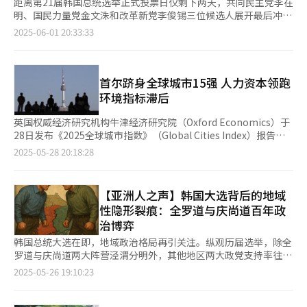
距离第21届韩国总统选举正式投票日仅剩下两天，共同民主党李在
明、国民力量党金文洙和改革新党李俊锡三位候选人展开最后冲
刺。 在最大限度集结支持层、争取中间选民的基本战略下，炮轰
2025-06-01 20:33:33
对手的负面攻击也愈演愈烈。从禁止公布民调结果前最后发布的支
持率结果来看，李在明仍持续领先，金文洙和李俊锡步步紧逼试图
逆转局势。 李在明强调本次提前大选源于前总统尹锡悦发布紧急
戒严，自始至终喊出“审判内乱”的口号，意在防止因支持率占上
首尔跻身全球城市15强 人力资本领跑
风导致支持层有所松懈。同时也聚焦经济民生议题，释放“不用税
环境指标滞后
收调控房价”、“实现KOSPI5000点”等信号。 从去年12月起，
戒严、弹劾、提前大选等一系列事件造成民众陷入“政治疲劳”，
英国权威经济研究机构牛津经济研究院（Oxford Economics）于
李在明欲通过对中间选民吸引力较大的政策议题，展现其“准备就
28日发布《2025全球城市指数》（Global Cities Index）报告显
绪的领导人”的形象。 金文洙则高举“反李在明”旗帜，全力集
示，韩国首尔在全球1000个城市中综合排名第15位，较去年（第
2025-05-28 20:18:28
结保守层并争取中间选民。在强调自身清廉形象的同时，集中对李
41位）跃升26个位次，并在亚洲城市中位列第二，仅次于排名第9
在明司法风险进行放大，声称若李在明当选将诞生“独裁国家”，
的日本东京。报告指出，首尔在人力资本领域表现突出，但在环境
激发选民反感情绪。 李俊锡则主打有别于老牌政治人物的年轻路
质量等方面仍存在明显不足。 据悉，该指数采用多维度评估体
【亚洲人之声】韩国大选背后的地域
线，主攻年轻选民的同时将李在明和金文洙贴上“祸乱势
系，从经济实力、人力资本、生活质量、环境可持续性和城市治理
性隐形裂痕：全罗道与庆尚道百年政
力”和“内乱势力”的标签，试图打破两党政治格局。 各候选人
能力五大核心领域，基于去年权威数据进行综合量化分析。在全球
治博弈
阵营间的负面攻防也日益升级，在最后一场电视辩论中，李俊锡重
榜单中，美国纽约、英国伦敦和法国巴黎分列前三甲，展现出一线
提李在明长子此前的涉女性不当言论，引发侮辱女性的争议。李俊
城市在全球格局中的领先地位。 首尔在本年度评估中呈显著进
韩国总统大选在即，地域政治格局再引关注。纵观历届选举，除全
锡要求李在明对此道歉并持续施压，李在明随后表示：“教子无方
步。具体来看，经济领域（包括GDP规模与就业市场指标）位列全
罗道与庆尚道两大阵营泾渭分明外，其他地区两大政党支持率往往
是我的过错”，但同时称对方夸大歪曲内容，将通过党内法律手段
球第18位。报告分析指出，虽然首尔拥有雄厚的产业基础和完备的
势均力敌。这种独特的政治地理现象，折射出韩国社会深层次的结
2025-05-26 19:10:23
进行应对。 亲民主党的政治评论家柳时敏日前对金文洙夫人薛兰
经济体系，但受制于近期经济增长乏力及人口老龄化等结构性挑
构性矛盾。 全罗道与庆尚道的地域矛盾已根深蒂固，超越单纯的
宁“不正常”的言论也引发争议，虽然柳时敏随后解释称“语言粗
战，经济领域的排名提升受到一定制约。 在人力资本方面，首尔
地域竞争范畴，演变为根植于历史积淀、政治博弈、经济分化及社
鲁是我失误，绝没有贬低女性或劳动者的意图”，但国民力量党仍
位居全球第5位。首尔聚集高等教育机构和跨国及大型企业，在该