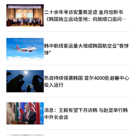
系，甚至上升到外交纠纷的高度。 在大选这一敏感时期，在韩外
国人出于好奇关注选举无可厚非，但应了解相关法律规定，避免在
二十余年寻访安重根足迹 金月培新书
公共场合发表个人政治观点，必要时可留意各国驻韩国大使馆发布
《韩国独立运动圣地：向旅顺口追问历
的安全提醒，避开选举“雷区”，以冷静、谨慎的态度观察选举进
史》出版
程，避免因无意行为引发不必要的误解或法律风险。
韩中航线客运量大增成韩国航空业"香饽
饽"
热浪持续侵袭韩国 首尔4000处避暑中心
投入运行
消息：王毅有望下月访韩 与赵显举行韩
中外长会谈