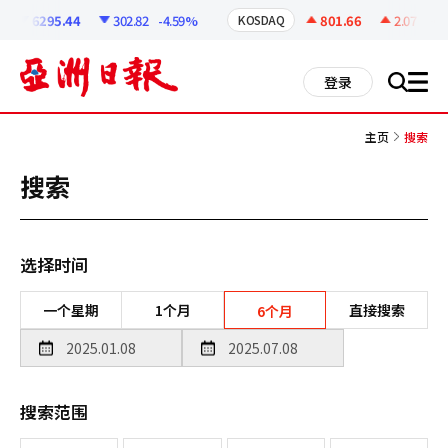
코
인
6295.44
302.82
-4.59%
801.66
2.07
+0.2
KOSDAQ
정
보
all
登录
搜
men
索
主页
搜索
搜索
选择时间
一个星期
1个月
直接搜索
6个月
搜索范围