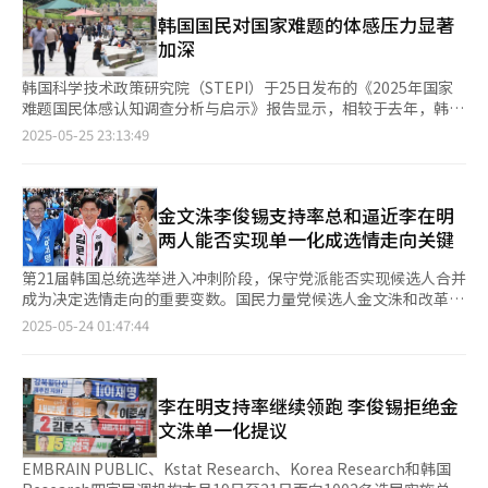
会文化认同差异等多维度的结构性对立。 地域矛盾的源头可追溯
意图借助李俊锡和柳时敏的失误来逆转选情，计划在剩下的竞选期
领域评价颇高。然而，在生活质量（第129位）、治理能力（第
至朝鲜王朝的“南人党争”。全罗道作为“南人”派系的大本营，
韩国国民对国家难题的体感压力显著
间围绕上述争议集中进行攻击，并就李在明儿子非法赌博资金来源
147位）、环境（第514位）等领域，得分相对较低，成为制约城
在17世纪后期惨遭肃清，自此被排除在权力核心之外。而庆尚道因
加深
向检方进行举报。 李俊锡坚持参选拒绝单一化，令国民力量党试
市发展的主要短板。 在生活质量方面，居高不下的住房价格与供
毗邻旧都庆州，长期把持着官僚体系的重要地位。 日本殖民统治
图扭转颓势的整合候选人计划泡汤，国民力量党呼吁“通过投票实
给不足成主要制约因素。环境方面，因空气污染问题突出及气候异
时期，结构性差异进一步加剧。日本殖民政府出于殖民利益，在庆
韩国科学技术政策研究院（STEPI）于25日发布的《2025年国家
现单一化”来集结保守阵营，喊出“现在选金文洙，将来选李俊
常现象频发而评价低迷。治理能力方面，近年来韩国政局的持续动
尚道优先兴建港口、铁路与轻工业，釜山、大邱等地逐步发展成近
难题国民体感认知调查分析与启示》报告显示，相较于去年，韩国
锡”的口号希望刺激李俊锡支持层“丢车保帅”。 李俊锡则
荡对评分产生负面影响。 牛津经济研究院指出，韩国自民主化转
代工业重镇。而全罗道仍以农业为主，现代化进程远落后于东南部
国民对国家难题的体感压力呈明显上升趋势，特别是在假新闻泛
2025-05-25 23:13:49
以“为了未来请投我一票”为口号，竞选阵营以确保15%的得票率
型以来长期保持政治稳定，但前总统尹锡悦执政期间实施紧急戒严
工业区，为后来的经济差距埋下伏笔。 韩国建国初期的政治格局
滥、朝野矛盾加剧等社会背景下，国民对安全等议题的忧虑显著增
获取全额选举经费补贴为目标。 共同民主党研判金文洙和李俊锡
及后续弹劾风波，导致治理效能受损。未来韩国政治危机的化解程
进一步固化了地域差距。首任总统李承晚出身庆尚南道，执政期间
加。 STEPI将“国家难题”明确定义为对国家发展和国民福祉构成
的整合对李在明的胜局不会造成威胁，但仍对投票日前可能出现的
度不仅将直接影响治理排名，更可能对城市发展的其他领域产生深
政权资源倾斜倾向显著。此后，朴正熙、全斗焕 、卢泰愚等庆尚
重大挑战的全局性议题。该报告通过对105名专家进行深度咨询，
整合变数保持戒备。共同民主党方面表示，金文洙和李俊锡可能会
远影响。 在亚洲城市中，日本东京以第9名位居高位，中国香港排
北道出身的军人总统相继执政数十年，形成了以庆尚道为核心的权
并对1000名成年人展开问卷调查的双轨调研方法，系统梳理出韩
金文洙李俊锡支持率总和逼近李在明
在正式投票前最后一刻戏剧性地宣布整合，分析称这可能也是为督
名第72位，深圳与北京分别位列第134位与第152位。韩国其他主
力垄断体系。蔚山、浦项、釜山等庆尚道地区被重点培育为重工业
国当前亟待解决的十大国家性难题。调研结果显示，韩国国民的关
两人能否实现单一化成选情走向关键
促李在明支持者投票的策略。
要城市中，釜山排名第281位，全州第314位，大邱第321位，光州
基地，获得大规模的基础设施投资与政策扶持，实现了快速工业化
注焦点已发生显著转变，从以往聚焦经济结构、就业等传统议题，
第328位，清州第332位，大田第341位。 据悉，全球前十强城市
与经济腾飞。反之，全罗道被边缘化，导致就业市场萎缩、公共投
逐步扩展到社会安全风险、公共卫生危机等新兴领域，显示出韩国
第21届韩国总统选举进入冲刺阶段，保守党派能否实现候选人合并
中有八席与去年保持一致，纽约与伦敦已连续两年蝉联冠亚军。近
资匮乏，逐渐沦为韩国工业化进程中的“发展盲区”。 1980年爆
社会面临多元挑战。 具体来看，“人口结构变化”议题连续两年
成为决定选情走向的重要变数。国民力量党候选人金文洙和改革新
年来，首尔在多项国际城市评选中均保持10至20名的稳定表现。
发的“光州民主化运动”是地域情绪彻底撕裂的转折点。光州市民
位居国家难题首位。“假新闻与网络攻击等新型风险因素所引发的
党候选人李俊锡的支持率在近来各机构民调中双双上升，两人总支
2025-05-24 01:47:44
在3月发布的《全球金融中心指数》（GFCI）中位列第10位；在欧
反对军事政权而被血腥镇压，在全罗道人民心中留下深深的创伤，
社会不安”从去年的第五位跃升至第二位，成为今年关注度上升最
持率已接近持续领先的共同民主党候选人李在明，能否在最后关头
睿国际（Euromonitor International）评选的“全球百大旅游城
也成为全罗道认同进步、民主化运动的重要标志。从此，全罗道与
为显著的议题。“地方发展失衡导致的消亡危机”和“住房与物价
通过联手实现“逆风翻盘”引发高度关注。 截至目前，改革新党
市”排名中位列第12位，展现出首尔作为国际化大都市的综合竞争
以庆尚道为代表的保守政权之间的政治裂痕难以弥合。 政治倾向
不稳定造成的民生压力”紧随其后，位列第三、第四位。值得注意
方面对国民力量党提出的合并候选人仍表示拒绝，国民力量党继续
力。
形成结构性分裂格局。庆尚道普遍支持保守派政党，强调秩序与经
的是，“因朝野对立与新型传染病等引发的国民健康威胁”首次入
对李俊锡展开劝说的同时也打出“自强”战略。因为仅凭金文洙和
李在明支持率继续领跑 李俊锡拒绝金
济发展；而全罗道则长期支持进步派，追求社会改革与公平分配。
围即位列第五，反映出该议题在当前社会环境中的重要性。 此
李俊锡的支持率之和接近李在明，并不足以成为合并候选人的充分
文洙单一化提议
这种“投票地图”的对立逐渐演变为选举中的“红蓝分裂”。 文
外，“地缘政治危机”等国际局势问题较去年上升两位，位列第
理由。即使实现候选人合并，李俊锡的核心支持人群能否转而支持
化与性格差异也加深了误解。全罗道人语调温和、倾向于婉转表
八。在针对29名青年群体的专项情绪调查中，受访者面对不同议题
金文洙仍存疑。 国民力量党计划在金文洙支持率上升的基础上，
EMBRAIN PUBLIC、Kstat Research、Korea Research和韩国
达，但往往被误解为“不直接”“话多”；而庆尚道人语气直接、
时表现出明显的情绪差异。对“人口结构变化”与“生计不安”多
借“反李在明大联盟”的框架持续向李俊锡施压，促使其作出决