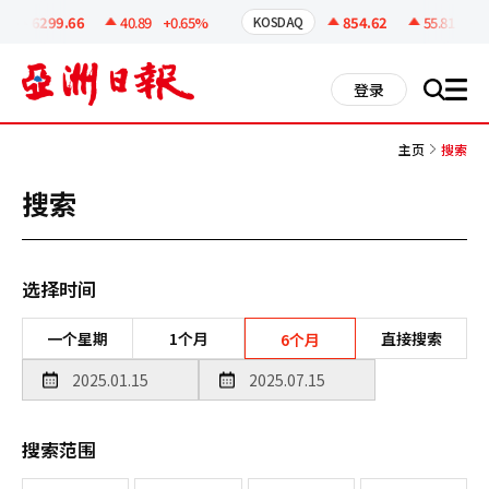
코
인
6299.66
40.89
+0.65%
854.62
55.81
+6.9
KOSDAQ
정
보
all
登录
搜
men
索
主页
搜索
搜索
选择时间
一个星期
1个月
直接搜索
6个月
搜索范围