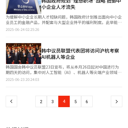
韩国政府规划"理想职场"战略 抵御中
部政策因素外，去年同期基数较高以及工作日差异也对当月数据造
的兑换比例。以美国金融科技公司圆环（Circle）发行的稳定币
小企业人才流失
成一定影响。 整体来看，5月韩国整车总产量为35.8969万辆，同
USDC为例，其与美元按照1：1比例挂钩，用户可以用1美元换取1
比下降3.7%。不过，中型整车企业韩国通用、雷诺韩国与KG
枚USDC，也可以用1枚USDC换回1美元。 稳定币的优势体现在多
为缓解中小企业长期人才短缺问题，韩国政府计划推出面向中小企
Mobility（KGM，原双龙汽车）表现稳健，部分缓解了整体降幅。
个方面。首先在跨境汇款方面，传统跨境汇款通常需要数天时间，
业员工的金融产品，并配套与大型企业持平的福利制度。此举能否
其中，韩国通用依托北美市场对出口车型的需求，实现产量4.9594
并伴随高昂的手续费，而稳定币基于区块链技术，可实现实时跨境
助力中小企业转型为“理想职场”引发关注。 中小风险企业部
2025-06-24 02:25:26
万辆，同比增长0.4%。 随着“美国优先”贸易政策的持续推进，
转账，且手续费极低。世界银行的数据显示，目前全球跨境汇款平
（以下简称“中企部”）在23日的业务报告中提出，计划通过“缩
韩国汽车产业对国内生产基础被削弱的担忧日益加剧。业内人士指
均成本率达6.35%，而稳定币支付可将这一成本率降至1%以下。
小差距、共生发展”打造理想中小企业。根据这一目标，政府拟推
出，企业海外产能和投资不断扩张，若缺乏有效应对措施，相关产
此外，与受工作日和时区限制的银行系统不同，稳定币支付网络支
出八年可积攒最高达6000万韩元（约合人民币31.1883万元）
业链将面临更深层次的挑战。为此，业界呼吁政府与民间应尽早制
持全天候交易，结算速度更快。这对于跨境电商、外贸企业和自由
的“青年未来储蓄”，并扩大中小企业福利平台预算规模。 大韩
韩中议员联盟代表团将访问沪杭考察
定战略规划，积极应对潜在风险。 数据显示，2024年韩国全年整
职业者而言，大幅提升了资金流动性。 自2014年全球首个稳定币
商工会议所发表的《青年职场偏好调查》显示，仅15.7%（多选）
AI机器人等企业
车产量为413万辆，较前一年下降2.7%，全球排名由第6位跌至第
——泰达币（USDT）问世以来，稳定币市场呈现快速发展态势。
受访者倾向选择中小企业，不及中坚企业（36%）的一半。青年群
7位。业界指出，国内生产的持续下滑将引发零部件企业经营困难
截至今年5月，全球稳定币总市值已升至约2500亿美元，较五年前
体对中小企业存在负面评价的原因中，“工作量与待遇不匹
韩国国会韩中议员联盟23日宣布，将从本月26日起对中国进行为
和就业机会减少等连锁反应。政府和企业必须加强合作，开拓新兴
增长超过1100%。其中，USDT占比逾60%。 就近期稳定币市场
配”（63.3%）占比最高，其后依次为“难以实现工作生活平
期四天的访问，集中对人工智能（AI）、机器人等尖端产业领域进
市场，实现出口渠道多元化，才能巩固产业基础。
火热的原因，业内认为，“稳定币第一股”的上市点燃了市场热
衡”（45.3%）、“发展前景不明朗”（43.7%）、“雇佣稳定性
行考察。 韩中议员联盟将先后考察位于上海、杭州的AI研究机构及
页
2025-06-23 20:24:03
情。本月5日，Circle正式在纽交所上市，成为稳定币领域的首个
低”（39.3%）以及“社会认可度不足”（37%）。 此外，受访
产业园区，考察创新技术动向及产业发展战略。行程中包括考察AI
IPO（首次公开募股）案例，被业内视为加密货币走向主流金融体
者认为改善中小企业就业环境的首要课题是“提高工资水
企业商汤科技、上海华为研发中心、机器人生产企业宇树科技、
一
系的重要里程碑。上市首日Circle股价大幅上涨168%，次日继续
平”（78%），其次为“保障工作生活平衡”（62%）、“构建
DeepSeek创始人梁文锋母校浙江大学等，还将到访大韩民国杭州
上涨近30%。 目前，美国在推动稳定币发展方面最为积极。美国
平等组织文化”（42%）和“营造安全工作环境”（39%）。 据
临时政府。 共同民主党议员金太年、洪起元、白惠莲、金永培、
上
4
下
2
3
5
6
参议院于当地时间本月17日对《指导与建立美国稳定币国家创新法
悉，中企部拟自明年起推行“中小企业员工资产积累项目”，预算
金相旭、赵寅喆，以及国民力量党议员金台镐、安祥薰、金素熙，
案》（“GENIUS法案”）进行最终表决。该法案以68票赞成、30
规模约为6500亿韩元。其中，“青年未来储蓄”面向青年职员与
祖国革新党议员车圭根（音）等参与此次访华。 韩中议员联盟会
一
票反对的结果获得通过，旨在为稳定币发行建立完善的监管框架。
中小企业核心人才，政府计划与中小企业共同承担青年开户首笔启
长金太年表示，希望此次访问能够成为韩中两国以人工智能为核
此前，美国总统唐纳德·特朗普曾宣布：“要让美国成为全球加密
动资金。 韩国政府计划面向中小企业核心人才（企业研究所员
心，具体化未来产业愿景的契机，今后将积极努力，使国会层面的
货币之都。”对此，美国副总统JD·万斯也表示：“我们将把稳
页
工、持有技师资格证者、人工智能领域人才等）推出专项补贴，并
经济领域议会外交取得实质成果。