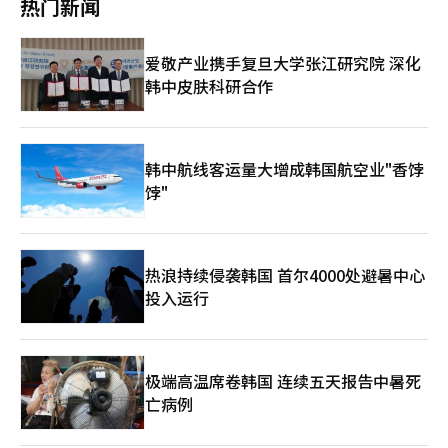
热门新闻
定币视为美国经济实力的倍增器。今后将通过完善相关法律法规，
参与其中与企业共同承担。此外，政府计划对目前有3.2万名加入
将加密货币完全纳入主流经济体系。” 另一方面，中国面临着稳
者的“中小企业员工优待储蓄”项目进一步增加支援，对连续工作
定币发展带来的挑战。证券时报于当地时间23日发文指出，稳定币
满三年的职员发放600万韩元奖金。 福利政策方面，韩国政府计划
爱敬产业携手复旦大学张江研究院 深化
浪潮正向全球袭来，成为各国急需解决的重要课题——放任稳定币
自明年起把大韩商工会议所运营的中小企业福利平台预算增至510
在监管外围无序发展会对本国金融体系造成负面影响，放弃一个高
韩中皮肤科研合作
亿韩元，其中包括政府提供的每人10万韩元福利积分等补贴，并计
效的结算工具更将错失货币全球化新机遇。对于正在积极提升人民
划面向工作环境较差的中小企业提供最高达5000万韩元的福利设
币国际化地位的中国而言，主动监管稳定币并顺势而为加速人民币
施凭证。此外，政府还计划通过与国土交通部协商改善中小企业住
国际化，或许是更优的选择。 除美国外，英国、韩国等多个国家
房特供制度，确保核心人才优先获得住房机会。 韩国中小风险企
和地区也纷纷将稳定币纳入立法计划。韩国共同民主党国会议员闵
业研究院研究委员卢旻善（音）表示，当前大型企业与中小企业收
韩中航线客运量大增成韩国航空业"香饽
炳德于本月10日代表提出《数字资产基本法》法案。根据法案内
入差距显著，导致中小企业人才流失严重，政府亟需持续扩大财政
饽"
容，获得金融委员会批准并具备5亿韩元（约合人民币262万元）
支援力度。
以上自有资本的韩国企业，将允许发行稳定币。 闵炳德表
示：“数字资产如今已不再是金融体系的边缘领域，而是改变全球
经济秩序的核心要素。该法案的通过将为稳定币发行企业提供法律
依据。” 韩国总统李在明在竞选期间曾提出有必要引入韩元稳定
热浪持续侵袭韩国 首尔4000处避暑中心
币。近期，他任命前企划财政部第一次官、曾担任加密货币咨询及
投入运行
研究公司Hashed Open Research代表的金容范出任总统府政策室
长。金容范此前发布的报告中指出，应由银行、金融机构以及金融
科技企业共同担任韩元稳定币的发行主体。 市场普遍预期，若韩
元稳定币正式推出，数字支付平台市场规模将大幅扩张。受此利好
极端高温席卷韩国 连续五天报告中暑死
消息推动，韩国移动支付平台Kakao Pay股价于本月10日暴涨
亡病例
29.92%，触及涨停，次日股价继续飙升15.96%，近一个月累计涨
幅接近三倍。但摩根大通指出，目前就将Kakao Pay视为韩元稳定
币政策的直接受益股还为时尚早，关于稳定币的引入仍存在诸多不