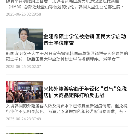
随着李在明政府上台后，加速推进韩国最大航运企业现代商船
（HMM）总部迁址釜山等议题的讨论，韩国大型企业总部过度集
中于首都圈的结构性问题再度引发社会广泛关注。 企业数据研究
2025-06-26 02:29:58
机构CEO Score于25日发布的《韩国500强企业总部区域分布分析
报告》显示，全国500强企业中高达77%的总部设立在首尔、仁川
和京畿道等首都圈地区，而世宗市、忠清北道、全罗北道、江原道
和济州道等地区的企业总部数量则屈指可数。 报告显示，共284家
金建希硕士学位被撤销 国民大学启动
（56.8%）企业总部设于首尔，其次是仁川和京畿道共101家
博士学位审查
（20.2%），釜山、蔚山和庆南46家（9.2%），大邱和庆北23家
（4.6%），大田和忠南21家（4.2%），光州和全南14家
韩国淑明女子大学于24日宣布撤销韩国前总统尹锡悦夫人金建希的
（2.8%）。忠北仅4家（0.8%），济州3家（0.6%），全北2家
硕士学位，随后国民大学启动其博士学位撤销程序。 淑明女子大
（0.4%），世宗和江原各仅1家（0.2%）。按地区来看，500强企
学表示，教育研究生院学位委员会于本月23日召开会议，基于研究
2025-06-25 03:02:07
业中385家聚集于首都圈，占比高达77%。 首尔地区聚集了现代汽
伦理真实性委员会（简称“研真委”）的审议结果，决定撤销金建
车、起亚、LG电子、韩国产业银行、韩亚银行、韩华、KB国民银
希1999年提交的硕士论文《对保罗·克利绘画特性的研究》所授
行、LG化学等龙头企业。三星电子、SK海力士、三星显示、三星
学位。 该论文此前因受民主校友会及部分教授的抄袭指控后，淑
SDI、三星重工业、KT、Naver等则集中于京畿道。现代制铁、韩
明女子大学于2022年2月成立研真委并启动预备调查，同年12月展
来韩外籍游客趋于年轻化 "过气"免税
国GM、SK仁川石化、三星生物制药、HD现代英特科位于仁川等。
开正式论文核查工作。然而，研真委数次延长调查期限且未对外界
店扩大商品矩阵打响反击战
在首尔市内，中区企业总部最多，共65家（22.9%），其次是江南
公布调查结果，引发民主校友会等有关人士的批评，指其“拖延调
区46家（16.2%）、钟路区42家（14.8%）、永登浦区40家
查”、“缺乏透明”。 直至今年逐步启动对前总统尹锡悦的弹劾
入境韩国的外籍游客人数及消费水平已恢复至新冠疫情前，但免税
（14.1%）、瑞草区25家（8.8%），位列前五。从行业来看，流
程序后，学校方面才向当事人金建希与举报方民主校友会通报了论
行业仍不见明显起色。为满足逐渐增加的年轻游客消费需求，各免
通业最多，共33家（11.6%），其次是保险业28家（9.9%）、石
文抄袭调查结果。据悉，金建希并未就该撤销通知提出异议。因
税店积极引进能够令年轻消费者打开钱包的商品。 据韩国文化观
2025-06-24 23:37:49
化、建筑及建材、服务业各22家（7.7%）、证券业20家
此，为实现本次金建希的学位撤销，淑明女大修订了“可追溯撤销
光研究院24日消息，4月外籍游客休闲消费指数（以2019年100为
（7.0%）、食品业19家（6.7%）、生活用品业18家（6.3%）
通过不当手段取得学位”的校规。 国民大学也在同日表示，已启
基准）为199.1，同比上升16.4%，创下自实施此项统计以来的最
等。 总部位于仁川和京畿道的101家企业中，有26家（25.7%）位
动金建希博士学位撤销相关程序。根据《高等教育法》规定，博士