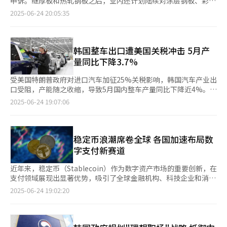
申诉。继厚板和热轧钢板之后，业内还计划陆续对涂层钢板、彩涂
商品，今后也将持续挖掘这类品牌，吸引更多的潜在用户。
例为10.1%，较2022年的1.3%大幅提升，但整体水平仍然较低。
钢板以及特殊钢棒等产品申请反倾销调查。 据钢铁行业24日消
2025-06-24 20:05:35
这表明企业更倾向于持有自有股份作为战略储备。 自2022年以
息，东国制钢正在准备针对中国产涂层和彩涂钢板的反倾销申诉。
来，在自有股份持有比例增长方面，韩国永丰集团表现最为突出。
东国制钢相关人士表示：“目前正在准备中，计划尽快提出申
该集团旗下金属冶炼企业高丽锌业因经营权争夺问题，自有股份比
诉。” 世亚特钢也正在准备对中国产特殊钢棒的反倾销申诉。特
例从零增长至12.3%。作为母公司的永丰集团，其自有股份比例则
殊钢棒主要用于汽车、造船、机械等产业的零部件制造。 随着低
韩国整车出口遭美国关税冲击 5月产
稳定维持在6.6%。 紧随其后的是新世界集团，其控股公司新世界
价中国钢材的不断涌入，韩国钢铁价格下跌，销售减少，企业盈利
量同比下降3.7%
将自有股份比例从2022年的0.1%提升至去年的10.9%。同期，
能力受到严重影响。行业期待通过对低价进口产品征收反倾销税来
Celltrion从2.1%提升至5.5%；LG集团从1.4%提升至3.9%；未来
恢复价格秩序。 实际上，韩国产业通商资源部贸易委员会今年2月
受美国特朗普政府对进口汽车加征25%关税影响，韩国汽车产业出
资产证券从23.7%提升至24.9%。 在50强集团核心子公司中，乐
对中国产厚板作出反倾销初步裁定后，相关产品进口大幅减少。上
口受阻，产能随之收缩，导致5月国内整车产量同比下降近4%。
天控股公司以32.5%的自有股份持有比例位居榜首。其后依次为TY
月中国向韩国出口厚板6.2万吨，较去年同期的16.7万吨大幅减少
据业界24日消息，现代汽车与起亚5月对美出口总计7.7892万辆，
2025-06-24 19:07:06
Holdings（29.8%）、未来资产人寿（26.3%）、未来资产证券
62.9%。 此前，现代制铁就中国和日本产热轧钢板向贸易委员会提
较去年同期的9.9172万辆下降21.5%。其中，现代汽车出口量为
（24.9%）和SK集团（24.8%）。
出反倾销申诉，初步调查结果预计最早在7月底公布。如果初步裁
4.2574万辆，同比锐减31.4%；起亚出口量为3.5318万辆，下降
定倾销属实，热轧钢板的进口也可能像厚板一样减少。今年1月至5
4.8%。 业内分析认为，车企为规避关税带来的成本压力，选择在
月，韩国进口中国和日本产热轧钢板共计143.9万吨。 钢铁行业相
新政生效前加快清理库存。权威汽车市场研究机构Cox
稳定币浪潮席卷全球 各国加速布局数
关人士指出：“反倾销税实施后，厚板进口有所减少，但部分企业
Automotive数据显示，截至4月初，现代汽车与起亚在美库存天
字支付新赛道
通过涂漆等手段伪装进口，规避限制。这种‘钻空子’的行为必须
数分别达到94天和62天。而美国政府则于4月3日正式实施对进口
由政府加以管控，钢铁行业才能真正复苏。” 此外，中国政府正
汽车加征25%的关税。 出口大幅减少也波及国内生产。韩国汽车
近年来，稳定币（Stablecoin）作为数字资产市场的重要创新，在
在实施的钢铁减产也是钢材价格有望回升的重要因素。上月中国粗
移动产业协会（KAMA）数据显示，5月现代汽车与起亚在韩国的
支付领域展现出显著优势，吸引了全球金融机构、科技企业和消费
钢产量为8655万吨，较去年同期减少6.9%。对此，有进投资证券
整车产量合计为29.1649万辆，同比下降5%。其中，现代汽车产
者的关注。与传统支付方式相比，稳定币凭借其稳定性、高效性和
2025-06-24 19:02:20
研究员李宥真（音）表示，中国国内的钢铁减产正在成为现实，供
量为15.7314万辆，下降6%；起亚产量为13.4335万辆，下降
全球可用性，正逐步改变金融交易模式。 稳定币是一种与美元、
给和不确定性均在减弱，市场正在向稳定方向发展。
3.8%。KAMA相关负责人表示：“尽管5月产量下滑受多重因素影
欧元等法定货币或黄金等其他资产挂钩的数字资产，特点在于具备
响，但主要原因还是出口，尤其是对美国出口的减少。年初制定的
较强的价格稳定性。与比特币、以太坊等波动性较大的加密货币不
出口目标为270万辆，目前因关税因素已下调至265万辆。” 除外
同，稳定币更适合日常支付、商业结算和薪资发放，通常保持1:1