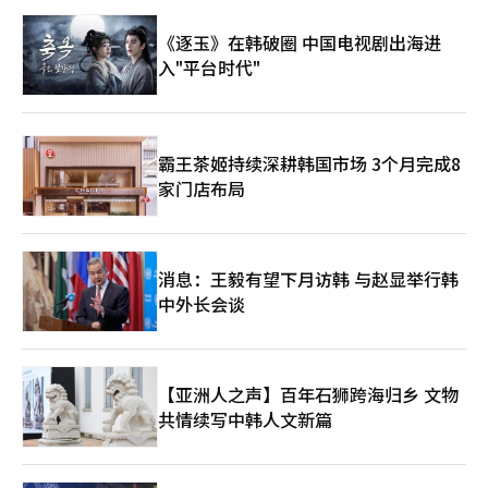
确定性。 韩国银行（央行）对非银行机构发行稳定币表示担忧。
韩国银行行长李昌镛在上月29日的记者座谈会上表示：“稳定币终
《逐玉》在韩破圈 中国电视剧出海进
究是韩元替代品，若由非银行机构随意发行，可能会严重削弱货币
入"平台时代"
政策的有效性。”
霸王茶姬持续深耕韩国市场 3个月完成8
家门店布局
消息：王毅有望下月访韩 与赵显举行韩
中外长会谈
【亚洲人之声】百年石狮跨海归乡 文物
共情续写中韩人文新篇