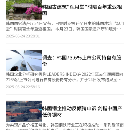
高水平。本国游客休闲消费指数为110.6，同比下降5.1%。 游客休
于城南市，龙仁和华城各9家（8.9%）、水原和安养各7家
学位的入学资格需具备硕士学位，一旦硕士学位被撤销，则不再具
闲消费指数通过对信用卡支付数据进行分析，衡量游客在旅游休闲
韩国古建筑"观月堂"时隔百年重返祖
（6.9%）、平泽4家（4%）等。 釜山、蔚山、庆南地区共有46家
备相应资格。 据悉，国民大学将通过获取当事人的同意、向淑明
领域的消费状况。这说明与新冠疫情暴发的2019年相比，外籍游
国
企业总部，代表性企业包括韩国南部电力、釜山银行、雷诺韩国等
女子大学发送公文确认硕士学位撤销事实、向相关机构申请信息公
客在韩国消费规模翻一番。 韩国旅游数据实验室提供的数据显
位于釜山；HD现代重工、LS MnM、韩国东西电力、HD现代尾
开并要求进行事实核查等方式推进博士学位撤销程序。同时，学校
示，今年5月外籍游客消费总额达3.6062万亿韩元（约合人民币
韩国国家遗产厅24日宣布，日据时期被迁至日本的韩国建筑“观月
浦、韩国石油公社等位于蔚山；斗山能源、韩华航空宇宙、韩华海
还将组建技术设计专门研究生院运营委员会，正式受理博士学位撤
190亿元），同比增长9.9%，本国游客消费同比下降4.1%。法务
堂”时隔百余年重返祖国。 本月23日，韩国国家遗产厅和境外文
洋等位于庆南。大邱和庆北地区则有23家企业设总部，韩国燃气公
销议案，并提交至校研究生院委员会进行审议表决。 金建希于
部出入境统计显示，4月访韩外籍游客人数总计170.7113万人次，
物管理机构国外所在文化遗产财团两家机构与位于日本镰仓市的寺
2025-06-24 23:28:01
社、IM银行、L&F、德威航空、大同等位于大邱；浦项制铁、韩国
2008年在国民大学技术设计专门研究生院提交了《利用虚拟人物
同比增长16.7%，新冠疫情后首次突破170万人次大关。 尽管外籍
院“高德院”签订了协议，正式接收观月堂所有构件和材料。据
水力原子能公司、韩国道路公社、浦项工程建设、浦项未来材料等
开发运势内容的研究：围绕“阿凡达”开发与市场应用》论文，并
游客消费创下历史新高，但免税店似乎未能尝到甜头。从各行业来
悉，高德院方面去年已拆解观月堂，并将其瓦片、石材和木材等建
位于庆北。 公营企业受公共机构搬迁及创新城市政策影响，总部
获得博士学位。
看，免税店休闲消费指数为71.5，同比下滑8.9%，在旅游行业12
材陆续运至韩国。 据考证，观月堂建于18至19世纪，推测曾是朝
多设在首尔以外地区。500强企业中的22家公企中，有17家设于非
个领域中仅高于旅行社（44.2），自2020年后已连续5年未能恢复
鲜王朝的祠堂建筑，可能位于景福宫一带，但具体位置及用途仍有
调查：韩国73.6%上市公司持自有股
首都圈。 CEO Score指出，企业总部所在地可为地方政府带来可观
至基准线（100）。这反映出外籍游客趋于年轻化趋势下，免税店
待研究。日据时期，朝鲜王朝以观月堂为抵押从朝鲜殖产银行贷
份
的税收收入、就业机会及经济活力。当前韩国面临的地方经济衰退
已跌出韩国旅游打卡清单。深受年轻游客青睐的欧利芙洋（Olive
款，后因银行财政困难，被转让给日本企业家杉野喜精。1942
问题已上升为国家性重大课题，此次调查结果显示出大企总部过度
Young）和大创（Daiso）今年第一季度销售额节节攀升，接连创
年，杉野将其捐赠给高德院，并迁至东京自宅，随后又移至镰仓，
韩国企业分析研究机构LEADERS INDEX在2022年至去年期间面向
集中于首都圈所导致的地区发展失衡现象。未来如何通过政策引导
下历史新高。 韩国旅游数据实验室提供的数据显示，今年4月，39
成为供奉佛像的场所。 韩国方面于2010年就尝试推动观月堂回
2265家上市公司进行自有股份持有分析，并于24日发布结果显
优化企业区域布局，实现全国经济均衡发展，将成为韩国政府面临
岁以下外籍游客共计87.9万人次，已超过40岁以上游客（70.9万人
归，由大韩佛教曹溪宗与日韩佛教交流协会协商，但未能实现。
示，截至去年年底，共有1666家公司持有自有股份，占比达
的重要政策课题。
2025-06-24 22:58:16
次）。主力游客年龄日趋降低，免税店也开始尝试开发吸引年轻消
2019年，韩国国家遗产厅与国外所在文化遗产财团重启谈判，经
73.6%。然而，其中实际注销股份的企业仅有142家，占比仅为
费者的商品。新世界免税店近日在韩国免税店中独家上线MZ世代
过6年努力，最终与高德院达成协议。 此次观月堂的回归，是韩国
8.5%。 在持有自有股份的上市公司中，大型企业集团表现尤为突
爆款“VENUMENT”钥匙扣造型的润唇膏，该品牌以社交网络为
首次完整收回流失海外的传统建筑，具有重要的文化意义。韩国政
出。资产规模排名前50位的大型企业集团旗下64家核心子公司
平台吸引大批中日游客的喜爱，位于首尔汉南洞的旗舰店接待游客
府计划对其进行修复和研究，以进一步揭示其历史背景。国家遗产
中，有62家持有自有股份，占比高达96.9% 62家核心子公司的自
韩国钢企推动反倾销申诉 剑指中国产
中，日本顾客占比超四成。 乐天免税店上月在乐天大厦店举
厅方面表示，这座历经沧桑的建筑或将在故土重新展现其原始风
有股份平均持股比例为4.7%，明显高于所有上市公司3.3%的平均
低价钢材
行“宝可梦小镇”（Pokémon Town）快闪活动，现代免税店则
貌，成为韩国文化遗产保护的重要案例。
水平。截至去年年底，核心子公司所持有的自有股份总市值为
与网红展开合作，举行团购促销。 业内人士指出，过去免税店主
34.9658万亿韩元（约合人民币1835亿元），占全部上市公司自有
为实现产品价格正常化，韩国钢铁行业正在积极推动一系列反倾销
攻烟酒、化妆品等商品，现在则更加倾向于引进兼具颜值与趣味的
股份总价值的54.2%。 尽管去年核心子公司自有股份的平均注销比