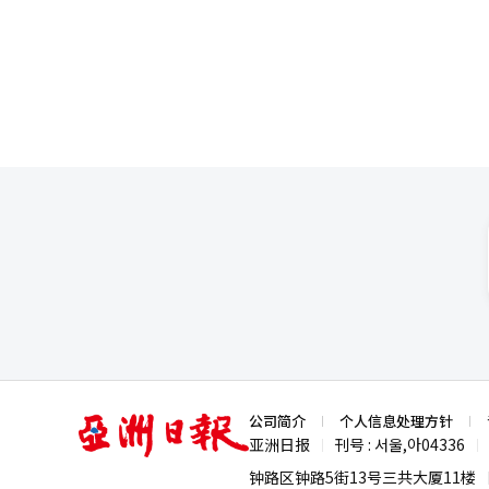
示，在人工智能产业快速发展的
压力。 有分析指出，去年12月紧急戒严事态引发的政治动荡导致消费和投资萎缩，加上美国总统特朗普的关税政策
微软和谷歌的母公司Alphabe
加剧了经济不确定性。在此情况下，央行有必要通过降
集团（第92位）、起亚（第108位
预计韩国经济短期内将出现低增
集团（第153位）、LG（第171
率。然而，也有观点认为，考虑
国政府年初解除了部分地区的土
月17日降息的主要障碍。 在此背景下，韩国经济专家普遍预计，今年央行可能会再降息1至2次，基准利率将降至
2.25%左右，降息时间点可能分
大学经营学系教授姜京勋（音）
次，之后基准利率将维持在2.5%并保持不变。 央行近日暗示，今年可能再降息
点将放在如何在保持物价稳定的
增长预测基于去年10月和11月降
日，在位于首尔中区的韩国银行
亚
公司简介
个人信息处理方针
洲
亚洲日报
刊号 : 서울,아04336
|
|
日
报
钟路区钟路5街13号三共大厦11楼