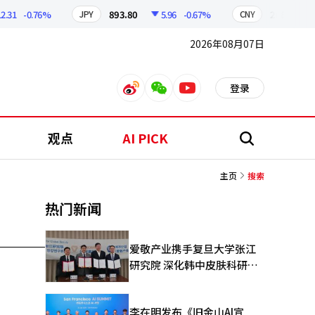
31
-0.76%
893.80
5.96
-0.67%
208.96
2
JPY
CNY
2026年08月07日
登录
weibo
weixin
youtube
观点
AI PICK
搜
索
主页
搜索
热门新闻
爱敬产业携手复旦大学张江
研究院 深化韩中皮肤科研合
作
李在明发布《旧金山AI宣