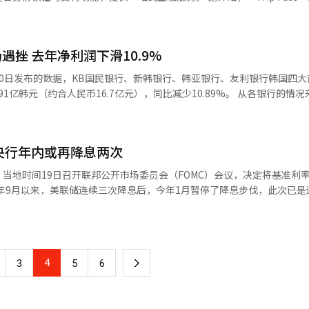
汽车、LG电子、起亚等企业均在5500万至7000万韩元区间。尽管受企业业
开发。通过移动护照功能，外籍游客无需随身携带实体护照，即可轻松完成身份
波动，但整体维持在5000万至7000万韩元之间。以去年为基准，韩国
款等多项金融服务，大幅提升外籍客户的消费便利性。 此次推出的两款预付
韩元大关，较中小企业3200万韩元的起薪水平高出35%，凸显出韩国大企
可通过“Trip Pass”应用程序（APP）和Interpark Triple旅游
挫 去年净利润下滑10.9%
立中央博物馆商品馆领取实体卡。 在使用体验方面，该预付卡提供多
，英国4.5万美元，澳大利亚3.6万美元，新加坡3万美元，日本2.8万美元
达、美国运通等国际信用卡进行线上充值，也可在全国范围内的CU、GS
0日发布的数据，KB国民银行、新韩银行、韩亚银行、友利银行韩国四大
于美国和德国。综合考虑各国生活成本、税收政策及福利待遇等因素，韩
值。值得一提的是，卡片还内置交通卡功能，可乘坐地铁、公交车、出租
（约合人民币16.7亿元），同比减少10.89%。 从各银行的情况来看，KB
际竞争力。 自2020年以来，韩国大型企业年薪水平呈现显
籍游客只需完成会员认证后，直接在APP上预约出租车。 为了纪念“Trip
亏损达到1063.03亿韩元，亏损幅度进一步扩大。尽管缅甸法人和柬埔
这一现象主要受包括通货膨胀带来的生活成本上升、各行业人才争夺战加
，新韩信用卡计划自4月起至今年年底，面向外籍客户开展多项优惠活动。
.27亿韩元，同比分别增长51.42%和14.07%,但印尼法人去年净亏损达240
，以及劳动市场结构性变革等多重因素影响。此外，MZ世代（1980年代初
天免税店金卡会员福利，还可在乐天世界、乐天世界水族馆、Seoul Sk
度提升，也成为推动企业薪酬改革的重要因素。 薪酬体系方面，绩效导向
玛特使用的折扣券。 新韩信用卡公司负责人表示：“希望通
央行年内或再降息两次
转亏，去年净亏损达1487.86亿韩元。与此同时，印尼法人去年净利润为5
成为新趋势。除传统薪资外，远程办公、弹性工作制、住房补贴等新型福
付卡产品，外籍游客能够享受便利的金融服务与各种优惠。未来还将针对外籍客
职者在择业时，不仅关注薪酬水平，同时更看重长期职业发展空间和企业
当地时间19日召开联邦公开市场委员会（FOMC）会议，决定将基准利
 新韩信用卡公司推出的预付卡产品【图片提供 新韩信用卡公司】
烈，同时部分银行可能未能充分了解当地市场需求，本地化程度不够。 然而，
自去年9月以来，美联储连续三次降息后，今年1月暂停了降息步伐，此次已
绩则有所改善。韩亚银行仅在印尼设有一家法人，去年净利润达到440.2
2%的受访者将"薪资水平"列为首要考虑因素，其次分别为“岗位匹配
作地点”（30.2%）等。 在企业偏好方面，三星电子以8.1%的支
的不确定性增加，将继续监测新信息对经济前景的影响，并准备在必要时
.53亿韩元，同比暴增116.03%；柬埔寨法人为119.45亿韩元，同比增
（7.2%）、Kakao（5.5%）、现代汽车（4.7%）、希杰娱乐（3.3%
新韩银行负责人表示：“越南法人推动了东南亚法人整体业
3%）、大韩航空（2.9%）、SK海力士（2.5%）、LG电子（2%）等知
策变化的净效应将对经济和货币政策的走向产生重大影响。 随着美联储决定维
战略的实施。目前，我行面向当地客户的零售贷款资产占比已超过60%，
4
下
7%）和“企业荣誉感”（24.4%）占比最高。 就业类型选择上，29.5%
3
5
6
准利率差距保持在1.75个百分点。上月25日，韩国银行（央行）召开金
，新韩银行举行越南银行开业典礼。【图片提供 新韩银行】
17.9%）和国有企业（16.1%）分列二三位。与2021年相比，毕业生
决定了将基准利率从3%下调至2.75%。与此同时，央行将今年国内生产
一
提升。 据悉，《福布斯》发布的“全球最佳职场”榜单显
幅下调至1.5%。委员会认为，只有通过降息来提振民间消费和内需，才能缓