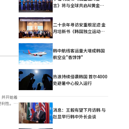
言》将与全球共启AI黄金时
代
二十余年寻访安重根足迹 金
月培新书《韩国独立运动圣
地：向旅顺口追问历史》出
版
韩中航线客运量大增成韩国
航空业"香饽饽"
热浪持续侵袭韩国 首尔4000
处避暑中心投入运行
，并开始着
记卡。该项
消息：王毅有望下月访韩 与
赵显举行韩中外长会谈