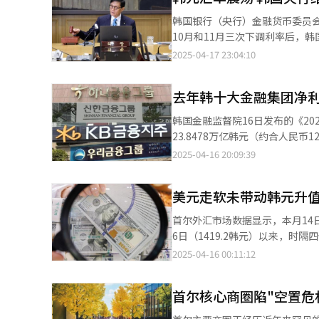
韩国银行（央行）金融货币委员会
10月和11月三次下调利率后，韩国央行暂时停止降息周期。 
恶化导致经济增长下行风险上升
2025-04-17 23:04:10
次暂不调整基准利率。 市场分析分为，韩元汇率波动促使韩国央行保持谨慎立场。首尔外汇市场数据显示，上月韩元
兑美元汇率跌至1470韩元左右。
去年韩十大金融集团净利润
危机以来的最低水平。 与此同时，家庭债务上升、楼市波动以及金融市场整体不稳，再加上补充预算进展及美国联邦
公开市场委员会（FOMC）会议相关的不确
韩国金融监督院16日发布的《2
影响，韩国五大商业银行（KB国民
23.8478万亿韩元（约合人民币1221.8亿元），同比增
尽管3月增速有所放缓，但截至本月10日
团、新韩金融集团、韩亚金融集团
2025-04-16 20:09:39
韩国国内生产总值（GDP）增长
韩国投资控股公司和Meritz金
减弱。此外，央行还预测今年消费者物价指数（CPI
行、保险、信用卡、资产管理等。 截至去年年底，十大金融集团合并总资产规模为3754.8万亿韩元，同比
成下行压力，有必要密切关注外
美元走软未带动韩元升值
6.3%。从子公司资产比重来看，
国央行正采取更为审慎的态度，力求在推动经济
融机构（6.3%）。 具体来看，商业银行总资产同比增长6.3%，达167.1万亿韩元；金融投资同比增长11%，达40.1
首尔外汇市场数据显示，本月14日
冲击出口，内需复苏缓慢的背景
万亿韩元；保险同比增长5.3%，
6日（1419.2韩元）以来，时隔四个月的最低收盘价。 市场分析认
示，尽管5月宣布再次降息的可能性有所扩
利润同比增长6.3%，达9628亿
潮影响。美国总统特朗普推动的关税
2025-04-16 00:11:12
央行大楼，韩国银行行长李昌镛出
元；信贷公司则同比减少5.8%，达1591亿韩元。 数据显示，去年十大金融集团
映美元对六大主要货币汇率的美元
百分点；贷款损失准备充足率为12
110.164点高位。然而，随着
杆比率微降0.9个百分点至113.3%。 韩国金融监督院分析称，去年韩国金融集团总资产规模保持增长态势
首尔核心商圈陷"空置危
近三年新低。相较今年1月13日的峰值，美元贬值达到10.
表现良好，较前一年实现稳步提升
管美元指数下跌超10%，但同期韩元