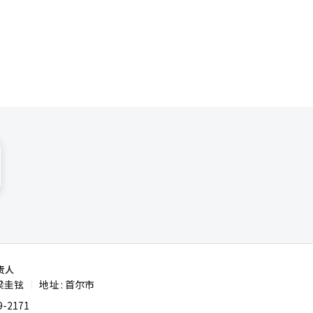
三，落后于
，新韩金融
8位）、SK
调基准利
，由于韩
可能成为下
音）、东国
仅限于两
：“今年的
25
责人
梁圭铉
地址 : 首尔市
|
-2171