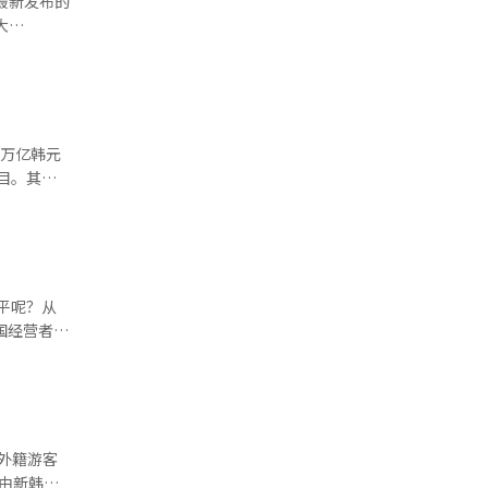
）最新发布的
因素对韩元
大
冲击尤为显
的空置率较
地产
.8%，创
上升的同时，
4万亿韩元
值，过去依
优惠项目也
统街边商圈
的优惠协约
元的低利
’转型
关键窗口
商户新增贷
起薪（不含
提供包括延
显著高于韩
点，制定具
6.5个百
韩外籍游客
力士达