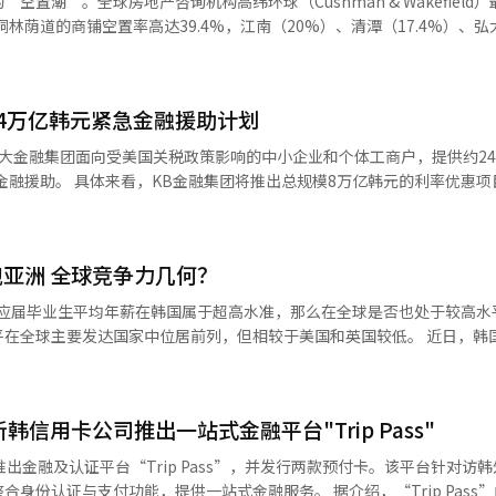
置潮”。全球房地产咨询机构高纬环球（Cushman & Wakefield
】
税政策以及中国采取的反制措施，加剧了全球贸易环境的不确定性。这些
洞林荫道的商铺空置率高达39.4%，江南（20%）、清潭（17.4%）、弘
国作为韩国最大贸易伙伴的地位，中美贸易摩擦对韩国出口导向型经济的
11.5%）等核心地段空置率亦居高不下。除明洞和弘大外，其他大多数商圈
率将继续受到人民币波动和中美贸易摩擦的影响。” 美元纸币【图片提供
业销售额普遍下滑，仅医疗等少数行业实现增长，线下商业复苏仍显乏力。 房
4万亿韩元紧急金融援助计划
 Auction统计显示，2024年首尔商铺拍卖案件达2736宗，同比激增78
21.1%降至16.8%，成交价率也由78.9%跌至70.9%。拍卖数量大幅
大金融集团面向受美国关税政策影响的中小企业和个体工商户，提供约2
下商铺的功能定位正在
8万亿韩元的利率优惠项目。其
产投资顾问李官载（音）表示：“缺乏差异化体验的门店正在失去存在价
额度由原来的1.5万亿韩元扩大至3万亿韩元；面向中小企业的特别利率
” 高企的租金成本亦在加剧商圈动荡。随着经营门槛不
核心区域，部分优质品牌则通过“免租入驻”等方式与业主协商合作，传
信用等级较低的中小企业和出口企业将有机会获得三年期、100%担保比例
亚洲 全球竞争力几何？
点的担保费率减免。该集团还与信用保证基金签署协议，将投放1500亿韩
学商业地产研究中心主任金敏秀（音）指出：“实体门店需从‘销售场所
难以替代的沉浸式服务。未来三至五年，将成为韩国线下商业格局重塑的
对出口企业的利率折扣券。新韩金融集团还安排5000亿韩元援助个体工
主要发达国家中位居前列，但相较于美国和英国较低。 近日，韩国经营者总
片来源 韩联社】
紧急金融援助。在原有“优惠长期贷
初薪分析》报告显示，韩国300人以上规模企业的大学应届毕业生平均
度，并推出3万亿韩元规模的“利率优惠贷款”。针对受关税冲击的企业，
（约合人民币24.7万元），包含额外薪资后的平均年薪达5302万韩元，
施。 友利金融集团日前召开了“应对美关税政策工作
起薪达
制。该集团表示，将积极配合政府政策导向，结合实地调研掌握的企业难
信用卡公司推出一站式金融平台"Trip Pass"
业高出57.9%。与人均国内生产总值（GDP）的比值方面，韩国较日本领先2
方案。 韩国四大金融集团【图片提供 韩联社】
据显
出金融及认证平台“Trip Pass”，并发行两款预付卡。该平台针对访
业集团应届毕业生平均年薪均突破5000万韩元。其中，三星电子和SK海
付功能，提供一站式金融服务。 据介绍，“Trip Pass”由新韩信