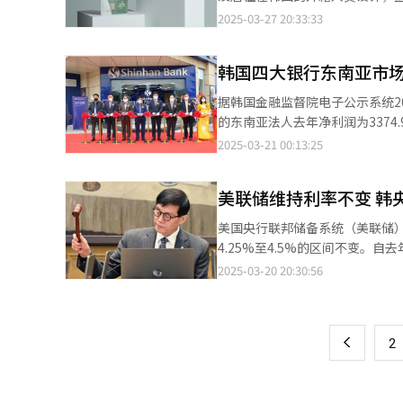
6900万至7000万韩元，现代
用卡与LORDSYSTEM合作
2025-03-27 20:33:33
境影响，大企新员工年薪存在一定
程。同时，平台还支持移动支付，跨境汇
员工平均年薪首次突破5000万
卡将于下月1日正式发售。目前，用户已
业之间的薪酬差距。 从全球范围来看，以普通大企为基准，美国应届毕业生平均年薪为5.1万美元，德国5万美元，法
韩国四大银行东南亚市场遇
上预订，并可在CU便利店（仁川机场店）或国
国3.3万美元，加拿大4.2万美元
种便捷充值渠道。用户可使用万事
据韩国金融监督院电子公示系统2
新员工平均年薪超过法国，略低
使用外币兑换韩元后进行线下充
的东南亚法人去年净利润为3374.91亿韩元
应届毕业生的薪酬水平已跻身全球前列，展现出较强的国
通工具。此外，平台还覆盖叫车服务。外
国民银行的四家东南亚法人去年净
2025-03-21 00:13:25
著增长态势。业内专家分析指出，
Pass”的上线及预付卡的推出
净利润分别为52.24亿韩元和1319
半导体等高附加值产业的快速发展
游客不仅可享受最高15%折扣的乐
元，亏损幅度同比有所扩大。 友利银行旗下五家东南亚法人去年实现净利润1074.24亿韩元，同比下降25.75%。业
年代初出生者）对工作与生活平衡的重视程
景点享受8折优惠，并可领取可在乐天免税店及乐天
美联储维持利率不变 韩
绩下滑的主要原因是柬埔寨法人由盈
的奖金制度与多元化福利政策正
过‘Trip Pass’平台和预
亿韩元，同比减少5.82%。 新冠疫情期间，四大商业银行将目光从中国市场转向东南亚地，但业绩表现不尽如人意。
受到重视。调查显示，新一代求
美国央行联邦储备系统（美联储）
多定制化服务。”
这主要是由于东南亚金融市场竞争激
综合因素。 根据大学生调研机构VinuLabs Insight日前发布的《2024届毕业生就业意向》调查报告显示，在对500名
4.25%至4.5%的区间不变。
亚银行和新韩银行的东南亚法人业
应届毕业生的问卷调查中，70.
次保持利率不变。 美联储在声明中指出，尽管经济活动以稳健速度扩张，失业率保持低位且劳动力市场强劲，但通胀
2025-03-20 20:30:56
页
同比增长15.55%。 新韩银行的三家东南亚法人表现尤为突出，去年净利润达2923.28亿韩元，同比增长17.06%。具
度”（52.6%）、“企业文化”（33.6%）和“工
水平仍处于高位。鉴于经济前景
体来看，印尼法人去年净利润达164
持率位居榜首，其次依次为Naver
策。 美联储主席鲍威尔当地时间19日下午在新闻发布会中表示，新政府正在实施四个不同领域的重大政策变化，即
一
28.44%；越南法人为2639.5亿韩元，同比增长13.37%。 
平洋（3.2%）、希杰第一制糖（
贸易、移民、财政政策和监管。这些政
绩的增长。其成功得益于本地化
上
择理由中，“具有竞争力的薪酬体系”（39.
2
持利率不变，目前美国与韩国的基
显著。” 2021年12月
的毕业生倾向大型企业，政府机构（
会（以下简称“委员会”）会议，
位的偏好有所下降，而对大型企业和自主创业的关注度明显
（GDP）增速预期从1.9%大