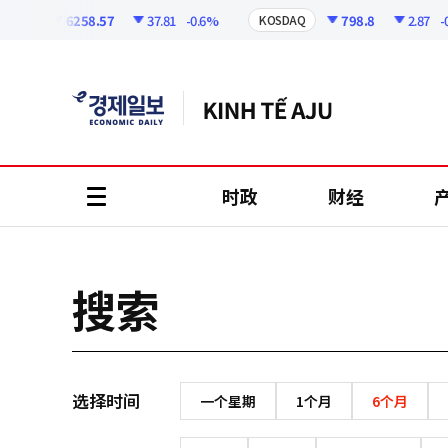
코
인
6258.57
37.81
-0.6%
798.8
2.87
-0.
PI
KOSDAQ
정
보
时政
财经
all
menu
搜索
选择时间
一个星期
1个月
6个月