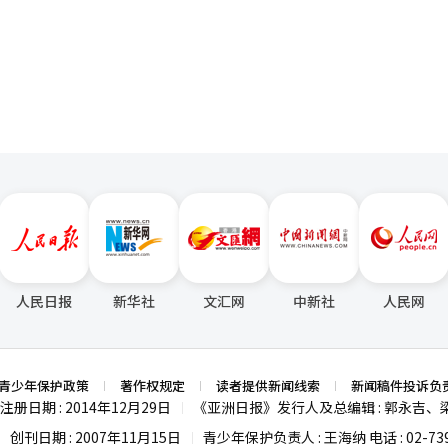
背景下，职场格局呈现新变化。三星电子虽从连续四年的榜首位置降至第
页
t，但仍领跑亚洲企业。同时，包括三星电子在内，KB金融集团（第11位）
息来刺激经济。 央行近日发布的《货币信贷政策》报告显示，
）、IBK企业银行（第123位）、现代汽车（第137位）、NAVER（第14
长态势，未来货币政策重点将是缓解经济下行压力，并暗示可能进一步下
位）等24家韩国企业上榜。
到美联储放缓货币宽松步伐，韩国央行在4月之前可能难以连续降息。此外
地交易许可限制，房地产市场再度升温，家庭负债也随之增加，这些因素
别在5月和7月，或5月和8月。此外，韩国LG经济研究院研究员赵英武（
、新韩投资证券研究员安在均（音）三个专家均分析认为，今年降息可能
两次以刺激经济增长，并强调政策重
同时缓解经济下行压力。韩国央行官员崔昌浩（音）在新闻发布会上表示
息的影响，以及包括2月份降息在内的今年另外两到三次降息的预期效果。” 上月
总部，央行行长李昌镛主持金融货币委员会会议。【图片提供 韩联社】
人民日报
新华社
文汇网
中新社
人民网
青少年保护政策
著作权规定
读者提供新闻线索
新闻稿件投诉负
注册日期 : 2014年12月29日
《亚洲日报》发行人及总编辑 : 郭永吉、
|
创刊日期 : 2007年11月15日
青少年保护负责人 : 王海纳 电话 : 02-739
|
|