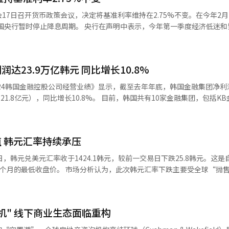
17日召开货币政策会议，决定将基准利率维持在2.75%不变。在今年2
央行在声明中表示，今年第一季度经济低迷和贸易环境
，并考虑到美国总统特朗普关税政策带来的不确定性和家庭债务等多重因
本月9日美方关税措施生效后，韩元汇率更是一度触及1484.1韩元，创自2
达23.9万亿韩元 同比增长10.8%
定性，也成为影响央行决定冻息的重要因素。 受年初降息和监管放宽政策
024韩国金融控股公司经营业绩》显示，截至去年年底，韩国金融集团净利
、新韩、韩亚、友利、NH农协）的家庭贷款规模在2月份激增3.0931
长10.8%。 目前，韩国共有10家金融集团，包括KB金融集
，家庭贷款新增已达1.1218万亿韩元，增速再度加快。 央行当天表示，今年
、友利金融集团、农协金融集团、BNK金融集团、DGB金融集团、JB金
率可能低于2月预测的1.5%。主要原因是全球贸易环境不确定性持续，出
融集团。各金融控股集团旗下子公司共计335，同比增加6家。子公司业务范
）涨幅将低于2%。 央行强调，当前全球贸易环境对经济增长构
增长
汇市场的波动以及家庭债务的演变趋势。这显示出在全球经济前景不明的
 韩元汇率持续承压
商业银行以74.9%居首，其后依次是金融投资（10.8%）、保险（6.7%
增长的同时确保金融市场稳定。 经济专家普遍认为，在美国关税政策
，韩元兑美元汇率收于1424.1韩元，较前一交易日下跌25.8韩元。这是
下，韩国央行可能将在未来数月再次下调基准利率。SK证券经济学家安永
达12.7万亿韩元；信贷公司同比增长0.2%，达4000亿韩元。利润方面，
为，此次韩元汇率下跌主要受全球“抛售美元”风
大，但总统大选或将对央行的最终决策产生影响。 17日上午，在首尔中区
韩元；保险同比增长16.5%，达5516亿韩元；金融投资同比增长15.2%，达
政策引发市场对美国经济衰退的担忧，导致美元资产吸引力下降。 数据显示，反
席金融货币委员会会议并主持会议。【图片提供 韩联社】
不良贷款率为0.9%，同比上升0.18个
指数从去年10月的100点起步，在“特朗普交易”推动下，今年1月13
2.7%，同比下降27.9个百分点。负债比率同比上升1个百分点至28.2%
美国经济增速预期下调和衰退风险上升，美元持续走弱，本月11日更跌至99.0
，整体业绩
机" 线下商业生态面临重构
53%。 值得注意的是，韩元表现落后于其他主要货币。尽
。但去年不良贷款率略有上升，金融持股公司需要对信用风险进行有效管控。
兑美元仅升值3.28%，远低于欧元（11.56%）和日元（10.5%）的涨幅。