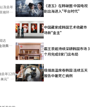
《逐玉》在韩破圈 中国电视
月以及去年
剧出海进入"平台时代"
素，决定此
中国藏家成韩国艺术收藏市
009年金融
场新"金主"
润达
万亿韩元，
霸王茶姬持续深耕韩国市场 3
融集团、
个月完成8家门店布局
口增长动能
围覆盖银
背景下，韩
）和其他金
极端高温席卷韩国 连续五天
自去年12月
镇（音）表
报告中暑死亡病例
商业银行净
4225亿韩
日攀升至
，而双重杠
05点，创
 韩国
 市场