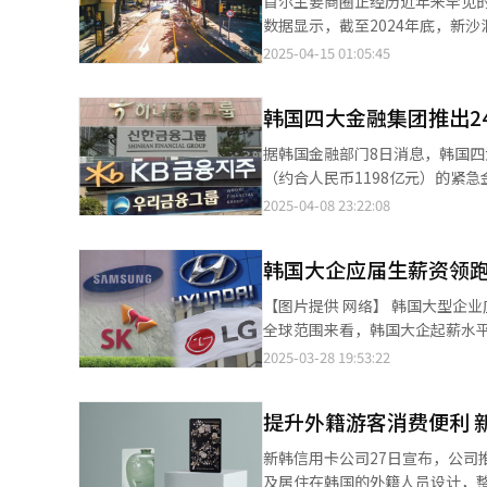
首尔主要商圈正经历近年来罕见的“空
四大金融集团【图片提供 韩联社
分析指出，特朗普提出的互征关
数据显示，截至2024年底，新沙
汇率构成压力。特别是考虑到中
（14.4%）、汉南·梨泰院（
2025-04-15 01:05:45
著。 新韩银行研究员白石贤（音）表示：“尽管美国暂缓加征关税让市场获得喘息，但中美贸易紧张局势仍在持续。
上年进一步上升。 销售数据同样反映出线下商业活力的持续低迷。与疫情前的2019年同期相比，2024年上半年首尔
作为对中国经济高度敏感的货币，韩元汇
主要商圈的餐饮、零售、服务等行
韩联社】
韩国四大金融集团推出2
市场同步承压。韩国司法拍卖平台GG
下历史新高。但成交率从2023年的
据韩国金融部门8日消息，韩国四
市场呈现“量增价跌”的典型疲软格局。 业内专家指出，随着外卖平台和电商的加速普及，线
（约合人民币1198亿元）的紧急金融援助。 具体来看，KB金融集团将推出总规模
发生根本性变化。新韩银行房地
中，营业网点即时审批的利率优惠
2025-04-08 23:22:08
赖人流红利而走红的‘网红商圈’，其生命周期正不断缩短。
由3万亿韩元增至5万亿韩元。 KB金融集团还将向信用保证基金与技术保证基金特别注资230亿韩元，预计可撬动
断抬升，不少品牌商户选择撤出
8400亿韩元规模的担保额度。
的吸引力正面临重新评估。 尽管首尔市已将商住综合体的强制商铺配置比例从原本的20%下调至10%，但供需失衡
韩国大企应届生薪资领跑
保证书，或享受最高1.5个百分
的结构性问题依然未解。高丽大
率“共赢贷款”。 新韩金融集团近日公布了约10万亿韩元的金融援助方案。其中，6.4万亿韩元将用于中小企业利率
【图片提供 网络】 韩国大型企业应届毕业生平均年薪在韩国属于超高水准，那么在全球是否也处于较高水平呢？从
为‘体验空间’，提供线上渠道
优惠项目，3万亿韩元用于发放针
全球范围来看，韩国大企起薪水平在全球
期。” 新沙洞林荫道一景【图
款，另有6000亿韩元用于扶持出口企业融资。 韩亚金融集团则启动了6万亿韩元
协会发布的《韩国大学应届毕业生
2025-03-28 19:53:22
款”基础上，新增3万亿韩元额
奖金等额外薪资）达5001万韩元
长还款期限、分期还款宽限、利率减免、新增资金援助等措
国全体企业平均起薪3675万韩元。 从国际比较来看，以购买力平价（PPP）计算，韩国大企应届毕业生
组”会议，宣布启动紧急经营体
提升外籍游客消费便利 新韩
5.7568万美元，较日本同类型企
有实效性的援助
分点，显示出较强的薪酬竞争力。 韩国头部企业的薪酬水平更为突出。韩国金融监督院和主要就业门户网站数
新韩信用卡公司27日宣布，公司推
示，以税前标准计算，韩国十大企
及居住在韩国的外籍人员设计，整合身份认证与支