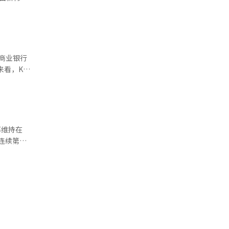
绩和经济环
验证流
整体大企新
业与中小企
平台进行线
。韩国大企
25便利店
商业银行
国大型企业
车等各种交
寨法人去年
剧、IT及
届时，外籍
9.68亿韩
至2000
y展望台等
67.68
利待遇日益
户推出更
社会价值等
率维持在
韩
是连续第二
2亿韩元，
调整货币政
长
）、爱茉莉太
名企业。选
本地化成效
融货币委员
对体制内单
总值
解经济下行