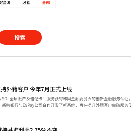
关键词
记者
全部
搜索
持外籍客户 今年7月正式上线
ay SOL全球账户及借记卡”服务获得韩国金融委员会的创新金融服务认证
居留外籍人士通过E9Pay手机应用程序（APP）开设存款账户并申请借
信
性。 位于首尔中区的新韩银行总部【图片提供 新韩银
持基准利率2.75%不变