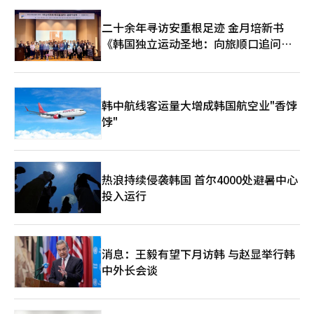
二十余年寻访安重根足迹 金月培新书
《韩国独立运动圣地：向旅顺口追问历
史》出版
韩中航线客运量大增成韩国航空业"香饽
饽"
热浪持续侵袭韩国 首尔4000处避暑中心
投入运行
消息：王毅有望下月访韩 与赵显举行韩
中外长会谈