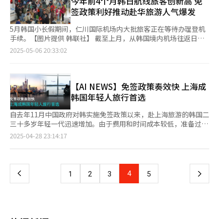
今年前4个月韩日航线旅客创新高 免
苏，LG生活健康和爱茉莉太平洋集团将成为主要受益者，预计其
士尼乐园也成为游客行程中的重要一站。部分景区周边的餐厅还专
签政策利好推动赴华旅游人气爆发
业绩将从下半年开始逐步回升。 随着韩中两国间人员往来逐渐回
门配备了韩文菜单，以方便韩国游客就餐。 除上海外，四川省成
暖，旅游及免税行业也高度期待两国关系的改善。免税行业方面，
都市的热度也不断攀升。据携程旅游韩国官网数据显示，今年第一
5月韩国小长假期间，仁川国际机场内大批旅客正在等待办理登机
新罗酒店的复苏预期持续升温。业内普遍预测，若下半年中国团体
季度成都的机票预订量同比增长达83%。作为大熊猫的故乡，成都
手续。【图片提供 韩联社】 截至上月，从韩国境内机场往返日本
游客数量显著回升，该公司占总销售额83.7%的免税业务将迎来明
拥有大熊猫保护区、地道川菜、传统茶馆文化以及现代潮流商业空
的旅客人数已达900万人次，创下同期历史最高水平。在免签政策
2025-05-06 20:33:02
显改善。 旅游行业方面，去年11月中国政府对韩国公民开放最长
间等多元旅游资源，展现出独特魅力。 成都是联合国教科文组织
利好下，往返中国的航线人气暴涨，创下近年来最高记录，在物价
15天的入境免签政策，成为推动两国人员往来复苏的关键转折点。
（UNESCO）认证的世界美食之都，也是火锅、麻婆豆腐、担担面
和汇率居高不下的背景下，短途国际航线受到青睐。 据共同民主
在航班增加、韩国赴华游客逐步上升的同时，来韩中国游客规模也
等中华传统美食的发源地。在韩首只自然繁殖出生的大熊猫“福
党议员李连姬6日从仁川国际机场公社和韩国机场公社获取的资料
显著增长，为长期受内需低迷困扰的旅游业带来新的希望。 中国
宝”目前就栖息在成都市的卧龙大熊猫苑神树坪基地。受“福宝
显示，今年前4个月，从韩国境内机场搭乘日本航线的出入境旅客
【AI NEWS】免签政策奏效快 上海成
对韩国游客实施免签政策以来，赴华韩国游客人数正快速增长。根
热”带动，越来越多韩国游客慕名前往神树坪一睹风采。哈拿多乐
数总计888.0195万人次。其中仁川国际机场为618.51万人次，由
韩国年轻人旅行首选
据韩国携程网站数据，在五一黄金周期间，上海成为航班预订量排
等韩国旅行社也陆续推出前往神树坪的旅游产品。 由于神树坪距
韩国机场公社管辖的金浦、金海、济州、清州和大邱国际机场共计
名第三的目的地。 与此同时，赴韩中国游客数量也大幅恢复。根
离成都市区较远，不少游客选择前往交通更便捷的大熊猫繁育研究
269.5095万人次。 与去年前4个月（816万人次）相比，今年同期
自去年11月中国政府对韩实施免签政策以来，赴上海旅游的韩国二
据韩国旅游发展局的数据，去年访韩中国游客达460万人次，位居
基地作为替代方案。大熊猫通常在上午较为活跃，因此许多游客会
赴日旅客人数同比增长8.8%，创历史新高。与新冠疫情前的2019
三十多岁年轻一代迅速增加。由于费用和时间成本较低，准备过程
榜首；今年1至4月期间，访韩中国游客数量达157万人次，恢复势
清晨排队等待开园。 据悉在免签政策出台前，中国旅游签证费用
年同期（764万人次）相比增长16.2%。 分析称，日本及韩国航司
也相对简单，上海因此在韩获得“第二个大阪”的称号。从首尔出
页
2025-04-28 23:14:17
头明显。 韩国旅游行业有望借今年亚太经合组织（APEC）峰会之
高达10万至15万韩元（约合人民币520至780元），且办理手续相
集体扩充航线、增加运力，并举行多种促销活动吸引顾客，日元汇
发乘坐飞机大约2小时即可抵达上海，往返机票价格也仅在20万至
机重启两国高层交流，届时或将大幅提升中国游客对韩国的旅游兴
对繁琐。业内人士指出，免签政策的实施是近期中国游热度飙升的
率优势虽有所减弱，但日本各地方城市旅游需求扩大，赴日游客仍
30万韩元（约合人民币1000至1500元）之间。 上海市文化和旅游
一
趣。
主要原因之一。韩国游客选择成都旅行正是看中其与韩国距离近、
持续增长。 人气仅次于日本航线的中国航线前4个月共运送旅客
局数据显示，去年12月前往上海的韩国游客达到7.1万人次，相较9
交通便捷，且在成都不仅能看到大熊猫，还能享受丰富多样的地道
479.9674万人次，其中仁川机场为356.5万人次，其他机场为
月的3.6万人次几乎翻倍。在各国游客数量排名中，韩国游客从9月
上
4
下
1
2
3
5
美食。
123.4万人次。较去年同期（395万人次）增长21.6%，创2019年
的第4位跃升至12月的第1位，超越美国和日本等国。此外，自韩
同期（565万人次）后最高纪录。 自去年11月中方对韩国公民实施
国至上海的航空客运量在今年1月达到20.5万人次，较去年同期
一
免签入境政策后，搭乘中国航线的旅客持续攀升，截至今年3月，
（15万人次）增长36.5%。 上海旅游在韩国年轻群体中大受欢
旅客人数达572.4万人次，同比增长29.4%，在传统淡季冬季需求
迎，其中免签政策的影响至关重要。过去中国签证费用较高，个人
页
仍表现强劲。 预计中国航线人气在夏季将进一步升温，韩国政府
游客申请签证需要支付至少7.5万韩元，等待时间最长达到10天。