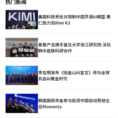
热门新闻
拟于今年第三季度面向中国团体游客实施免签入境政策，航空业界
此外，申请时还需要提供家庭成员信息，男性需要填写兵役经历，
乐观期待，免签政策利好有望助推两国往来客运规模恢复至2016
令不少游客望而却步。免签政策的试行大幅降低韩国游客前往中国
年萨德风波前。 业界人士指出，中国航线票价相对低廉，当地物
旅游的门槛。
美国科技界反对限制中国开源AI模型 黄
价水平也较低，成为高通胀时代的热门旅游目的地。 进入今年
仁勋力挺Kimi K3
后，中日航线旅客进一步增长的同时，其他中长途国际航线旅客增
幅较小或出现下滑。从仁川机场出发搭乘美洲航线的旅客人数为
209万人次，欧洲航线为136.5万人次，分别增长8.9%和1.7%，搭
乘东南亚航线和大洋洲航线的为706.4万人次和84.7万人次，分别
下降3.4%和14.1%。
爱敬产业携手复旦大学张江研究院 深化
韩中皮肤科研合作
李在明发布《旧金山AI宣言》将与全球
共启AI黄金时代
韩国国民年金参与投资中国自动驾驶企
业Momenta