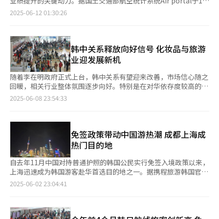
业绩提升的关键动力。据国土交通部航空统计系统Air portal于11
已自去年11月起对韩国试行单方面免签政策。 韩国政府也自今年
期赴韩中国游客数量也有望持续增长。今年第一季度入境韩国的中
日发布的数据，今年五月中韩航班客流量达147万人次，环比增长
2025-06-12 01:30:26
第三季度起对中国团体游客实行免签入境政策，乐天与新罗两大免
国游客达108万人次，同比增加约10%。 航空公司因此把中国市场
8.9%（135万人次），同比激增29.5%（113万人次）。若包含中
税店正在积极备战，力争把握这一重大契机，吸引更多中国游客消
作为新的战略要地，通过增加航班等方式积极布局。今年第一季
国香港和中国台湾等航线，该数字将进一步上升。 虽然当前客流
费。乐天免税店正在与入境旅行社合作，开发结合购物与旅游的多
度，中国市场在大韩航空整体营收中占比达9%，较去年同期上升1
量已恢复至2019年5月新冠疫情前（156万人次）的94.5%，但与
样化产品，包括美妆课堂、韩流内容体验等，并计划在核心商圈推
个百分点；在韩亚航空中占比为8%，上升3个百分点。 大韩航空
韩国部署萨德反导系统前（175万人次）相比，仅恢复至84.1%。
韩中关系释放向好信号 化妆品与旅游
出互动体验内容。 新罗免税店则通过与中国当地办事处协作，积
已经把今年夏季中国航线的每周航班数量提升至195班，恢复至疫
业界指出，中国航班相较于日本、东南亚、欧洲及美洲航班恢复速
业迎发展新机
极吸引MICE（会议、奖励旅游、会展、活动）及高附加值团体游
前水平的90%左右。去年年底开通的仁川至福州航线也已从每周3
度较慢，从而显现出更大的市场潜力。 自去年11月中国对韩国公
客。举措包括设立大型LED欢迎屏、提供Gold Pass贵宾礼包、举
班增至每周4班，以满足不断增长的需求。 韩亚航空则重新开通仁
民实施免签入境政策后，韩国游客赴华旅游需求迅速增加。今年1
随着李在明政府正式上台，韩中关系有望迎来改善，市场信心随之
办团体专属活动与展示空间、扩充中国游客喜爱的品牌商品，同时
川飞往重庆和成都的航线，并把大连和延吉航线的航班分别增至每
月至4月中韩航班累计客流量达487万人次，同比增长23%。在
回暖，相关行业整体氛围逐步向好。特别是在对华依存度较高的流
提供本地定制化服务。新罗免税店还启用拥有多国粉丝的K-POP男
周10班和8班。此外，仁川至长春航线增至每周9班，长沙航线则
对“限韩令”解除的期待下，韩国期待来韩中国游客的复苏，第一
通行业中，化妆品、旅游和免税店等板块被视为最有可能率先受益
2025-06-08 23:54:33
团B1A4出身歌手兼演员郑振永为宣传大使，扩大在华市场影响
为每周5班。 在韩国本土廉价航空公司（LCC）中，中国航线占比
季度入境韩国的中国游客达108万人次，同比增长10%。 在韩国市
的行业。 李在明于本月4日正式就任第21届韩国总统。新政府在外
力。 新罗免税店方面表示：“我们正在全面整备专为团体游客打
最高的济州航空上月20日重新开通济州至西安航线，并把仁川至威
场担忧旅游需求达峰值后趋平稳的背景下，中韩航班有望成为韩国
交政策上强调稳定与务实，对华关系也被视为核心议题之一。李在
造的购物环境，并建立特色旅游项目，致力把市内免税店打造成中
海航线增至每周9班，计划自7月1日起进一步增至每周10班。 真航
航司收益的重要突破口。第一季度大韩航空中韩航班营收占比提升
明曾明确表示，将把中国视为在经济合作与地区和平方面都具有重
国游客的主要购物枢纽。来韩中国游客自第三季度起预计显著增
空则把青岛航线的免费托运行李额度从15公斤上调至23公斤。易
1个百分点至9%，韩亚航空占比亦增长3个百分点至8%。大韩航
要影响力的国家，今后将致力于实现韩中关系的稳定与可持续发
免签政策带动中国游热潮 成都上海成
加，相关营销力度也会随之加强。”
斯达航空上月起开通清州和大邱飞往延吉的航线，每周各3班，同
空已将今年夏天中韩航班量增至每周195班，达疫情前的90%，韩
展。 在政策预期升温和市场信心回暖的推动下，韩国流通业界逐
热门目的地
时仁川至武汉航线每周也运营3班。 航空业内人士表示，近来“限
亚航空也重启了重庆、成都航线，并增加了大连、延吉等航班次
渐显现复苏迹象。随着韩中关系改善的预期不断增强，依赖中国市
韩令”松绑的消息频繁传出，如果中韩关系得以改善，不仅航班上
数。此外，低成本航空公司也通过新开航线与服务升级争夺市场，
场的企业普遍获得看好。LG生活健康、爱茉莉太平洋集团和新罗
自去年11月中国对持普通护照的韩国公民实行免签入境政策以来，
座率会明显上升，赴韩中国游客数量也会增加，对航空公司而言无
济州航空七月起将每周开通金浦至中国台湾高雄三次航线，真航空
酒店等，成为代表性受益企业，相关板块的复苏势头也持续增强。
上海迅速成为韩国游客赴华首选目的地之一。据携程旅游韩国官网
疑是一个新的盈利机遇。
则将青岛航线的免费托运行李额度从15公斤提升至23公斤。 业界
近年来，尽管LG生活健康和爱茉莉太平洋集团因中国消费者信心
2日消息，在5月1日至6日的黄金周连休期间，上海一度跻身机票
2025-06-02 23:04:41
人士表示，随着中韩关系改善预期升温，航班客座率也保持稳定增
低迷而业绩承压，但中国市场仍是两家企业的大收入来源。LG生
预订量前三大热门城市。 从仁川国际机场出发，飞往上海仅需约
长，中韩航班的持续发展有望成为推动改善航空业绩的重要支撑
活健康以高端护肤品牌“后”（WHOO）为核心，持续加大在华投
两小时，且中韩时差仅为一小时，使得上海成为无需请假、周末即
点。
入，通过举办大型新品发布及品牌推广活动，不断巩固其在中华圈
可轻松往返的“夜间短途游”新宠。东方明珠、外滩夜景及豫园等
的市场影响力。 韩国证券业界普遍预测，随着中国内需逐步复
标志性景点吸引了大量韩国游客。大韩民国临时政府旧址与上海迪