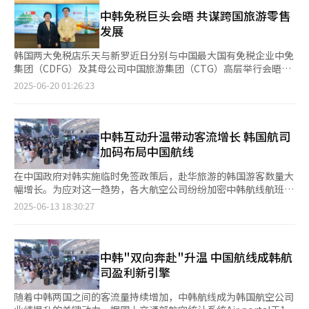
航线类别来看，中国航线旅客量增幅最大。上半年韩中航线旅客运
始皇和杨贵妃等中国历史人物在韩国家喻户晓，秦兵马俑和华山等
由行游客青睐。 自中方去年11月对韩国公民实行免签入境政策
输量约为781万人次，同比增加152万余人次，增幅达24.3%。分
中韩免税巨头会晤 共谋跨国旅游零售
景区都是最受韩国国民喜爱的旅游胜地，随着两国旅游交流的加速
后，赴华游客持续增长。济州航线执飞的中国航线旅客人数从今年
析认为，自去年11月中国政府对韩国试行免签政策以来，政策利好
发展
回暖，期待未来有越来越多的陕西朋友来韩国旅游观光。 在活动
1月的3.1万人次增加至上月的5.4万人次，月平均以12%的增幅攀
效应逐步显现。在访韩中国游客持续增加的背景下，若韩国政府在
现场，陕西省文化和旅游厅以“观山之旅”为主题，从“观山：河
升。上座率也从第一季度的70%多提高至第二季度的80%多。韩
第三季度对中国团体游客实行限时免签政策，将进一步刺激航线需
韩国两大免税店乐天与新罗近日分别与中国最大国有免税企业中免
岳交响”、“观山：千年文脉”、“观山：流连忘返”三个方面进
国政府计划于第三季度对中国团体游客实施免签入境政策，预计届
求。 日本航线紧随其后，上半年旅客量达1343万余人次，同比增
集团（CDFG）及其母公司中国旅游集团（CTG）高层举行会晤，
行了陕西文化和旅游资源推介，带领现场观众充分领略了丝绸之路
时来韩中国游客也将大幅增长。 济州航空同步推出机票折扣活
加120万余人次，增幅达9.9%。分析指出，受日元持续贬值影响，
就加强中韩免税与旅游合作进行深入探讨。 据乐天免税店19日消
2025-06-20 01:26:23
的起点、兵马俑的故乡——中国陕西的自然风光和风土人情。陕旅
动，本月13日前预订釜山至上海、仁川至威海、仁川至青岛、济州
日本成为韩国游客热门目的地。同时，各大航空公司不断开通前往
息，营销总管南宫杓与中国旅游集团副总经理刘昆等双方高层18日
集团、华山景区、西安韩亚国际旅行社也充分利用这次推介会的机
至北京航线可享受折扣。
日本中小城市的新航线，也刺激了旅游需求，助推日本航线热度持
下午在位于首尔中区的乐天免税店总部举行商务会议。此次会晤旨
会，展示了企业发展情况，并着重介绍了各自针对韩国市场打造的
续升温。 其他主要航线来看，美洲航线旅客量增长7.8%，欧洲增
在借中韩关系改善之势，推动两国在免税和旅游领域的交流与合
旅游产品和旅游线路，充分表达了与韩国文旅业界同仁开展深度合
长3%，中东增长5.2%，整体呈稳步上升趋势。 从国内机场分布方
作。双方围绕免税店运营经验分享、旅游景点与酒店等相关领域的
中韩互动升温带动客流增长 韩国航司
作的期待。 在两国嘉宾的共同见证下，西安韩亚国际旅行社、陕
面，仁川国际机场依然是韩国国际航线的主要枢纽，上半年国际航
合作方案展开讨论。会议次日，中免集团高层还对乐天免税店明洞
加码布局中国航线
西海外旅游、西安海外旅游、西安纽亚航空国际旅行社分别与韩国
线客运吞吐量达3611万人次，同比增长6.1%。其余6座国际机场
总店等首尔市内免税店进行实地参观，考察韩国免税行业的发展情
汉拿多乐公司、韩国志承环球股份公司、韩国山乐福旅游公司、韩
（金浦、金海、济州、清州、大邱、襄阳）共计接待国际航班旅客
况。 新罗免税店同日也在位于首尔中区的新罗免税店总店接待中
在中国政府对韩实施临时免签政策后，赴华旅游的韩国游客数量大
国模德旅游公司签署合作协议，约定了在游客互送、线路互推等方
991万人次。 业内人士表示，随着赴华和赴日旅游等出境游回归常
国旅游集团高层一行。中方代表包括副总经理刘昆、张礼军、研究
幅增长。为应对这一趋势，各大航空公司纷纷加密中韩航线航班，
面开展深度合作。 活动现场还搭建了陕西文旅图片展和非遗体验
态化，以及航班运力持续扩大，今年上半年国际航线客运量创下新
院院长游成等，韩方由新罗酒店副社长兼旅游零售部门总管金俊焕
积极开拓新的盈利渠道。 据韩国国土交通部航空信息门户系统13
展，邀请现场观众充分体验陕西丰富特色的民俗文化。来自陕西的
2025-06-13 18:30:27
高。若下半年汇率、油价保持稳定，国际航线有望继续保持增长态
等高管接待。此次交流旨在强化全球免税产业合作，推动中韩免税
日数据，今年5月搭乘中韩航班的旅客数量达147万人次，较去年
文艺工作者精彩演绎了《赛马》《十面埋伏》等中国民乐经典曲
势。
行业协同发展。 中国旅游集团目前正在重点发展旅游服务、旅游
同期的113万人次增长29.5%。如果计入香港和台湾等大中华地
目，并在一曲二胡琵琶合奏的韩国流行音乐《假如爱有天意》之
商品与渠道、旅游资源与设施、旅游金融等四大核心业务，子公司
区，旅客总数则会更多。 与新冠疫情前的2019年5月（156万人
后，为整场推介活动划上了圆满的句号。
中免集团自1984年成立以来，已经成长为全球最大的免税企业。
次）相比，目前旅客数量已恢复至94.5%水平。与“限韩令”出现
中韩"双向奔赴"升温 中国航线成韩航
在英国《穆迪戴维特报告》（The Moodie Davitt Report）发布
前的2016年5月水平相比，目前尚仅恢复至84.1%。 韩国赴华旅客
司盈利新引擎
的全球免税企业营收排名中，中免集团 2022年位居全球第一，
数量大幅增长的原因在于，中国自去年11月起对包括韩国在内的部
2023年排名第二。 中国国家移民管理局数据显示，去年中国以免
分国家实施免签政策。今年1月至4月，中韩航线旅客共计487万人
随着中韩两国之间的客流量持续增加，中韩航线成为韩国航空公司
签方式接待外籍游客2011.5万人次，较前一年暴增112.3%。中国
次，同比增加23%。 随着外界对“限韩令”解绑的预期升温，近