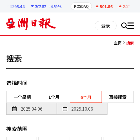
코
인
6295.44
302.82
-4.59%
801.66
2.07
+0.2
KOSDAQ
정
보
all
登录
搜
men
索
主页
搜索
搜索
选择时间
一个星期
1个月
直接搜索
6个月
搜索范围