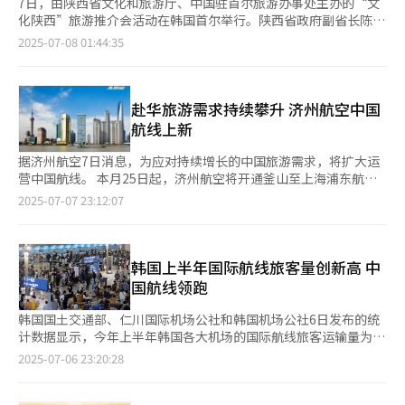
7日，由陕西省文化和旅游厅、中国驻首尔旅游办事处主办的“文
化陕西”旅游推介会活动在韩国首尔举行。陕西省政府副省长陈春
江，中国驻韩国大使馆公使方坤，韩国首尔观光协会会长赵泰淑出
2025-07-08 01:44:35
席活动。活动由陕西省文化和旅游厅党组成员、副厅长王淳主持。
中国驻首尔旅游办事处主任张若愚，首尔中国文化中心副主任张观
微，韩国旅游企业、航空公司、媒体代表等约130人参加活动。 陈
春江在致辞中表示，韩国一直是陕西重要的客源地和目的地，长期
赴华旅游需求持续攀升 济州航空中国
以来位居陕西入境旅游客源国第一位，也是陕西人民出国旅游首选
航线上新
目的地之一。特别是当前，中国240小时过境免签等政策的实施，
为广大韩国游客来陕创造了更加优质便利的环境。诚挚邀请韩国朋
据济州航空7日消息，为应对持续增长的中国旅游需求，将扩大运
友到陕西走走看看，品味灿烂厚重的历史文化、欣赏壮丽华美的山
营中国航线。 本月25日起，济州航空将开通釜山至上海浦东航
川草木、感受摇曳多姿的人情物事。陕西也希望以此次推介会为契
班，每周一、三、五、日执飞四次，从10月1日起开通仁川至桂林
2025-07-07 23:12:07
机，与韩国朋友共同衔接文旅资源、线路、市场、客源等多种要
航班，每周三、四、六、日执飞四次。 今年5月起，济州航空恢复
素，携手推进双方文化旅游产业的蓬勃发展，为谱写两国交流合作
济州至西安航班，每周六、日执飞两次，仁川至威海航班将在10月
新篇章作出新的更大贡献。 方坤在致辞中指出，陕西是中华文明
25日前增加至每周执飞3次，仁川至延吉航班将在8月26日前每周
的重要发源地，曾孕育出周秦汉唐等多个历史盛世，是丝绸之路的
增加一班。 济州航空执飞的釜山至上海航班从金海国际机场晚上
韩国上半年国际航线旅客量创新高 中
起点、兵马俑的故乡，其深厚的历史文化、壮美的自然风光、独特
10点15分起飞，次日凌晨零时5分抵达上海浦东国际机场，返程航
国航线领跑
的非遗民俗，赢得了广大韩国朋友的喜爱和青睐。随着中国对韩实
班凌晨4点从上海起飞，清晨6点40分抵达。上海作为观光、商
行免签政策，韩国访华游客数量稳步上升，文旅合作迎来了新的发
务、留学等需求集中的城市，拥有迪士尼乐园等著名景点，是家庭
韩国国土交通部、仁川国际机场公社和韩国机场公社6日发布的统
展契机。今天的推介会，以“观山之旅”为主题，不仅是一次文化
旅游热门目的地。 仁川至桂林航线晚上9点25分从仁川国际机场出
计数据显示，今年上半年韩国各大机场的国际航线旅客运输量为
旅游的分享与展示，更是中韩两国文明互鉴、人文相亲的具体体
发，次日零点40分抵达桂林两江国际机场，返程航班凌晨1点40分
4602.9842万人次，同比增长7.6%，超过2019年同期创下的历史
2025-07-06 23:20:28
现。相信以此次推介会为契机，陕西将进一步走进更多韩国民众的
从桂林出发，清晨6点半抵达仁川机场。 桂林是中国西南部著名旅
最高纪录（4556万人次）。同期，国际航班起降达26.4253万架
视野。 赵泰淑在致辞中表示，陕西省拥有得天独厚的自然资源和
游城市，以“桂林山水甲天下”的漓江等自然景观闻名，既可享受
次，同比增长5.6%，同样超过2019年同期的26.3681万架次。 从
非凡的历史遗迹，和韩国许多地方都有着源远流长的交往历史。秦
静谧之旅，又能体验自行车、徒步、漂流等户外活动，深受年轻自