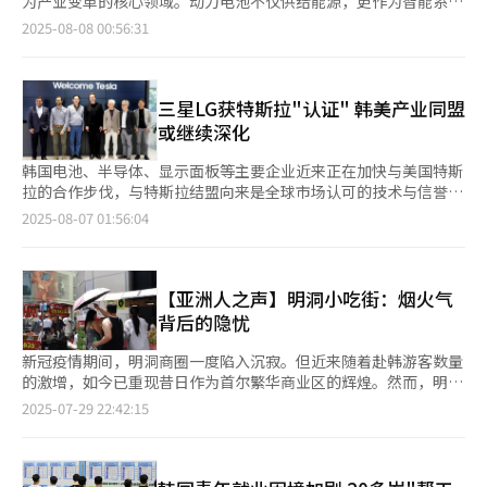
为产业变革的核心领域。动力电池不仅供给能源，更作为智能系统
新的增长点。 近期，NH农协银行北京分行加入银行间人民币外汇
上得到缓解。 实际上，“特朗普关税战”目前依旧未完待续。特
调控措施的背景下，商业银行正进一步收紧贷款标准。6月27日，
的算力基础发挥关键作用。特别是在自动驾驶出租车
市场会员，在中国市场进一步拓展业务。农协银行进入银行间人民
2025-08-08 00:56:31
朗普此前已经预告对半导体、医药品等领域引入新的品目关税。
韩国政府出台包含高强度贷款限制的首轮房地产调控措施。政府还
（Robotaxi）商业化进程加快的态势下，兼具高能量密度与安全
币外汇市场，不仅能够提升其在中国市场的影响力，也能够满足客
要求银行业将下半年个人贷款总量削减至原目标的一半。 随着贷
性能的动力电池成为全球科技与制造企业的战略布局重点。 韩国
户对人民币交易和跨境金融服务的需求。 此外，友利银行行长郑
款市场审核趋严，低信用人群面临被挤出正规金融体系的风险。韩
电池制造商LG新能源、三星SDI和SK On长期保持三元锂电池
镇完计划于本月出访中国，检查友利银行中国法人工作情况，会见
国平民金融研究院数据显示，去年有6.1万名低信用群体被排除在
（NCM/NCA）领域的技术领先优势。然而，随着全球市场对经济
三星LG获特斯拉"认证" 韩美产业同盟
当地主要相关人士，以推动业务拓展。友利银行于2007年成立友
正规金融体系之外，转向非法借贷市场，加大了金融风险。 然
型电动汽车需求持续增长，中国厂商主导的磷酸铁锂（LFP）电池
利银行（中国）有限公司，是首家在中国成立法人的韩资银行。截
或继续深化
而，进入本月以来，韩国主要商业银行个人贷款增长速度再度加
市场份额快速扩张，韩国电池产业面临新的市场挑战。韩企如何在
至今年3月底，拥有22家营业网点，在友利银行海外法人中唯一资
快。据韩国金融业消息，截至本月7日，五大商业银行个人贷款余
维持三元体系技术优势的同时拓展LFP市场份额，成为电池业界关
产超过7万亿韩元（约合人民币360亿元）。 然而，“萨德风
韩国电池、半导体、显示面板等主要企业近来正在加快与美国特斯
额达760.8845万亿韩元（约合人民币3.9万亿元），较7月底增加
注焦点。 市场研究机构SNE Research日前发布的数据显示，去年
波”后，韩中关系陷入低谷，友利银行在华业务面临困难。今年第
拉的合作步伐，与特斯拉结盟向来是全球市场认可的技术与信誉
1.9111万亿韩元。 从贷款类型来看，住房抵押贷款余额为
1至5月期间，全球电动汽车正极材料总用量达87.7万吨。其中LFP
一季度，中国法人净利润仅为10亿韩元，影响力被逐渐边缘化。郑
的“认证标志”，因此韩国企业普遍期待能借此进一步拓展客户资
2025-08-07 01:56:04
604.5498万亿韩元，较6月底（603.9702万亿韩元）在一周内增加
材料占57%，达49.96万吨，同比增长73.9%；三元材料用量37.74
镇完计划此次访华期间与当地主要客户、金融机构负责人会面，金
源。 三星电子近期与特斯拉签订一项总额达22.7648万亿韩元（约
5796亿韩元。信用贷款余额从103.9687万亿韩元，同期增加
万吨，同比增长17%。在注重性价比的中低端市场，LFP电池竞争
融界人士透露此行可能也包含友利银行对韩中关系改善的期待。
合人民币1178.3亿元）的半导体代工合同。根据协议，三星在预计
1.0693万亿韩元，成为本月个人贷款增长的主要驱动力。 业内人
优势显著。但业界分析预测，随着高性能电池需求增长，三元电池
曾被视为韩国主要商业银行全球业务“主战场”的中国市场，如今
明年开始运转的美国得克萨斯州泰勒工厂生产2纳米（nm）制程
士表示，若这一增长势头持续至月底，本月个人贷款增量有望创去
仍将在高端市场保持核心地位。 从中国电池企业来看，中国动力
陷入增长停滞状况。受中美贸易摩擦影响，不少韩国企业撤出中国
自动驾驶人工智能（AI）芯片AI6。 AI6是特斯拉自主研发的AI芯
【亚洲人之声】明洞小吃街：烟火气
年8月（9.6259万亿韩元）以来的最高纪录。
电池制造商宁德时代（CATL）在电池市场表现强劲。去年全球动
市场，再加上个人客户拓展受阻，业务需求迟迟难以恢复。 截至
片，用于汽车设备，支撑完全自动驾驶（FSD）功能。上一代AI4
背后的隐忧
力电池装车量达339.3GWh，三元锂电池与LFP电池合计市占率为
今年6月底，KB国民银行、新韩银行、韩亚银行、友利银行等四大
芯片由三星代工，AI5由台积电（TSMC）代工。特斯拉此次把AI6
37.9%，居全球首位。小米汽车首款电动车型SU7首批订单突破10
商业银行中国法人总资产为26.9192万亿韩元，较去年年底减少
交由三星生产，可见三星在芯片良率与性能方面都已获得特斯拉的
新冠疫情期间，明洞商圈一度陷入沉寂。但近来随着赴韩游客数量
万辆，该车型搭载宁德时代LFP电池，续航里程超700公里。而
1.605万亿韩元，降幅达5.6%。 过去几年，四大银行中国法人资产
认可。 三星电子在上月底公开财报时表示，此次成功获得特斯拉
的激增，如今已重现昔日作为首尔繁华商业区的辉煌。然而，明洞
Max和Ultra系列则采用三元锂电池，支持800V高压快充平台，充
规模始终徘徊不前。2021年总资产规模为27万亿韩元，2023年一
订单，说明先进制程方面的实力得到验证，未来也有望以此契机进
小吃街的无序扩张，或成该商圈持续繁华的一大隐患。 得益于外
2025-07-29 22:42:15
电5分钟可增加200公里续航。 在产业生态布局方面，宁德时代联
度跌破25万亿韩元，去年回升至28万亿韩元，但仅过半年再度下
一步获得大型客户订单，并稳定泰勒工厂的运转，进而提升营收与
籍游客对明洞的青睐，众多美妆与时尚品牌纷纷进驻明洞，包括大
合阿里巴巴、蚂蚁集团等企业成立自动驾驶合资公司，计划投资30
降至三年前水平。 业绩方面，四大银行中国法人同样表现不佳。
利润。 业内普遍认为，这一订单能够促使三星在全球芯片代工市
创、欧利芙洋、Musinsa Standard等，购物氛围愈加浓厚。其
亿元人民币推进L4级自动驾驶出租车商业化运营，凸显向智能出行
韩亚银行中国法人2020年净利润达845亿韩元，2021年为571亿韩
场上更加积极争取客户资源。英国《金融时报》援引花旗集团半导
中，希杰欧利芙洋日前表示，今年上半年其线下门店的外籍顾客营
服务转型的战略意图。 三元锂电池与LFP电池在性能指标上各具优
元。然而，去年净利润骤降至59亿韩元。新韩银行和友利银行中国
体分析师彼得·李的观点指出，AI6芯片的代工有助三星内化AI芯
收占比达26.4%，首次突破25%。 明洞小吃街因其丰富的小吃种