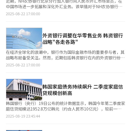
近期，NH农协银行北京分行加入银行间人民币外汇市场会员，在
中国市场进一步拓展和深化外汇业务。该举措对于NH农协银行的
国际化战略具有重要意义。 近年来，随着人民币国际化步伐的加
2025-08-22 17:00:00
快，越来越多的外资银行在中国设立分行，并参与人民币外汇市场
交易。 人民币国际化是中国金融改革与开放的重要组成部分。自
2009年人民币跨境贸易结算试点启动以来，人民币逐步走向国际
市场，并在全球贸易、投资、金融市场扮演着重要角色。据国际清
外资银行调整在华零售业务 韩资银行
算银行（BIS）数据，人民币已跻身全球第五大交易货币，仅次于
战略"各走各路"
美元、欧元、日元和英镑。 今年第一季度，中国政府在推动人民
币国际化方面采取了一系列举措，包括推动人民币在国际贸易中的
在经济全球化的浪潮中，银行作为国际金融市场的重要参与者，其
使用、推动人民币成为国际储备货币、提升人民币在全球金融市场
战略布局备受关注。然而，近期包括韩资银行在内的外资银行纷纷
中的地位。BIS数据显示，去年人民币在全球支付货币中的市场份
加快调整在华零售业务布局。 今年以来，外资银行在中国内地的
2025-08-22 17:00:00
额为3.75%，在全球外汇储备中的占比约为2.5%。 ◆NH农协银行
营业网点关闭数量持续攀升。根据中国国家金融监管总局官网数
提升在华竞争力 满足跨境金融服务需求 随着中国金融市场进一步
据，今年上半年共9家外资银行的32家分支机构获准退出。其中，
开放，外资银行在人民币金融产品、跨境人民币结算以及外汇交易
汇丰银行（中国）关闭了13家分支机构，渣打银行（中国）关闭5
等领域的参与度逐渐提升。在此背景下，今年1月NH农协银行北京
家分支机构。整体来看，今年上半年关闭的外资银行分支机构数量
韩国家庭债务持续飙升 二季度家庭信
分行成为银行间人民币外汇市场会员，为韩中金融合作注入了新动
明显高于去年同期。 外资银行缩减网点数量的背后存在多重原
贷规模创新高
力。 该行进入银行间人民币外汇市场，不仅能够提升其在中国市
因。首先，外资银行在华网点面临着高昂的运营成本压力。在普通
场的影响力，也能够满足客户对人民币交易和跨境金融服务的需
储蓄、基础理财等金融服务领域，外资银行的边际效益呈现明显的
韩国银行（央行）19日公布的统计数据显示，韩国今年第二季度家
求。在韩中两国经济的深入融合，人民币在两国跨境贸易和投资中
递减态势。与此形成鲜明对比的是，本土银行凭借庞大的网点网络
庭信贷规模达1952.8万亿韩元（约合人民币10亿元），较前一季
的使用不断增加的背景下，NH农协银行加入人民币外汇市场，将
和客户基础，在零售业务领域建立了主导地位，使得外资银行面临
度增加24.6万亿韩元，创自2002年第四季度开始该项统计以来的
2025-08-19 23:45:44
加强两国在金融领域的合作，推动两国金融机构在人民币结算、跨
巨大竞争压力。 同时，在本土化竞争环境日趋激烈的情况下，外
最高纪录。本季度增幅也是自2021年第三季度以来的最大规模。
境投资等方面的业务往来。 同时，通过直接参与人民币外汇市场
资银行正面临多维度挑战。网点覆盖范围相对不足、品牌认知存在
家庭信贷是指以家庭为单位向银行、保险公司、小额贷款公司等金
的交易与定价，NH农协银行能够提升其在中国市场的竞争力。这
局限等结构性短板，使得外资银行难以在零售业务上实现突破性发