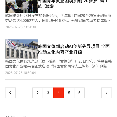
韩国青年就业困境加剧 20多岁"帮工
势。三元锂电池凭借高能量密度，在自动驾驶应用场景中具备显著
法人也一度实现300亿至400亿韩元的年净利润，但去年仅分别录
片制造能力，并吸引更多AI客户。 一直以来，特斯拉在行业中具
类与浓郁的街头氛围广受外籍游客喜爱，小吃街汇聚了棉花糖冰淇
族"激增
优势。专家指出，L4级以上自动驾驶系统需要支持大量传感器和计
得13亿韩元和202亿韩元，明显落后于美国、柬埔寨等其他海外法
有“参考标杆”意义。向特斯拉供货不仅证明技术与品质获得认
淋、炒年糕、炸椰蓉虾、烤奶酪等多种特色小吃。然而，这些小吃
算单元，对电池能量密度要求更高。目前，三元锂电池能量密度可
人。
可，还能帮助拓展其他客户。业内人士指出，许多厂商希望能向特
整体性价比并不高，大多数消费群体为外籍游客。 这些摊位密集
韩国统计厅28日发布的数据显示，今年6月韩国20至29岁无酬家庭
达250至300Wh/kg，远超LFP的180至210Wh/kg。能量密度高意
斯拉供货，因为这能成为自身的“履历”，不仅带来营收，还能借
分布于明洞主街两侧，这使人流密集的街道显得格外拥挤。如此高
劳动者达4.0062万人，同比增长16.3%。无酬家庭劳动者指每周工
味着更远续航、更快充电、更稳定输出，更适合用于自动驾驶出租
此开拓其他客户。 与此同时，LG新能源也正在快速扩大与特斯拉
密度的摊位布局，在突发事故发生时必将严重阻碍人流疏散。此
作18小时以上，协助家人或亲属经营个体商业活动，但未获得经济
2025-07-28 23:51:30
车等长时间、全天候运的车辆。 据悉，全球自动驾驶商业化进程
的合作领域。公司原本已向特斯拉电动汽车提供电池，近期又签订
外，不少摊位使用明火与高温油炸设备，存在明显的安全隐患。尽
报酬的就业人员。 进入今年以来，20多岁无酬家庭劳动者数量呈
正在加速，各大服务商已大规模采用配备三元电池的电动车型开展
一项规模达5.9442万亿韩元的储能系统（ESS）用磷酸铁锂
管外籍游客对品尝地道街头美食充满热情，但当前摊位的食品安全
持续增长趋势。与去年同期相比，1月增加9464人，2月增加4850
商业化运营。谷歌母公司Alphabet旗下Waymo宣布，自动驾驶车
（LFP）电池供应合同。LG新能源以“商业机密”为由拒绝透露具
标准和卫生状况仍有待提升，以确保游客的饮食安全。 从实际体
人，3月为218人，4月为1401人，5月更是激增1.1702万人。数据
队累计行驶里程突破1亿英里，并在旧金山等地开展无安全员商业
体客户，但路透社已援引相关消息进行报道。 LG新能源与特斯拉
验来看，明洞商圈与圣水、弘大及汝矣岛等热门商圈相比，快闪活
显示，今年4月前该群体规模一直维持在3万人左右，自5月
韩国文体部启动AI创新先导项目 全面
服务。特斯拉近期在得克萨斯州启动自动驾驶出租车试运营，计划
签订的该笔订单生产预计主要在美国本土工厂进行。LG新能源目
动数量明显偏少。笔者认为，这种差异源于大量固定摊位挤占了开
（4.1519万人）起已连续两个月突破4万人大关。 与青年层形成鲜
推动文化内容产业升级
年内扩展至千辆规模。 中国市场方面，包括IM汽车、小鹏汽车在
前在俄亥俄州、田纳西州、密歇根州等地拥有诸多美国本土电池生
展各类快闪活动所需的场地空间。 明洞小吃街的诸多隐患不仅影
明对比的是，无酬家庭劳动者总体数量却呈下降趋势。截至6月，
内的多家厂商积极推进L4级自动驾驶测试，相关商业化项目预计将
产基地。 在显示面板与车载电子部件领域，韩国企业的供货也在
响商圈整体购物体验，也削弱了其对韩国本地年轻人的吸引力。
全国无酬家庭劳动者总数为87.6万人，同比减少6.4万人，自2023
韩国文化体育观光部（以下简称“文体部”）25日宣布，将联合韩
在年内落地。预示着未来自动驾驶核心竞争不再仅仅是“谁能
持续。LG显示为特斯拉电动汽车提供液晶显示（LCD）面板，三
MZ世代（1980年代初至2000年代初出生者）尤其重视“体验式消
年5月起已连续14个月下降。 随着青年就业困境加剧，20多岁无酬
国文化产业振兴院正式启动“韩国文化内容人工智能（AI）创新先
跑”，而是“谁能稳、高效、智能跑”，而这背后，电池的能量密
星电机则供应车载摄像头模组。同时，三星电机还供应车载积层陶
费”，因此快闪店已成为这一消费群体的必经之地。 不过，明洞
家庭劳动者数量持续攀升。数据显示，6月份韩国15至29岁青年就
导项目”。该项目突破以往仅支持内容制作阶段的局限，扶持范围
度、热管理、安全冗余等性能指标将决定企业的市场地位。 面对
页
2025-07-25 18:50:04
瓷电容器（MLCC）与AI4、AI5芯片使用的半导体封装基板FC-
小吃街为商圈增添了不少烟火气，也确实吸引了众多外籍游客。然
业人数为362.5万人，同比减少17.3万人，已连续32个月呈下降态
扩大至企划、流通、宣传等内容产业全流程，旨在构建以AI为核心
LFP与三元“双战线”竞争，韩国电池企业正加快布局技术战略调
BGA，AI6预计也会采用三星电机的FC-BGA。 值得一提的是，韩
而，笔者认为，干净整洁的街道环境、严格的秩序管控、合理的摊
势。这一减幅创自2006年以来的最大降幅。 同月，青年就业率为
驱动力的内容生态系统，全面提升韩国文化内容的全球竞争力。
整。SK On开发兼容LFP与高镍三元的混合电芯平台，LG新能源则
一
国企业当前与特斯拉的合作或进一步延伸至特斯拉未来的业务之
位数量与价格或将成为明洞商圈持续发展的关键因素。如果不能在
45.6%，自去年5月起已连续14个月下滑。随着就业人数和就业率
据悉，项目将通过2025年第二次追加更正预算，投入210亿韩元
持续优化NCA电池技术，该技术已广泛应用于现代Kona、大众ID
中。有消息称，LG新能源即将向马斯克创立的航天企业SpaceX的
热闹与秩序之间找到平衡，明洞或将再度陷入短暂繁荣之后的“二
的双双下跌，选择“躺平”的20多岁人群也连续14个月增加。 数
（约合人民币1.1亿元）加以推进。此前，文体部自今年3月起，已
系列以及部分特斯拉车型等高端电动车型。同时，中国电池制造商
飞船提供电池，特斯拉的人形机器人也可能搭载三星电子的AI芯片
上
4
下
2
3
5
6
次遇冷”。
据还显示，毕业生初次就业平均耗时11.3个月。即使成功就业，由
通过本年度预算及首次追加预算累计投入245亿韩元，实施“AI内
在国际市场的影响力持续提升，有消息称起亚将在EV5国产版中采
与三星电机的摄像头模组。此外，如果特斯拉的车载显示器转向
于薪酬偏低等因素，平均在职时间缩短至1年6个月，较去年减少
容制作支持项目”，重点扶持中小企业与初创企业的内容开发。目
用宁德时代的NCM电池，宝马也逐步扩大宁德时代三元锂电池采购
OLED技术，擅长中小尺寸OLED的三星显示则也可能加入特斯拉
一
0.8个月。 高丽大学劳动问题研究所教授金成熙（音）指出，无酬
前已遴选出71个课题，并提供切实的制作支持。 此次新设的先导
占比，给韩企带来不小压力。LG新能源、SK On虽在北美获得通
供应链。 马斯克此前通过社交媒体平台X（推特）表示：“我已与
家庭劳动者和“躺平”青年的增加，反映出年轻人正在推迟进入劳
项目在内容定位与执行方式上均展现出转型升级的趋势。不同于现
用、福特、Stellantis等合资厂订单保障，但欧洲市场中企攻势日
三星会长及高层通过视频通话，共同探讨何为真正的合作伙伴关
页
动市场。他建议，应通过提升中小企业薪资与福利水平、改善企业
有项目多聚焦短期内容制作，新项目更加注重AI在内容创作全流程
益激烈，部分高端客户正在进行供应链多元化调整。 专家指出，