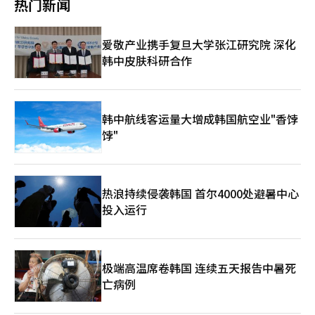
系。我们会共同发挥各自优势，实现卓越的成果。” 此外，特斯
热门新闻
文化，同时扩大公共就业岗位等措施，以缓解当前青年就业困境。
中的应用和管理。从企划阶段即引入AI技术，评估内容的海外市场
在自动驾驶技术快速发展的背景下，具备技术领先优势的企业将获
拉扩大与韩国企业的合作还是一种规避地缘政治风险的策略。随着
拓展潜力及产业扩展效应，力求发掘具备全球商业化前景的创新内
得更大市场话语权。韩国电池产业需要平衡技术研发与成本控制，
《通胀削减法案》（IRA）的实施，美国对中国电池和芯片的监管
容模式。 此外，新项目在执行机制上也进行了优化。不同于以往
以应对日益激烈的全球市场竞争。过去十年，韩国电池曾凭借三元
与高额关税负担日益加重，拥有美国本地生产基地的三星电子与
爱敬产业携手复旦大学张江研究院 深化
以单一企业为单位的扶持模式，未来将通过企业联盟的形式推进，
系技术引领全球电池产业。然而在中企围绕LFP构建起“成本+技
LG新能源因此受益匪浅。
韩中皮肤科研合作
鼓励大企业、中坚企业、中小企业与初创企业协同参与，共同打造
术”双优势体系后，全球市场重心逐向中国倾斜。 但随着自动驾
AI内容产业的共生共创生态体系。 文体部相关负责人表示：“AI转
驶加速推进，高性能电池的战略地位再度凸显。当前全球动力电池
型不仅意味着风险和挑战，更应被视为推动韩国文化内容实现新一
产业正处于关键转型期，技术路线选择与市场战略布局将直接影响
轮飞跃的重要机遇。我们将通过企业联盟支持机制，积极培育面向
未来产业格局。对韩国电池企业而言，是守是攻，将决定未来五年
全球市场的创新型商业模式。”
韩中航线客运量大增成韩国航空业"香饽
的全球地位。
饽"
热浪持续侵袭韩国 首尔4000处避暑中心
投入运行
极端高温席卷韩国 连续五天报告中暑死
亡病例