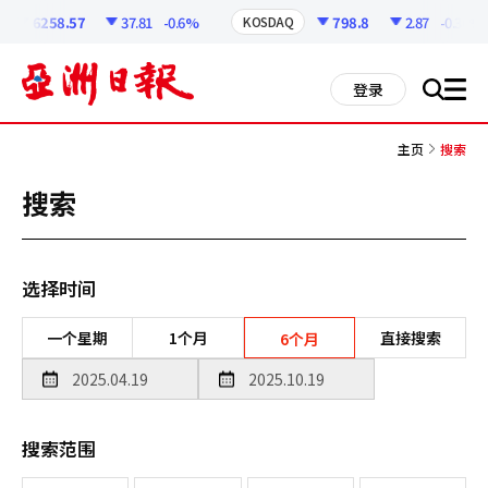
코
인
6258.57
37.81
-0.6%
798.8
2.87
-0.36%
KOSDAQ
정
보
all
登录
搜
men
索
主页
搜索
搜索
选择时间
一个星期
1个月
直接搜索
6个月
搜索范围