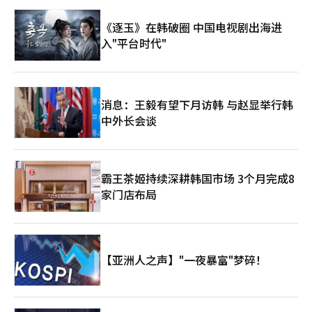
《逐玉》在韩破圈 中国电视剧出海进
入"平台时代"
消息：王毅有望下月访韩 与赵显举行韩
中外长会谈
霸王茶姬持续深耕韩国市场 3个月完成8
家门店布局
【亚洲人之声】"一夜暴富"梦碎！