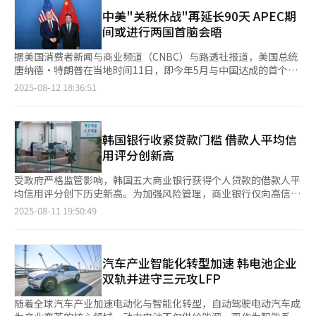
融机构申请的贷款。受货币紧缩政策影响，韩国家庭信贷曾在去年
不仅有助于银行提升跨境资金管理能力，也能够为在华其他业务拓
展。面对这一现实，收缩普通网点布局、聚焦自身优势赛道，成为
第一季度减少3.1万亿韩元，但从第二季度开始反弹，已连续五个
中美"关税休战"再延长90天 APEC期
展提供支持。 NH农协银行负责人在接受本报记者采访时表
外资银行在激烈竞争中寻求差异化发展的重要战略选择。 ◆韩亚
季度呈增长趋势。 具体来看，今年第二季度家庭贷款余额为
间或进行两国首脑会晤
示：“我行于今年1月已获中国国家外汇管理局批准，取得面向客
银行收缩网点 走“轻量化”经营之路 面对中国金融市场的深刻变
1832.6万亿韩元，环比增加23.1万亿韩元，增幅显著高于第一季度
户的外汇业务经营许可证。为覆盖外币兑换、汇款等外汇交易中产
革，韩资银行采取了截然不同的应对策略。其中，韩亚银行选择收
的3.9万亿韩元。在家庭贷款中，住房抵押贷款余额为1148.2万亿
据美国消费者新闻与商业频道（CNBC）与路透社报道，美国总统
生的外汇头寸，分行已加入中国外汇交易中心银行间外汇交易市
缩业务规模，通过精简运营降低成本压力；而NH农协银行则逆势
韩元，较前一季度增加14.9万亿韩元；包括信用贷款在内的其他贷
唐纳德·特朗普在当地时间11日，即今年5月与中国达成的首个90
场。” 对于未来在华业务规划，NH农协银行负责人表示，目前北
而上，积极尝试业务扩张，寻求在中国市场的新突破。 在外资银
款余额为684.4万亿韩元，较前一季度8.2万亿韩元。 政策性贷款方
天“关税休战”到期当天，签署再次延长休战期限90天的行政命
2025-08-12 18:36:51
京分行主要以现汇交易为主，但随着业务规模和业务领域的扩展，
行加速缩短营业网点的浪潮中，韩亚银行也加速调整网点布局。韩
面，第二季度韩国住宅金融公社和住房城市基金的贷款余额为
令。 原本可能带来巨大冲击的中美关税战争重启这一“最坏局
未来计划开展外汇远期、货币互换、货币期权、利率互换等多元化
亚银行中国有限公司此前宣布，为进一步优化网点布局、提高经营
331.2万亿韩元，占住房抵押贷款余额的28.8%。虽然政策性贷款
面”暂时得以避免。随着双方决定把贸易摩擦的“火种”至少推迟
交易。 NH农协银行成立于1961年，是韩国主要商业银行之一，隶
管理效率，旗下大连开发区支行自6月21日起停止对外营业，并将
规模较前一季度增加2.6万亿韩元，但占比略有下降。 从贷款渠道
到11月上旬，中美有望在10月底至11月初举行的亚太经济合作组
属于NH农协金融集团。随着韩国政府修订《农业协同组合法》，
该支行业务全部并入韩亚银行大连分行，原有债权债务由大连分行
来看，商业银行家庭贷款余额达993.7万亿韩元，较前一季度增加
织（APEC）领导人庆州会议前后，促成特朗普第二任期内的首次
韩国银行收紧贷款门槛 借款人平均信
韩国农业协同组织将信用业务部门进行分离，NH农协银行由此成
统一承继。 同时，韩亚银行对北京营业网点也进行了调整。根据
19.3万亿韩元，其中住房抵押贷款和其他贷款分别增加16万亿韩元
中美首脑会晤。 自今年4月特朗普政府发起“先发制人”关税措施
用评分创新高
为NH农协金融集团旗下的商业银行。 目前，NH农协银行在全球多
公告，北京中关村支行于本月8日结束营业后正式停业，该支行业
和3.3万亿韩元。 互助金融、储蓄银行等非银行金融机构的家庭贷
以来，中美双方以“针锋相对”方式轮番提高对方商品的关税税
个国家和地区设有分支机构，其中中国作为重要市场之一，农协银
务同样并入韩亚银行北京分行。 对于网点调整，韩亚银行给出的
款余额为314.2万亿韩元，较前一季度增加3万亿韩元，自去年第四
率。直至5月在日内瓦举行的第一轮经贸会谈期间，双方同意各自
受政府严格监管影响，韩国五大商业银行获得个人贷款的借款人平
行在华业务持续增长。NH农协银行北京分行成立于1996年，多年
主要原因是“资源优化配置”。韩亚银行相关负责人在接受本报记
季度以来连续三个季度增长，且本季度增幅较前一季度增长三倍。
大幅削减对进口商品加征的115%关税，其中4月加征的91%予以
均信用评分创下历史新高。为加强风险管理，商业银行仅向高信用
来在人民币结算、外汇交易等领域发挥重要作用。通过在中国市场
者采访时表示，正如韩国国内银行对部分营业网点进行整合一样，
保险、证券等其他金融机构的家庭贷款余额为524.7万亿韩元，较
取消，剩余的24%则延迟90天执行。 此后，为协调在中国对美稀
群体发放贷款，导致贷款门槛进一步抬高。 韩国银行联合会10日
的深耕，该行在人民币交易和跨境金融服务方面不断提升其全球业
2025-08-11 19:50:49
韩亚银行中国有限公司也在推动整合工作，这是为了适应金融市场
前一季度增加9000亿韩元。 央行金融统计组组长金敏洙（音）表
土出口管制与美国对华先进半导体出口限制等问题上的分歧，双方
发布的数据显示，KB国民银行、新韩银行、韩亚银行、友利银
务影响力。
发展变化，优化业务结构，提升服务质量。 韩亚银行中国有限公
示，家庭贷款增加的主要原因是自今年2月以来住宅买卖交易量大
6月在伦敦举行第二轮经贸会谈。上月28日至29日双方在瑞典举行
行、NH农协银行韩国五大商业银行今年6月新发放个人贷款的平均
司成立于2007年12月，总部位于北京。目前，该行在北京、上
幅上升，带动住房抵押贷款需求增加。同时，银行等金融机构信用
第三轮会谈时，初步达成关税再次延期90天的协议，但特朗普一直
信用评分为944.2分（满分为1000分），创2023年7月以来最高水
海、天津、广州、大连、青岛、烟台、沈阳、哈尔滨、长春、西
贷款增加，叠加第二季度股市强劲反弹，证券公司融资需求激增，
拖延至今才作出最终决定。 当天凌晨，特朗普在社交媒体Truth
平。 其中，住房抵押贷款平均信用评分为945.4分，信用贷款为
汽车产业智能化转型加速 韩电池企业
安、南京等地设有18家分支机构，经营全面外汇业务和人民币业
推动其他贷款同步增长。他补充称，虽然上半年名义国内生产总值
Social上发文称：“我希望中国能尽快把大豆订单提高四倍”，直
941.1分，较2023年6月分别上升24.9分和13.6分。与2023年约
双轨并进守三元攻LFP
务。 ◆NH农协银行和友利银行逆势拓展业务 与韩亚银行不同，
（GDP）增速尚未公布，但预计家庭债务占GDP比重小幅上升。
言对中国扩大进口美国农产品的期待。 分析认为，特朗普继本月7
920分的平均水平相比，两年来上涨约20分。目前，借款人信用评
NH农协银行和友利银行却选择了截然不同的发展路径。在众多外
日起向全球征收“国别对等关税”后，又与最棘手的对手中国延
分需达到940分左右才能获得商业银行贷款。其中，循环信贷的平
随着全球汽车产业加速电动化与智能化转型，自动驾驶电动汽车成
资银行纷纷收缩网点的当下，这两家银行反而逆流而上，积极寻找
长“关税休战”，自己发起的关税战争带来的不确定性在一定程度
均信用评分最高，达962.3分。 业内分析指出，在韩国政府房地产