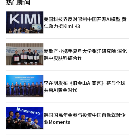
热门新闻
下，劳资矛盾正呈扩散趋势。若“绩效奖金竞争”演变为罢工并导
业，这些是韩国经济的核心支柱。在全球供应链重组、中美技术竞
致生产受阻，当前业绩基础也可能迅速被削弱。”
争以及台湾和日本的积极投资下，韩国企业面临日益加剧的竞争压
力。在此情况下，频繁以生产线中断作为谈判手段无异于给竞争对
美国科技界反对限制中国开源AI模型 黄
手争取时间。 半导体生产不同于一般制造业，生产中断后重启需
仁勋力挺Kimi K3
要大量时间和成本，交货延误可能导致客户流失。恢复动摇的信任
需要更长时间。劳资双方越专注于短期胜负，长期损失越大。 企
业也不应逃避责任。如果绩效奖励制度不透明或沟通结构僵化，冲
突的种子就在公司内部。尤其是在创纪录的业绩下，员工未能感受
到成果，必然导致不满积累。即便工会要求过高，管理层的冷漠也
爱敬产业携手复旦大学张江研究院 深化
不应免责。 解决方案在于制度化的谈判，而非对抗。首先，应尊
韩中皮肤科研合作
重法院判决，但需在谈判桌上重新讨论具体的奖励制度。其次，企
业应公开绩效奖金计算标准和未来投资计划，以恢复信任。第三，
工会应成为负责任的合作伙伴，超越以生产中断为人质的方式，讨
论专业性和可持续性。最后，政府应加强对核心产业劳资纠纷的调
李在明发布《旧金山AI宣言》将与全球
解功能，并提供可预测的指导方针。 劳动权利保护与产业竞争力
共启AI黄金时代
并非对立概念。稳定的就业最终来自有竞争力的企业。企业倒闭，
劳动者也将失去立足之地。反之，劳动不受尊重的企业也无法持
续。平衡这两者是先进工业国家的道路。 在法院阻止下仍坚持罢
工的行为难以获得公众共鸣。企业也不能仅凭法律逻辑放任冲突。
当前世界在技术和速度上竞争，韩国产业没有时间被内部冲突拖
韩国国民年金参与投资中国自动驾驶企
累。
业Momenta