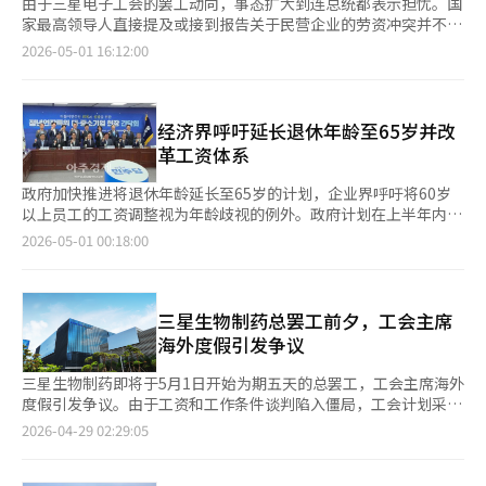
由于三星电子工会的罢工动向，事态扩大到连总统都表示担忧。国
家最高领导人直接提及或接到报告关于民营企业的劳资冲突并不常
见，这表明三星电子的罢工可能对韩国经济产生重大影响。劳资双
2026-05-01 16:12:00
方应立即停止对峙，寻找现实解决方案。三星电子作为韩国的代表
企业，其在半导体、智能手机和家电等领域的影响力巨大。生产中
断将对合作伙伴、地方经济、零部件和设备行业以及物流网络造成
连锁冲击。如果海外客户因供应不稳定而减少订单或转向竞争对
经济界呼吁延长退休年龄至65岁并改
手，损失将难以在短期内弥补。当前正值全球半导体竞争激烈之
革工资体系
际，人工智能的扩展导致先进存储器和代工需求激增。美国、台
湾、中国和日本都在政府层面支持企业增强竞争力。在此时，韩国
政府加快推进将退休年龄延长至65岁的计划，企业界呼吁将60岁
代表企业因内部冲突而受阻，无异于给竞争对手留下空隙。工会的
以上员工的工资调整视为年龄歧视的例外。政府计划在上半年内提
集体行动权是宪法保障的权利，要求改善工资、奖金和工作条件是
交法案，但在工资体系和雇佣方式上尚未达成共识。4月30日，共
2026-05-01 00:18:00
正当的。然而，总罢工应是最后的手段。以生产中断和损失规模为
同民主党退休年龄延长特别委员会与企业界举行座谈会，讨论工资
由施压，可能削弱社会共鸣。尤其是对国家经济影响大的企业，工
体系改革方向。企业界同意延长退休年龄，但强调需同时改革工资
会的责任也更重。权利和责任应并重。企业方面也不能免于责任。
体系。韩国经营者总协会调查了日本的企业，了解其在60岁后继续
如果劳资冲突反复出现，应反思是否存在补偿体系信任不足、沟通
雇佣老年员工的制度，以为韩国的政策提供参考。经营者总协会要
三星生物制药总罢工前夕，工会主席
缺失和现场不满积累等问题。业绩改善时，应在合理标准下分配成
求考虑企业的人事体系，找到自愿执行的妥协点。希望通过以职务
海外度假引发争议
果，并考虑未来投资和就业稳定，履行解释责任。没有对话的坚持
和绩效为中心的工资体系改革，缓解企业因延长雇佣60岁以上员工
只会加剧问题。总统的担忧应被视为经济安全层面的警告，而非政
而增加的人力成本。统一的工资调整可能导致老年员工的动力下降
三星生物制药即将于5月1日开始为期五天的总罢工，工会主席海外
治干预。半导体是韩国出口的核心，也是国家战略产业。政府应在
和生产力降低，因此需制定基于专业性和绩效的差异化奖励方案。
度假引发争议。由于工资和工作条件谈判陷入僵局，工会计划采取
法律和原则下加强调解功能，确保谈判正常进行。对非法行为要严
据经营者总协会称，日本通过劳资政分担老年员工雇佣延长带来的
强硬措施。工会主席朴在成目前正在海外旅行，他解释称此行是与
2026-04-29 02:29:05
肃应对，但对合法谈判应积极支持。若三星电子的劳资冲突长期
社会成本。所有希望继续工作的员工都能被雇佣，但再雇佣时工资
怀孕的配偶有关的预定计划，并已提前通知公司。他还表示，尽管
化，最终受害的将是国民经济。工会应放弃以总罢工为筹码的对
比原来低20~30%，政府提供相当部分的支持。此外，日本法律规
在罢工前已要求充分讨论和准备，但公司未表现出积极的对话意
抗，公司也需提出恢复员工信任的具体方案。如果事态已引发总统
定的退休年龄仍为60岁，但实施了确保65岁就业的措施，企业可