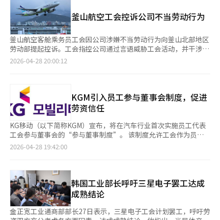
愿。朴在成申请休假至4月30日，这引发了对工会领导层在总罢工
担忧，警报已然响起。当前需要的是妥协而非对抗，责任而非对
选择再雇佣、延长退休年龄或废除退休年龄。日本还允许在社会合
前夕海外度假的批评。工会则强调这是预定计划，内部决策已完
峙。※ 本报道经人工智能（AI）系统翻译与编辑。
釜山航空工会控诉公司不当劳动行为
理性的情况下修改就业规则，无需劳资协议，以减轻企业负担。日
成。与此同时，三星生物制药部分部门已开始局部罢工，约60名负
产汽车对60岁后仍有绩效或技术能力的员工提供差异化奖励（激
责物料分配的工会成员参与，生产受到一定影响。公司正在采取措
励）。经营者总协会副会长李东根表示：“韩国与日本的产业和雇
施以减少生产中断。此次罢工不仅涉及工资谈判，还包括改善工作
釜山航空客舱乘务员工会因公司涉嫌不当劳动行为向釜山北部地区
佣结构相似，企业选择的形式最为理想。延长退休年龄后，改革工
环境和扩大福利等多项要求。由于生物制药合同生产行业对生产稳
劳动部提起控诉。工会指控公司通过言语威胁工会活动，并干涉组
资体系也能解决青年就业减少的问题。”乐天控股常务申昌勋也表
定性和连续性的高要求，罢工的长期化可能影响企业信誉和全球订
织运营。根据工会提供的资料，劳务负责人在与工会领导通话时提
2026-04-28 20:00:12
示：“工资年功序列问题严重，如果确保年功和雇佣的灵活性，延
单竞争力。未来劳资双方的进一步谈判、罢工参与规模及生产中断
到可能对工会成员进行人事上的不利影响，如限制晋升或在离职过
长退休年龄就不会有大问题。”一位业内人士称：“此次座谈会未
程度将成为决定此次事件走向的关键因素。若总罢工如期进行，将
程中制造困难。工会认为这些行为构成不当劳动行为。工会还声
达成任何协议，只是听取企业的意见，预计地方选举结束后协商会
对三星生物制药的生产计划和外部信誉产生何种影响，值得关注。
称，公司试图诱导成员退出或限制加入上级组织，导致工会会员人
更深入。”然而，围绕工资削减问题的劳资分歧较大，预计在未来
※ 本报道经人工智能（AI）系统翻译与编辑。
数下降。目前约600名客舱乘务员中，工会会员约为120人。此次
KGM引入员工参与董事会制度，促进
的立法过程中会继续产生冲突。当天的座谈会由经营者总协会、中
控诉发生在航空业整体就业环境变化的背景下。由于油价上涨和汇
劳资信任
小企业中央会、三星全球研究、现代汽车、SK苏佩克斯追求协商
率波动，部分航空公司正在调整招聘和人力资源管理，导致劳资紧
会、LG电子、乐天控股等参加。※ 本报道经人工智能（AI）系统
张加剧。釜山航空客舱乘务员工会成立于去年5月，是低成本航空
KG移动（以下简称KGM）宣布，将在汽车行业首次实施员工代表
翻译与编辑。
公司中首个成立的工会。自成立以来，工会与公司在工资和待遇改
工会参与董事会的“参与董事制度”。 该制度允许工会作为员工
善问题上存在分歧，尤其是在与真航空的合并讨论中，工资差距问
代表参与公司最高决策机构，表达对主要管理问题的意见。此制度
2026-04-28 19:42:00
题引发了争议。工会计划在调查过程中提供通话记录和内部资料，
是在去年12月的年终会议上由郭在善会长提议，并经过与工会的具
以证明不当劳动行为的存在。具体事实将通过劳动部门的调查结果
体协商后正式实施。 在24日的第三次董事会上，工会主席卢哲作
确认。劳动部将根据收到的控诉内容审查相关法律是否被违反。如
为“参与董事”出席，他表示：“通过参与董事会，可以解决信息
果被认定为不当劳动行为，可能会面临刑事处罚或整改命令。※
不对称问题，反映员工的声音，促进信任和沟通。” KGM计划将
韩国工业部长呼吁三星电子罢工达成
本报道经人工智能（AI）系统翻译与编辑。
此制度发展为超越简单劳资关系的共同管理伙伴关系。KGM代表理
成熟结论
事黄基英强调：“参与董事制度是一个先进的治理模式，将对公司
未来产生积极影响。我们将继续加强与利益相关者的沟通，提高透
金正宽工业通商部部长27日表示，三星电子工会计划罢工，呼吁劳
明度和责任感，以增强全球竞争力。”※ 本报道经人工智能（AI）