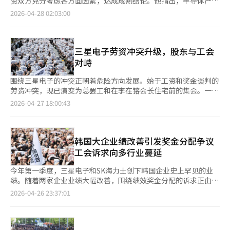
资双方充分考虑各方面因素，达成成熟结论。他指出，半导体产业
系统翻译与编辑。
是韩国唯一保持竞争力的行业，差距正在缩小。金部长在政府世宗
2026-04-28 02:03:00
大厦与记者会面时表示，尚未想象到罢工的可能性，并强调三星电
子需在分享当前利益和保持未来竞争力之间找到平衡。三星电子工
会要求取消现有的50%年薪绩效奖金上限，并将15%的营业利润
分配为绩效奖金。如未达成协议，计划于下月21日至6月7日进行
三星电子劳资冲突升级，股东与工会
全面罢工。金部长强调，三星电子的成功不仅仅依赖于管理层和工
对峙
人的努力，还涉及众多合作伙伴、基础设施、股东和国民养老金等
半导体生态系统。他补充说，劳资双方应意识到罢工对整个产业的
围绕三星电子的冲突正朝着危险方向发展。始于工资和奖金谈判的
巨大影响。关于石油产品最高限价制度，金部长表示，虽然不理
劳资冲突，现已演变为总罢工和在李在镕会长住宅前的集会。一些
想，但在非常时期是不可避免的措施，并计划在战争结束或国际油
股东团体也计划在同一地点举行对抗性集会。企业内部的利益纠纷
2026-04-27 18:00:43
价稳定后尽早结束该制度。他将此比作夏季关窗防热但蚊子会进来
正在变质为街头政治和势力对抗。这不仅是简单的劳资纠纷，而是
的情况。关于制度结束时间，他表示需观察中东战争的进展、霍尔
对韩国企业治理的警示。 据报道，三星电子工会计划从下月21日
木兹海峡的情况以及相关讨论。他认为，尽管供应链问题导致延
起进行为期18天的总罢工，核心诉求包括改善奖金制度、取消上限
迟，政府干预并非必要，乌尔山地区的石化结构调整将加速。关于
和透明化补偿体系。工人有权利主张正当权益，工资和补偿应通过
韩国大企业绩改善引发奖金分配争议
对美投资项目，他表示目前仍在讨论中，难以预测具体时间。※
谈判调整。然而，若方式升级为针对私人空间和施压企业高管个
工会诉求向多行业蔓延
本报道经人工智能（AI）系统翻译与编辑。
人，正当性将受到质疑。住宅不是谈判场所，将家庭生活空间变为
斗争现场会动摇正当性。 股东的反应同样令人担忧。一些股东团
今年第一季度，三星电子和SK海力士创下韩国企业史上罕见的业
体计划在工会集会对面举行反对集会，并在会长住宅前进行对抗性
绩。随着两家企业业绩大幅改善，围绕绩效奖金分配的诉求正由个
集会，这只会加剧情绪对立。股东是企业的所有者，但通过街头示
别企业向整个产业界扩散。 在此背景下，大企业工会相继提出高
2026-04-26 23:37:01
威来压制工会并不是健康的股东权利行使方式。 更大的问题在于
强度要求，并预告罢工行动。叠加“黄色信封法”（《劳动组合与
时机。三星电子正面临恢复半导体领先地位、AI存储竞争和全球供
劳动关系调整法》）实施后劳资关系环境变化，部分下游承包企业
应链重组的重大考验。在美中技术霸权竞争中，投资速度和研发能
工会也开始加入谈判行列，产业界对罢工风险扩大的担忧正在升
力决定企业生存。在此时，劳资和股东若陷入内部战争，损失将直
温。 据产业界26日消息，以三星电子工会宣布总罢工预告为契