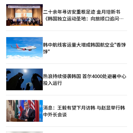
二十余年寻访安重根足迹 金月培新书
《韩国独立运动圣地：向旅顺口追问历
史》出版
韩中航线客运量大增成韩国航空业"香饽
饽"
热浪持续侵袭韩国 首尔4000处避暑中心
投入运行
消息：王毅有望下月访韩 与赵显举行韩
中外长会谈