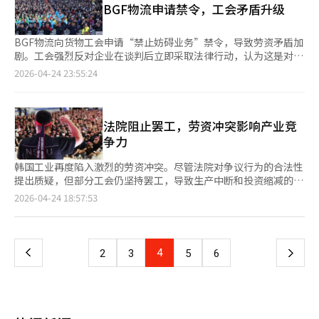
BGF物流申请禁令，工会矛盾升级
接削弱公司竞争力。三星的动摇与韩国产业的动摇息息相关，不仅
机，要求提高绩效奖金分配比例的声音在主要大企业中迅速升温。
影响三星电子，还可能对合作伙伴、地方经济和国内股市产生连锁
三星电子工会提出废除相当于年薪50%的绩效奖金上限，并要求将
反应。 三星也不能免于责任。冲突发展至此是因为未能建立可信
营业利润的15%用于奖金分配。 若按公司实现300万亿韩元（约合
BGF物流向货物工会申请“禁止妨碍业务”禁令，导致劳资矛盾加
的沟通结构。需要反思奖金计算标准是否合理，管理层是否及时察
人民币1.39万亿）营业利润测算，奖金规模将达45万亿韩元。以截
剧。工会强烈反对企业在谈判后立即采取法律行动，认为这是对谈
觉员工的失落感。尊重工会为谈判伙伴，并继续进行有原则的对话
至去年底约12.8万名韩国员工计算，人均奖金或超过3.5亿韩元；
判的否定和对工人及家属的欺骗。24日，货物工会在镇州物流中心
2026-04-24 23:55:24
是必要的。特别是全球企业更应具备制度化管理内部冲突的能力，
若主要集中于半导体部门，平均水平将进一步上升。 对此，三星
前召开记者会，批评BGF物流在谈判后一天就申请禁令，破坏了基
这也是竞争力的一部分。 工会也需保持冷静。强烈的斗争不一定
电子最大工会负责人崔胜镐（音）表示，“基于业绩给予合理回报
于信任的谈判。此前，双方于22日进行了首次会谈，企业表示将继
带来好的谈判结果。若企业价值受损，最终工作岗位和补偿基础也
是对未来的投资”。近期工会大会参与人数超过4万人，罢工动员
续集中协商以解决问题。然而，禁令申请的消息传出后，工会指责
会削弱。股东也应停止仅关注短期股价的情绪化反应。劳动、资本
能力持续增强。 以绩效奖金制度改革为核心提出高额回报要求的
企业自毁谈判局面。工会还指出，企业称此次会面为“紧急协
法院阻止罢工，劳资冲突影响产业竞
和管理将彼此视为敌人时，所有人都是失败者。 冲突发展到李在
趋势，正向其他行业扩散。现代汽车工会在今年工资谈判方案中提
商”而非“正式谈判”，这是对事实的歪曲。工会强调，政治和政
争力
镕会长住宅前的集会已越界。现在需要的是谈判桌而非扩音器。韩
出，在上调基本工资的同时，要求发放相当于去年净利润30%的绩
府人士见证的协议被推翻，损害了社会信任。此次事件不仅是劳资
国代表企业的争端不应被记录为街头冲突。三星需重新建立对话秩
效奖金。相比之下，SK海力士将营业利润的10%用于奖金分配，
冲突，还反映了物流行业的结构性问题。工会要求提高运费、改善
韩国工业再度陷入激烈的劳资冲突。尽管法院对争议行为的合法性
序。
而三星电子工会提出15%的比例，要求明显更高。 业内指出，若
工作条件、扩大安全运费制，而企业则以物流中断最小化为由采取
提出质疑，但部分工会仍坚持罢工，导致生产中断和投资缩减的担
这种以龙头企业为参照、不断抬高标准的“绩效奖金竞争”固化，
法律行动。禁令常用于防止罢工导致的物流中断，但工会认为这是
忧加剧。劳资冲突在民主社会中不可避免，但无视法律判决的对抗
页
2026-04-24 18:57:53
可能通过挤压投资与就业空间，对整体经济产生负面影响。 与此
对劳动权的限制。物流中心的冲突正在向整个流通行业扩散。便利
接近于自毁产业竞争力。 最近，三星电子工会在平泽工厂举行大
同时，随着“黄色信封法”实施，相关矛盾存在向中小协力企业扩
店行业因其密集的物流网络和24小时运营，若物流中断将直接影响
规模集会，并重申下月总罢工计划。工会要求改善绩效奖金制度和
一
散的可能。承包企业工会开始将工资及绩效奖金上调纳入谈判议
销售。工会要求撤回禁令并重启诚实谈判，否则将采取进一步行
扩大超额利润分配，甚至提及可能中断半导体生产线。对此，公司
题，大企业工会动向对下游企业形成明显传导效应。 此外，大企
动。※ 本报道经人工智能（AI）系统翻译与编辑。
表示，根据最高法院判例，超额利润分配不属于罢工对象，并将努
上
4
下
2
3
5
6
业之间的奖金竞争亦可能进一步加剧韩国长期存在的劳动市场二元
力达成协议。 劳动者的正当报酬要求和集体行动权是宪法保障的
结构。根据韩国经营者总协会调查，以大企业工资水平为100计
权利，但并非所有要求都具备罢工的正当性。法律标准包括是否与
一
算，中小企业仅为57.7。在此背景下，大企业奖金水平越高，协力
工资、工作条件直接相关，集体谈判程序是否充分进行，以及是否
企业改善待遇的空间越受挤压，进而扩大企业间收入差距。 业界
尽量减少社会损害。法院已对此作出判断，若已阻止，应首先尊重
人士表示，在业绩改善更多源于行业景气而非生产率提升的情况
页
这一法律基础。 更令人担忧的是罢工发生在半导体和高科技制造