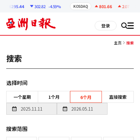
코
인
6295.44
302.82
-4.59%
801.66
2.07
+0.2
KOSDAQ
정
보
all
登录
搜
men
索
主页
搜索
搜索
选择时间
一个星期
1个月
直接搜索
6个月
搜索范围