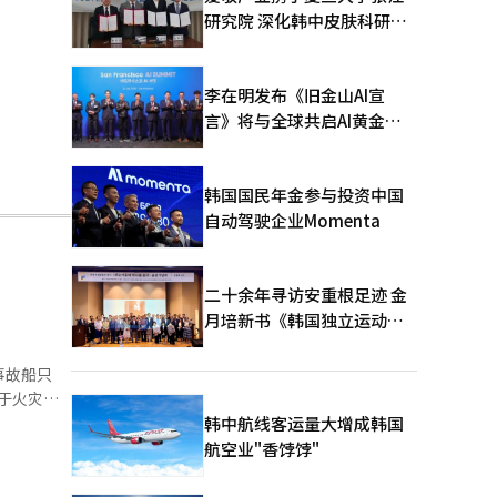
研究院 深化韩中皮肤科研合
作
李在明发布《旧金山AI宣
言》将与全球共启AI黄金时
代
韩国国民年金参与投资中国
自动驾驶企业Momenta
二十余年寻访安重根足迹 金
月培新书《韩国独立运动圣
地：向旅顺口追问历史》出
版
事故船只
于火灾，
。 韩国
韩中航线客运量大增成韩国
负责调查和
航空业"香饽饽"
辑。