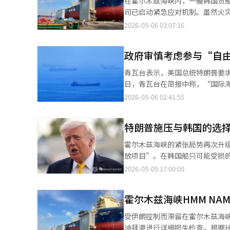
在霍尔木兹海峡内，一艘韩国货
国工业通商部的原油供应战略可能
司已启动紧急应对机制。虽然火
时紧张，沙特阿拉伯延布港等替
处理外交关系。据政府和HMM公司
2026-05-06 03:07:16
张局势导致费用上涨，最终将转嫁
号”发生不明原因火灾，约4小时
原油期货收盘价为每桶114.44美
HMM决定将船拖至迪拜港进行
的影响尚不确定。作为韩国进口
政府审慎考虑参与“自
灾发生在美国“解放项目”行动
价格（MOPS）也是如此。8日
瓦台召开会议讨论应对措施，外交
青瓦台表示，美国总统特朗普要
基准冻结的主要依据是国际油价稳
启动紧急机制，通过釜山船舶综
日，青瓦台在简报中称，“国际
测。预计很难维持现有的冻结基调
声，且船只为去年9月下水的新
物流网络的稳定和正常化的国际
2026-05-06 02:41:55
2时，全国平均汽油价格为每升2011
韩国船只。根据外部冲击的武器
程序。”政府特别提到“国内法
人工智能（AI）系统翻译与编辑
在“解放项目”中多次向包括韩国
发生的韩国船只火灾事故。HM
名外国船员。包括HMM在内的
特朗普施压与韩国的选
延，最终在附近船只和救援机构
下船要求。海水部表示，将优先安
调查员和消防厅鉴定专家进行详
霍尔木兹海峡的紧张局势再次升
在获得客观可信的调查结果前不
放项目”。在韩国船只可能受损
应的必要性。但韩国政府表示，
先，必须确认事实。目前尚未确
2026-05-05 17:00:00
与“自由计划”多国军事行动，
凭单一国家的主张做出军事决定
国和法国主导的多国海上安全合
认”不应等同于“拖延”。关键
力。青瓦台高级官员表示，“作
霍尔木兹海峡HMM N
备军事保护，不能有任何延误。
决定。”※ 本报道经人工智能（
木兹海峡是韩国经济的关键动脉
受伊朗控制而滞留在霍尔木兹海峡
益存在不意味着立即军事介入。
迪拜港进行详细损失检查。根据H