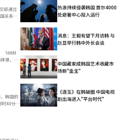
热浪持续侵袭韩国 首尔4000
交部通过
处避暑中心投入运行
两国关系发
强调，作为
他还表示，
消息：王毅有望下月访韩 与
“解放项
赵显举行韩中外长会谈
射导弹和
‘HMM
迪拜港，随
中国藏家成韩国艺术收藏市
一位负责人
场新"金主"
的船舶综
开始。
MU）在霍
《逐玉》在韩破圈 中国电视
辑。
标，韩国的
剧出海进入"平台时代"
时40分，
有6名韩国
复。美伊停
轮短期内无
是韩国航运
在活动。韩