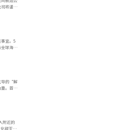
民间航运公
和红海同
公司将谨慎
担因素。紧
 NAMU
涨。布伦特
洋水产部和
件对现货价格
默，因为火
际石油产品
续对策。青
次最高价格
火灾后立即
事宜。5
势难以预
告听到爆炸
与全球海上
至当日下午
可能识别
和国内法律
※ 本报道经
责伊朗
尔木兹海峡
船员和37
火势迅速蔓
滞留船员的
安全审判院
编辑。
但政府表示
主导的“解
进行军事回
为重。首
国提议参
治意图。仅
虑参与由英
，“确
济的复杂压
整航线、准
事行动尚未
混淆。霍尔
增加。但利
入附近的
，国益并不
氧化碳灭