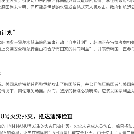
船发生火灾，引发对中东战争后韩国船只首次遭袭的担忧。李在明政府和
受影响。本月替代原油量为7462万桶，占平时的87%。若霍尔木兹海峡
灾原因尚未查明，但可能是伊朗的水雷或自杀式无人机攻击。政府和航运
代港口将出现瓶颈，供应可能受阻。海运费和保险费上涨的可能性也是负
消息，5月4日晚8时40分（韩国时间），停泊在阿联酋附近海域的“HMM
到原油价格上。国际油价立即反应。尽管OPEC+宣布增产，油价仍在上
后被扑灭。船上有6名韩国籍船员和18名外籍船员，未造成人员伤亡。海
元，上涨5.80%；WTI期货上涨4.39%，至106.42美元。不过，此次事
详细调查，并已派出合同拖船。青瓦台、外交部和海水部对火灾原因保持沉
中东原油价格基准的迪拜原油现货市场尚未完全反映紧张局势，新加坡国
由计划”
开始后，可能涉及韩国船只被误击。政府与船公司保持实时沟通，制定后
即将实施的第五次石油最高价格制使政府面临复杂局面。此前第三次和第四
部紧急召集中东地区7个使领馆开会，海水部也召开紧急会议。HMM在
求韩国参与霍尔木兹海峡的军事行动“自由计划”，韩国正在审慎考虑相关
定。但在油价超过每桶100美元的情况下，中东风险增加，未来油价走
合状况室监控船只情况。航运专家认为一般机舱火灾可能性低，因船员报
海上交通安全和航行自由符合所有国家的共同利益”，并表示韩国一直参
。尽管政府冻结最高价格制，零售价格仍在上涨。根据Opinet数据，截
船。可能是伊朗水雷或自杀式无人机攻击。水雷可能无差别投放，但无人机
努力。青瓦台补充道，“我们正在综合考虑美国的提议、韩半岛安全局势
.42韩元，柴油价格为2005.46韩元，分别上涨0.38韩元和0.25韩元。 
类型，政府的应对方向可能会有所不同。美国总统特朗普在社交媒体上指
律程序”，暗示国会同意也是考虑因素之一。此次讨论的背景是最近在霍
。
货船在内的无关国家船只开火。截至目前，霍尔木兹海峡内有123名韩国
M所属货船在中东海域航行时发生火灾和爆炸，船员们虽尝试初步扑灭，但
韩国航运公司已开始将船只转移至卡塔尔安全区域。此次事件可能加剧长期
择
的帮助下，人员伤亡被降至最低。政府正在调查事故原因，派遣中央海洋
全护送行使下船权的人员回国。※ 本报道经人工智能（AI）系统翻译与
细调查。可能原因包括危险物品管理不当、电气设备故障、外部冲击等，
级。美国总统特朗普声称伊朗攻击了韩国船只，并公开施压韩国参与美国
会下结论。特朗普总统将此事件归咎于“伊朗的行为”，强调在中东海域
的情况下，舆论难免动摇。然而，选择的标准必须明确，应该以国家利益
目前尚未确认任何国家的介入。美国以确保霍尔木兹海峡安全为由，向盟
定船只受损是否由伊朗攻击所致。冲突中的初步信息往往被夸大或带有政
旨在保护主要海上交通线，确保油轮和货船的安全航行。韩国此前也在考
是危险的。政府应通过多层次的信息渠道进行客观验证，避免急躁。然而
作计划。美国近期对欧洲盟国施加军事和经济压力，韩国也面临安全和经
是制定应对计划。现场的国民保护措施必须立即实施，确保船只安全、调
为国际社会的一员，我们的基本立场是确保海上交通安全，但是否参与军
AMU号火灾扑灭，抵达迪拜检查
相反，军事介入等战略决策需谨慎。战术重速度，战略重准确，二者不可
AI）系统翻译与编辑。
，大部分原油进口通过此地。海峡不稳定将导致能源价格上涨和产业成本
的HMM NAMU号发生的火灾已被扑灭。火灾未造成人员伤亡，船只将驶
利益要求应对，但应对方式是选择的问题。国益需具体考量。此次事件中
MM的消息，火灾在韩国时间5日凌晨后被完全扑灭。由于使用了大量二