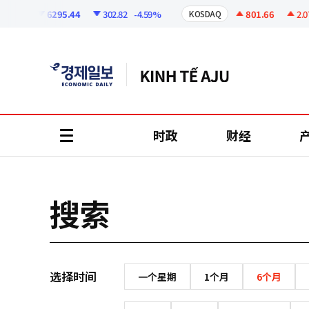
코
인
6295.44
302.82
-4.59%
801.66
2.07
SPI
KOSDAQ
정
보
时政
财经
all
menu
搜索
选择时间
一个星期
1个月
6个月