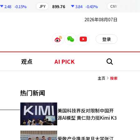
2.48
-0.15%
899.76
3.84
-0.43%
210.96
JPY
CNY
2026年08月07日
登录
weibo
weixin
youtube
观点
AI PICK
搜
索
主页
搜索
热门新闻
美国科技界反对限制中国开
源AI模型 黄仁勋力挺Kimi K3
爱敬产业携手复旦大学张江