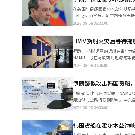
在美国与伊朗因霍尔木兹海峡局
Telegram宣布，阿拉格奇
展及近期地区和国际局势变化。
2026-05-06 05:03:00
霍尔木兹海峡沿岸国家，伊朗的
恢复海峡正常通行是国际社会的
HMM货船火灾后等待拖
目”首日动用阿帕奇直升机击沉
无人机，双方持续对峙。※ 本报
据悉，HMM运营的货船在霍尔木
NAMU’号在阿联酋附近海域等
后6名韩国籍船员将返回韩国。 
2026-05-06 04:36:00
称：“船员可以选择下船，但由于
合情况室联系阿联酋和沙特阿拉
伊朗疑似攻击韩国货船
HMM表示，现场船员尚未进入火灾
尔木兹海峡阿联酋附近海域发生爆
伊朗疑似攻击韩国货船“NAMU
原油供应战略将受到影响。中东局
停泊在阿联酋沙迦北部海域的“N
2026-05-06 04:03:00
籍船员和18名外籍船员。中东
火协议几乎破裂，伊朗强烈反对
韩国货船在霍尔木兹海
法通过霍尔木兹海峡，目前有7艘
公司可能成为攻击目标。若确认