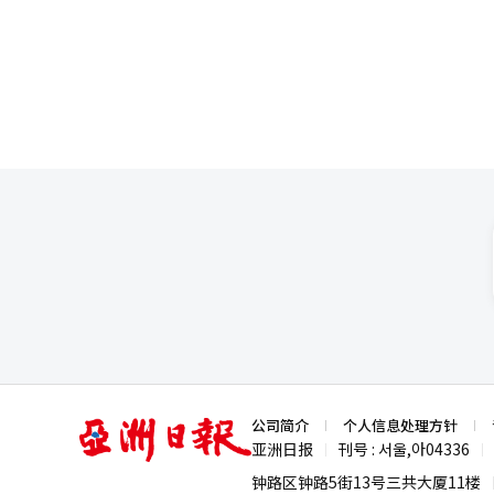
亚
公司简介
个人信息处理方针
洲
亚洲日报
刊号 : 서울,아04336
|
|
日
报
钟路区钟路5街13号三共大厦11楼