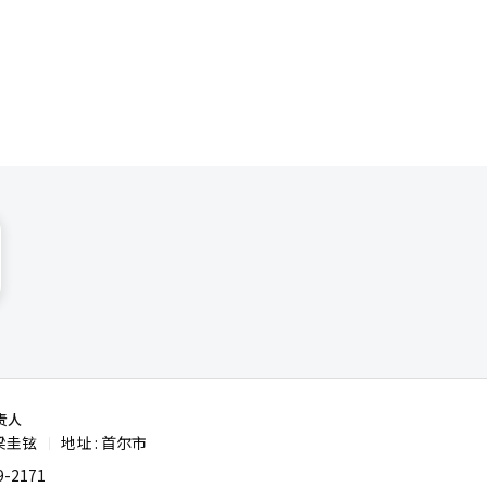
责人
梁圭铉
地址 : 首尔市
|
-2171