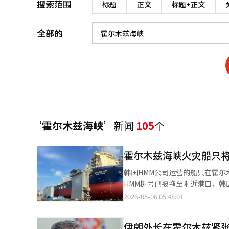
搜索范围
标题
正文
标题+正文
全部的
‘霍尔木兹海峡’
新闻
105
个
霍尔木兹海峡火灾船只
韩国HMM公司运营的船只在霍尔
HMM树号已被拖至附近港口，韩
HMM树号无法自行航行，需由拖
2026-05-06 05:48:01
船级社是国际船级联合会成员，
裁定海上事故原因。 如果确认是
伊朗外长在霍尔木兹紧