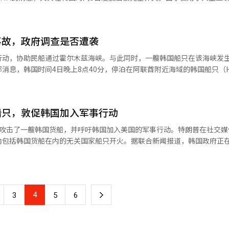
安全利益，另一方面是中东关系和能源供应的经济利益。两者同样重要，
具体损失，并向韩国政府和总部报告。HMM NAMU号是HMM运营的巴拿
。韩国的选择标准应明确。首先，保护国民生命和财产是首要任务。其次
HPWS造船厂下水。火灾发生在前一天晚上8时40分左右（韩国时间），
应最小化。在这三项原则中找到平衡点，绝对化任何一项都会损害国益。
机舱左舷部分起火。船上有6名韩国籍船员和18名外籍船员，HMM确认
盟国的军事贡献，施压韩国。然而，同盟不是自动动员，需基于共同利益
事故，政府调查是否遭袭
尚未查明。美国前总统特朗普在其社交媒体Truth Social上发文称，
标准应是韩国的国益。多边合作不可排除。现实中，霍尔木兹海峡的海上
多次向包括韩国货轮在内的无关国家船只开火，暗示伊朗可能是事故幕后
行动，协助民船通过霍尔木兹海峡。与此同时，一艘韩国船只在该海峡发
是区分“独立性”和“合作性”。参与与否由韩国自主决定，若参与则可
消息，韩国时间4日晚上8点40分，停泊在阿联酋附近海域的韩国船只（H
需双重结构。外交角色也需冷静认识。韩国在美伊之间成为完全中立的调
起火。船上有6名韩国船员和18名外籍船员，目前无人受伤。外交部表示
缓和紧张。作为共享能源利益的国家，寻找管理而非扩大冲突的外交空间
将与相关国家密切沟通，确保船只和船员安全。据韩联社报道，HMM公司
入，可能超越护航任务成为冲突当事方，影响与中东的长期关系。尤其是
灭火，无人受伤。此次事故可能与美国“自由计划”行动中的军事冲突有
险的。因此，当前需要明确的是：现场快速应对，战略上谨慎判断，国益
船只，敦促韩国加入军事行动
国船只可能遭到攻击，但政府尚未确认。海洋水产部称，目前在霍尔木兹
张、国内舆论动荡的情况下，判断标准需更加冷静。霍尔木兹海峡的紧张
汽车运输船。韩国籍船员123人，外籍船员37人，共160人滞留在海峡内
次性事件，更可能成为未来韩国外交标准的试金石。不是感情而是计算，
朗攻击了一艘韩国货船，并呼吁韩国加入美国的军事行动。特朗普在社交媒
这些船只无法离开。※ 本报道经人工智能（AI）系统翻译与编辑。
韩国现在应坚持的选择方式。※ 本报道经人工智能（AI）系统翻译与编
向包括韩国货船在内的无关国家船只开火。据联合新闻报道，韩国政府正
发生爆炸的原因。特朗普暗示伊朗是幕后黑手，但伊朗尚未发表官方声明。
保护行动，因为韩国船只已受到直接影响。今年3月14日，特朗普曾公
遣军舰，称伊朗封锁霍尔木兹海峡的企图严重影响全球能源供应，主要国
朗攻击所致，韩国政府将面临保护本国船只和参与美国军事行动的复杂决
4
下
3
5
6
一