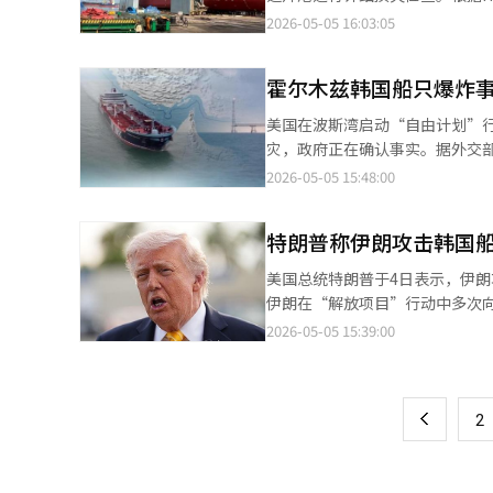
单一。一方面是韩美同盟的最高
火，预计将于今日下午进入机舱确认
2026-05-05 16:03:05
突。因此，国益是优先级的问题
万吨级货轮，去年9月在中国广州
损害同盟信任。最后，经济损失
阿联酋附近海域停泊，伴随爆炸，
也需冷静分析。特朗普总统强调
霍尔木兹韩国船只爆炸
亡。船只将被拖至迪拜港。火灾原因
国有权自主决定参与与否，判断
放项目”相关船只移动过程中，
美国在波斯湾启动“自由计划”
主导的多边结构中运作。重要的
灾，政府正在确认事实。据外交部
架。决策需自主，执行需现实，
NAMU，巴拿马籍）发生爆炸并
2026-05-05 15:48:00
困难，但可作为缓冲者，贡献于
爆炸和火灾原因及损失规模，并
军事介入应是最后选择。一旦介
来自机舱左舷附近，船员们自行
有深厚经济利益，单一选择是危
特朗普称伊朗攻击韩国
伊紧张局势加剧，有观点认为韩
构化。在美国施压、国际局势紧
国船只共有26艘，包括9艘油轮和
短期内解决。此次选择不仅是一
美国总统特朗普于4日表示，伊
月，由于伊朗封锁霍尔木兹海峡，
是结构，不是压力而是原则。这是
伊朗在“解放项目”行动中多次
韩国HMM船只在霍尔木兹海峡
2026-05-05 15:39:00
页
调，韩国应参与由美国主导的海峡
国、中国、日本、英国和法国派
一
只。如果韩国船只受损确实是伊
上
2