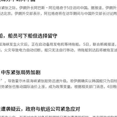
势紧张之际，伊朗外长阿巴斯·阿拉格奇于5日访问中国。据报道，伊朗外
当天抵达北京。伊朗外交部表示，阿拉格奇将在访华期间与中国外交部长讨论
上月15日，阿拉格奇与中国外交部长王毅曾通过电话讨论战争局势。王毅
主权和安全应受到尊重，同时国际航道的航行自由和安全也需得到保障。
共同呼声。王毅补充说，中国支持维持停火和谈判的趋势。此前，美军在
船，船员可下船但选择留守
威胁商船的伊朗快艇。伊朗则在上月8日停火生效后约一个月，向阿联酋发
道经人工智能（AI）系统翻译与编辑。
兹海峡发生火灾后，正在启动备用发电机等待拖船。 5日，联合新闻报道，
待。火灾导致电力自动切断，船只无法自行移动，待拖船到达后将被拖至
HMM表示，包括韩国船员在内的24名船员均无伤害，仍留在船上。 HMM
火灾已被扑灭且无其他风险，他们决定留在船上。” HMM正在通过釜山
伯的拖船。 考虑到拖船程序和移动时间，事故原因调查预计需要数日才能
，中东紧张局势加剧
现场。 前一天晚上8时40分（韩国时间），HMM运营的货船（HMM NA
炸和火灾，未造成人员伤亡。※ 本报道经人工智能（AI）系统翻译与编
号”，导致霍尔木兹海峡紧张局势迅速升级。若伊朗确实以韩国船只为目
势紧张也推动国际油价上涨，成为政策变量。根据相关部门消息，4日晚8
AMU号”货船机舱发生爆炸起火。该船由韩国航运公司HMM运营，船上
地区紧张局势加剧，伊朗用导弹和无人机攻击原油出口港，阿联酋则威胁报
美国的“解放计划”，并发射导弹和无人机，美军舰则进行拦截。韩国油
峡遭袭疑云，政府与航运公司紧急应对
油轮（约1400万桶）被困，紧张局势使其脱身可能性降低。更大的问题
伊朗以韩国船只为目标，红海石油供应将受阻，因为亲伊朗的胡塞武装仍