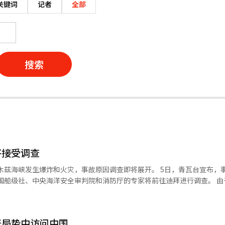
关键词
记者
全部
搜索
将接受调查
木兹海峡发生爆炸和火灾，事故原因调查即将展开。 5日，青瓦台宣布，
国船级社、中央海洋安全审判院和消防厅的专家将前往迪拜进行调查。 由
船拖至迪拜港。 船上24名船员，包括6名韩国人，生活物资充足，暂时无碍
负责船只安全和质量认证。中央海洋安全审判院是海洋水产部下属机构，
伊朗攻击，可能引发外交影响。※ 本报道经人工智能（AI）系统翻译与编
张局势中访问中国