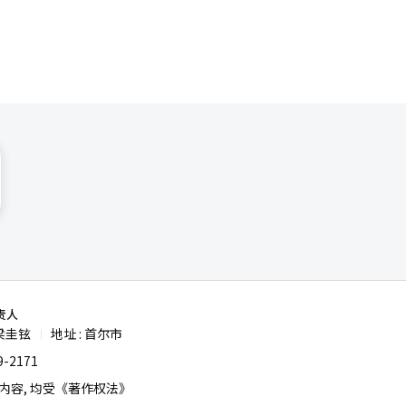
责人
梁圭铉
地址 : 首尔市
|
-2171
容, 均受《著作权法》