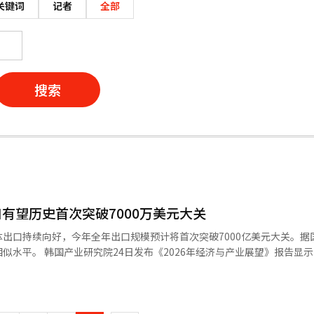
关键词
记者
全部
搜索
有望历史首次突破7000万美元大关
出口持续向好，今年全年出口规模预计将首次突破7000亿美元大关。据
产业展望》报告显示，今年韩
美元，较去年增长2.5%，创下历史新高。2026年出口额可能略有回落，预
4年突破2000亿，
破4000亿，2011年突破5000亿，2021年突破6000亿，呈现持续快速攀升态