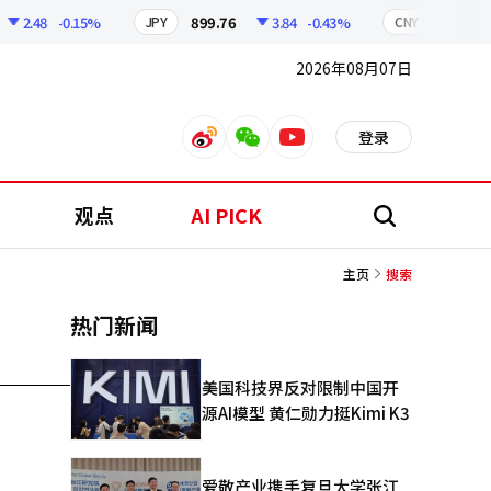
2.48
-0.15%
899.76
3.84
-0.43%
210.96
JPY
CNY
2026年08月07日
登录
weibo
weixin
youtube
观点
AI PICK
搜
索
主页
搜索
热门新闻
美国科技界反对限制中国开
源AI模型 黄仁勋力挺Kimi K3
爱敬产业携手复旦大学张江