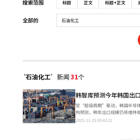
搜索范围
标题
正文
标题+正文
全部的
‘石油化工’
新闻
31
个
韩智库预测今年韩国出口
受“超级周期”驱动，韩国半导体
构预测，明年出口规模仍将维持相似水平。 韩国产业研究院24日发布《2026年经济与
国全年出口额预计将达到7500亿
2025-11-25 00:43:12
页
亿美元，较今年下降0.5%。 若报告预测成真，韩国将历史首次实现年度出口额突破7000亿美元大关。今年前10个
月，韩国累计出口额已达5792亿美元。 回顾韩国出口发展历程，1995年突破1000亿美元后，200
一
2006年突破3000亿，2008年突