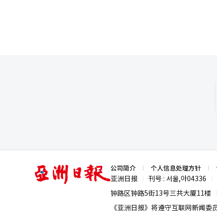
亚
公司简介
个人信息处理方针
洲
亚洲日报
刊号 : 서울,아04336
|
|
日
报
钟路区钟路5街13号三共大厦11楼
《亚洲日报》将遵守互联网新闻委