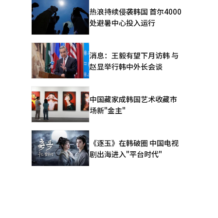
，日本年度
热浪持续侵袭韩国 首尔4000
处避暑中心投入运行
长，以及已
缓及上年高
消息：王毅有望下月访韩 与
I）主导的
赵显举行韩中外长会谈
元平均汇率
中国藏家成韩国艺术收藏市
体受HBM
场新"金主"
钢铁
业研
《逐玉》在韩破圈 中国电视
，同时要强
剧出海进入"平台时代"
制金融研发