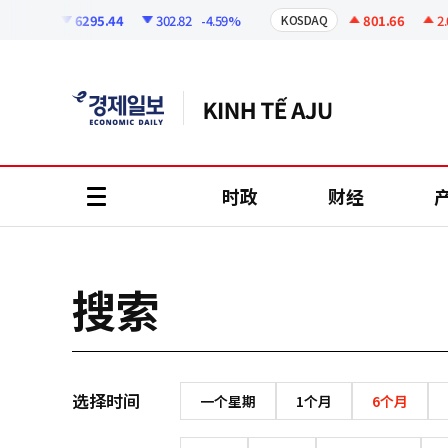
코
인
6295.44
302.82
-4.59%
801.66
2.0
KOSPI
KOSDAQ
정
보
时政
财经
all
menu
搜索
选择时间
一个星期
1个月
6个月