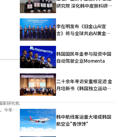
研究院 深化韩中皮肤科研合
作
李在明发布《旧金山AI宣
言》将与全球共启AI黄金时
代
韩国国民年金参与投资中国
自动驾驶企业Momenta
二十余年寻访安重根足迹 金
月培新书《韩国独立运动圣
地：向旅顺口追问历史》出
版
国家研究机
计为6971
韩中航线客运量大增成韩国
航空业"香饽饽"
势。 出